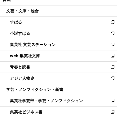
ィ
い
開
ウ
ン
ウ
文芸・文庫・総合
く
で
ド
ィ
開
ウ
ン
すばる
く
で
ド
新
開
ウ
し
小説すばる
く
で
い
新
開
ウ
し
集英社 文芸ステーション
く
ィ
い
新
ン
ウ
し
web 集英社文庫
ド
ィ
い
新
ウ
ン
ウ
し
青春と読書
で
ド
ィ
い
新
開
ウ
ン
ウ
し
アジア人物史
く
で
ド
ィ
い
新
開
ウ
ン
ウ
し
学芸・ノンフィクション・新書
く
で
ド
ィ
い
開
ウ
ン
ウ
集英社学芸部 - 学芸・ノンフィクション
く
で
ド
ィ
新
開
ウ
ン
し
集英社ビジネス書
く
で
ド
い
新