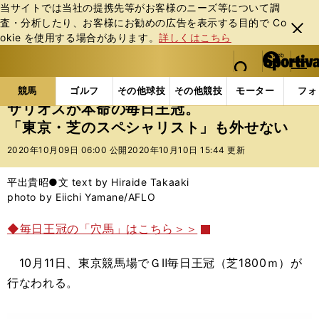
当サイトでは当社の提携先等がお客様のニーズ等について調
査・分析したり、お客様にお勧めの広告を表⽰する⽬的で Co
閉じ
okie を使⽤する場合があります。
詳しくはこちら
る
マイペ
web Sportiva (webスポルティーバ)
検索
メニュ
we
ー
競馬の記事一覧
競馬
サリオスが本命の毎日王冠。
b
ジ
競馬
ゴルフ
その他球技
その他競技
モーター
フォ
ス
サリオスが本命の毎日王冠。
ポ
「東京・芝のスペシャリスト」も外せない
ル
テ
2020年10月09日 06:00 公開
2020年10月10日 15:44 更新
ィ
ー
平出貴昭●文 text by Hiraide Takaaki
バ
photo by Eiichi Yamane/AFLO
◆毎日王冠の「穴馬」はこちら＞＞
10月11日、東京競馬場でＧⅡ毎日王冠（芝1800ｍ）が
行なわれる。