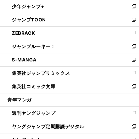
ン
ウ
し
少年ジャンプ+
で
ド
ィ
い
新
開
ウ
ン
ウ
し
ジャンプTOON
く
で
ド
ィ
い
新
開
ウ
ン
ウ
し
ZEBRACK
く
で
ド
ィ
い
新
開
ウ
ン
ウ
し
ジャンプルーキー！
く
で
ド
ィ
い
新
開
ウ
ン
ウ
し
S-MANGA
く
で
ド
ィ
い
新
開
ウ
ン
ウ
し
集英社ジャンプリミックス
く
で
ド
ィ
い
新
開
ウ
ン
ウ
し
集英社コミック文庫
く
で
ド
ィ
い
新
開
ウ
ン
ウ
し
青年マンガ
く
で
ド
ィ
い
開
ウ
ン
ウ
週刊ヤングジャンプ
く
で
ド
ィ
新
開
ウ
ン
し
ヤングジャンプ定期購読デジタル
く
で
ド
い
新
開
ウ
ウ
し