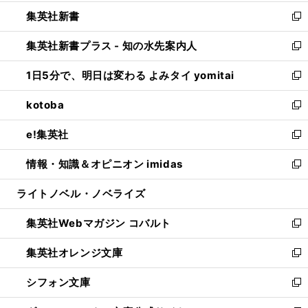
開
ウ
ウ
し
集英社新書
く
で
ィ
い
新
開
ン
ウ
し
集英社新書プラス - 知の水先案内人
く
ド
ィ
い
新
ウ
ン
ウ
し
1日5分で、明日は変わる よみタイ yomitai
で
ド
ィ
い
新
開
ウ
ン
ウ
し
kotoba
く
で
ド
ィ
い
新
開
ウ
ン
ウ
し
e!集英社
く
で
ド
ィ
い
新
開
ウ
ン
ウ
し
情報・知識＆オピニオン imidas
く
で
ド
ィ
い
新
開
ウ
ン
ウ
し
ライトノベル・ノベライズ
く
で
ド
ィ
い
開
ウ
ン
ウ
集英社Webマガジン コバルト
く
で
ド
ィ
新
開
ウ
ン
し
集英社オレンジ文庫
く
で
ド
い
新
開
ウ
ウ
し
シフォン文庫
く
で
ィ
い
新
開
ン
ウ
し