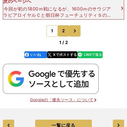
次のページへ
今回が初の1800ｍ戦になるが、1600ｍのサウジア
ラビアロイヤルＣと朝日杯フューチュリティＳのパ
フォーマンスが特によかったため、距離短縮は間違
いなく歓迎だ。父ハーツクライの代表産駒の１頭で
次
1
2
のページへ
あるジャス
1 / 2
いいね
Xでポストする
LINEで送る
line
faceboo
x
k
Googleの「優先ソース」について
一覧に戻る