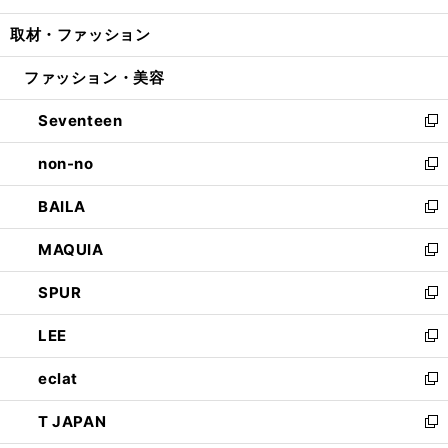
開
ウ
ン
ウ
し
取材・ファッション
く
で
ド
ィ
い
開
ウ
ン
ウ
ファッション・美容
く
で
ド
ィ
開
ウ
ン
Seventeen
く
で
ド
新
開
ウ
し
non-no
く
で
い
新
開
ウ
し
BAILA
く
ィ
い
新
ン
ウ
し
MAQUIA
ド
ィ
い
新
ウ
ン
ウ
し
SPUR
で
ド
ィ
い
新
開
ウ
ン
ウ
し
LEE
く
で
ド
ィ
い
新
開
ウ
ン
ウ
し
eclat
く
で
ド
ィ
い
新
開
ウ
ン
ウ
し
T JAPAN
く
で
ド
ィ
い
新
開
ウ
ン
ウ
し