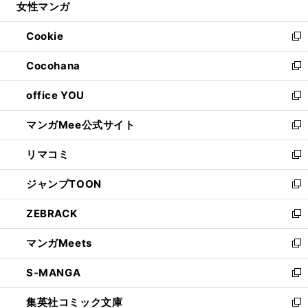
女性マンガ
く
で
ド
ィ
い
開
ウ
ン
ウ
Cookie
く
で
ド
ィ
新
開
ウ
ン
し
Cocohana
く
で
ド
い
新
開
ウ
ウ
し
office YOU
く
で
ィ
い
新
開
ン
ウ
し
マンガMee公式サイト
く
ド
ィ
い
新
ウ
ン
ウ
し
リマコミ
で
ド
ィ
い
新
開
ウ
ン
ウ
し
ジャンプTOON
く
で
ド
ィ
い
新
開
ウ
ン
ウ
し
ZEBRACK
く
で
ド
ィ
い
新
開
ウ
ン
ウ
し
マンガMeets
く
で
ド
ィ
い
新
開
ウ
ン
ウ
し
S-MANGA
く
で
ド
ィ
い
新
開
ウ
ン
ウ
し
集英社コミック文庫
く
で
ド
ィ
い
新