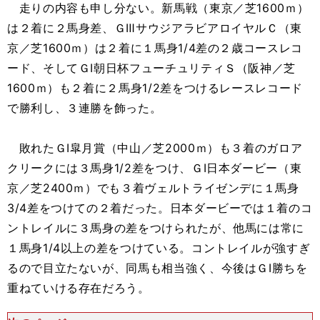
走りの内容も申し分ない。新馬戦（東京／芝1600ｍ）
は２着に２馬身差、ＧⅢサウジアラビアロイヤルＣ（東
京／芝1600ｍ）は２着に１馬身1/4差の２歳コースレコ
ード、そしてＧⅠ朝日杯フューチュリティＳ（阪神／芝
1600ｍ）も２着に２馬身1/2差をつけるレースレコード
で勝利し、３連勝を飾った。
敗れたＧⅠ皐月賞（中山／芝2000ｍ）も３着のガロア
クリークには３馬身1/2差をつけ、ＧⅠ日本ダービー（東
京／芝2400ｍ）でも３着ヴェルトライゼンデに１馬身
3/4差をつけての２着だった。日本ダービーでは１着のコ
ントレイルに３馬身の差をつけられたが、他馬には常に
１馬身1/4以上の差をつけている。コントレイルが強すぎ
るので目立たないが、同馬も相当強く、今後はＧⅠ勝ちを
重ねていける存在だろう。