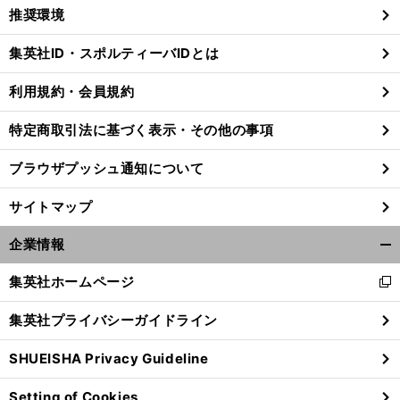
く/
推奨環境
閉
じ
集英社ID・スポルティーバIDとは
る
利用規約・会員規約
、
兄
前
特定商取引法に基づく表示・その他の事項
へ
ブラウザプッシュ通知について
サイトマップ
企業情報
開
く/
集英社ホームページ
新
閉
し
じ
集英社プライバシーガイドライン
い
る
ウ
SHUEISHA Privacy Guideline
ィ
ン
Setting of Cookies
ド