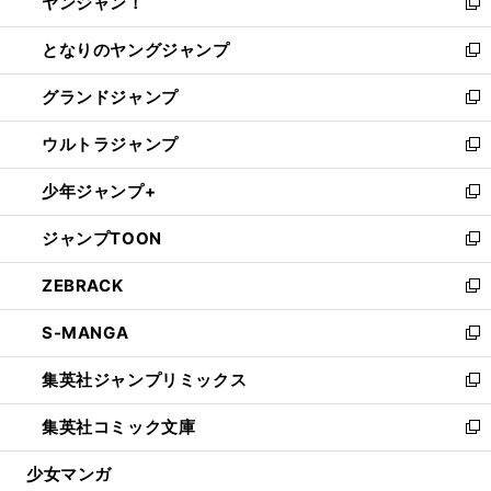
ヤンジャン！
く
で
ィ
い
新
開
ン
ウ
し
となりのヤングジャンプ
く
ド
ィ
い
新
ウ
ン
ウ
し
グランドジャンプ
で
ド
ィ
い
新
開
ウ
ン
ウ
し
ウルトラジャンプ
く
で
ド
ィ
い
新
開
ウ
ン
ウ
し
少年ジャンプ+
く
で
ド
ィ
い
新
開
ウ
ン
ウ
し
ジャンプTOON
く
で
ド
ィ
い
新
開
ウ
ン
ウ
し
ZEBRACK
く
で
ド
ィ
い
新
開
ウ
ン
ウ
し
S-MANGA
く
で
ド
ィ
い
新
開
ウ
ン
ウ
し
集英社ジャンプリミックス
く
で
ド
ィ
い
新
開
ウ
ン
ウ
し
集英社コミック文庫
く
で
ド
ィ
い
新
開
ウ
ン
ウ
し
少女マンガ
く
で
ド
ィ
い