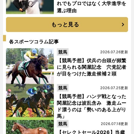
れでもプロではなく大学進学を
選ぶ理由
もっと見る
各スポーツコラム記事
競馬
2026.07.26更新
【競馬予想】伏兵の台頭が頻繁
に見られる関屋記念 穴党記者
が目をつけた激走候補２頭
競馬
2026.07.25更新
【競馬予想】ハンデ戦となった
関屋記念は波乱含み 激走ムー
ド漂うのは「勢いのある上がり
馬」
競馬
2026.07.18更新
【セレクトセール2026】当歳