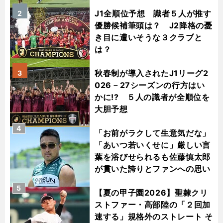
J1全順位予想 識者５人が推す
2
優勝候補筆頭は？ J2降格の憂
き目に遭いそうな３クラブと
は？
秋春制が導入されたJ1リーグ2
3
026－27シーズンの行方はい
かに!? ５人の識者が全順位を
大胆予想
4
「お前がラクして生意気だな」
「あいつ若いくせに」厳しい言
葉を浴びせられるも佐藤慎太郎
が貫いた誇りとファンへの思い
5
【夏の甲子園2026】聖隷クリ
ストファー・高部陸の「２回加
速する」規格外のストレート そ