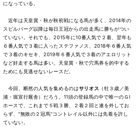
になっている。
近年は天皇賞・秋が秋初戦になる馬が多く、2014年の
スピルバーグ以降は毎日王冠からの出走馬に勝ちがつい
ていない。それでも、2015年に10番人気で２着、翌年も
６番人気で３着に入ったステファノス、2018年６番人気
で３着のキセキ、2019年６番人気で３着のアエロリット
など好走する馬は多い。天皇賞・秋で穴馬券を的中する
ためにも見逃せないレースだ。
今回、断然の人気を集めるのは
サリオス
（牡３歳／美
浦・堀宣行厩舎）だろう。11頭の登録馬の中で唯一のＧⅠ
ホースで、これまで５戦３勝、２着２回と連を外してお
らず、"無敗の２冠馬"コントレイル以外には先着を許し
ていない。