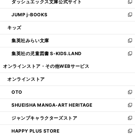
ダッシュエックス文庫公式サイト
く
ド
ィ
い
新
ウ
ン
ウ
し
JUMP j-BOOKS
で
ド
ィ
い
新
開
ウ
ン
ウ
し
キッズ
く
で
ド
ィ
い
開
ウ
ン
ウ
集英社みらい文庫
く
で
ド
ィ
新
開
ウ
ン
し
集英社の児童図書 S-KIDS.LAND
く
で
ド
い
新
開
ウ
ウ
し
オンラインストア・
その他WEBサービス
く
で
ィ
い
開
ン
ウ
オンラインストア
く
ド
ィ
ウ
ン
OTO
で
ド
新
開
ウ
し
SHUEISHA MANGA-ART HERITAGE
く
で
い
新
開
ウ
し
ジャンプキャラクターズストア
く
ィ
い
新
ン
ウ
し
HAPPY PLUS STORE
ド
ィ
い
新