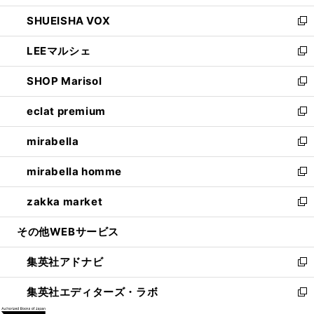
ウ
ン
ウ
し
SHUEISHA VOX
で
ド
ィ
い
新
開
ウ
ン
ウ
し
LEEマルシェ
く
で
ド
ィ
い
新
開
ウ
ン
ウ
し
SHOP Marisol
く
で
ド
ィ
い
新
開
ウ
ン
ウ
し
eclat premium
く
で
ド
ィ
い
新
開
ウ
ン
ウ
し
mirabella
く
で
ド
ィ
い
新
開
ウ
ン
ウ
し
mirabella homme
く
で
ド
ィ
い
新
開
ウ
ン
ウ
し
zakka market
く
で
ド
ィ
い
新
開
ウ
ン
ウ
し
その他WEBサービス
く
で
ド
ィ
い
開
ウ
ン
ウ
集英社アドナビ
く
で
ド
ィ
新
開
ウ
ン
し
集英社エディターズ・ラボ
く
で
ド
い
新
開
ウ
ウ
し