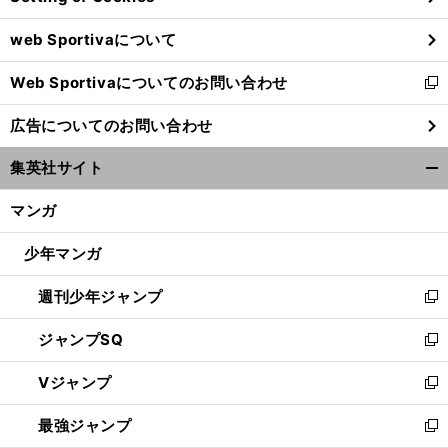
ウ
web Sportivaについて
で
開
Web Sportivaについてのお問い合わせ
く
新
し
広告についてのお問い合わせ
い
ウ
集英社サイト
ィ
開
ン
く/
マンガ
ド
閉
ウ
じ
少年マンガ
で
る
開
週刊少年ジャンプ
く
新
し
ジャンプSQ
い
新
ウ
し
Vジャンプ
ィ
い
新
ン
ウ
し
最強ジャンプ
ド
ィ
い
新
ウ