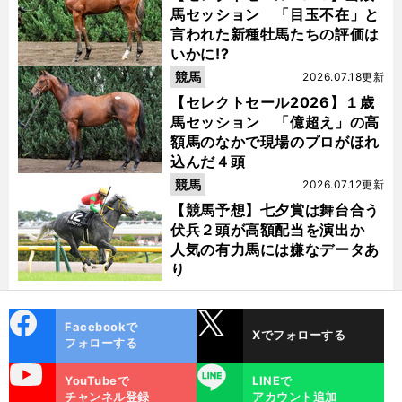
馬セッション 「目玉不在」と
言われた新種牡馬たちの評価は
いかに!?
競馬
2026.07.18更新
【セレクトセール2026】１歳
馬セッション 「億超え」の高
額馬のなかで現場のプロがほれ
込んだ４頭
競馬
2026.07.12更新
【競馬予想】七夕賞は舞台合う
伏兵２頭が高額配当を演出か
人気の有力馬には嫌なデータあ
り
cebo
X
Facebookで
Xでフォローする
ok
フォローする
uTube
LINE
YouTubeで
LINEで
チャンネル登録
アカウント追加