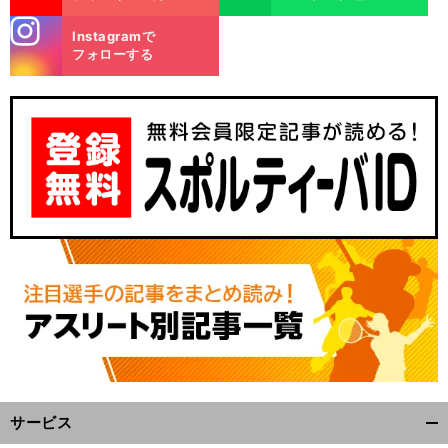
stagra
Instagramで
m
フォローする
サービス
開