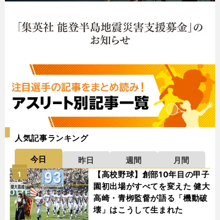
人気記事ランキング
今日
昨日
週間
月間
【高校野球】創部10年目の甲子
1
園初出場がすべてを変えた 健大
高崎・青栁監督が語る「機動破
壊」はこうして生まれた