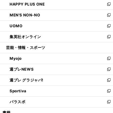
HAPPY PLUS ONE
く
で
ド
ィ
い
新
開
ウ
ン
ウ
し
MEN'S NON-NO
く
で
ド
ィ
い
新
開
ウ
ン
ウ
し
UOMO
く
で
ド
ィ
い
新
開
ウ
ン
ウ
し
集英社オンライン
く
で
ド
ィ
い
新
開
ウ
ン
ウ
し
芸能・情報・スポーツ
く
で
ド
ィ
い
開
ウ
ン
ウ
Myojo
く
で
ド
ィ
新
開
ウ
ン
し
週プレNEWS
く
で
ド
い
新
開
ウ
ウ
し
週プレ グラジャパ!
く
で
ィ
い
新
開
ン
ウ
し
Sportiva
く
ド
ィ
い
新
ウ
ン
ウ
し
パラスポ
で
ド
ィ
い
新
開
ウ
ン
ウ
し
書籍
く
で
ド