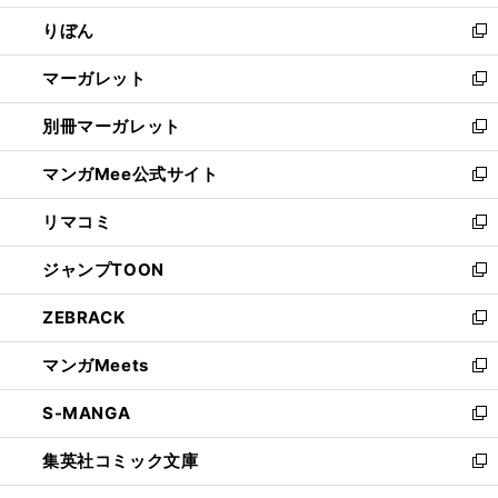
開
ウ
ン
ウ
りぼん
く
で
ド
ィ
新
開
ウ
ン
し
マーガレット
く
で
ド
い
新
開
ウ
ウ
し
別冊マーガレット
く
で
ィ
い
新
開
ン
ウ
し
マンガMee公式サイト
く
ド
ィ
い
新
ウ
ン
ウ
し
リマコミ
で
ド
ィ
い
新
開
ウ
ン
ウ
し
ジャンプTOON
く
で
ド
ィ
い
新
開
ウ
ン
ウ
し
ZEBRACK
く
で
ド
ィ
い
新
開
ウ
ン
ウ
し
マンガMeets
く
で
ド
ィ
い
新
開
ウ
ン
ウ
し
S-MANGA
く
で
ド
ィ
い
新
開
ウ
ン
ウ
し
集英社コミック文庫
く
で
ド
ィ
い
新
開
ウ
ン
ウ
し