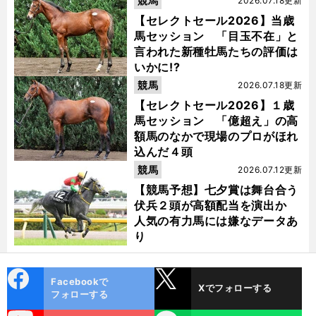
競馬
2026.07.18更新
【セレクトセール2026】当歳
馬セッション 「目玉不在」と
言われた新種牡馬たちの評価は
いかに!?
競馬
2026.07.18更新
【セレクトセール2026】１歳
馬セッション 「億超え」の高
額馬のなかで現場のプロがほれ
込んだ４頭
競馬
2026.07.12更新
【競馬予想】七夕賞は舞台合う
伏兵２頭が高額配当を演出か
人気の有力馬には嫌なデータあ
り
cebo
X
Facebookで
Xでフォローする
ok
フォローする