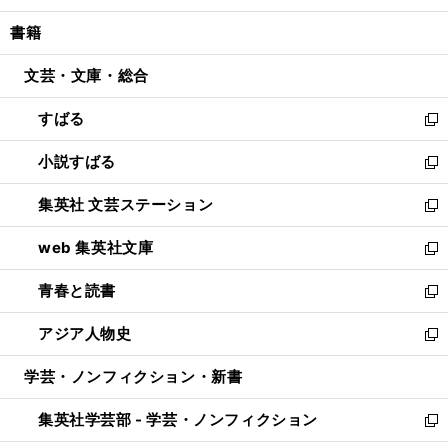
開
ウ
ン
ウ
し
書籍
く
で
ド
ィ
い
開
ウ
ン
ウ
文芸・文庫・総合
く
で
ド
ィ
開
ウ
ン
すばる
く
で
ド
新
開
ウ
し
小説すばる
く
で
い
新
開
ウ
し
集英社 文芸ステーション
く
ィ
い
新
ン
ウ
し
web 集英社文庫
ド
ィ
い
新
ウ
ン
ウ
し
青春と読書
で
ド
ィ
い
新
開
ウ
ン
ウ
し
アジア人物史
く
で
ド
ィ
い
新
開
ウ
ン
ウ
し
学芸・ノンフィクション・新書
く
で
ド
ィ
い
開
ウ
ン
ウ
集英社学芸部 - 学芸・ノンフィクション
く
で
ド
ィ
新
開
ウ
ン
し