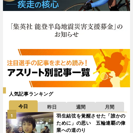
人気記事ランキング
今日
昨日
週間
月間
羽生結弦を覚醒させた「誰かの
1
ために」の思い 五輪連覇の偉
業への道のり