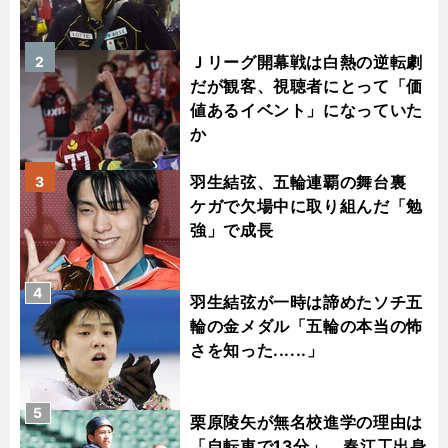
Ｊリーグ開幕戦は白熱の逆転劇
2
だが観客、視聴者にとって「価
値あるイベント」になっていた
か
羽生結弦、五輪連覇の舞台裏
3
ケガで欠場中に取り組んだ「勉
強」で成長
4
羽生結弦が一時は諦めたソチ五
輪の金メダル「五輪の本当の怖
さを知った......」
5
栗原陵矢が無名校進学の理由は
「自転車で13分」 春江工出身