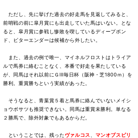
ただし、先に挙げた過去の好走馬を見返してみると、
前哨戦の前に皐月賞にも出走していた馬はいない。とな
ると、皐月賞に参戦し惨敗を喫しているディープボン
ド、ビターエンダーは候補から外したい。
また、過去の例で唯一、マイネルフロストはトライア
ルで馬券に絡むことなく、本番で好走を果たしている
が、同馬はそれ以前にＧIII毎日杯（阪神・芝1800ｍ）を
勝利。重賞勝ちという実績があった。
そうなると、青葉賞５着と馬券に絡んでいないメイシ
ョウボサツも推奨できない。同馬は重賞未勝利。単なる
２勝馬で、除外対象でもあるからだ。
ということでは、残った
ヴァルコス
、
マンオブスピリ