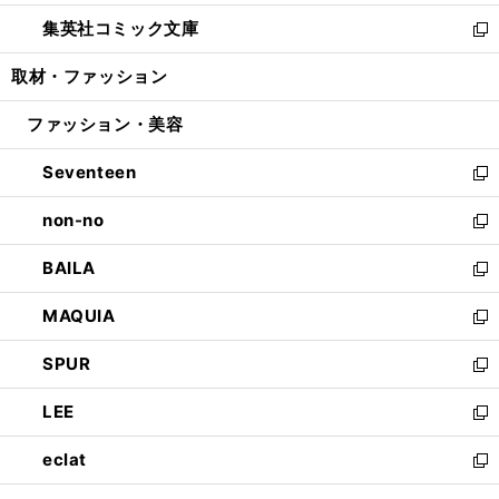
開
ウ
ン
ウ
し
集英社コミック文庫
く
で
ド
ィ
い
新
開
ウ
ン
ウ
し
取材・ファッション
く
で
ド
ィ
い
開
ウ
ン
ウ
ファッション・美容
く
で
ド
ィ
開
ウ
ン
Seventeen
く
で
ド
新
開
ウ
し
non-no
く
で
い
新
開
ウ
し
BAILA
く
ィ
い
新
ン
ウ
し
MAQUIA
ド
ィ
い
新
ウ
ン
ウ
し
SPUR
で
ド
ィ
い
新
開
ウ
ン
ウ
し
LEE
く
で
ド
ィ
い
新
開
ウ
ン
ウ
し
eclat
く
で
ド
ィ
い
新
開
ウ
ン
ウ
し