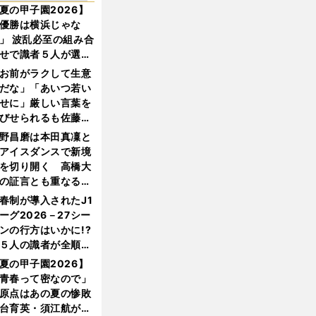
夏の甲子園2026】
優勝は横浜じゃな
」 波乱必至の組み合
せで識者５人が選ん
優勝校はここだ！
お前がラクして生意
だな」「あいつ若い
せに」厳しい言葉を
びせられるも佐藤慎
郎が貫いた誇りとフ
野昌磨は本田真凜と
ンへの思い
アイスダンスで新境
を切り開く 高橋大
の証言とも重なる課
と楽しさ
春制が導入されたJ1
ーグ2026－27シー
ンの行方はいかに!?
５人の識者が全順位
大胆予想
夏の甲子園2026】
青春って密なので」
原点はあの夏の惨敗
台育英・須江航が明