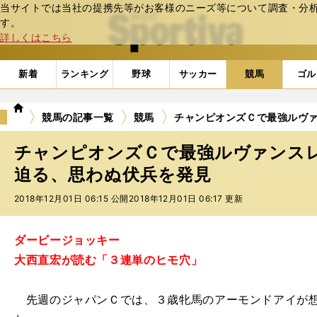
当サイトでは当社の提携先等がお客様のニーズ等について調査・分析し
web Sportiva (webスポルティーバ)
す。
詳しくはこちら
新着
ランキング
野球
サッカー
競馬
ゴル
we
競馬の記事一覧
競馬
チャンピオンズＣで最強ルヴ
b
ス
チャンピオンズＣで最強ルヴァンス
ポ
ル
迫る、思わぬ伏兵を発見
テ
2018年12月01日 06:15 公開
2018年12月01日 06:17 更新
ィ
ー
バ
ダービージョッキー
大西直宏が読む「３連単のヒモ穴」
先週のジャパンＣでは、３歳牝馬のアーモンドアイが想