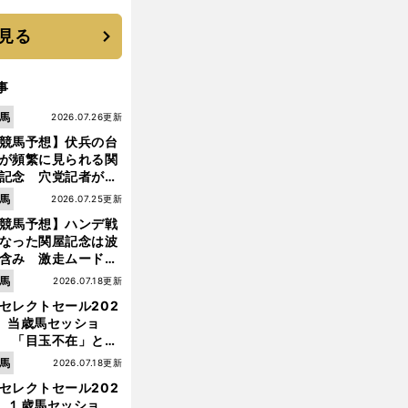
す"日本一1000日計
"のすべて
見る
事
馬
2026.07.26更新
競馬予想】伏兵の台
が頻繁に見られる関
記念 穴党記者が目
つけた激走候補２頭
馬
2026.07.25更新
競馬予想】ハンデ戦
なった関屋記念は波
含み 激走ムード漂
のは「勢いのある上
馬
2026.07.18更新
り馬」
セレクトセール202
】当歳馬セッショ
 「目玉不在」と言
れた新種牡馬たちの
馬
2026.07.18更新
価はいかに!?
セレクトセール202
】１歳馬セッショ