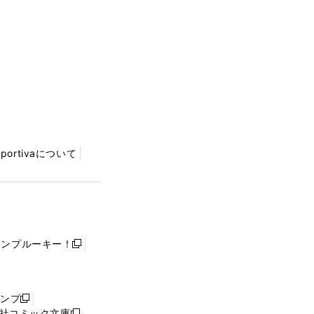
Sportivaについて
ャンプルーキー！
新
し
い
ウ
ャンプ
新
ィ
社コミック文庫