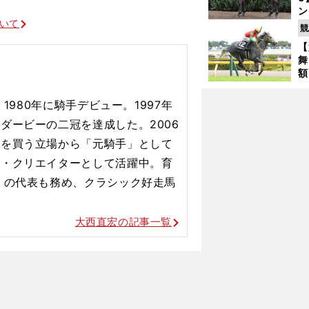
ン
ついて
馬
競
が
【
舞
額
の
タ
1980年に騎手デビュー。1997年
ダービーの二冠を達成した。2006
ＧＩ馬か中京実績馬の人気落ち３頭が逆襲か
券を買う立場から「元騎手」として
ア・クリエイターとして活躍中。育
』の代表も務め、クラシック好走馬
大西直宏の記事一覧