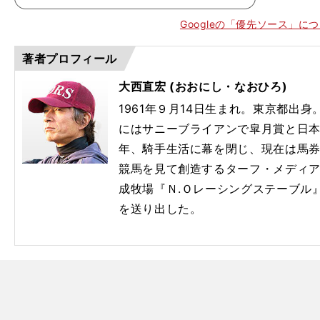
Googleの「優先ソース」に
著者プロフィール
大西直宏 (おおにし・なおひろ)
1961年９月14日生まれ。東京都出身。
にはサニーブライアンで皐月賞と日本
。
年、騎手生活に幕を閉じ、現在は馬
競馬を見て創造するターフ・メディ
成牧場『Ｎ.Ｏレーシングステーブル
を送り出した。