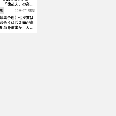
 「億超え」の高額
のなかで現場のプロ
馬
2026.07.12更新
ほれ込んだ４頭
競馬予想】七夕賞は
台合う伏兵２頭が高
配当を演出か 人気
有力馬には嫌なデー
あり
前
へ