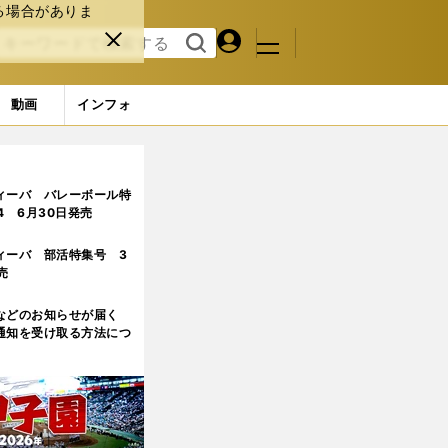
る場合がありま
マイペ
閉じ
検索
メニュ
ー
る
す
ジ
る
動画
インフォ
ィーバ バレーボール特
.4 6月30日発売
ィーバ 部活特集号 3
売
などのお知らせが届く
通知を受け取る方法につ