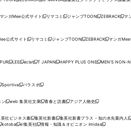
新
し
新
し
新
し
新
ン
ン
ィ
ン
ン
ン
し
い
し
い
し
い
し
ド
ド
ン
ド
ド
ド
い
ウ
い
ウ
い
ウ
い
ウ
ウ
ド
ウ
ウ
ウ
マンガMee公式サイト
リマコミ
ジャンプTOON
ZEBRACK
マン
新
新
新
新
ウ
ィ
ウ
ィ
ウ
ィ
ウ
で
で
ウ
で
で
で
し
し
し
し
し
ィ
ン
ィ
ン
ィ
ン
ィ
開
開
で
開
開
開
い
い
い
い
い
ン
ド
ン
ド
ン
ド
ン
く
く
開
く
く
く
ウ
ウ
ウ
ウ
ウ
ド
ウ
ド
ウ
ド
ウ
ド
ee公式サイト
リマコミ
ジャンプTOON
ZEBRACK
マンガMeet
く
新
新
新
新
ィ
ィ
ィ
ィ
ィ
ウ
で
ウ
で
ウ
で
ウ
し
し
し
し
ン
ン
ン
ン
ン
で
開
で
開
で
開
で
い
い
い
い
ド
ド
ド
ド
ド
開
く
開
く
開
く
開
ウ
ウ
ウ
ウ
ウ
ウ
ウ
ウ
ウ
PUR
LEE
eclat
T JAPAN
HAPPY PLUS ONE
MEN'S NON-
く
く
く
く
新
新
新
新
新
ィ
ィ
ィ
ィ
で
で
で
で
で
し
し
し
し
し
ン
ン
ン
ン
開
開
開
開
開
い
い
い
い
い
ド
ド
ド
ド
く
く
く
く
く
ウ
ウ
ウ
ウ
ウ
ウ
ウ
ウ
ウ
Sportiva
パラスポ
新
新
ィ
ィ
ィ
ィ
ィ
で
で
で
で
し
し
し
ン
ン
ン
ン
ン
開
開
開
開
い
い
い
ド
ド
ド
ド
ド
ョン
web 集英社文庫
青春と読書
アジア人物史
く
く
く
く
新
新
新
新
ウ
ウ
ウ
ウ
ウ
ウ
ウ
ウ
し
し
し
し
ィ
ィ
ィ
で
で
で
で
で
い
い
い
い
ン
ン
ン
集英社ビジネス書
集英社新書
集英社新書プラス - 知の水先案内人
開
開
開
開
開
新
新
新
ウ
ウ
ウ
ウ
ド
ド
ド
kotoba
e!集英社
情報・知識＆オピニオン imidas
く
く
く
く
く
新
し
新
し
新
ィ
ィ
ィ
ィ
ウ
ウ
ウ