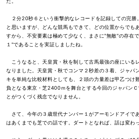
た。
２分20秒６という衝撃的なレコードを記録しての完勝
と思いますが、どんな競馬もできて、どの位置からでも
すから、不安要素は極めて少なく、まさに"無敵"の存在
１"であることを実証しましたね。
こうなると、天皇賞・秋を制して古馬最強の座にいるレ
なりました。天皇賞・秋でコンマ２秒差の３着、ジャパ
キを単純な比較材料としても、２頭の力量差は甲乙つけ
負となる東京・芝2400ｍを舞台とする今回のジャパン
とがつくづく残念でなりません。
さて、今年の３歳世代ナンバー１がアーモンドアイであ
はあくまでも芝での話です。ダートとなれば、話は変わ