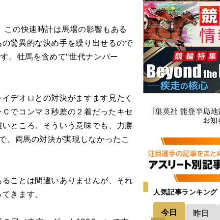
。この快速時計は馬場の影響もある
あの驚異的な決め手を繰り出せるので
です。牡馬を含めて"世代ナンバー
イデオロとの対決がますます見たく
ンＣでコンマ３秒差の２着だったキセ
難いところ。そういう意味でも、力勝
Ｃで、両馬の対決が実現しなかったこ
ることは間違いありませんが、それ
人気記事ランキング
ってきます。
今日
昨日