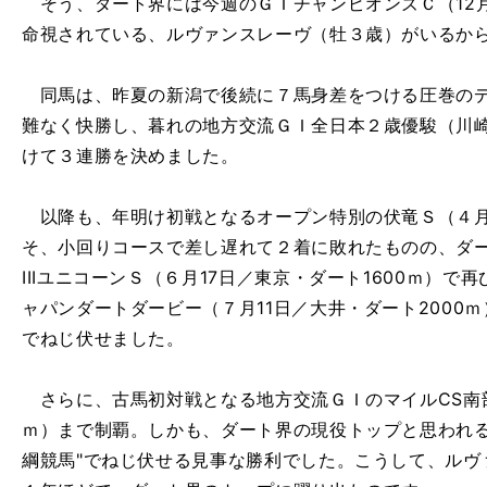
そう、ダート界には今週のＧＩチャンピオンズＣ（12月
命視されている、ルヴァンスレーヴ（牡３歳）がいるか
同馬は、昨夏の新潟で後続に７馬身差をつける圧巻のデ
難なく快勝し、暮れの地方交流ＧＩ全日本２歳優駿（川崎
けて３連勝を決めました。
以降も、年明け初戦となるオープン特別の伏竜Ｓ（４月１
そ、小回りコースで差し遅れて２着に敗れたものの、ダ
IIIユニコーンＳ（６月17日／東京・ダート1600ｍ）
ャパンダートダービー（７月11日／大井・ダート2000
でねじ伏せました。
さらに、古馬初対戦となる地方交流ＧＩのマイルCS南部杯
ｍ）まで制覇。しかも、ダート界の現役トップと思われる
綱競馬"でねじ伏せる見事な勝利でした。こうして、ルヴ