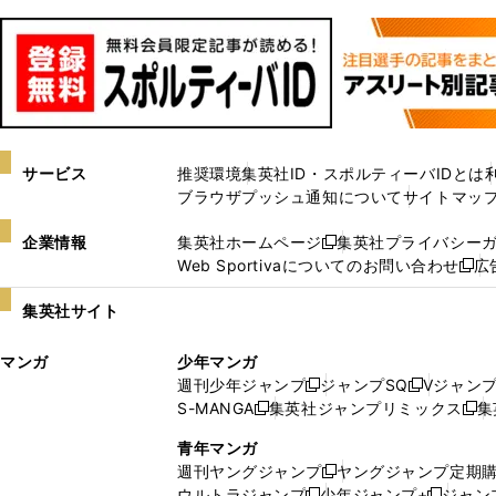
サービス
推奨環境
集英社ID・スポルティーバIDとは
ブラウザプッシュ通知について
サイトマッ
企業情報
集英社ホームページ
集英社プライバシー
新
Web Sportivaについてのお問い合わせ
広
し
新
い
し
集英社サイト
ウ
い
ィ
ウ
マンガ
少年マンガ
ン
ィ
週刊少年ジャンプ
ジャンプSQ
Vジャン
ド
ン
新
新
S-MANGA
集英社ジャンプリミックス
集
ウ
ド
新
し
し
新
で
ウ
し
い
い
し
青年マンガ
開
で
い
ウ
ウ
い
週刊ヤングジャンプ
ヤングジャンプ定期
新
く
開
ウ
ィ
ィ
ウ
ウルトラジャンプ
少年ジャンプ+
ジャン