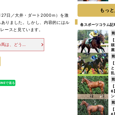
か
画
もっと
7日／大井・ダート2000ｍ）を激
もありました。しかし、内容的にはル
各スポーツコラム記
"レースと見ています。
競
【
の馬は、どうも
頭
ありました。事
屋
を
ルヴァンスレー
競
【
と
乱
う
競
が
LINEで送る
【
6
ン
わ
競
評
【
6