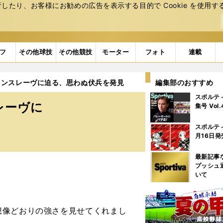
たり、お客様にお勧めの広告を表⽰する⽬的で Cookie を使⽤す
フ
その他球技
その他競技
モーター
フォト
連載
ァンスレーヴに迫る、思わぬ伏兵を発見
編集部のおすすめ
スポルテ
レーヴに
集号 Vol
スポルテ
月16日発
最新記事
プッシュ
いて
像どおりの強さを見せてくれまし