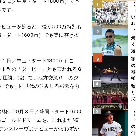
２日／中京・ダート1800ｍ）で本
【
1
らです。
「
い
わ
ビューを飾ると、続く500万特別も
だ
「
2
・ダート1600ｍ）でも楽に突き抜
気
く
浴
太
宇
3
日／中山・ダート1800ｍ）こ
ァ
の
ート界の「ダービー」とも言われるＧ
地
で再び圧勝。続けて、地方交流ＧＩのジ
輔
4
題
ｍ）でも、同世代の並み居る強豪を力
秋
リ
ズ
（10月８日／盛岡・ダート1600
5
を
【
ゴールドドリームを、これまた"横
「
の
ァンスレーヴはデビューからわずか
仙