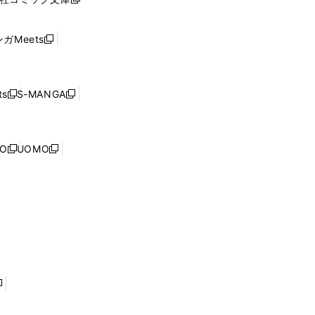
し
新
ン
い
し
ド
ウ
い
ウ
ガMeets
新
ィ
ウ
で
し
ン
ィ
開
い
ド
ン
く
ウ
ウ
ド
s
S-MANGA
新
新
ィ
で
ウ
し
し
ン
開
で
い
い
ド
く
開
ウ
ウ
ウ
NO
UOMO
く
新
新
ィ
ィ
で
し
し
ン
ン
開
い
い
ド
ド
く
ウ
ウ
ウ
ウ
ィ
ィ
で
で
ン
ン
開
開
ド
ド
く
く
ウ
ウ
で
で
開
開
く
く
し