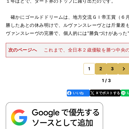
１年ほどで、ダート界のトップに躍り出たのです。
確かにゴールドドリームは、地方交流ＧＩ帝王賞（６月2
勝したあとの休み明けで、ルヴァンスレーヴとは斤量差
ヴァンスレーヴの完勝で、個人的には"勝負づけがあった
次のページへ
これまで、全日本２歳優駿を勝つ中央
早熟で、完成度の高さだけで勝利しているイメージが
実、過去の勝ち馬を見れば、そうですよね？ しかし、
次
ヴはその常識を覆す結果を出
1
2
3
のページへ
1 / 3
いいね
Xでポストする
line
faceboo
x
k