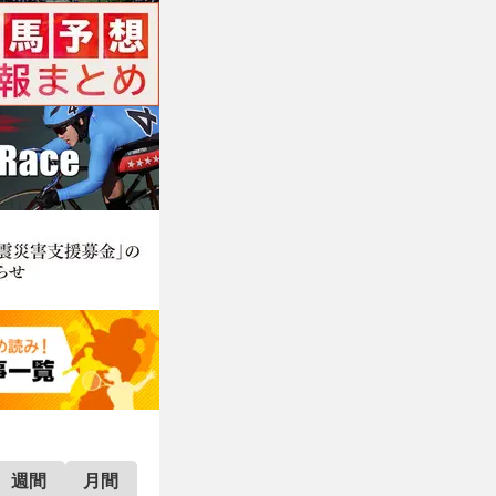
週間
月間