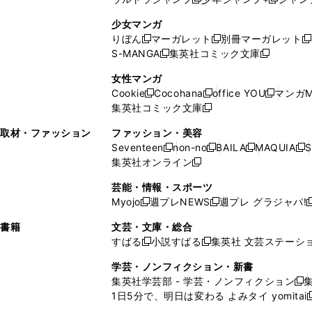
新
し
新
く
ィ
ン
ン
ィ
し
い
し
ン
ド
ド
ン
少女マンガ
い
ウ
い
ド
ウ
ウ
ド
りぼん
マーガレット
別冊マーガレット
新
新
新
ウ
ィ
ウ
ウ
で
で
ウ
S-MANGA
集英社コミック文庫
し
新
し
新
ィ
ン
ィ
で
開
開
で
い
し
い
し
ン
ド
ン
女性マンガ
開
く
く
開
ウ
い
ウ
い
ド
ウ
ド
Cookie
Cocohana
office YOU
マンガM
く
く
新
新
新
ィ
ウ
ィ
ウ
ウ
で
ウ
集英社コミック文庫
し
新
し
し
ン
ィ
ン
ィ
で
開
で
い
し
い
い
ド
ン
ド
ン
取材・ファッション
ファッション・美容
開
く
開
ウ
い
ウ
ウ
ウ
ド
ウ
ド
Seventeen
non-no
BAILA
MAQUIA
S
く
く
新
新
新
新
ィ
ウ
ィ
ィ
で
ウ
で
ウ
集英社オンライン
し
新
し
し
し
ン
ィ
ン
ン
開
で
開
で
い
し
い
い
い
ド
ン
ド
ド
芸能・情報・スポーツ
く
開
く
開
ウ
い
ウ
ウ
ウ
ウ
ド
ウ
ウ
Myojo
週プレNEWS
週プレ グラジャパ!
く
く
新
新
新
ィ
ウ
ィ
ィ
ィ
で
ウ
で
で
し
し
ン
ィ
ン
ン
ン
書籍
文芸・文庫・総合
開
で
開
開
い
い
ド
ン
ド
ド
ド
すばる
小説すばる
集英社 文芸ステーシ
く
開
く
く
新
新
ウ
ウ
ウ
ド
ウ
ウ
ウ
く
し
し
ィ
ィ
学芸・ノンフィクション・新書
で
ウ
で
で
で
い
い
ン
ン
集英社学芸部 - 学芸・ノンフィクション
開
で
開
開
開
新
ウ
ウ
ド
ド
1日5分で、明日は変わる よみタイ yomitai
く
開
く
く
く
し
新
ィ
ィ
ウ
ウ
く