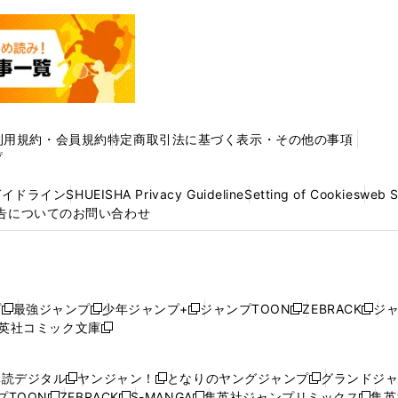
利用規約・会員規約
特定商取引法に基づく表示・その他の事項
プ
ガイドライン
SHUEISHA Privacy Guideline
Setting of Cookies
web 
告についてのお問い合わせ
プ
最強ジャンプ
少年ジャンプ+
ジャンプTOON
ZEBRACK
ジ
新
新
新
新
新
英社コミック文庫
し
新
し
し
し
し
い
い
し
い
い
い
ウ
ウ
い
ウ
ウ
ウ
購読デジタル
ヤンジャン！
となりのヤングジャンプ
グランドジ
新
新
新
ィ
ィ
ウ
ィ
ィ
ィ
プTOON
ZEBRACK
S-MANGA
集英社ジャンプリミックス
集英