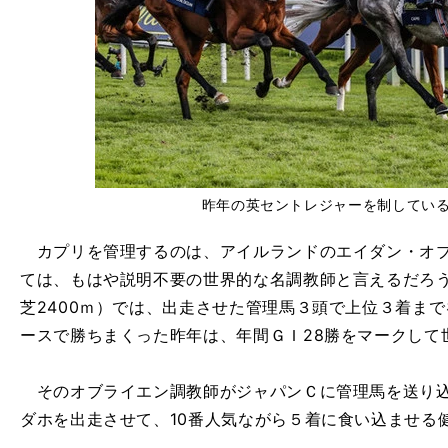
昨年の英セントレジャーを制してい
カプリを管理するのは、アイルランドのエイダン・オブ
ては、もはや説明不要の世界的な名調教師と言えるだろう
芝2400ｍ）では、出走させた管理馬３頭で上位３着ま
ースで勝ちまくった昨年は、年間ＧＩ28勝をマークして
そのオブライエン調教師がジャパンＣに管理馬を送り込
ダホを出走させて、10番人気ながら５着に食い込ませる