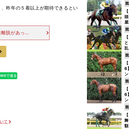
競
、昨年の５着以上が期待できるとい
【
頭
屋
を
競
線離脱があった
【
の昨年は、ＧＩ
と
、ＧＩイギリス
乱
次
う
競
が
【
6
ン
LINEで送る
わ
競
評
【
6
ン
馬
競
が
【
舞
ついて
額