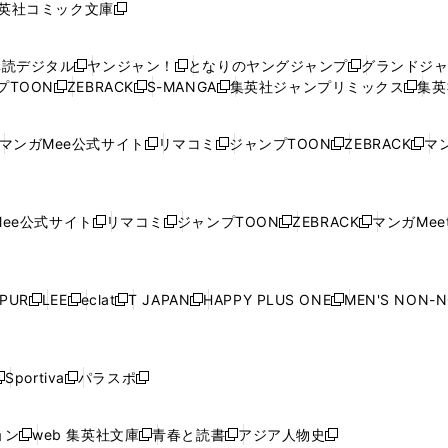
英社コミック文庫
し
新
し
し
し
し
い
い
し
い
い
い
ウ
ウ
い
ウ
ウ
ウ
購読デジタル
ヤンジャン！
となりのヤングジャンプ
グランドジ
新
新
新
ィ
ィ
ウ
ィ
ィ
ィ
プTOON
ZEBRACK
S-MANGA
集英社ジャンプリミックス
集英
新
し
新
し
新
し
新
ン
ン
ィ
ン
ン
ン
し
い
し
い
し
い
し
ド
ド
ン
ド
ド
ド
い
ウ
い
ウ
い
ウ
い
ウ
ウ
ド
ウ
ウ
ウ
マンガMee公式サイト
リマコミ
ジャンプTOON
ZEBRACK
マン
新
新
新
新
ウ
ィ
ウ
ィ
ウ
ィ
ウ
で
で
ウ
で
で
で
し
し
し
し
し
ィ
ン
ィ
ン
ィ
ン
ィ
開
開
で
開
開
開
い
い
い
い
い
ン
ド
ン
ド
ン
ド
ン
く
く
開
く
く
く
ウ
ウ
ウ
ウ
ウ
ド
ウ
ド
ウ
ド
ウ
ド
ee公式サイト
リマコミ
ジャンプTOON
ZEBRACK
マンガMeet
く
新
新
新
新
ィ
ィ
ィ
ィ
ィ
ウ
で
ウ
で
ウ
で
ウ
し
し
し
し
ン
ン
ン
ン
ン
で
開
で
開
で
開
で
い
い
い
い
ド
ド
ド
ド
ド
開
く
開
く
開
く
開
ウ
ウ
ウ
ウ
ウ
ウ
ウ
ウ
ウ
PUR
LEE
eclat
T JAPAN
HAPPY PLUS ONE
MEN'S NON-
く
く
く
く
新
新
新
新
新
ィ
ィ
ィ
ィ
で
で
で
で
で
し
し
し
し
し
ン
ン
ン
ン
開
開
開
開
開
い
い
い
い
い
ド
ド
ド
ド
く
く
く
く
く
ウ
ウ
ウ
ウ
ウ
ウ
ウ
ウ
ウ
Sportiva
パラスポ
新
新
ィ
ィ
ィ
ィ
ィ
で
で
で
で
し
し
し
ン
ン
ン
ン
ン
開
開
開
開
い
い
い
ド
ド
ド
ド
ド
ョン
web 集英社文庫
青春と読書
アジア人物史
く
く
く
く
新
新
新
新
ウ
ウ
ウ