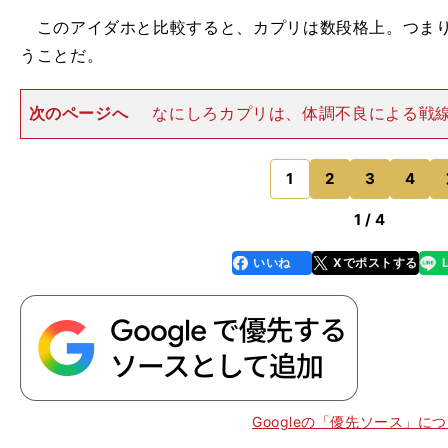
このアイダホと比較すると、カプリは数段格上。つまり
うことだ。
次のページへ
なにしろカプリは、体調不良による戦
今年こそ、際立った成績は残せていないものの、３歳時
アイルランドダービー（アイルランド・芝2400ｍ）と
セントレジャー（イギリ
1
2
3
4
のページへ
1 / 4
いいね
Xでポストする
line
faceboo
x
k
Googleの「優先ソース」に