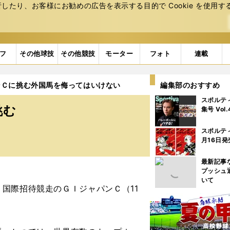
たり、お客様にお勧めの広告を表⽰する⽬的で Cookie を使⽤す
フ
その他球技
その他競技
モーター
フォト
連載
ンＣに挑む外国馬を侮ってはいけない
編集部のおすすめ
スポルテ
挑む
集号 Vol
スポルテ
月16日発
最新記事
プッシュ
いて
国際招待競走のＧＩジャパンＣ（11