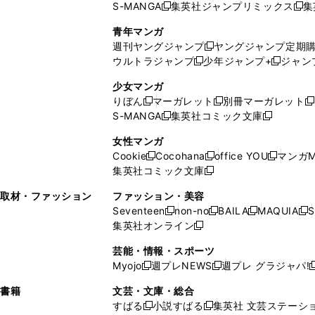
S-MANGA
集英社ジャンプリミックス
集
ウ
ド
新
し
し
新
で
ウ
し
い
い
し
青年マンガ
開
で
い
ウ
ウ
い
週刊ヤングジャンプ
ヤングジャンプ定期
新
く
開
ウ
ィ
ィ
ウ
ウルトラジャンプ
少年ジャンプ+
ジャン
新
し
新
く
ィ
ン
ン
ィ
し
い
し
ン
ド
ド
ン
少女マンガ
い
ウ
い
ド
ウ
ウ
ド
りぼん
マーガレット
別冊マーガレット
新
新
新
ウ
ィ
ウ
ウ
で
で
ウ
S-MANGA
集英社コミック文庫
し
新
し
新
ィ
ン
ィ
で
開
開
で
い
し
い
し
ン
ド
ン
女性マンガ
開
く
く
開
ウ
い
ウ
い
ド
ウ
ド
Cookie
Cocohana
office YOU
マンガM
く
く
新
新
新
ィ
ウ
ィ
ウ
ウ
で
ウ
集英社コミック文庫
し
新
し
し
ン
ィ
ン
ィ
で
開
で
い
し
い
い
ド
ン
ド
ン
取材・ファッション
ファッション・美容
開
く
開
ウ
い
ウ
ウ
ウ
ド
ウ
ド
Seventeen
non-no
BAILA
MAQUIA
S
く
く
新
新
新
新
ィ
ウ
ィ
ィ
で
ウ
で
ウ
集英社オンライン
し
新
し
し
し
ン
ィ
ン
ン
開
で
開
で
い
し
い
い
い
ド
ン
ド
ド
芸能・情報・スポーツ
く
開
く
開
ウ
い
ウ
ウ
ウ
ウ
ド
ウ
ウ
Myojo
週プレNEWS
週プレ グラジャパ!
く
く
新
新
新
ィ
ウ
ィ
ィ
ィ
で
ウ
で
で
し
し
ン
ィ
ン
ン
ン
書籍
文芸・文庫・総合
開
で
開
開
い
い
ド
ン
ド
ド
ド
すばる
小説すばる
集英社 文芸ステーシ
く
開
く
く
新
新
ウ
ウ