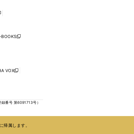
ウ
ウ
で
で
開
開
く
く
し
い
ウ
j-BOOKS
新
ィ
し
ン
い
ド
ウ
ウ
ィ
で
ン
HA VOX
開
新
ド
く
し
ウ
い
で
ウ
開
ィ
く
号 第6091713号）
ン
ド
ウ
で
に帰属します。
開