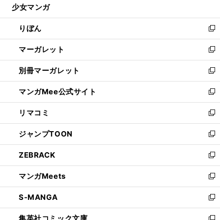
少女マンガ
く
で
ド
ィ
い
開
ウ
ン
ウ
りぼん
く
で
ド
ィ
新
開
ウ
ン
し
マーガレット
く
で
ド
い
新
開
ウ
ウ
し
別冊マーガレット
く
で
ィ
い
新
開
ン
ウ
し
マンガMee公式サイト
く
ド
ィ
い
新
ウ
ン
ウ
し
リマコミ
で
ド
ィ
い
新
開
ウ
ン
ウ
し
ジャンプTOON
く
で
ド
ィ
い
新
開
ウ
ン
ウ
し
ZEBRACK
く
で
ド
ィ
い
新
開
ウ
ン
ウ
し
マンガMeets
く
で
ド
ィ
い
新
開
ウ
ン
ウ
し
S-MANGA
く
で
ド
ィ
い
新
開
ウ
ン
ウ
し
集英社コミック文庫
く
で
ド
ィ
い