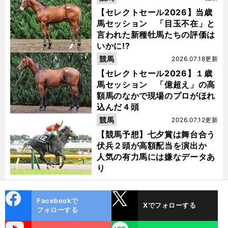
【セレクトセール2026】当歳
馬セッション 「目玉不在」と
言われた新種牡馬たちの評価は
いかに!?
競馬
2026.07.18更新
【セレクトセール2026】１歳
馬セッション 「億超え」の高
額馬のなかで現場のプロがほれ
込んだ４頭
競馬
2026.07.12更新
【競馬予想】七夕賞は舞台合う
伏兵２頭が高額配当を演出か
人気の有力馬には嫌なデータあ
り
cebo
X
Facebookで
Xでフォローする
ok
フォローする
uTube
LINE