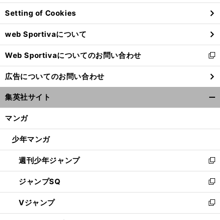
ン
Setting of Cookies
ド
ウ
web Sportivaについて
で
開
Web Sportivaについてのお問い合わせ
く
新
し
広告についてのお問い合わせ
い
ウ
集英社サイト
ィ
開
ン
く/
マンガ
ド
閉
ウ
じ
少年マンガ
で
る
開
週刊少年ジャンプ
く
新
し
ジャンプSQ
い
新
ウ
し
Vジャンプ
ィ
い
新
ン
ウ
し