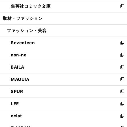
ウ
ン
ウ
し
集英社コミック文庫
く
で
ド
ィ
い
新
開
ウ
ン
ウ
し
取材・ファッション
く
で
ド
ィ
い
開
ウ
ン
ウ
ファッション・美容
く
で
ド
ィ
開
ウ
ン
Seventeen
く
で
ド
新
開
ウ
し
non-no
く
で
い
新
開
ウ
し
BAILA
く
ィ
い
新
ン
ウ
し
MAQUIA
ド
ィ
い
新
ウ
ン
ウ
し
SPUR
で
ド
ィ
い
新
開
ウ
ン
ウ
し
LEE
く
で
ド
ィ
い
新
開
ウ
ン
ウ
し
eclat
く
で
ド
ィ
い
新
開
ウ
ン
ウ
し