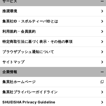
サービス
開
く/
推奨環境
閉
じ
集英社ID・スポルティーバIDとは
る
利用規約・会員規約
特定商取引法に基づく表示・その他の事項
ブラウザプッシュ通知について
サイトマップ
企業情報
開
く/
集英社ホームページ
新
閉
名
」
。
し
前
じ
へ
集英社プライバシーガイドライン
い
る
ウ
SHUEISHA Privacy Guideline
ィ