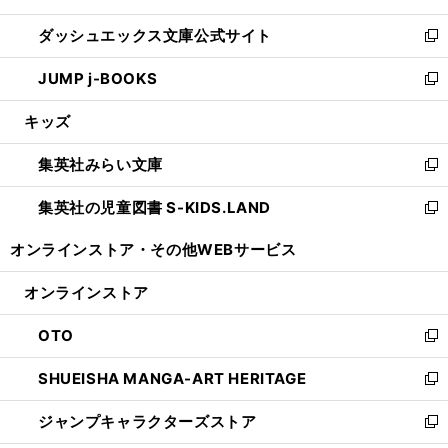
開
ン
ウ
し
ダッシュエックス文庫公式サイト
く
ド
ィ
い
新
ウ
ン
ウ
し
JUMP j-BOOKS
で
ド
ィ
い
新
開
ウ
ン
ウ
し
キッズ
く
で
ド
ィ
い
開
ウ
ン
ウ
集英社みらい文庫
く
で
ド
ィ
新
開
ウ
ン
し
集英社の児童図書 S-KIDS.LAND
く
で
ド
い
新
開
ウ
ウ
し
オンラインストア・
その他WEBサービス
く
で
ィ
い
開
ン
ウ
オンラインストア
く
ド
ィ
ウ
ン
OTO
で
ド
新
開
ウ
し
SHUEISHA MANGA-ART HERITAGE
く
で
い
新
開
ウ
し
ジャンプキャラクターズストア
く
ィ
い
新
ン
ウ
し