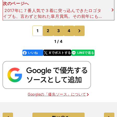
次のページへ
2017年に７番人気で３着に突っ込んできたロゴタ
イプも、言わずと知れた皐月賞馬。その前年にもＧ
Ｉ安田記念で勝利を挙げるなど、ＧＩ通算３勝の実
績がありながら、７歳を迎えてその衰えが心配され
次
1
2
3
4
のページへ
たのか、低評価
1 / 4
いいね
Xでポストする
LINEで送る
line
faceboo
x
k
Googleの「優先ソース」について