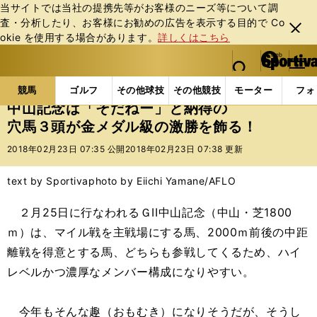
当サイトでは当社の提携先等がお客様のニーズ等について調
査・分析したり、お客様にお勧めの広告を表⽰する⽬的で Co
閉じ
okie を使⽤する場合があります。
詳しくはこちら
る
マイペ
web Sportiva (webスポルティーバ)
検索
メニュ
we
ー
競馬の記事一覧
競馬
中山記念は「そだねー」と納
b
ジ
競馬
ゴルフ
その他球技
その他競技
モーター
フォ
ス
中山記念は「そだねー」と納得の
ポ
穴馬３頭が金メダル級の激勝を飾る！
ル
テ
2018年02月23日 07:35 公開
2018年02月23日 07:38 更新
ィ
ー
text by Sportiva
photo by Eiichi Yamane/AFLO
バ
２月25日に行なわれるＧII中山記念（中山・芝1800
ｍ）は、マイル戦を主戦場にする馬、2000ｍ前後の中距
離戦を得意とする馬、どちらも参戦してくるため、ハイ
レベルかつ濃厚なメンバー構成になりやすい。
今年もそんな趣（おもむき）になりそうだが、そうし