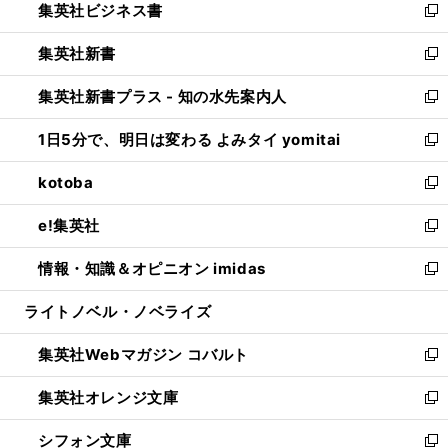
集英社ビジネス書
く
で
ド
い
新
開
ウ
ウ
し
集英社新書
く
で
ィ
い
新
開
ン
ウ
し
集英社新書プラス - 知の水先案内人
く
ド
ィ
い
新
ウ
ン
ウ
し
1日5分で、明日は変わる よみタイ yomitai
で
ド
ィ
い
新
開
ウ
ン
ウ
し
kotoba
く
で
ド
ィ
い
新
開
ウ
ン
ウ
し
e!集英社
く
で
ド
ィ
い
新
開
ウ
ン
ウ
し
情報・知識＆オピニオン imidas
く
で
ド
ィ
い
新
開
ウ
ン
ウ
し
ライトノベル・ノベライズ
く
で
ド
ィ
い
開
ウ
ン
ウ
集英社Webマガジン コバルト
く
で
ド
ィ
新
開
ウ
ン
し
集英社オレンジ文庫
く
で
ド
い
新
開
ウ
ウ
し
シフォン文庫
く
で
ィ
い
新