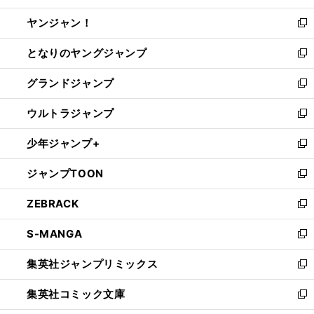
開
ウ
ウ
し
ヤンジャン！
く
で
ィ
い
新
開
ン
ウ
し
となりのヤングジャンプ
く
ド
ィ
い
新
ウ
ン
ウ
し
グランドジャンプ
で
ド
ィ
い
新
開
ウ
ン
ウ
し
ウルトラジャンプ
く
で
ド
ィ
い
新
開
ウ
ン
ウ
し
少年ジャンプ+
く
で
ド
ィ
い
新
開
ウ
ン
ウ
し
ジャンプTOON
く
で
ド
ィ
い
新
開
ウ
ン
ウ
し
ZEBRACK
く
で
ド
ィ
い
新
開
ウ
ン
ウ
し
S-MANGA
く
で
ド
ィ
い
新
開
ウ
ン
ウ
し
集英社ジャンプリミックス
く
で
ド
ィ
い
新
開
ウ
ン
ウ
し
集英社コミック文庫
く
で
ド
ィ
い
新
開
ウ
ン
ウ
し