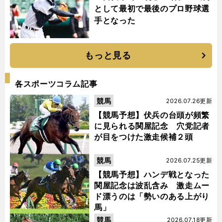
として最初で最後のプロ野球選
手となった
もっと見る
各スポーツコラム記事
競馬
2026.07.26更新
【競馬予想】伏兵の台頭が頻繁
に見られる関屋記念 穴党記者
が目をつけた激走候補２頭
競馬
2026.07.25更新
【競馬予想】ハンデ戦となった
関屋記念は波乱含み 激走ムー
ド漂うのは「勢いのある上がり
馬」
競馬
2026.07.18更新