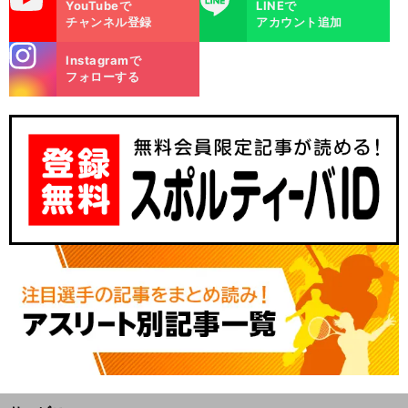
YouTubeで
LINEで
チャンネル登録
アカウント追加
stagra
Instagramで
m
フォローする