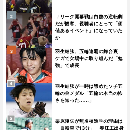
Ｊリーグ開幕戦は白熱の逆転劇
2
だが観客、視聴者にとって「価
値あるイベント」になっていた
か
羽生結弦、五輪連覇の舞台裏
3
ケガで欠場中に取り組んだ「勉
強」で成長
4
羽生結弦が一時は諦めたソチ五
輪の金メダル「五輪の本当の怖
さを知った......」
5
栗原陵矢が無名校進学の理由は
「自転車で13分」 春江工出身