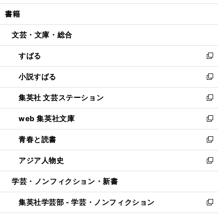
開
ウ
ン
ウ
し
書籍
く
で
ド
ィ
い
開
ウ
ン
ウ
文芸・文庫・総合
く
で
ド
ィ
開
ウ
ン
すばる
く
で
ド
新
開
ウ
し
小説すばる
く
で
い
新
開
ウ
し
集英社 文芸ステーション
く
ィ
い
新
ン
ウ
し
web 集英社文庫
ド
ィ
い
新
ウ
ン
ウ
し
青春と読書
で
ド
ィ
い
新
開
ウ
ン
ウ
し
アジア人物史
く
で
ド
ィ
い
新
開
ウ
ン
ウ
し
学芸・ノンフィクション・新書
く
で
ド
ィ
い
開
ウ
ン
ウ
集英社学芸部 - 学芸・ノンフィクション
く
で
ド
ィ
新
開
ウ
ン
し