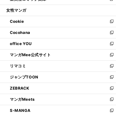
新
開
ウ
ン
ウ
し
女性マンガ
く
で
ド
ィ
い
開
ウ
ン
ウ
Cookie
く
で
ド
ィ
新
開
ウ
ン
し
Cocohana
く
で
ド
い
新
開
ウ
ウ
し
office YOU
く
で
ィ
い
新
開
ン
ウ
し
マンガMee公式サイト
く
ド
ィ
い
新
ウ
ン
ウ
し
リマコミ
で
ド
ィ
い
新
開
ウ
ン
ウ
し
ジャンプTOON
く
で
ド
ィ
い
新
開
ウ
ン
ウ
し
ZEBRACK
く
で
ド
ィ
い
新
開
ウ
ン
ウ
し
マンガMeets
く
で
ド
ィ
い
新
開
ウ
ン
ウ
し
S-MANGA
く
で
ド
ィ
い
新
開