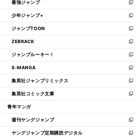
最強ジャンプ
ド
ィ
い
新
ウ
ン
ウ
し
少年ジャンプ+
で
ド
ィ
い
新
開
ウ
ン
ウ
し
ジャンプTOON
く
で
ド
ィ
い
新
開
ウ
ン
ウ
し
ZEBRACK
く
で
ド
ィ
い
新
開
ウ
ン
ウ
し
ジャンプルーキー！
く
で
ド
ィ
い
新
開
ウ
ン
ウ
し
S-MANGA
く
で
ド
ィ
い
新
開
ウ
ン
ウ
し
集英社ジャンプリミックス
く
で
ド
ィ
い
新
開
ウ
ン
ウ
し
集英社コミック文庫
く
で
ド
ィ
い
新
開
ウ
ン
ウ
し
青年マンガ
く
で
ド
ィ
い
開
ウ
ン
ウ
週刊ヤングジャンプ
く
で
ド
ィ
新
開
ウ
ン
し
ヤングジャンプ定期購読デジタル
く
で
ド
い
新