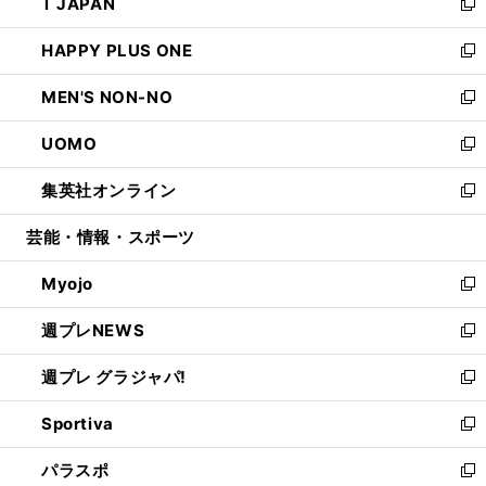
T JAPAN
く
で
ド
ィ
い
新
開
ウ
ン
ウ
し
HAPPY PLUS ONE
く
で
ド
ィ
い
新
開
ウ
ン
ウ
し
MEN'S NON-NO
く
で
ド
ィ
い
新
開
ウ
ン
ウ
し
UOMO
く
で
ド
ィ
い
新
開
ウ
ン
ウ
し
集英社オンライン
く
で
ド
ィ
い
新
開
ウ
ン
ウ
し
芸能・情報・スポーツ
く
で
ド
ィ
い
開
ウ
ン
ウ
Myojo
く
で
ド
ィ
新
開
ウ
ン
し
週プレNEWS
く
で
ド
い
新
開
ウ
ウ
し
週プレ グラジャパ!
く
で
ィ
い
新
開
ン
ウ
し
Sportiva
く
ド
ィ
い
新
ウ
ン
ウ
し
パラスポ
で
ド
ィ
い
新