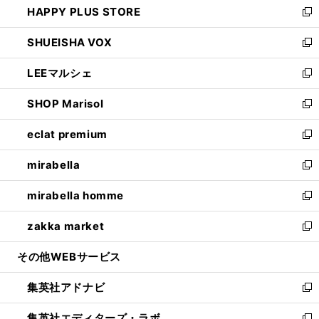
HAPPY PLUS STORE
ド
ィ
い
新
ウ
ン
ウ
し
SHUEISHA VOX
で
ド
ィ
い
新
開
ウ
ン
ウ
し
LEEマルシェ
く
で
ド
ィ
い
新
開
ウ
ン
ウ
し
SHOP Marisol
く
で
ド
ィ
い
新
開
ウ
ン
ウ
し
eclat premium
く
で
ド
ィ
い
新
開
ウ
ン
ウ
し
mirabella
く
で
ド
ィ
い
新
開
ウ
ン
ウ
し
mirabella homme
く
で
ド
ィ
い
新
開
ウ
ン
ウ
し
zakka market
く
で
ド
ィ
い
新
開
ウ
ン
ウ
し
その他WEBサービス
く
で
ド
ィ
い
開
ウ
ン
ウ
集英社アドナビ
く
で
ド
ィ
新
開
ウ
ン
し
集英社エディターズ・ラボ
く
で
ド