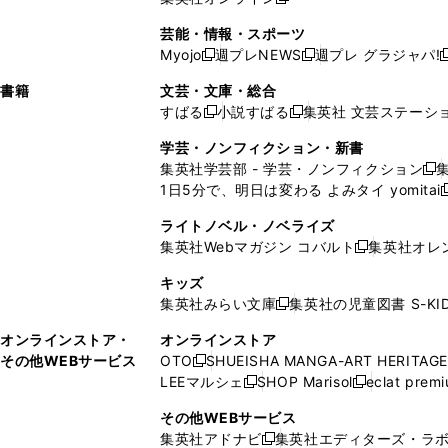
し
新
し
し
し
ン
ィ
ン
ン
開
で
開
で
い
し
い
い
い
ド
ン
ド
ド
芸能・情報・スポーツ
く
開
く
開
ウ
い
ウ
ウ
ウ
ウ
ド
ウ
ウ
Myojo
週プレNEWS
週プレ グラジャパ!
く
く
新
新
新
ィ
ウ
ィ
ィ
ィ
で
ウ
で
で
し
し
ン
ィ
ン
ン
ン
書籍
文芸・文庫・総合
開
で
開
開
い
い
ド
ン
ド
ド
ド
すばる
小説すばる
集英社 文芸ステーシ
く
開
く
く
新
新
ウ
ウ
ウ
ド
ウ
ウ
ウ
く
し
し
ィ
ィ
学芸・ノンフィクション・新書
で
ウ
で
で
で
い
い
ン
ン
集英社学芸部 - 学芸・ノンフィクション
開
で
開
開
開
新
ウ
ウ
ド
ド
1日5分で、明日は変わる よみタイ yomitai
く
開
く
く
く
し
新
ィ
ィ
ウ
ウ
く
い
ン
ン
ライトノベル・ノベライズ
で
で
ウ
ド
ド
集英社Webマガジン コバルト
集英社オレ
開
開
新
ィ
ウ
ウ
く
く
し
ン
キッズ
で
で
い
ド
集英社みらい文庫
集英社の児童図書 S-KID
開
開
新
ウ
ウ
く
く
し
ィ
オンラインストア・
オンラインストア
で
い
ン
その他WEBサービス
OTO
SHUEISHA MANGA-ART HERITAGE
開
新
ウ
ド
LEEマルシェ
SHOP Marisol
eclat prem
く
し
新
新
ィ
ウ
い
し
し
ン
その他WEBサービス
で
ウ
い
い
ド
集英社アドナビ
集英社エディターズ・ラ
開
新