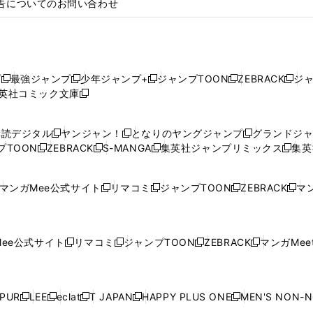
告についてのお問い合わせ
プ
最強ジャンプ
少年ジャンプ+
ジャンプTOON
ZEBRACK
ジ
新
新
新
新
新
英社コミック文庫
し
新
し
し
し
し
い
い
し
い
い
い
ウ
ウ
い
ウ
ウ
ウ
購読デジタル
ヤンジャン！
となりのヤングジャンプ
グランドジ
新
新
新
ィ
ィ
ウ
ィ
ィ
ィ
プTOON
ZEBRACK
S-MANGA
集英社ジャンプリミックス
集英
新
し
新
し
新
し
新
ン
ン
ィ
ン
ン
ン
し
い
し
い
し
い
し
ド
ド
ン
ド
ド
ド
い
ウ
い
ウ
い
ウ
い
ウ
ウ
ド
ウ
ウ
ウ
マンガMee公式サイト
リマコミ
ジャンプTOON
ZEBRACK
マン
新
新
新
新
ウ
ィ
ウ
ィ
ウ
ィ
ウ
で
で
ウ
で
で
で
し
し
し
し
し
ィ
ン
ィ
ン
ィ
ン
ィ
開
開
で
開
開
開
い
い
い
い
い
ン
ド
ン
ド
ン
ド
ン
く
く
開
く
く
く
ウ
ウ
ウ
ウ
ウ
ド
ウ
ド
ウ
ド
ウ
ド
ee公式サイト
リマコミ
ジャンプTOON
ZEBRACK
マンガMeet
く
新
新
新
新
ィ
ィ
ィ
ィ
ィ
ウ
で
ウ
で
ウ
で
ウ
し
し
し
し
ン
ン
ン
ン
ン
で
開
で
開
で
開
で
い
い
い
い
ド
ド
ド
ド
ド
開
く
開
く
開
く
開
ウ
ウ
ウ
ウ
ウ
ウ
ウ
ウ
ウ
PUR
LEE
eclat
T JAPAN
HAPPY PLUS ONE
MEN'S NON-
く
く
く
く
新
新
新
新
新
ィ
ィ
ィ
ィ
で
で
で
で
で