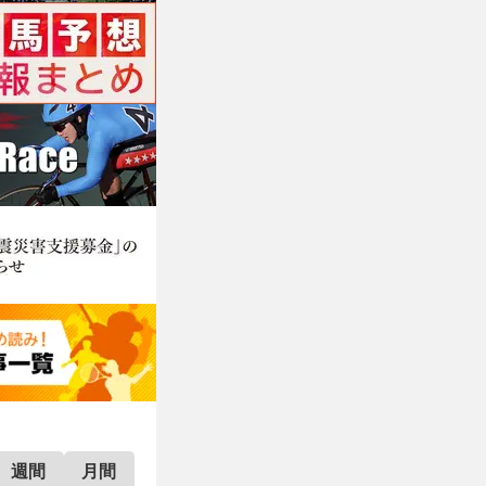
週間
月間