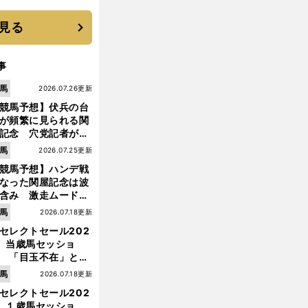
優勝校はここだ！
見る
事
馬
2026.07.26更新
競馬予想】伏兵の台
が頻繁に見られる関
記念 穴党記者が目
つけた激走候補２頭
馬
2026.07.25更新
競馬予想】ハンデ戦
なった関屋記念は波
含み 激走ムード漂
のは「勢いのある上
前
馬
2026.07.18更新
へ
り馬」
セレクトセール202
】当歳馬セッショ
 「目玉不在」と言
れた新種牡馬たちの
馬
2026.07.18更新
価はいかに!?
セレクトセール202
】１歳馬セッショ