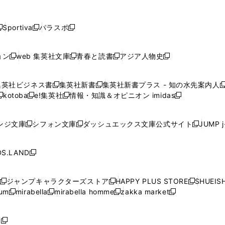
し
し
し
し
し
ン
ン
ン
ン
開
開
開
開
開
い
い
い
い
い
ド
ド
ド
ド
く
く
く
く
く
ウ
ウ
ウ
ウ
ウ
ウ
ウ
ウ
ウ
Sportiva
パラスポ
新
新
ィ
ィ
ィ
ィ
ィ
で
で
で
で
し
し
し
ン
ン
ン
ン
ン
開
開
開
開
い
い
い
ド
ド
ド
ド
ド
ョン
web 集英社文庫
青春と読書
アジア人物史
く
く
く
く
新
新
新
新
ウ
ウ
ウ
ウ
ウ
ウ
ウ
ウ
し
し
し
し
ィ
ィ
ィ
で
で
で
で
で
い
い
い
い
ン
ン
ン
集英社ビジネス書
集英社新書
集英社新書プラス - 知の水先案内人
開
開
開
開
開
新
新
新
ウ
ウ
ウ
ウ
ド
ド
ド
kotoba
e!集英社
情報・知識＆オピニオン imidas
く
く
く
く
く
新
し
新
し
新
ィ
ィ
ィ
ィ
ウ
ウ
ウ
し
し
い
し
い
し
ン
ン
ン
ン
で
で
で
い
い
ウ
い
ウ
い
ド
ド
ド
ド
ンジ文庫
シフォン文庫
ダッシュエックス文庫公式サイト
JUMP 
開
開
開
新
新
新
ウ
ウ
ィ
ウ
ィ
ウ
ウ
ウ
ウ
ウ
く
く
く
し
し
し
ィ
ィ
ン
ィ
ン
ィ
で
で
で
で
い
い
い
ン
ン
ド
ン
ド
ン
S.LAND
開
開
開
開
新
ウ
ウ
ウ
ド
ド
ウ
ド
ウ
ド
く
く
く
く
し
ィ
ィ
ィ
ウ
ウ
で
ウ
で
ウ
い
ン
ン
ン
ジャンプキャラクターズストア
HAPPY PLUS STORE
SHUEIS
で
で
開
で
開
で
新
新
新
ウ
ド
ド
ド
ium
mirabella
mirabella homme
zakka market
開
開
く
開
く
開
し
新
新
新
し
新
し
ィ
ウ
ウ
ウ
く
く
く
く
い
し
し
い
し
し
い
ン
で
で
で
ウ
い
い
ウ
い
い
ウ
ド
ボ
開
開
開
新