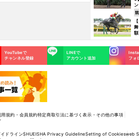
ン
馬
競
が
【
舞
額
の
タ
Instagra
LINE
YouTubeで
LINEで
Inst
m
チャンネル登録
アカウント追加
フォ
利用規約・会員規約
特定商取引法に基づく表示・その他の事項
プ
ガイドライン
SHUEISHA Privacy Guideline
Setting of Cookies
web 