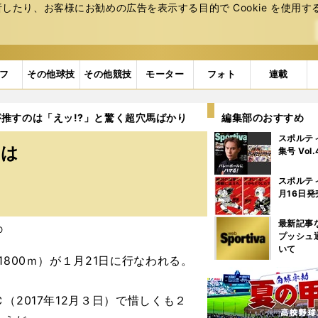
たり、お客様にお勧めの広告を表⽰する⽬的で Cookie を使⽤す
フ
その他球技
その他競技
モーター
フォト
連載
推すのは「えッ!?」と驚く超穴馬ばかり
編集部のおすすめ
スポルテ
のは
集号 Vol
スポルテ
月16日発
最新記事
O
プッシュ
いて
800ｍ）が１月21日に行なわれる。
2017年12月３日）で惜しくも２