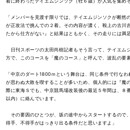
着に終わったテイエムジンソク（牡６歳）が人気を集め
「メンバーを見渡す限りでは、テイエムジンソクが断然
が正攻法で挑んでの２着。その内容が濃く、鞍上の古川
たから仕方がない』と結果はともかく、その走りには満
日刊スポーツの太田尚樹記者もそう言って、テイエムジ
方で、このコースを「魔のコース」と呼んで、波乱の要
「中京のダート1800ｍという舞台は、同じ条件で行な
が思わぬ大敗を喫することが多いため、個人的には『魔
際に東海Ｓでも、中京競馬場改装後の最近５年間は、８
以内）に絡んでいます。
その要因のひとつが、坂の途中からスタートするので、
得手、不得手がはっきり出る条件だと思いますよ」