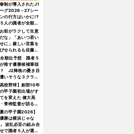
春制が導入されたJ1
ーグ2026－27シー
ンの行方はいかに!?
５人の識者が全順位
大胆予想
お前がラクして生意
だな」「あいつ若い
せに」厳しい言葉を
びせられるも佐藤慎
郎が貫いた誇りとフ
1全順位予想 識者５
ンへの思い
が推す優勝候補筆頭
？ J2降格の憂き目
遭いそうな３クラブ
は？
高校野球】創部10年
の甲子園初出場がす
てを変えた 健大高
・青栁監督が語る
機動破壊」はこうし
夏の甲子園2026】
生まれた
優勝は横浜じゃな
」 波乱必至の組み合
せで識者５人が選ん