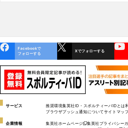
ebo
X
YouTube
Facebookで
Xでフォローする
ok
フォローする
サービス
推奨環境
集英社ID・スポルティーバIDとは
ブラウザプッシュ通知について
サイトマッ
企業情報
集英社ホームページ
集英社プライバシー
新