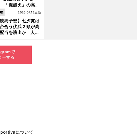
 「億超え」の高額
のなかで現場のプロ
馬
2026.07.12更新
ほれ込んだ４頭
競馬予想】七夕賞は
台合う伏兵２頭が高
配当を演出か 人気
有力馬には嫌なデー
あり
agramで
ローする
Sportivaについて