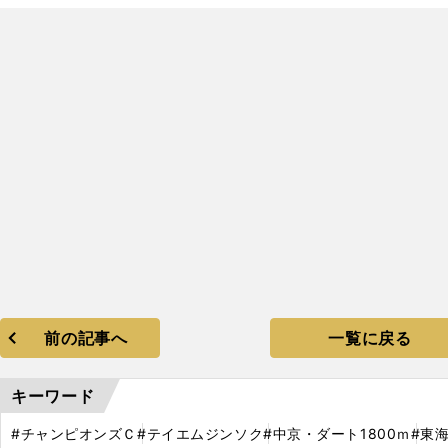
、
C
前の記事へ
一覧に戻る
キーワード
#チャンピオンズＣ
#テイエムジンソク
#中京・ダート1800ｍ
#東