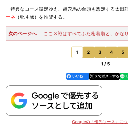
特異なコース設定ゆえ、超穴馬の台頭も想定する太田記
ーネ
（牝４歳）を推奨する。
次のページへ
ここ３戦はすべてふた桁着順と、かな
想されるが、これまで６戦して一度も掲示板に載ってい
べて、左回りは３戦２勝、２着１回。典型的な"左巧者"
２勝しているのが、今回
1
2
3
4
5
のページへ
1 / 5
いいね
Xでポストする
line
faceboo
x
k
Googleの「優先ソース」に