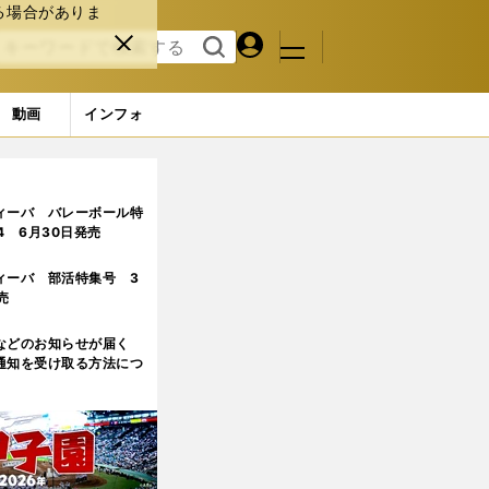
る場合がありま
マイペ
閉じ
検索
メニュ
ー
る
す
ジ
る
動画
インフォ
ィーバ バレーボール特
.4 6月30日発売
ィーバ 部活特集号 3
売
などのお知らせが届く
通知を受け取る方法につ