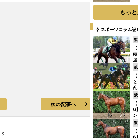
だ
もっと
各スポーツコラム記
競
【
頭
屋
を
競
【
と
乱
う
競
現れるタイプと同じ穴馬が今年も３頭いた
が
【
次の記事へ
6
ン
わ
競
評
【
海Ｓ
6