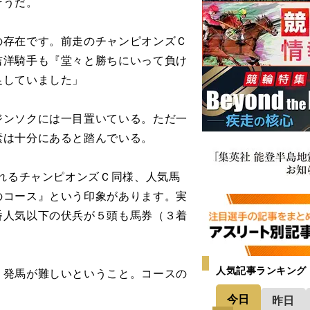
そうだ。
の存在です。前走のチャンピオンズＣ
吉洋騎手も『堂々と勝ちにいって負け
足していました」
ンソクには一目置いている。ただ一
素は十分にあると踏んでいる。
われるチャンピオンズＣ同様、人気馬
のコース』という印象があります。実
番人気以下の伏兵が５頭も馬券（３着
人気記事ランキング
発馬が難しいということ。コースの
今日
昨日