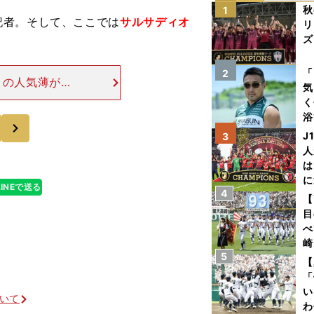
秋
1
者。そして、ここでは
サルサディオ
リ
ズ
を
「
2
りの人気薄が予
気
ない右回りに比
く
で、しかもその
浴
次
太
J
3
ァ
人
は
に
LINEで送る
4
と
【
目
べ
崎
5
「
【
て
「
い
ついて
わ