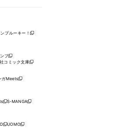
ャンプルーキー！
新
し
い
ウ
ャンプ
新
ィ
社コミック文庫
し
新
ン
い
し
ド
ウ
い
ウ
ガMeets
新
ィ
ウ
で
し
ン
ィ
開
い
ド
ン
く
ウ
ウ
ド
s
S-MANGA
新
新
ィ
で
ウ
し
し
ン
開
で
い
い
ド
く
開
ウ
ウ
ウ
NO
UOMO
く
新
新
ィ
ィ
で