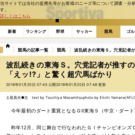
当サイトでは当社の提携先等がお客様のニーズ等について調査・分析し
web Sportiva (webスポルティーバ)
す。
詳しくはこちら
新着
ランキング
野球
サッカー
競馬
ゴル
we
競馬の記事一覧
競馬
波乱続きの東海Ｓ。穴党記者が
b
ス
波乱続きの東海Ｓ。穴党記者が推す
ポ
ル
「えッ!?」と驚く超穴馬ばかり
テ
2018年01月20日 07:45 公開
2018年01月20日 07:48 更新
ィ
ー
バ
土屋真光●文 text by Tsuchiya Masamitsu
photo by Eiichi Yamane/AFL
今年最初のダート重賞となるＧII東海Ｓ（中京・ダート1
昨年12月、同じ舞台で行なわれたＧＩチャンピオンズＣ（