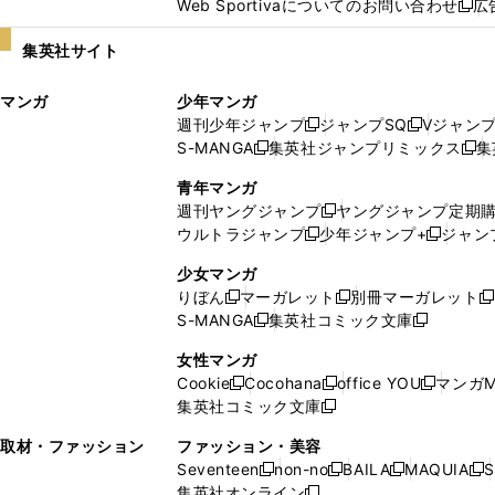
Web Sportivaについてのお問い合わせ
広
し
新
い
し
集英社サイト
ウ
い
ィ
ウ
マンガ
少年マンガ
ン
ィ
週刊少年ジャンプ
ジャンプSQ
Vジャン
ド
ン
新
新
S-MANGA
集英社ジャンプリミックス
集
ウ
ド
新
し
し
新
で
ウ
し
い
い
し
青年マンガ
開
で
い
ウ
ウ
い
週刊ヤングジャンプ
ヤングジャンプ定期
新
く
開
ウ
ィ
ィ
ウ
ウルトラジャンプ
少年ジャンプ+
ジャン
新
し
新
く
ィ
ン
ン
ィ
し
い
し
ン
ド
ド
ン
少女マンガ
い
ウ
い
ド
ウ
ウ
ド
りぼん
マーガレット
別冊マーガレット
新
新
新
ウ
ィ
ウ
ウ
で
で
ウ
S-MANGA
集英社コミック文庫
し
新
し
新
ィ
ン
ィ
で
開
開
で
い
し
い
し
ン
ド
ン
女性マンガ
開
く
く
開
ウ
い
ウ
い
ド
ウ
ド
Cookie
Cocohana
office YOU
マンガM
く
く
新
新
新
ィ
ウ
ィ
ウ
ウ
で
ウ
集英社コミック文庫
し
新
し
し
ン
ィ
ン
ィ
で
開
で
い
し
い
い
ド
ン
ド
ン
取材・ファッション
ファッション・美容
開
く
開
ウ
い
ウ
ウ
ウ
ド
ウ
ド
Seventeen
non-no
BAILA
MAQUIA
S
く
く
新
新
新
新
ィ
ウ
ィ
ィ
で
ウ
で
ウ
集英社オンライン