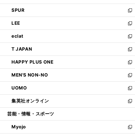
ウ
ン
ウ
し
SPUR
で
ド
ィ
い
新
開
ウ
ン
ウ
し
LEE
く
で
ド
ィ
い
新
開
ウ
ン
ウ
し
eclat
く
で
ド
ィ
い
新
開
ウ
ン
ウ
し
T JAPAN
く
で
ド
ィ
い
新
開
ウ
ン
ウ
し
HAPPY PLUS ONE
く
で
ド
ィ
い
新
開
ウ
ン
ウ
し
MEN'S NON-NO
く
で
ド
ィ
い
新
開
ウ
ン
ウ
し
UOMO
く
で
ド
ィ
い
新
開
ウ
ン
ウ
し
集英社オンライン
く
で
ド
ィ
い
新
開
ウ
ン
ウ
し
芸能・情報・スポーツ
く
で
ド
ィ
い
開
ウ
ン
ウ
Myojo
く
で
ド
ィ
新
開
ウ
ン
し