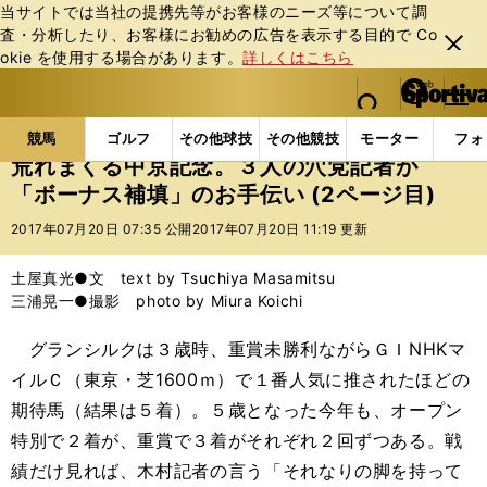
当サイトでは当社の提携先等がお客様のニーズ等について調
査・分析したり、お客様にお勧めの広告を表⽰する⽬的で Co
閉じ
okie を使⽤する場合があります。
詳しくはこちら
る
マイペ
web Sportiva (webスポルティーバ)
検索
メニュ
we
ー
競馬の記事一覧
競馬
荒れまくる中京記念。３人の
b
ジ
競馬
ゴルフ
その他球技
その他競技
モーター
フォ
ス
荒れまくる中京記念。３人の穴党記者が
ポ
「ボーナス補填」のお手伝い (2ページ目)
ル
テ
2017年07月20日 07:35 公開
2017年07月20日 11:19 更新
ィ
ー
土屋真光●文 text by Tsuchiya Masamitsu
バ
三浦晃一●撮影 photo by Miura Koichi
グランシルクは３歳時、重賞未勝利ながらＧＩNHKマ
イルＣ（東京・芝1600ｍ）で１番人気に推されたほどの
期待馬（結果は５着）。５歳となった今年も、オープン
特別で２着が、重賞で３着がそれぞれ２回ずつある。戦
績だけ見れば、木村記者の言う「それなりの脚を持って