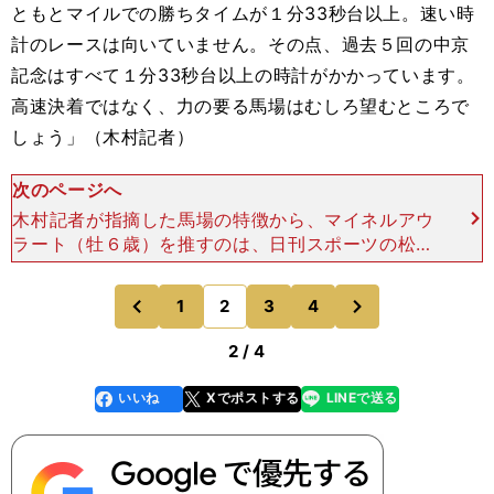
ともとマイルでの勝ちタイムが１分33秒台以上。速い時
計のレースは向いていません。その点、過去５回の中京
記念はすべて１分33秒台以上の時計がかかっています。
高速決着ではなく、力の要る馬場はむしろ望むところで
しょう」（木村記者）
次のページへ
木村記者が指摘した馬場の特徴から、マイネルアウ
ラート（牡６歳）を推すのは、日刊スポーツの松田
直樹記者だ。「（マイネルアウラートは）梅雨時期
のタフな馬場をこなせる馬力があり、さらにペース
次
1
2
3
4
のページへ
のページへ
次第では上がり3
前
2 / 4
いいね
Xでポストする
LINEで送る
line
faceboo
x
k