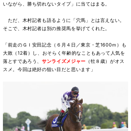
いながら、勝ち切れないタイプ」に当てはまる。
ただ、木村記者も語るように「穴馬」とは言えない。
そこで、木村記者は別の推奨馬を挙げてくれた。
「前走のＧＩ安田記念（６月４日／東京・芝1600ｍ）も
大敗（12着）し、おそらく年齢的なこともあって人気を
落とすであろう、
サンライズメジャー
（牡８歳）がオス
スメ。今回は絶好の狙い目だと思います」