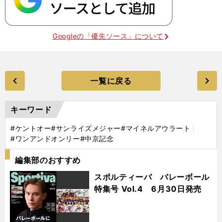
Googleの「優先ソース」について
一覧に戻る
キーワード
#ケントオー
#サンライズメジャー
#マイネルアウラート
#ワンアンドオンリー
#中京記念
編集部のおすすめ
スポルティーバ バレーボール
特集号 Vol.4 6月30日発売