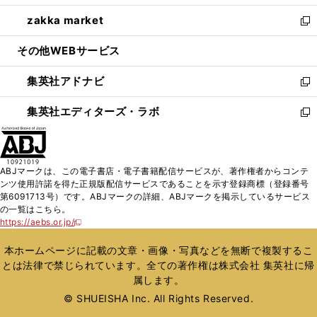
開
ウ
ン
ウ
し
zakka market
く
で
ド
ィ
い
新
開
ウ
ン
ウ
し
その他WEBサービス
く
で
ド
ィ
い
開
ウ
ン
ウ
集英社アドナビ
く
で
ド
ィ
新
開
ウ
ン
し
集英社エディターズ・ラボ
く
で
ド
い
新
開
ウ
ウ
し
く
で
ィ
い
開
ン
ウ
ABJマークは、この電子書店・電子書籍配信サービスが、著作権者からコンテ
く
ド
ィ
ンツ使用許諾を得た正規版配信サービスであることを示す登録商標（登録番号
ウ
ン
第6091713号）です。ABJマークの詳細、ABJマークを掲示しているサービス
で
ド
の一覧はこちら。
開
ウ
https://aebs.or.jp/
新
く
で
し
い
開
本ホームページに記載の文章・画像・写真などを無断で複製するこ
ウ
く
とは法律で禁じられています。全ての著作権は株式会社 集英社に帰
ィ
属します。
ン
ド
© SHUEISHA Inc. All Rights Reserved.
ウ
で