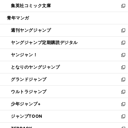
ン
ウ
し
集英社コミック文庫
く
で
ド
ィ
い
新
開
ウ
ン
ウ
し
青年マンガ
く
で
ド
ィ
い
開
ウ
ン
ウ
週刊ヤングジャンプ
く
で
ド
ィ
新
開
ウ
ン
し
ヤングジャンプ定期購読デジタル
く
で
ド
い
新
開
ウ
ウ
し
ヤンジャン！
く
で
ィ
い
新
開
ン
ウ
し
となりのヤングジャンプ
く
ド
ィ
い
新
ウ
ン
ウ
し
グランドジャンプ
で
ド
ィ
い
新
開
ウ
ン
ウ
し
ウルトラジャンプ
く
で
ド
ィ
い
新
開
ウ
ン
ウ
し
少年ジャンプ+
く
で
ド
ィ
い
新
開
ウ
ン
ウ
し
ジャンプTOON
く
で
ド
ィ
い
新
開
ウ
ン
ウ
し