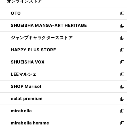
オンラインストア
く
ド
ィ
ウ
ン
OTO
で
ド
新
開
ウ
し
SHUEISHA MANGA-ART HERITAGE
く
で
い
新
開
ウ
し
ジャンプキャラクターズストア
く
ィ
い
新
ン
ウ
し
HAPPY PLUS STORE
ド
ィ
い
新
ウ
ン
ウ
し
SHUEISHA VOX
で
ド
ィ
い
新
開
ウ
ン
ウ
し
LEEマルシェ
く
で
ド
ィ
い
新
開
ウ
ン
ウ
し
SHOP Marisol
く
で
ド
ィ
い
新
開
ウ
ン
ウ
し
eclat premium
く
で
ド
ィ
い
新
開
ウ
ン
ウ
し
mirabella
く
で
ド
ィ
い
新
開
ウ
ン
ウ
し
mirabella homme
く
で
ド
ィ
い
新