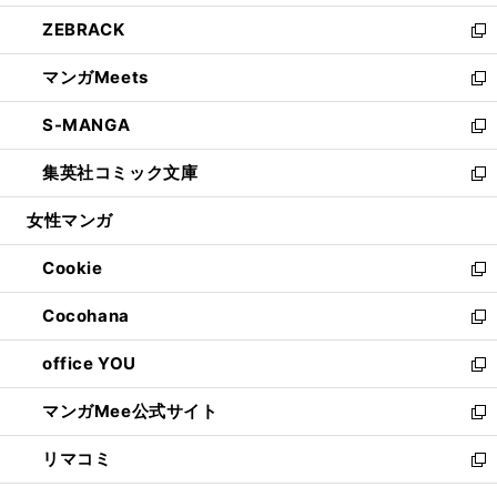
開
ウ
ン
ウ
し
ZEBRACK
く
で
ド
ィ
い
新
開
ウ
ン
ウ
し
マンガMeets
く
で
ド
ィ
い
新
開
ウ
ン
ウ
し
S-MANGA
く
で
ド
ィ
い
新
開
ウ
ン
ウ
し
集英社コミック文庫
く
で
ド
ィ
い
新
開
ウ
ン
ウ
し
女性マンガ
く
で
ド
ィ
い
開
ウ
ン
ウ
Cookie
く
で
ド
ィ
新
開
ウ
ン
し
Cocohana
く
で
ド
い
新
開
ウ
ウ
し
office YOU
く
で
ィ
い
新
開
ン
ウ
し
マンガMee公式サイト
く
ド
ィ
い
新
ウ
ン
ウ
し
リマコミ
で
ド
ィ
い
新
開
ウ
ン
ウ
し