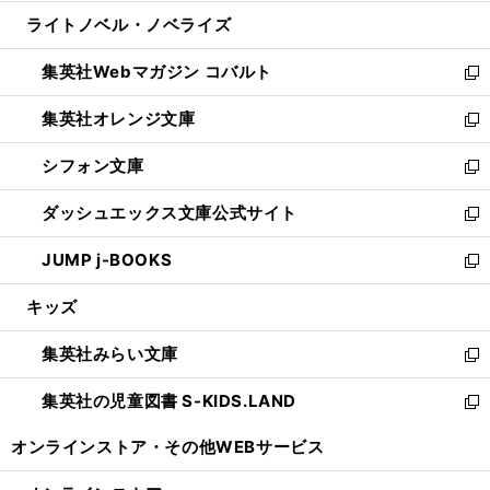
開
ウ
ン
ウ
し
ライトノベル・ノベライズ
く
で
ド
ィ
い
開
ウ
ン
ウ
集英社Webマガジン コバルト
く
で
ド
ィ
新
開
ウ
ン
し
集英社オレンジ文庫
く
で
ド
い
新
開
ウ
ウ
し
シフォン文庫
く
で
ィ
い
新
開
ン
ウ
し
ダッシュエックス文庫公式サイト
く
ド
ィ
い
新
ウ
ン
ウ
し
JUMP j-BOOKS
で
ド
ィ
い
新
開
ウ
ン
ウ
し
キッズ
く
で
ド
ィ
い
開
ウ
ン
ウ
集英社みらい文庫
く
で
ド
ィ
新
開
ウ
ン
し
集英社の児童図書 S-KIDS.LAND
く
で
ド
い
新
開
ウ
ウ
し
オンラインストア・
その他WEBサービス
く
で
ィ
い
開
ン
ウ