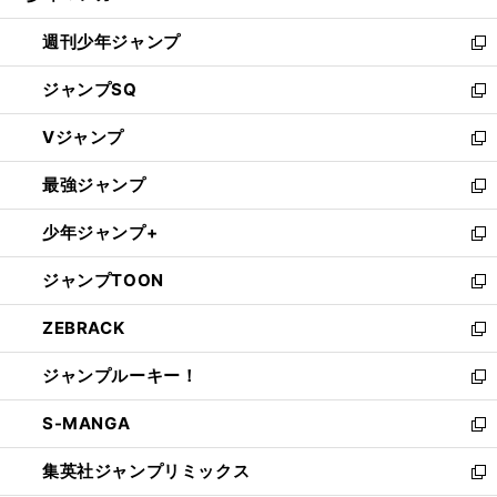
る
開
週刊少年ジャンプ
く
新
し
ジャンプSQ
い
新
ウ
し
Vジャンプ
ィ
い
新
ン
ウ
し
最強ジャンプ
ド
ィ
い
新
ウ
ン
ウ
し
少年ジャンプ+
で
ド
ィ
い
新
開
ウ
ン
ウ
し
ジャンプTOON
く
で
ド
ィ
い
新
開
ウ
ン
ウ
し
ZEBRACK
く
で
ド
ィ
い
新
開
ウ
ン
ウ
し
ジャンプルーキー！
く
で
ド
ィ
い
新
開
ウ
ン
ウ
し
S-MANGA
く
で
ド
ィ
い
新
開
ウ
ン
ウ
し
集英社ジャンプリミックス
く
で
ド
ィ
い
新
開
ウ