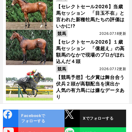
【セレクトセール2026】当歳
馬セッション 「目玉不在」と
言われた新種牡馬たちの評価は
いかに!?
競馬
2026.07.18更新
【セレクトセール2026】１歳
馬セッション 「億超え」の高
額馬のなかで現場のプロがほれ
込んだ４頭
競馬
2026.07.12更新
【競馬予想】七夕賞は舞台合う
伏兵２頭が高額配当を演出か
人気の有力馬には嫌なデータあ
り
cebo
X
Facebookで
Xでフォローする
ok
フォローする
uTube
LINE