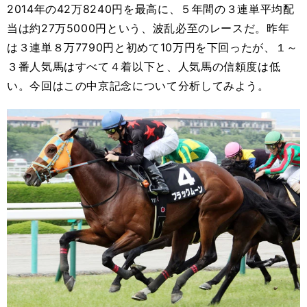
2014年の42万8240円を最高に、５年間の３連単平均配
当は約27万5000円という、波乱必至のレースだ。昨年
は３連単８万7790円と初めて10万円を下回ったが、１～
３番人気馬はすべて４着以下と、人気馬の信頼度は低
い。今回はこの中京記念について分析してみよう。