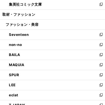
し
集英社コミック文庫
く
で
ド
ィ
い
新
開
ウ
ン
ウ
し
取材・ファッション
く
で
ド
ィ
い
開
ウ
ン
ウ
ファッション・美容
く
で
ド
ィ
開
ウ
ン
Seventeen
く
で
ド
新
開
ウ
し
non-no
く
で
い
新
開
ウ
し
BAILA
く
ィ
い
新
ン
ウ
し
MAQUIA
ド
ィ
い
新
ウ
ン
ウ
し
SPUR
で
ド
ィ
い
新
開
ウ
ン
ウ
し
LEE
く
で
ド
ィ
い
新
開
ウ
ン
ウ
し
eclat
く
で
ド
ィ
い
新
開
ウ
ン
ウ
し
く