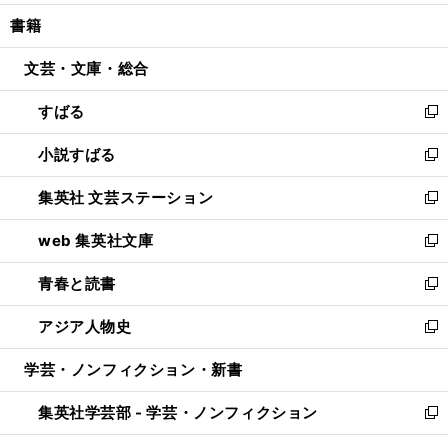
開
ウ
ン
ウ
し
書籍
く
で
ド
ィ
い
開
ウ
ン
ウ
文芸・文庫・総合
く
で
ド
ィ
開
ウ
ン
すばる
く
で
ド
新
開
ウ
し
小説すばる
く
で
い
新
開
ウ
し
集英社 文芸ステーション
く
ィ
い
新
ン
ウ
し
web 集英社文庫
ド
ィ
い
新
ウ
ン
ウ
し
青春と読書
で
ド
ィ
い
新
開
ウ
ン
ウ
し
アジア人物史
く
で
ド
ィ
い
新
開
ウ
ン
ウ
し
学芸・ノンフィクション・新書
く
で
ド
ィ
い
開
ウ
ン
ウ
集英社学芸部 - 学芸・ノンフィクション
く
で
ド
ィ
新
開
ウ
ン
し