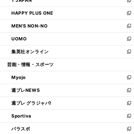
T JAPAN
で
ド
ィ
い
新
開
ウ
ン
ウ
し
HAPPY PLUS ONE
く
で
ド
ィ
い
新
開
ウ
ン
ウ
し
MEN'S NON-NO
く
で
ド
ィ
い
新
開
ウ
ン
ウ
し
UOMO
く
で
ド
ィ
い
新
開
ウ
ン
ウ
し
集英社オンライン
く
で
ド
ィ
い
新
開
ウ
ン
ウ
し
芸能・情報・スポーツ
く
で
ド
ィ
い
開
ウ
ン
ウ
Myojo
く
で
ド
ィ
新
開
ウ
ン
し
週プレNEWS
く
で
ド
い
新
開
ウ
ウ
し
週プレ グラジャパ!
く
で
ィ
い
新
開
ン
ウ
し
Sportiva
く
ド
ィ
い
新
ウ
ン
ウ
し
パラスポ
で
ド
ィ
い
新