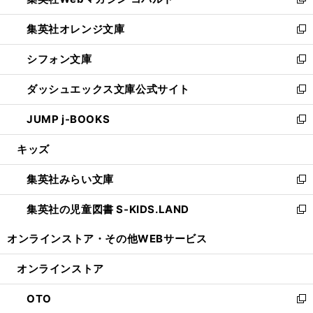
ィ
新
開
ウ
ン
し
集英社オレンジ文庫
く
で
ド
い
新
開
ウ
ウ
し
シフォン文庫
く
で
ィ
い
新
開
ン
ウ
し
ダッシュエックス文庫公式サイト
く
ド
ィ
い
新
ウ
ン
ウ
し
JUMP j-BOOKS
で
ド
ィ
い
新
開
ウ
ン
ウ
し
キッズ
く
で
ド
ィ
い
開
ウ
ン
ウ
集英社みらい文庫
く
で
ド
ィ
新
開
ウ
ン
し
集英社の児童図書 S-KIDS.LAND
く
で
ド
い
新
開
ウ
ウ
し
オンラインストア・
その他WEBサービス
く
で
ィ
い
開
ン
ウ
オンラインストア
く
ド
ィ
ウ
ン
OTO
で
ド
新