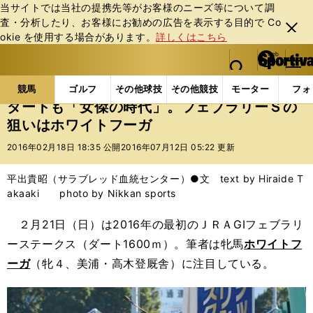
当サイトでは当社の提携先等がお客様のニーズ等について調
査・分析したり、お客様にお勧めの広告を表⽰する⽬的で Co
閉じ
okie を使⽤する場合があります。
詳しくはこちら
る
マイペ
web Sportiva (webスポルティーバ)
検索
メニュ
we
ー
競馬の記事一覧
競馬
ダートも「女傑の時代」。フ
b
ジ
競馬
ゴルフ
その他球技
その他競技
モーター
フォ
ス
ダートも「女傑の時代」。フェブラリーＳの
ポ
狙いはホワイトフーガ
ル
テ
2016年02月18日 18:35 公開
2016年07月12日 05:22 更新
ィ
ー
平出貴昭（サラブレッド血統センター）●文 text by Hiraide T
バ
akaaki photo by Nikkan sports
２月21日（日）は2016年の最初のＪＲＡGIフェブラリ
ーステークス（ダート1600ｍ）。筆者は牝馬
ホワイトフ
ーガ
（牝４、美浦・高木登厩舎）に注目している。