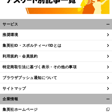
サービス
開
く/
推奨環境
閉
じ
集英社ID・スポルティーバIDとは
る
利用規約・会員規約
特定商取引法に基づく表示・その他の事項
ブラウザプッシュ通知について
サイトマップ
企業情報
開
、
。
父
」
前
く/
を期待
へ
集英社ホームページ
新
閉