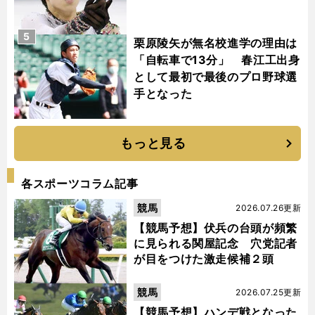
5
栗原陵矢が無名校進学の理由は
「自転車で13分」 春江工出身
として最初で最後のプロ野球選
手となった
もっと見る
各スポーツコラム記事
競馬
2026.07.26更新
【競馬予想】伏兵の台頭が頻繁
に見られる関屋記念 穴党記者
が目をつけた激走候補２頭
競馬
2026.07.25更新
【競馬予想】ハンデ戦となった