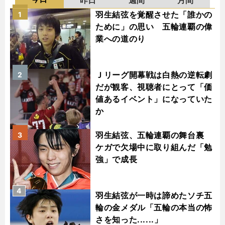
羽生結弦を覚醒させた「誰かの
1
ために」の思い 五輪連覇の偉
業への道のり
Ｊリーグ開幕戦は白熱の逆転劇
2
だが観客、視聴者にとって「価
値あるイベント」になっていた
か
羽生結弦、五輪連覇の舞台裏
3
ケガで欠場中に取り組んだ「勉
強」で成長
4
羽生結弦が一時は諦めたソチ五
輪の金メダル「五輪の本当の怖
さを知った......」