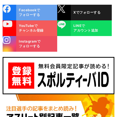
cebo
X
Facebookで
Xでフォローする
ok
フォローする
uTube
LINE
YouTubeで
LINEで
チャンネル登録
アカウント追加
stagra
Instagramで
m
フォローする