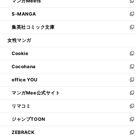
マンガMeets
く
で
ド
ィ
い
新
開
ウ
ン
ウ
し
S-MANGA
く
で
ド
ィ
い
新
開
ウ
ン
ウ
し
集英社コミック文庫
く
で
ド
ィ
い
新
開
ウ
ン
ウ
し
女性マンガ
く
で
ド
ィ
い
開
ウ
ン
ウ
Cookie
く
で
ド
ィ
新
開
ウ
ン
し
Cocohana
く
で
ド
い
新
開
ウ
ウ
し
office YOU
く
で
ィ
い
新
開
ン
ウ
し
マンガMee公式サイト
く
ド
ィ
い
新
ウ
ン
ウ
し
リマコミ
で
ド
ィ
い
新
開
ウ
ン
ウ
し
ジャンプTOON
く
で
ド
ィ
い
新
開
ウ
ン
ウ
し
ZEBRACK
く
で
ド
ィ
い
新