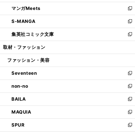
開
ウ
ン
ウ
し
マンガMeets
く
で
ド
ィ
い
新
開
ウ
ン
ウ
し
S-MANGA
く
で
ド
ィ
い
新
開
ウ
ン
ウ
し
集英社コミック文庫
く
で
ド
ィ
い
新
開
ウ
ン
ウ
し
取材・ファッション
く
で
ド
ィ
い
開
ウ
ン
ウ
ファッション・美容
く
で
ド
ィ
開
ウ
ン
Seventeen
く
で
ド
新
開
ウ
し
non-no
く
で
い
新
開
ウ
し
BAILA
く
ィ
い
新
ン
ウ
し
MAQUIA
ド
ィ
い
新
ウ
ン
ウ
し
SPUR
で
ド
ィ
い
新
開
ウ
ン
ウ
し