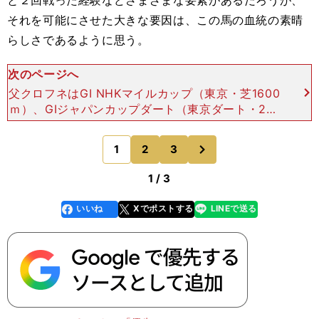
それを可能にさせた大きな要因は、この馬の血統の素晴
らしさであるように思う。
次のページへ
父クロフネはGI NHKマイルカップ（東京・芝1600
ｍ）、GIジャパンカップダート（東京ダート・210
0ｍ）の勝ち馬で、ダートではジャパンカップダー
トとGIII武蔵野ステークス（東京ダート1600ｍ
次
1
2
3
のページへ
1 / 3
いいね
Xでポストする
LINEで送る
line
faceboo
x
k