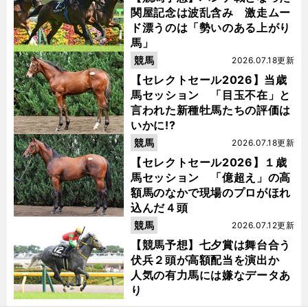
関屋記念は波乱含み 激走ムー
ド漂うのは「勢いのある上がり
馬」
競馬
2026.07.18更新
【セレクトセール2026】当歳
馬セッション 「目玉不在」と
言われた新種牡馬たちの評価は
いかに!?
競馬
2026.07.18更新
【セレクトセール2026】１歳
馬セッション 「億超え」の高
額馬のなかで現場のプロがほれ
込んだ４頭
競馬
2026.07.12更新
【競馬予想】七夕賞は舞台合う
伏兵２頭が高額配当を演出か
人気の有力馬には嫌なデータあ
り