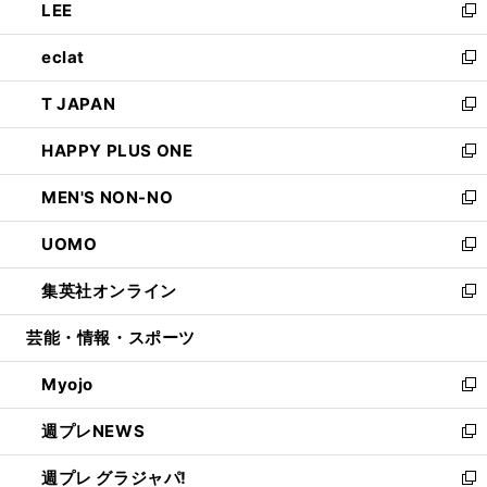
LEE
く
で
ド
ィ
い
新
開
ウ
ン
ウ
し
eclat
く
で
ド
ィ
い
新
開
ウ
ン
ウ
し
T JAPAN
く
で
ド
ィ
い
新
開
ウ
ン
ウ
し
HAPPY PLUS ONE
く
で
ド
ィ
い
新
開
ウ
ン
ウ
し
MEN'S NON-NO
く
で
ド
ィ
い
新
開
ウ
ン
ウ
し
UOMO
く
で
ド
ィ
い
新
開
ウ
ン
ウ
し
集英社オンライン
く
で
ド
ィ
い
新
開
ウ
ン
ウ
し
芸能・情報・スポーツ
く
で
ド
ィ
い
開
ウ
ン
ウ
Myojo
く
で
ド
ィ
新
開
ウ
ン
し
週プレNEWS
く
で
ド
い
新
開
ウ
ウ
し
週プレ グラジャパ!
く
で
ィ
い
新