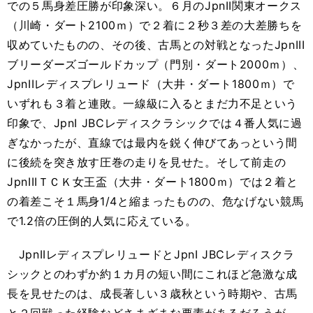
での５馬身差圧勝が印象深い。６月のJpnII関東オークス
（川崎・ダート2100ｍ）で２着に２秒３差の大差勝ちを
収めていたものの、その後、古馬との対戦となったJpnIII
ブリーダーズゴールドカップ（門別・ダート2000ｍ）、
JpnIIレディスプレリュード（大井・ダート1800ｍ）で
いずれも３着と連敗。一線級に入るとまだ力不足という
印象で、JpnI JBCレディスクラシックでは４番人気に過
ぎなかったが、直線では最内を鋭く伸びてあっという間
に後続を突き放す圧巻の走りを見せた。そして前走の
JpnIIIＴＣＫ女王盃（大井・ダート1800ｍ）では２着と
の着差こそ１馬身1/4と縮まったものの、危なげない競馬
で1.2倍の圧倒的人気に応えている。
JpnIIレディスプレリュードとJpnI JBCレディスクラ
シックとのわずか約１カ月の短い間にこれほど急激な成
長を見せたのは、成長著しい３歳秋という時期や、古馬
と２回戦った経験などさまざまな要素があるだろうが、