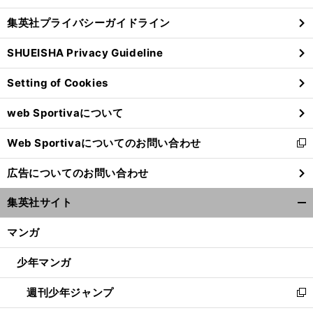
し
じ
集英社プライバシーガイドライン
い
る
ウ
SHUEISHA Privacy Guideline
ィ
ン
Setting of Cookies
ド
ウ
web Sportivaについて
で
開
Web Sportivaについてのお問い合わせ
く
新
し
広告についてのお問い合わせ
い
ウ
集英社サイト
ィ
開
ン
く/
マンガ
ド
閉
ウ
じ
少年マンガ
で
る
開
週刊少年ジャンプ
く
新
し