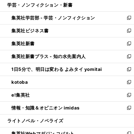
学芸・ノンフィクション・新書
く
で
ド
ィ
い
開
ウ
ン
ウ
集英社学芸部 - 学芸・ノンフィクション
く
で
ド
ィ
新
開
ウ
ン
し
集英社ビジネス書
く
で
ド
い
新
開
ウ
ウ
し
集英社新書
く
で
ィ
い
新
開
ン
ウ
し
集英社新書プラス - 知の水先案内人
く
ド
ィ
い
新
ウ
ン
ウ
し
1日5分で、明日は変わる よみタイ yomitai
で
ド
ィ
い
新
開
ウ
ン
ウ
し
kotoba
く
で
ド
ィ
い
新
開
ウ
ン
ウ
し
e!集英社
く
で
ド
ィ
い
新
開
ウ
ン
ウ
し
情報・知識＆オピニオン imidas
く
で
ド
ィ
い
新
開
ウ
ン
ウ
し
ライトノベル・ノベライズ
く
で
ド
ィ
い
開
ウ
ン
ウ
集英社Webマガジン コバルト
く
で
ド