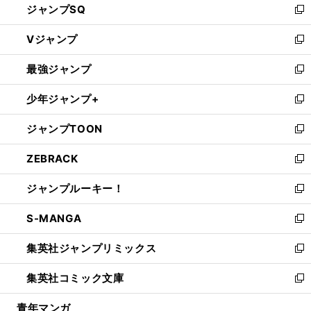
ジャンプSQ
い
新
ウ
し
Vジャンプ
ィ
い
新
ン
ウ
し
最強ジャンプ
ド
ィ
い
新
ウ
ン
ウ
し
少年ジャンプ+
で
ド
ィ
い
新
開
ウ
ン
ウ
し
ジャンプTOON
く
で
ド
ィ
い
新
開
ウ
ン
ウ
し
ZEBRACK
く
で
ド
ィ
い
新
開
ウ
ン
ウ
し
ジャンプルーキー！
く
で
ド
ィ
い
新
開
ウ
ン
ウ
し
S-MANGA
く
で
ド
ィ
い
新
開
ウ
ン
ウ
し
集英社ジャンプリミックス
く
で
ド
ィ
い
新
開
ウ
ン
ウ
し
集英社コミック文庫
く
で
ド
ィ
い
新
開
ウ
ン
ウ
し
青年マンガ
く
で
ド
ィ
い