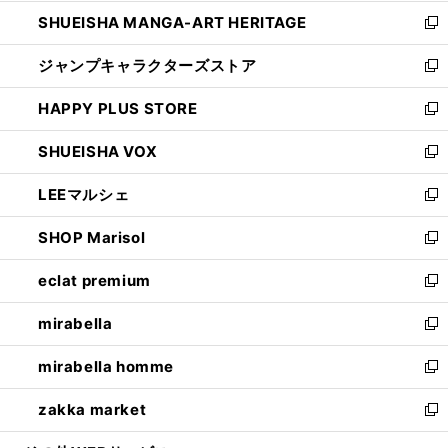
開
ウ
し
SHUEISHA MANGA-ART HERITAGE
く
で
い
新
開
ウ
し
ジャンプキャラクターズストア
く
ィ
い
新
ン
ウ
し
HAPPY PLUS STORE
ド
ィ
い
新
ウ
ン
ウ
し
SHUEISHA VOX
で
ド
ィ
い
新
開
ウ
ン
ウ
し
LEEマルシェ
く
で
ド
ィ
い
新
開
ウ
ン
ウ
し
SHOP Marisol
く
で
ド
ィ
い
新
開
ウ
ン
ウ
し
eclat premium
く
で
ド
ィ
い
新
開
ウ
ン
ウ
し
mirabella
く
で
ド
ィ
い
新
開
ウ
ン
ウ
し
mirabella homme
く
で
ド
ィ
い
新
開
ウ
ン
ウ
し
zakka market
く
で
ド
ィ
い
新
開
ウ
ン
ウ
し