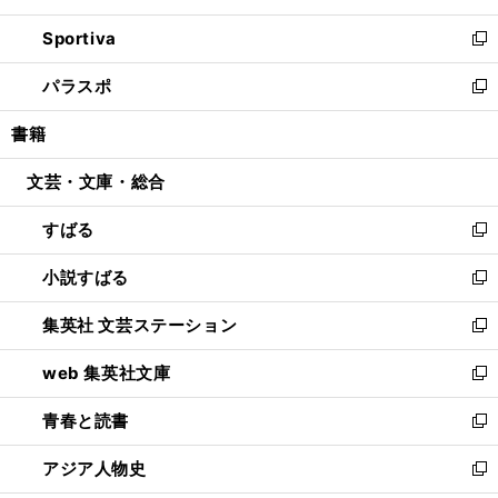
開
ン
ウ
し
Sportiva
く
ド
ィ
い
新
ウ
ン
ウ
し
パラスポ
で
ド
ィ
い
新
開
ウ
ン
ウ
し
書籍
く
で
ド
ィ
い
開
ウ
ン
ウ
文芸・文庫・総合
く
で
ド
ィ
開
ウ
ン
すばる
く
で
ド
新
開
ウ
し
小説すばる
く
で
い
新
開
ウ
し
集英社 文芸ステーション
く
ィ
い
新
ン
ウ
し
web 集英社文庫
ド
ィ
い
新
ウ
ン
ウ
し
青春と読書
で
ド
ィ
い
新
開
ウ
ン
ウ
し
アジア人物史
く
で
ド
ィ
い
新
開
ウ
ン
ウ
し