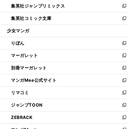
ン
ウ
し
集英社ジャンプリミックス
く
で
ド
ィ
い
新
開
ウ
ン
ウ
し
集英社コミック文庫
く
で
ド
ィ
い
新
開
ウ
ン
ウ
し
少女マンガ
く
で
ド
ィ
い
開
ウ
ン
ウ
りぼん
く
で
ド
ィ
新
開
ウ
ン
し
マーガレット
く
で
ド
い
新
開
ウ
ウ
し
別冊マーガレット
く
で
ィ
い
新
開
ン
ウ
し
マンガMee公式サイト
く
ド
ィ
い
新
ウ
ン
ウ
し
リマコミ
で
ド
ィ
い
新
開
ウ
ン
ウ
し
ジャンプTOON
く
で
ド
ィ
い
新
開
ウ
ン
ウ
し
ZEBRACK
く
で
ド
ィ
い
新
開
ウ
ン
ウ
し