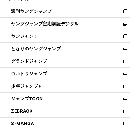
開
ウ
ン
ウ
週刊ヤングジャンプ
く
で
ド
ィ
新
開
ウ
ン
し
ヤングジャンプ定期購読デジタル
く
で
ド
い
新
開
ウ
ウ
し
ヤンジャン！
く
で
ィ
い
新
開
ン
ウ
し
となりのヤングジャンプ
く
ド
ィ
い
新
ウ
ン
ウ
し
グランドジャンプ
で
ド
ィ
い
新
開
ウ
ン
ウ
し
ウルトラジャンプ
く
で
ド
ィ
い
新
開
ウ
ン
ウ
し
少年ジャンプ+
く
で
ド
ィ
い
新
開
ウ
ン
ウ
し
ジャンプTOON
く
で
ド
ィ
い
新
開
ウ
ン
ウ
し
ZEBRACK
く
で
ド
ィ
い
新
開
ウ
ン
ウ
し
S-MANGA
く
で
ド
ィ
い
新
開
ウ