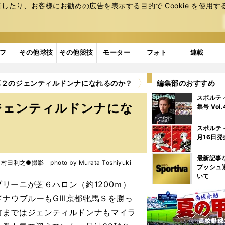
たり、お客様にお勧めの広告を表⽰する⽬的で Cookie を使⽤す
フ
その他球技
その他競技
モーター
フォト
連載
第２のジェンティルドンナになれるのか？
2ページ目
編集部のおすすめ
スポルテ
ジェンティルドンナにな
集号 Vol
スポルテ
月16日発
最新記事
之●撮影 photo by Murata Toshiyuki
プッシュ
いて
ーニが芝６ハロン（約1200ｍ）
ナウブルーもGIII京都牝馬Ｓを勝っ
前まではジェンティルドンナもマイラ