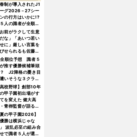
春制が導入されたJ1
ーグ2026－27シー
ンの行方はいかに!?
５人の識者が全順位
大胆予想
お前がラクして生意
だな」「あいつ若い
せに」厳しい言葉を
びせられるも佐藤慎
郎が貫いた誇りとフ
1全順位予想 識者５
ンへの思い
が推す優勝候補筆頭
？ J2降格の憂き目
遭いそうな３クラブ
は？
高校野球】創部10年
の甲子園初出場がす
てを変えた 健大高
・青栁監督が語る
機動破壊」はこうし
夏の甲子園2026】
生まれた
優勝は横浜じゃな
」 波乱必至の組み合
せで識者５人が選ん