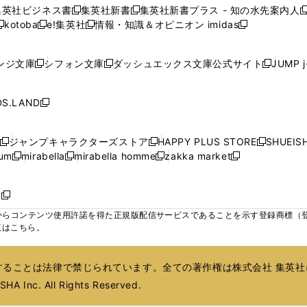
い
い
い
い
ン
ン
ン
集英社ビジネス書
集英社新書
集英社新書プラス - 知の水先案内人
開
開
開
開
開
新
新
新
ウ
ウ
ウ
ウ
ド
ド
ド
kotoba
e!集英社
情報・知識＆オピニオン imidas
く
く
く
く
く
新
し
新
し
新
ィ
ィ
ィ
ィ
ウ
ウ
ウ
し
し
い
し
い
し
ン
ン
ン
ン
で
で
で
い
い
ウ
い
ウ
い
ド
ド
ド
ド
ンジ文庫
シフォン文庫
ダッシュエックス文庫公式サイト
JUMP 
開
開
開
新
新
新
ウ
ウ
ィ
ウ
ィ
ウ
ウ
ウ
ウ
ウ
く
く
く
し
し
し
ィ
ィ
ン
ィ
ン
ィ
で
で
で
で
い
い
い
ン
ン
ド
ン
ド
ン
S.LAND
開
開
開
開
新
ウ
ウ
ウ
ド
ド
ウ
ド
ウ
ド
く
く
く
く
し
ィ
ィ
ィ
ウ
ウ
で
ウ
で
ウ
い
ン
ン
ン
ジャンプキャラクターズストア
HAPPY PLUS STORE
SHUEIS
で
で
開
で
開
で
新
新
新
ウ
ド
ド
ド
ium
mirabella
mirabella homme
zakka market
開
開
く
開
く
開
し
新
新
新
し
新
し
ィ
ウ
ウ
ウ
く
く
く
く
い
し
し
い
し
し
い
ン
で
で
で
ウ
い
い
ウ
い
い
ウ
ド
ボ
開
開
開
新
ィ
ウ
ウ
ィ
ウ
ウ
ィ
ウ
く
く
く
し
らコンテンツ使用許諾を得た正規版配信サービスであることを示す登録商標（登録番
ン
ィ
ィ
ン
ィ
ィ
ン
で
い
覧はこちら。
ド
ン
ン
ド
ン
ン
ド
開
ウ
ウ
ド
ド
ウ
ド
ド
ウ
く
ィ
で
ウ
ウ
で
ウ
ウ
で
ることは法律で禁じられています。全ての著作権は株式会社 集英社
ン
開
で
で
開
で
で
開
ド
HA Inc. All Rights Reserved.
く
開
開
く
開
開
く
ウ
く
く
く
く