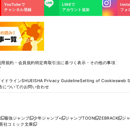
Instagra
LINE
YouTubeで
LINEで
Inst
m
チャンネル登録
アカウント追加
フォ
利用規約・会員規約
特定商取引法に基づく表示・その他の事項
プ
ガイドライン
SHUEISHA Privacy Guideline
Setting of Cookies
web 
告についてのお問い合わせ
プ
最強ジャンプ
少年ジャンプ+
ジャンプTOON
ZEBRACK
ジ
新
新
新
新
新
英社コミック文庫
し
新
し
し
し
し