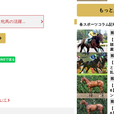
だ
もっと
は牝馬の活躍が
各スポーツコラム記
初めて勝利して
（４歳）が１位
競
次
【
頭
屋
を
競
LINEで送る
【
と
乱
う
競
が
【
6
ン
ついて
わ
競
評
【
6