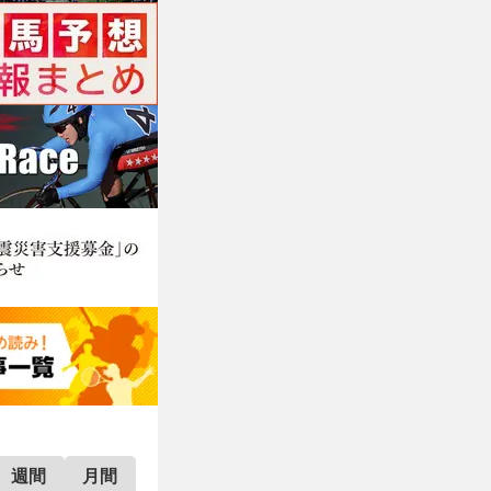
週間
月間