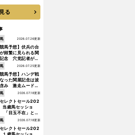
優勝校はここだ！
見る
事
馬
2026.07.26更新
競馬予想】伏兵の台
が頻繁に見られる関
記念 穴党記者が目
つけた激走候補２頭
馬
2026.07.25更新
競馬予想】ハンデ戦
なった関屋記念は波
含み 激走ムード漂
のは「勢いのある上
馬
2026.07.18更新
り馬」
セレクトセール202
】当歳馬セッショ
 「目玉不在」と言
れた新種牡馬たちの
馬
2026.07.18更新
価はいかに!?
セレクトセール202
】１歳馬セッショ