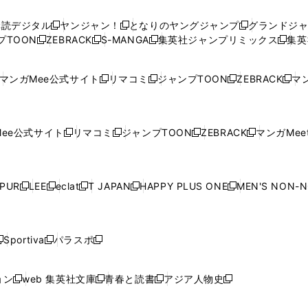
い
い
し
い
い
い
ウ
ウ
い
ウ
ウ
ウ
購読デジタル
ヤンジャン！
となりのヤングジャンプ
グランドジ
新
新
新
ィ
ィ
ウ
ィ
ィ
ィ
プTOON
ZEBRACK
S-MANGA
集英社ジャンプリミックス
集英
新
し
新
し
新
し
新
ン
ン
ィ
ン
ン
ン
し
い
し
い
し
い
し
ド
ド
ン
ド
ド
ド
い
ウ
い
ウ
い
ウ
い
ウ
ウ
ド
ウ
ウ
ウ
マンガMee公式サイト
リマコミ
ジャンプTOON
ZEBRACK
マン
新
新
新
新
ウ
ィ
ウ
ィ
ウ
ィ
ウ
で
で
ウ
で
で
で
し
し
し
し
し
ィ
ン
ィ
ン
ィ
ン
ィ
開
開
で
開
開
開
い
い
い
い
い
ン
ド
ン
ド
ン
ド
ン
く
く
開
く
く
く
ウ
ウ
ウ
ウ
ウ
ド
ウ
ド
ウ
ド
ウ
ド
ee公式サイト
リマコミ
ジャンプTOON
ZEBRACK
マンガMeet
く
新
新
新
新
ィ
ィ
ィ
ィ
ィ
ウ
で
ウ
で
ウ
で
ウ
し
し
し
し
ン
ン
ン
ン
ン
で
開
で
開
で
開
で
い
い
い
い
ド
ド
ド
ド
ド
開
く
開
く
開
く
開
ウ
ウ
ウ
ウ
ウ
ウ
ウ
ウ
ウ
PUR
LEE
eclat
T JAPAN
HAPPY PLUS ONE
MEN'S NON-
く
く
く
く
新
新
新
新
新
ィ
ィ
ィ
ィ
で
で
で
で
で
し
し
し
し
し
ン
ン
ン
ン
開
開
開
開
開
い
い
い
い
い
ド
ド
ド
ド
く
く
く
く
く
ウ
ウ
ウ
ウ
ウ
ウ
ウ
ウ
ウ
Sportiva
パラスポ
新
新
ィ
ィ
ィ
ィ
ィ
で
で
で
で
し
し
し
ン
ン
ン
ン
ン
開
開
開
開
い
い
い
ド
ド
ド
ド
ド
ョン
web 集英社文庫
青春と読書
アジア人物史
く
く
く
く
新
新
新
新
ウ
ウ
ウ
ウ
ウ
ウ
ウ
ウ
し
し
し
し
ィ
ィ
ィ
で
で
で
で
で