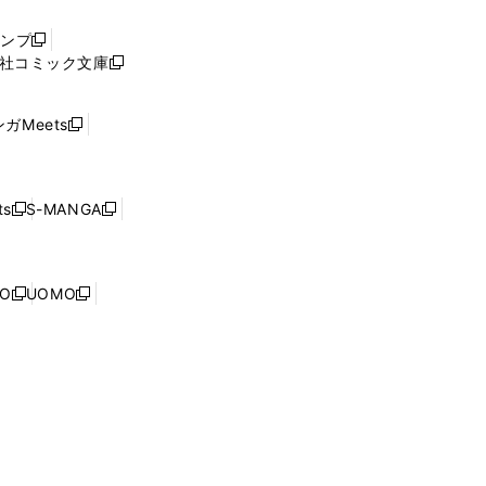
い
ウ
ャンプ
新
ィ
社コミック文庫
し
新
ン
い
し
ド
ウ
い
ウ
ガMeets
新
ィ
ウ
で
し
ン
ィ
開
い
ド
ン
く
ウ
ウ
ド
s
S-MANGA
新
新
ィ
で
ウ
し
し
ン
開
で
い
い
ド
く
開
ウ
ウ
ウ
NO
UOMO
く
新
新
ィ
ィ
で
し
し
ン
ン
開
い
い
ド
ド
く
ウ
ウ
ウ
ウ
ィ
ィ
で
で
ン
ン
開
開
ド
ド
く
く
ウ
ウ
で
で