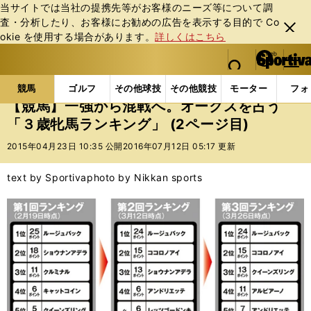
当サイトでは当社の提携先等がお客様のニーズ等について調
査・分析したり、お客様にお勧めの広告を表⽰する⽬的で Co
閉じ
okie を使⽤する場合があります。
詳しくはこちら
る
マイペ
web Sportiva (webスポルティーバ)
検索
メニュ
we
ー
競馬の記事一覧
競馬
【競馬】一強から混戦へ。オ
b
ジ
競馬
ゴルフ
その他球技
その他競技
モーター
フォ
ス
【競馬】一強から混戦へ。オークスを占う
ポ
「３歳牝馬ランキング」 (2ページ目)
ル
テ
2015年04月23日 10:35 公開
2016年07月12日 05:17 更新
ィ
ー
text by Sportiva
photo by Nikkan sports
バ