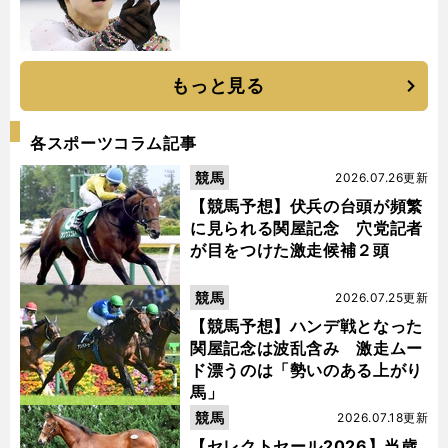
もっと見る
各スポーツコラム記事
競馬
2026.07.26更新
【競馬予想】伏兵の台頭が頻繁
に見られる関屋記念 穴党記者
が目をつけた激走候補２頭
競馬
2026.07.25更新
【競馬予想】ハンデ戦となった
関屋記念は波乱含み 激走ムー
ド漂うのは「勢いのある上がり
馬」
競馬
2026.07.18更新
【セレクトセール2026】当歳