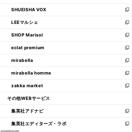
ウ
ン
ウ
し
SHUEISHA VOX
で
ド
ィ
い
新
開
ウ
ン
ウ
し
LEEマルシェ
く
で
ド
ィ
い
新
開
ウ
ン
ウ
し
SHOP Marisol
く
で
ド
ィ
い
新
開
ウ
ン
ウ
し
eclat premium
く
で
ド
ィ
い
新
開
ウ
ン
ウ
し
mirabella
く
で
ド
ィ
い
新
開
ウ
ン
ウ
し
mirabella homme
く
で
ド
ィ
い
新
開
ウ
ン
ウ
し
zakka market
く
で
ド
ィ
い
新
開
ウ
ン
ウ
し
その他WEBサービス
く
で
ド
ィ
い
開
ウ
ン
ウ
集英社アドナビ
く
で
ド
ィ
新
開
ウ
ン
し
集英社エディターズ・ラボ
く
で
ド
い
新
開
ウ
ウ
し