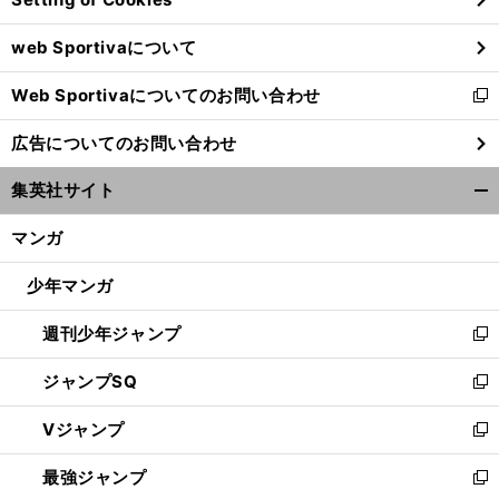
ド
ウ
web Sportivaについて
で
開
Web Sportivaについてのお問い合わせ
く
新
し
広告についてのお問い合わせ
い
ウ
集英社サイト
ィ
開
ン
く/
マンガ
ド
閉
ウ
じ
少年マンガ
で
る
開
週刊少年ジャンプ
く
新
し
ジャンプSQ
い
新
ウ
し
Vジャンプ
ィ
い
新
ン
ウ
し
最強ジャンプ
ド
ィ
い
新