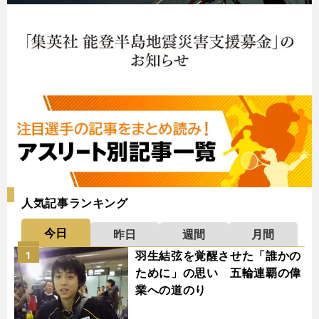
人気記事ランキング
今日
昨日
週間
月間
羽生結弦を覚醒させた「誰かの
1
ために」の思い 五輪連覇の偉
業への道のり