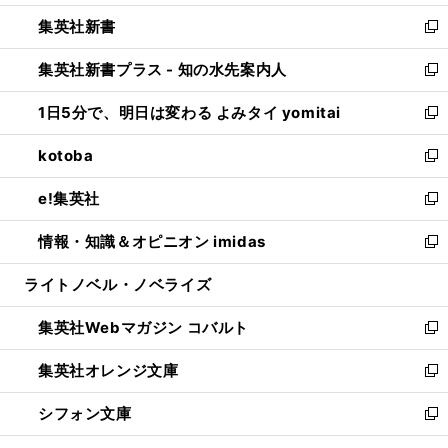
開
ウ
ウ
し
集英社新書
く
で
ィ
い
新
開
ン
ウ
し
集英社新書プラス - 知の水先案内人
く
ド
ィ
い
新
ウ
ン
ウ
し
1日5分で、明日は変わる よみタイ yomitai
で
ド
ィ
い
新
開
ウ
ン
ウ
し
kotoba
く
で
ド
ィ
い
新
開
ウ
ン
ウ
し
e!集英社
く
で
ド
ィ
い
新
開
ウ
ン
ウ
し
情報・知識＆オピニオン imidas
く
で
ド
ィ
い
新
開
ウ
ン
ウ
し
ライトノベル・ノベライズ
く
で
ド
ィ
い
開
ウ
ン
ウ
集英社Webマガジン コバルト
く
で
ド
ィ
新
開
ウ
ン
し
集英社オレンジ文庫
く
で
ド
い
新
開
ウ
ウ
し
シフォン文庫
く
で
ィ
い
新
開
ン
ウ
し