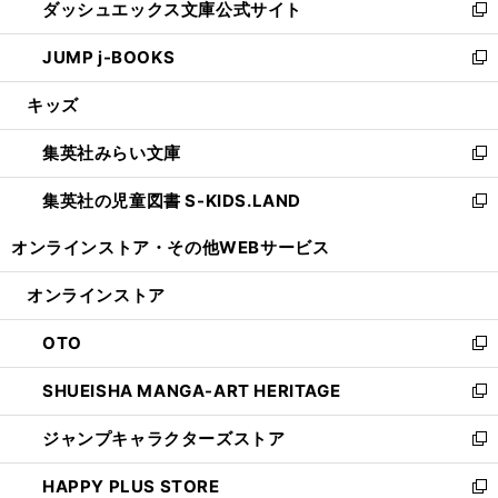
ダッシュエックス文庫公式サイト
く
ド
ィ
い
新
ウ
ン
ウ
し
JUMP j-BOOKS
で
ド
ィ
い
新
開
ウ
ン
ウ
し
キッズ
く
で
ド
ィ
い
開
ウ
ン
ウ
集英社みらい文庫
く
で
ド
ィ
新
開
ウ
ン
し
集英社の児童図書 S-KIDS.LAND
く
で
ド
い
新
開
ウ
ウ
し
オンラインストア・
その他WEBサービス
く
で
ィ
い
開
ン
ウ
オンラインストア
く
ド
ィ
ウ
ン
OTO
で
ド
新
開
ウ
し
SHUEISHA MANGA-ART HERITAGE
く
で
い
新
開
ウ
し
ジャンプキャラクターズストア
く
ィ
い
新
ン
ウ
し
HAPPY PLUS STORE
ド
ィ
い
新