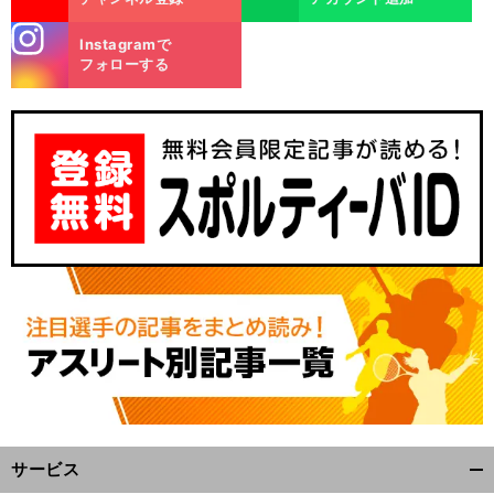
stagra
Instagramで
m
フォローする
サービス
開