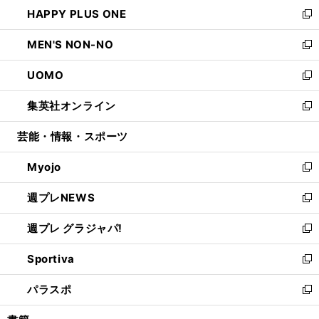
ウ
し
HAPPY PLUS ONE
く
で
ド
ィ
い
新
開
ウ
ン
ウ
し
MEN'S NON-NO
く
で
ド
ィ
い
新
開
ウ
ン
ウ
し
UOMO
く
で
ド
ィ
い
新
開
ウ
ン
ウ
し
集英社オンライン
く
で
ド
ィ
い
新
開
ウ
ン
ウ
し
芸能・情報・スポーツ
く
で
ド
ィ
い
開
ウ
ン
ウ
Myojo
く
で
ド
ィ
新
開
ウ
ン
し
週プレNEWS
く
で
ド
い
新
開
ウ
ウ
し
週プレ グラジャパ!
く
で
ィ
い
新
開
ン
ウ
し
Sportiva
く
ド
ィ
い
新
ウ
ン
ウ
し
パラスポ
で
ド
ィ
い
新
開
ウ
ン
ウ
し