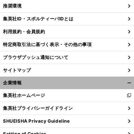
く/
推奨環境
閉
じ
集英社ID・スポルティーバIDとは
る
利用規約・会員規約
前
特定商取引法に基づく表示・その他の事項
へ
ブラウザプッシュ通知について
サイトマップ
企業情報
開
く/
集英社ホームページ
新
閉
し
じ
集英社プライバシーガイドライン
い
る
ウ
SHUEISHA Privacy Guideline
ィ
ン
Setting of Cookies