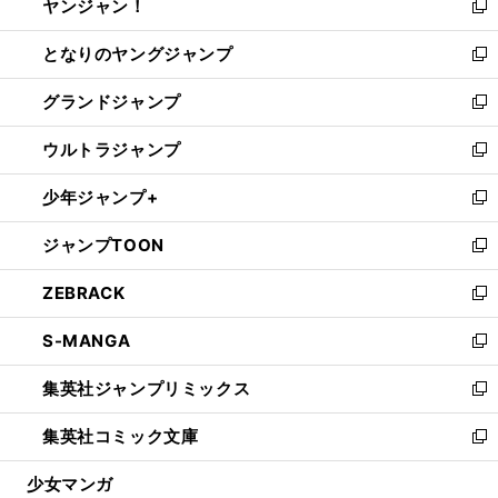
ヤンジャン！
く
で
ィ
い
新
開
ン
ウ
し
となりのヤングジャンプ
く
ド
ィ
い
新
ウ
ン
ウ
し
グランドジャンプ
で
ド
ィ
い
新
開
ウ
ン
ウ
し
ウルトラジャンプ
く
で
ド
ィ
い
新
開
ウ
ン
ウ
し
少年ジャンプ+
く
で
ド
ィ
い
新
開
ウ
ン
ウ
し
ジャンプTOON
く
で
ド
ィ
い
新
開
ウ
ン
ウ
し
ZEBRACK
く
で
ド
ィ
い
新
開
ウ
ン
ウ
し
S-MANGA
く
で
ド
ィ
い
新
開
ウ
ン
ウ
し
集英社ジャンプリミックス
く
で
ド
ィ
い
新
開
ウ
ン
ウ
し
集英社コミック文庫
く
で
ド
ィ
い
新
開
ウ
ン
ウ
し
少女マンガ
く
で
ド
ィ
い