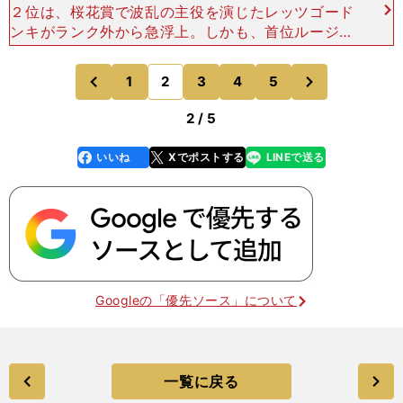
２位は、桜花賞で波乱の主役を演じたレッツゴード
ンキがランク外から急浮上。しかも、首位ルージュ
バックに１ポイント差まで迫った。今後について
は、距離適性を踏まえて、ＮＨＫマイルＣ（５月1
次
1
2
3
4
5
のページへ
のページへ
0日／東京・芝16
前
2 / 5
いいね
Xでポストする
LINEで送る
line
faceboo
x
k
Googleの「優先ソース」について
一覧に戻る