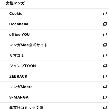
女性マンガ
く
で
ド
ィ
い
開
ウ
ン
ウ
Cookie
く
で
ド
ィ
新
開
ウ
ン
し
Cocohana
く
で
ド
い
新
開
ウ
ウ
し
office YOU
く
で
ィ
い
新
開
ン
ウ
し
マンガMee公式サイト
く
ド
ィ
い
新
ウ
ン
ウ
し
リマコミ
で
ド
ィ
い
新
開
ウ
ン
ウ
し
ジャンプTOON
く
で
ド
ィ
い
新
開
ウ
ン
ウ
し
ZEBRACK
く
で
ド
ィ
い
新
開
ウ
ン
ウ
し
マンガMeets
く
で
ド
ィ
い
新
開
ウ
ン
ウ
し
S-MANGA
く
で
ド
ィ
い
新
開
ウ
ン
ウ
し
集英社コミック文庫
く
で
ド
ィ
い
新