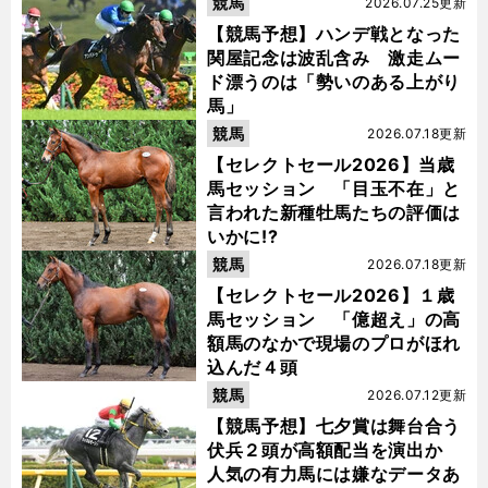
競馬
2026.07.25更新
【競馬予想】ハンデ戦となった
関屋記念は波乱含み 激走ムー
ド漂うのは「勢いのある上がり
馬」
競馬
2026.07.18更新
【セレクトセール2026】当歳
馬セッション 「目玉不在」と
言われた新種牡馬たちの評価は
いかに!?
競馬
2026.07.18更新
【セレクトセール2026】１歳
馬セッション 「億超え」の高
額馬のなかで現場のプロがほれ
込んだ４頭
競馬
2026.07.12更新
【競馬予想】七夕賞は舞台合う
伏兵２頭が高額配当を演出か
人気の有力馬には嫌なデータあ