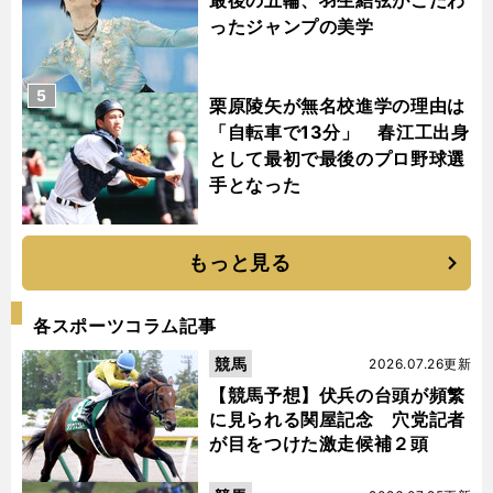
最後の五輪、羽生結弦がこだわ
ったジャンプの美学
5
栗原陵矢が無名校進学の理由は
「自転車で13分」 春江工出身
として最初で最後のプロ野球選
手となった
もっと見る
各スポーツコラム記事
競馬
2026.07.26更新
【競馬予想】伏兵の台頭が頻繁
に見られる関屋記念 穴党記者
が目をつけた激走候補２頭