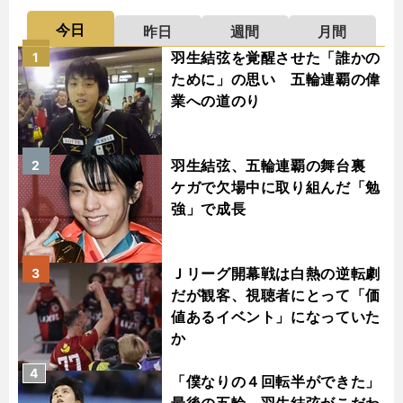
今日
昨日
週間
月間
羽生結弦を覚醒させた「誰かの
1
ために」の思い 五輪連覇の偉
業への道のり
羽生結弦、五輪連覇の舞台裏
2
ケガで欠場中に取り組んだ「勉
強」で成長
Ｊリーグ開幕戦は白熱の逆転劇
3
だが観客、視聴者にとって「価
値あるイベント」になっていた
か
4
「僕なりの４回転半ができた」