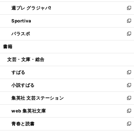
開
ウ
ウ
し
週プレ グラジャパ!
く
で
ィ
い
新
開
ン
ウ
し
Sportiva
く
ド
ィ
い
新
ウ
ン
ウ
し
パラスポ
で
ド
ィ
い
新
開
ウ
ン
ウ
し
書籍
く
で
ド
ィ
い
開
ウ
ン
ウ
文芸・文庫・総合
く
で
ド
ィ
開
ウ
ン
すばる
く
で
ド
新
開
ウ
し
小説すばる
く
で
い
新
開
ウ
し
集英社 文芸ステーション
く
ィ
い
新
ン
ウ
し
web 集英社文庫
ド
ィ
い
新
ウ
ン
ウ
し
青春と読書
で
ド
ィ
い
新
開
ウ
ン
ウ
し