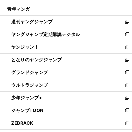
開
ウ
ン
ウ
し
青年マンガ
く
で
ド
ィ
い
開
ウ
ン
ウ
週刊ヤングジャンプ
く
で
ド
ィ
新
開
ウ
ン
し
ヤングジャンプ定期購読デジタル
く
で
ド
い
新
開
ウ
ウ
し
ヤンジャン！
く
で
ィ
い
新
開
ン
ウ
し
となりのヤングジャンプ
く
ド
ィ
い
新
ウ
ン
ウ
し
グランドジャンプ
で
ド
ィ
い
新
開
ウ
ン
ウ
し
ウルトラジャンプ
く
で
ド
ィ
い
新
開
ウ
ン
ウ
し
少年ジャンプ+
く
で
ド
ィ
い
新
開
ウ
ン
ウ
し
ジャンプTOON
く
で
ド
ィ
い
新
開
ウ
ン
ウ
し
ZEBRACK
く
で
ド
ィ
い
新
開
ウ
ン
ウ
し