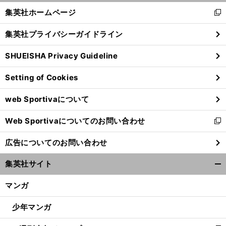
く/
集英社ホームページ
新
閉
し
じ
集英社プライバシーガイドライン
い
る
ウ
SHUEISHA Privacy Guideline
ィ
ン
Setting of Cookies
ド
ウ
web Sportivaについて
で
開
Web Sportivaについてのお問い合わせ
く
新
し
広告についてのお問い合わせ
い
ウ
集英社サイト
ィ
開
ン
く/
マンガ
ド
閉
ウ
じ
少年マンガ
で
る
開