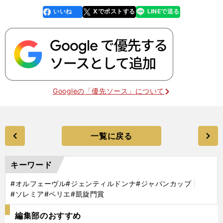
いいね
Xでポストする
LINEで送る
line
faceboo
x
k
Googleの「優先ソース」について
一覧に戻る
キーワード
#オルフェーヴル
#ジェンティルドンナ
#ジャパンカップ
#ソレミア
#ペリエ
#凱旋門賞
編集部のおすすめ