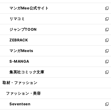
開
ン
ウ
し
マンガMee公式サイト
く
ド
ィ
い
新
ウ
ン
ウ
し
リマコミ
で
ド
ィ
い
新
開
ウ
ン
ウ
し
ジャンプTOON
く
で
ド
ィ
い
新
開
ウ
ン
ウ
し
ZEBRACK
く
で
ド
ィ
い
新
開
ウ
ン
ウ
し
マンガMeets
く
で
ド
ィ
い
新
開
ウ
ン
ウ
し
S-MANGA
く
で
ド
ィ
い
新
開
ウ
ン
ウ
し
集英社コミック文庫
く
で
ド
ィ
い
新
開
ウ
ン
ウ
し
取材・ファッション
く
で
ド
ィ
い
開
ウ
ン
ウ
ファッション・美容
く
で
ド
ィ
開
ウ
ン
Seventeen
く
で
ド
新
開
ウ
し