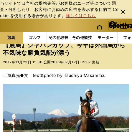
当サイトでは当社の提携先等がお客様のニーズ等について調
査・分析したり、お客様にお勧めの広告を表⽰する⽬的で Co
閉じ
okie を使⽤する場合があります。
詳しくはこちら
る
マイペ
web Sportiva (webスポルティーバ)
検索
メニュ
we
ー
競馬の記事一覧
競馬
【競馬】ジャパンカップ、今
b
ジ
競馬
ゴルフ
その他球技
その他競技
モーター
フォ
ス
【競馬】ジャパンカップ、今年は外国馬から
ポ
不気味な勝負気配が漂う
ル
テ
2012年11月23日 15:30 公開
2016年07月12日 05:07 更新
ィ
ー
土屋真光●文 text&photo by Tsuchiya Masamitsu
バ