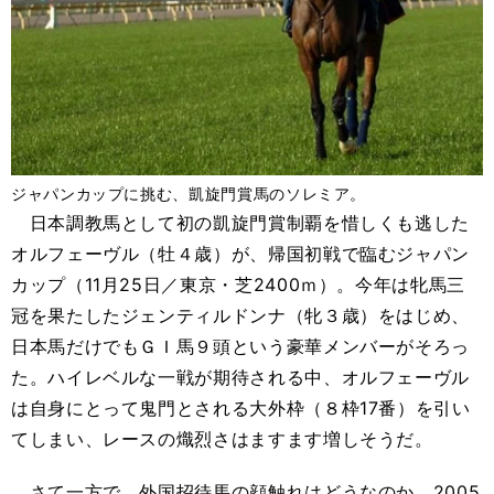
ジャパンカップに挑む、凱旋門賞馬のソレミア。
日本調教馬として初の凱旋門賞制覇を惜しくも逃した
オルフェーヴル（牡４歳）が、帰国初戦で臨むジャパン
カップ（11月25日／東京・芝2400ｍ）。今年は牝馬三
冠を果たしたジェンティルドンナ（牝３歳）をはじめ、
日本馬だけでもＧＩ馬９頭という豪華メンバーがそろっ
た。ハイレベルな一戦が期待される中、オルフェーヴル
は自身にとって鬼門とされる大外枠（８枠17番）を引い
てしまい、レースの熾烈さはますます増しそうだ。
さて一方で、外国招待馬の顔触れはどうなのか。2005