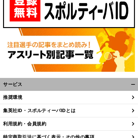
サービス
開
く/
推奨環境
閉
じ
集英社ID・スポルティーバIDとは
る
利用規約・会員規約
特定商取引法に基づく表示・その他の事項