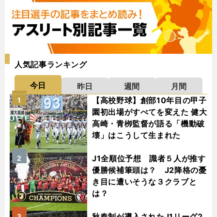
人気記事ランキング
今日
昨日
週間
月間
【高校野球】創部10年目の甲子
1
園初出場がすべてを変えた 健大
高崎・青栁監督が語る「機動破
壊」はこうして生まれた
J1全順位予想 識者５人が推す
2
優勝候補筆頭は？ J2降格の憂
き目に遭いそうな３クラブと
は？
秋春制が導入されたJ1リーグ2
3