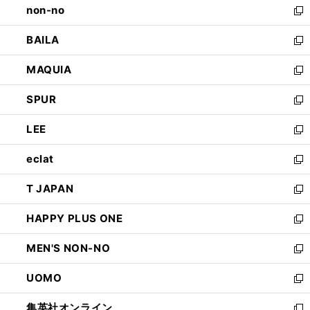
non-no
く
で
い
新
開
ウ
し
BAILA
く
ィ
い
新
ン
ウ
し
MAQUIA
ド
ィ
い
新
ウ
ン
ウ
し
SPUR
で
ド
ィ
い
新
開
ウ
ン
ウ
し
LEE
く
で
ド
ィ
い
新
開
ウ
ン
ウ
し
eclat
く
で
ド
ィ
い
新
開
ウ
ン
ウ
し
T JAPAN
く
で
ド
ィ
い
新
開
ウ
ン
ウ
し
HAPPY PLUS ONE
く
で
ド
ィ
い
新
開
ウ
ン
ウ
し
MEN'S NON-NO
く
で
ド
ィ
い
新
開
ウ
ン
ウ
し
UOMO
く
で
ド
ィ
い
新
開
ウ
ン
ウ
し
集英社オンライン
く
で
ド
ィ