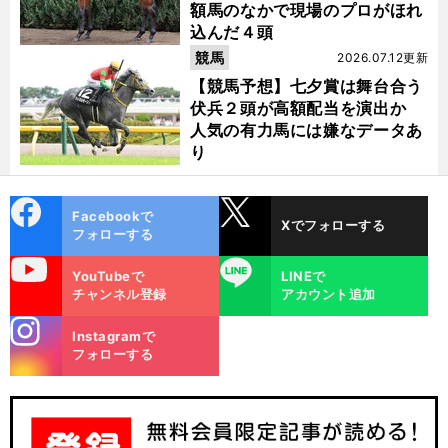
額馬のなかで現場のプロがほれ
込んだ４頭
競馬
2026.07.12更新
【競馬予想】七夕賞は舞台合う
伏兵２頭が高額配当を演出か
人気の有力馬には嫌なデータあ
り
cebo
X
Facebookで
Xでフォローする
ok
フォローする
uTube
LINE
YouTubeで
LINEで
チャンネル登録
アカウント追加
stagra
Instagramで
m
フォローする