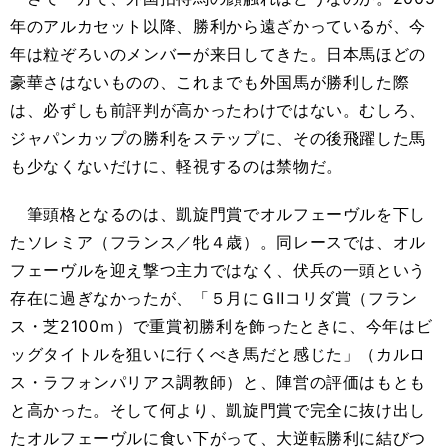
年のアルカセット以降、勝利から遠ざかっているが、今
年は粒ぞろいのメンバーが来日してきた。日本馬ほどの
豪華さはないものの、これまでも外国馬が勝利した際
は、必ずしも前評判が高かったわけではない。むしろ、
ジャパンカップの勝利をステップに、その後飛躍した馬
も少なくないだけに、軽視するのは禁物だ。
筆頭格となるのは、凱旋門賞でオルフェーヴルを下し
たソレミア（フランス／牝４歳）。同レースでは、オル
フェーヴルを迎え撃つ主力ではなく、伏兵の一頭という
存在に過ぎなかったが、「５月にＧⅡコリダ賞（フラン
ス・芝2100ｍ）で重賞初勝利を飾ったときに、今年はビ
ッグタイトルを狙いに行くべき馬だと感じた」（カルロ
ス・ラフォンパリアス調教師）と、陣営の評価はもとも
と高かった。そして何より、凱旋門賞で完全に抜け出し
たオルフェーヴルに食い下がって、大逆転勝利に結びつ