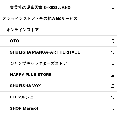
開
ウ
ン
し
集英社の児童図書 S-KIDS.LAND
く
で
ド
い
新
開
ウ
ウ
し
オンラインストア・
その他WEBサービス
く
で
ィ
い
開
ン
ウ
オンラインストア
く
ド
ィ
ウ
ン
OTO
で
ド
新
開
ウ
し
SHUEISHA MANGA-ART HERITAGE
く
で
い
新
開
ウ
し
ジャンプキャラクターズストア
く
ィ
い
新
ン
ウ
し
HAPPY PLUS STORE
ド
ィ
い
新
ウ
ン
ウ
し
SHUEISHA VOX
で
ド
ィ
い
新
開
ウ
ン
ウ
し
LEEマルシェ
く
で
ド
ィ
い
新
開
ウ
ン
ウ
し
SHOP Marisol
く
で
ド
ィ
い
新
開
ウ
ン
ウ
し