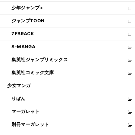
開
ウ
ン
ウ
し
少年ジャンプ+
く
で
ド
ィ
い
新
開
ウ
ン
ウ
し
ジャンプTOON
く
で
ド
ィ
い
新
開
ウ
ン
ウ
し
ZEBRACK
く
で
ド
ィ
い
新
開
ウ
ン
ウ
し
S-MANGA
く
で
ド
ィ
い
新
開
ウ
ン
ウ
し
集英社ジャンプリミックス
く
で
ド
ィ
い
新
開
ウ
ン
ウ
し
集英社コミック文庫
く
で
ド
ィ
い
新
開
ウ
ン
ウ
し
少女マンガ
く
で
ド
ィ
い
開
ウ
ン
ウ
りぼん
く
で
ド
ィ
新
開
ウ
ン
し
マーガレット
く
で
ド
い
新
開
ウ
ウ
し
別冊マーガレット
く
で
ィ
い
新
開
ン
ウ
し