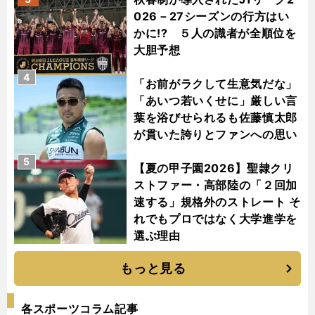
026－27シーズンの行方はい
かに!? ５人の識者が全順位を
大胆予想
4
「お前がラクして生意気だな」
「あいつ若いくせに」厳しい言
葉を浴びせられるも佐藤慎太郎
が貫いた誇りとファンへの思い
5
【夏の甲子園2026】聖隷クリ
ストファー・高部陸の「２回加
速する」規格外のストレート そ
れでもプロではなく大学進学を
選ぶ理由
もっと見る
各スポーツコラム記事