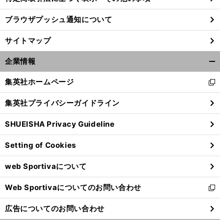
ブラウザプッシュ通知について
前
馬
物語
へ
サイトマップ
企業情報
開
く/
集英社ホームページ
新
閉
し
じ
集英社プライバシーガイドライン
い
る
ウ
SHUEISHA Privacy Guideline
ィ
ン
Setting of Cookies
ド
ウ
web Sportivaについて
で
開
Web Sportivaについてのお問い合わせ
く
新
し
広告についてのお問い合わせ
い