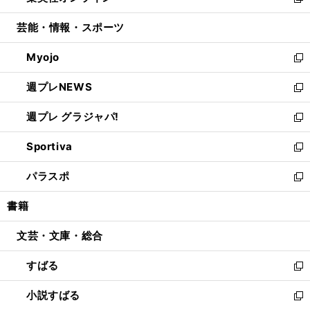
い
新
開
ウ
ン
ウ
し
芸能・情報・スポーツ
く
で
ド
ィ
い
開
ウ
ン
ウ
Myojo
く
で
ド
ィ
新
開
ウ
ン
し
週プレNEWS
く
で
ド
い
新
開
ウ
ウ
し
週プレ グラジャパ!
く
で
ィ
い
新
開
ン
ウ
し
Sportiva
く
ド
ィ
い
新
ウ
ン
ウ
し
パラスポ
で
ド
ィ
い
新
開
ウ
ン
ウ
し
書籍
く
で
ド
ィ
い
開
ウ
ン
ウ
文芸・文庫・総合
く
で
ド
ィ
開
ウ
ン
すばる
く
で
ド
新
開
ウ
し
小説すばる
く
で
い
新