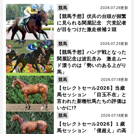
競馬
2026.07.26更新
【競馬予想】伏兵の台頭が頻繁
に見られる関屋記念 穴党記者
が目をつけた激走候補２頭
競馬
2026.07.25更新
【競馬予想】ハンデ戦となった
関屋記念は波乱含み 激走ムー
ド漂うのは「勢いのある上がり
馬」
競馬
2026.07.18更新
【セレクトセール2026】当歳
馬セッション 「目玉不在」と
言われた新種牡馬たちの評価は
いかに!?
競馬
2026.07.18更新
【セレクトセール2026】１歳
馬セッション 「億超え」の高