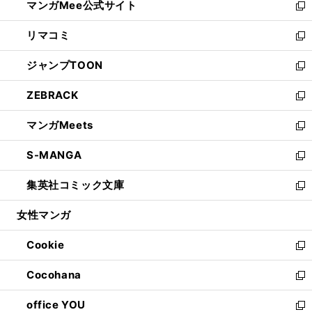
マンガMee公式サイト
く
ド
ィ
い
新
ウ
ン
ウ
し
リマコミ
で
ド
ィ
い
新
開
ウ
ン
ウ
し
ジャンプTOON
く
で
ド
ィ
い
新
開
ウ
ン
ウ
し
ZEBRACK
く
で
ド
ィ
い
新
開
ウ
ン
ウ
し
マンガMeets
く
で
ド
ィ
い
新
開
ウ
ン
ウ
し
S-MANGA
く
で
ド
ィ
い
新
開
ウ
ン
ウ
し
集英社コミック文庫
く
で
ド
ィ
い
新
開
ウ
ン
ウ
し
女性マンガ
く
で
ド
ィ
い
開
ウ
ン
ウ
Cookie
く
で
ド
ィ
新
開
ウ
ン
し
Cocohana
く
で
ド
い
新
開
ウ
ウ
し
office YOU
く
で
ィ
い
新