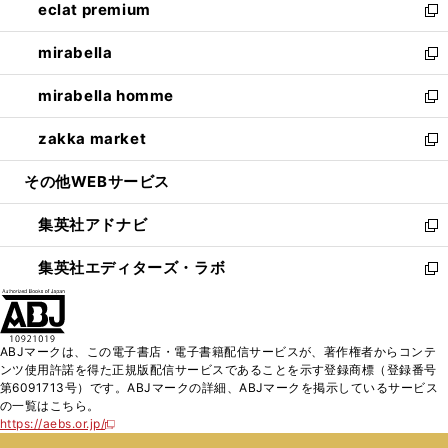
eclat premium
く
で
ド
ィ
い
新
開
ウ
ン
ウ
し
mirabella
く
で
ド
ィ
い
新
開
ウ
ン
ウ
し
mirabella homme
く
で
ド
ィ
い
新
開
ウ
ン
ウ
し
zakka market
く
で
ド
ィ
い
新
開
ウ
ン
ウ
し
その他WEBサービス
く
で
ド
ィ
い
開
ウ
ン
ウ
集英社アドナビ
く
で
ド
ィ
新
開
ウ
ン
し
集英社エディターズ・ラボ
く
で
ド
い
新
開
ウ
ウ
し
く
で
ィ
い
開
ン
ウ
ABJマークは、この電子書店・電子書籍配信サービスが、著作権者からコンテ
く
ド
ィ
ンツ使用許諾を得た正規版配信サービスであることを示す登録商標（登録番号
ウ
ン
第6091713号）です。ABJマークの詳細、ABJマークを掲示しているサービス
で
ド
の一覧はこちら。
開
ウ
https://aebs.or.jp/
新
く
で
し