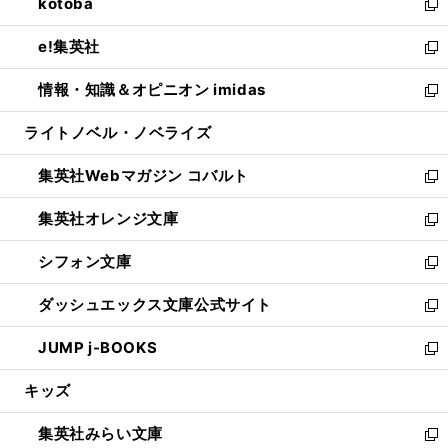
kotoba
く
で
ド
ィ
い
新
開
ウ
ン
ウ
し
e!集英社
く
で
ド
ィ
い
新
開
ウ
ン
ウ
し
情報・知識＆オピニオン imidas
く
で
ド
ィ
い
新
開
ウ
ン
ウ
し
ライトノベル・ノベライズ
く
で
ド
ィ
い
開
ウ
ン
ウ
集英社Webマガジン コバルト
く
で
ド
ィ
新
開
ウ
ン
し
集英社オレンジ文庫
く
で
ド
い
新
開
ウ
ウ
し
シフォン文庫
く
で
ィ
い
新
開
ン
ウ
し
ダッシュエックス文庫公式サイト
く
ド
ィ
い
新
ウ
ン
ウ
し
JUMP j-BOOKS
で
ド
ィ
い
新
開
ウ
ン
ウ
し
キッズ
く
で
ド
ィ
い
開
ウ
ン
ウ
集英社みらい文庫
く
で
ド
ィ
新