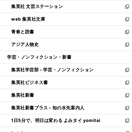
開
ウ
し
集英社 文芸ステーション
く
ィ
い
新
ン
ウ
し
web 集英社文庫
ド
ィ
い
新
ウ
ン
ウ
し
青春と読書
で
ド
ィ
い
新
開
ウ
ン
ウ
し
アジア人物史
く
で
ド
ィ
い
新
開
ウ
ン
ウ
し
学芸・ノンフィクション・新書
く
で
ド
ィ
い
開
ウ
ン
ウ
集英社学芸部 - 学芸・ノンフィクション
く
で
ド
ィ
新
開
ウ
ン
し
集英社ビジネス書
く
で
ド
い
新
開
ウ
ウ
し
集英社新書
く
で
ィ
い
新
開
ン
ウ
し
集英社新書プラス - 知の水先案内人
く
ド
ィ
い
新
ウ
ン
ウ
し
1日5分で、明日は変わる よみタイ yomitai
で
ド
ィ
い
新
開
ウ
ン
ウ
し