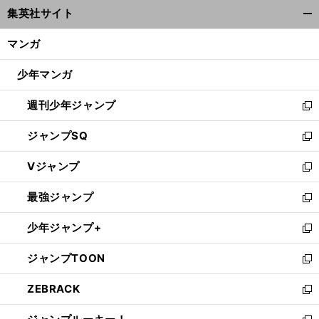
ウ
集英社サイト
ィ
開
ン
く/
マンガ
ド
閉
ウ
じ
少年マンガ
で
る
開
週刊少年ジャンプ
く
新
し
ジャンプSQ
い
新
ウ
し
Vジャンプ
ィ
い
新
ン
ウ
し
最強ジャンプ
ド
ィ
い
新
ウ
ン
ウ
し
少年ジャンプ+
で
ド
ィ
い
新
開
ウ
ン
ウ
し
ジャンプTOON
く
で
ド
ィ
い
新
開
ウ
ン
ウ
し
ZEBRACK
く
で
ド
ィ
い
新
開
ウ
ン
ウ
し