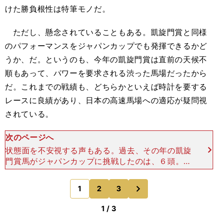
けた勝負根性は特筆モノだ。
ただし、懸念されていることもある。凱旋門賞と同様
のパフォーマンスをジャパンカップでも発揮できるかど
うか、だ。というのも、今年の凱旋門賞は直前の天候不
順もあって、パワーを要求される渋った馬場だったから
だ。これまでの戦績も、どちらかといえば時計を要する
レースに良績があり、日本の高速馬場への適応が疑問視
されている。
次のページへ
状態面を不安視する声もある。過去、その年の凱旋
門賞馬がジャパンカップに挑戦したのは、６頭。最
高成績は、1996年のエリシオの３着だった。1999
年にエルコンドルパサーを凱旋門賞で下し、勇躍来
次
1
2
3
のページへ
日したモン
1 / 3