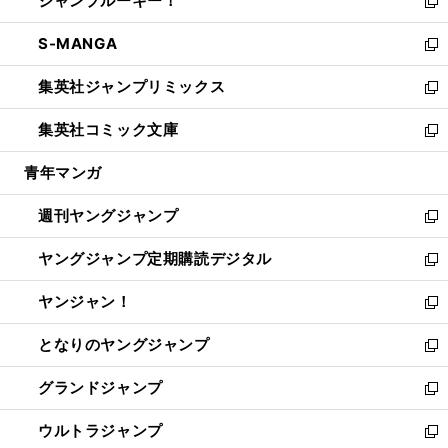
ジャンプルーキー！
く
で
ド
ィ
い
新
開
ウ
ン
ウ
し
S-MANGA
く
で
ド
ィ
い
新
開
ウ
ン
ウ
し
集英社ジャンプリミックス
く
で
ド
ィ
い
新
開
ウ
ン
ウ
し
集英社コミック文庫
く
で
ド
ィ
い
新
開
ウ
ン
ウ
し
青年マンガ
く
で
ド
ィ
い
開
ウ
ン
ウ
週刊ヤングジャンプ
く
で
ド
ィ
新
開
ウ
ン
し
ヤングジャンプ定期購読デジタル
く
で
ド
い
新
開
ウ
ウ
し
ヤンジャン！
く
で
ィ
い
新
開
ン
ウ
し
となりのヤングジャンプ
く
ド
ィ
い
新
ウ
ン
ウ
し
グランドジャンプ
で
ド
ィ
い
新
開
ウ
ン
ウ
し
ウルトラジャンプ
く
で
ド
ィ
い
新