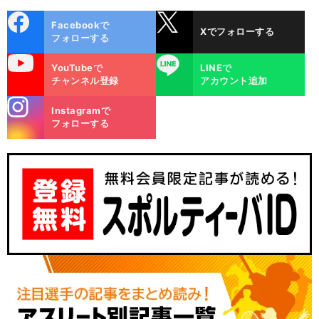
cebo
X
Facebookで
Xでフォローする
ok
フォローする
uTube
LINE
YouTubeで
LINEで
チャンネル登録
アカウント追加
stagra
Instagramで
m
フォローする