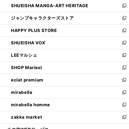
し
SHUEISHA MANGA-ART HERITAGE
く
で
い
新
開
ウ
し
ジャンプキャラクターズストア
く
ィ
い
新
ン
ウ
し
HAPPY PLUS STORE
ド
ィ
い
新
ウ
ン
ウ
し
SHUEISHA VOX
で
ド
ィ
い
新
開
ウ
ン
ウ
し
LEEマルシェ
く
で
ド
ィ
い
新
開
ウ
ン
ウ
し
SHOP Marisol
く
で
ド
ィ
い
新
開
ウ
ン
ウ
し
eclat premium
く
で
ド
ィ
い
新
開
ウ
ン
ウ
し
mirabella
く
で
ド
ィ
い
新
開
ウ
ン
ウ
し
mirabella homme
く
で
ド
ィ
い
新
開
ウ
ン
ウ
し
zakka market
く
で
ド
ィ
い
新
開
ウ
ン
ウ
し