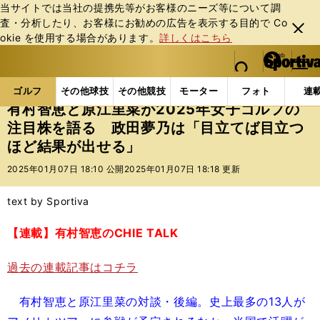
当サイトでは当社の提携先等がお客様のニーズ等について調
査・分析したり、お客様にお勧めの広告を表⽰する⽬的で Co
閉じ
okie を使⽤する場合があります。
詳しくはこちら
る
マイペ
web Sportiva (webスポルティーバ)
検索
メニュ
we
ー
ゴルフの記事一覧
ゴルフ
女子ゴルフ
有村智恵と
b
ジ
ゴルフ
その他球技
その他競技
モーター
フォト
連
ス
有村智恵と原江里菜が2025年女子ゴルフの
ポ
注目株を語る 政田夢乃は「目立てば目立つ
ル
ほど結果が出せる」
テ
ィ
2025年01月07日 18:10 公開
2025年01月07日 18:18 更新
ー
バ
text by Sportiva
【連載】有村智恵のCHIE TALK
過去の連載記事はコチラ
有村智恵と原江里菜の対談・後編。史上最多の13人が