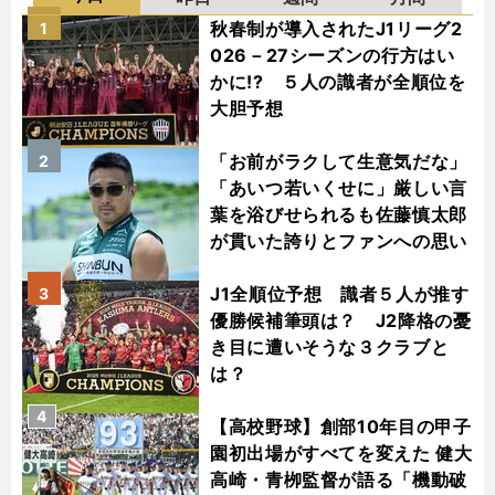
秋春制が導入されたJ1リーグ2
1
026－27シーズンの行方はい
かに!? ５人の識者が全順位を
大胆予想
「お前がラクして生意気だな」
2
「あいつ若いくせに」厳しい言
葉を浴びせられるも佐藤慎太郎
が貫いた誇りとファンへの思い
J1全順位予想 識者５人が推す
3
優勝候補筆頭は？ J2降格の憂
き目に遭いそうな３クラブと
は？
4
【高校野球】創部10年目の甲子
園初出場がすべてを変えた 健大
高崎・青栁監督が語る「機動破