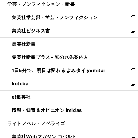
学芸・ノンフィクション・新書
く
で
ド
ィ
い
開
ウ
ン
ウ
集英社学芸部 - 学芸・ノンフィクション
く
で
ド
ィ
新
開
ウ
ン
し
集英社ビジネス書
く
で
ド
い
新
開
ウ
ウ
し
集英社新書
く
で
ィ
い
新
開
ン
ウ
し
集英社新書プラス - 知の水先案内人
く
ド
ィ
い
新
ウ
ン
ウ
し
1日5分で、明日は変わる よみタイ yomitai
で
ド
ィ
い
新
開
ウ
ン
ウ
し
kotoba
く
で
ド
ィ
い
新
開
ウ
ン
ウ
し
e!集英社
く
で
ド
ィ
い
新
開
ウ
ン
ウ
し
情報・知識＆オピニオン imidas
く
で
ド
ィ
い
新
開
ウ
ン
ウ
し
ライトノベル・ノベライズ
く
で
ド
ィ
い
開
ウ
ン
ウ
集英社Webマガジン コバルト
く
で
ド
ィ
新