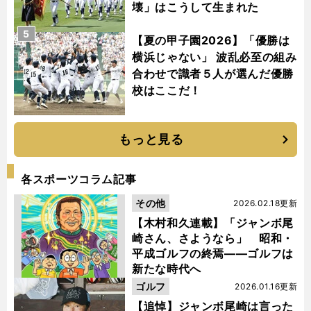
壊」はこうして生まれた
5
【夏の甲子園2026】「優勝は
横浜じゃない」 波乱必至の組み
合わせで識者５人が選んだ優勝
校はここだ！
もっと見る
各スポーツコラム記事
その他
2026.02.18更新
【木村和久連載】「ジャンボ尾
崎さん、さようなら」 昭和・
平成ゴルフの終焉――ゴルフは
新たな時代へ
ゴルフ
2026.01.16更新
【追悼】ジャンボ尾崎は言った