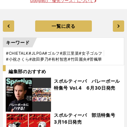
Googleの「優先ソース」について
一覧に戻る
キーワード
#CHIETALK
#JLPGA
#ゴルフ
#原江里菜
#女子ゴルフ
#小祝さくら
#政田夢乃
#有村智恵
#竹田麗央
#菅楓華
編集部のおすすめ
スポルティーバ バレーボール
特集号 Vol.4 6月30日発売
スポルティーバ 部活特集号
3月16日発売