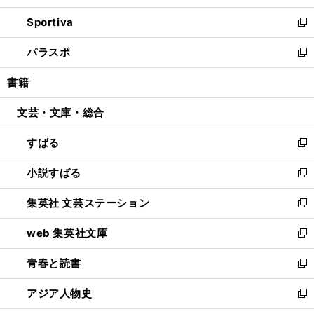
開
ン
ウ
し
Sportiva
く
ド
ィ
い
新
ウ
ン
ウ
し
パラスポ
で
ド
ィ
い
新
開
ウ
ン
ウ
し
書籍
く
で
ド
ィ
い
開
ウ
ン
ウ
文芸・文庫・総合
く
で
ド
ィ
開
ウ
ン
すばる
く
で
ド
新
開
ウ
し
小説すばる
く
で
い
新
開
ウ
し
集英社 文芸ステーション
く
ィ
い
新
ン
ウ
し
web 集英社文庫
ド
ィ
い
新
ウ
ン
ウ
し
青春と読書
で
ド
ィ
い
新
開
ウ
ン
ウ
し
アジア人物史
く
で
ド
ィ
い
新
開
ウ
ン
ウ
し