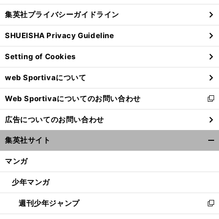
し
じ
集英社プライバシーガイドライン
い
る
ウ
SHUEISHA Privacy Guideline
ィ
ン
Setting of Cookies
ド
ウ
web Sportivaについて
で
開
Web Sportivaについてのお問い合わせ
く
新
し
広告についてのお問い合わせ
い
ウ
集英社サイト
ィ
開
ン
く/
マンガ
ド
閉
ウ
じ
少年マンガ
で
る
開
週刊少年ジャンプ
く
新
し