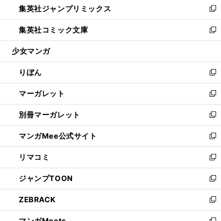
集英社ジャンプリミックス
く
で
ド
ィ
い
新
開
ウ
ン
ウ
し
集英社コミック文庫
く
で
ド
ィ
い
新
開
ウ
ン
ウ
し
少女マンガ
く
で
ド
ィ
い
開
ウ
ン
ウ
りぼん
く
で
ド
ィ
新
開
ウ
ン
し
マーガレット
く
で
ド
い
新
開
ウ
ウ
し
別冊マーガレット
く
で
ィ
い
新
開
ン
ウ
し
マンガMee公式サイト
く
ド
ィ
い
新
ウ
ン
ウ
し
リマコミ
で
ド
ィ
い
新
開
ウ
ン
ウ
し
ジャンプTOON
く
で
ド
ィ
い
新
開
ウ
ン
ウ
し
ZEBRACK
く
で
ド
ィ
い
新
開
ウ
ン
ウ
し
マンガMeets
く
で