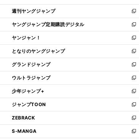
開
ウ
ン
ウ
週刊ヤングジャンプ
く
で
ド
ィ
新
開
ウ
ン
し
ヤングジャンプ定期購読デジタル
く
で
ド
い
新
開
ウ
ウ
し
ヤンジャン！
く
で
ィ
い
新
開
ン
ウ
し
となりのヤングジャンプ
く
ド
ィ
い
新
ウ
ン
ウ
し
グランドジャンプ
で
ド
ィ
い
新
開
ウ
ン
ウ
し
ウルトラジャンプ
く
で
ド
ィ
い
新
開
ウ
ン
ウ
し
少年ジャンプ+
く
で
ド
ィ
い
新
開
ウ
ン
ウ
し
ジャンプTOON
く
で
ド
ィ
い
新
開
ウ
ン
ウ
し
ZEBRACK
く
で
ド
ィ
い
新
開
ウ
ン
ウ
し
S-MANGA
く
で
ド
ィ
い
新
開
ウ
ン
ウ
し