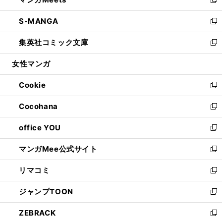
ド
ィ
い
新
開
ウ
ン
ウ
し
S-MANGA
く
で
ド
ィ
い
新
開
ウ
ン
ウ
し
集英社コミック文庫
く
で
ド
ィ
い
新
開
ウ
ン
ウ
し
女性マンガ
く
で
ド
ィ
い
開
ウ
ン
ウ
Cookie
く
で
ド
ィ
新
開
ウ
ン
し
Cocohana
く
で
ド
い
新
開
ウ
ウ
し
office YOU
く
で
ィ
い
新
開
ン
ウ
し
マンガMee公式サイト
く
ド
ィ
い
新
ウ
ン
ウ
し
リマコミ
で
ド
ィ
い
新
開
ウ
ン
ウ
し
ジャンプTOON
く
で
ド
ィ
い
新
開
ウ
ン
ウ
し
ZEBRACK
く
で
ド
ィ
い
新