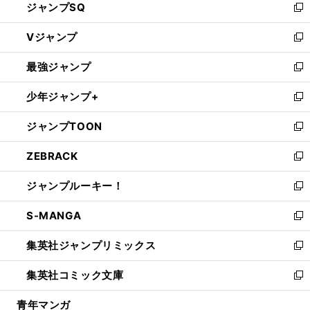
ジャンプSQ
い
新
ウ
し
Vジャンプ
ィ
い
新
ン
ウ
し
最強ジャンプ
ド
ィ
い
新
ウ
ン
ウ
し
少年ジャンプ+
で
ド
ィ
い
新
開
ウ
ン
ウ
し
ジャンプTOON
く
で
ド
ィ
い
新
開
ウ
ン
ウ
し
ZEBRACK
く
で
ド
ィ
い
新
開
ウ
ン
ウ
し
ジャンプルーキー！
く
で
ド
ィ
い
新
開
ウ
ン
ウ
し
S-MANGA
く
で
ド
ィ
い
新
開
ウ
ン
ウ
し
集英社ジャンプリミックス
く
で
ド
ィ
い
新
開
ウ
ン
ウ
し
集英社コミック文庫
く
で
ド
ィ
い
新
開
ウ
ン
ウ
し
青年マンガ
く
で
ド
ィ
い