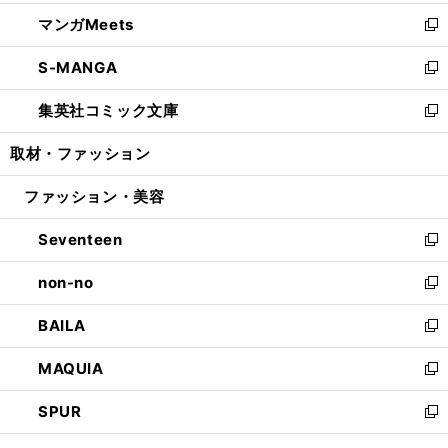
開
ウ
ン
ウ
し
マンガMeets
く
で
ド
ィ
い
新
開
ウ
ン
ウ
し
S-MANGA
く
で
ド
ィ
い
新
開
ウ
ン
ウ
し
集英社コミック文庫
く
で
ド
ィ
い
新
開
ウ
ン
ウ
し
取材・ファッション
く
で
ド
ィ
い
開
ウ
ン
ウ
ファッション・美容
く
で
ド
ィ
開
ウ
ン
Seventeen
く
で
ド
新
開
ウ
し
non-no
く
で
い
新
開
ウ
し
BAILA
く
ィ
い
新
ン
ウ
し
MAQUIA
ド
ィ
い
新
ウ
ン
ウ
し
SPUR
で
ド
ィ
い
新
開
ウ
ン
ウ
し