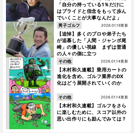
「自分の持っている1％だけに
はプライドと信念をもって歩ん
でいくことが大事なんだよ」
男子ゴルフ
2026.01.16更新
【追悼】多くのプロや弟子たち
が追慕した「人間・ジャンボ尾
崎」の優しい視線 まずは普通
の人々の側に立つ
その他
2026.01.14更新
【木村和久連載】乗用カートの
進化を含め、ゴルフ業界のDX
化はどう展開されていくのか
その他
2026.01.14更新
【木村和久連載】ゴルフをさら
に楽しむために、スコア以外の
思い出作りにも励んでみては？