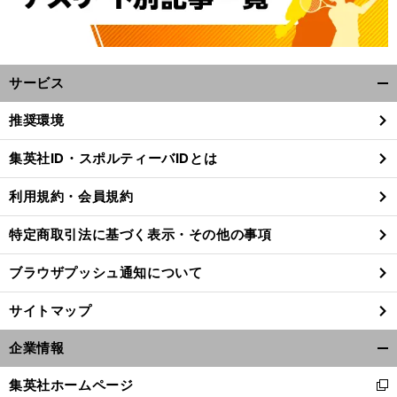
サービス
開
く/
推奨環境
閉
じ
集英社ID・スポルティーバIDとは
る
前
へ
2025
利用規約・会員規約
特定商取引法に基づく表示・その他の事項
ブラウザプッシュ通知について
サイトマップ
企業情報
開
く/
集英社ホームページ
新
閉