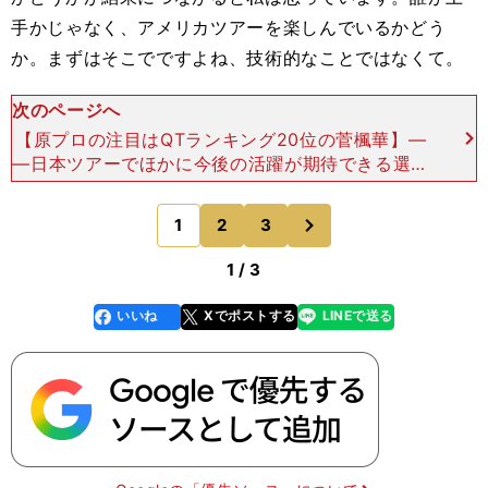
手かじゃなく、アメリカツアーを楽しんでいるかどう
か。まずはそこでですよね、技術的なことではなくて。
次のページへ
【原プロの注目はQTランキング20位の菅楓華】―
―日本ツアーでほかに今後の活躍が期待できる選手
は？原 私の持論なんですけれど、レギュラーツア
ーとステップアップツアーってすごく差があって、
次
1
2
3
のページへ
ステップア
1 / 3
いいね
Xでポストする
LINEで送る
line
faceboo
x
k