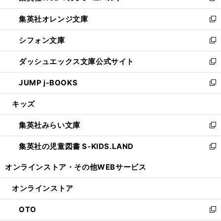
開
ウ
ン
し
集英社オレンジ文庫
く
で
ド
い
新
開
ウ
ウ
し
シフォン文庫
く
で
ィ
い
新
開
ン
ウ
し
ダッシュエックス文庫公式サイト
く
ド
ィ
い
新
ウ
ン
ウ
し
JUMP j-BOOKS
で
ド
ィ
い
新
開
ウ
ン
ウ
し
キッズ
く
で
ド
ィ
い
開
ウ
ン
ウ
集英社みらい文庫
く
で
ド
ィ
新
開
ウ
ン
し
集英社の児童図書 S-KIDS.LAND
く
で
ド
い
新
開
ウ
ウ
し
オンラインストア・
その他WEBサービス
く
で
ィ
い
開
ン
ウ
オンラインストア
く
ド
ィ
ウ
ン
OTO
で
ド
新
開
ウ