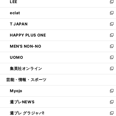
LEE
く
で
ド
ィ
い
新
開
ウ
ン
ウ
し
eclat
く
で
ド
ィ
い
新
開
ウ
ン
ウ
し
T JAPAN
く
で
ド
ィ
い
新
開
ウ
ン
ウ
し
HAPPY PLUS ONE
く
で
ド
ィ
い
新
開
ウ
ン
ウ
し
MEN'S NON-NO
く
で
ド
ィ
い
新
開
ウ
ン
ウ
し
UOMO
く
で
ド
ィ
い
新
開
ウ
ン
ウ
し
集英社オンライン
く
で
ド
ィ
い
新
開
ウ
ン
ウ
し
芸能・情報・スポーツ
く
で
ド
ィ
い
開
ウ
ン
ウ
Myojo
く
で
ド
ィ
新
開
ウ
ン
し
週プレNEWS
く
で
ド
い
新
開
ウ
ウ
し
週プレ グラジャパ!
く
で
ィ
い
新