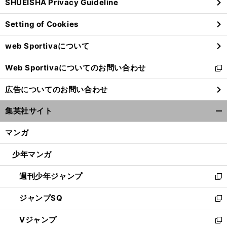
SHUEISHA Privacy Guideline
ィ
ン
Setting of Cookies
ド
ウ
web Sportivaについて
で
開
Web Sportivaについてのお問い合わせ
く
新
し
広告についてのお問い合わせ
い
ウ
集英社サイト
ィ
開
ン
く/
マンガ
ド
閉
ウ
じ
少年マンガ
で
る
開
週刊少年ジャンプ
く
新
し
ジャンプSQ
い
新
ウ
し
Vジャンプ
ィ
い
新