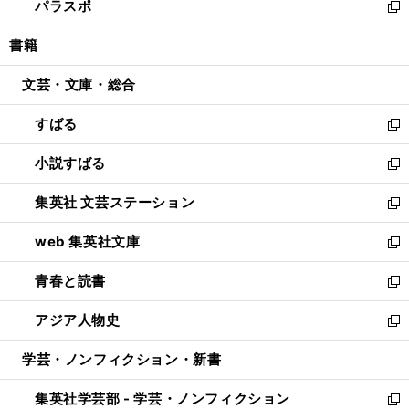
パラスポ
で
ド
ィ
い
新
開
ウ
ン
ウ
し
書籍
く
で
ド
ィ
い
開
ウ
ン
ウ
文芸・文庫・総合
く
で
ド
ィ
開
ウ
ン
すばる
く
で
ド
新
開
ウ
し
小説すばる
く
で
い
新
開
ウ
し
集英社 文芸ステーション
く
ィ
い
新
ン
ウ
し
web 集英社文庫
ド
ィ
い
新
ウ
ン
ウ
し
青春と読書
で
ド
ィ
い
新
開
ウ
ン
ウ
し
アジア人物史
く
で
ド
ィ
い
新
開
ウ
ン
ウ
し
学芸・ノンフィクション・新書
く
で
ド
ィ
い
開
ウ
ン
ウ
集英社学芸部 - 学芸・ノンフィクション
く
で
ド
ィ
新