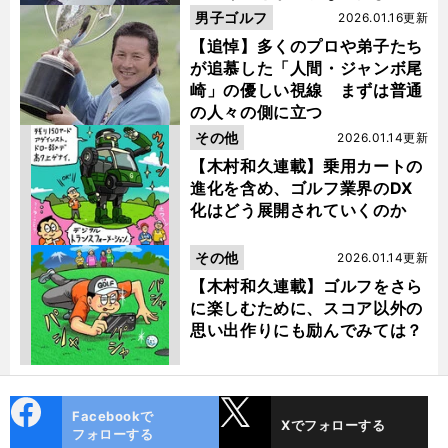
男子ゴルフ
2026.01.16更新
【追悼】多くのプロや弟子たち
が追慕した「人間・ジャンボ尾
崎」の優しい視線 まずは普通
の人々の側に立つ
その他
2026.01.14更新
【木村和久連載】乗用カートの
進化を含め、ゴルフ業界のDX
化はどう展開されていくのか
その他
2026.01.14更新
【木村和久連載】ゴルフをさら
に楽しむために、スコア以外の
思い出作りにも励んでみては？
cebo
X
Facebookで
Xでフォローする
ok
フォローする