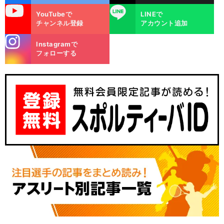
uTube
LINE
YouTubeで
LINEで
チャンネル登録
アカウント追加
stagra
Instagramで
m
フォローする