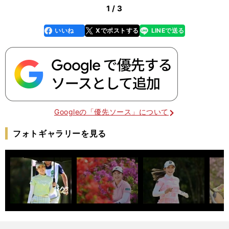
1 / 3
いいね
Xでポストする
LINEで送る
line
faceboo
x
k
Googleの「優先ソース」について
フォトギャラリーを見る