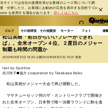
当サイトでは当社の提携先等がお客様のニーズ等について調
査・分析したり、お客様にお勧めの広告を表⽰する⽬的で Co
閉じ
okie を使⽤する場合があります。
詳しくはこちら
る
マイペ
web Sportiva (webスポルティーバ)
検索
メニュ
we
ー
ゴルフの記事一覧
ゴルフ
男子ゴルフ
松山英樹
b
ジ
ゴルフ
その他球技
その他競技
モーター
フォト
連
ス
松山英樹「初日からいいプレーができれ
ポ
ば」。全米オープン４位、２度目のメジャー
ル
制覇も時間の問題か
テ
ィ
2022年06月21日 16:30 公開
2022年06月21日 16:31 更新
ー
バ
text by Sportiva
武川玲子●協力 cooperation by Takekawa Reiko
松山英樹がメジャー大会で再び躍動した。
マサチューセッツ州のザ・カントリークラブで開催さ
れた全米オープン。日本勢で唯一決勝ラウンドに駒を進