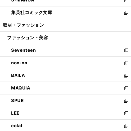
で
ド
ィ
い
新
開
ウ
ン
ウ
し
集英社コミック文庫
く
で
ド
ィ
い
新
開
ウ
ン
ウ
し
取材・ファッション
く
で
ド
ィ
い
開
ウ
ン
ウ
ファッション・美容
く
で
ド
ィ
開
ウ
ン
Seventeen
く
で
ド
新
開
ウ
し
non-no
く
で
い
新
開
ウ
し
BAILA
く
ィ
い
新
ン
ウ
し
MAQUIA
ド
ィ
い
新
ウ
ン
ウ
し
SPUR
で
ド
ィ
い
新
開
ウ
ン
ウ
し
LEE
く
で
ド
ィ
い
新
開
ウ
ン
ウ
し
eclat
く
で
ド
ィ
い
新