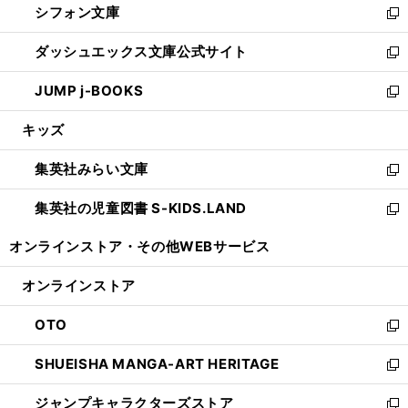
シフォン文庫
く
で
ィ
い
新
開
ン
ウ
し
ダッシュエックス文庫公式サイト
く
ド
ィ
い
新
ウ
ン
ウ
し
JUMP j-BOOKS
で
ド
ィ
い
新
開
ウ
ン
ウ
し
キッズ
く
で
ド
ィ
い
開
ウ
ン
ウ
集英社みらい文庫
く
で
ド
ィ
新
開
ウ
ン
し
集英社の児童図書 S-KIDS.LAND
く
で
ド
い
新
開
ウ
ウ
し
オンラインストア・
その他WEBサービス
く
で
ィ
い
開
ン
ウ
オンラインストア
く
ド
ィ
ウ
ン
OTO
で
ド
新
開
ウ
し
SHUEISHA MANGA-ART HERITAGE
く
で
い
新
開
ウ
し
ジャンプキャラクターズストア
く
ィ
い
新