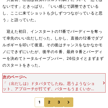
ないです」ときっぱり。「いい感じで調整できている
し、ここに来てショットも少しずつつながっていると思
う」と語っていた。
迎えた初日、インスタートの11番でバーディーを奪っ
て幸先のいい出だしだった。しかし、直後の12番でダブ
ルボギーを叩いて後退。その後はチャンスをなかなかモ
ノにできずにいたが、後半の６番、最終９番とバーディ
ーを決めてトータルイーブンパー、26位タイとまずまず
のスタートをきった。
次のページへ
「（出だしは）ドタバタでしたね。思うようなショ
ット、アプローチが打てず、パターもうまくいかな
かったけど、最後（の９番）でいいバーディーがと
れてよかった。明日からはその９番のようなプレー
次
1
2
3
のページへ
を最初からできる