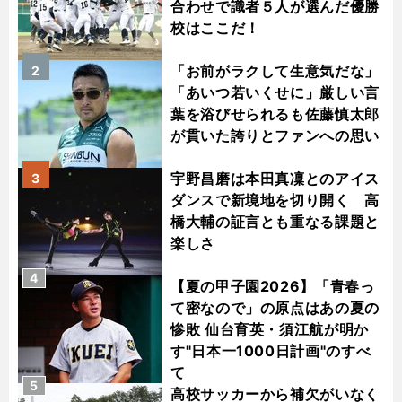
合わせで識者５人が選んだ優勝
校はここだ！
「お前がラクして生意気だな」
2
「あいつ若いくせに」厳しい言
葉を浴びせられるも佐藤慎太郎
が貫いた誇りとファンへの思い
宇野昌磨は本田真凜とのアイス
3
ダンスで新境地を切り開く 高
橋大輔の証言とも重なる課題と
楽しさ
4
【夏の甲子園2026】「青春っ
て密なので」の原点はあの夏の
惨敗 仙台育英・須江航が明か
す"日本一1000日計画"のすべ
て
5
高校サッカーから補欠がいなく