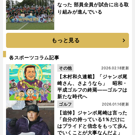
なった 部員全員が試合に出る取
り組みが進んでいる
もっと見る
各スポーツコラム記事
その他
2026.02.18更新
【木村和久連載】「ジャンボ尾
崎さん、さようなら」 昭和・
平成ゴルフの終焉――ゴルフは
新たな時代へ
ゴルフ
2026.01.16更新
【追悼】ジャンボ尾崎は言った
「自分の持っている1％だけに
はプライドと信念をもって歩ん
でいくことが大事なんだよ」