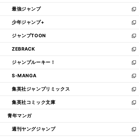
ン
ウ
し
最強ジャンプ
ド
ィ
い
新
ウ
ン
ウ
し
少年ジャンプ+
で
ド
ィ
い
新
開
ウ
ン
ウ
し
ジャンプTOON
く
で
ド
ィ
い
新
開
ウ
ン
ウ
し
ZEBRACK
く
で
ド
ィ
い
新
開
ウ
ン
ウ
し
ジャンプルーキー！
く
で
ド
ィ
い
新
開
ウ
ン
ウ
し
S-MANGA
く
で
ド
ィ
い
新
開
ウ
ン
ウ
し
集英社ジャンプリミックス
く
で
ド
ィ
い
新
開
ウ
ン
ウ
し
集英社コミック文庫
く
で
ド
ィ
い
新
開
ウ
ン
ウ
し
青年マンガ
く
で
ド
ィ
い
開
ウ
ン
ウ
週刊ヤングジャンプ
く
で
ド
ィ
新
開
ウ
ン
し