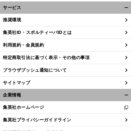
サービス
開
く/
推奨環境
閉
じ
集英社ID・スポルティーバIDとは
る
利用規約・会員規約
】
。
記
」
前
へ
特定商取引法に基づく表示・その他の事項
ブラウザプッシュ通知について
サイトマップ
企業情報
開
く/
集英社ホームページ
新
閉
し
じ
集英社プライバシーガイドライン
い
る
ウ