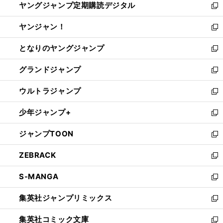
ヤングジャンプ定期購読デジタル
く
で
ド
い
新
開
ウ
ウ
し
ヤンジャン！
く
で
ィ
い
新
開
ン
ウ
し
となりのヤングジャンプ
く
ド
ィ
い
新
ウ
ン
ウ
し
グランドジャンプ
で
ド
ィ
い
新
開
ウ
ン
ウ
し
ウルトラジャンプ
く
で
ド
ィ
い
新
開
ウ
ン
ウ
し
少年ジャンプ+
く
で
ド
ィ
い
新
開
ウ
ン
ウ
し
ジャンプTOON
く
で
ド
ィ
い
新
開
ウ
ン
ウ
し
ZEBRACK
く
で
ド
ィ
い
新
開
ウ
ン
ウ
し
S-MANGA
く
で
ド
ィ
い
新
開
ウ
ン
ウ
し
集英社ジャンプリミックス
く
で
ド
ィ
い
新
開
ウ
ン
ウ
し
集英社コミック文庫
く
で
ド
ィ
い
新