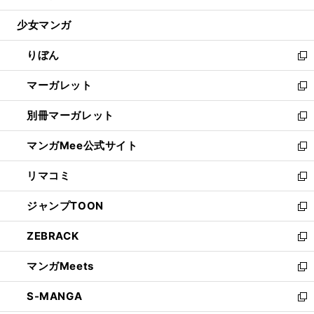
開
ウ
ン
ウ
し
少女マンガ
く
で
ド
ィ
い
開
ウ
ン
ウ
りぼん
く
で
ド
ィ
新
開
ウ
ン
し
マーガレット
く
で
ド
い
新
開
ウ
ウ
し
別冊マーガレット
く
で
ィ
い
新
開
ン
ウ
し
マンガMee公式サイト
く
ド
ィ
い
新
ウ
ン
ウ
し
リマコミ
で
ド
ィ
い
新
開
ウ
ン
ウ
し
ジャンプTOON
く
で
ド
ィ
い
新
開
ウ
ン
ウ
し
ZEBRACK
く
で
ド
ィ
い
新
開
ウ
ン
ウ
し
マンガMeets
く
で
ド
ィ
い
新
開
ウ
ン
ウ
し
S-MANGA
く
で
ド
ィ
い
新
開
ウ
ン
ウ