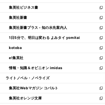
開
ウ
ン
し
集英社ビジネス書
く
で
ド
い
新
開
ウ
ウ
し
集英社新書
く
で
ィ
い
新
開
ン
ウ
し
集英社新書プラス - 知の水先案内人
く
ド
ィ
い
新
ウ
ン
ウ
し
1日5分で、明日は変わる よみタイ yomitai
で
ド
ィ
い
新
開
ウ
ン
ウ
し
kotoba
く
で
ド
ィ
い
新
開
ウ
ン
ウ
し
e!集英社
く
で
ド
ィ
い
新
開
ウ
ン
ウ
し
情報・知識＆オピニオン imidas
く
で
ド
ィ
い
新
開
ウ
ン
ウ
し
ライトノベル・ノベライズ
く
で
ド
ィ
い
開
ウ
ン
ウ
集英社Webマガジン コバルト
く
で
ド
ィ
新
開
ウ
ン
し
集英社オレンジ文庫
く
で
ド
い
新
開
ウ
ウ
し