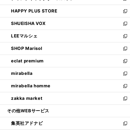
ン
ウ
し
HAPPY PLUS STORE
ド
ィ
い
新
ウ
ン
ウ
し
SHUEISHA VOX
で
ド
ィ
い
新
開
ウ
ン
ウ
し
LEEマルシェ
く
で
ド
ィ
い
新
開
ウ
ン
ウ
し
SHOP Marisol
く
で
ド
ィ
い
新
開
ウ
ン
ウ
し
eclat premium
く
で
ド
ィ
い
新
開
ウ
ン
ウ
し
mirabella
く
で
ド
ィ
い
新
開
ウ
ン
ウ
し
mirabella homme
く
で
ド
ィ
い
新
開
ウ
ン
ウ
し
zakka market
く
で
ド
ィ
い
新
開
ウ
ン
ウ
し
その他WEBサービス
く
で
ド
ィ
い
開
ウ
ン
ウ
集英社アドナビ
く
で
ド
ィ
新
開
ウ