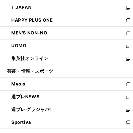
開
ウ
ン
ウ
し
T JAPAN
く
で
ド
ィ
い
新
開
ウ
ン
ウ
し
HAPPY PLUS ONE
く
で
ド
ィ
い
新
開
ウ
ン
ウ
し
MEN'S NON-NO
く
で
ド
ィ
い
新
開
ウ
ン
ウ
し
UOMO
く
で
ド
ィ
い
新
開
ウ
ン
ウ
し
集英社オンライン
く
で
ド
ィ
い
新
開
ウ
ン
ウ
し
芸能・情報・スポーツ
く
で
ド
ィ
い
開
ウ
ン
ウ
Myojo
く
で
ド
ィ
新
開
ウ
ン
し
週プレNEWS
く
で
ド
い
新
開
ウ
ウ
し
週プレ グラジャパ!
く
で
ィ
い
新
開
ン
ウ
し
Sportiva
く
ド
ィ
い
新
ウ
ン
ウ
し