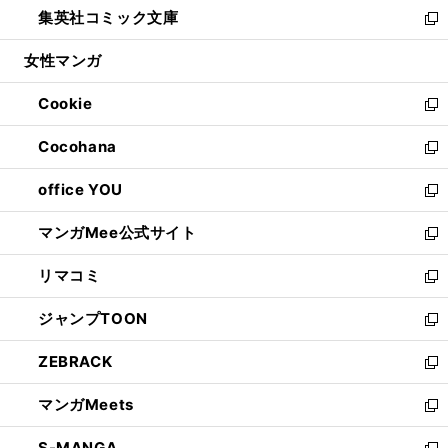
し
集英社コミック文庫
く
で
ド
ィ
い
新
開
ウ
ン
ウ
し
女性マンガ
く
で
ド
ィ
い
開
ウ
ン
ウ
Cookie
く
で
ド
ィ
新
開
ウ
ン
し
Cocohana
く
で
ド
い
新
開
ウ
ウ
し
office YOU
く
で
ィ
い
新
開
ン
ウ
し
マンガMee公式サイト
く
ド
ィ
い
新
ウ
ン
ウ
し
リマコミ
で
ド
ィ
い
新
開
ウ
ン
ウ
し
ジャンプTOON
く
で
ド
ィ
い
新
開
ウ
ン
ウ
し
ZEBRACK
く
で
ド
ィ
い
新
開
ウ
ン
ウ
し
マンガMeets
く
で
ド
ィ
い
新
開
ウ
ン
ウ
し
S-MANGA
く