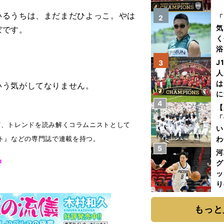
を
るうちは、まだまだひよっこ。やは
「
2
気
ぼです。
く
浴
太
J
3
ァ
人
は
いう気がしてなりません。
に
4
と
【
「
など、トレンドを読み解くコラムニストとして
い
ト』などの専門誌で連載を持つ。
わ
5
だ
河
中
グ
ッ
り
糧
は
もっと