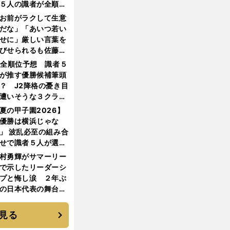
５人の識者が全順位
大胆予想
お前がラクして生意
だな」「あいつ若い
せに」厳しい言葉を
びせられるも佐藤慎
郎が貫いた誇りとフ
1全順位予想 識者５
ンへの思い
が推す優勝候補筆頭
？ J2降格の憂き目
遭いそうな３クラブ
は？
夏の甲子園2026】
優勝は横浜じゃな
」 波乱必至の組み合
せで識者５人が選ん
優勝校はここだ！
村勇輝がサマーリー
で示したリーダーシ
プと悔し涙 ２年ぶ
の日本代表の舞台を
に３年目のNBA挑戦
続く
見る