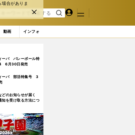
る場合がありま
マイペ
閉じ
検索
メニュ
ー
る
す
ジ
る
動画
インフォ
ィーバ バレーボール特
.4 6月30日発売
ィーバ 部活特集号 3
売
などのお知らせが届く
通知を受け取る方法につ