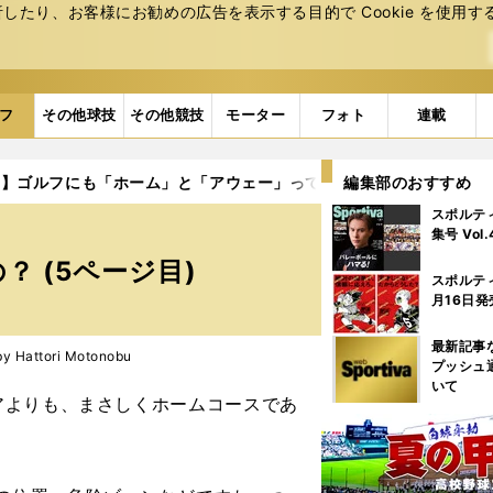
たり、お客様にお勧めの広告を表⽰する⽬的で Cookie を使⽤す
フ
その他球技
その他競技
モーター
フォト
連載
載】ゴルフにも「ホーム」と「アウェー」ってあるの？
編集部のおすすめ
5ページ目
スポルテ
集号 Vol
 (5ページ目)
スポルテ
月16日発
最新記事
Hattori Motonobu
プッシュ
いて
よりも、まさしくホームコースであ