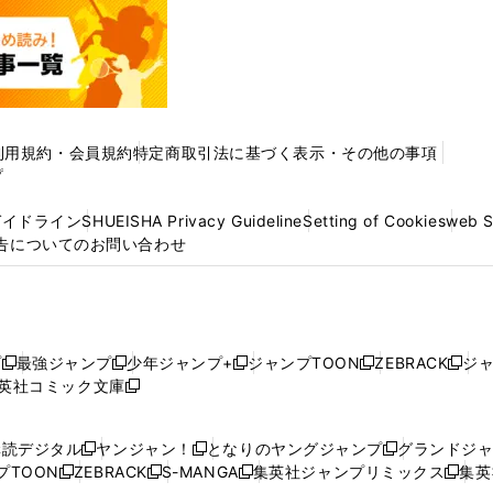
利用規約・会員規約
特定商取引法に基づく表示・その他の事項
プ
ガイドライン
SHUEISHA Privacy Guideline
Setting of Cookies
web 
告についてのお問い合わせ
プ
最強ジャンプ
少年ジャンプ+
ジャンプTOON
ZEBRACK
ジ
新
新
新
新
新
英社コミック文庫
し
新
し
し
し
し
い
い
し
い
い
い
ウ
ウ
い
ウ
ウ
ウ
購読デジタル
ヤンジャン！
となりのヤングジャンプ
グランドジ
新
新
新
ィ
ィ
ウ
ィ
ィ
ィ
プTOON
ZEBRACK
S-MANGA
集英社ジャンプリミックス
集英
新
し
新
し
新
し
新
ン
ン
ィ
ン
ン
ン