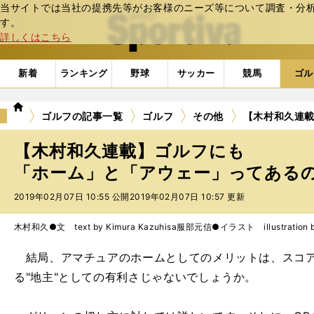
当サイトでは当社の提携先等がお客様のニーズ等について調査・分析し
web Sportiva (webスポルティーバ)
す。
詳しくはこちら
新着
ランキング
野球
サッカー
競馬
ゴル
we
ゴルフの記事一覧
ゴルフ
その他
【木村和久連
b
ス
【木村和久連載】ゴルフにも
ポ
ル
「ホーム」と「アウェー」ってあるの？
テ
2019年02月07日 10:55 公開
2019年02月07日 10:57 更新
ィ
ー
バ
木村和久●文 text by Kimura Kazuhisa
服部元信●イラスト illustration by 
結局、アマチュアのホームとしてのメリットは、スコア
る"地主"としての有利さじゃないでしょうか。