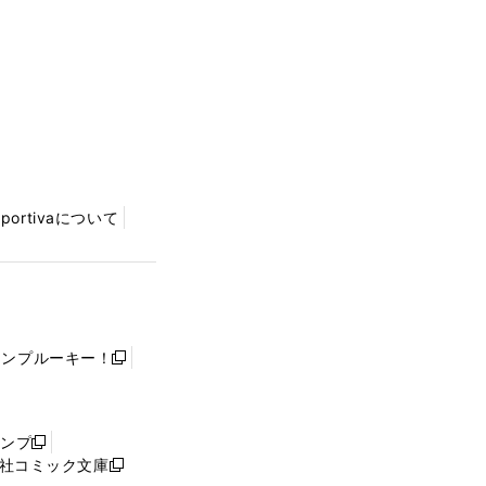
Sportivaについて
ャンプルーキー！
新
し
い
ウ
ャンプ
新
ィ
社コミック文庫
し
新
ン