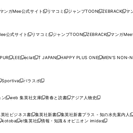
し
い
し
い
し
い
し
ド
ド
ン
ド
ド
ド
い
ウ
い
ウ
い
ウ
い
ウ
ウ
ド
ウ
ウ
ウ
マンガMee公式サイト
リマコミ
ジャンプTOON
ZEBRACK
マン
新
新
新
新
ウ
ィ
ウ
ィ
ウ
ィ
ウ
で
で
ウ
で
で
で
し
し
し
し
し
ィ
ン
ィ
ン
ィ
ン
ィ
開
開
で
開
開
開
い
い
い
い
い
ン
ド
ン
ド
ン
ド
ン
く
く
開
く
く
く
ウ
ウ
ウ
ウ
ウ
ド
ウ
ド
ウ
ド
ウ
ド
ee公式サイト
リマコミ
ジャンプTOON
ZEBRACK
マンガMeet
く
新
新
新
新
ィ
ィ
ィ
ィ
ィ
ウ
で
ウ
で
ウ
で
ウ
し
し
し
し
ン
ン
ン
ン
ン
で
開
で
開
で
開
で
い
い
い
い
ド
ド
ド
ド
ド
開
く
開
く
開
く
開
ウ
ウ
ウ
ウ
ウ
ウ
ウ
ウ
ウ
PUR
LEE
eclat
T JAPAN
HAPPY PLUS ONE
MEN'S NON-
く
く
く
く
新
新
新
新
新
ィ
ィ
ィ
ィ
で
で
で
で
で
し
し
し
し
し
ン
ン
ン
ン
開
開
開
開
開
い
い
い
い
い
ド
ド
ド
ド
く
く
く
く
く
ウ
ウ
ウ
ウ
ウ
ウ
ウ
ウ
ウ
Sportiva
パラスポ
新
新
ィ
ィ
ィ
ィ
ィ
で
で
で
で
し
し
し
ン
ン
ン
ン
ン
開
開
開
開
い
い
い
ド
ド
ド
ド
ド
ョン
web 集英社文庫
青春と読書
アジア人物史
く
く
く
く
新
新
新
新
ウ
ウ
ウ
ウ
ウ
ウ
ウ
ウ
し
し
し
し
ィ
ィ
ィ
で
で
で
で
で
い
い
い
い
ン
ン
ン
集英社ビジネス書
集英社新書
集英社新書プラス - 知の水先案内人
開
開
開
開
開
新
新
新
ウ
ウ
ウ
ウ
ド
ド
ド
kotoba
e!集英社
情報・知識＆オピニオン imidas
く
く
く
く
く
新
し
新
し
新
ィ
ィ
ィ
ィ
ウ
ウ
ウ
し
し
い
し
い
し
ン
ン
ン
ン
で
で
で