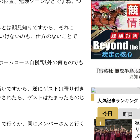
の位置、危険ゾーンなどですね。つ
。
とは顔見知りですから、それこ
ばいけないのも、仕方のないことで
ホームコース自慢"以外の何ものでも
いですから、逆にゲストは寄り付き
かされたら、ゲストはたまったものじ
人気記事ランキング
今日
昨日
秋
で行くか、同じメンバーさんと行く
1
リ
ズ