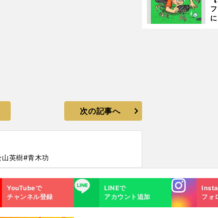
フ
に
出
は
次の記事へ
松山英樹
#青木功
Instagra
LINE
YouTubeで
LINEで
Inst
m
チャンネル登録
アカウント追加
フォ