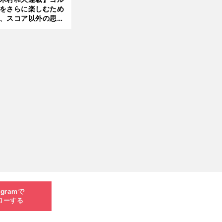
をさらに楽しむため
、スコア以外の思い
作りにも励んでみて
？
agramで
ローする