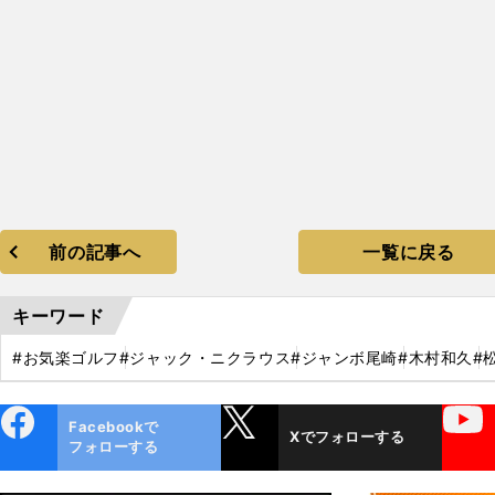
前の記事へ
一覧に戻る
キーワード
#お気楽ゴルフ
#ジャック・ニクラウス
#ジャンボ尾崎
#木村和久
#
ebo
X
YouTube
Facebookで
Xでフォローする
ok
フォローする