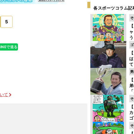
各スポーツコラム記
そ
5
【
ャ
う
ゴ
ゴ
LINEで送る
フ
【
は
て
ラ
男
歩
【
な
弟
「
ついて
崎
そ
ず
【
立
カ
ゴ
ど
そ
か
【