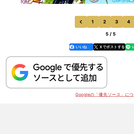
1
2
3
4
のページへ
前
5 / 5
いいね
Xでポストする
line
faceboo
x
k
Googleの「優先ソース」に