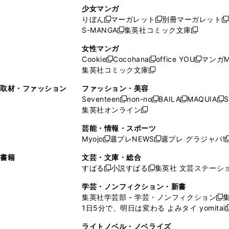
し
い
し
ン
ド
ド
ン
少女マンガ
い
ウ
い
ド
ウ
ウ
ド
りぼん
マーガレット
別冊マーガレット
新
新
新
ウ
ィ
ウ
ウ
で
で
ウ
S-MANGA
集英社コミック文庫
し
新
し
新
ィ
ン
ィ
で
開
開
で
い
し
い
し
ン
ド
ン
女性マンガ
開
く
く
開
ウ
い
ウ
い
ド
ウ
ド
Cookie
Cocohana
office YOU
マンガM
く
く
新
新
新
ィ
ウ
ィ
ウ
ウ
で
ウ
集英社コミック文庫
し
新
し
し
ン
ィ
ン
ィ
で
開
で
い
し
い
い
ド
ン
ド
ン
取材・ファッション
ファッション・美容
開
く
開
ウ
い
ウ
ウ
ウ
ド
ウ
ド
Seventeen
non-no
BAILA
MAQUIA
S
く
く
新
新
新
新
ィ
ウ
ィ
ィ
で
ウ
で
ウ
集英社オンライン
し
新
し
し
し
ン
ィ
ン
ン
開
で
開
で
い
し
い
い
い
ド
ン
ド
ド
芸能・情報・スポーツ
く
開
く
開
ウ
い
ウ
ウ
ウ
ウ
ド
ウ
ウ
Myojo
週プレNEWS
週プレ グラジャパ!
く
く
新
新
新
ィ
ウ
ィ
ィ
ィ
で
ウ
で
で
し
し
ン
ィ
ン
ン
ン
書籍
文芸・文庫・総合
開
で
開
開
い
い
ド
ン
ド
ド
ド
すばる
小説すばる
集英社 文芸ステーシ
く
開
く
く
新
新
ウ
ウ
ウ
ド
ウ
ウ
ウ
く
し
し
ィ
ィ
学芸・ノンフィクション・新書
で
ウ
で
で
で
い
い
ン
ン
集英社学芸部 - 学芸・ノンフィクション
開
で
開
開
開
新
ウ
ウ
ド
ド
1日5分で、明日は変わる よみタイ yomitai
く
開
く
く
く
し
新
ィ
ィ
ウ
ウ
く
い
ン
ン
ライトノベル・ノベライズ
で
で