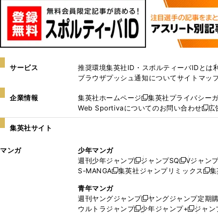
サービス
推奨環境
集英社ID・スポルティーバIDとは
ブラウザプッシュ通知について
サイトマッ
企業情報
集英社ホームページ
集英社プライバシー
新
Web Sportivaについてのお問い合わせ
広
し
新
い
し
集英社サイト
ウ
い
ィ
ウ
マンガ
少年マンガ
ン
ィ
週刊少年ジャンプ
ジャンプSQ
Vジャン
ド
ン
新
新
S-MANGA
集英社ジャンプリミックス
集
ウ
ド
新
し
し
新
で
ウ
し
い
い
し
青年マンガ
開
で
い
ウ
ウ
い
週刊ヤングジャンプ
ヤングジャンプ定期
新
く
開
ウ
ィ
ィ
ウ
ウルトラジャンプ
少年ジャンプ+
ジャン
新
し
新
く
ィ
ン
ン
ィ