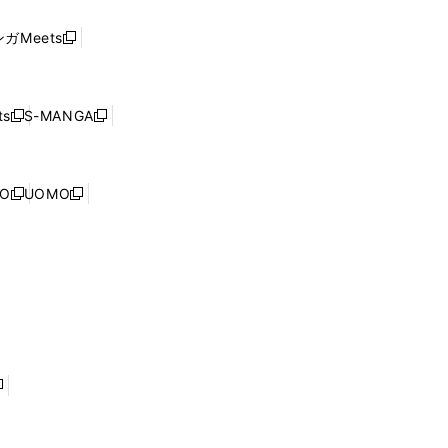
い
し
ド
ウ
い
ウ
ガMeets
新
ィ
ウ
で
し
ン
ィ
開
い
ド
ン
く
ウ
ウ
ド
s
S-MANGA
新
新
ィ
で
ウ
し
し
ン
開
で
い
い
ド
く
開
ウ
ウ
ウ
NO
UOMO
く
新
新
ィ
ィ
で
し
し
ン
ン
開
い
い
ド
ド
く
ウ
ウ
ウ
ウ
ィ
ィ
で
で
ン
ン
開
開
ド
ド
く
く
ウ
ウ
で
で
開
開
く
く
し
い