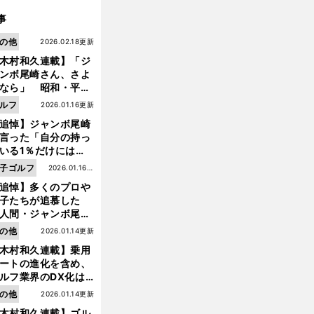
事
の他
2026.02.18更新
木村和久連載】「ジ
ンボ尾崎さん、さよ
なら」 昭和・平成
ルフの終焉――ゴル
ルフ
2026.01.16更新
は新たな時代へ
追悼】ジャンボ尾崎
言った「自分の持っ
いる1％だけにはプ
イドと信念をもって
子ゴルフ
2026.01.16更
んでいくことが大事
追悼】多くのプロや
新
んだよ」
子たちが追慕した
人間・ジャンボ尾
」の優しい視線 ま
の他
2026.01.14更新
は普通の人々の側に
木村和久連載】乗用
つ
ートの進化を含め、
ルフ業界のDX化は
【
木
】
。
う展開されていくの
の他
2026.01.14更新
村和久連載
オイシイことがいっぱい
ゴルフトーナメント観戦術
木村和久連載】ゴル