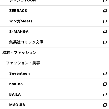
ジャンプTOON
く
で
ド
ィ
い
新
開
ウ
ン
ウ
し
ZEBRACK
く
で
ド
ィ
い
新
開
ウ
ン
ウ
し
マンガMeets
く
で
ド
ィ
い
新
開
ウ
ン
ウ
し
S-MANGA
く
で
ド
ィ
い
新
開
ウ
ン
ウ
し
集英社コミック文庫
く
で
ド
ィ
い
新
開
ウ
ン
ウ
し
取材・ファッション
く
で
ド
ィ
い
開
ウ
ン
ウ
ファッション・美容
く
で
ド
ィ
開
ウ
ン
Seventeen
く
で
ド
新
開
ウ
し
non-no
く
で
い
新
開
ウ
し
BAILA
く
ィ
い
新
ン
ウ
し
MAQUIA
ド
ィ
い
新