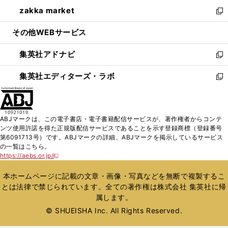
ウ
ン
ウ
し
zakka market
く
で
ド
ィ
い
新
開
ウ
ン
ウ
し
その他WEBサービス
く
で
ド
ィ
い
開
ウ
ン
ウ
集英社アドナビ
く
で
ド
ィ
新
開
ウ
ン
し
集英社エディターズ・ラボ
く
で
ド
い
新
開
ウ
ウ
し
く
で
ィ
い
開
ン
ウ
ABJマークは、この電子書店・電子書籍配信サービスが、著作権者からコンテ
く
ド
ィ
ンツ使用許諾を得た正規版配信サービスであることを示す登録商標（登録番号
ウ
ン
第6091713号）です。ABJマークの詳細、ABJマークを掲示しているサービス
で
ド
の一覧はこちら。
開
ウ
https://aebs.or.jp/
新
く
で
し
い
開
本ホームページに記載の文章・画像・写真などを無断で複製するこ
ウ
く
とは法律で禁じられています。全ての著作権は株式会社 集英社に帰
ィ
属します。
ン
ド
© SHUEISHA Inc. All Rights Reserved.
ウ
で