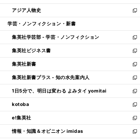
開
ウ
ン
ウ
し
アジア人物史
く
で
ド
ィ
い
新
開
ウ
ン
ウ
し
学芸・ノンフィクション・新書
く
で
ド
ィ
い
開
ウ
ン
ウ
集英社学芸部 - 学芸・ノンフィクション
く
で
ド
ィ
新
開
ウ
ン
し
集英社ビジネス書
く
で
ド
い
新
開
ウ
ウ
し
集英社新書
く
で
ィ
い
新
開
ン
ウ
し
集英社新書プラス - 知の水先案内人
く
ド
ィ
い
新
ウ
ン
ウ
し
1日5分で、明日は変わる よみタイ yomitai
で
ド
ィ
い
新
開
ウ
ン
ウ
し
kotoba
く
で
ド
ィ
い
新
開
ウ
ン
ウ
し
e!集英社
く
で
ド
ィ
い
新
開
ウ
ン
ウ
し
情報・知識＆オピニオン imidas
く
で
ド
ィ
い
新
開
ウ
ン
ウ
し