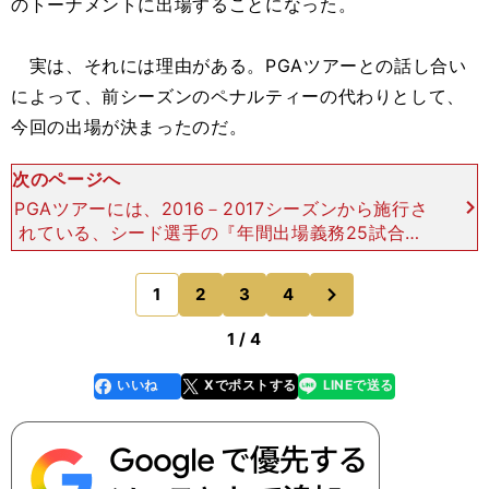
のトーナメントに出場することになった。
実は、それには理由がある。PGAツアーとの話し合い
によって、前シーズンのペナルティーの代わりとして、
今回の出場が決まったのだ。
次のページへ
PGAツアーには、2016－2017シーズンから施行さ
れている、シード選手の『年間出場義務25試合』
というルールがある。 このルールは、タイガー・
ウッズ（アメリカ）やフィル・ミケルソン（アメリ
次
1
2
3
4
のページへ
カ）らラ
1 / 4
いいね
Xでポストする
LINEで送る
line
faceboo
x
k