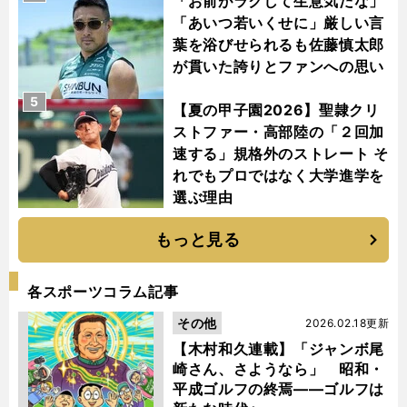
「お前がラクして生意気だな」
「あいつ若いくせに」厳しい言
葉を浴びせられるも佐藤慎太郎
が貫いた誇りとファンへの思い
5
【夏の甲子園2026】聖隷クリ
ストファー・高部陸の「２回加
速する」規格外のストレート そ
れでもプロではなく大学進学を
選ぶ理由
もっと見る
各スポーツコラム記事
その他
2026.02.18更新
【木村和久連載】「ジャンボ尾
崎さん、さようなら」 昭和・
平成ゴルフの終焉――ゴルフは