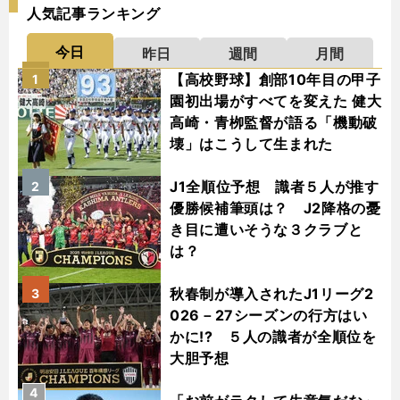
人気記事ランキング
今日
昨日
週間
月間
【高校野球】創部10年目の甲子
1
園初出場がすべてを変えた 健大
高崎・青栁監督が語る「機動破
壊」はこうして生まれた
J1全順位予想 識者５人が推す
2
優勝候補筆頭は？ J2降格の憂
き目に遭いそうな３クラブと
は？
秋春制が導入されたJ1リーグ2
3
026－27シーズンの行方はい
かに!? ５人の識者が全順位を
大胆予想
4