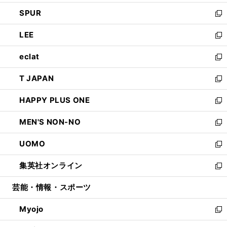
ウ
ン
ウ
し
SPUR
で
ド
ィ
い
新
開
ウ
ン
ウ
し
LEE
く
で
ド
ィ
い
新
開
ウ
ン
ウ
し
eclat
く
で
ド
ィ
い
新
開
ウ
ン
ウ
し
T JAPAN
く
で
ド
ィ
い
新
開
ウ
ン
ウ
し
HAPPY PLUS ONE
く
で
ド
ィ
い
新
開
ウ
ン
ウ
し
MEN'S NON-NO
く
で
ド
ィ
い
新
開
ウ
ン
ウ
し
UOMO
く
で
ド
ィ
い
新
開
ウ
ン
ウ
し
集英社オンライン
く
で
ド
ィ
い
新
開
ウ
ン
ウ
し
芸能・情報・スポーツ
く
で
ド
ィ
い
開
ウ
ン
ウ
Myojo
く
で
ド
ィ
新
開
ウ
ン
し