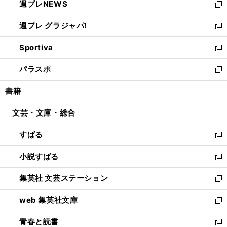
週プレNEWS
く
で
ド
い
新
開
ウ
ウ
し
週プレ グラジャパ!
く
で
ィ
い
新
開
ン
ウ
し
Sportiva
く
ド
ィ
い
新
ウ
ン
ウ
し
パラスポ
で
ド
ィ
い
新
開
ウ
ン
ウ
し
書籍
く
で
ド
ィ
い
開
ウ
ン
ウ
文芸・文庫・総合
く
で
ド
ィ
開
ウ
ン
すばる
く
で
ド
新
開
ウ
し
小説すばる
く
で
い
新
開
ウ
し
集英社 文芸ステーション
く
ィ
い
新
ン
ウ
し
web 集英社文庫
ド
ィ
い
新
ウ
ン
ウ
し
青春と読書
で
ド
ィ
い
新