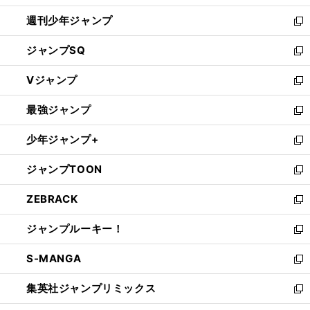
開
週刊少年ジャンプ
く
新
し
ジャンプSQ
い
新
ウ
し
Vジャンプ
ィ
い
新
ン
ウ
し
最強ジャンプ
ド
ィ
い
新
ウ
ン
ウ
し
少年ジャンプ+
で
ド
ィ
い
新
開
ウ
ン
ウ
し
ジャンプTOON
く
で
ド
ィ
い
新
開
ウ
ン
ウ
し
ZEBRACK
く
で
ド
ィ
い
新
開
ウ
ン
ウ
し
ジャンプルーキー！
く
で
ド
ィ
い
新
開
ウ
ン
ウ
し
S-MANGA
く
で
ド
ィ
い
新
開
ウ
ン
ウ
し
集英社ジャンプリミックス
く
で
ド
ィ
い
新
開
ウ
ン
ウ
し