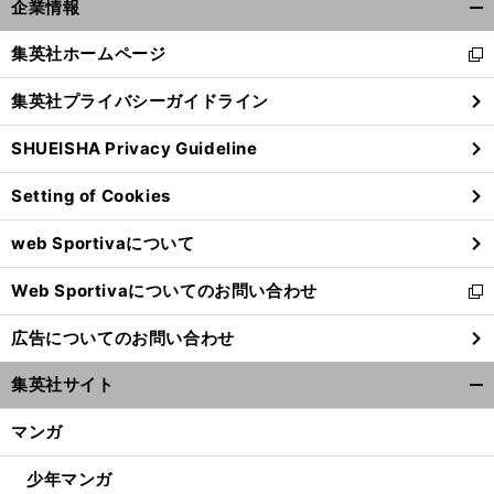
】
？
前
企業情報
へ
開
く/
集英社ホームページ
新
閉
し
じ
集英社プライバシーガイドライン
い
る
ウ
SHUEISHA Privacy Guideline
ィ
ン
Setting of Cookies
ド
ウ
web Sportivaについて
で
開
Web Sportivaについてのお問い合わせ
く
新
し
広告についてのお問い合わせ
い
ウ
集英社サイト
ィ
開
ン
く/
マンガ
ド
閉
ウ
じ
少年マンガ
で
る