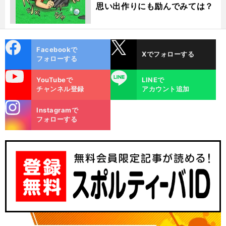
思い出作りにも励んでみては？
cebo
X
Facebookで
Xでフォローする
ok
フォローする
uTube
LINE
YouTubeで
LINEで
チャンネル登録
アカウント追加
stagra
Instagramで
m
フォローする