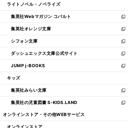
ライトノベル・ノベライズ
く
で
ド
ィ
い
開
ウ
ン
ウ
集英社Webマガジン コバルト
く
で
ド
ィ
新
開
ウ
ン
し
集英社オレンジ文庫
く
で
ド
い
新
開
ウ
ウ
し
シフォン文庫
く
で
ィ
い
新
開
ン
ウ
し
ダッシュエックス文庫公式サイト
く
ド
ィ
い
新
ウ
ン
ウ
し
JUMP j-BOOKS
で
ド
ィ
い
新
開
ウ
ン
ウ
し
キッズ
く
で
ド
ィ
い
開
ウ
ン
ウ
集英社みらい文庫
く
で
ド
ィ
新
開
ウ
ン
し
集英社の児童図書 S-KIDS.LAND
く
で
ド
い
新
開
ウ
ウ
し
オンラインストア・
その他WEBサービス
く
で
ィ
い
開
ン
ウ
オンラインストア
く
ド
ィ