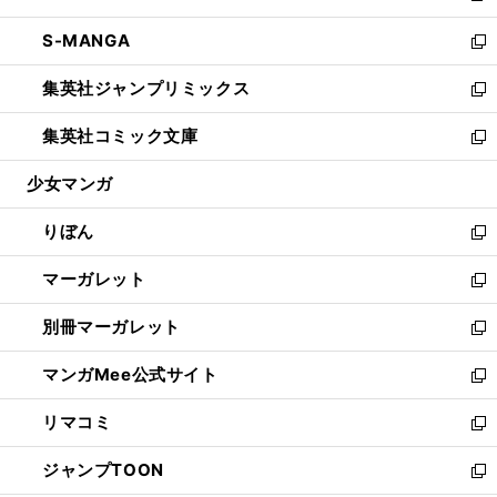
開
ウ
ン
ウ
し
S-MANGA
く
で
ド
ィ
い
新
開
ウ
ン
ウ
し
集英社ジャンプリミックス
く
で
ド
ィ
い
新
開
ウ
ン
ウ
し
集英社コミック文庫
く
で
ド
ィ
い
新
開
ウ
ン
ウ
し
少女マンガ
く
で
ド
ィ
い
開
ウ
ン
ウ
りぼん
く
で
ド
ィ
新
開
ウ
ン
し
マーガレット
く
で
ド
い
新
開
ウ
ウ
し
別冊マーガレット
く
で
ィ
い
新
開
ン
ウ
し
マンガMee公式サイト
く
ド
ィ
い
新
ウ
ン
ウ
し
リマコミ
で
ド
ィ
い
新
開
ウ
ン
ウ
し
ジャンプTOON
く
で
ド
ィ
い
新
開
ウ
ン