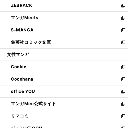
ウ
し
ZEBRACK
く
で
ド
ィ
い
新
開
ウ
ン
ウ
し
マンガMeets
く
で
ド
ィ
い
新
開
ウ
ン
ウ
し
S-MANGA
く
で
ド
ィ
い
新
開
ウ
ン
ウ
し
集英社コミック文庫
く
で
ド
ィ
い
新
開
ウ
ン
ウ
し
女性マンガ
く
で
ド
ィ
い
開
ウ
ン
ウ
Cookie
く
で
ド
ィ
新
開
ウ
ン
し
Cocohana
く
で
ド
い
新
開
ウ
ウ
し
office YOU
く
で
ィ
い
新
開
ン
ウ
し
マンガMee公式サイト
く
ド
ィ
い
新
ウ
ン
ウ
し
リマコミ
で
ド
ィ
い
新
開
ウ
ン
ウ
し