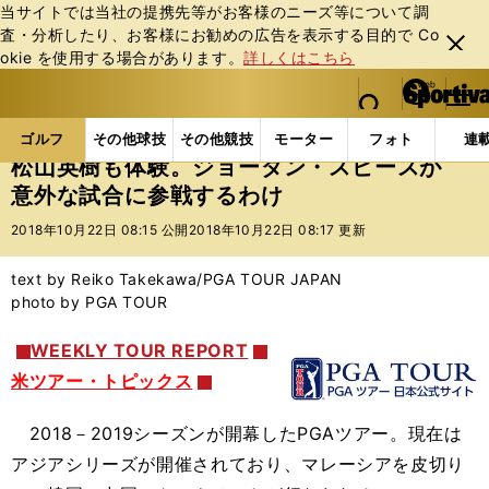
当サイトでは当社の提携先等がお客様のニーズ等について調
査・分析したり、お客様にお勧めの広告を表⽰する⽬的で Co
閉じ
okie を使⽤する場合があります。
詳しくはこちら
る
マイペ
web Sportiva (webスポルティーバ)
検索
メニュ
we
ー
ゴルフの記事一覧
ゴルフ
男子ゴルフ
松山英樹
b
ジ
ゴルフ
その他球技
その他競技
モーター
フォト
連
ス
松山英樹も体験。ジョーダン・スピースが
ポ
意外な試合に参戦するわけ
ル
テ
2018年10月22日 08:15 公開
2018年10月22日 08:17 更新
ィ
ー
text by Reiko Takekawa/PGA TOUR JAPAN
バ
photo by PGA TOUR
WEEKLY TOUR REPORT
米ツアー・トピックス
2018－2019シーズンが開幕したPGAツアー。現在は
アジアシリーズが開催されており、マレーシアを皮切り