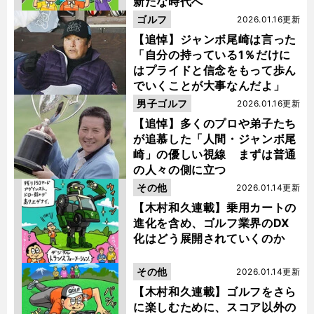
新たな時代へ
ゴルフ
2026.01.16更新
【追悼】ジャンボ尾崎は言った
「自分の持っている1％だけに
はプライドと信念をもって歩ん
でいくことが大事なんだよ」
男子ゴルフ
2026.01.16更新
【追悼】多くのプロや弟子たち
が追慕した「人間・ジャンボ尾
崎」の優しい視線 まずは普通
の人々の側に立つ
その他
2026.01.14更新
【木村和久連載】乗用カートの
進化を含め、ゴルフ業界のDX
化はどう展開されていくのか
その他
2026.01.14更新
【木村和久連載】ゴルフをさら
に楽しむために、スコア以外の