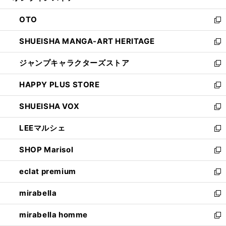
ウ
ン
OTO
で
ド
新
開
ウ
し
SHUEISHA MANGA-ART HERITAGE
く
で
い
新
開
ウ
し
ジャンプキャラクターズストア
く
ィ
い
新
ン
ウ
し
HAPPY PLUS STORE
ド
ィ
い
新
ウ
ン
ウ
し
SHUEISHA VOX
で
ド
ィ
い
新
開
ウ
ン
ウ
し
LEEマルシェ
く
で
ド
ィ
い
新
開
ウ
ン
ウ
し
SHOP Marisol
く
で
ド
ィ
い
新
開
ウ
ン
ウ
し
eclat premium
く
で
ド
ィ
い
新
開
ウ
ン
ウ
し
mirabella
く
で
ド
ィ
い
新
開
ウ
ン
ウ
し
mirabella homme
く
で
ド
ィ
い
新
開