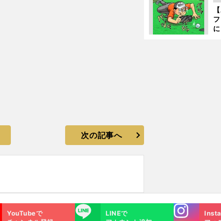
か
【
フ
に
出
は
次の記事へ
Instagra
LINE
YouTubeで
LINEで
Inst
m