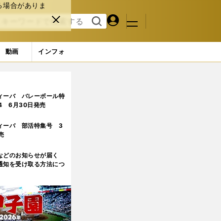
る場合がありま
マイペ
閉じ
検索
メニュ
ー
る
す
ジ
る
動画
インフォ
ィーバ バレーボール特
.4 6月30日発売
ィーバ 部活特集号 3
売
などのお知らせが届く
通知を受け取る方法につ