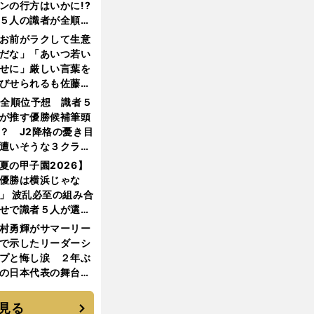
ンの行方はいかに!?
５人の識者が全順位
大胆予想
お前がラクして生意
だな」「あいつ若い
せに」厳しい言葉を
びせられるも佐藤慎
郎が貫いた誇りとフ
1全順位予想 識者５
ンへの思い
が推す優勝候補筆頭
？ J2降格の憂き目
遭いそうな３クラブ
は？
夏の甲子園2026】
優勝は横浜じゃな
」 波乱必至の組み合
せで識者５人が選ん
優勝校はここだ！
村勇輝がサマーリー
で示したリーダーシ
プと悔し涙 ２年ぶ
の日本代表の舞台を
に３年目のNBA挑戦
続く
見る