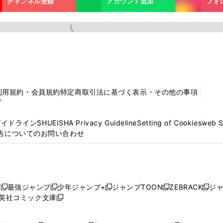
チャンネル登録
アカウント追加
フォ
利用規約・会員規約
特定商取引法に基づく表示・その他の事項
プ
ガイドライン
SHUEISHA Privacy Guideline
Setting of Cookies
web 
告についてのお問い合わせ
プ
最強ジャンプ
少年ジャンプ+
ジャンプTOON
ZEBRACK
ジ
新
新
新
新
新
英社コミック文庫
し
新
し
し
し
し
い
い
し
い
い
い
ウ
ウ
い
ウ
ウ
ウ