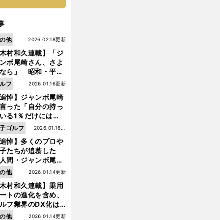
事
の他
2026.02.18更新
木村和久連載】「ジ
ンボ尾崎さん、さよ
なら」 昭和・平成
ルフの終焉――ゴル
ルフ
2026.01.16更新
は新たな時代へ
追悼】ジャンボ尾崎
言った「自分の持っ
いる1％だけにはプ
イドと信念をもって
子ゴルフ
2026.01.16更
んでいくことが大事
追悼】多くのプロや
新
んだよ」
子たちが追慕した
人間・ジャンボ尾
」の優しい視線 ま
の他
2026.01.14更新
は普通の人々の側に
木村和久連載】乗用
つ
ートの進化を含め、
ルフ業界のDX化は
う展開されていくの
前
の他
2026.01.14更新
へ