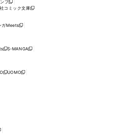
ャンプ
新
ィ
社コミック文庫
し
新
ン
い
し
ド
ウ
い
ウ
ガMeets
新
ィ
ウ
で
し
ン
ィ
開
い
ド
ン
く
ウ
ウ
ド
s
S-MANGA
新
新
ィ
で
ウ
し
し
ン
開
で
い
い
ド
く
開
ウ
ウ
ウ
NO
UOMO
く
新
新
ィ
ィ
で
し
し
ン
ン
開
い
い
ド
ド
く
ウ
ウ
ウ
ウ
ィ
ィ
で
で
ン
ン
開
開
ド
ド
く
く
ウ
ウ
で
で
開
開