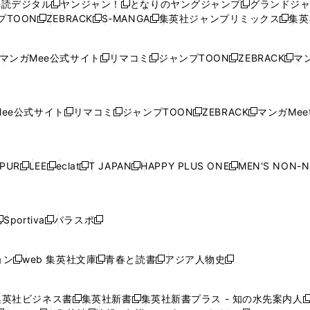
購読デジタル
ヤンジャン！
となりのヤングジャンプ
グランドジ
新
新
新
ィ
ィ
ウ
ィ
ィ
ィ
プTOON
ZEBRACK
S-MANGA
集英社ジャンプリミックス
集英
新
し
新
し
新
し
新
ン
ン
ィ
ン
ン
ン
し
い
し
い
し
い
し
ド
ド
ン
ド
ド
ド
い
ウ
い
ウ
い
ウ
い
ウ
ウ
ド
ウ
ウ
ウ
マンガMee公式サイト
リマコミ
ジャンプTOON
ZEBRACK
マン
新
新
新
新
ウ
ィ
ウ
ィ
ウ
ィ
ウ
で
で
ウ
で
で
で
し
し
し
し
し
ィ
ン
ィ
ン
ィ
ン
ィ
開
開
で
開
開
開
い
い
い
い
い
ン
ド
ン
ド
ン
ド
ン
く
く
開
く
く
く
ウ
ウ
ウ
ウ
ウ
ド
ウ
ド
ウ
ド
ウ
ド
ee公式サイト
リマコミ
ジャンプTOON
ZEBRACK
マンガMeet
く
新
新
新
新
ィ
ィ
ィ
ィ
ィ
ウ
で
ウ
で
ウ
で
ウ
し
し
し
し
ン
ン
ン
ン
ン
で
開
で
開
で
開
で
い
い
い
い
ド
ド
ド
ド
ド
開
く
開
く
開
く
開
ウ
ウ
ウ
ウ
ウ
ウ
ウ
ウ
ウ
PUR
LEE
eclat
T JAPAN
HAPPY PLUS ONE
MEN'S NON-
く
く
く
く
新
新
新
新
新
ィ
ィ
ィ
ィ
で
で
で
で
で
し
し
し
し
し
ン
ン
ン
ン
開
開
開
開
開
い
い
い
い
い
ド
ド
ド
ド
く
く
く
く
く
ウ
ウ
ウ
ウ
ウ
ウ
ウ
ウ
ウ
Sportiva
パラスポ
新
新
ィ
ィ
ィ
ィ
ィ
で
で
で
で
し
し
し
ン
ン
ン
ン
ン
開
開
開
開
い
い
い
ド
ド
ド
ド
ド
ョン
web 集英社文庫
青春と読書
アジア人物史
く
く
く
く
新
新
新
新
ウ
ウ
ウ
ウ
ウ
ウ
ウ
ウ
し
し
し
し
ィ
ィ
ィ
で
で
で
で
で
い
い
い
い
ン
ン
ン
集英社ビジネス書
集英社新書
集英社新書プラス - 知の水先案内人
開
開
開
開
開
新
新
新
ウ
ウ
ウ
ウ
ド
ド
ド