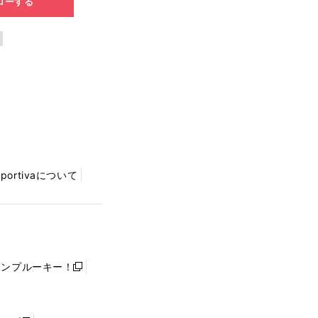
ローする
Sportivaについて
ャンプルーキー！
新
し
い
ウ