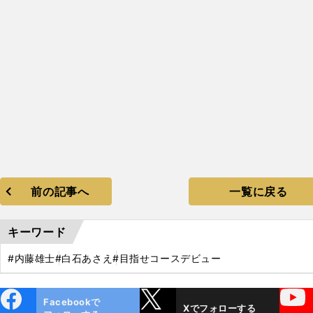
前の記事へ
一覧に戻る
キーワード
#内藤雄士
#白石あさえ
#目指せコースデビュー
ebo
X
YouTube
Facebookで
Xでフォローする
ok