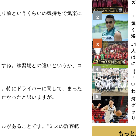
ズ
り前というくらいの気持ちで気楽に
を
「
2
気
く
浴
太
J
3
ァ
人
は
に
すね。練習場との違いというか、コ
4
と
【
「
い
。特にドライバーに関して、まった
わ
したかったと思いますが。
5
だ
河
グ
。
ッ
り
糧
ルがあることです。"ミスの許容範
は
もっと