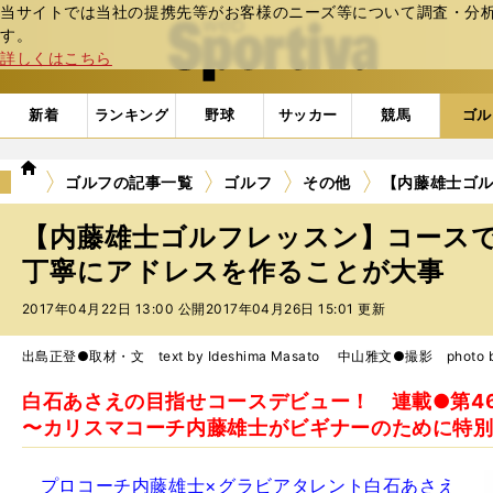
当サイトでは当社の提携先等がお客様のニーズ等について調査・分析し
web Sportiva (webスポルティーバ)
す。
詳しくはこちら
新着
ランキング
野球
サッカー
競馬
ゴル
we
ゴルフの記事一覧
ゴルフ
その他
【内藤雄士ゴ
b
ス
【内藤雄士ゴルフレッスン】コース
ポ
ル
丁寧にアドレスを作ることが大事
テ
2017年04月22日 13:00 公開
2017年04月26日 15:01 更新
ィ
ー
バ
出島正登●取材・文 text by Ideshima Masato 中山雅文●撮影 photo by
白石あさえの目指せコースデビュー！ 連載●第
〜カリスマコーチ内藤雄士がビギナーのために特
プロコーチ内藤雄士×グラビアタレント白石あさえ