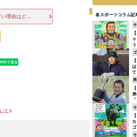
各スポーツコラム記
ない理由はどこ
ンで、地面から
そ
間違っているか
【
ャ
う
ゴ
ゴ
フ
【
LINEで送る
は
て
ラ
男
歩
【
な
弟
「
崎
そ
ついて
ず
【
立
カ
ゴ
」
ど
そ