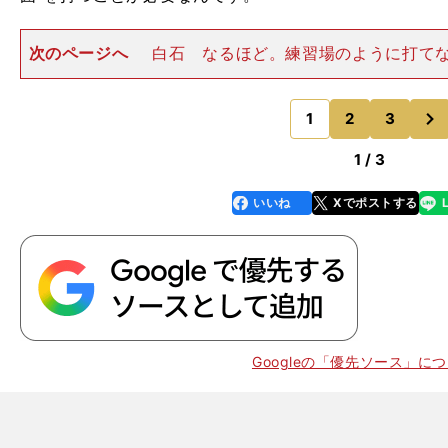
次のページへ
白石 なるほど。練習場のように打て
にあるんでしょう？内藤 特にユーティリティやアイア
打つショットでのミスが目立ちます。原因はアドレスが
次
らです。練習場の場合は
1
2
3
のページへ
1 / 3
いいね
Xでポストする
line
faceboo
x
k
Googleの「優先ソース」に
。
私