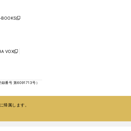
く
く
し
い
ウ
j-BOOKS
新
ィ
し
ン
い
ド
ウ
ウ
ィ
で
ン
HA VOX
開
新
ド
く
し
ウ
い
で
ウ
開
ィ
く
号 第6091713号）
ン
ド
ウ
で
に帰属します。
開
く