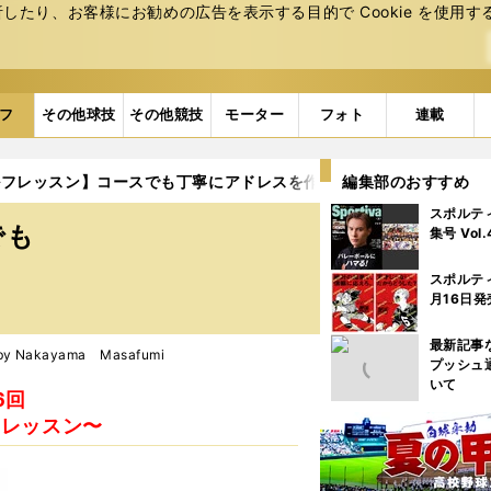
たり、お客様にお勧めの広告を表⽰する⽬的で Cookie を使⽤す
フ
その他球技
その他競技
モーター
フォト
連載
ルフレッスン】コースでも丁寧にアドレスを作ることが大事
編集部のおすすめ
スポルテ
でも
集号 Vol
スポルテ
月16日発
最新記事
 Nakayama Masafumi
プッシュ
いて
46回
別レッスン〜