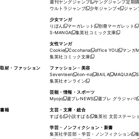
週刊ヤングジャンプ
ヤングジャンプ定期
新
く
開
ウ
ィ
ィ
ウ
ウルトラジャンプ
少年ジャンプ+
ジャン
新
し
新
く
ィ
ン
ン
ィ
し
い
し
ン
ド
ド
ン
少女マンガ
い
ウ
い
ド
ウ
ウ
ド
りぼん
マーガレット
別冊マーガレット
新
新
新
ウ
ィ
ウ
ウ
で
で
ウ
S-MANGA
集英社コミック文庫
し
新
し
新
ィ
ン
ィ
で
開
開
で
い
し
い
し
ン
ド
ン
女性マンガ
開
く
く
開
ウ
い
ウ
い
ド
ウ
ド
Cookie
Cocohana
office YOU
マンガM
く
く
新
新
新
ィ
ウ
ィ
ウ
ウ
で
ウ
集英社コミック文庫
し
新
し
し
ン
ィ
ン
ィ
で
開
で
い
し
い
い
ド
ン
ド
ン
取材・ファッション
ファッション・美容
開
く
開
ウ
い
ウ
ウ
ウ
ド
ウ
ド
Seventeen
non-no
BAILA
MAQUIA
S
く
く
新
新
新
新
ィ
ウ
ィ
ィ
で
ウ
で
ウ
集英社オンライン
し
新
し
し
し
ン
ィ
ン
ン
開
で
開
で
い
し
い
い
い
ド
ン
ド
ド
芸能・情報・スポーツ
く
開
く
開
ウ
い
ウ
ウ
ウ
ウ
ド
ウ
ウ
Myojo
週プレNEWS
週プレ グラジャパ!
く
く
新
新
新
ィ
ウ
ィ
ィ
ィ
で
ウ
で
で
し
し
ン
ィ
ン
ン
ン
書籍
文芸・文庫・総合
開
で
開
開
い
い
ド
ン
ド
ド
ド
すばる
小説すばる
集英社 文芸ステーシ
く
開
く
く
新
新
ウ
ウ
ウ
ド
ウ
ウ
ウ
く
し
し
ィ
ィ
学芸・ノンフィクション・新書
で
ウ
で
で
で
い
い
ン
ン
集英社学芸部 - 学芸・ノンフィクション
開
で
開
開
開
新
ウ
ウ
ド
ド