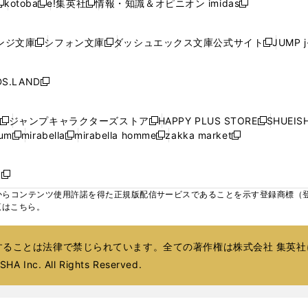
kotoba
e!集英社
情報・知識＆オピニオン imidas
く
く
く
く
く
新
し
新
し
新
ィ
ィ
ィ
ィ
ウ
ウ
ウ
し
し
い
し
い
し
ン
ン
ン
ン
で
で
で
い
い
ウ
い
ウ
い
ド
ド
ド
ド
ンジ文庫
シフォン文庫
ダッシュエックス文庫公式サイト
JUMP 
開
開
開
新
新
新
ウ
ウ
ィ
ウ
ィ
ウ
ウ
ウ
ウ
ウ
く
く
く
し
し
し
ィ
ィ
ン
ィ
ン
ィ
で
で
で
で
い
い
い
ン
ン
ド
ン
ド
ン
S.LAND
開
開
開
開
新
ウ
ウ
ウ
ド
ド
ウ
ド
ウ
ド
く
く
く
く
し
ィ
ィ
ィ
ウ
ウ
で
ウ
で
ウ
い
ン
ン
ン
ジャンプキャラクターズストア
HAPPY PLUS STORE
SHUEIS
で
で
開
で
開
で
新
新
新
ウ
ド
ド
ド
ium
mirabella
mirabella homme
zakka market
開
開
く
開
く
開
し
新
新
新
し
新
し
ィ
ウ
ウ
ウ
く
く
く
く
い
し
し
い
し
し
い
ン
で
で
で
ウ
い
い
ウ
い
い
ウ
ド
ボ
開
開
開
新
ィ
ウ
ウ
ィ
ウ
ウ
ィ
ウ
く
く
く
し
らコンテンツ使用許諾を得た正規版配信サービスであることを示す登録商標（登録番
ン
ィ
ィ
ン
ィ
ィ
ン
で
い
覧はこちら。
ド
ン
ン
ド
ン
ン
ド
開
ウ
ウ
ド
ド
ウ
ド
ド
ウ
く
ィ
で
ウ
ウ
で
ウ
ウ
で
ることは法律で禁じられています。全ての著作権は株式会社 集英社
ン
開
で
で
開
で
で
開
ド
HA Inc. All Rights Reserved.
く
開
開
く
開
開
く
ウ
く
く
く
く
で
開