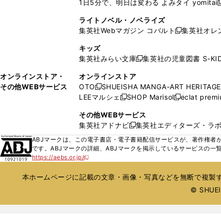
1日5分で、明日は変わる よみタイ yomitai
く
開
く
く
く
し
新
ィ
ィ
ウ
ウ
く
い
ン
ン
ライトノベル・ノベライズ
で
で
ウ
ド
ド
集英社Webマガジン コバルト
集英社オレ
開
開
新
ィ
ウ
ウ
く
く
し
ン
キッズ
で
で
い
ド
集英社みらい文庫
集英社の児童図書 S-KID
開
開
新
ウ
ウ
く
く
し
ィ
オンラインストア・
オンラインストア
で
い
ン
その他WEBサービス
OTO
SHUEISHA MANGA-ART HERITAGE
開
新
ウ
ド
LEEマルシェ
SHOP Marisol
eclat prem
く
し
新
新
ィ
ウ
い
し
し
ン
その他WEBサービス
で
ウ
い
い
ド
集英社アドナビ
集英社エディターズ・ラ
開
新
ィ
ウ
ウ
ウ
く
し
ABJマークは、この電子書店・電子書籍配信サービスが、著作権者か
ン
ィ
ィ
で
い
です。ABJマークの詳細、ABJマークを掲示しているサービスの一
ド
ン
ン
開
https://aebs.or.jp/
ウ
新
ウ
ド
ド
く
し
ィ
で
ウ
ウ
い
本ホームページに記載の文章・画像・写真などを無断で複製す
ン
開
で
で
ウ
ド
© SHUEIS
ィ
く
開
開
ン
ウ
く
く
ド
で
ウ
開