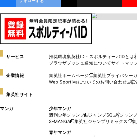
フォローする
サービス
推奨環境
集英社ID・スポルティーバIDとは
ブラウザプッシュ通知について
サイトマッ
企業情報
集英社ホームページ
集英社プライバシー
新
Web Sportivaについてのお問い合わせ
広
し
新
い
し
集英社サイト
ウ
い
ィ
ウ
マンガ
少年マンガ
ン
ィ
週刊少年ジャンプ
ジャンプSQ
Vジャン
ド
ン
新
新
S-MANGA
集英社ジャンプリミックス
集
ウ
ド
新
し
し
新
で
ウ
し
い
い
し
青年マンガ
開
で
い
ウ
ウ
い