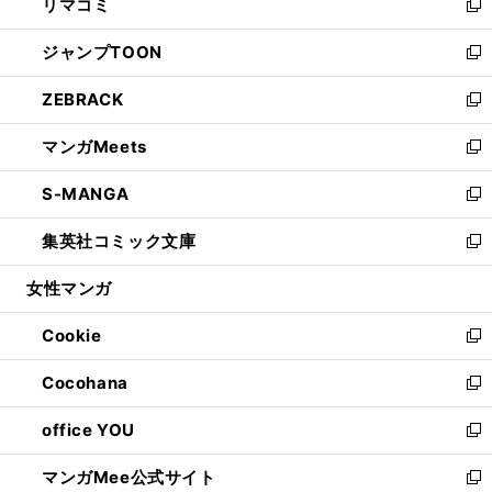
リマコミ
で
ド
ィ
い
新
開
ウ
ン
ウ
し
ジャンプTOON
く
で
ド
ィ
い
新
開
ウ
ン
ウ
し
ZEBRACK
く
で
ド
ィ
い
新
開
ウ
ン
ウ
し
マンガMeets
く
で
ド
ィ
い
新
開
ウ
ン
ウ
し
S-MANGA
く
で
ド
ィ
い
新
開
ウ
ン
ウ
し
集英社コミック文庫
く
で
ド
ィ
い
新
開
ウ
ン
ウ
し
女性マンガ
く
で
ド
ィ
い
開
ウ
ン
ウ
Cookie
く
で
ド
ィ
新
開
ウ
ン
し
Cocohana
く
で
ド
い
新
開
ウ
ウ
し
office YOU
く
で
ィ
い
新
開
ン
ウ
し
マンガMee公式サイト
く
ド
ィ
い
新