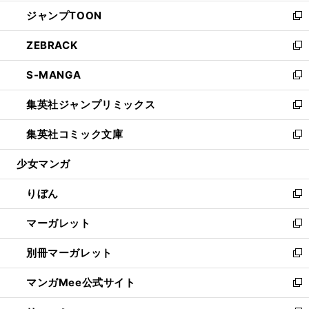
開
ウ
ン
ウ
し
ジャンプTOON
く
で
ド
ィ
い
新
開
ウ
ン
ウ
し
ZEBRACK
く
で
ド
ィ
い
新
開
ウ
ン
ウ
し
S-MANGA
く
で
ド
ィ
い
新
開
ウ
ン
ウ
し
集英社ジャンプリミックス
く
で
ド
ィ
い
新
開
ウ
ン
ウ
し
集英社コミック文庫
く
で
ド
ィ
い
新
開
ウ
ン
ウ
し
少女マンガ
く
で
ド
ィ
い
開
ウ
ン
ウ
りぼん
く
で
ド
ィ
新
開
ウ
ン
し
マーガレット
く
で
ド
い
新
開
ウ
ウ
し
別冊マーガレット
く
で
ィ
い
新
開
ン
ウ
し
マンガMee公式サイト
く
ド
ィ
い
新
ウ
ン
ウ
し