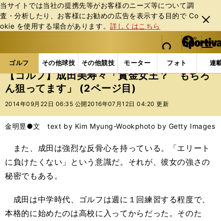
当サイトでは当社の提携先等がお客様のニーズ等について調
査・分析したり、お客様にお勧めの広告を表⽰する⽬的で Co
閉じ
okie を使⽤する場合があります。
詳しくはこちら
る
マイペ
web Sportiva (webスポルティーバ)
検索
メニュ
we
ー
ゴルフの記事一覧
ゴルフ
女子ゴルフ
【ゴルフ
b
ジ
ゴルフ
その他球技
その他競技
モーター
フォト
連
ス
【ゴルフ】成田美寿々「賞金女王？ もちろ
ポ
ん狙ってます」 (2ページ目)
ル
テ
2014年09月22日 06:35 公開
2016年07月12日 04:20 更新
ィ
ー
金明昱●文 text by Kim Myung-Wook
photo by Getty Images
バ
また、成田は強烈な反骨心を持っている。「エリート
に負けたくない」という意識だ。それが、彼女の強さの
秘密でもある。
成田は中学時代、ゴルフは週に１回練習する程度で、
本格的に始めたのは高校に入ってからだった。そのた