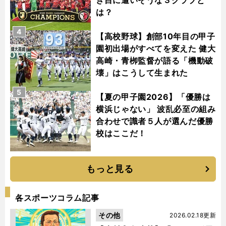
き目に遭いそうな３クラブと
は？
4
【高校野球】創部10年目の甲子
園初出場がすべてを変えた 健大
高崎・青栁監督が語る「機動破
壊」はこうして生まれた
5
【夏の甲子園2026】「優勝は
横浜じゃない」 波乱必至の組み
合わせで識者５人が選んだ優勝
校はここだ！
もっと見る
各スポーツコラム記事
その他
2026.02.18更新