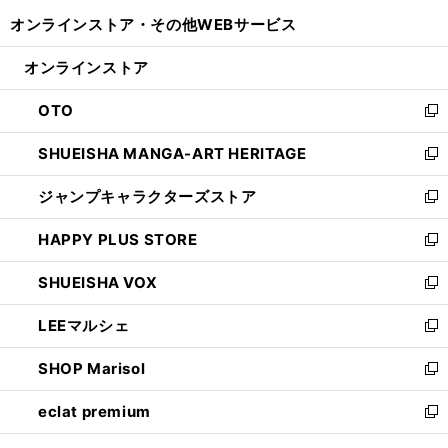
開
ウ
ウ
し
オンラインストア・
その他WEBサービス
く
で
ィ
い
開
ン
ウ
オンラインストア
く
ド
ィ
ウ
ン
OTO
で
ド
新
開
ウ
し
SHUEISHA MANGA-ART HERITAGE
く
で
い
新
開
ウ
し
ジャンプキャラクターズストア
く
ィ
い
新
ン
ウ
し
HAPPY PLUS STORE
ド
ィ
い
新
ウ
ン
ウ
し
SHUEISHA VOX
で
ド
ィ
い
新
開
ウ
ン
ウ
し
LEEマルシェ
く
で
ド
ィ
い
新
開
ウ
ン
ウ
し
SHOP Marisol
く
で
ド
ィ
い
新
開
ウ
ン
ウ
し
eclat premium
く
で
ド
ィ
い
新
開
ウ
ン
ウ
し