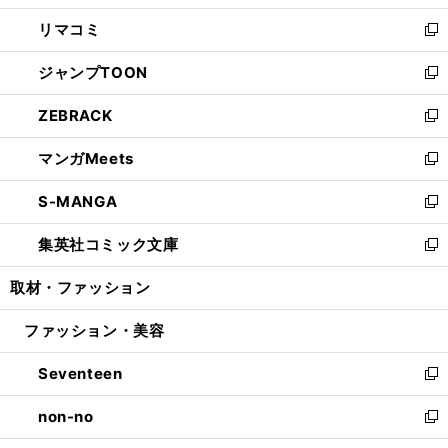
ウ
ン
ウ
し
リマコミ
で
ド
ィ
い
新
開
ウ
ン
ウ
し
ジャンプTOON
く
で
ド
ィ
い
新
開
ウ
ン
ウ
し
ZEBRACK
く
で
ド
ィ
い
新
開
ウ
ン
ウ
し
マンガMeets
く
で
ド
ィ
い
新
開
ウ
ン
ウ
し
S-MANGA
く
で
ド
ィ
い
新
開
ウ
ン
ウ
し
集英社コミック文庫
く
で
ド
ィ
い
新
開
ウ
ン
ウ
し
取材・ファッション
く
で
ド
ィ
い
開
ウ
ン
ウ
ファッション・美容
く
で
ド
ィ
開
ウ
ン
Seventeen
く
で
ド
新
開
ウ
し
non-no
く
で
い
新
開
ウ
し