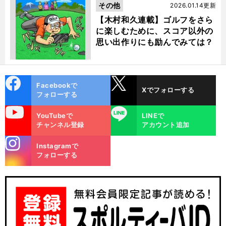
その他
2026.01.14更新
【木村和久連載】ゴルフをさら
に楽しむために、スコア以外の
思い出作りにも励んでみては？
cebo
X
Facebookで
Xでフォローする
ok
フォローする
uTube
LINE
YouTubeで
LINEで
チャンネル登録
アカウント追加
stagra
Instagramで
m
フォローする