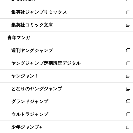
い
新
開
ウ
ン
ウ
し
集英社ジャンプリミックス
く
で
ド
ィ
い
新
開
ウ
ン
ウ
し
集英社コミック文庫
く
で
ド
ィ
い
新
開
ウ
ン
ウ
し
青年マンガ
く
で
ド
ィ
い
開
ウ
ン
ウ
週刊ヤングジャンプ
く
で
ド
ィ
新
開
ウ
ン
し
ヤングジャンプ定期購読デジタル
く
で
ド
い
新
開
ウ
ウ
し
ヤンジャン！
く
で
ィ
い
新
開
ン
ウ
し
となりのヤングジャンプ
く
ド
ィ
い
新
ウ
ン
ウ
し
グランドジャンプ
で
ド
ィ
い
新
開
ウ
ン
ウ
し
ウルトラジャンプ
く
で
ド
ィ
い
新
開
ウ
ン
ウ
し
少年ジャンプ+
く
で
ド
ィ
い
新