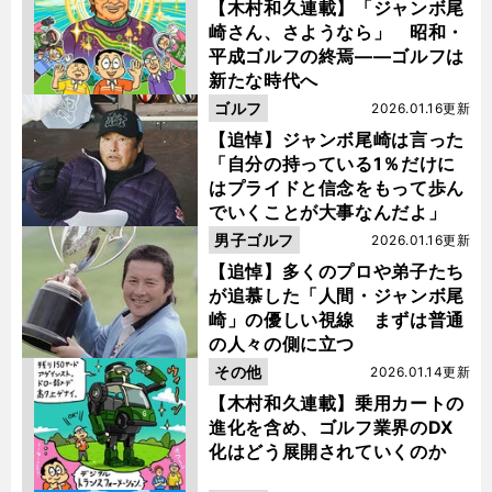
【木村和久連載】「ジャンボ尾
崎さん、さようなら」 昭和・
平成ゴルフの終焉――ゴルフは
新たな時代へ
ゴルフ
2026.01.16更新
【追悼】ジャンボ尾崎は言った
「自分の持っている1％だけに
はプライドと信念をもって歩ん
でいくことが大事なんだよ」
男子ゴルフ
2026.01.16更新
【追悼】多くのプロや弟子たち
が追慕した「人間・ジャンボ尾
崎」の優しい視線 まずは普通
の人々の側に立つ
その他
2026.01.14更新
【木村和久連載】乗用カートの
進化を含め、ゴルフ業界のDX
化はどう展開されていくのか