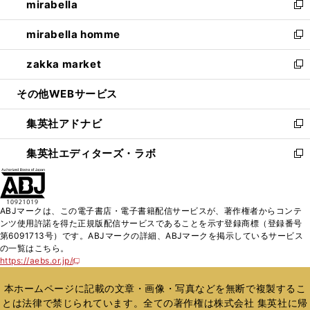
mirabella
く
で
ド
ィ
い
新
開
ウ
ン
ウ
し
mirabella homme
く
で
ド
ィ
い
新
開
ウ
ン
ウ
し
zakka market
く
で
ド
ィ
い
新
開
ウ
ン
ウ
し
その他WEBサービス
く
で
ド
ィ
い
開
ウ
ン
ウ
集英社アドナビ
く
で
ド
ィ
新
開
ウ
ン
し
集英社エディターズ・ラボ
く
で
ド
い
新
開
ウ
ウ
し
く
で
ィ
い
開
ン
ウ
ABJマークは、この電子書店・電子書籍配信サービスが、著作権者からコンテ
く
ド
ィ
ンツ使用許諾を得た正規版配信サービスであることを示す登録商標（登録番号
ウ
ン
第6091713号）です。ABJマークの詳細、ABJマークを掲示しているサービス
で
ド
の一覧はこちら。
開
ウ
https://aebs.or.jp/
新
く
で
し
い
開
本ホームページに記載の文章・画像・写真などを無断で複製するこ
ウ
く
とは法律で禁じられています。全ての著作権は株式会社 集英社に帰
ィ