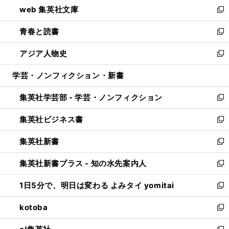
し
web 集英社文庫
ド
ィ
い
新
ウ
ン
ウ
し
青春と読書
で
ド
ィ
い
新
開
ウ
ン
ウ
し
アジア人物史
く
で
ド
ィ
い
新
開
ウ
ン
ウ
し
学芸・ノンフィクション・新書
く
で
ド
ィ
い
開
ウ
ン
ウ
集英社学芸部 - 学芸・ノンフィクション
く
で
ド
ィ
新
開
ウ
ン
し
集英社ビジネス書
く
で
ド
い
新
開
ウ
ウ
し
集英社新書
く
で
ィ
い
新
開
ン
ウ
し
集英社新書プラス - 知の水先案内人
く
ド
ィ
い
新
ウ
ン
ウ
し
1日5分で、明日は変わる よみタイ yomitai
で
ド
ィ
い
新
開
ウ
ン
ウ
し
kotoba
く
で
ド
ィ
い
新
開
ウ
ン
ウ
し
く