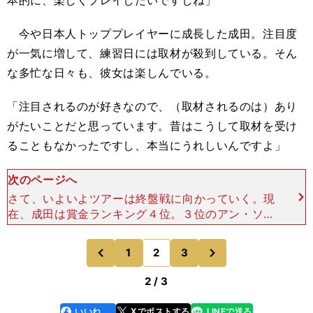
本的に、楽しくプレイしたいですしね」
今や日本人トッププレイヤーに成長した成田。注目度
が一気に増して、練習日には取材が殺到している。そん
な多忙な日々も、彼女は楽しんでいる。
「注目されるのが好きなので、（取材されるのは）あり
がたいことだと思っています。昔はこうして取材を受け
ることもなかったですし、本当にうれしいんですよ」
次のページへ
さて、いよいよツアーは終盤戦に向かっていく。現
在、成田は賞金ランキング４位。３位のアン・ソン
ジュとは約450万円差、２位の申ジエとは約650万
円差、１位のイ・ボミとはおよそ1880万円の差が
次
1
2
3
のページへ
のページへ
ある。しか
前
2 / 3
いいね
Xでポストする
LINEで送る
line
faceboo
x