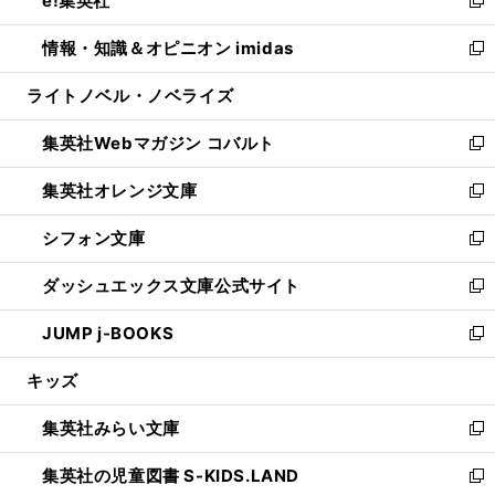
e!集英社
で
ド
ィ
い
新
開
ウ
ン
ウ
し
情報・知識＆オピニオン imidas
く
で
ド
ィ
い
新
開
ウ
ン
ウ
し
ライトノベル・ノベライズ
く
で
ド
ィ
い
開
ウ
ン
ウ
集英社Webマガジン コバルト
く
で
ド
ィ
新
開
ウ
ン
し
集英社オレンジ文庫
く
で
ド
い
新
開
ウ
ウ
し
シフォン文庫
く
で
ィ
い
新
開
ン
ウ
し
ダッシュエックス文庫公式サイト
く
ド
ィ
い
新
ウ
ン
ウ
し
JUMP j-BOOKS
で
ド
ィ
い
新
開
ウ
ン
ウ
し
キッズ
く
で
ド
ィ
い
開
ウ
ン
ウ
集英社みらい文庫
く
で
ド
ィ
新
開
ウ
ン
し
集英社の児童図書 S-KIDS.LAND
く
で
ド
い
新