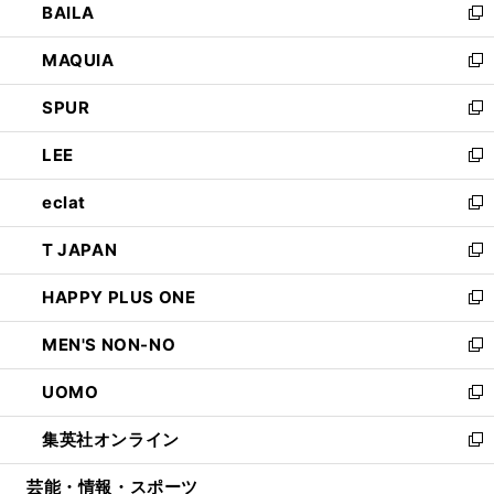
BAILA
く
ィ
い
新
ン
ウ
し
MAQUIA
ド
ィ
い
新
ウ
ン
ウ
し
SPUR
で
ド
ィ
い
新
開
ウ
ン
ウ
し
LEE
く
で
ド
ィ
い
新
開
ウ
ン
ウ
し
eclat
く
で
ド
ィ
い
新
開
ウ
ン
ウ
し
T JAPAN
く
で
ド
ィ
い
新
開
ウ
ン
ウ
し
HAPPY PLUS ONE
く
で
ド
ィ
い
新
開
ウ
ン
ウ
し
MEN'S NON-NO
く
で
ド
ィ
い
新
開
ウ
ン
ウ
し
UOMO
く
で
ド
ィ
い
新
開
ウ
ン
ウ
し
集英社オンライン
く
で
ド
ィ
い
新
開
ウ
ン
ウ
し
芸能・情報・スポーツ
く
で
ド
ィ
い