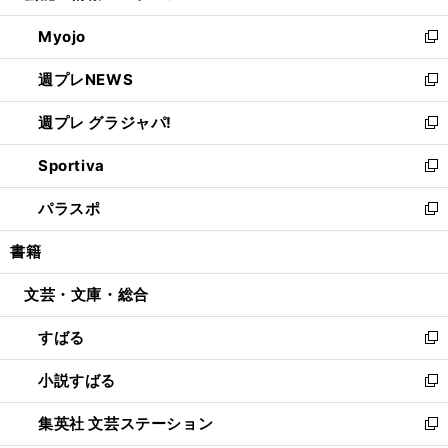
開
ウ
ン
ウ
Myojo
く
で
ド
ィ
新
開
ウ
ン
し
週プレNEWS
く
で
ド
い
新
開
ウ
ウ
し
週プレ グラジャパ!
く
で
ィ
い
新
開
ン
ウ
し
Sportiva
く
ド
ィ
い
新
ウ
ン
ウ
し
パラスポ
で
ド
ィ
い
新
開
ウ
ン
ウ
し
書籍
く
で
ド
ィ
い
開
ウ
ン
ウ
文芸・文庫・総合
く
で
ド
ィ
開
ウ
ン
すばる
く
で
ド
新
開
ウ
し
小説すばる
く
で
い
新
開
ウ
し
集英社 文芸ステーション
く
ィ
い
新
ン
ウ