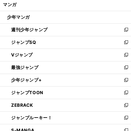
く/
マンガ
ド
閉
ウ
じ
少年マンガ
で
る
開
週刊少年ジャンプ
く
新
し
ジャンプSQ
い
新
ウ
し
Vジャンプ
ィ
い
新
ン
ウ
し
最強ジャンプ
ド
ィ
い
新
ウ
ン
ウ
し
少年ジャンプ+
で
ド
ィ
い
新
開
ウ
ン
ウ
し
ジャンプTOON
く
で
ド
ィ
い
新
開
ウ
ン
ウ
し
ZEBRACK
く
で
ド
ィ
い
新
開
ウ
ン
ウ
し
ジャンプルーキー！
く
で
ド
ィ
い
新
開
ウ
ン
ウ
し
S-MANGA
く
で
ド
ィ