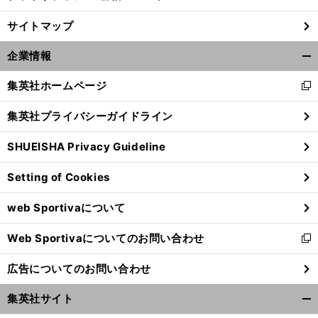
サイトマップ
前
へ
企業情報
開
く/
集英社ホームページ
新
閉
し
じ
集英社プライバシーガイドライン
い
る
ウ
SHUEISHA Privacy Guideline
ィ
ン
Setting of Cookies
ド
ウ
web Sportivaについて
で
開
Web Sportivaについてのお問い合わせ
く
新
し
広告についてのお問い合わせ
い
ウ
集英社サイト
ィ
開
ン