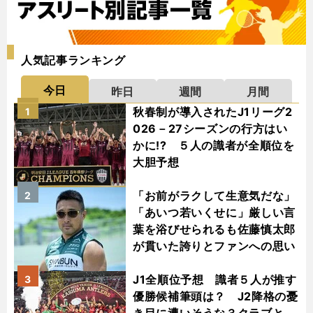
人気記事ランキング
今日
昨日
週間
月間
秋春制が導入されたJ1リーグ2
1
026－27シーズンの行方はい
かに!? ５人の識者が全順位を
大胆予想
「お前がラクして生意気だな」
2
「あいつ若いくせに」厳しい言
葉を浴びせられるも佐藤慎太郎
が貫いた誇りとファンへの思い
J1全順位予想 識者５人が推す
3
優勝候補筆頭は？ J2降格の憂