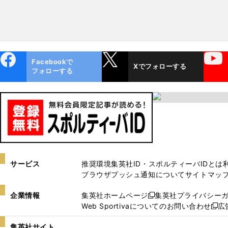
ebo
X
YouTube
Facebookで
Xでフォローする
ok
フォローする
サービス
推奨環境
集英社ID・スポルティーバIDとは
ブラウザプッシュ通知について
サイトマッ
企業情報
集英社ホームページ
集英社プライバシー
新
Web Sportivaについてのお問い合わせ
広
し
新
い
し
集英社サイト