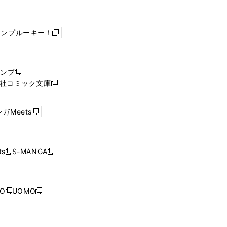
ャンプルーキー！
新
し
い
ウ
ャンプ
新
ィ
社コミック文庫
し
新
ン
い
し
ド
ウ
い
ウ
ガMeets
新
ィ
ウ
で
し
ン
ィ
開
い
ド
ン
く
ウ
ウ
ド
s
S-MANGA
新
新
ィ
で
ウ
し
し
ン
開
で
い
い
ド
く
開
ウ
ウ
ウ
NO
UOMO
く
新
新
ィ
ィ
で
し
し
ン
ン
開
い
い
ド
ド
く
ウ
ウ