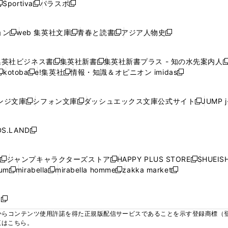
ウ
ウ
ウ
ウ
Sportiva
パラスポ
新
新
ィ
ィ
ィ
ィ
ィ
で
で
で
で
し
し
し
ン
ン
ン
ン
ン
開
開
開
開
い
い
い
ド
ド
ド
ド
ド
ョン
web 集英社文庫
青春と読書
アジア人物史
く
く
く
く
新
新
新
新
ウ
ウ
ウ
ウ
ウ
ウ
ウ
ウ
し
し
し
し
ィ
ィ
ィ
で
で
で
で
で
い
い
い
い
ン
ン
ン
集英社ビジネス書
集英社新書
集英社新書プラス - 知の水先案内人
開
開
開
開
開
新
新
新
ウ
ウ
ウ
ウ
ド
ド
ド
kotoba
e!集英社
情報・知識＆オピニオン imidas
く
く
く
く
く
新
し
新
し
新
ィ
ィ
ィ
ィ
ウ
ウ
ウ
し
し
い
し
い
し
ン
ン
ン
ン
で
で
で
い
い
ウ
い
ウ
い
ド
ド
ド
ド
ンジ文庫
シフォン文庫
ダッシュエックス文庫公式サイト
JUMP 
開
開
開
新
新
新
ウ
ウ
ィ
ウ
ィ
ウ
ウ
ウ
ウ
ウ
く
く
く
し
し
し
ィ
ィ
ン
ィ
ン
ィ
で
で
で
で
い
い
い
ン
ン
ド
ン
ド
ン
S.LAND
開
開
開
開
新
ウ
ウ
ウ
ド
ド
ウ
ド
ウ
ド
く
く
く
く
し
ィ
ィ
ィ
ウ
ウ
で
ウ
で
ウ
い
ン
ン
ン
ジャンプキャラクターズストア
HAPPY PLUS STORE
SHUEIS
で
で
開
で
開
で
新
新
新
ウ
ド
ド
ド
ium
mirabella
mirabella homme
zakka market
開
開
く
開
く
開
し
新
新
新
し
新
し
ィ
ウ
ウ
ウ
く
く
く
く
い
し
し
い
し
し
い
ン
で
で
で
ウ
い
い
ウ
い
い
ウ
ド
ボ
開
開
開
新
ィ
ウ
ウ
ィ
ウ
ウ
ィ
ウ
く
く
く
し
らコンテンツ使用許諾を得た正規版配信サービスであることを示す登録商標（登録番
ン
ィ
ィ
ン
ィ
ィ
ン
で
い
覧はこちら。
ド
ン
ン
ド
ン
ン
ド