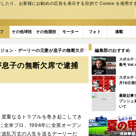
たり、お客様にお勧めの広告を表⽰する⽬的で Cookie を使⽤す
フ
その他球技
その他競技
モーター
フォト
連載
】ジョン・デーリーの元妻が息子の無断欠席で逮捕
編集部のおすすめ
スポルテ
が息子の無断欠席で逮捕
集号 Vol
スポルテ
月16日発
最新記事
プッシュ
いて
度重なるトラブルを巻き起こしてき
に全米プロ、1994年に全英オープン
な波乱万丈の人生を送るデーリーだ