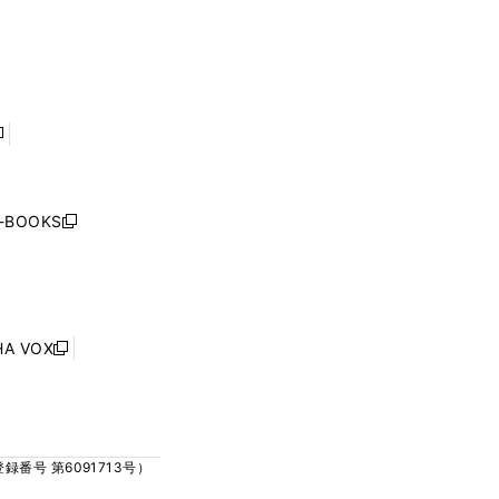
ウ
ウ
ィ
ィ
で
で
ン
ン
開
開
ド
ド
く
く
ウ
ウ
で
で
開
開
く
く
し
い
ウ
j-BOOKS
新
ィ
し
ン
い
ド
ウ
ウ
ィ
で
ン
HA VOX
開
新
ド
く
し
ウ
い
で
ウ
開
ィ
く
号 第6091713号）
ン
ド