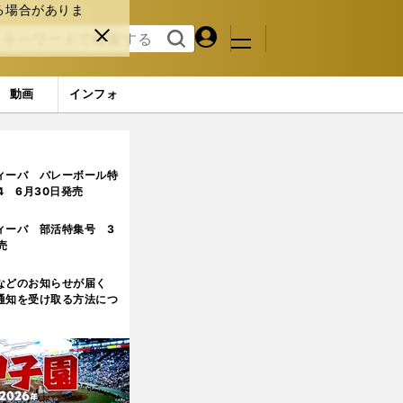
る場合がありま
マイペ
閉じ
検索
メニュ
ー
る
す
ジ
る
動画
インフォ
ィーバ バレーボール特
.4 6月30日発売
ィーバ 部活特集号 3
売
などのお知らせが届く
通知を受け取る方法につ