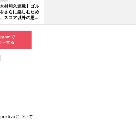
木村和久連載】ゴル
をさらに楽しむため
、スコア以外の思い
作りにも励んでみて
？
agramで
ローする
Sportivaについて