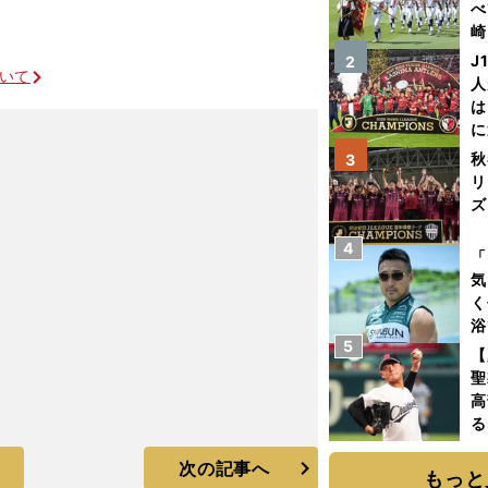
べ
崎
「
J
2
ついて
て
人
は
に
と
秋
3
リ
ズ
4
を
「
気
く
浴
5
太
【
ァ
聖
高
る
ト
次の記事へ
く
もっと