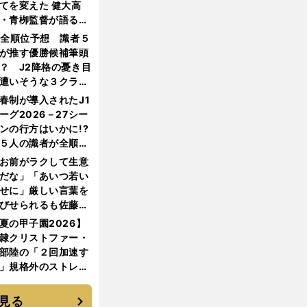
てを変えた 健大高
・青栁監督が語る
機動破壊」はこうし
1全順位予想 識者５
生まれた
が推す優勝候補筆頭
？ J2降格の憂き目
遭いそうな３クラブ
は？
春制が導入されたJ1
ーグ2026－27シー
ンの行方はいかに!?
５人の識者が全順位
大胆予想
お前がラクして生意
だな」「あいつ若い
せに」厳しい言葉を
びせられるも佐藤慎
郎が貫いた誇りとフ
夏の甲子園2026】
ンへの思い
隷クリストファー・
部陸の「２回加速す
」規格外のストレー
 それでもプロではな
大学進学を選ぶ理由
見る