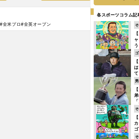
各スポーツコラム記
#全米プロ
#全英オープン
そ
【
ャ
う
ゴ
ゴ
フ
【
は
て
ラ
男
歩
【
な
弟
「
崎
そ
ず
【
立
カ
ゴ
ど
そ