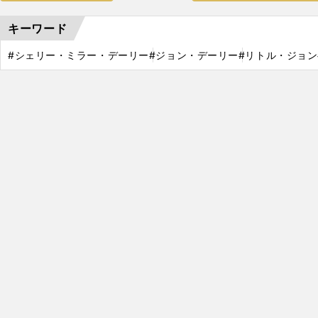
キーワード
#シェリー・ミラー・デーリー
#ジョン・デーリー
#リトル・ジョン
、
何
」
を失っていた松山英樹