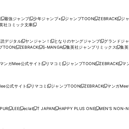
プ
最強ジャンプ
少年ジャンプ+
ジャンプTOON
ZEBRACK
ジ
新
新
新
新
新
英社コミック文庫
し
新
し
し
し
し
い
い
し
い
い
い
ウ
ウ
い
ウ
ウ
ウ
購読デジタル
ヤンジャン！
となりのヤングジャンプ
グランドジ
新
新
新
ィ
ィ
ウ
ィ
ィ
ィ
プTOON
ZEBRACK
S-MANGA
集英社ジャンプリミックス
集英
新
し
新
し
新
し
新
ン
ン
ィ
ン
ン
ン
し
い
し
い
し
い
し
ド
ド
ン
ド
ド
ド
い
ウ
い
ウ
い
ウ
い
ウ
ウ
ド
ウ
ウ
ウ
マンガMee公式サイト
リマコミ
ジャンプTOON
ZEBRACK
マン
新
新
新
新
ウ
ィ
ウ
ィ
ウ
ィ
ウ
で
で
ウ
で
で
で
し
し
し
し
し
ィ
ン
ィ
ン
ィ
ン
ィ
開
開
で
開
開
開
い
い
い
い
い
ン
ド
ン
ド
ン
ド
ン
く
く
開
く
く
く
ウ
ウ
ウ
ウ
ウ
ド
ウ
ド
ウ
ド
ウ
ド
ee公式サイト
リマコミ
ジャンプTOON
ZEBRACK
マンガMeet
く
新
新
新
新
ィ
ィ
ィ
ィ
ィ
ウ
で
ウ
で
ウ
で
ウ
し
し
し
し
ン
ン
ン
ン
ン
で
開
で
開
で
開
で
い
い
い
い
ド
ド
ド
ド
ド
開
く
開
く
開
く
開
ウ
ウ
ウ
ウ
ウ
ウ
ウ
ウ
ウ
PUR
LEE
eclat
T JAPAN
HAPPY PLUS ONE
MEN'S NON-
く
く
く
く
新
新
新
新
新
ィ
ィ
ィ
ィ
で
で
で
で
で
し
し
し
し
し
ン
ン
ン
ン
開
開
開
開
開
い
い
い
い
い
ド
ド
ド
ド
く
く
く
く
く
ウ
ウ
ウ
ウ
ウ