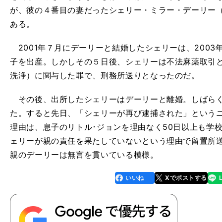
が、彼の４番目の妻だったシェリー・ミラー・デーリー（
ある。
2001年７月にデーリーと結婚したシェリーは、200
子を出産。しかしその５日後、シェリーは不法麻薬取引
洗浄）に関与した罪で、刑務所送りとなったのだ。
その後、出所したシェリーはデーリーと離婚。しばらく
た。すると先日、「シェリーが再び逮捕された」という
理由は、息子のリトル･ジョンを理由なく50日以上も学
ェリーが親の責任を果たしていないという理由で留置所
親のデーリーは無言を貫いている模様。
いいね
Xでポストする
line
faceboo
x
k