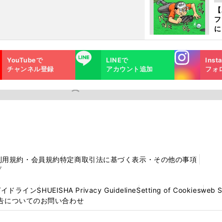
か
【
フ
に
出
は
Instagra
LINE
YouTubeで
LINEで
Inst
m
チャンネル登録
アカウント追加
フォ
利用規約・会員規約
特定商取引法に基づく表示・その他の事項
プ
ガイドライン
SHUEISHA Privacy Guideline
Setting of Cookies
web 
告についてのお問い合わせ