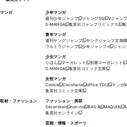
ウ
い
ィ
ウ
マンガ
少年マンガ
ン
ィ
週刊少年ジャンプ
ジャンプSQ
Vジャン
ド
ン
新
新
S-MANGA
集英社ジャンプリミックス
集
ウ
ド
新
し
し
新
で
ウ
し
い
い
し
青年マンガ
開
で
い
ウ
ウ
い
週刊ヤングジャンプ
ヤングジャンプ定期
新
く
開
ウ
ィ
ィ
ウ
ウルトラジャンプ
少年ジャンプ+
ジャン
新
し
新
く
ィ
ン
ン
ィ
し
い
し
ン
ド
ド
ン
少女マンガ
い
ウ
い
ド
ウ
ウ
ド
りぼん
マーガレット
別冊マーガレット
新
新
新
ウ
ィ
ウ
ウ
で
で
ウ
S-MANGA
集英社コミック文庫
し
新
し
新
ィ
ン
ィ
で
開
開
で
い
し
い
し
ン
ド
ン
女性マンガ
開
く
く
開
ウ
い
ウ
い
ド
ウ
ド
Cookie
Cocohana
office YOU
マンガM
く
く
新
新
新
ィ
ウ
ィ
ウ
ウ
で
ウ
集英社コミック文庫
し
新
し
し
ン
ィ
ン
ィ
で
開
で
い
し
い
い
ド
ン
ド
ン
取材・ファッション
ファッション・美容
開
く
開
ウ
い
ウ
ウ
ウ
ド
ウ
ド
Seventeen
non-no
BAILA
MAQUIA
S
く
く
新
新
新
新
ィ
ウ
ィ
ィ
で
ウ
で
ウ
集英社オンライン
し
新
し
し
し
ン
ィ
ン
ン
開
で
開
で
い
し
い
い
い
ド
ン
ド
ド
芸能・情報・スポーツ
く
開
く
開
ウ
い
ウ
ウ
ウ