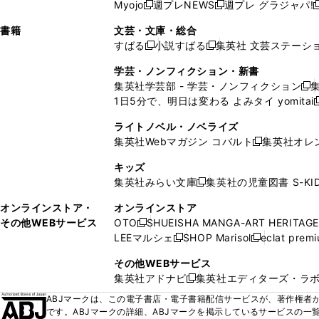
ウ
ド
ウ
ウ
Myojo
週プレNEWS
週プレ グラジャパ!
く
く
新
新
新
ィ
ウ
ィ
ィ
ィ
で
ウ
で
で
し
し
ン
ィ
ン
ン
ン
書籍
文芸・文庫・総合
開
で
開
開
い
い
ド
ン
ド
ド
ド
すばる
小説すばる
集英社 文芸ステーシ
く
開
く
く
新
新
ウ
ウ
ウ
ド
ウ
ウ
ウ
く
し
し
ィ
ィ
学芸・ノンフィクション・新書
で
ウ
で
で
で
い
い
ン
ン
集英社学芸部 - 学芸・ノンフィクション
開
で
開
開
開
新
ウ
ウ
ド
ド
1日5分で、明日は変わる よみタイ yomitai
く
開
く
く
く
し
新
ィ
ィ
ウ
ウ
く
い
ン
ン
ライトノベル・ノベライズ
で
で
ウ
ド
ド
集英社Webマガジン コバルト
集英社オレ
開
開
新
ィ
ウ
ウ
く
く
し
ン
キッズ
で
で
い
ド
集英社みらい文庫
集英社の児童図書 S-KID
開
開
新
ウ
ウ
く
く
し
ィ
オンラインストア・
オンラインストア
で
い
ン
その他WEBサービス
OTO
SHUEISHA MANGA-ART HERITAGE
開
新
ウ
ド
LEEマルシェ
SHOP Marisol
eclat prem
く
し
新
新
ィ
ウ
い
し
し
ン
その他WEBサービス
で
ウ
い
い
ド
集英社アドナビ
集英社エディターズ・ラ
開
新
ィ
ウ
ウ
ウ
く
し
ABJマークは、この電子書店・電子書籍配信サービスが、著作権者か
ン
ィ
ィ
で
い
です。ABJマークの詳細、ABJマークを掲示しているサービスの一
ド
ン
ン