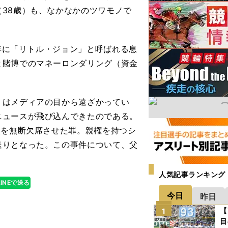
38歳）も、なかなかのツワモノで
3年に「リトル・ジョン」と呼ばれる息
と賭博でのマネーロンダリング（資金
はメディアの目から遠ざかってい
ニュースが飛び込んできたのである。
校を無断欠席させた罪。親権を持つシ
送りとなった。この事件について、父
人気記事ランキング
LINEで送る
今日
昨日
【
1
目