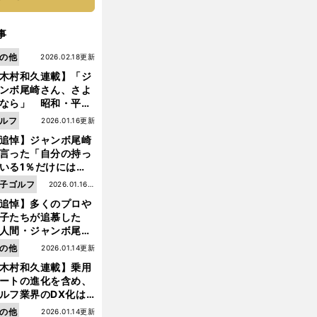
事
の他
2026.02.18更新
木村和久連載】「ジ
ンボ尾崎さん、さよ
なら」 昭和・平成
ルフの終焉――ゴル
ルフ
2026.01.16更新
は新たな時代へ
追悼】ジャンボ尾崎
言った「自分の持っ
いる1％だけにはプ
イドと信念をもって
子ゴルフ
2026.01.16更
んでいくことが大事
【
ゴ
】
々
賞
？
」
追悼】多くのプロや
新
ルフ
成田美寿
「
金女王
もちろん狙ってます
んだよ」
子たちが追慕した
人間・ジャンボ尾
」の優しい視線 ま
の他
2026.01.14更新
は普通の人々の側に
木村和久連載】乗用
つ
ートの進化を含め、
ルフ業界のDX化は
う展開されていくの
の他
2026.01.14更新