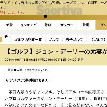
当サイトでは当社の提携先等がお客様のニーズ等について調査・分析し
web Sportiva (webスポルティーバ)
す。
詳しくはこちら
新着
ランキング
野球
サッカー
競馬
ゴル
we
ゴルフの記事一覧
ゴルフ
男子ゴルフ
【ゴルフ
b
ス
【ゴルフ】ジョン・デーリーの元妻
ポ
ル
2014年09月18日 06:15 公開
2016年07月12日 04:20 更新
テ
ィ
三尾圭●協力 text Mio Kiyoshi
ー
バ
★
アメスポ事件簿169
★
家庭内暴力やギャンブル、そしてアルコール依存症で、
たプロゴルファーのジョン・デーリー（48歳）。1991年
を制したときのような輝きは、今は見る影もない。そん