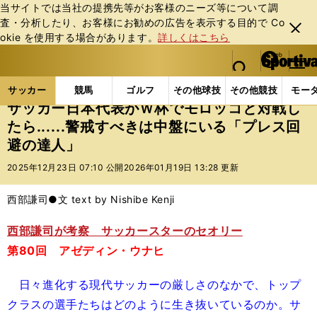
当サイトでは当社の提携先等がお客様のニーズ等について調
査・分析したり、お客様にお勧めの広告を表⽰する⽬的で Co
閉じ
okie を使⽤する場合があります。
詳しくはこちら
る
マイペ
web Sportiva (webスポルティーバ)
検索
メニュ
we
ー
サッカーの記事一覧
海外サッカー
海外サッカー
b
ジ
サッカー
競馬
ゴルフ
その他球技
その他競技
モー
ス
サッカー日本代表がＷ杯でモロッコと対戦し
ポ
たら......警戒すべきは中盤にいる「プレス回
ル
避の達人」
テ
ィ
2025年12月23日 07:10 公開
2026年01月19日 13:28 更新
ー
バ
西部謙司●文 text by Nishibe Kenji
西部謙司が考察 サッカースターのセオリー
第80回 アゼディン・ウナヒ
日々進化する現代サッカーの厳しさのなかで、トップ
クラスの選手たちはどのように生き抜いているのか。サ