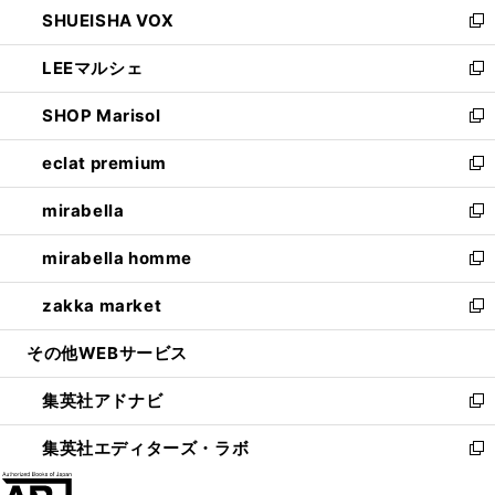
し
SHUEISHA VOX
で
ド
ィ
い
新
開
ウ
ン
ウ
し
LEEマルシェ
く
で
ド
ィ
い
新
開
ウ
ン
ウ
し
SHOP Marisol
く
で
ド
ィ
い
新
開
ウ
ン
ウ
し
eclat premium
く
で
ド
ィ
い
新
開
ウ
ン
ウ
し
mirabella
く
で
ド
ィ
い
新
開
ウ
ン
ウ
し
mirabella homme
く
で
ド
ィ
い
新
開
ウ
ン
ウ
し
zakka market
く
で
ド
ィ
い
新
開
ウ
ン
ウ
し
その他WEBサービス
く
で
ド
ィ
い
開
ウ
ン
ウ
集英社アドナビ
く
で
ド
ィ
新
開
ウ
ン
し
集英社エディターズ・ラボ
く
で
ド
い
新
開
ウ
ウ
し
く