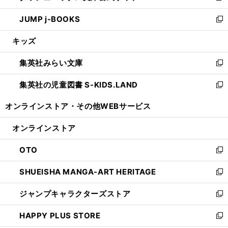
ウ
ン
ウ
し
JUMP j-BOOKS
で
ド
ィ
い
新
開
ウ
ン
ウ
し
キッズ
く
で
ド
ィ
い
開
ウ
ン
ウ
集英社みらい文庫
く
で
ド
ィ
新
開
ウ
ン
し
集英社の児童図書 S-KIDS.LAND
く
で
ド
い
新
開
ウ
ウ
し
オンラインストア・
その他WEBサービス
く
で
ィ
い
開
ン
ウ
オンラインストア
く
ド
ィ
ウ
ン
OTO
で
ド
新
開
ウ
し
SHUEISHA MANGA-ART HERITAGE
く
で
い
新
開
ウ
し
ジャンプキャラクターズストア
く
ィ
い
新
ン
ウ
し
HAPPY PLUS STORE
ド
ィ
い
新
ウ
ン
ウ