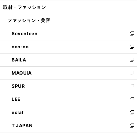
開
ウ
ン
ウ
し
取材・ファッション
く
で
ド
ィ
い
開
ウ
ン
ウ
ファッション・美容
く
で
ド
ィ
開
ウ
ン
Seventeen
く
で
ド
新
開
ウ
し
non-no
く
で
い
新
開
ウ
し
BAILA
く
ィ
い
新
ン
ウ
し
MAQUIA
ド
ィ
い
新
ウ
ン
ウ
し
SPUR
で
ド
ィ
い
新
開
ウ
ン
ウ
し
LEE
く
で
ド
ィ
い
新
開
ウ
ン
ウ
し
eclat
く
で
ド
ィ
い
新
開
ウ
ン
ウ
し
T JAPAN
く
で
ド
ィ
い
新
開
ウ
ン
ウ
し