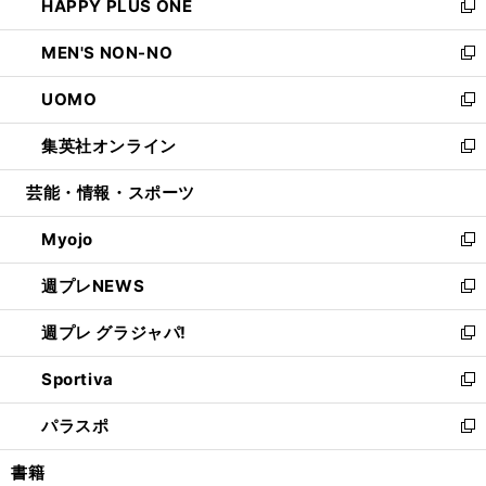
HAPPY PLUS ONE
く
で
ド
ィ
い
新
開
ウ
ン
ウ
し
MEN'S NON-NO
く
で
ド
ィ
い
新
開
ウ
ン
ウ
し
UOMO
く
で
ド
ィ
い
新
開
ウ
ン
ウ
し
集英社オンライン
く
で
ド
ィ
い
新
開
ウ
ン
ウ
し
芸能・情報・スポーツ
く
で
ド
ィ
い
開
ウ
ン
ウ
Myojo
く
で
ド
ィ
新
開
ウ
ン
し
週プレNEWS
く
で
ド
い
新
開
ウ
ウ
し
週プレ グラジャパ!
く
で
ィ
い
新
開
ン
ウ
し
Sportiva
く
ド
ィ
い
新
ウ
ン
ウ
し
パラスポ
で
ド
ィ
い
新
開
ウ
ン
ウ
し
書籍
く
で
ド
ィ
い