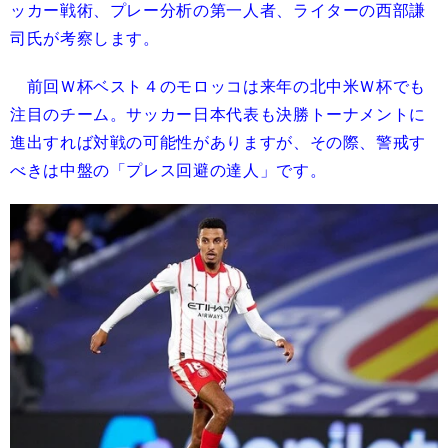
ッカー戦術、プレー分析の第一人者、ライターの西部謙
司氏が考察します。
前回Ｗ杯ベスト４のモロッコは来年の北中米Ｗ杯でも
注目のチーム。サッカー日本代表も決勝トーナメントに
進出すれば対戦の可能性がありますが、その際、警戒す
べきは中盤の「プレス回避の達人」です。