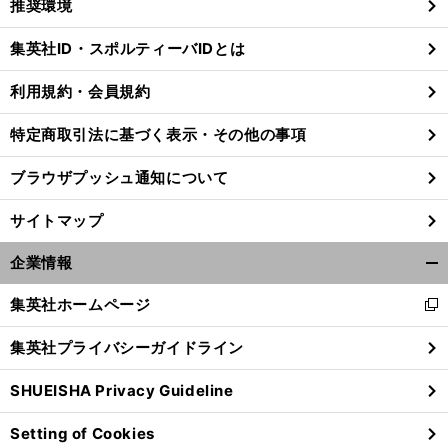
推奨環境
閉
じ
集英社ID・スポルティーバIDとは
る
利用規約・会員規約
特定商取引法に基づく表示・その他の事項
ブラウザプッシュ通知について
サイトマップ
企業情報
開
く/
集英社ホームページ
新
閉
し
じ
集英社プライバシーガイドライン
い
る
ウ
SHUEISHA Privacy Guideline
ィ
ン
Setting of Cookies
ド