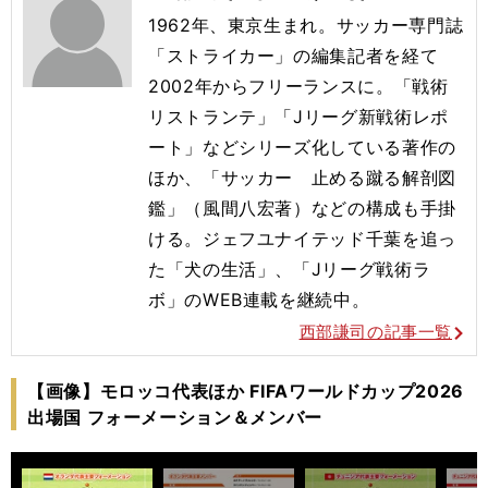
1962年、東京生まれ。サッカー専門誌
「ストライカー」の編集記者を経て
2002年からフリーランスに。「戦術
リストランテ」「Jリーグ新戦術レポ
ート」などシリーズ化している著作の
ほか、「サッカー 止める蹴る解剖図
鑑」（風間八宏著）などの構成も手掛
ける。ジェフユナイテッド千葉を追っ
た「犬の生活」、「Jリーグ戦術ラ
ボ」のWEB連載を継続中。
西部謙司の記事一覧
【画像】モロッコ代表ほか FIFAワールドカップ2026
出場国 フォーメーション＆メンバー