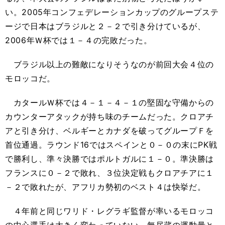
い。2005年コンフェデレーションカップのグループステ
ージで日本はブラジルと２－２で引き分けているが、
2006年Ｗ杯では１－４の完敗だった。
ブラジル以上の難敵になりそうなのが前回大会４位の
モロッコだ。
カタールＷ杯では４－１－４－１の堅固な守備からの
カウンターアタックが持ち味のチームだった。クロアチ
アと引き分け、ベルギーとカナダを破ってグループＦを
首位通過。ラウンド16ではスペインと０－０の末にPK戦
で勝利し、準々決勝ではポルトガルに１－０。準決勝は
フランスに０－２で敗れ、３位決定戦もクロアチアに１
－２で敗れたが、アフリカ勢初のベスト４は快挙だ。
４年前と同じワリド・レグラギ監督が率いるモロッコ