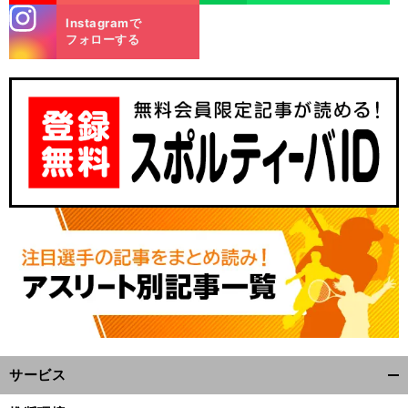
stagra
Instagramで
m
フォローする
】
戦
」
久
失
」
.
.
.
.
.
.
保建英の今季前半は「
望
とスペイン人記者
新監督の３バック採用でポジション争いはさらに厳しく
サービス
開
く/