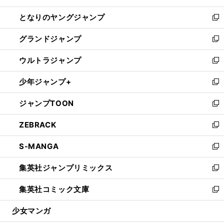
開
ン
ウ
し
となりのヤングジャンプ
く
ド
ィ
い
新
ウ
ン
ウ
し
グランドジャンプ
で
ド
ィ
い
新
開
ウ
ン
ウ
し
ウルトラジャンプ
く
で
ド
ィ
い
新
開
ウ
ン
ウ
し
少年ジャンプ+
く
で
ド
ィ
い
新
開
ウ
ン
ウ
し
ジャンプTOON
く
で
ド
ィ
い
新
開
ウ
ン
ウ
し
ZEBRACK
く
で
ド
ィ
い
新
開
ウ
ン
ウ
し
S-MANGA
く
で
ド
ィ
い
新
開
ウ
ン
ウ
し
集英社ジャンプリミックス
く
で
ド
ィ
い
新
開
ウ
ン
ウ
し
集英社コミック文庫
く
で
ド
ィ
い
新
開
ウ
ン
ウ
し
少女マンガ
く
で
ド
ィ
い
開
ウ
ン
ウ