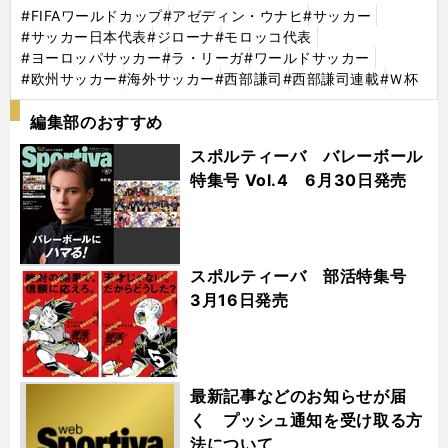
#FIFAワールドカップ
#アゼディン・ウナヒ
#サッカー
#サッカー日本代表
#ジローナ
#モロッコ代表
#ヨーロッパサッカー
#ラ・リーガ
#ワールドサッカー
#欧州サッカー
#海外サッカー
#西部謙司
#西部謙司連載
#Ｗ杯
編集部のおすすめ
スポルティーバ バレーボール
特集号 Vol.4 6月30日発売
スポルティーバ 部活特集号
3月16日発売
最新記事などのお知らせが届
く プッシュ通知を受け取る方
法について