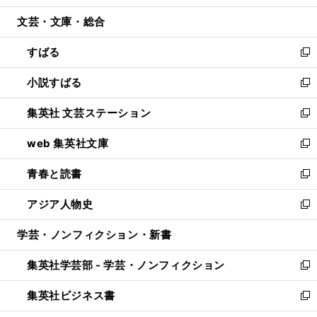
開
ウ
ン
ウ
文芸・文庫・総合
く
で
ド
ィ
開
ウ
ン
すばる
く
で
ド
新
開
ウ
し
小説すばる
く
で
い
新
開
ウ
し
集英社 文芸ステーション
く
ィ
い
新
ン
ウ
し
web 集英社文庫
ド
ィ
い
新
ウ
ン
ウ
し
青春と読書
で
ド
ィ
い
新
開
ウ
ン
ウ
し
アジア人物史
く
で
ド
ィ
い
新
開
ウ
ン
ウ
し
学芸・ノンフィクション・新書
く
で
ド
ィ
い
開
ウ
ン
ウ
集英社学芸部 - 学芸・ノンフィクション
く
で
ド
ィ
新
開
ウ
ン
し
集英社ビジネス書
く
で
ド
い
新
開
ウ
ウ
し