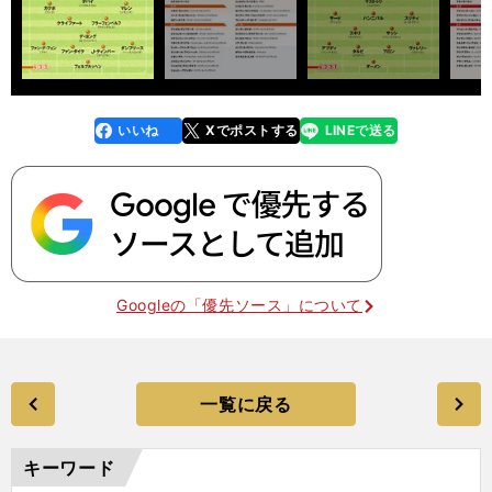
いいね
Xでポストする
LINEで送る
line
faceboo
x
k
Googleの「優先ソース」について
一覧に戻る
キーワード