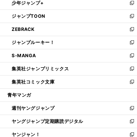
少年ジャンプ+
で
ド
ィ
い
新
開
ウ
ン
ウ
し
ジャンプTOON
く
で
ド
ィ
い
新
開
ウ
ン
ウ
し
ZEBRACK
く
で
ド
ィ
い
新
開
ウ
ン
ウ
し
ジャンプルーキー！
く
で
ド
ィ
い
新
開
ウ
ン
ウ
し
S-MANGA
く
で
ド
ィ
い
新
開
ウ
ン
ウ
し
集英社ジャンプリミックス
く
で
ド
ィ
い
新
開
ウ
ン
ウ
し
集英社コミック文庫
く
で
ド
ィ
い
新
開
ウ
ン
ウ
し
青年マンガ
く
で
ド
ィ
い
開
ウ
ン
ウ
週刊ヤングジャンプ
く
で
ド
ィ
新
開
ウ
ン
し
ヤングジャンプ定期購読デジタル
く
で
ド
い
新
開
ウ
ウ
し
ヤンジャン！
く
で
ィ
い
新