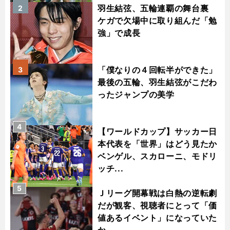
羽生結弦、五輪連覇の舞台裏
2
ケガで欠場中に取り組んだ「勉
強」で成長
「僕なりの４回転半ができた」
3
最後の五輪、羽生結弦がこだわ
ったジャンプの美学
4
【ワールドカップ】サッカー日
本代表を「世界」はどう見たか
ベンゲル、スカローニ、モドリ
ッチ...
5
Ｊリーグ開幕戦は白熱の逆転劇
だが観客、視聴者にとって「価
値あるイベント」になっていた