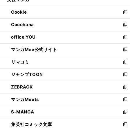
ィ
い
開
ウ
ン
ウ
Cookie
く
で
ド
ィ
新
開
ウ
ン
し
Cocohana
く
で
ド
い
新
開
ウ
ウ
し
office YOU
く
で
ィ
い
新
開
ン
ウ
し
マンガMee公式サイト
く
ド
ィ
い
新
ウ
ン
ウ
し
リマコミ
で
ド
ィ
い
新
開
ウ
ン
ウ
し
ジャンプTOON
く
で
ド
ィ
い
新
開
ウ
ン
ウ
し
ZEBRACK
く
で
ド
ィ
い
新
開
ウ
ン
ウ
し
マンガMeets
く
で
ド
ィ
い
新
開
ウ
ン
ウ
し
S-MANGA
く
で
ド
ィ
い
新
開
ウ
ン
ウ
し
集英社コミック文庫
く
で
ド
ィ
い
新