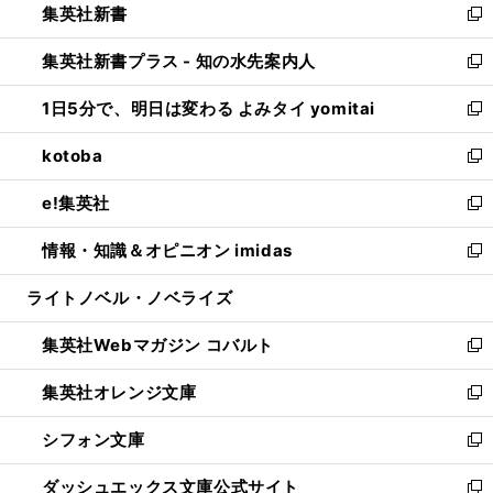
集英社新書
く
で
ィ
い
新
開
ン
ウ
し
集英社新書プラス - 知の水先案内人
く
ド
ィ
い
新
ウ
ン
ウ
し
1日5分で、明日は変わる よみタイ yomitai
で
ド
ィ
い
新
開
ウ
ン
ウ
し
kotoba
く
で
ド
ィ
い
新
開
ウ
ン
ウ
し
e!集英社
く
で
ド
ィ
い
新
開
ウ
ン
ウ
し
情報・知識＆オピニオン imidas
く
で
ド
ィ
い
新
開
ウ
ン
ウ
し
ライトノベル・ノベライズ
く
で
ド
ィ
い
開
ウ
ン
ウ
集英社Webマガジン コバルト
く
で
ド
ィ
新
開
ウ
ン
し
集英社オレンジ文庫
く
で
ド
い
新
開
ウ
ウ
し
シフォン文庫
く
で
ィ
い
新
開
ン
ウ
し
ダッシュエックス文庫公式サイト
く
ド
ィ
い
新