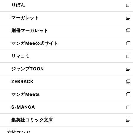
りぼん
く
で
ド
ィ
新
開
ウ
ン
し
マーガレット
く
で
ド
い
新
開
ウ
ウ
し
別冊マーガレット
く
で
ィ
い
新
開
ン
ウ
し
マンガMee公式サイト
く
ド
ィ
い
新
ウ
ン
ウ
し
リマコミ
で
ド
ィ
い
新
開
ウ
ン
ウ
し
ジャンプTOON
く
で
ド
ィ
い
新
開
ウ
ン
ウ
し
ZEBRACK
く
で
ド
ィ
い
新
開
ウ
ン
ウ
し
マンガMeets
く
で
ド
ィ
い
新
開
ウ
ン
ウ
し
S-MANGA
く
で
ド
ィ
い
新
開
ウ
ン
ウ
し
集英社コミック文庫
く
で
ド
ィ
い
新
開
ウ
ン
ウ
し
女性マンガ
く
で
ド