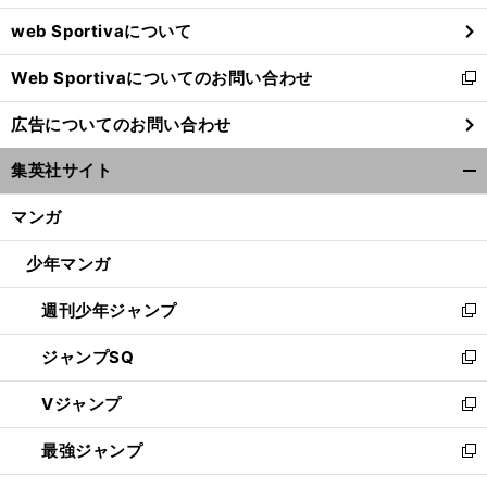
ウ
web Sportivaについて
で
開
Web Sportivaについてのお問い合わせ
く
新
し
広告についてのお問い合わせ
い
ウ
集英社サイト
ィ
開
ン
く/
マンガ
ド
閉
ウ
じ
少年マンガ
で
る
開
週刊少年ジャンプ
く
新
し
ジャンプSQ
い
新
ウ
し
Vジャンプ
ィ
い
新
ン
ウ
し
最強ジャンプ
ド
ィ
い
新
ウ
ン
ウ
し