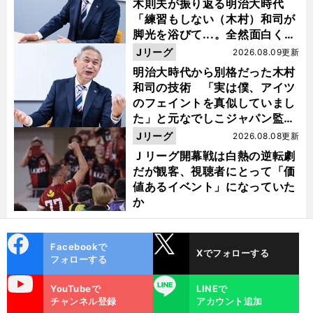
木則夫が振り返る明治大時代
「練習もしない（木村）和司が
脚光を浴びて...。全然面白くな
い４年間でした」
Jリーグ
2026.08.09更新
明治大時代から別格だった木村
和司の技術 「実は僕、アイツ
のフェイントを真似していまし
た」と元なでしこジャパン監
督・佐々木則夫
Jリーグ
2026.08.08更新
Ｊリーグ開幕戦は白熱の逆転劇
だが観客、視聴者にとって「価
値あるイベント」になっていた
か
cebo
X
Facebookで
Xでフォローする
ok
フォローする
uTube
LINE
YouTubeで
LINEで
チャンネル登録
アカウント追加