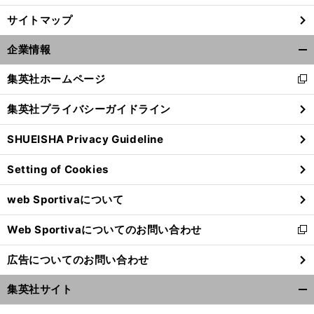
サイトマップ
企業情報
開
く/
集英社ホームページ
新
閉
し
じ
集英社プライバシーガイドライン
い
る
ウ
SHUEISHA Privacy Guideline
ィ
ン
Setting of Cookies
ド
ウ
web Sportivaについて
で
開
Web Sportivaについてのお問い合わせ
く
新
し
広告についてのお問い合わせ
い
ウ
集英社サイト
ィ
開
ン
く/