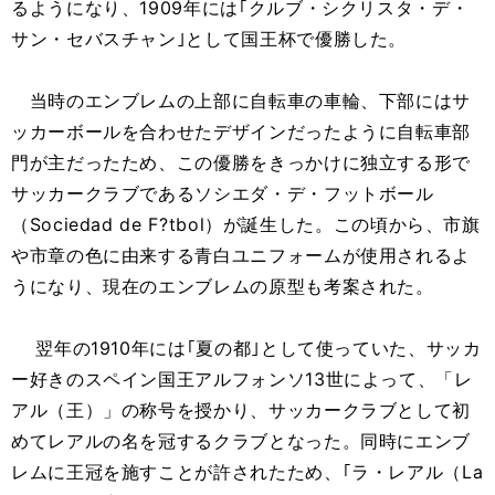
るようになり、1909年には｢クルブ・シクリスタ・デ・
サン・セバスチャン｣として国王杯で優勝した。
当時のエンブレムの上部に自転車の車輪、下部にはサ
ッカーボールを合わせたデザインだったように自転車部
門が主だったため、この優勝をきっかけに独立する形で
サッカークラブであるソシエダ・デ・フットボール
（Sociedad de F?tbol）が誕生した。この頃から、市旗
や市章の色に由来する青白ユニフォームが使用されるよ
うになり、現在のエンブレムの原型も考案された。
翌年の1910年には｢夏の都｣として使っていた、サッカ
ー好きのスペイン国王アルフォンソ13世によって、「レ
アル（王）」の称号を授かり、サッカークラブとして初
めてレアルの名を冠するクラブとなった。同時にエンブ
レムに王冠を施すことが許されたため、｢ラ・レアル（La