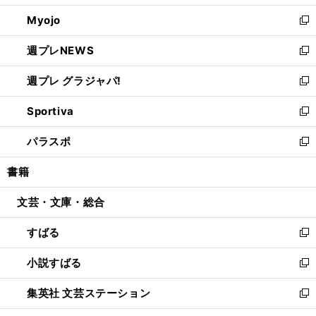
開
ウ
ン
ウ
Myojo
く
で
ド
ィ
新
開
ウ
ン
し
週プレNEWS
く
で
ド
い
新
開
ウ
ウ
し
週プレ グラジャパ!
く
で
ィ
い
新
開
ン
ウ
し
Sportiva
く
ド
ィ
い
新
ウ
ン
ウ
し
パラスポ
で
ド
ィ
い
新
開
ウ
ン
ウ
し
書籍
く
で
ド
ィ
い
開
ウ
ン
ウ
文芸・文庫・総合
く
で
ド
ィ
開
ウ
ン
すばる
く
で
ド
新
開
ウ
し
小説すばる
く
で
い
新
開
ウ
し
集英社 文芸ステーション
く
ィ
い
新
ン
ウ
し