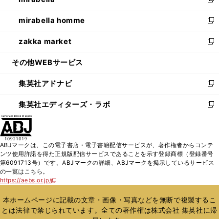
ィ
い
新
開
ウ
ン
ウ
し
mirabella homme
く
で
ド
ィ
い
新
開
ウ
ン
ウ
し
zakka market
く
で
ド
ィ
い
新
開
ウ
ン
ウ
し
その他WEBサービス
く
で
ド
ィ
い
開
ウ
ン
ウ
集英社アドナビ
く
で
ド
ィ
新
開
ウ
ン
し
集英社エディターズ・ラボ
く
で
ド
い
新
開
ウ
ウ
し
く
で
ィ
い
開
ン
ウ
ABJマークは、この電子書店・電子書籍配信サービスが、著作権者からコンテ
く
ド
ィ
ンツ使用許諾を得た正規版配信サービスであることを示す登録商標（登録番号
ウ
ン
第6091713号）です。ABJマークの詳細、ABJマークを掲示しているサービス
で
ド
の一覧はこちら。
開
ウ
https://aebs.or.jp/
新
く
で
し
い
開
本ホームページに記載の文章・画像・写真などを無断で複製するこ
ウ
く
とは法律で禁じられています。全ての著作権は株式会社 集英社に帰
ィ