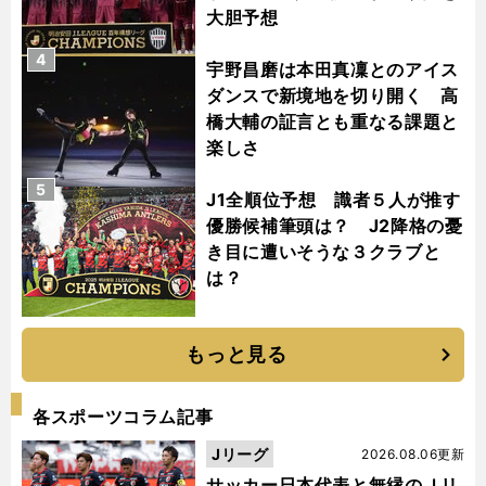
大胆予想
4
宇野昌磨は本田真凜とのアイス
ダンスで新境地を切り開く 高
橋大輔の証言とも重なる課題と
楽しさ
5
J1全順位予想 識者５人が推す
優勝候補筆頭は？ J2降格の憂
き目に遭いそうな３クラブと
は？
もっと見る
各スポーツコラム記事
Jリーグ
2026.08.06更新
サッカー日本代表と無縁のＪリ