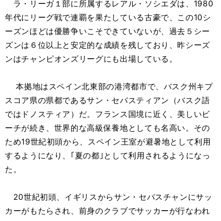
ラ・リーガ１部に所属するレアル・ソシエダは、1980
年代にリーグ戦で連覇を果たしている古豪で、この10シ
ーズンほどは優勝争いこそできていないが、過去５シー
ズンは６位以上と安定的な成績を残しており、昨シーズ
ンはチャンピオンズリーグにも出場している。
本拠地はスペイン北東部の港湾都市で、バスク州キプ
スコア県の県都であるサン・セバスティアン（バスク語
ではドノスティア）だ。フランス国境に近く、美しいビ
ーチが続き、世界的な高級保養地としても名高い。その
ため19世紀初頭から、スペイン王室が避暑地として利用
するようになり、｢夏の都｣として利用されるようになっ
た。
20世紀初頭、イギリスからサン・セバスチャンにサッ
カーがもたらされ、前身のクラブでサッカーが行なわれ