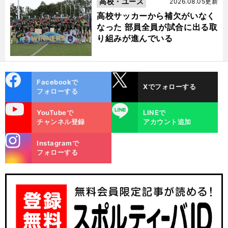
高校・ユース
2026.08.05更新
高校サッカーから補欠がいなく
なった 部員全員が試合に出る取
り組みが進んでいる
cebo
X
Facebookで
Xでフォローする
ok
フォローする
uTube
LINE
YouTubeで
LINEで
チャンネル登録
アカウント追加
前
へ
stagra
Instagramで
m
フォローする