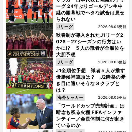
ーグ 24年ぶりゴールデン生中
継の開幕戦でヘタな試合は見せ
られない
Jリーグ
2026.08.06更新
秋春制が導入されたJ1リーグ2
026－27シーズンの行方はい
かに!? ５人の識者が全順位を
大胆予想
Jリーグ
2026.08.06更新
J1全順位予想 識者５人が推す
優勝候補筆頭は？ J2降格の憂
き目に遭いそうな３クラブと
は？
海外サッカー
2026.08.05更新
「ワールドカップ売却計画」は
断念も残る火種 FIFAインファ
ンティーノ会長体制に何が起き
ているのか