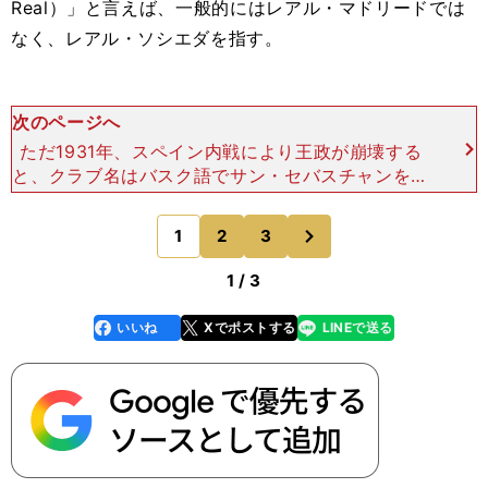
Real）」と言えば、一般的にはレアル・マドリードでは
なく、レアル・ソシエダを指す。
次のページへ
ただ1931年、スペイン内戦により王政が崩壊する
と、クラブ名はバスク語でサン・セバスチャンを意
味する「ドノスティア・クラブ・デ・フットボー
ル｣と改名し、エンブレムの旗にあった王冠も削除
次
1
2
3
のページへ
された。1940
1 / 3
いいね
Xでポストする
LINEで送る
line
faceboo
x
k