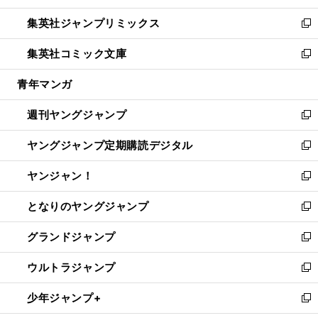
開
ウ
ン
ウ
し
集英社ジャンプリミックス
く
で
ド
ィ
い
新
開
ウ
ン
ウ
し
集英社コミック文庫
く
で
ド
ィ
い
新
開
ウ
ン
ウ
し
青年マンガ
く
で
ド
ィ
い
開
ウ
ン
ウ
週刊ヤングジャンプ
く
で
ド
ィ
新
開
ウ
ン
し
ヤングジャンプ定期購読デジタル
く
で
ド
い
新
開
ウ
ウ
し
ヤンジャン！
く
で
ィ
い
新
開
ン
ウ
し
となりのヤングジャンプ
く
ド
ィ
い
新
ウ
ン
ウ
し
グランドジャンプ
で
ド
ィ
い
新
開
ウ
ン
ウ
し
ウルトラジャンプ
く
で
ド
ィ
い
新
開
ウ
ン
ウ
し
少年ジャンプ+
く
で
ド
ィ
い
新
開
ウ
ン
ウ
し