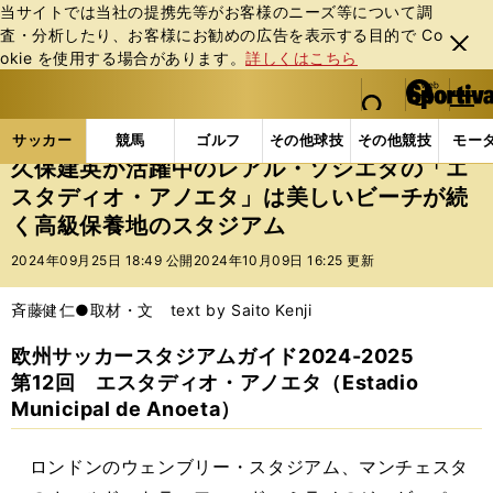
当サイトでは当社の提携先等がお客様のニーズ等について調
査・分析したり、お客様にお勧めの広告を表⽰する⽬的で Co
閉じ
okie を使⽤する場合があります。
詳しくはこちら
る
マイペ
web Sportiva (webスポルティーバ)
検索
メニュ
we
ー
サッカーの記事一覧
海外サッカー
久保建英が活躍
b
ジ
サッカー
競馬
ゴルフ
その他球技
その他競技
モー
ス
久保建英が活躍中のレアル・ソシエダの「エ
ポ
スタディオ・アノエタ」は美しいビーチが続
ル
く高級保養地のスタジアム
テ
ィ
2024年09月25日 18:49 公開
2024年10月09日 16:25 更新
ー
バ
斉藤健仁●取材・文 text by Saito Kenji
欧州サッカースタジアムガイド2024-2025
第12回 エスタディオ・アノエタ（
Estadio
Municipal de Anoeta）
ロンドンのウェンブリー・スタジアム、マンチェスタ