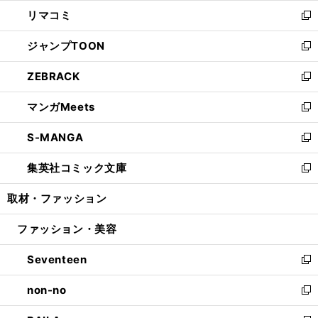
ウ
ン
ウ
し
リマコミ
で
ド
ィ
い
新
開
ウ
ン
ウ
し
ジャンプTOON
く
で
ド
ィ
い
新
開
ウ
ン
ウ
し
ZEBRACK
く
で
ド
ィ
い
新
開
ウ
ン
ウ
し
マンガMeets
く
で
ド
ィ
い
新
開
ウ
ン
ウ
し
S-MANGA
く
で
ド
ィ
い
新
開
ウ
ン
ウ
し
集英社コミック文庫
く
で
ド
ィ
い
新
開
ウ
ン
ウ
し
取材・ファッション
く
で
ド
ィ
い
開
ウ
ン
ウ
ファッション・美容
く
で
ド
ィ
開
ウ
ン
Seventeen
く
で
ド
新
開
ウ
し
non-no
く
で
い
新
開
ウ
し