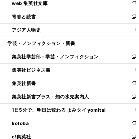
web 集英社文庫
ド
ィ
い
新
ウ
ン
ウ
し
青春と読書
で
ド
ィ
い
新
開
ウ
ン
ウ
し
アジア人物史
く
で
ド
ィ
い
新
開
ウ
ン
ウ
し
学芸・ノンフィクション・新書
く
で
ド
ィ
い
開
ウ
ン
ウ
集英社学芸部 - 学芸・ノンフィクション
く
で
ド
ィ
新
開
ウ
ン
し
集英社ビジネス書
く
で
ド
い
新
開
ウ
ウ
し
集英社新書
く
で
ィ
い
新
開
ン
ウ
し
集英社新書プラス - 知の水先案内人
く
ド
ィ
い
新
ウ
ン
ウ
し
1日5分で、明日は変わる よみタイ yomitai
で
ド
ィ
い
新
開
ウ
ン
ウ
し
kotoba
く
で
ド
ィ
い
新
開
ウ
ン
ウ
し
e!集英社
く
で
ド
ィ
い
新