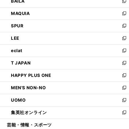
BAILA
く
ィ
い
新
ン
ウ
し
MAQUIA
ド
ィ
い
新
ウ
ン
ウ
し
SPUR
で
ド
ィ
い
新
開
ウ
ン
ウ
し
LEE
く
で
ド
ィ
い
新
開
ウ
ン
ウ
し
eclat
く
で
ド
ィ
い
新
開
ウ
ン
ウ
し
T JAPAN
く
で
ド
ィ
い
新
開
ウ
ン
ウ
し
HAPPY PLUS ONE
く
で
ド
ィ
い
新
開
ウ
ン
ウ
し
MEN'S NON-NO
く
で
ド
ィ
い
新
開
ウ
ン
ウ
し
UOMO
く
で
ド
ィ
い
新
開
ウ
ン
ウ
し
集英社オンライン
く
で
ド
ィ
い
新
開
ウ
ン
ウ
し
芸能・情報・スポーツ
く
で
ド
ィ
い