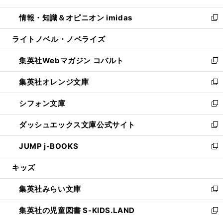
開
ウ
ン
ウ
し
情報・知識＆オピニオン imidas
く
で
ド
ィ
い
新
開
ウ
ン
ウ
し
ライトノベル・ノベライズ
く
で
ド
ィ
い
開
ウ
ン
ウ
集英社Webマガジン コバルト
く
で
ド
ィ
新
開
ウ
ン
し
集英社オレンジ文庫
く
で
ド
い
新
開
ウ
ウ
し
シフォン文庫
く
で
ィ
い
新
開
ン
ウ
し
ダッシュエックス文庫公式サイト
く
ド
ィ
い
新
ウ
ン
ウ
し
JUMP j-BOOKS
で
ド
ィ
い
新
開
ウ
ン
ウ
し
キッズ
く
で
ド
ィ
い
開
ウ
ン
ウ
集英社みらい文庫
く
で
ド
ィ
新
開
ウ
ン
し
集英社の児童図書 S-KIDS.LAND
く
で
ド
い
新
開
ウ
ウ
し