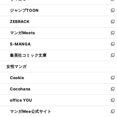
新
開
ウ
ン
ウ
し
ジャンプTOON
く
で
ド
ィ
い
新
開
ウ
ン
ウ
し
ZEBRACK
く
で
ド
ィ
い
新
開
ウ
ン
ウ
し
マンガMeets
く
で
ド
ィ
い
新
開
ウ
ン
ウ
し
S-MANGA
く
で
ド
ィ
い
新
開
ウ
ン
ウ
し
集英社コミック文庫
く
で
ド
ィ
い
新
開
ウ
ン
ウ
し
女性マンガ
く
で
ド
ィ
い
開
ウ
ン
ウ
Cookie
く
で
ド
ィ
新
開
ウ
ン
し
Cocohana
く
で
ド
い
新
開
ウ
ウ
し
office YOU
く
で
ィ
い
新
開
ン
ウ
し
マンガMee公式サイト
く
ド
ィ
い
新