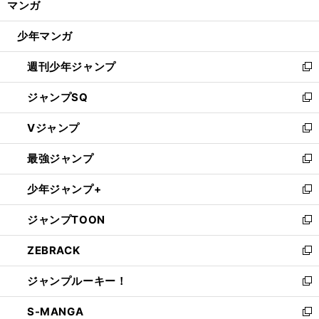
マンガ
ド
閉
ウ
じ
少年マンガ
で
る
開
週刊少年ジャンプ
く
新
し
ジャンプSQ
い
新
ウ
し
Vジャンプ
ィ
い
新
ン
ウ
し
最強ジャンプ
ド
ィ
い
新
ウ
ン
ウ
し
少年ジャンプ+
で
ド
ィ
い
新
開
ウ
ン
ウ
し
ジャンプTOON
く
で
ド
ィ
い
新
開
ウ
ン
ウ
し
ZEBRACK
く
で
ド
ィ
い
新
開
ウ
ン
ウ
し
ジャンプルーキー！
く
で
ド
ィ
い
新
開
ウ
ン
ウ
し
S-MANGA
く
で
ド
ィ
い
新