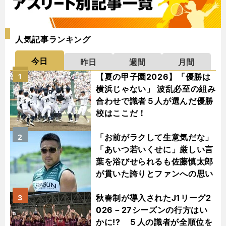
人気記事ランキング
今日
昨日
週間
月間
【夏の甲子園2026】「優勝は
1
横浜じゃない」 波乱必至の組み
合わせで識者５人が選んだ優勝
校はここだ！
「お前がラクして生意気だな」
2
「あいつ若いくせに」厳しい言
葉を浴びせられるも佐藤慎太郎
が貫いた誇りとファンへの思い
秋春制が導入されたJ1リーグ2
3
026－27シーズンの行方はい
かに!? ５人の識者が全順位を