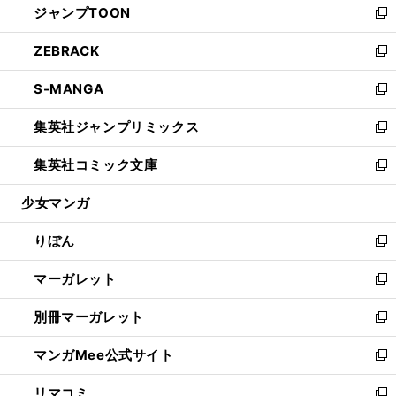
ジャンプTOON
く
で
ド
ィ
い
新
開
ウ
ン
ウ
し
ZEBRACK
く
で
ド
ィ
い
新
開
ウ
ン
ウ
し
S-MANGA
く
で
ド
ィ
い
新
開
ウ
ン
ウ
し
集英社ジャンプリミックス
く
で
ド
ィ
い
新
開
ウ
ン
ウ
し
集英社コミック文庫
く
で
ド
ィ
い
新
開
ウ
ン
ウ
し
少女マンガ
く
で
ド
ィ
い
開
ウ
ン
ウ
りぼん
く
で
ド
ィ
新
開
ウ
ン
し
マーガレット
く
で
ド
い
新
開
ウ
ウ
し
別冊マーガレット
く
で
ィ
い
新
開
ン
ウ
し
マンガMee公式サイト
く
ド
ィ
い
新
ウ
ン
ウ
し
リマコミ
で
ド
ィ
い