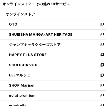
オンラインストア・
その他WEBサービス
く
で
ィ
い
開
ン
ウ
オンラインストア
く
ド
ィ
ウ
ン
OTO
で
ド
新
開
ウ
し
SHUEISHA MANGA-ART HERITAGE
く
で
い
新
開
ウ
し
ジャンプキャラクターズストア
く
ィ
い
新
ン
ウ
し
HAPPY PLUS STORE
ド
ィ
い
新
ウ
ン
ウ
し
SHUEISHA VOX
で
ド
ィ
い
新
開
ウ
ン
ウ
し
LEEマルシェ
く
で
ド
ィ
い
新
開
ウ
ン
ウ
し
SHOP Marisol
く
で
ド
ィ
い
新
開
ウ
ン
ウ
し
eclat premium
く
で
ド
ィ
い
新
開
ウ
ン
ウ
し
mirabella
く
で
ド