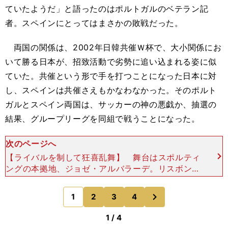
ていたようだ」と語ったのはポルトガルのベテラン記
者。スペインにとってはまさかの敗戦だった。
両国の関係は、2002年日韓共催Ｗ杯で、大小関係にお
いて勝る日本が、招致活動で劣勢に追い込まれる姿に似
ていた。共催という形で手を打つことになった日本に対
し、スペインは共催さえもかなわなかった。そのポルト
ガルとスペイン両国は、サッカーの神の悪戯か、抽選の
結果、グループリーグを同組で戦うことになった。
次のページへ
【ライバルを制して狂喜乱舞】 舞台はスポルティ
ングの本拠地、ジョゼ・アルバラーデ。リスボンの
地下鉄、カンポ・グランデ駅の目の前に立つ新装の
スタジアムに、筆者も野次馬根性丸出しで駆けつけ
次
1
2
3
4
のページへ
た。ポルトガル
1 / 4