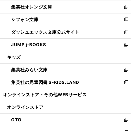
開
ウ
ン
し
集英社オレンジ文庫
く
で
ド
い
新
開
ウ
ウ
し
シフォン文庫
く
で
ィ
い
新
開
ン
ウ
し
ダッシュエックス文庫公式サイト
く
ド
ィ
い
新
ウ
ン
ウ
し
JUMP j-BOOKS
で
ド
ィ
い
新
開
ウ
ン
ウ
し
キッズ
く
で
ド
ィ
い
開
ウ
ン
ウ
集英社みらい文庫
く
で
ド
ィ
新
開
ウ
ン
し
集英社の児童図書 S-KIDS.LAND
く
で
ド
い
新
開
ウ
ウ
し
オンラインストア・
その他WEBサービス
く
で
ィ
い
開
ン
ウ
オンラインストア
く
ド
ィ
ウ
ン
OTO
で
ド
新
開
ウ
し