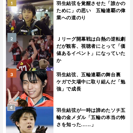
羽生結弦を覚醒させた「誰かの
1
ために」の思い 五輪連覇の偉
業への道のり
Ｊリーグ開幕戦は白熱の逆転劇
2
だが観客、視聴者にとって「価
値あるイベント」になっていた
か
羽生結弦、五輪連覇の舞台裏
3
ケガで欠場中に取り組んだ「勉
強」で成長
4
羽生結弦が一時は諦めたソチ五
輪の金メダル「五輪の本当の怖
さを知った......」