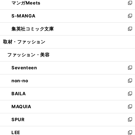
マンガMeets
く
で
ド
ィ
い
新
開
ウ
ン
ウ
し
S-MANGA
く
で
ド
ィ
い
新
開
ウ
ン
ウ
し
集英社コミック文庫
く
で
ド
ィ
い
新
開
ウ
ン
ウ
し
取材・ファッション
く
で
ド
ィ
い
開
ウ
ン
ウ
ファッション・美容
く
で
ド
ィ
開
ウ
ン
Seventeen
く
で
ド
新
開
ウ
し
non-no
く
で
い
新
開
ウ
し
BAILA
く
ィ
い
新
ン
ウ
し
MAQUIA
ド
ィ
い
新
ウ
ン
ウ
し
SPUR
で
ド
ィ
い
新
開
ウ
ン
ウ
し
LEE
く
で
ド
ィ
い
新