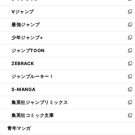
ウ
し
Vジャンプ
ィ
い
新
ン
ウ
し
最強ジャンプ
ド
ィ
い
新
ウ
ン
ウ
し
少年ジャンプ+
で
ド
ィ
い
新
開
ウ
ン
ウ
し
ジャンプTOON
く
で
ド
ィ
い
新
開
ウ
ン
ウ
し
ZEBRACK
く
で
ド
ィ
い
新
開
ウ
ン
ウ
し
ジャンプルーキー！
く
で
ド
ィ
い
新
開
ウ
ン
ウ
し
S-MANGA
く
で
ド
ィ
い
新
開
ウ
ン
ウ
し
集英社ジャンプリミックス
く
で
ド
ィ
い
新
開
ウ
ン
ウ
し
集英社コミック文庫
く
で
ド
ィ
い
新
開
ウ
ン
ウ
し
青年マンガ
く
で
ド
ィ
い
開
ウ