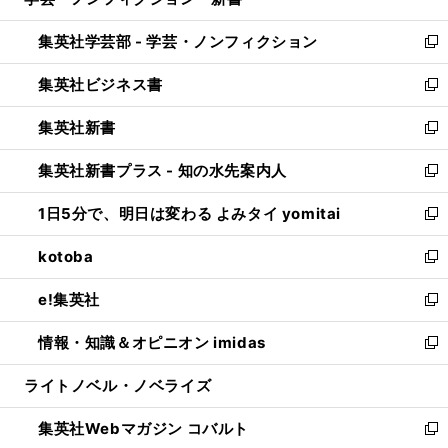
ィ
い
開
ウ
ン
ウ
集英社学芸部 - 学芸・ノンフィクション
く
で
ド
ィ
新
開
ウ
ン
し
集英社ビジネス書
く
で
ド
い
新
開
ウ
ウ
し
集英社新書
く
で
ィ
い
新
開
ン
ウ
し
集英社新書プラス - 知の水先案内人
く
ド
ィ
い
新
ウ
ン
ウ
し
1日5分で、明日は変わる よみタイ yomitai
で
ド
ィ
い
新
開
ウ
ン
ウ
し
kotoba
く
で
ド
ィ
い
新
開
ウ
ン
ウ
し
e!集英社
く
で
ド
ィ
い
新
開
ウ
ン
ウ
し
情報・知識＆オピニオン imidas
く
で
ド
ィ
い
新
開
ウ
ン
ウ
し
ライトノベル・ノベライズ
く
で
ド
ィ
い
開
ウ
ン
ウ
集英社Webマガジン コバルト
く
で
ド
ィ
新