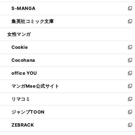
開
ウ
ン
ウ
し
S-MANGA
く
で
ド
ィ
い
新
開
ウ
ン
ウ
し
集英社コミック文庫
く
で
ド
ィ
い
新
開
ウ
ン
ウ
し
女性マンガ
く
で
ド
ィ
い
開
ウ
ン
ウ
Cookie
く
で
ド
ィ
新
開
ウ
ン
し
Cocohana
く
で
ド
い
新
開
ウ
ウ
し
office YOU
く
で
ィ
い
新
開
ン
ウ
し
マンガMee公式サイト
く
ド
ィ
い
新
ウ
ン
ウ
し
リマコミ
で
ド
ィ
い
新
開
ウ
ン
ウ
し
ジャンプTOON
く
で
ド
ィ
い
新
開
ウ
ン
ウ
し
ZEBRACK
く
で
ド
ィ
い
新
開
ウ
ン
ウ
し