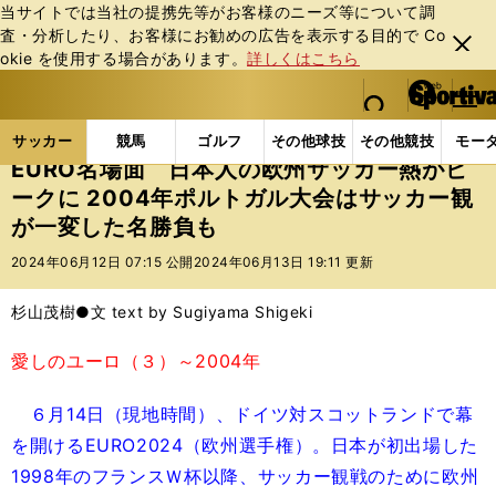
当サイトでは当社の提携先等がお客様のニーズ等について調
査・分析したり、お客様にお勧めの広告を表⽰する⽬的で Co
閉じ
okie を使⽤する場合があります。
詳しくはこちら
る
マイペ
web Sportiva (webスポルティーバ)
検索
メニュ
we
ー
サッカーの記事一覧
海外サッカー
海外サッカー
b
ジ
サッカー
競馬
ゴルフ
その他球技
その他競技
モー
ス
EURO名場面 日本人の欧州サッカー熱がピ
ポ
ークに 2004年ポルトガル大会はサッカー観
ル
が一変した名勝負も
テ
ィ
2024年06月12日 07:15 公開
2024年06月13日 19:11 更新
ー
バ
杉山茂樹●文 text by Sugiyama Shigeki
愛しのユーロ（３）～2004年
６月14日（現地時間）、ドイツ対スコットランドで幕
を開けるEURO2024（欧州選手権）。日本が初出場した
1998年のフランスＷ杯以降、サッカー観戦のために欧州