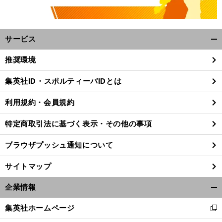
サービス
開
く/
推奨環境
閉
じ
集英社ID・スポルティーバIDとは
る
利用規約・会員規約
特定商取引法に基づく表示・その他の事項
ブラウザプッシュ通知について
サイトマップ
企業情報
開
く/
集英社ホームページ
新
閉
し