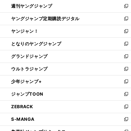
ン
ウ
週刊ヤングジャンプ
く
で
ド
ィ
新
開
ウ
ン
し
ヤングジャンプ定期購読デジタル
く
で
ド
い
新
開
ウ
ウ
し
ヤンジャン！
く
で
ィ
い
新
開
ン
ウ
し
となりのヤングジャンプ
く
ド
ィ
い
新
ウ
ン
ウ
し
グランドジャンプ
で
ド
ィ
い
新
開
ウ
ン
ウ
し
ウルトラジャンプ
く
で
ド
ィ
い
新
開
ウ
ン
ウ
し
少年ジャンプ+
く
で
ド
ィ
い
新
開
ウ
ン
ウ
し
ジャンプTOON
く
で
ド
ィ
い
新
開
ウ
ン
ウ
し
ZEBRACK
く
で
ド
ィ
い
新
開
ウ
ン
ウ
し
S-MANGA
く
で
ド
ィ
い
新
開
ウ
ン
ウ
し