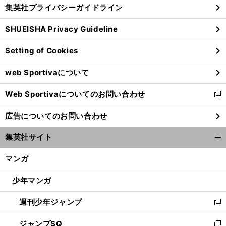
じ
集英社プライバシーガイドライン
い
る
ウ
SHUEISHA Privacy Guideline
ィ
ン
Setting of Cookies
ド
ウ
web Sportivaについて
で
開
Web Sportivaについてのお問い合わせ
く
新
し
広告についてのお問い合わせ
い
ウ
集英社サイト
ィ
開
ン
く/
マンガ
ド
閉
ウ
じ
少年マンガ
で
る
開
週刊少年ジャンプ
く
新
し
ジャンプSQ
い
新