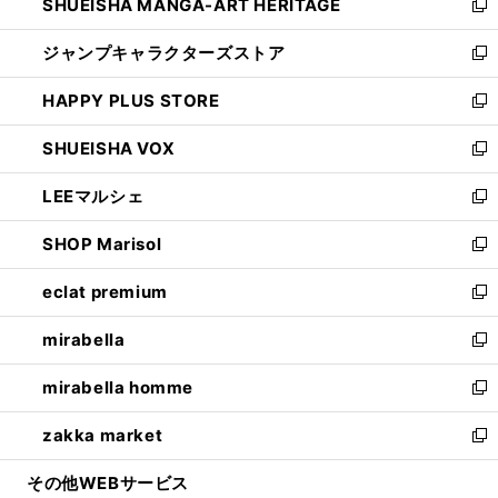
SHUEISHA MANGA-ART HERITAGE
く
で
い
新
開
ウ
し
ジャンプキャラクターズストア
く
ィ
い
新
ン
ウ
し
HAPPY PLUS STORE
ド
ィ
い
新
ウ
ン
ウ
し
SHUEISHA VOX
で
ド
ィ
い
新
開
ウ
ン
ウ
し
LEEマルシェ
く
で
ド
ィ
い
新
開
ウ
ン
ウ
し
SHOP Marisol
く
で
ド
ィ
い
新
開
ウ
ン
ウ
し
eclat premium
く
で
ド
ィ
い
新
開
ウ
ン
ウ
し
mirabella
く
で
ド
ィ
い
新
開
ウ
ン
ウ
し
mirabella homme
く
で
ド
ィ
い
新
開
ウ
ン
ウ
し
zakka market
く
で
ド
ィ
い
新
開
ウ
ン
ウ
し
その他WEBサービス
く
で
ド
ィ
い