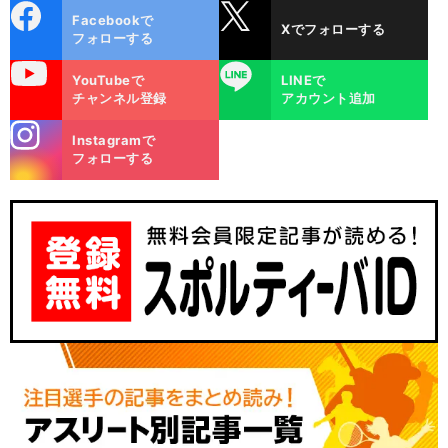
cebo
X
Facebookで
Xでフォローする
ok
フォローする
uTube
LINE
YouTubeで
LINEで
チャンネル登録
アカウント追加
stagra
Instagramで
m
フォローする
、
.
前
名場面 攻めるオランダ
守るイタリア
へ