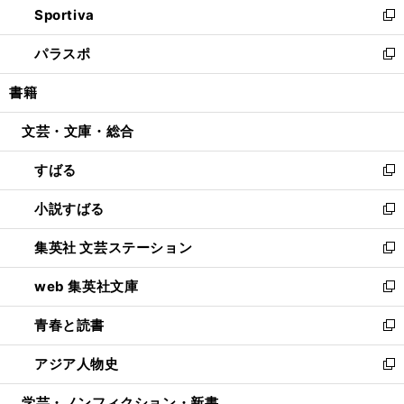
Sportiva
く
ド
ィ
い
新
ウ
ン
ウ
し
パラスポ
で
ド
ィ
い
新
開
ウ
ン
ウ
し
書籍
く
で
ド
ィ
い
開
ウ
ン
ウ
文芸・文庫・総合
く
で
ド
ィ
開
ウ
ン
すばる
く
で
ド
新
開
ウ
し
小説すばる
く
で
い
新
開
ウ
し
集英社 文芸ステーション
く
ィ
い
新
ン
ウ
し
web 集英社文庫
ド
ィ
い
新
ウ
ン
ウ
し
青春と読書
で
ド
ィ
い
新
開
ウ
ン
ウ
し
アジア人物史
く
で
ド
ィ
い
新
開
ウ
ン
ウ
し
学芸・ノンフィクション・新書
く
で
ド