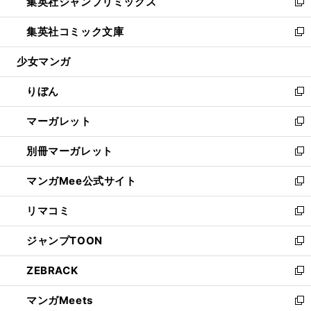
集英社ジャンプリミックス
く
で
ド
ィ
い
新
開
ウ
ン
ウ
し
集英社コミック文庫
く
で
ド
ィ
い
新
開
ウ
ン
ウ
し
少女マンガ
く
で
ド
ィ
い
開
ウ
ン
ウ
りぼん
く
で
ド
ィ
新
開
ウ
ン
し
マーガレット
く
で
ド
い
新
開
ウ
ウ
し
別冊マーガレット
く
で
ィ
い
新
開
ン
ウ
し
マンガMee公式サイト
く
ド
ィ
い
新
ウ
ン
ウ
し
リマコミ
で
ド
ィ
い
新
開
ウ
ン
ウ
し
ジャンプTOON
く
で
ド
ィ
い
新
開
ウ
ン
ウ
し
ZEBRACK
く
で
ド
ィ
い
新
開
ウ
ン
ウ
し
マンガMeets
く
で
ド
ィ
い
新