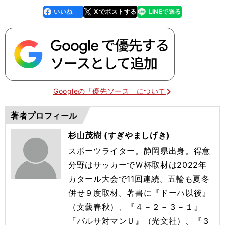
いいね
Xでポストする
LINEで送る
line
faceboo
x
k
Googleの「優先ソース」について
著者プロフィール
杉山茂樹 (すぎやましげき)
スポーツライター。静岡県出身。得意
分野はサッカーでＷ杯取材は2022年
カタール大会で11回連続。五輪も夏冬
併せ９度取材。著書に『ドーハ以後』
（文藝春秋）、『４－２－３－１』
『バルサ対マンＵ』（光文社）、『３