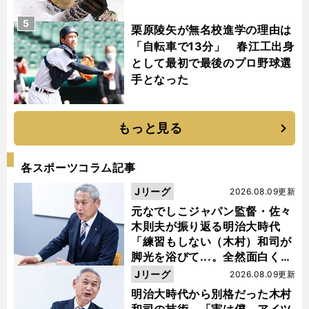
5
栗原陵矢が無名校進学の理由は
「自転車で13分」 春江工出身
として最初で最後のプロ野球選
手となった
もっと見る
各スポーツコラム記事
Jリーグ
2026.08.09更新
元なでしこジャパン監督・佐々
木則夫が振り返る明治大時代
「練習もしない（木村）和司が
脚光を浴びて...。全然面白くな
い４年間でした」
Jリーグ
2026.08.09更新
明治大時代から別格だった木村