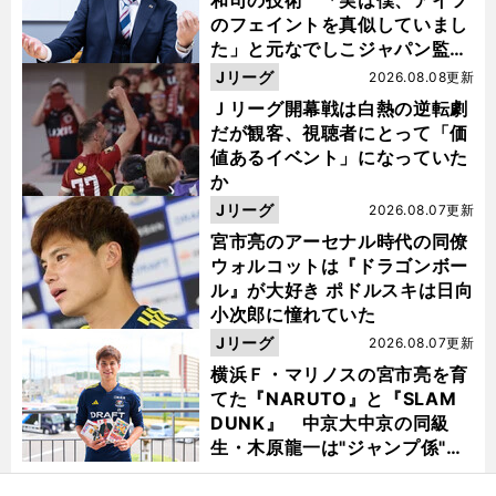
和司の技術 「実は僕、アイツ
のフェイントを真似していまし
た」と元なでしこジャパン監
督・佐々木則夫
Jリーグ
2026.08.08更新
Ｊリーグ開幕戦は白熱の逆転劇
だが観客、視聴者にとって「価
値あるイベント」になっていた
か
Jリーグ
2026.08.07更新
宮市亮のアーセナル時代の同僚
ウォルコットは『ドラゴンボー
ル』が大好き ポドルスキは日向
小次郎に憧れていた
Jリーグ
2026.08.07更新
横浜Ｆ・マリノスの宮市亮を育
てた『NARUTO』と『SLAM
DUNK』 中京大中京の同級
生・木原龍一は"ジャンプ係"だ
った