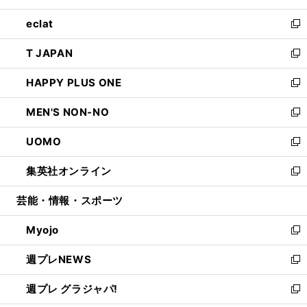
開
ウ
ン
ウ
し
eclat
く
で
ド
ィ
い
新
開
ウ
ン
ウ
し
T JAPAN
く
で
ド
ィ
い
新
開
ウ
ン
ウ
し
HAPPY PLUS ONE
く
で
ド
ィ
い
新
開
ウ
ン
ウ
し
MEN'S NON-NO
く
で
ド
ィ
い
新
開
ウ
ン
ウ
し
UOMO
く
で
ド
ィ
い
新
開
ウ
ン
ウ
し
集英社オンライン
く
で
ド
ィ
い
新
開
ウ
ン
ウ
し
芸能・情報・スポーツ
く
で
ド
ィ
い
開
ウ
ン
ウ
Myojo
く
で
ド
ィ
新
開
ウ
ン
し
週プレNEWS
く
で
ド
い
新
開
ウ
ウ
し
週プレ グラジャパ!
く
で
ィ
い
新
開
ン
ウ
し