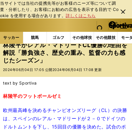
当サイトでは当社の提携先等がお客様のニーズ等について調
査・分析したり、お客様にお勧めの広告を表⽰する⽬的で Co
閉じ
okie を使⽤する場合があります。
詳しくはこちら
る
マイペ
web Sportiva (webスポルティーバ)
検索
メニュ
we
ー
サッカーの記事一覧
海外サッカー
海外サッカー
b
ジ
サッカー
競馬
ゴルフ
その他球技
その他競技
モー
ス
林陵平がレアル・マドリードCL優勝の理由を
ポ
解説「勝負強さ、歴史の重み、監督の力も感
ル
じたシーズン」
テ
ィ
2024年06月04日 17:05 公開
2024年06月04日 17:08 更新
ー
バ
text by Sportiva
林陵平のフットボールゼミ
欧州最高峰を決めるチャンピオンズリーグ（CL）の決勝
は、スペインのレアル・マドリードが２－０でドイツの
ドルトムントを下し、15回目の優勝を決めた。試合のポ