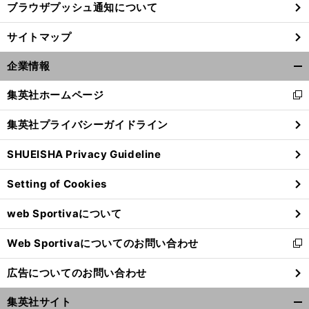
ブラウザプッシュ通知について
サイトマップ
企業情報
開
く/
集英社ホームページ
新
閉
し
じ
集英社プライバシーガイドライン
い
る
ウ
SHUEISHA Privacy Guideline
ィ
ン
Setting of Cookies
ド
ウ
web Sportivaについて
で
開
Web Sportivaについてのお問い合わせ
く
新
し
広告についてのお問い合わせ
い
ウ
集英社サイト
ィ
開