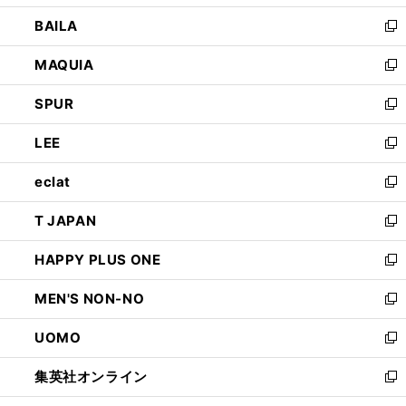
開
ウ
し
BAILA
く
ィ
い
新
ン
ウ
し
MAQUIA
ド
ィ
い
新
ウ
ン
ウ
し
SPUR
で
ド
ィ
い
新
開
ウ
ン
ウ
し
LEE
く
で
ド
ィ
い
新
開
ウ
ン
ウ
し
eclat
く
で
ド
ィ
い
新
開
ウ
ン
ウ
し
T JAPAN
く
で
ド
ィ
い
新
開
ウ
ン
ウ
し
HAPPY PLUS ONE
く
で
ド
ィ
い
新
開
ウ
ン
ウ
し
MEN'S NON-NO
く
で
ド
ィ
い
新
開
ウ
ン
ウ
し
UOMO
く
で
ド
ィ
い
新
開
ウ
ン
ウ
し
集英社オンライン
く
で
ド
ィ
い
新
開
ウ
ン
ウ
し