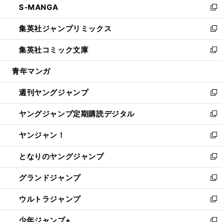
S-MANGA
く
で
ド
ィ
い
新
開
ウ
ン
ウ
し
集英社ジャンプリミックス
く
で
ド
ィ
い
新
開
ウ
ン
ウ
し
集英社コミック文庫
く
で
ド
ィ
い
新
開
ウ
ン
ウ
し
青年マンガ
く
で
ド
ィ
い
開
ウ
ン
ウ
週刊ヤングジャンプ
く
で
ド
ィ
新
開
ウ
ン
し
ヤングジャンプ定期購読デジタル
く
で
ド
い
新
開
ウ
ウ
し
ヤンジャン！
く
で
ィ
い
新
開
ン
ウ
し
となりのヤングジャンプ
く
ド
ィ
い
新
ウ
ン
ウ
し
グランドジャンプ
で
ド
ィ
い
新
開
ウ
ン
ウ
し
ウルトラジャンプ
く
で
ド
ィ
い
新
開
ウ
ン
ウ
し
少年ジャンプ+
く
で
ド
ィ
い