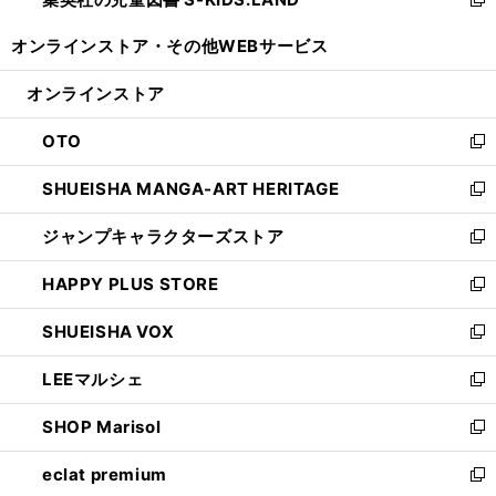
ド
い
新
開
ウ
ウ
し
オンラインストア・
その他WEBサービス
く
で
ィ
い
開
ン
ウ
オンラインストア
く
ド
ィ
ウ
ン
OTO
で
ド
新
開
ウ
し
SHUEISHA MANGA-ART HERITAGE
く
で
い
新
開
ウ
し
ジャンプキャラクターズストア
く
ィ
い
新
ン
ウ
し
HAPPY PLUS STORE
ド
ィ
い
新
ウ
ン
ウ
し
SHUEISHA VOX
で
ド
ィ
い
新
開
ウ
ン
ウ
し
LEEマルシェ
く
で
ド
ィ
い
新
開
ウ
ン
ウ
し
SHOP Marisol
く
で
ド
ィ
い
新
開
ウ
ン
ウ
し
eclat premium
く
で
ド
ィ
い
新