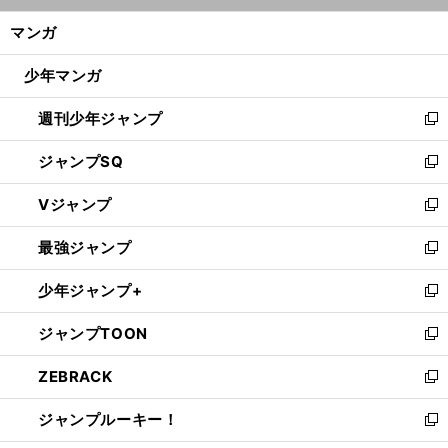
ン
く/
マンガ
ド
閉
ウ
じ
少年マンガ
で
る
開
週刊少年ジャンプ
く
新
し
ジャンプSQ
い
新
ウ
し
Vジャンプ
ィ
い
新
ン
ウ
し
最強ジャンプ
ド
ィ
い
新
ウ
ン
ウ
し
少年ジャンプ+
で
ド
ィ
い
新
開
ウ
ン
ウ
し
ジャンプTOON
く
で
ド
ィ
い
新
開
ウ
ン
ウ
し
ZEBRACK
く
で
ド
ィ
い
新
開
ウ
ン
ウ
し
ジャンプルーキー！
く
で
ド
ィ
い
新
開
ウ
ン
ウ
し