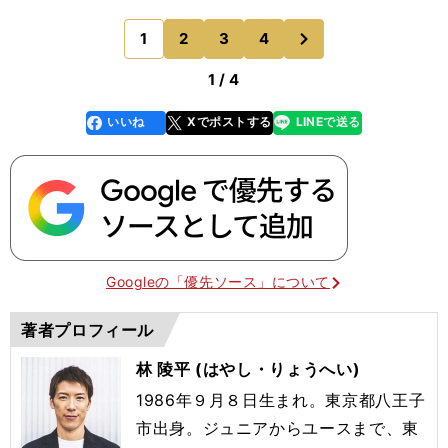
り前からプレッシャーをかけずに、４－１－４－１
のミドルブロックで構えた。前半はこれがうまくは
次
1
2
3
4
のページへ
まっていました
1 / 4
いいね
Xでポストする
LINEで送る
line
faceboo
x
k
Googleの「優先ソース」について
著者プロフィール
林 陵平 (はやし・りょうへい)
1986年９月８日生まれ。東京都八王子
市出身。ジュニアからユースまで、東