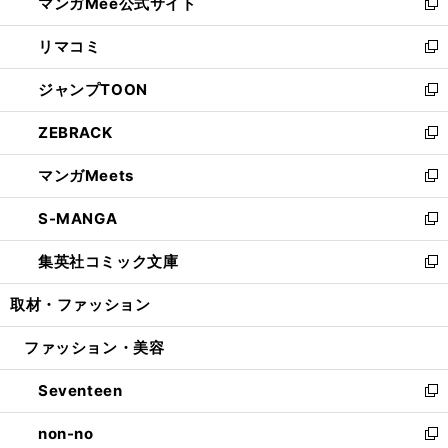
マンガMee公式サイト
く
ド
ィ
い
新
ウ
ン
ウ
し
リマコミ
で
ド
ィ
い
新
開
ウ
ン
ウ
し
ジャンプTOON
く
で
ド
ィ
い
新
開
ウ
ン
ウ
し
ZEBRACK
く
で
ド
ィ
い
新
開
ウ
ン
ウ
し
マンガMeets
く
で
ド
ィ
い
新
開
ウ
ン
ウ
し
S-MANGA
く
で
ド
ィ
い
新
開
ウ
ン
ウ
し
集英社コミック文庫
く
で
ド
ィ
い
新
開
ウ
ン
ウ
し
取材・ファッション
く
で
ド
ィ
い
開
ウ
ン
ウ
ファッション・美容
く
で
ド
ィ
開
ウ
ン
Seventeen
く
で
ド
新
開
ウ
し
non-no
く
で
い
新