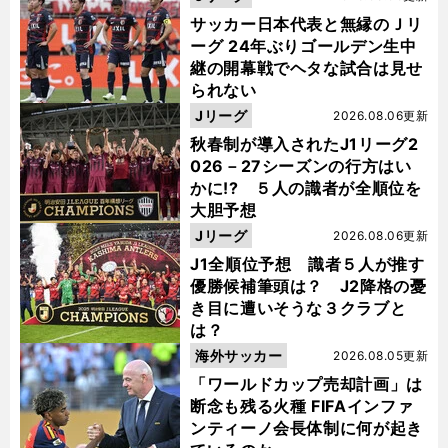
サッカー日本代表と無縁のＪリ
ーグ 24年ぶりゴールデン生中
継の開幕戦でヘタな試合は見せ
られない
Jリーグ
2026.08.06更新
秋春制が導入されたJ1リーグ2
026－27シーズンの行方はい
かに!? ５人の識者が全順位を
大胆予想
Jリーグ
2026.08.06更新
J1全順位予想 識者５人が推す
優勝候補筆頭は？ J2降格の憂
き目に遭いそうな３クラブと
は？
海外サッカー
2026.08.05更新
「ワールドカップ売却計画」は
断念も残る火種 FIFAインファ
ンティーノ会長体制に何が起き