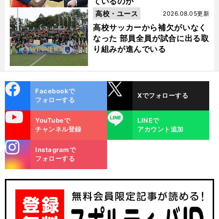
ているのか
高校・ユース
2026.08.05更新
、
・
.
前
高校サッカーから補欠がいなく
へ
なった 部員全員が試合に出る取
り組みが進んでいる
cebo
X
Facebookで
Xでフォローする
ok
フォローする
uTube
LINE
YouTubeで
LINEで
チャンネル登録
アカウント追加
stagra
Instagramで
m
フォローする