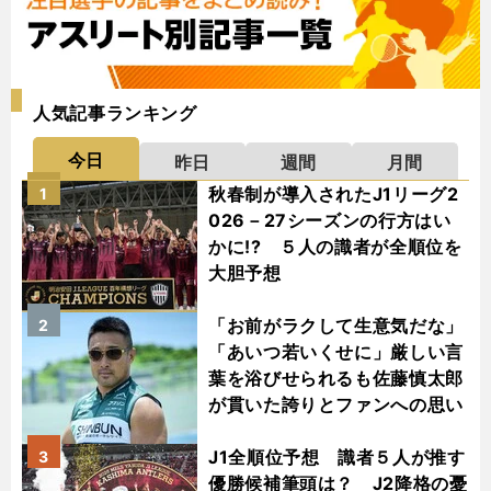
人気記事ランキング
今日
昨日
週間
月間
秋春制が導入されたJ1リーグ2
1
026－27シーズンの行方はい
かに!? ５人の識者が全順位を
大胆予想
「お前がラクして生意気だな」
2
「あいつ若いくせに」厳しい言
葉を浴びせられるも佐藤慎太郎
が貫いた誇りとファンへの思い
J1全順位予想 識者５人が推す
3
優勝候補筆頭は？ J2降格の憂