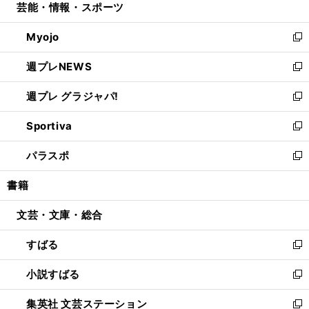
芸能・情報・スポーツ
く
で
ド
ィ
い
開
ウ
ン
ウ
Myojo
く
で
ド
ィ
新
開
ウ
ン
し
週プレNEWS
く
で
ド
い
新
開
ウ
ウ
し
週プレ グラジャパ!
く
で
ィ
い
新
開
ン
ウ
し
Sportiva
く
ド
ィ
い
新
ウ
ン
ウ
し
パラスポ
で
ド
ィ
い
新
開
ウ
ン
ウ
し
書籍
く
で
ド
ィ
い
開
ウ
ン
ウ
文芸・文庫・総合
く
で
ド
ィ
開
ウ
ン
すばる
く
で
ド
新
開
ウ
し
小説すばる
く
で
い
新
開
ウ
し
集英社 文芸ステーション
く
ィ
い
新