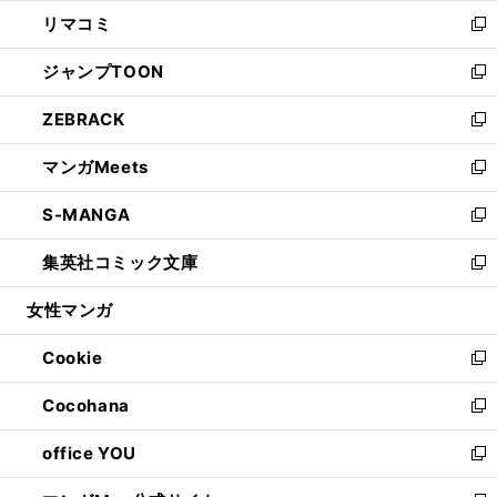
ウ
ン
ウ
し
リマコミ
で
ド
ィ
い
新
開
ウ
ン
ウ
し
ジャンプTOON
く
で
ド
ィ
い
新
開
ウ
ン
ウ
し
ZEBRACK
く
で
ド
ィ
い
新
開
ウ
ン
ウ
し
マンガMeets
く
で
ド
ィ
い
新
開
ウ
ン
ウ
し
S-MANGA
く
で
ド
ィ
い
新
開
ウ
ン
ウ
し
集英社コミック文庫
く
で
ド
ィ
い
新
開
ウ
ン
ウ
し
女性マンガ
く
で
ド
ィ
い
開
ウ
ン
ウ
Cookie
く
で
ド
ィ
新
開
ウ
ン
し
Cocohana
く
で
ド
い
新
開
ウ
ウ
し
office YOU
く
で
ィ
い
新
開
ン
ウ
し