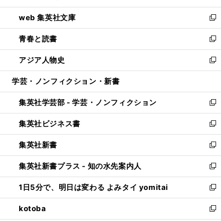
ン
ウ
し
web 集英社文庫
ド
ィ
い
新
ウ
ン
ウ
し
青春と読書
で
ド
ィ
い
新
開
ウ
ン
ウ
し
アジア人物史
く
で
ド
ィ
い
新
開
ウ
ン
ウ
し
学芸・ノンフィクション・新書
く
で
ド
ィ
い
開
ウ
ン
ウ
集英社学芸部 - 学芸・ノンフィクション
く
で
ド
ィ
新
開
ウ
ン
し
集英社ビジネス書
く
で
ド
い
新
開
ウ
ウ
し
集英社新書
く
で
ィ
い
新
開
ン
ウ
し
集英社新書プラス - 知の水先案内人
く
ド
ィ
い
新
ウ
ン
ウ
し
1日5分で、明日は変わる よみタイ yomitai
で
ド
ィ
い
新
開
ウ
ン
ウ
し
kotoba
く
で
ド
ィ
い
新
開
ウ
ン
ウ
し