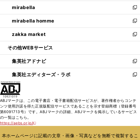
開
ウ
ン
ウ
し
mirabella
く
で
ド
ィ
い
新
開
ウ
ン
ウ
し
mirabella homme
く
で
ド
ィ
い
新
開
ウ
ン
ウ
し
zakka market
く
で
ド
ィ
い
新
開
ウ
ン
ウ
し
その他WEBサービス
く
で
ド
ィ
い
開
ウ
ン
ウ
集英社アドナビ
く
で
ド
ィ
新
開
ウ
ン
し
集英社エディターズ・ラボ
く
で
ド
い
新
開
ウ
ウ
し
く
で
ィ
い
開
ン
ウ
ABJマークは、この電子書店・電子書籍配信サービスが、著作権者からコンテ
く
ド
ィ
ンツ使用許諾を得た正規版配信サービスであることを示す登録商標（登録番号
ウ
ン
第6091713号）です。ABJマークの詳細、ABJマークを掲示しているサービス
で
ド
の一覧はこちら。
開
ウ
https://aebs.or.jp/
新
く
で
し
い
開
本ホームページに記載の文章・画像・写真などを無断で複製するこ
ウ