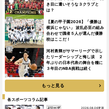
き目に遭いそうな３クラブと
は？
4
【夏の甲子園2026】「優勝は
横浜じゃない」 波乱必至の組み
合わせで識者５人が選んだ優勝
校はここだ！
5
河村勇輝がサマーリーグで示し
たリーダーシップと悔し涙 ２
年ぶりの日本代表の舞台を糧に
３年目のNBA挑戦は続く
もっと見る
各スポーツコラム記事
Jリーグ
2026.08.06更新