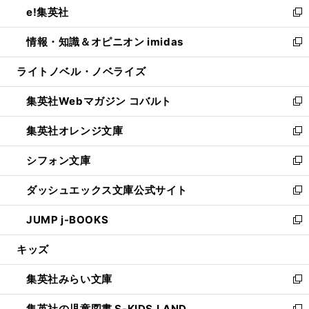
e!集英社
く
で
ド
ィ
い
新
開
ウ
ン
ウ
し
情報・知識＆オピニオン imidas
く
で
ド
ィ
い
新
開
ウ
ン
ウ
し
ライトノベル・ノベライズ
く
で
ド
ィ
い
開
ウ
ン
ウ
集英社Webマガジン コバルト
く
で
ド
ィ
新
開
ウ
ン
し
集英社オレンジ文庫
く
で
ド
い
新
開
ウ
ウ
し
シフォン文庫
く
で
ィ
い
新
開
ン
ウ
し
ダッシュエックス文庫公式サイト
く
ド
ィ
い
新
ウ
ン
ウ
し
JUMP j-BOOKS
で
ド
ィ
い
新
開
ウ
ン
ウ
し
キッズ
く
で
ド
ィ
い
開
ウ
ン
ウ
集英社みらい文庫
く
で
ド
ィ
新
開
ウ
ン
し
集英社の児童図書 S-KIDS.LAND
く
で