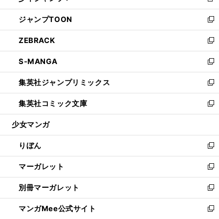
新
開
ウ
ン
ウ
し
ジャンプTOON
く
で
ド
ィ
い
新
開
ウ
ン
ウ
し
ZEBRACK
く
で
ド
ィ
い
新
開
ウ
ン
ウ
し
S-MANGA
く
で
ド
ィ
い
新
開
ウ
ン
ウ
し
集英社ジャンプリミックス
く
で
ド
ィ
い
新
開
ウ
ン
ウ
し
集英社コミック文庫
く
で
ド
ィ
い
新
開
ウ
ン
ウ
し
少女マンガ
く
で
ド
ィ
い
開
ウ
ン
ウ
りぼん
く
で
ド
ィ
新
開
ウ
ン
し
マーガレット
く
で
ド
い
新
開
ウ
ウ
し
別冊マーガレット
く
で
ィ
い
新
開
ン
ウ
し
マンガMee公式サイト
く
ド
ィ
い
新