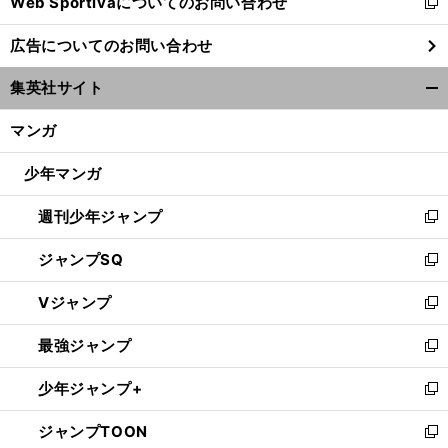
Web Sportivaについてのお問い合わせ
く
新
し
広告についてのお問い合わせ
い
ウ
集英社サイト
ィ
開
ン
く/
マンガ
ド
閉
ウ
じ
少年マンガ
で
る
開
週刊少年ジャンプ
く
新
し
ジャンプSQ
い
新
ウ
し
Vジャンプ
ィ
い
新
ン
ウ
し
最強ジャンプ
ド
ィ
い
新
ウ
ン
ウ
し
少年ジャンプ+
で
ド
ィ
い
新
開
ウ
ン
ウ
し
ジャンプTOON
く
で
ド
ィ
い
新