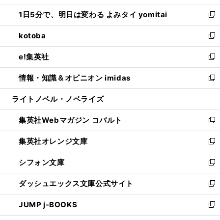
ウ
ン
ウ
し
1日5分で、明日は変わる よみタイ yomitai
で
ド
ィ
い
新
開
ウ
ン
ウ
し
kotoba
く
で
ド
ィ
い
新
開
ウ
ン
ウ
し
e!集英社
く
で
ド
ィ
い
新
開
ウ
ン
ウ
し
情報・知識＆オピニオン imidas
く
で
ド
ィ
い
新
開
ウ
ン
ウ
し
ライトノベル・ノベライズ
く
で
ド
ィ
い
開
ウ
ン
ウ
集英社Webマガジン コバルト
く
で
ド
ィ
新
開
ウ
ン
し
集英社オレンジ文庫
く
で
ド
い
新
開
ウ
ウ
し
シフォン文庫
く
で
ィ
い
新
開
ン
ウ
し
ダッシュエックス文庫公式サイト
く
ド
ィ
い
新
ウ
ン
ウ
し
JUMP j-BOOKS
で
ド
ィ
い
新
開
ウ
ン
ウ
し