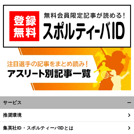
い
」
前
は「
ランチ
クした
へ
サービス
開
く/
推奨環境
閉
じ
集英社ID・スポルティーバIDとは
る