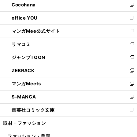
Cocohana
く
で
ド
い
新
開
ウ
ウ
し
office YOU
く
で
ィ
い
新
開
ン
ウ
し
マンガMee公式サイト
く
ド
ィ
い
新
ウ
ン
ウ
し
リマコミ
で
ド
ィ
い
新
開
ウ
ン
ウ
し
ジャンプTOON
く
で
ド
ィ
い
新
開
ウ
ン
ウ
し
ZEBRACK
く
で
ド
ィ
い
新
開
ウ
ン
ウ
し
マンガMeets
く
で
ド
ィ
い
新
開
ウ
ン
ウ
し
S-MANGA
く
で
ド
ィ
い
新
開
ウ
ン
ウ
し
集英社コミック文庫
く
で
ド
ィ
い
新
開
ウ
ン
ウ
し
取材・ファッション
く
で
ド
ィ
い
開
ウ
ン
ウ
ファッション・美容
く
で
ド
ィ