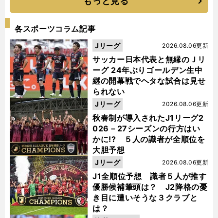
もっと見る
各スポーツコラム記事
Jリーグ
2026.08.06更新
サッカー日本代表と無縁のＪリ
ーグ 24年ぶりゴールデン生中
継の開幕戦でヘタな試合は見せ
られない
Jリーグ
2026.08.06更新
秋春制が導入されたJ1リーグ2
026－27シーズンの行方はい
かに!? ５人の識者が全順位を
大胆予想
Jリーグ
2026.08.06更新
J1全順位予想 識者５人が推す
優勝候補筆頭は？ J2降格の憂
き目に遭いそうな３クラブと
は？