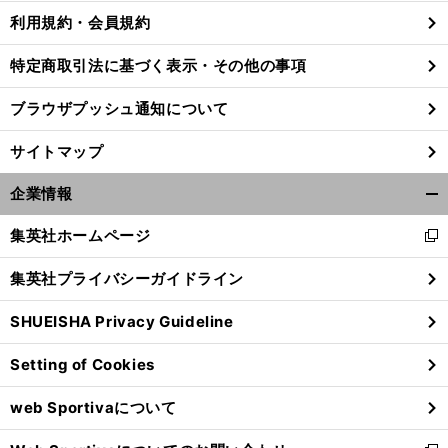
利用規約・会員規約
特定商取引法に基づく表示・その他の事項
ブラウザプッシュ通知について
サイトマップ
企業情報
開
く/
集英社ホームページ
新
閉
し
じ
集英社プライバシーガイドライン
い
る
ウ
SHUEISHA Privacy Guideline
ィ
ン
Setting of Cookies
ド
ウ
web Sportivaについて
で
開