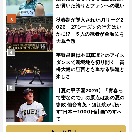
が貫いた誇りとファンへの思い
秋春制が導入されたJ1リーグ2
3
026－27シーズンの行方はい
かに!? ５人の識者が全順位を
大胆予想
4
宇野昌磨は本田真凜とのアイス
ダンスで新境地を切り開く 高
橋大輔の証言とも重なる課題と
楽しさ
5
【夏の甲子園2026】「青春っ
て密なので」の原点はあの夏の
惨敗 仙台育英・須江航が明か
す"日本一1000日計画"のすべ
て