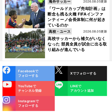
海外サッカー
2026.08.05更新
「ワールドカップ売却計画」は
断念も残る火種 FIFAインファ
ンティーノ会長体制に何が起き
ているのか
高校・ユース
2026.08.05更新
高校サッカーから補欠がいなく
なった 部員全員が試合に出る取
り組みが進んでいる
cebo
X
Facebookで
Xでフォローする
ok
フォローする
uTube
LINE
YouTubeで
LINEで
チャンネル登録
アカウント追加
stagra
Instagramで
m
フォローする