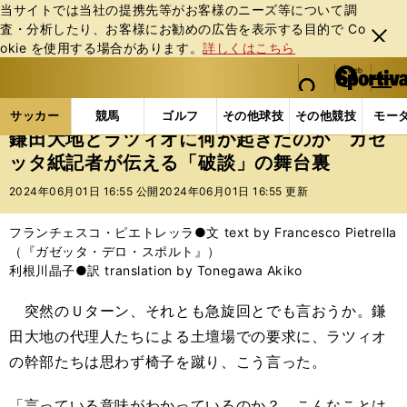
当サイトでは当社の提携先等がお客様のニーズ等について調
査・分析したり、お客様にお勧めの広告を表⽰する⽬的で Co
閉じ
okie を使⽤する場合があります。
詳しくはこちら
る
マイペ
web Sportiva (webスポルティーバ)
検索
メニュ
we
ー
サッカーの記事一覧
海外サッカー
海外サッカー
b
ジ
サッカー
競馬
ゴルフ
その他球技
その他競技
モー
ス
鎌田大地とラツィオに何が起きたのか ガゼ
ポ
ッタ紙記者が伝える「破談」の舞台裏
ル
テ
2024年06月01日 16:55 公開
2024年06月01日 16:55 更新
ィ
ー
フランチェスコ・ピエトレッラ●文 text by Francesco Pietrella
バ
（『ガゼッタ・デロ・スポルト』）
利根川晶子●訳 translation by Tonegawa Akiko
突然のＵターン、それとも急旋回とでも言おうか。鎌
田大地の代理人たちによる土壇場での要求に、ラツィオ
の幹部たちは思わず椅子を蹴り、こう言った。
「言っている意味がわかっているのか？ こんなことは