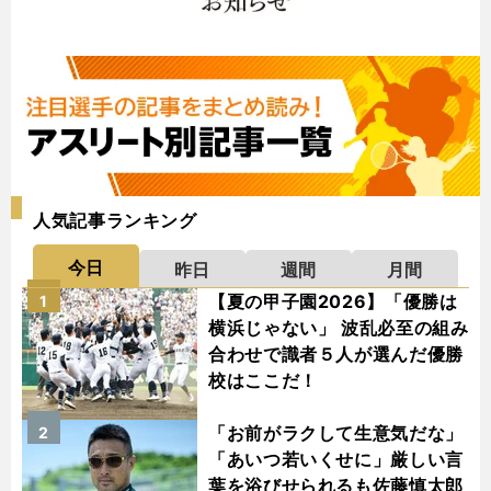
人気記事ランキング
今日
昨日
週間
月間
【夏の甲子園2026】「優勝は
1
横浜じゃない」 波乱必至の組み
合わせで識者５人が選んだ優勝
校はここだ！
「お前がラクして生意気だな」
2
「あいつ若いくせに」厳しい言
葉を浴びせられるも佐藤慎太郎