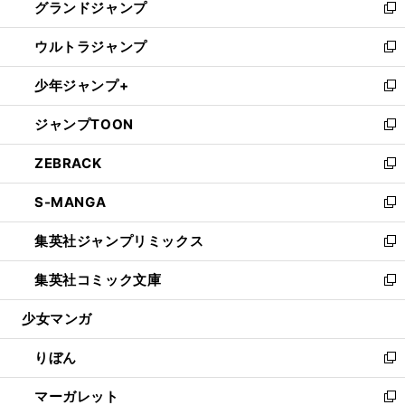
グランドジャンプ
で
ド
ィ
い
新
開
ウ
ン
ウ
し
ウルトラジャンプ
く
で
ド
ィ
い
新
開
ウ
ン
ウ
し
少年ジャンプ+
く
で
ド
ィ
い
新
開
ウ
ン
ウ
し
ジャンプTOON
く
で
ド
ィ
い
新
開
ウ
ン
ウ
し
ZEBRACK
く
で
ド
ィ
い
新
開
ウ
ン
ウ
し
S-MANGA
く
で
ド
ィ
い
新
開
ウ
ン
ウ
し
集英社ジャンプリミックス
く
で
ド
ィ
い
新
開
ウ
ン
ウ
し
集英社コミック文庫
く
で
ド
ィ
い
新
開
ウ
ン
ウ
し
少女マンガ
く
で
ド
ィ
い
開
ウ
ン
ウ
りぼん
く
で
ド
ィ
新
開
ウ
ン
し
マーガレット
く
で
ド
い
新