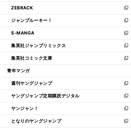
開
ウ
ン
ウ
し
ZEBRACK
く
で
ド
ィ
い
新
開
ウ
ン
ウ
し
ジャンプルーキー！
く
で
ド
ィ
い
新
開
ウ
ン
ウ
し
S-MANGA
く
で
ド
ィ
い
新
開
ウ
ン
ウ
し
集英社ジャンプリミックス
く
で
ド
ィ
い
新
開
ウ
ン
ウ
し
集英社コミック文庫
く
で
ド
ィ
い
新
開
ウ
ン
ウ
し
青年マンガ
く
で
ド
ィ
い
開
ウ
ン
ウ
週刊ヤングジャンプ
く
で
ド
ィ
新
開
ウ
ン
し
ヤングジャンプ定期購読デジタル
く
で
ド
い
新
開
ウ
ウ
し
ヤンジャン！
く
で
ィ
い
新
開
ン
ウ
し
となりのヤングジャンプ
く
ド
ィ
い
新
ウ
ン
ウ
し