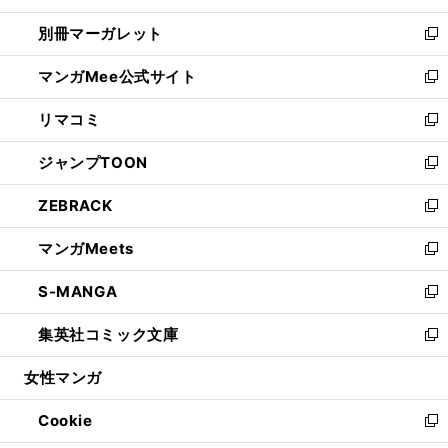
開
ウ
ウ
し
別冊マーガレット
く
で
ィ
い
新
開
ン
ウ
し
マンガMee公式サイト
く
ド
ィ
い
新
ウ
ン
ウ
し
リマコミ
で
ド
ィ
い
新
開
ウ
ン
ウ
し
ジャンプTOON
く
で
ド
ィ
い
新
開
ウ
ン
ウ
し
ZEBRACK
く
で
ド
ィ
い
新
開
ウ
ン
ウ
し
マンガMeets
く
で
ド
ィ
い
新
開
ウ
ン
ウ
し
S-MANGA
く
で
ド
ィ
い
新
開
ウ
ン
ウ
し
集英社コミック文庫
く
で
ド
ィ
い
新
開
ウ
ン
ウ
し
女性マンガ
く
で
ド
ィ
い
開
ウ
ン
ウ
Cookie
く
で
ド
ィ
新
開
ウ
ン
し