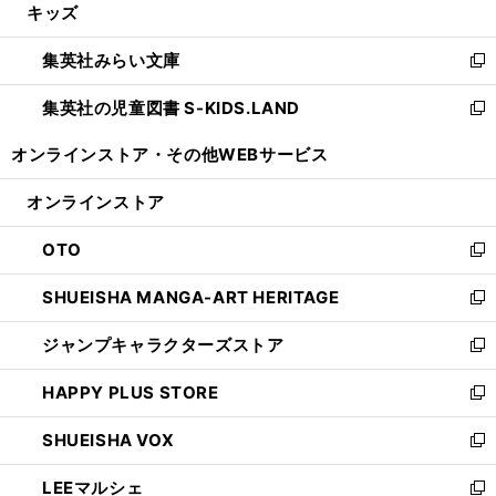
キッズ
く
で
ド
ィ
い
開
ウ
ン
ウ
集英社みらい文庫
く
で
ド
ィ
新
開
ウ
ン
し
集英社の児童図書 S-KIDS.LAND
く
で
ド
い
新
開
ウ
ウ
し
オンラインストア・
その他WEBサービス
く
で
ィ
い
開
ン
ウ
オンラインストア
く
ド
ィ
ウ
ン
OTO
で
ド
新
開
ウ
し
SHUEISHA MANGA-ART HERITAGE
く
で
い
新
開
ウ
し
ジャンプキャラクターズストア
く
ィ
い
新
ン
ウ
し
HAPPY PLUS STORE
ド
ィ
い
新
ウ
ン
ウ
し
SHUEISHA VOX
で
ド
ィ
い
新
開
ウ
ン
ウ
し
LEEマルシェ
く
で
ド
ィ
い
新