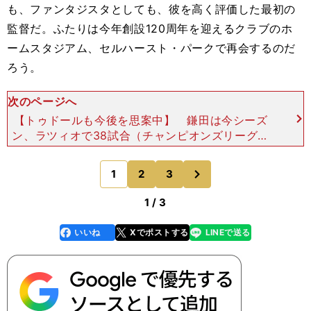
も、ファンタジスタとしても、彼を高く評価した最初の
監督だ。ふたりは今年創設120周年を迎えるクラブのホ
ームスタジアム、セルハースト・パークで再会するのだ
ろう。
次のページへ
【トゥドールも今後を思案中】 鎌田は今シーズ
ン、ラツィオで38試合（チャンピオンズリーグ、
コッパ・イタリアを含む）に出場し、２ゴール２ア
シストを記録している。前監督マウリツィオ・サッ
次
1
2
3
のページへ
リのもとでは控え
1 / 3
いいね
Xでポストする
LINEで送る
line
faceboo
x
k