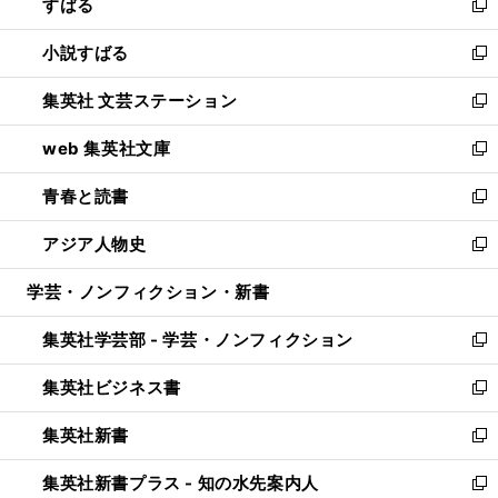
すばる
く
で
ド
新
開
ウ
し
小説すばる
く
で
い
新
開
ウ
し
集英社 文芸ステーション
く
ィ
い
新
ン
ウ
し
web 集英社文庫
ド
ィ
い
新
ウ
ン
ウ
し
青春と読書
で
ド
ィ
い
新
開
ウ
ン
ウ
し
アジア人物史
く
で
ド
ィ
い
新
開
ウ
ン
ウ
し
学芸・ノンフィクション・新書
く
で
ド
ィ
い
開
ウ
ン
ウ
集英社学芸部 - 学芸・ノンフィクション
く
で
ド
ィ
新
開
ウ
ン
し
集英社ビジネス書
く
で
ド
い
新
開
ウ
ウ
し
集英社新書
く
で
ィ
い
新
開
ン
ウ
し
集英社新書プラス - 知の水先案内人
く
ド
ィ
い
新