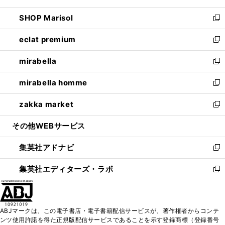
開
ウ
ン
ウ
し
SHOP Marisol
く
で
ド
ィ
い
新
開
ウ
ン
ウ
し
eclat premium
く
で
ド
ィ
い
新
開
ウ
ン
ウ
し
mirabella
く
で
ド
ィ
い
新
開
ウ
ン
ウ
し
mirabella homme
く
で
ド
ィ
い
新
開
ウ
ン
ウ
し
zakka market
く
で
ド
ィ
い
新
開
ウ
ン
ウ
し
その他WEBサービス
く
で
ド
ィ
い
開
ウ
ン
ウ
集英社アドナビ
く
で
ド
ィ
新
開
ウ
ン
し
集英社エディターズ・ラボ
く
で
ド
い
新
開
ウ
ウ
し
く
で
ィ
い
開
ン
ウ
ABJマークは、この電子書店・電子書籍配信サービスが、著作権者からコンテ
く
ド
ィ
ンツ使用許諾を得た正規版配信サービスであることを示す登録商標（登録番号
ウ
ン