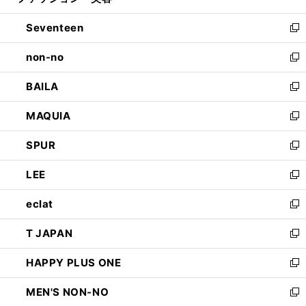
開
ウ
ン
Seventeen
く
で
ド
新
開
ウ
し
non-no
く
で
い
新
開
ウ
し
BAILA
く
ィ
い
新
ン
ウ
し
MAQUIA
ド
ィ
い
新
ウ
ン
ウ
し
SPUR
で
ド
ィ
い
新
開
ウ
ン
ウ
し
LEE
く
で
ド
ィ
い
新
開
ウ
ン
ウ
し
eclat
く
で
ド
ィ
い
新
開
ウ
ン
ウ
し
T JAPAN
く
で
ド
ィ
い
新
開
ウ
ン
ウ
し
HAPPY PLUS ONE
く
で
ド
ィ
い
新
開
ウ
ン
ウ
し
MEN'S NON-NO
く
で
ド
ィ
い
新