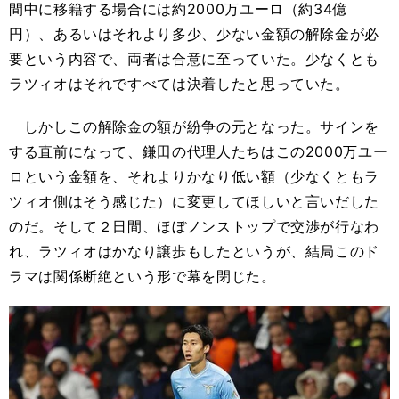
間中に移籍する場合には約2000万ユーロ（約34億
円）、あるいはそれより多少、少ない金額の解除金が必
要という内容で、両者は合意に至っていた。少なくとも
ラツィオはそれですべては決着したと思っていた。
しかしこの解除金の額が紛争の元となった。サインを
する直前になって、鎌田の代理人たちはこの2000万ユー
ロという金額を、それよりかなり低い額（少なくともラ
ツィオ側はそう感じた）に変更してほしいと言いだした
のだ。そして２日間、ほぼノンストップで交渉が行なわ
れ、ラツィオはかなり譲歩もしたというが、結局このド
ラマは関係断絶という形で幕を閉じた。