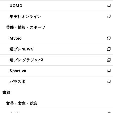
開
ウ
ン
ウ
し
UOMO
く
で
ド
ィ
い
新
開
ウ
ン
ウ
し
集英社オンライン
く
で
ド
ィ
い
新
開
ウ
ン
ウ
し
芸能・情報・スポーツ
く
で
ド
ィ
い
開
ウ
ン
ウ
Myojo
く
で
ド
ィ
新
開
ウ
ン
し
週プレNEWS
く
で
ド
い
新
開
ウ
ウ
し
週プレ グラジャパ!
く
で
ィ
い
新
開
ン
ウ
し
Sportiva
く
ド
ィ
い
新
ウ
ン
ウ
し
パラスポ
で
ド
ィ
い
新
開
ウ
ン
ウ
し
書籍
く
で
ド
ィ
い
開
ウ
ン
ウ
文芸・文庫・総合
く
で
ド
ィ
開
ウ
ン