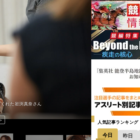
てくれた岩渕真奈さん
＞
＞
＞
＞
＞
＞
＞
＞
＞
＞
＞
人気記事ランキング
今日
昨日