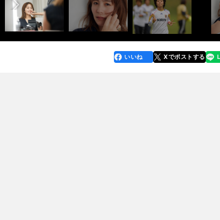
いいね
Xでポストする
line
faceboo
x
k