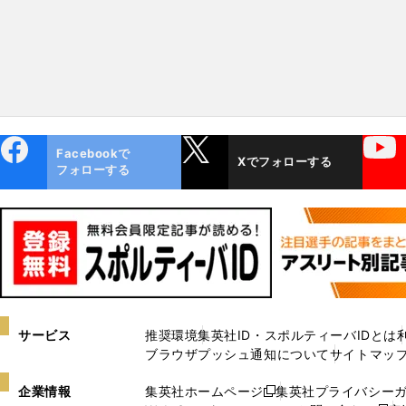
ebo
X
YouTube
Facebookで
Xでフォローする
ok
フォローする
サービス
推奨環境
集英社ID・スポルティーバIDとは
ブラウザプッシュ通知について
サイトマッ
企業情報
集英社ホームページ
集英社プライバシー
新