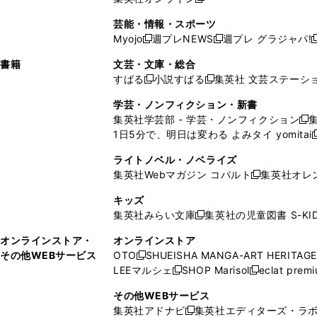
し
新
し
し
し
ン
ィ
ン
ン
開
で
開
で
い
し
い
い
い
ド
ン
ド
ド
芸能・情報・スポーツ
く
開
く
開
ウ
い
ウ
ウ
ウ
ウ
ド
ウ
ウ
Myojo
週プレNEWS
週プレ グラジャパ!
く
く
新
新
新
ィ
ウ
ィ
ィ
ィ
で
ウ
で
で
し
し
ン
ィ
ン
ン
ン
書籍
文芸・文庫・総合
開
で
開
開
い
い
ド
ン
ド
ド
ド
すばる
小説すばる
集英社 文芸ステーシ
く
開
く
く
新
新
ウ
ウ
ウ
ド
ウ
ウ
ウ
く
し
し
ィ
ィ
学芸・ノンフィクション・新書
で
ウ
で
で
で
い
い
ン
ン
集英社学芸部 - 学芸・ノンフィクション
開
で
開
開
開
新
ウ
ウ
ド
ド
1日5分で、明日は変わる よみタイ yomitai
く
開
く
く
く
し
新
ィ
ィ
ウ
ウ
く
い
ン
ン
ライトノベル・ノベライズ
で
で
ウ
ド
ド
集英社Webマガジン コバルト
集英社オレ
開
開
新
ィ
ウ
ウ
く
く
し
ン
キッズ
で
で
い
ド
集英社みらい文庫
集英社の児童図書 S-KID
開
開
新
ウ
ウ
く
く
し
ィ
オンラインストア・
オンラインストア
で
い
ン
その他WEBサービス
OTO
SHUEISHA MANGA-ART HERITAGE
開
新
ウ
ド
LEEマルシェ
SHOP Marisol
eclat prem
く
し
新
新
ィ
ウ
い
し
し
ン
その他WEBサービス
で
ウ
い
い
ド
集英社アドナビ
集英社エディターズ・ラ
開
新