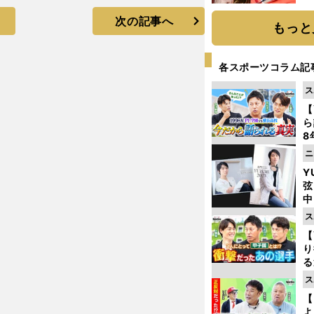
次の記事へ
もっと
各スポーツコラム記
ス
【
ら
8
最
ニ
き
Y
弦
中
ス
【
り
る
学
ス
け
【
よ