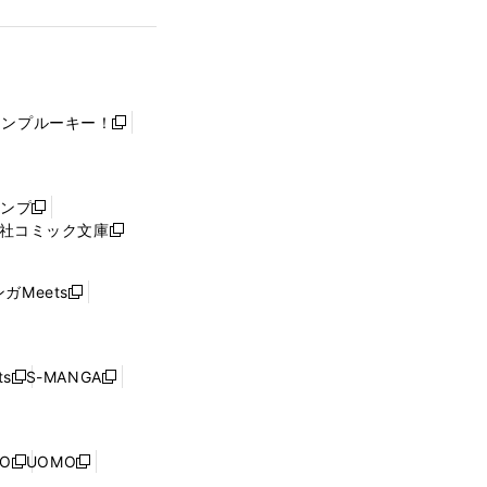
ャンプルーキー！
新
し
い
ウ
ャンプ
新
ィ
社コミック文庫
し
新
ン
い
し
ド
ウ
い
ウ
ガMeets
新
ィ
ウ
で
し
ン
ィ
開
い
ド
ン
く
ウ
ウ
ド
s
S-MANGA
新
新
ィ
で
ウ
し
し
ン
開
で
い
い
ド
く
開
ウ
ウ
ウ
NO
UOMO
く
新
新
ィ
ィ
で