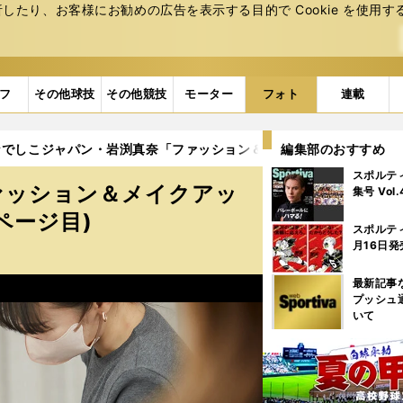
たり、お客様にお勧めの広告を表⽰する⽬的で Cookie を使⽤す
フ
その他球技
その他競技
モーター
フォト
連載
なでしこジャパン・岩渕真奈「ファッション＆メイクアップ」ビューティ
編集部のおすすめ
スポルテ
ァッション＆メイクアッ
集号 Vol
ページ目)
スポルテ
月16日発
最新記事
プッシュ
いて