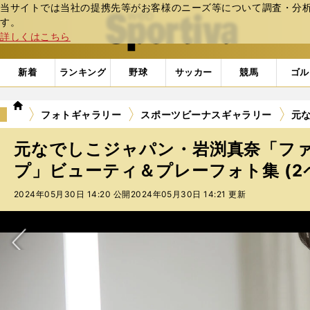
当サイトでは当社の提携先等がお客様のニーズ等について調査・分析し
web Sportiva (webスポルティーバ)
す。
詳しくはこちら
新着
ランキング
野球
サッカー
競馬
ゴル
we
フォトギャラリー
スポーツビーナスギャラリー
元
b
ス
元なでしこジャパン・岩渕真奈「フ
ポ
ル
プ」ビューティ＆プレーフォト集 (2
テ
2024年05月30日 14:20 公開
2024年05月30日 14:21 更新
ィ
ー
バ
次へ