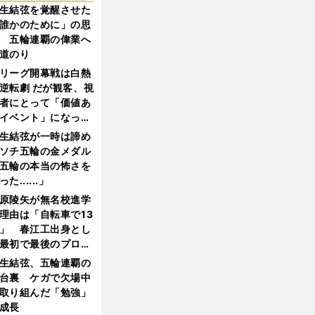
生結弦を覚醒させた
誰かのために」の思
 五輪連覇の偉業へ
道のり
リーグ開幕戦は白熱
逆転劇 だが観客、視
者にとって「価値あ
イベント」になって
たか
生結弦が一時は諦め
ソチ五輪の金メダル
五輪の本当の怖さを
った......」
原陵矢が無名校進学
理由は「自転車で13
」 春江工出身とし
最初で最後のプロ野
選手となった
生結弦、五輪連覇の
台裏 ケガで欠場中
取り組んだ「勉強」
成長