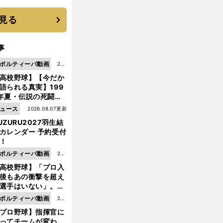
見る
事
ポルティーバ動画
202
高校野球】【今だか
6.0
語られる真実】199
8.0
年夏・伝説の死闘の
7更
中にPL学園に何が起
ュース
2026.08.07更新
新
ていた！？
UZURU2027羽生結
カレンダー 予約受付
！
ポルティーバ動画
202
高校野球】「プロ入
6.0
後もあの衝撃を超え
8.0
選手はいない」。PL
6更
園トリオが衝撃を受
ポルティーバ動画
202
新
た選手
プロ野球】指揮官に
6.0
ってチームが変わ