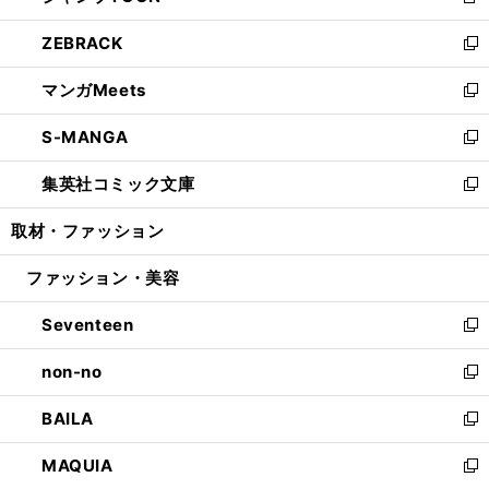
新
開
ウ
ン
ウ
し
ZEBRACK
く
で
ド
ィ
い
新
開
ウ
ン
ウ
し
マンガMeets
く
で
ド
ィ
い
新
開
ウ
ン
ウ
し
S-MANGA
く
で
ド
ィ
い
新
開
ウ
ン
ウ
し
集英社コミック文庫
く
で
ド
ィ
い
新
開
ウ
ン
ウ
し
取材・ファッション
く
で
ド
ィ
い
開
ウ
ン
ウ
ファッション・美容
く
で
ド
ィ
開
ウ
ン
Seventeen
く
で
ド
新
開
ウ
し
non-no
く
で
い
新
開
ウ
し
BAILA
く
ィ
い
新
ン
ウ
し
MAQUIA
ド
ィ
い
新