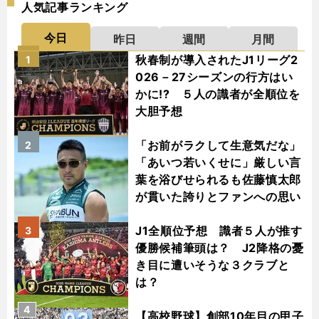
人気記事ランキング
今日
昨日
週間
月間
秋春制が導入されたJ1リーグ2
1
026－27シーズンの行方はい
かに!? ５人の識者が全順位を
大胆予想
「お前がラクして生意気だな」
2
「あいつ若いくせに」厳しい言
葉を浴びせられるも佐藤慎太郎
が貫いた誇りとファンへの思い
J1全順位予想 識者５人が推す
3
優勝候補筆頭は？ J2降格の憂
き目に遭いそうな３クラブと
は？
4
【高校野球】創部10年目の甲子