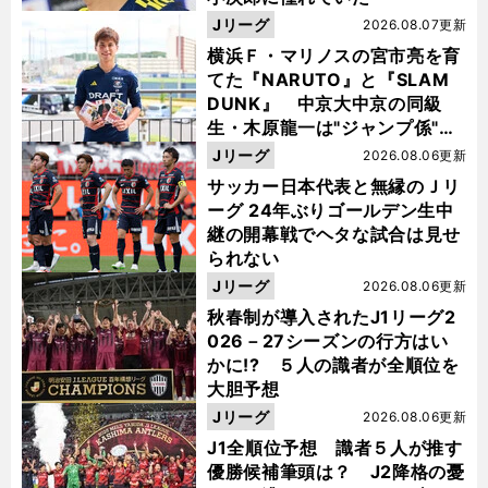
Jリーグ
2026.08.07更新
横浜Ｆ・マリノスの宮市亮を育
てた『NARUTO』と『SLAM
DUNK』 中京大中京の同級
生・木原龍一は"ジャンプ係"だ
った
Jリーグ
2026.08.06更新
サッカー日本代表と無縁のＪリ
ーグ 24年ぶりゴールデン生中
継の開幕戦でヘタな試合は見せ
られない
Jリーグ
2026.08.06更新
秋春制が導入されたJ1リーグ2
026－27シーズンの行方はい
かに!? ５人の識者が全順位を
大胆予想
Jリーグ
2026.08.06更新
J1全順位予想 識者５人が推す
優勝候補筆頭は？ J2降格の憂