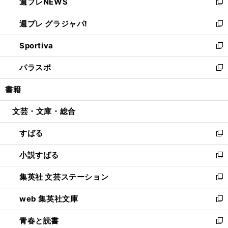
週プレNEWS
く
で
ド
い
新
開
ウ
ウ
し
週プレ グラジャパ!
く
で
ィ
い
新
開
ン
ウ
し
Sportiva
く
ド
ィ
い
新
ウ
ン
ウ
し
パラスポ
で
ド
ィ
い
新
開
ウ
ン
ウ
し
書籍
く
で
ド
ィ
い
開
ウ
ン
ウ
文芸・文庫・総合
く
で
ド
ィ
開
ウ
ン
すばる
く
で
ド
新
開
ウ
し
小説すばる
く
で
い
新
開
ウ
し
集英社 文芸ステーション
く
ィ
い
新
ン
ウ
し
web 集英社文庫
ド
ィ
い
新
ウ
ン
ウ
し
青春と読書
で
ド
ィ
い
新