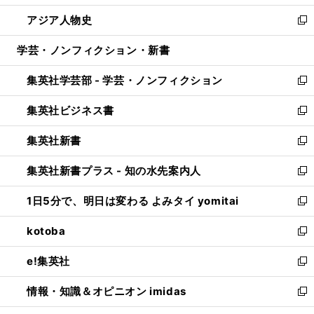
開
ウ
ン
ウ
し
アジア人物史
く
で
ド
ィ
い
新
開
ウ
ン
ウ
し
学芸・ノンフィクション・新書
く
で
ド
ィ
い
開
ウ
ン
ウ
集英社学芸部 - 学芸・ノンフィクション
く
で
ド
ィ
新
開
ウ
ン
し
集英社ビジネス書
く
で
ド
い
新
開
ウ
ウ
し
集英社新書
く
で
ィ
い
新
開
ン
ウ
し
集英社新書プラス - 知の水先案内人
く
ド
ィ
い
新
ウ
ン
ウ
し
1日5分で、明日は変わる よみタイ yomitai
で
ド
ィ
い
新
開
ウ
ン
ウ
し
kotoba
く
で
ド
ィ
い
新
開
ウ
ン
ウ
し
e!集英社
く
で
ド
ィ
い
新
開
ウ
ン
ウ
し
情報・知識＆オピニオン imidas
く
で
ド
ィ
い
新
開
ウ
ン
ウ
し