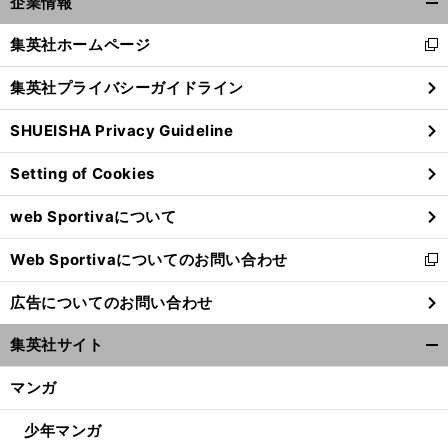
企業情報
開
く/
集英社ホームページ
新
閉
し
じ
集英社プライバシーガイドライン
い
る
ウ
SHUEISHA Privacy Guideline
ィ
ン
Setting of Cookies
ド
ウ
web Sportivaについて
で
開
Web Sportivaについてのお問い合わせ
く
新
し
広告についてのお問い合わせ
い
ウ
集英社サイト
ィ
開
ン
く/
マンガ
ド
閉
ウ
じ
少年マンガ
で
る