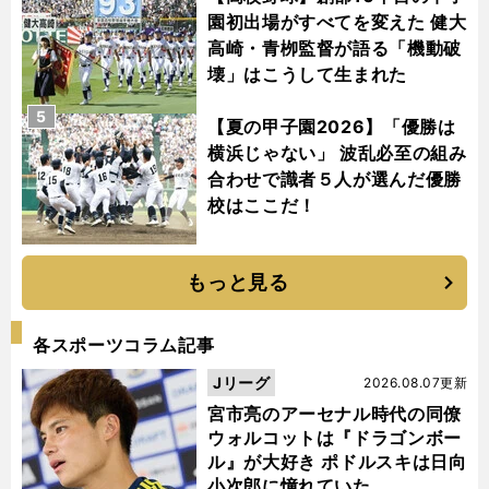
園初出場がすべてを変えた 健大
高崎・青栁監督が語る「機動破
壊」はこうして生まれた
5
【夏の甲子園2026】「優勝は
横浜じゃない」 波乱必至の組み
合わせで識者５人が選んだ優勝
校はここだ！
もっと見る
各スポーツコラム記事
Jリーグ
2026.08.07更新
宮市亮のアーセナル時代の同僚
ウォルコットは『ドラゴンボー
ル』が大好き ポドルスキは日向
小次郎に憧れていた