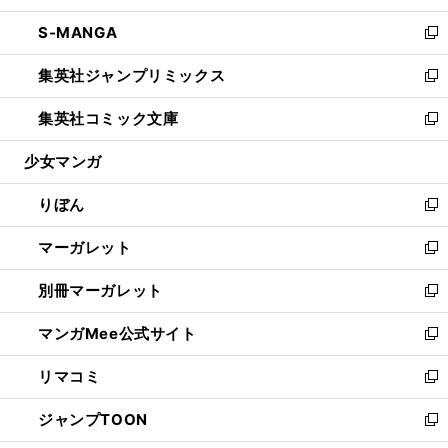
開
ウ
ン
ウ
し
S-MANGA
く
で
ド
ィ
い
新
開
ウ
ン
ウ
し
集英社ジャンプリミックス
く
で
ド
ィ
い
新
開
ウ
ン
ウ
し
集英社コミック文庫
く
で
ド
ィ
い
新
開
ウ
ン
ウ
し
少女マンガ
く
で
ド
ィ
い
開
ウ
ン
ウ
りぼん
く
で
ド
ィ
新
開
ウ
ン
し
マーガレット
く
で
ド
い
新
開
ウ
ウ
し
別冊マーガレット
く
で
ィ
い
新
開
ン
ウ
し
マンガMee公式サイト
く
ド
ィ
い
新
ウ
ン
ウ
し
リマコミ
で
ド
ィ
い
新
開
ウ
ン
ウ
し
ジャンプTOON
く
で
ド
ィ
い
新
開
ウ
ン
ウ
し