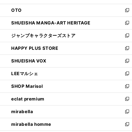
ウ
ン
OTO
で
ド
新
開
ウ
し
SHUEISHA MANGA-ART HERITAGE
く
で
い
新
開
ウ
し
ジャンプキャラクターズストア
く
ィ
い
新
ン
ウ
し
HAPPY PLUS STORE
ド
ィ
い
新
ウ
ン
ウ
し
SHUEISHA VOX
で
ド
ィ
い
新
開
ウ
ン
ウ
し
LEEマルシェ
く
で
ド
ィ
い
新
開
ウ
ン
ウ
し
SHOP Marisol
く
で
ド
ィ
い
新
開
ウ
ン
ウ
し
eclat premium
く
で
ド
ィ
い
新
開
ウ
ン
ウ
し
mirabella
く
で
ド
ィ
い
新
開
ウ
ン
ウ
し
mirabella homme
く
で
ド
ィ
い
新
開
ウ
ン
ウ
し