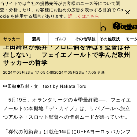
当サイトでは当社の提携先等がお客様のニーズ等について調
査・分析したり、お客様にお勧めの広告を表⽰する⽬的で Co
閉じ
okie を使⽤する場合があります。
詳しくはこちら
る
マイペ
web Sportiva (webスポルティーバ)
検索
メニュ
we
ー
サッカーの記事一覧
海外サッカー
海外サッカー
b
ジ
サッカー
競馬
ゴルフ
その他球技
その他競技
モー
ス
上田綺世が熱弁「プロに個を伸ばす監督は存
ポ
在しない」 フェイエノールトで学んだ欧州
ル
サッカーの哲学
テ
ィ
2024年05月23日 17:05 公開
2024年05月23日 17:05 更新
ー
バ
中田徹●取材・文 text by Nakata Toru
5月19日、オランダリーグの今季最終戦──。フェイエ
ノールトの本拠地「デ・カイプ」は、リバプールへ旅立
つアルネ・スロット監督への惜別ムードが漂っていた。
「稀代の戦術家」は就任1年目にUEFAヨーロッパカンフ