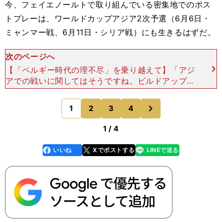
今、フェイエノールトで取り組んでいる密集地でのポス
トプレーは、ワールドカップアジア2次予選（6月6日・
ミャンマー戦、6月11日・シリア戦）にも生きるはずだ。
次のページへ
【「ベルギー時代の理不尽」を乗り越えて】「アジ
アでの戦いに関してはそうですね。ビルドアップの
仕方など、サッカーのスタイルが代表とフェイエノ
ールトとでは違いますから、全部とまでは言いませ
次
1
2
3
4
のページへ
んが。今シーズ
1 / 4
いいね
Xでポストする
LINEで送る
line
faceboo
x
k