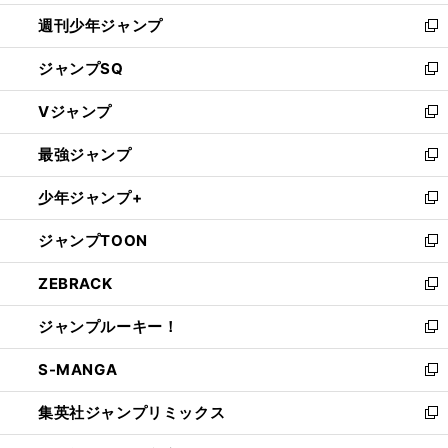
開
週刊少年ジャンプ
く
新
し
ジャンプSQ
い
新
ウ
し
Vジャンプ
ィ
い
新
ン
ウ
し
最強ジャンプ
ド
ィ
い
新
ウ
ン
ウ
し
少年ジャンプ+
で
ド
ィ
い
新
開
ウ
ン
ウ
し
ジャンプTOON
く
で
ド
ィ
い
新
開
ウ
ン
ウ
し
ZEBRACK
く
で
ド
ィ
い
新
開
ウ
ン
ウ
し
ジャンプルーキー！
く
で
ド
ィ
い
新
開
ウ
ン
ウ
し
S-MANGA
く
で
ド
ィ
い
新
開
ウ
ン
ウ
し
集英社ジャンプリミックス
く
で
ド
ィ
い
新
開
ウ
ン
ウ
し