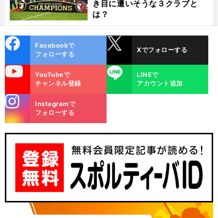
き目に遭いそうな３クラブと
は？
cebo
X
Facebookで
Xでフォローする
ok
フォローする
uTube
LINE
YouTubeで
LINEで
チャンネル登録
アカウント追加
stagra
Instagramで
m
フォローする
・
ド
」
前