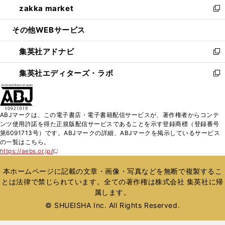
zakka market
く
で
ド
ィ
い
新
開
ウ
ン
ウ
し
その他WEBサービス
く
で
ド
ィ
い
開
ウ
ン
ウ
集英社アドナビ
く
で
ド
ィ
新
開
ウ
ン
し
集英社エディターズ・ラボ
く
で
ド
い
新
開
ウ
ウ
し
く
で
ィ
い
開
ン
ウ
ABJマークは、この電子書店・電子書籍配信サービスが、著作権者からコンテ
く
ド
ィ
ンツ使用許諾を得た正規版配信サービスであることを示す登録商標（登録番号
ウ
ン
第6091713号）です。ABJマークの詳細、ABJマークを掲示しているサービス
で
ド
の一覧はこちら。
開
ウ
https://aebs.or.jp/
新
く
で
し
い
開
本ホームページに記載の文章・画像・写真などを無断で複製するこ
ウ
く
とは法律で禁じられています。全ての著作権は株式会社 集英社に帰
ィ
属します。
ン
ド
© SHUEISHA Inc. All Rights Reserved.
ウ
で
開