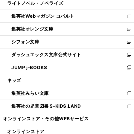
ライトノベル・ノベライズ
く
で
ド
ィ
い
開
ウ
ン
ウ
集英社Webマガジン コバルト
く
で
ド
ィ
新
開
ウ
ン
し
集英社オレンジ文庫
く
で
ド
い
新
開
ウ
ウ
し
シフォン文庫
く
で
ィ
い
新
開
ン
ウ
し
ダッシュエックス文庫公式サイト
く
ド
ィ
い
新
ウ
ン
ウ
し
JUMP j-BOOKS
で
ド
ィ
い
新
開
ウ
ン
ウ
し
キッズ
く
で
ド
ィ
い
開
ウ
ン
ウ
集英社みらい文庫
く
で
ド
ィ
新
開
ウ
ン
し
集英社の児童図書 S-KIDS.LAND
く
で
ド
い
新
開
ウ
ウ
し
オンラインストア・
その他WEBサービス
く
で
ィ
い
開
ン
ウ
オンラインストア
く
ド
ィ