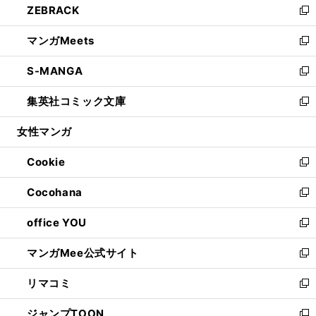
ZEBRACK
く
で
ド
ィ
い
新
開
ウ
ン
ウ
し
マンガMeets
く
で
ド
ィ
い
新
開
ウ
ン
ウ
し
S-MANGA
く
で
ド
ィ
い
新
開
ウ
ン
ウ
し
集英社コミック文庫
く
で
ド
ィ
い
新
開
ウ
ン
ウ
し
女性マンガ
く
で
ド
ィ
い
開
ウ
ン
ウ
Cookie
く
で
ド
ィ
新
開
ウ
ン
し
Cocohana
く
で
ド
い
新
開
ウ
ウ
し
office YOU
く
で
ィ
い
新
開
ン
ウ
し
マンガMee公式サイト
く
ド
ィ
い
新
ウ
ン
ウ
し
リマコミ
で
ド
ィ
い
新
開
ウ
ン
ウ
し
ジャンプTOON
く
で
ド
ィ
い