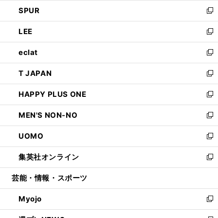
ウ
ン
ウ
し
SPUR
で
ド
ィ
い
新
開
ウ
ン
ウ
し
LEE
く
で
ド
ィ
い
新
開
ウ
ン
ウ
し
eclat
く
で
ド
ィ
い
新
開
ウ
ン
ウ
し
T JAPAN
く
で
ド
ィ
い
新
開
ウ
ン
ウ
し
HAPPY PLUS ONE
く
で
ド
ィ
い
新
開
ウ
ン
ウ
し
MEN'S NON-NO
く
で
ド
ィ
い
新
開
ウ
ン
ウ
し
UOMO
く
で
ド
ィ
い
新
開
ウ
ン
ウ
し
集英社オンライン
く
で
ド
ィ
い
新
開
ウ
ン
ウ
し
芸能・情報・スポーツ
く
で
ド
ィ
い
開
ウ
ン
ウ
Myojo
く
で
ド
ィ
新
開
ウ
ン
し