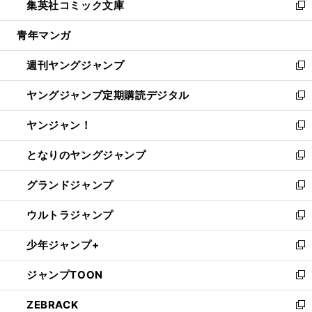
集英社コミック文庫
く
で
ド
ィ
い
新
開
ウ
ン
ウ
し
青年マンガ
く
で
ド
ィ
い
開
ウ
ン
ウ
週刊ヤングジャンプ
く
で
ド
ィ
新
開
ウ
ン
し
ヤングジャンプ定期購読デジタル
く
で
ド
い
新
開
ウ
ウ
し
ヤンジャン！
く
で
ィ
い
新
開
ン
ウ
し
となりのヤングジャンプ
く
ド
ィ
い
新
ウ
ン
ウ
し
グランドジャンプ
で
ド
ィ
い
新
開
ウ
ン
ウ
し
ウルトラジャンプ
く
で
ド
ィ
い
新
開
ウ
ン
ウ
し
少年ジャンプ+
く
で
ド
ィ
い
新
開
ウ
ン
ウ
し
ジャンプTOON
く
で
ド
ィ
い
新
開
ウ
ン
ウ
し
ZEBRACK
く
で
ド
ィ
い
新