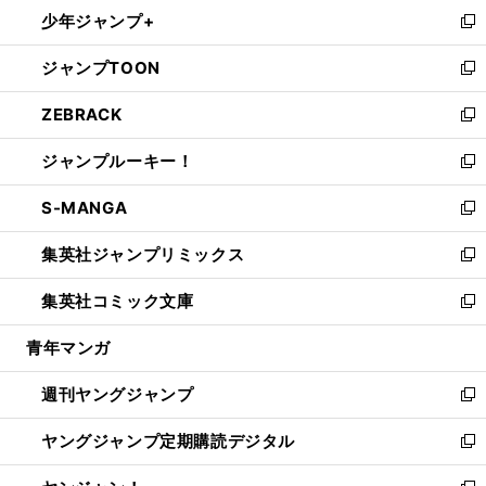
ウ
し
少年ジャンプ+
で
ド
ィ
い
新
開
ウ
ン
ウ
し
ジャンプTOON
く
で
ド
ィ
い
新
開
ウ
ン
ウ
し
ZEBRACK
く
で
ド
ィ
い
新
開
ウ
ン
ウ
し
ジャンプルーキー！
く
で
ド
ィ
い
新
開
ウ
ン
ウ
し
S-MANGA
く
で
ド
ィ
い
新
開
ウ
ン
ウ
し
集英社ジャンプリミックス
く
で
ド
ィ
い
新
開
ウ
ン
ウ
し
集英社コミック文庫
く
で
ド
ィ
い
新
開
ウ
ン
ウ
し
青年マンガ
く
で
ド
ィ
い
開
ウ
ン
ウ
週刊ヤングジャンプ
く
で
ド
ィ
新
開
ウ
ン
し
ヤングジャンプ定期購読デジタル
く
で
ド
い
新
開
ウ
ウ
し