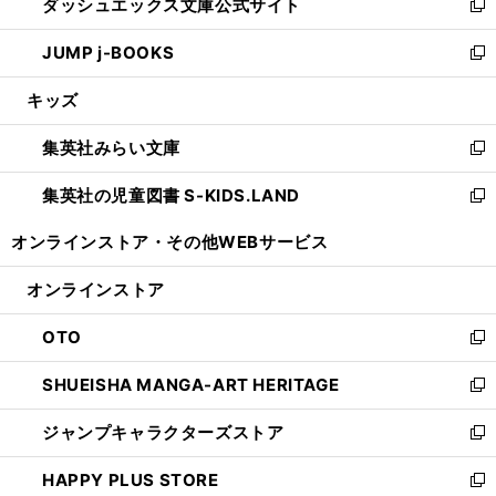
ダッシュエックス文庫公式サイト
く
ド
ィ
い
新
ウ
ン
ウ
し
JUMP j-BOOKS
で
ド
ィ
い
新
開
ウ
ン
ウ
し
キッズ
く
で
ド
ィ
い
開
ウ
ン
ウ
集英社みらい文庫
く
で
ド
ィ
新
開
ウ
ン
し
集英社の児童図書 S-KIDS.LAND
く
で
ド
い
新
開
ウ
ウ
し
オンラインストア・
その他WEBサービス
く
で
ィ
い
開
ン
ウ
オンラインストア
く
ド
ィ
ウ
ン
OTO
で
ド
新
開
ウ
し
SHUEISHA MANGA-ART HERITAGE
く
で
い
新
開
ウ
し
ジャンプキャラクターズストア
く
ィ
い
新
ン
ウ
し
HAPPY PLUS STORE
ド
ィ
い
新