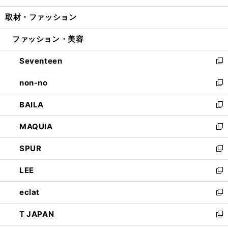
開
ウ
ン
ウ
し
取材・ファッション
く
で
ド
ィ
い
開
ウ
ン
ウ
ファッション・美容
く
で
ド
ィ
開
ウ
ン
Seventeen
く
で
ド
新
開
ウ
し
non-no
く
で
い
新
開
ウ
し
BAILA
く
ィ
い
新
ン
ウ
し
MAQUIA
ド
ィ
い
新
ウ
ン
ウ
し
SPUR
で
ド
ィ
い
新
開
ウ
ン
ウ
し
LEE
く
で
ド
ィ
い
新
開
ウ
ン
ウ
し
eclat
く
で
ド
ィ
い
新
開
ウ
ン
ウ
し
T JAPAN
く
で
ド
ィ
い
新
開
ウ
ン
ウ
し