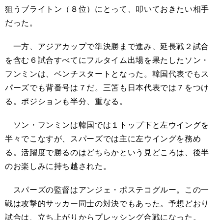
狙うブライトン（８位）にとって、叩いておきたい相手
だった。
一方、アジアカップで準決勝まで進み、延長戦２試合
を含む６試合すべてにフルタイム出場を果たしたソン・
フンミンは、ベンチスタートとなった。韓国代表でもス
パーズでも背番号は７だ。三笘も日本代表では７をつけ
る。ポジションも半分、重なる。
ソン・フンミンは韓国では１トップ下と左ウイングを
半々でこなすが、スパーズでは主に左ウイングを務め
る。活躍度で勝るのはどちらかという見どころは、後半
のお楽しみに持ち越された。
スパーズの監督はアンジェ・ポステコグルー。この一
戦は攻撃的サッカー同士の対決でもあった。予想どおり
試合は、立ち上がりからプレッシング合戦になった。