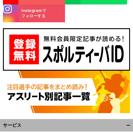
stagra
Instagramで
m
フォローする
・
傑
」
前
へ
サービス
開