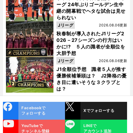
ーグ 24年ぶりゴールデン生中
継の開幕戦でヘタな試合は見せ
られない
Jリーグ
2026.08.06更新
秋春制が導入されたJ1リーグ2
026－27シーズンの行方はい
かに!? ５人の識者が全順位を
大胆予想
Jリーグ
2026.08.06更新
J1全順位予想 識者５人が推す
優勝候補筆頭は？ J2降格の憂
き目に遭いそうな３クラブと
は？
cebo
X
Facebookで
Xでフォローする
ok
フォローする
uTube
LINE
YouTubeで
LINEで
チャンネル登録
アカウント追加