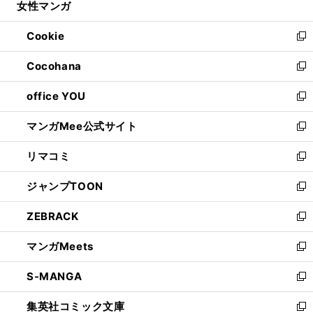
女性マンガ
く
で
ド
ィ
い
開
ウ
ン
ウ
Cookie
く
で
ド
ィ
新
開
ウ
ン
し
Cocohana
く
で
ド
い
新
開
ウ
ウ
し
office YOU
く
で
ィ
い
新
開
ン
ウ
し
マンガMee公式サイト
く
ド
ィ
い
新
ウ
ン
ウ
し
リマコミ
で
ド
ィ
い
新
開
ウ
ン
ウ
し
ジャンプTOON
く
で
ド
ィ
い
新
開
ウ
ン
ウ
し
ZEBRACK
く
で
ド
ィ
い
新
開
ウ
ン
ウ
し
マンガMeets
く
で
ド
ィ
い
新
開
ウ
ン
ウ
し
S-MANGA
く
で
ド
ィ
い
新
開
ウ
ン
ウ
し
集英社コミック文庫
く
で
ド
ィ
い
新