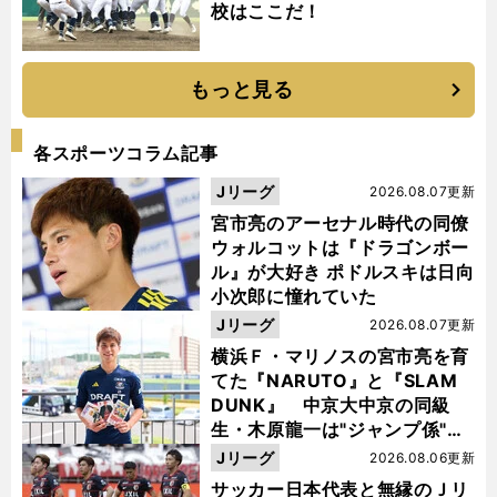
校はここだ！
もっと見る
各スポーツコラム記事
Jリーグ
2026.08.07更新
宮市亮のアーセナル時代の同僚
ウォルコットは『ドラゴンボー
ル』が大好き ポドルスキは日向
小次郎に憧れていた
Jリーグ
2026.08.07更新
横浜Ｆ・マリノスの宮市亮を育
てた『NARUTO』と『SLAM
DUNK』 中京大中京の同級
生・木原龍一は"ジャンプ係"だ
った
Jリーグ
2026.08.06更新
サッカー日本代表と無縁のＪリ