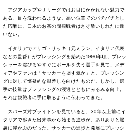
アジアカップやＪリーグではお目にかかれない魅力で
ある。目を洗われるような、高い位置でのバチバチとし
た応酬に、日本のお茶の間観戦者はさぞ酔いしれたに違
いない。
イタリアでアリゴ・サッキ（元ミラン、イタリア代表
などの監督）がプレッシングを始めた1990年頃、プレッ
シャーを浴びるやすぐにボールを失う選手を見て、メデ
ィアやファンは「サッカーを壊す気か」と、プレッシン
グに対して懐疑的な眼差しを向けたものだ。しかし、選
手の技量はプレッシングの浸透とともにみるみる向上。
それは観戦者に手に取るように伝わってきた。
スパーズ対ブライトンを見ていると、30年以上前にイ
タリアで起きた出来事から始まる進歩が、ありありと脳
裏に浮かぶのだった。サッカーの進歩と発展にプレッシ