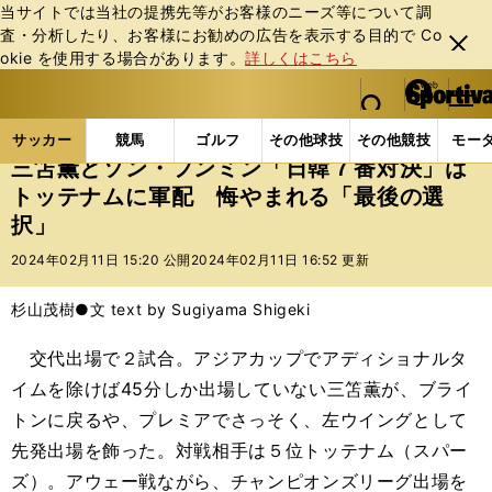
当サイトでは当社の提携先等がお客様のニーズ等について調
査・分析したり、お客様にお勧めの広告を表⽰する⽬的で Co
閉じ
okie を使⽤する場合があります。
詳しくはこちら
る
マイペ
web Sportiva (webスポルティーバ)
検索
メニュ
we
ー
サッカーの記事一覧
海外サッカー
海外サッカー
b
ジ
サッカー
競馬
ゴルフ
その他球技
その他競技
モー
ス
三笘薫とソン・フンミン「日韓７番対決」は
ポ
トッテナムに軍配 悔やまれる「最後の選
ル
択」
テ
ィ
2024年02月11日 15:20 公開
2024年02月11日 16:52 更新
ー
バ
杉山茂樹●文 text by Sugiyama Shigeki
交代出場で２試合。アジアカップでアディショナルタ
イムを除けば45分しか出場していない三笘薫が、ブライ
トンに戻るや、プレミアでさっそく、左ウイングとして
先発出場を飾った。対戦相手は５位トッテナム（スパー
ズ）。アウェー戦ながら、チャンピオンズリーグ出場を