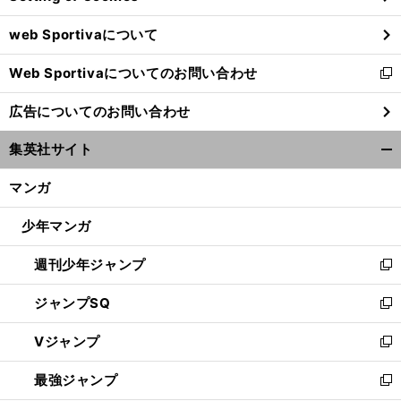
ウ
web Sportivaについて
で
開
Web Sportivaについてのお問い合わせ
く
新
し
広告についてのお問い合わせ
い
ウ
集英社サイト
ィ
開
ン
く/
マンガ
ド
閉
ウ
じ
少年マンガ
で
る
開
週刊少年ジャンプ
く
新
し
ジャンプSQ
い
新
ウ
し
Vジャンプ
ィ
い
新
ン
ウ
し
最強ジャンプ
ド
ィ
い
新
ウ
ン