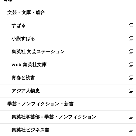
い
開
ウ
ン
ウ
文芸・文庫・総合
く
で
ド
ィ
開
ウ
ン
すばる
く
で
ド
新
開
ウ
し
小説すばる
く
で
い
新
開
ウ
し
集英社 文芸ステーション
く
ィ
い
新
ン
ウ
し
web 集英社文庫
ド
ィ
い
新
ウ
ン
ウ
し
青春と読書
で
ド
ィ
い
新
開
ウ
ン
ウ
し
アジア人物史
く
で
ド
ィ
い
新
開
ウ
ン
ウ
し
学芸・ノンフィクション・新書
く
で
ド
ィ
い
開
ウ
ン
ウ
集英社学芸部 - 学芸・ノンフィクション
く
で
ド
ィ
新
開
ウ
ン
し
集英社ビジネス書
く
で
ド
い
新