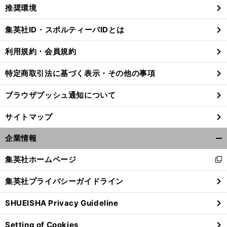
く/
推奨環境
閉
じ
集英社ID・スポルティーバIDとは
る
利用規約・会員規約
特定商取引法に基づく表示・その他の事項
ブラウザプッシュ通知について
サイトマップ
企業情報
開
く/
集英社ホームページ
新
閉
し
じ
集英社プライバシーガイドライン
い
る
ウ
SHUEISHA Privacy Guideline
ィ
ン
Setting of Cookies
ド