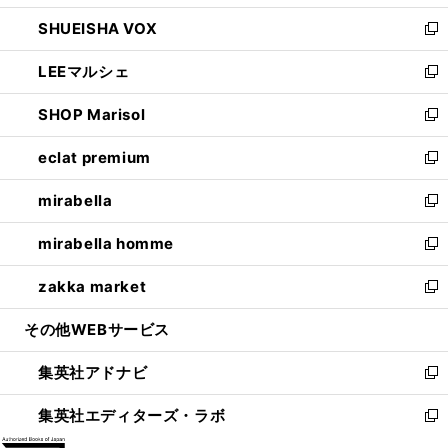
ウ
ン
ウ
し
SHUEISHA VOX
で
ド
ィ
い
新
開
ウ
ン
ウ
し
LEEマルシェ
く
で
ド
ィ
い
新
開
ウ
ン
ウ
し
SHOP Marisol
く
で
ド
ィ
い
新
開
ウ
ン
ウ
し
eclat premium
く
で
ド
ィ
い
新
開
ウ
ン
ウ
し
mirabella
く
で
ド
ィ
い
新
開
ウ
ン
ウ
し
mirabella homme
く
で
ド
ィ
い
新
開
ウ
ン
ウ
し
zakka market
く
で
ド
ィ
い
新
開
ウ
ン
ウ
し
その他WEBサービス
く
で
ド
ィ
い
開
ウ
ン
ウ
集英社アドナビ
く
で
ド
ィ
新
開
ウ
ン
し
集英社エディターズ・ラボ
く
で
ド
い
新
開
ウ
ウ
し