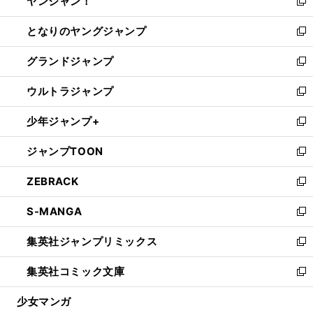
ヤンジャン！
く
で
ィ
い
新
開
ン
ウ
し
となりのヤングジャンプ
く
ド
ィ
い
新
ウ
ン
ウ
し
グランドジャンプ
で
ド
ィ
い
新
開
ウ
ン
ウ
し
ウルトラジャンプ
く
で
ド
ィ
い
新
開
ウ
ン
ウ
し
少年ジャンプ+
く
で
ド
ィ
い
新
開
ウ
ン
ウ
し
ジャンプTOON
く
で
ド
ィ
い
新
開
ウ
ン
ウ
し
ZEBRACK
く
で
ド
ィ
い
新
開
ウ
ン
ウ
し
S-MANGA
く
で
ド
ィ
い
新
開
ウ
ン
ウ
し
集英社ジャンプリミックス
く
で
ド
ィ
い
新
開
ウ
ン
ウ
し
集英社コミック文庫
く
で
ド
ィ
い
新
開
ウ
ン
ウ
し
少女マンガ
く
で
ド
ィ
い