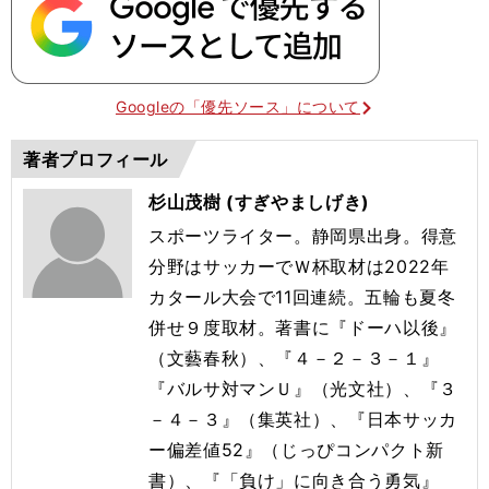
Googleの「優先ソース」について
著者プロフィール
杉山茂樹 (すぎやましげき)
スポーツライター。静岡県出身。得意
分野はサッカーでＷ杯取材は2022年
カタール大会で11回連続。五輪も夏冬
併せ９度取材。著書に『ドーハ以後』
（文藝春秋）、『４－２－３－１』
『バルサ対マンＵ』（光文社）、『３
－４－３』（集英社）、『日本サッカ
ー偏差値52』（じっぴコンパクト新
書）、『「負け」に向き合う勇気』