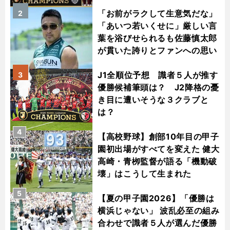
「お前がラクして生意気だな」
2
「あいつ若いくせに」厳しい言
葉を浴びせられるも佐藤慎太郎
が貫いた誇りとファンへの思い
J1全順位予想 識者５人が推す
3
優勝候補筆頭は？ J2降格の憂
き目に遭いそうな３クラブと
は？
4
【高校野球】創部10年目の甲子
園初出場がすべてを変えた 健大
高崎・青栁監督が語る「機動破
壊」はこうして生まれた
5
【夏の甲子園2026】「優勝は
横浜じゃない」 波乱必至の組み
合わせで識者５人が選んだ優勝