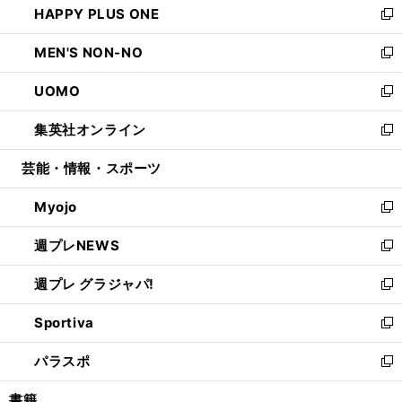
HAPPY PLUS ONE
く
で
ド
ィ
い
新
開
ウ
ン
ウ
し
MEN'S NON-NO
く
で
ド
ィ
い
新
開
ウ
ン
ウ
し
UOMO
く
で
ド
ィ
い
新
開
ウ
ン
ウ
し
集英社オンライン
く
で
ド
ィ
い
新
開
ウ
ン
ウ
し
芸能・情報・スポーツ
く
で
ド
ィ
い
開
ウ
ン
ウ
Myojo
く
で
ド
ィ
新
開
ウ
ン
し
週プレNEWS
く
で
ド
い
新
開
ウ
ウ
し
週プレ グラジャパ!
く
で
ィ
い
新
開
ン
ウ
し
Sportiva
く
ド
ィ
い
新
ウ
ン
ウ
し
パラスポ
で
ド
ィ
い
新
開
ウ
ン
ウ
し
書籍
く
で
ド
ィ