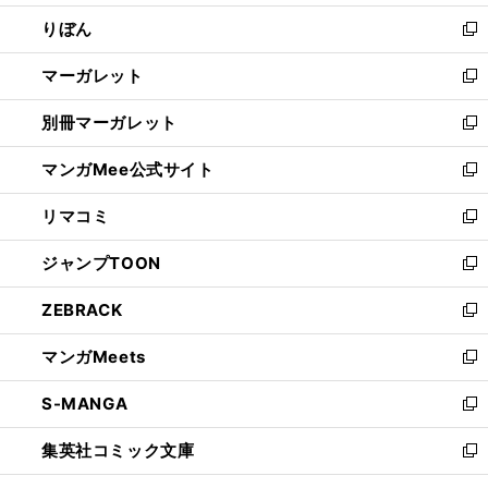
開
ウ
ン
ウ
りぼん
く
で
ド
ィ
新
開
ウ
ン
し
マーガレット
く
で
ド
い
新
開
ウ
ウ
し
別冊マーガレット
く
で
ィ
い
新
開
ン
ウ
し
マンガMee公式サイト
く
ド
ィ
い
新
ウ
ン
ウ
し
リマコミ
で
ド
ィ
い
新
開
ウ
ン
ウ
し
ジャンプTOON
く
で
ド
ィ
い
新
開
ウ
ン
ウ
し
ZEBRACK
く
で
ド
ィ
い
新
開
ウ
ン
ウ
し
マンガMeets
く
で
ド
ィ
い
新
開
ウ
ン
ウ
し
S-MANGA
く
で
ド
ィ
い
新
開
ウ
ン
ウ
し
集英社コミック文庫
く
で
ド
ィ
い
新
開
ウ
ン
ウ
し