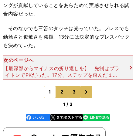
ングが貢献していることをあらためて実感させられる試
合内容だった。
そのなかでも三笘のタッチは光っていた。プレスでも
勤勉さと俊敏さを発揮。13分には決定的なプレスバック
も決めていた。
次のページへ
【最深部からマイナスの折り返しを】 先制はブラ
イトンでPKだった。17分、ステップを踏んだ１ト
ップ、ダニー・ウェルベック（元イングランド代
表）の足をスパーズのCB、ミッキー・ファン・
次
1
2
3
のページへ
デ・フェン（オラ
1 / 3
いいね
Xでポストする
LINEで送る
line
faceboo
x
k