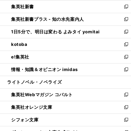
開
ウ
ウ
し
集英社新書
く
で
ィ
い
新
開
ン
ウ
し
集英社新書プラス - 知の水先案内人
く
ド
ィ
い
新
ウ
ン
ウ
し
1日5分で、明日は変わる よみタイ yomitai
で
ド
ィ
い
新
開
ウ
ン
ウ
し
kotoba
く
で
ド
ィ
い
新
開
ウ
ン
ウ
し
e!集英社
く
で
ド
ィ
い
新
開
ウ
ン
ウ
し
情報・知識＆オピニオン imidas
く
で
ド
ィ
い
新
開
ウ
ン
ウ
し
ライトノベル・ノベライズ
く
で
ド
ィ
い
開
ウ
ン
ウ
集英社Webマガジン コバルト
く
で
ド
ィ
新
開
ウ
ン
し
集英社オレンジ文庫
く
で
ド
い
新
開
ウ
ウ
し
シフォン文庫
く
で
ィ
い
新
開
ン
ウ
し