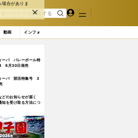
る場合がありま
マイペ
閉じ
検索
メニュ
ー
る
す
ジ
る
動画
インフォ
る「傑出した能力」を風間八宏が発見＆解説
ィーバ バレーボール特
.4 6月30日発売
ィーバ 部活特集号 3
売
などのお知らせが届く
通知を受け取る方法につ