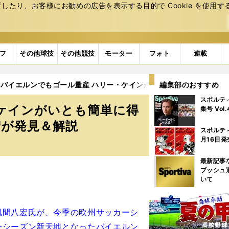
たり、お客様にお勧めの広告を表⽰する⽬的で Cookie を使⽤す
フ
その他球技
その他競技
モーター
フォト
連載
バイエルンでもゴール量産 ハリー・ケインがいとも簡単に得点でき
編集部のおすすめ
スポルテ
ケインがいとも簡単に得
集号 Vol
宏が発見＆解説
スポルテ
月16日発
最新記事
プッシュ
いて
風間八宏氏が、今季の欧州サッカーシ
今シーズン新天地となったバイエルン