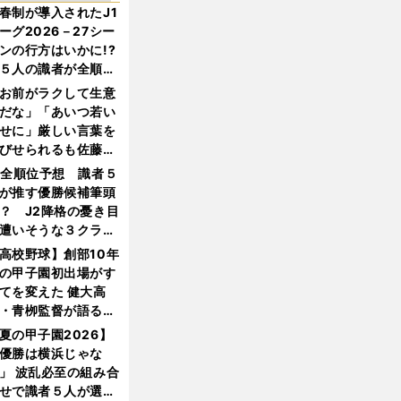
春制が導入されたJ1
ーグ2026－27シー
ンの行方はいかに!?
５人の識者が全順位
大胆予想
お前がラクして生意
だな」「あいつ若い
せに」厳しい言葉を
びせられるも佐藤慎
郎が貫いた誇りとフ
1全順位予想 識者５
ンへの思い
が推す優勝候補筆頭
？ J2降格の憂き目
遭いそうな３クラブ
は？
高校野球】創部10年
の甲子園初出場がす
てを変えた 健大高
・青栁監督が語る
機動破壊」はこうし
夏の甲子園2026】
生まれた
優勝は横浜じゃな
」 波乱必至の組み合
せで識者５人が選ん