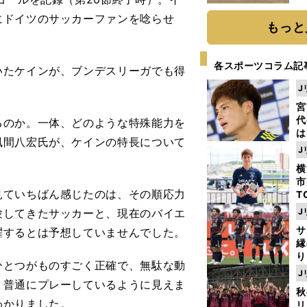
だ
にドイツのサッカーファンを唸らせ
もっと
各スポーツコラム記
たケインが、ブンデスリーガでも得
J
宮
代
のか。一体、どのような特殊能力を
は
風間八宏氏が、ケインの特長について
が
J
日
横
た
市
見ていちばん感じたのは、その順応力
T
K
験してきたサッカーと、現在のバイエ
J
級
サ
躍するとは予想していませんでした。
ャ
縁
り
とつがものすごく正確で、無駄な動
開
J
見
、普通にプレーしているように見えま
秋
わかりました。
リ