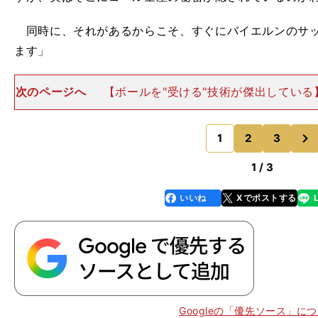
同時に、それがあるからこそ、すぐにバイエルンのサッ
ます」
次のページへ
【ボールを"受ける"技術が傑出している
加入によって、改めて特別な選手であることが証明され
が具体的に挙げてくれたのが、ケインならではの特殊
次
「ひと言で言うと、
1
2
3
のページへ
1 / 3
いいね
Xでポストする
line
faceboo
x
k
、
、
Googleの「優先ソース」に