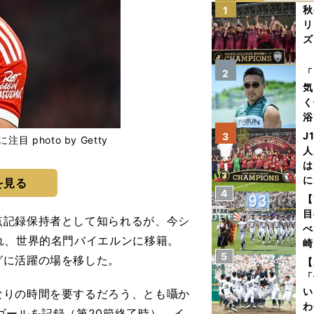
秋
1
リ
ズ
を
「
2
気
く
浴
太
J
3
hoto by Getty
ァ
人
は
に
を見る
4
と
【
目
記録保持者として知られるが、今シ
べ
れ、世界的名門バイエルンに移籍。
崎
5
「
グに活躍の場を移した。
【
て
「
い
りの時間を要するだろう、とも囁か
わ
ゴールを記録（第20節終了時）。イ