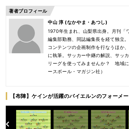
90
著者プロフィール
中山 淳 (なかやま・あつし)
1970年生まれ、山梨県出身。月刊
編集部勤務、同誌編集長を経て独立
コンテンツの企画制作を行なうほか
に執筆。サッカー中継の解説、サッ
リーグを使ってみませんか？ 地域
ースボール・マガジン社）
【布陣】ケインが活躍のバイエルンのフォーメー
へ
次