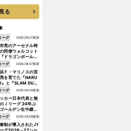
優勝校はここだ！
見る
事
リーグ
2026.08.07更新
市亮のアーセナル時
の同僚ウォルコット
『ドラゴンボール』
大好き ポドルスキは
リーグ
2026.08.07更新
向小次郎に憧れてい
浜Ｆ・マリノスの宮
亮を育てた『NARU
O』と『SLAM DUN
』 中京大中京の同
リーグ
2026.08.06更新
生・木原龍一は"ジ
ッカー日本代表と無
ンプ係"だった
のＪリーグ 24年ぶ
ゴールデン生中継の
幕戦でヘタな試合は
リーグ
2026.08.06更新
せられない
春制が導入されたJ1
ーグ2026－27シー