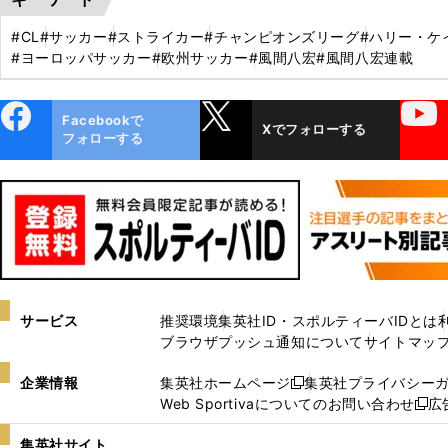
#CL
#サッカー
#ストライカー
#チャンピオンズリーグ
#ハリー・ケ
#ヨーロッパサッカー
#欧州サッカー
#風間八宏
#風間八宏連載
ebo
X
YouTube
Facebookで
Xでフォローする
ok
フォローする
サービス
推奨環境
集英社ID・スポルティーバIDとは
ブラウザプッシュ通知について
サイトマッ
企業情報
集英社ホームページ
集英社プライバシー
新
Web Sportivaについてのお問い合わせ
広
し
新
い
し
集英社サイト