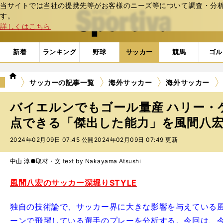
当サイトでは当社の提携先等がお客様のニーズ等について調査・分析し
web Sportiva (webスポルティーバ)
す。
詳しくはこちら
新着
ランキング
野球
サッカー
競馬
ゴル
we
サッカーの記事一覧
海外サッカー
海外サッカー
b
ス
バイエルンでもゴール量産 ハリー・
ポ
ル
点できる「傑出した能力」を風間八
テ
2024年02月09日 07:45 公開
2024年02月09日 07:49 更新
ィ
ー
バ
中山 淳●取材・文 text by Nakayama Atsushi
風間八宏のサッカー深堀りSTYLE
独自の技術論で、サッカー界に大きな影響を与えている
ーンで飛躍している選手のプレーを分析する。今回は、