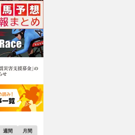
週間
月間