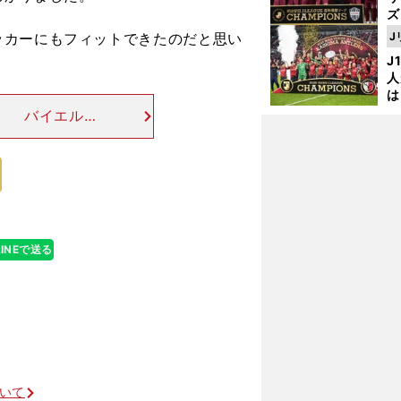
ズ
カーにもフィットできたのだと思い
J
を
J
人
は
に
】 バイエルン
と
たとする風間氏
な能力だった。
LINEで送る
ついて