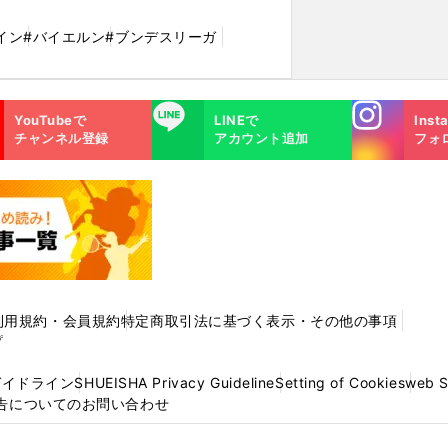
イン
#バイエルン
#ブンデスリーガ
Instagra
LINE
YouTubeで
LINEで
Inst
m
チャンネル登録
アカウント追加
フォ
利用規約・会員規約
特定商取引法に基づく表示・その他の事項
プ
ガイドライン
SHUEISHA Privacy Guideline
Setting of Cookies
web 
告についてのお問い合わせ