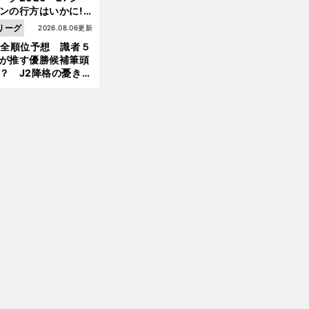
ンの行方はいかに!?
５人の識者が全順位
リーグ
2026.08.06更新
大胆予想
1全順位予想 識者５
が推す優勝候補筆頭
？ J2降格の憂き目
遭いそうな３クラブ
は？
前