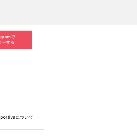
agramで
ローする
Sportivaについて