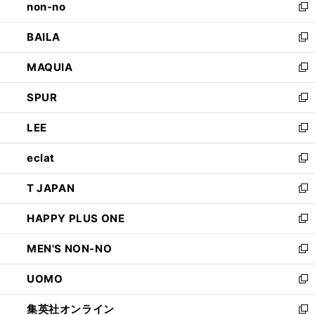
non-no
く
で
い
新
開
ウ
し
BAILA
く
ィ
い
新
ン
ウ
し
MAQUIA
ド
ィ
い
新
ウ
ン
ウ
し
SPUR
で
ド
ィ
い
新
開
ウ
ン
ウ
し
LEE
く
で
ド
ィ
い
新
開
ウ
ン
ウ
し
eclat
く
で
ド
ィ
い
新
開
ウ
ン
ウ
し
T JAPAN
く
で
ド
ィ
い
新
開
ウ
ン
ウ
し
HAPPY PLUS ONE
く
で
ド
ィ
い
新
開
ウ
ン
ウ
し
MEN'S NON-NO
く
で
ド
ィ
い
新
開
ウ
ン
ウ
し
UOMO
く
で
ド
ィ
い
新
開
ウ
ン
ウ
し
集英社オンライン
く
で
ド
ィ
い
新