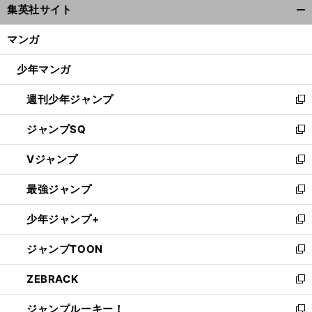
集英社サイト
ィ
開
ン
く/
マンガ
ド
閉
ウ
じ
少年マンガ
で
る
開
週刊少年ジャンプ
く
新
し
ジャンプSQ
い
新
ウ
し
Vジャンプ
ィ
い
新
ン
ウ
し
最強ジャンプ
ド
ィ
い
新
ウ
ン
ウ
し
少年ジャンプ+
で
ド
ィ
い
新
開
ウ
ン
ウ
し
ジャンプTOON
く
で
ド
ィ
い
新
開
ウ
ン
ウ
し
ZEBRACK
く
で
ド
ィ
い
新
開
ウ
ン
ウ
し
ジャンプルーキー！
く
で
ド
ィ
い
新