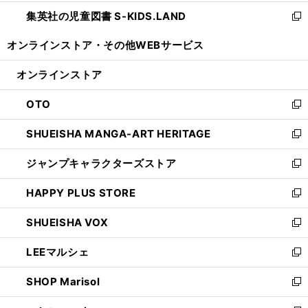
開
ウ
ン
し
集英社の児童図書 S-KIDS.LAND
く
で
ド
い
新
開
ウ
ウ
し
オンラインストア・
その他WEBサービス
く
で
ィ
い
開
ン
ウ
オンラインストア
く
ド
ィ
ウ
ン
OTO
で
ド
新
開
ウ
し
SHUEISHA MANGA-ART HERITAGE
く
で
い
新
開
ウ
し
ジャンプキャラクターズストア
く
ィ
い
新
ン
ウ
し
HAPPY PLUS STORE
ド
ィ
い
新
ウ
ン
ウ
し
SHUEISHA VOX
で
ド
ィ
い
新
開
ウ
ン
ウ
し
LEEマルシェ
く
で
ド
ィ
い
新
開
ウ
ン
ウ
し
SHOP Marisol
く
で
ド
ィ
い
新
開
ウ
ン
ウ
し