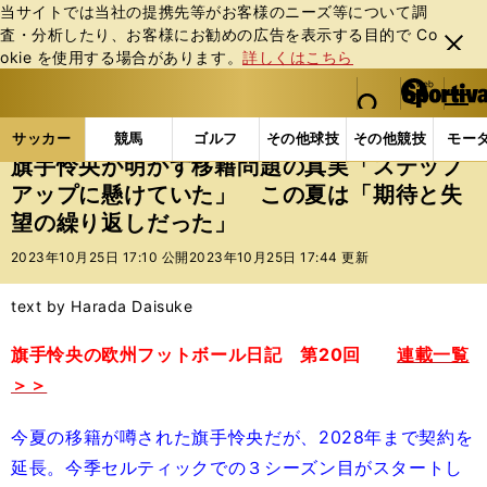
当サイトでは当社の提携先等がお客様のニーズ等について調
査・分析したり、お客様にお勧めの広告を表⽰する⽬的で Co
閉じ
okie を使⽤する場合があります。
詳しくはこちら
る
マイペ
web Sportiva (webスポルティーバ)
検索
メニュ
we
ー
サッカーの記事一覧
海外サッカー
海外サッカー
b
ジ
サッカー
競馬
ゴルフ
その他球技
その他競技
モー
ス
旗手怜央が明かす移籍問題の真実「ステップ
ポ
アップに懸けていた」 この夏は「期待と失
ル
望の繰り返しだった」
テ
ィ
2023年10月25日 17:10 公開
2023年10月25日 17:44 更新
ー
バ
text by Harada Daisuke
旗手怜央の欧州フットボール日記 第20回
連載一覧
＞＞
今夏の移籍が噂された旗手怜央だが、2028年まで契約を
延長。今季セルティックでの３シーズン目がスタートし