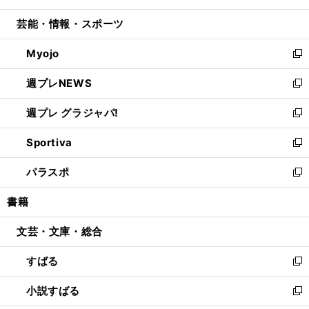
開
ウ
ン
ウ
し
芸能・情報・スポーツ
く
で
ド
ィ
い
開
ウ
ン
ウ
Myojo
く
で
ド
ィ
新
開
ウ
ン
し
週プレNEWS
く
で
ド
い
新
開
ウ
ウ
し
週プレ グラジャパ!
く
で
ィ
い
新
開
ン
ウ
し
Sportiva
く
ド
ィ
い
新
ウ
ン
ウ
し
パラスポ
で
ド
ィ
い
新
開
ウ
ン
ウ
し
書籍
く
で
ド
ィ
い
開
ウ
ン
ウ
文芸・文庫・総合
く
で
ド
ィ
開
ウ
ン
すばる
く
で
ド
新
開
ウ
し
小説すばる
く
で
い
新
開
ウ
し