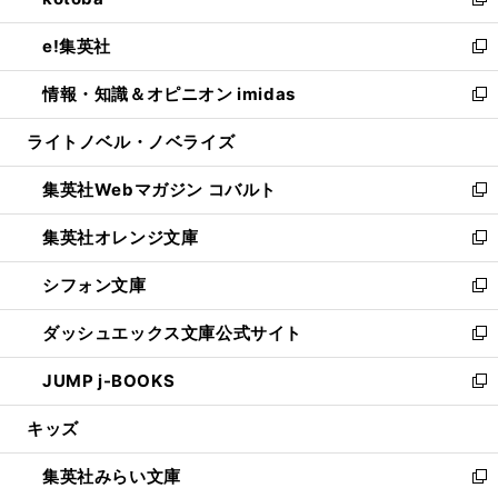
ィ
い
新
開
ウ
ン
ウ
し
e!集英社
く
で
ド
ィ
い
新
開
ウ
ン
ウ
し
情報・知識＆オピニオン imidas
く
で
ド
ィ
い
新
開
ウ
ン
ウ
し
ライトノベル・ノベライズ
く
で
ド
ィ
い
開
ウ
ン
ウ
集英社Webマガジン コバルト
く
で
ド
ィ
新
開
ウ
ン
し
集英社オレンジ文庫
く
で
ド
い
新
開
ウ
ウ
し
シフォン文庫
く
で
ィ
い
新
開
ン
ウ
し
ダッシュエックス文庫公式サイト
く
ド
ィ
い
新
ウ
ン
ウ
し
JUMP j-BOOKS
で
ド
ィ
い
新
開
ウ
ン
ウ
し
キッズ
く
で
ド
ィ
い
開
ウ
ン
ウ
集英社みらい文庫
く
で
ド
ィ
新