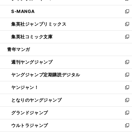
開
ウ
ン
ウ
し
S-MANGA
く
で
ド
ィ
い
新
開
ウ
ン
ウ
し
集英社ジャンプリミックス
く
で
ド
ィ
い
新
開
ウ
ン
ウ
し
集英社コミック文庫
く
で
ド
ィ
い
新
開
ウ
ン
ウ
し
青年マンガ
く
で
ド
ィ
い
開
ウ
ン
ウ
週刊ヤングジャンプ
く
で
ド
ィ
新
開
ウ
ン
し
ヤングジャンプ定期購読デジタル
く
で
ド
い
新
開
ウ
ウ
し
ヤンジャン！
く
で
ィ
い
新
開
ン
ウ
し
となりのヤングジャンプ
く
ド
ィ
い
新
ウ
ン
ウ
し
グランドジャンプ
で
ド
ィ
い
新
開
ウ
ン
ウ
し
ウルトラジャンプ
く
で
ド
ィ
い
新
開
ウ