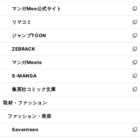
開
ン
ウ
し
マンガMee公式サイト
く
ド
ィ
い
新
ウ
ン
ウ
し
リマコミ
で
ド
ィ
い
新
開
ウ
ン
ウ
し
ジャンプTOON
く
で
ド
ィ
い
新
開
ウ
ン
ウ
し
ZEBRACK
く
で
ド
ィ
い
新
開
ウ
ン
ウ
し
マンガMeets
く
で
ド
ィ
い
新
開
ウ
ン
ウ
し
S-MANGA
く
で
ド
ィ
い
新
開
ウ
ン
ウ
し
集英社コミック文庫
く
で
ド
ィ
い
新
開
ウ
ン
ウ
し
取材・ファッション
く
で
ド
ィ
い
開
ウ
ン
ウ
ファッション・美容
く
で
ド
ィ
開
ウ
ン
Seventeen
く
で
ド
新
開
ウ
し