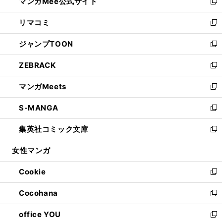
マンガMee公式サイト
く
ド
ィ
い
新
ウ
ン
ウ
し
リマコミ
で
ド
ィ
い
新
開
ウ
ン
ウ
し
ジャンプTOON
く
で
ド
ィ
い
新
開
ウ
ン
ウ
し
ZEBRACK
く
で
ド
ィ
い
新
開
ウ
ン
ウ
し
マンガMeets
く
で
ド
ィ
い
新
開
ウ
ン
ウ
し
S-MANGA
く
で
ド
ィ
い
新
開
ウ
ン
ウ
し
集英社コミック文庫
く
で
ド
ィ
い
新
開
ウ
ン
ウ
し
女性マンガ
く
で
ド
ィ
い
開
ウ
ン
ウ
Cookie
く
で
ド
ィ
新
開
ウ
ン
し
Cocohana
く
で
ド
い
新
開
ウ
ウ
し
office YOU
く
で
ィ
い
新