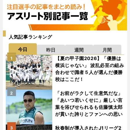
人気記事ランキング
今日
昨日
週間
月間
【夏の甲子園2026】「優勝は
1
横浜じゃない」 波乱必至の組み
合わせで識者５人が選んだ優勝
校はここだ！
「お前がラクして生意気だな」
2
「あいつ若いくせに」厳しい言
葉を浴びせられるも佐藤慎太郎
が貫いた誇りとファンへの思い
秋春制が導入されたJ1リーグ2
3