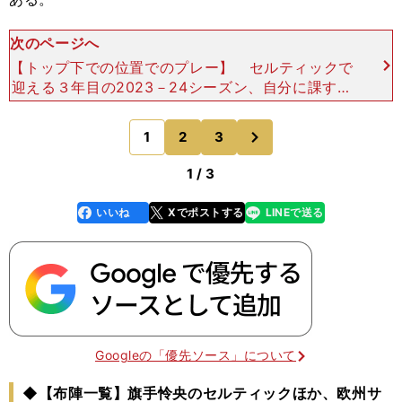
次のページへ
【トップ下での位置でのプレー】 セルティックで
迎える３年目の2023－24シーズン、自分に課すの
は、昨季以上に目に見える数字＝結果と、周囲と違
いを見せるパフォーマンス＝成果になる。 今季
次
1
2
3
のページへ
は、そこに
1 / 3
いいね
Xでポストする
LINEで送る
line
faceboo
x
k
Googleの「優先ソース」について
◆【布陣一覧】旗手怜央のセルティックほか、欧州サ