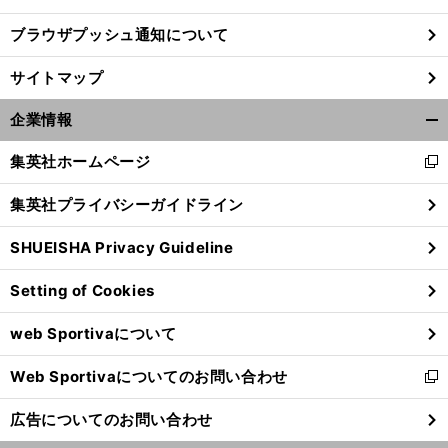
ブラウザプッシュ通知について
サイトマップ
企業情報
開
く/
集英社ホームページ
新
閉
し
じ
集英社プライバシーガイドライン
い
る
ウ
SHUEISHA Privacy Guideline
ィ
ン
Setting of Cookies
ド
ウ
web Sportivaについて
で
開
Web Sportivaについてのお問い合わせ
く
新
し
広告についてのお問い合わせ
い
ウ