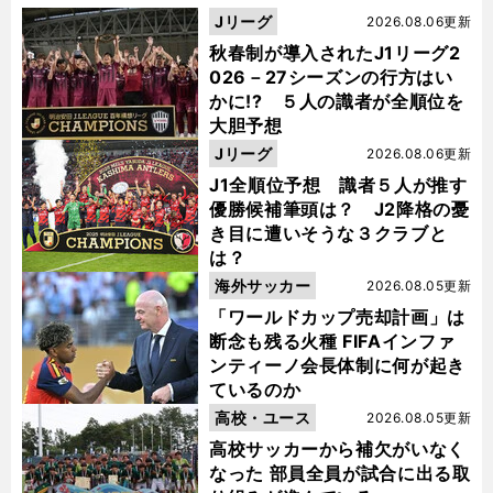
Jリーグ
2026.08.06更新
秋春制が導入されたJ1リーグ2
026－27シーズンの行方はい
かに!? ５人の識者が全順位を
大胆予想
Jリーグ
2026.08.06更新
J1全順位予想 識者５人が推す
優勝候補筆頭は？ J2降格の憂
き目に遭いそうな３クラブと
は？
海外サッカー
2026.08.05更新
「ワールドカップ売却計画」は
断念も残る火種 FIFAインファ
ンティーノ会長体制に何が起き
ているのか
高校・ユース
2026.08.05更新
高校サッカーから補欠がいなく
なった 部員全員が試合に出る取