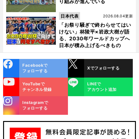
り組みが進んでいる
日本代表
2026.08.04更新
「お祭り騒ぎで終わらせてはい
けない」林陵平×岩政大樹が語
る、2030年ワールドカップへ
日本が積み上げるべきもの
cebo
X
Facebookで
Xでフォローする
ok
フォローする
uTube
LINE
YouTubeで
LINEで
マ
」
前
チャンネル登録
アカウント追加
へ
CL
stagra
Instagramで
m
フォローする