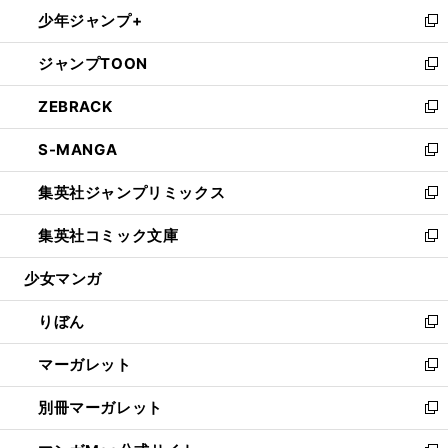
ン
ウ
し
少年ジャンプ+
く
で
ド
ィ
い
新
開
ウ
ン
ウ
し
ジャンプTOON
く
で
ド
ィ
い
新
開
ウ
ン
ウ
し
ZEBRACK
く
で
ド
ィ
い
新
開
ウ
ン
ウ
し
S-MANGA
く
で
ド
ィ
い
新
開
ウ
ン
ウ
し
集英社ジャンプリミックス
く
で
ド
ィ
い
新
開
ウ
ン
ウ
し
集英社コミック文庫
く
で
ド
ィ
い
新
開
ウ
ン
ウ
し
少女マンガ
く
で
ド
ィ
い
開
ウ
ン
ウ
りぼん
く
で
ド
ィ
新
開
ウ
ン
し
マーガレット
く
で
ド
い
新
開
ウ
ウ
し
別冊マーガレット
く
で
ィ
い
新
開
ン
ウ
し