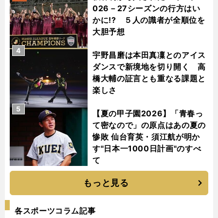
026－27シーズンの行方はい
かに!? ５人の識者が全順位を
大胆予想
4
宇野昌磨は本田真凜とのアイス
ダンスで新境地を切り開く 高
橋大輔の証言とも重なる課題と
楽しさ
5
【夏の甲子園2026】「青春っ
て密なので」の原点はあの夏の
惨敗 仙台育英・須江航が明か
す"日本一1000日計画"のすべ
て
もっと見る
各スポーツコラム記事