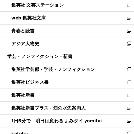
集英社 文芸ステーション
く
ィ
い
新
ン
ウ
し
web 集英社文庫
ド
ィ
い
新
ウ
ン
ウ
し
青春と読書
で
ド
ィ
い
新
開
ウ
ン
ウ
し
アジア人物史
く
で
ド
ィ
い
新
開
ウ
ン
ウ
し
学芸・ノンフィクション・新書
く
で
ド
ィ
い
開
ウ
ン
ウ
集英社学芸部 - 学芸・ノンフィクション
く
で
ド
ィ
新
開
ウ
ン
し
集英社ビジネス書
く
で
ド
い
新
開
ウ
ウ
し
集英社新書
く
で
ィ
い
新
開
ン
ウ
し
集英社新書プラス - 知の水先案内人
く
ド
ィ
い
新
ウ
ン
ウ
し
1日5分で、明日は変わる よみタイ yomitai
で
ド
ィ
い
新
開
ウ
ン
ウ
し
kotoba
く
で
ド