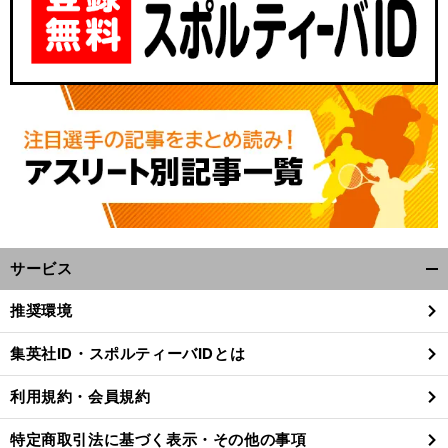
サービス
開
く/
推奨環境
閉
じ
集英社ID・スポルティーバIDとは
る
利用規約・会員規約
特定商取引法に基づく表示・その他の事項