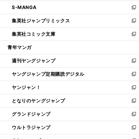
開
ウ
ン
ウ
し
S-MANGA
く
で
ド
ィ
い
新
開
ウ
ン
ウ
し
集英社ジャンプリミックス
く
で
ド
ィ
い
新
開
ウ
ン
ウ
し
集英社コミック文庫
く
で
ド
ィ
い
新
開
ウ
ン
ウ
し
青年マンガ
く
で
ド
ィ
い
開
ウ
ン
ウ
週刊ヤングジャンプ
く
で
ド
ィ
新
開
ウ
ン
し
ヤングジャンプ定期購読デジタル
く
で
ド
い
新
開
ウ
ウ
し
ヤンジャン！
く
で
ィ
い
新
開
ン
ウ
し
となりのヤングジャンプ
く
ド
ィ
い
新
ウ
ン
ウ
し
グランドジャンプ
で
ド
ィ
い
新
開
ウ
ン
ウ
し
ウルトラジャンプ
く
で
ド
ィ
い
新
開
ウ
ン
ウ
し