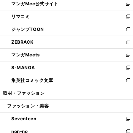
マンガMee公式サイト
く
ド
ィ
い
新
ウ
ン
ウ
し
リマコミ
で
ド
ィ
い
新
開
ウ
ン
ウ
し
ジャンプTOON
く
で
ド
ィ
い
新
開
ウ
ン
ウ
し
ZEBRACK
く
で
ド
ィ
い
新
開
ウ
ン
ウ
し
マンガMeets
く
で
ド
ィ
い
新
開
ウ
ン
ウ
し
S-MANGA
く
で
ド
ィ
い
新
開
ウ
ン
ウ
し
集英社コミック文庫
く
で
ド
ィ
い
新
開
ウ
ン
ウ
し
取材・ファッション
く
で
ド
ィ
い
開
ウ
ン
ウ
ファッション・美容
く
で
ド
ィ
開
ウ
ン
Seventeen
く
で
ド
新
開
ウ
し
non-no
く
で
い
新