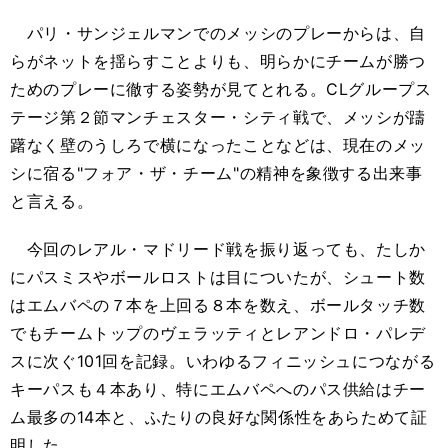
パリ・サンジェルマンでのメッシのプレーからは、自
らがネットを揺らすことよりも、明らかにチームが勝つ
ためのプレーに徹する姿勢が見てとれる。CLグループス
テージ第２節マンチェスター・シティ戦で、メッシが躊
躇なく壁のうしろで横になったことなどは、現在のメッ
シに宿る"フォア・ザ・チーム"の精神を象徴する出来事
と言える。
今回のレアル・マドリード戦を振り返っても、たしか
にパスミスやボールロストは目についたが、シュート数
はエムバペの７本を上回る８本を数え、ボールタッチ数
でもチームトップのヴェラッティとレアンドロ・パレデ
スに次ぐ101回を記録。いわゆるフィニッシュにつながる
キーパスも４本あり、特にエムバペへのパス供給はチー
ム最多の14本と、ふたりの良好な関係性をあらためて証
明した。