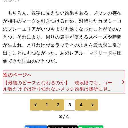
もちろん、数字に見えない効果もある。メッシの存在
が相手のマークを引きつけるため、対峙したカゼミーロ
のプレーエリアがいつもよりも狭くなったことがそのひ
とつ。それにより、周りの選手が使えるスペースや時間
が生まれ、とりわけヴェラッティのよさを最大限に引き
出すことにもつながった。あのレアル・マドリードを圧
倒できた理由のひとつだ。
次のページへ
【最後のピースとなれるのか】 現段階でも、ゴー
ル数だけでは計り知れないメッシ効果は随所に見ら
れる。もしこのままメッシが順調にコンディション
を上げて研ぎ澄まされた状態になれば、パリ・サン
次
1
2
3
4
のページへ
のページへ
ジェルマンもチ
前
3 / 4