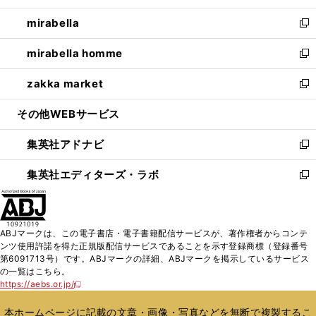
開
ウ
ン
ウ
し
mirabella
く
で
ド
ィ
い
新
開
ウ
ン
ウ
し
mirabella homme
く
で
ド
ィ
い
新
開
ウ
ン
ウ
し
zakka market
く
で
ド
ィ
い
新
開
ウ
ン
ウ
し
その他WEBサービス
く
で
ド
ィ
い
開
ウ
ン
ウ
集英社アドナビ
く
で
ド
ィ
新
開
ウ
ン
し
集英社エディターズ・ラボ
く
で
ド
い
新
開
ウ
ウ
し
く
で
ィ
い
開
ン
ウ
ABJマークは、この電子書店・電子書籍配信サービスが、著作権者からコンテ
く
ド
ィ
ンツ使用許諾を得た正規版配信サービスであることを示す登録商標（登録番号
ウ
ン
第6091713号）です。ABJマークの詳細、ABJマークを掲示しているサービス
で
ド
の一覧はこちら。
開
ウ
https://aebs.or.jp/
新
く
で
し
い
開
本ホームページに記載の文章・画像・写真などを無断で複製するこ