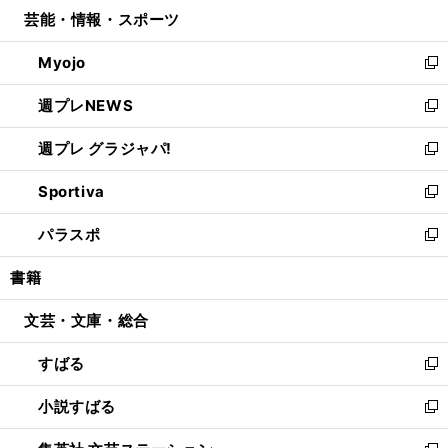
ウ
し
芸能・情報・スポーツ
く
で
ド
ィ
い
開
ウ
ン
ウ
Myojo
く
で
ド
ィ
新
開
ウ
ン
し
週プレNEWS
く
で
ド
い
新
開
ウ
ウ
し
週プレ グラジャパ!
く
で
ィ
い
新
開
ン
ウ
し
Sportiva
く
ド
ィ
い
新
ウ
ン
ウ
し
パラスポ
で
ド
ィ
い
新
開
ウ
ン
ウ
し
書籍
く
で
ド
ィ
い
開
ウ
ン
ウ
文芸・文庫・総合
く
で
ド
ィ
開
ウ
ン
すばる
く
で
ド
新
開
ウ
し
小説すばる
く
で
い
新
開
ウ
し