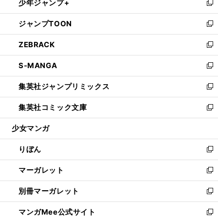
少年ジャンプ+
く
で
ド
ィ
い
新
開
ウ
ン
ウ
し
ジャンプTOON
く
で
ド
ィ
い
新
開
ウ
ン
ウ
し
ZEBRACK
く
で
ド
ィ
い
新
開
ウ
ン
ウ
し
S-MANGA
く
で
ド
ィ
い
新
開
ウ
ン
ウ
し
集英社ジャンプリミックス
く
で
ド
ィ
い
新
開
ウ
ン
ウ
し
集英社コミック文庫
く
で
ド
ィ
い
新
開
ウ
ン
ウ
し
少女マンガ
く
で
ド
ィ
い
開
ウ
ン
ウ
りぼん
く
で
ド
ィ
新
開
ウ
ン
し
マーガレット
く
で
ド
い
新
開
ウ
ウ
し
別冊マーガレット
く
で
ィ
い
新
開
ン
ウ
し
マンガMee公式サイト
く
ド
ィ
い
新