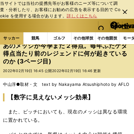
当サイトでは当社の提携先等がお客様のニーズ等について調
査・分析したり、お客様にお勧めの広告を表⽰する⽬的で Co
閉じ
okie を使⽤する場合があります。
詳しくはこちら
る
マイペ
web Sportiva (webスポルティーバ)
検索
メニュ
we
ー
サッカーの記事一覧
海外サッカー
海外サッカー
b
ジ
サッカー
競馬
ゴルフ
その他球技
その他競技
モー
ス
あのメッシが今季まだ２得点。毎年ふたケタ
ポ
得点当たり前のレジェンドに何が起きている
ル
のか (3ページ目)
テ
ィ
2022年02月19日 16:45 公開
2022年02月19日 16:46 更新
ー
バ
中山淳●取材・文 text by Nakayama Atsushi
photo by AFLO
【数字に見えないメッシ効果】
また、ピッチにおいても、現在のメッシは異なる環境
に置かれている。