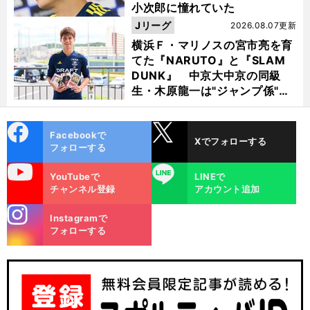
小次郎に憧れていた
Jリーグ
2026.08.07更新
横浜Ｆ・マリノスの宮市亮を育
てた『NARUTO』と『SLAM
DUNK』 中京大中京の同級
生・木原龍一は"ジャンプ係"だ
った
cebo
X
Facebookで
Xでフォローする
ok
フォローする
uTube
LINE
YouTubeで
LINEで
チャンネル登録
アカウント追加
stagra
Instagramで
m
フォローする