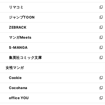
ウ
ン
ウ
し
リマコミ
で
ド
ィ
い
新
開
ウ
ン
ウ
し
ジャンプTOON
く
で
ド
ィ
い
新
開
ウ
ン
ウ
し
ZEBRACK
く
で
ド
ィ
い
新
開
ウ
ン
ウ
し
マンガMeets
く
で
ド
ィ
い
新
開
ウ
ン
ウ
し
S-MANGA
く
で
ド
ィ
い
新
開
ウ
ン
ウ
し
集英社コミック文庫
く
で
ド
ィ
い
新
開
ウ
ン
ウ
し
女性マンガ
く
で
ド
ィ
い
開
ウ
ン
ウ
Cookie
く
で
ド
ィ
新
開
ウ
ン
し
Cocohana
く
で
ド
い
新
開
ウ
ウ
し
office YOU
く
で
ィ
い
新
開
ン
ウ
し