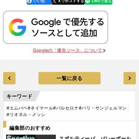
いいね
Xでポストする
LINEで送る
line
faceboo
x
k
Googleの「優先ソース」について
一覧に戻る
キーワード
#エムバペ
#ネイマール
#バルセロナ
#パリ・サンジェルマン
#リオネル・メッシ
編集部のおすすめ
スポルティーバ バレーボール