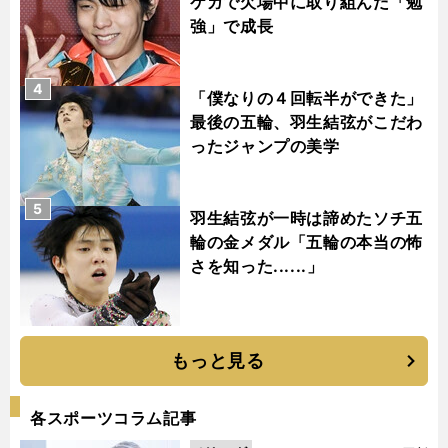
ケガで欠場中に取り組んだ「勉
強」で成長
4
「僕なりの４回転半ができた」
最後の五輪、羽生結弦がこだわ
ったジャンプの美学
5
羽生結弦が一時は諦めたソチ五
輪の金メダル「五輪の本当の怖
さを知った......」
もっと見る
各スポーツコラム記事