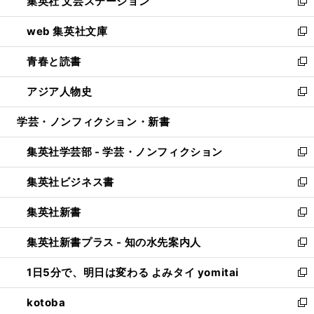
集英社 文芸ステーション
く
ィ
い
新
ン
ウ
し
web 集英社文庫
ド
ィ
い
新
ウ
ン
ウ
し
青春と読書
で
ド
ィ
い
新
開
ウ
ン
ウ
し
アジア人物史
く
で
ド
ィ
い
新
開
ウ
ン
ウ
し
学芸・ノンフィクション・新書
く
で
ド
ィ
い
開
ウ
ン
ウ
集英社学芸部 - 学芸・ノンフィクション
く
で
ド
ィ
新
開
ウ
ン
し
集英社ビジネス書
く
で
ド
い
新
開
ウ
ウ
し
集英社新書
く
で
ィ
い
新
開
ン
ウ
し
集英社新書プラス - 知の水先案内人
く
ド
ィ
い
新
ウ
ン
ウ
し
1日5分で、明日は変わる よみタイ yomitai
で
ド
ィ
い
新
開
ウ
ン
ウ
し
kotoba
く
で
ド
ィ
い
新