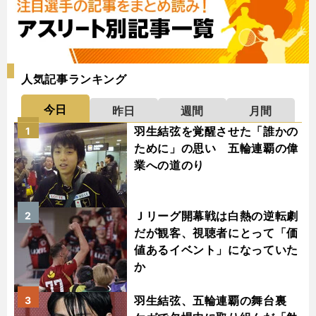
人気記事ランキング
今日
昨日
週間
月間
羽生結弦を覚醒させた「誰かの
1
ために」の思い 五輪連覇の偉
業への道のり
Ｊリーグ開幕戦は白熱の逆転劇
2
だが観客、視聴者にとって「価
値あるイベント」になっていた
か
羽生結弦、五輪連覇の舞台裏
3