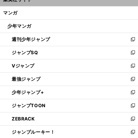
ィ
開
ン
く/
マンガ
ド
閉
ウ
じ
少年マンガ
で
る
開
週刊少年ジャンプ
く
新
し
ジャンプSQ
い
新
ウ
し
Vジャンプ
ィ
い
新
ン
ウ
し
最強ジャンプ
ド
ィ
い
新
ウ
ン
ウ
し
少年ジャンプ+
で
ド
ィ
い
新
開
ウ
ン
ウ
し
ジャンプTOON
く
で
ド
ィ
い
新
開
ウ
ン
ウ
し
ZEBRACK
く
で
ド
ィ
い
新
開
ウ
ン
ウ
し
ジャンプルーキー！
く
で
ド
ィ
い
新