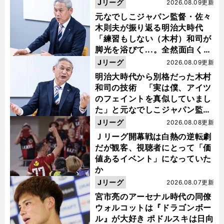
Jリーグ
2026.08.09更新
元なでしこジャパン監督・佐々
木則夫が振り返る明治大時代
「練習もしない（木村）和司が
脚光を浴びて...。全然面白くな
い４年間でした」
Jリーグ
2026.08.09更新
明治大時代から別格だった木村
和司の技術 「実は僕、アイツ
のフェイントを真似していまし
た」と元なでしこジャパン監
督・佐々木則夫
Jリーグ
2026.08.08更新
Ｊリーグ開幕戦は白熱の逆転劇
だが観客、視聴者にとって「価
値あるイベント」になっていた
か
Jリーグ
2026.08.07更新
宮市亮のアーセナル時代の同僚
ウォルコットは『ドラゴンボー
ル』が大好き ポドルスキは日向