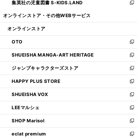
集英社の児童図書 S-KIDS.LAND
く
で
ド
い
新
開
ウ
ウ
し
オンラインストア・
その他WEBサービス
く
で
ィ
い
開
ン
ウ
オンラインストア
く
ド
ィ
ウ
ン
OTO
で
ド
新
開
ウ
し
SHUEISHA MANGA-ART HERITAGE
く
で
い
新
開
ウ
し
ジャンプキャラクターズストア
く
ィ
い
新
ン
ウ
し
HAPPY PLUS STORE
ド
ィ
い
新
ウ
ン
ウ
し
SHUEISHA VOX
で
ド
ィ
い
新
開
ウ
ン
ウ
し
LEEマルシェ
く
で
ド
ィ
い
新
開
ウ
ン
ウ
し
SHOP Marisol
く
で
ド
ィ
い
新
開
ウ
ン
ウ
し
eclat premium
く
で
ド
ィ
い
新