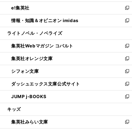
開
ウ
ン
ウ
し
e!集英社
く
で
ド
ィ
い
新
開
ウ
ン
ウ
し
情報・知識＆オピニオン imidas
く
で
ド
ィ
い
新
開
ウ
ン
ウ
し
ライトノベル・ノベライズ
く
で
ド
ィ
い
開
ウ
ン
ウ
集英社Webマガジン コバルト
く
で
ド
ィ
新
開
ウ
ン
し
集英社オレンジ文庫
く
で
ド
い
新
開
ウ
ウ
し
シフォン文庫
く
で
ィ
い
新
開
ン
ウ
し
ダッシュエックス文庫公式サイト
く
ド
ィ
い
新
ウ
ン
ウ
し
JUMP j-BOOKS
で
ド
ィ
い
新
開
ウ
ン
ウ
し
キッズ
く
で
ド
ィ
い
開
ウ
ン
ウ
集英社みらい文庫
く
で
ド
ィ
新
開
ウ
ン
し