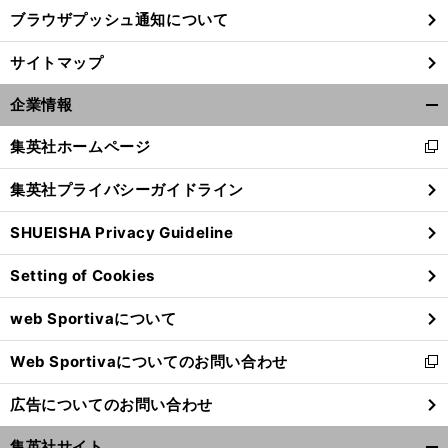
ブラウザプッシュ通知について
前
サイトマップ
へ
企業情報
開
く/
集英社ホームページ
新
閉
し
じ
集英社プライバシーガイドライン
い
る
ウ
SHUEISHA Privacy Guideline
ィ
ン
Setting of Cookies
ド
ウ
web Sportivaについて
で
開
Web Sportivaについてのお問い合わせ
く
新
し
広告についてのお問い合わせ
い
ウ
集英社サイト