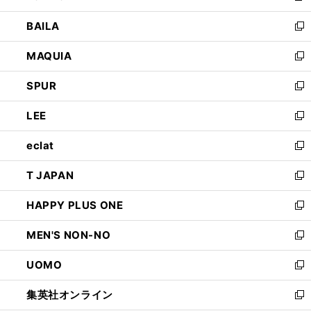
開
ウ
し
BAILA
く
ィ
い
新
ン
ウ
し
MAQUIA
ド
ィ
い
新
ウ
ン
ウ
し
SPUR
で
ド
ィ
い
新
開
ウ
ン
ウ
し
LEE
く
で
ド
ィ
い
新
開
ウ
ン
ウ
し
eclat
く
で
ド
ィ
い
新
開
ウ
ン
ウ
し
T JAPAN
く
で
ド
ィ
い
新
開
ウ
ン
ウ
し
HAPPY PLUS ONE
く
で
ド
ィ
い
新
開
ウ
ン
ウ
し
MEN'S NON-NO
く
で
ド
ィ
い
新
開
ウ
ン
ウ
し
UOMO
く
で
ド
ィ
い
新
開
ウ
ン
ウ
し
集英社オンライン
く
で
ド
ィ
い
新
開
ウ
ン