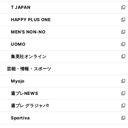
開
ウ
ン
ウ
し
T JAPAN
く
で
ド
ィ
い
新
開
ウ
ン
ウ
し
HAPPY PLUS ONE
く
で
ド
ィ
い
新
開
ウ
ン
ウ
し
MEN'S NON-NO
く
で
ド
ィ
い
新
開
ウ
ン
ウ
し
UOMO
く
で
ド
ィ
い
新
開
ウ
ン
ウ
し
集英社オンライン
く
で
ド
ィ
い
新
開
ウ
ン
ウ
し
芸能・情報・スポーツ
く
で
ド
ィ
い
開
ウ
ン
ウ
Myojo
く
で
ド
ィ
新
開
ウ
ン
し
週プレNEWS
く
で
ド
い
新
開
ウ
ウ
し
週プレ グラジャパ!
く
で
ィ
い
新
開
ン
ウ
し
Sportiva
く
ド
ィ
い
新
ウ
ン
ウ
し