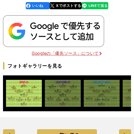
いいね
Xでポストする
LINEで送る
line
faceboo
x
k
Googleの「優先ソース」について
フォトギャラリーを見る