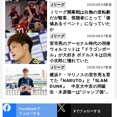
督・佐々木則夫
Jリーグ
2026.08.08更新
Ｊリーグ開幕戦は白熱の逆転劇
だが観客、視聴者にとって「価
値あるイベント」になっていた
か
Jリーグ
2026.08.07更新
宮市亮のアーセナル時代の同僚
ウォルコットは『ドラゴンボー
ル』が大好き ポドルスキは日向
小次郎に憧れていた
Jリーグ
2026.08.07更新
横浜Ｆ・マリノスの宮市亮を育
てた『NARUTO』と『SLAM
DUNK』 中京大中京の同級
生・木原龍一は"ジャンプ係"だ
った
cebo
X
Facebookで
Xでフォローする
ok
フォローする