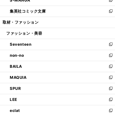
S-MANGA
で
ド
ィ
い
新
開
ウ
ン
ウ
し
集英社コミック文庫
く
で
ド
ィ
い
新
開
ウ
ン
ウ
し
取材・ファッション
く
で
ド
ィ
い
開
ウ
ン
ウ
ファッション・美容
く
で
ド
ィ
開
ウ
ン
Seventeen
く
で
ド
新
開
ウ
し
non-no
く
で
い
新
開
ウ
し
BAILA
く
ィ
い
新
ン
ウ
し
MAQUIA
ド
ィ
い
新
ウ
ン
ウ
し
SPUR
で
ド
ィ
い
新
開
ウ
ン
ウ
し
LEE
く
で
ド
ィ
い
新
開
ウ
ン
ウ
し
eclat
く
で
ド
ィ
い
新