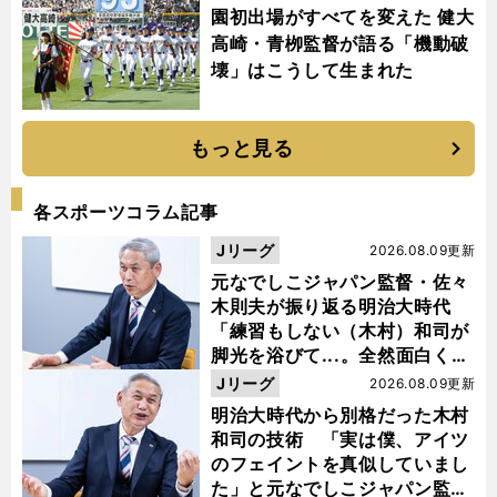
園初出場がすべてを変えた 健大
高崎・青栁監督が語る「機動破
壊」はこうして生まれた
もっと見る
各スポーツコラム記事
Jリーグ
2026.08.09更新
元なでしこジャパン監督・佐々
木則夫が振り返る明治大時代
「練習もしない（木村）和司が
脚光を浴びて...。全然面白くな
い４年間でした」
Jリーグ
2026.08.09更新
明治大時代から別格だった木村
和司の技術 「実は僕、アイツ
のフェイントを真似していまし
た」と元なでしこジャパン監