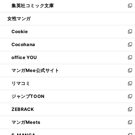
し
集英社コミック文庫
く
で
ド
ィ
い
新
開
ウ
ン
ウ
し
女性マンガ
く
で
ド
ィ
い
開
ウ
ン
ウ
Cookie
く
で
ド
ィ
新
開
ウ
ン
し
Cocohana
く
で
ド
い
新
開
ウ
ウ
し
office YOU
く
で
ィ
い
新
開
ン
ウ
し
マンガMee公式サイト
く
ド
ィ
い
新
ウ
ン
ウ
し
リマコミ
で
ド
ィ
い
新
開
ウ
ン
ウ
し
ジャンプTOON
く
で
ド
ィ
い
新
開
ウ
ン
ウ
し
ZEBRACK
く
で
ド
ィ
い
新
開
ウ
ン
ウ
し
マンガMeets
く
で
ド
ィ
い
新
開
ウ
ン
ウ
し
く