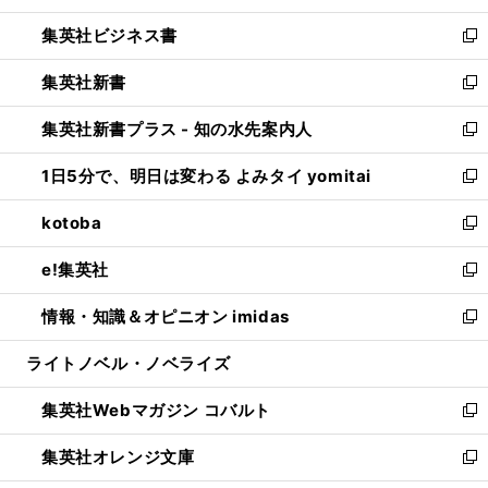
開
ウ
ン
し
集英社ビジネス書
く
で
ド
い
新
開
ウ
ウ
し
集英社新書
く
で
ィ
い
新
開
ン
ウ
し
集英社新書プラス - 知の水先案内人
く
ド
ィ
い
新
ウ
ン
ウ
し
1日5分で、明日は変わる よみタイ yomitai
で
ド
ィ
い
新
開
ウ
ン
ウ
し
kotoba
く
で
ド
ィ
い
新
開
ウ
ン
ウ
し
e!集英社
く
で
ド
ィ
い
新
開
ウ
ン
ウ
し
情報・知識＆オピニオン imidas
く
で
ド
ィ
い
新
開
ウ
ン
ウ
し
ライトノベル・ノベライズ
く
で
ド
ィ
い
開
ウ
ン
ウ
集英社Webマガジン コバルト
く
で
ド
ィ
新
開
ウ
ン
し
集英社オレンジ文庫
く
で
ド
い
新
開
ウ
ウ
し