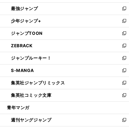
ン
ウ
し
最強ジャンプ
ド
ィ
い
新
ウ
ン
ウ
し
少年ジャンプ+
で
ド
ィ
い
新
開
ウ
ン
ウ
し
ジャンプTOON
く
で
ド
ィ
い
新
開
ウ
ン
ウ
し
ZEBRACK
く
で
ド
ィ
い
新
開
ウ
ン
ウ
し
ジャンプルーキー！
く
で
ド
ィ
い
新
開
ウ
ン
ウ
し
S-MANGA
く
で
ド
ィ
い
新
開
ウ
ン
ウ
し
集英社ジャンプリミックス
く
で
ド
ィ
い
新
開
ウ
ン
ウ
し
集英社コミック文庫
く
で
ド
ィ
い
新
開
ウ
ン
ウ
し
青年マンガ
く
で
ド
ィ
い
開
ウ
ン
ウ
週刊ヤングジャンプ
く
で
ド
ィ
新
開
ウ
ン
し