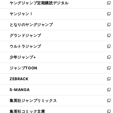
ヤングジャンプ定期購読デジタル
く
で
ド
い
新
開
ウ
ウ
し
ヤンジャン！
く
で
ィ
い
新
開
ン
ウ
し
となりのヤングジャンプ
く
ド
ィ
い
新
ウ
ン
ウ
し
グランドジャンプ
で
ド
ィ
い
新
開
ウ
ン
ウ
し
ウルトラジャンプ
く
で
ド
ィ
い
新
開
ウ
ン
ウ
し
少年ジャンプ+
く
で
ド
ィ
い
新
開
ウ
ン
ウ
し
ジャンプTOON
く
で
ド
ィ
い
新
開
ウ
ン
ウ
し
ZEBRACK
く
で
ド
ィ
い
新
開
ウ
ン
ウ
し
S-MANGA
く
で
ド
ィ
い
新
開
ウ
ン
ウ
し
集英社ジャンプリミックス
く
で
ド
ィ
い
新
開
ウ
ン
ウ
し
集英社コミック文庫
く
で
ド
ィ
い
新