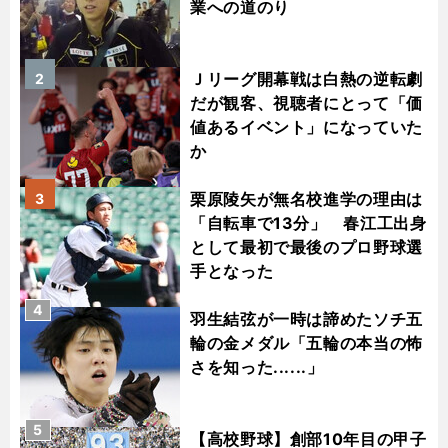
業への道のり
Ｊリーグ開幕戦は白熱の逆転劇
2
だが観客、視聴者にとって「価
値あるイベント」になっていた
か
栗原陵矢が無名校進学の理由は
3
「自転車で13分」 春江工出身
として最初で最後のプロ野球選
手となった
4
羽生結弦が一時は諦めたソチ五
輪の金メダル「五輪の本当の怖
さを知った......」
5
【高校野球】創部10年目の甲子