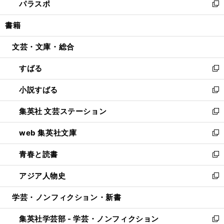
パラスポ
で
ド
ィ
い
新
開
ウ
ン
ウ
し
書籍
く
で
ド
ィ
い
開
ウ
ン
ウ
文芸・文庫・総合
く
で
ド
ィ
開
ウ
ン
すばる
く
で
ド
新
開
ウ
し
小説すばる
く
で
い
新
開
ウ
し
集英社 文芸ステーション
く
ィ
い
新
ン
ウ
し
web 集英社文庫
ド
ィ
い
新
ウ
ン
ウ
し
青春と読書
で
ド
ィ
い
新
開
ウ
ン
ウ
し
アジア人物史
く
で
ド
ィ
い
新
開
ウ
ン
ウ
し
学芸・ノンフィクション・新書
く
で
ド
ィ
い
開
ウ
ン
ウ
集英社学芸部 - 学芸・ノンフィクション
く
で
ド
ィ
新