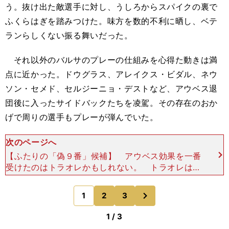
う。抜け出た敵選手に対し、うしろからスパイクの裏で
ふくらはぎを踏みつけた。味方を数的不利に晒し、ベテ
ランらしくない振る舞いだった。
それ以外のバルサのプレーの仕組みを心得た動きは満
点に近かった。ドウグラス、アレイクス・ビダル、ネウ
ソン・セメド、セルジーニョ・デストなど、アウベス退
団後に入ったサイドバックたちを凌駕。その存在のおか
げで周りの選手もプレーが弾んでいた。
次のページへ
【ふたりの「偽９番」候補】 アウベス効果を一番
受けたのはトラオレかもしれない。 トラオレは、
もともとラ・マシア育ちで、バルサのプレーを体に
しみ込ませている。バルサでトップデビューした17
次
1
2
3
のページへ
歳当時は、
1 / 3