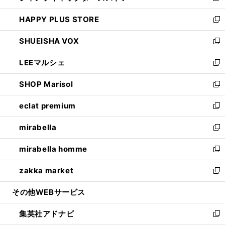
ン
ウ
し
HAPPY PLUS STORE
ド
ィ
い
新
ウ
ン
ウ
し
SHUEISHA VOX
で
ド
ィ
い
新
開
ウ
ン
ウ
し
LEEマルシェ
く
で
ド
ィ
い
新
開
ウ
ン
ウ
し
SHOP Marisol
く
で
ド
ィ
い
新
開
ウ
ン
ウ
し
eclat premium
く
で
ド
ィ
い
新
開
ウ
ン
ウ
し
mirabella
く
で
ド
ィ
い
新
開
ウ
ン
ウ
し
mirabella homme
く
で
ド
ィ
い
新
開
ウ
ン
ウ
し
zakka market
く
で
ド
ィ
い
新
開
ウ
ン
ウ
し
その他WEBサービス
く
で
ド
ィ
い
開
ウ
ン
ウ
集英社アドナビ
く
で
ド
ィ
新
開
ウ