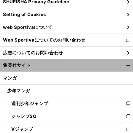
SHUEISHA Privacy Guideline
ィ
ン
Setting of Cookies
ド
ウ
web Sportivaについて
で
開
Web Sportivaについてのお問い合わせ
く
新
し
広告についてのお問い合わせ
い
ウ
集英社サイト
ィ
開
ン
く/
マンガ
ド
閉
ウ
じ
少年マンガ
で
る
開
週刊少年ジャンプ
く
新
し
ジャンプSQ
い
新
ウ
し
Vジャンプ
ィ
い
新