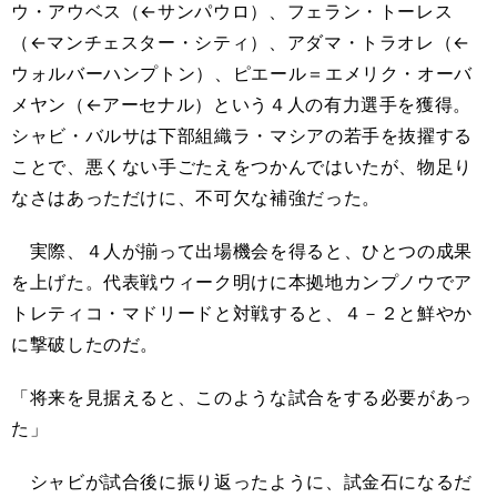
ウ・アウベス（←サンパウロ）、フェラン・トーレス
（←マンチェスター・シティ）、アダマ・トラオレ（←
ウォルバーハンプトン）、ピエール＝エメリク・オーバ
メヤン（←アーセナル）という４人の有力選手を獲得。
シャビ・バルサは下部組織ラ・マシアの若手を抜擢する
ことで、悪くない手ごたえをつかんではいたが、物足り
なさはあっただけに、不可欠な補強だった。
実際、４人が揃って出場機会を得ると、ひとつの成果
を上げた。代表戦ウィーク明けに本拠地カンプノウでア
トレティコ・マドリードと対戦すると、４－２と鮮やか
に撃破したのだ。
「将来を見据えると、このような試合をする必要があっ
た」
シャビが試合後に振り返ったように、試金石になるだ