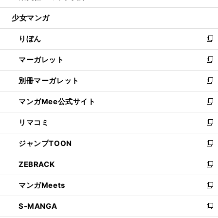
開
ウ
ン
ウ
し
少女マンガ
く
で
ド
ィ
い
開
ウ
ン
ウ
りぼん
く
で
ド
ィ
新
開
ウ
ン
し
マーガレット
く
で
ド
い
新
開
ウ
ウ
し
別冊マーガレット
く
で
ィ
い
新
開
ン
ウ
し
マンガMee公式サイト
く
ド
ィ
い
新
ウ
ン
ウ
し
リマコミ
で
ド
ィ
い
新
開
ウ
ン
ウ
し
ジャンプTOON
く
で
ド
ィ
い
新
開
ウ
ン
ウ
し
ZEBRACK
く
で
ド
ィ
い
新
開
ウ
ン
ウ
し
マンガMeets
く
で
ド
ィ
い
新
開
ウ
ン
ウ
し
S-MANGA
く
で
ド
ィ
い
新
開
ウ
ン
ウ