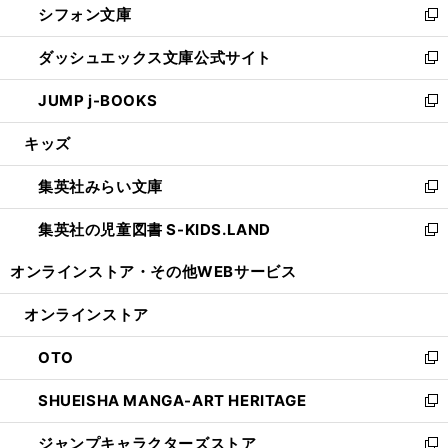
シフォン文庫
く
で
ィ
い
新
開
ン
ウ
し
ダッシュエックス文庫公式サイト
く
ド
ィ
い
新
ウ
ン
ウ
し
JUMP j-BOOKS
で
ド
ィ
い
新
開
ウ
ン
ウ
し
キッズ
く
で
ド
ィ
い
開
ウ
ン
ウ
集英社みらい文庫
く
で
ド
ィ
新
開
ウ
ン
し
集英社の児童図書 S-KIDS.LAND
く
で
ド
い
新
開
ウ
ウ
し
オンラインストア・
その他WEBサービス
く
で
ィ
い
開
ン
ウ
オンラインストア
く
ド
ィ
ウ
ン
OTO
で
ド
新
開
ウ
し
SHUEISHA MANGA-ART HERITAGE
く
で
い
新
開
ウ
し
ジャンプキャラクターズストア
く
ィ
い
新