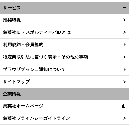
サービス
開
く/
推奨環境
閉
じ
集英社ID・スポルティーバIDとは
る
利用規約・会員規約
特定商取引法に基づく表示・その他の事項
ブラウザプッシュ通知について
サイトマップ
企業情報
開
く/
集英社ホームページ
新
閉
し
じ
集英社プライバシーガイドライン
い
る
ウ