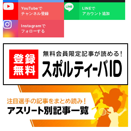
uTube
LINE
YouTubeで
LINEで
チャンネル登録
アカウント追加
stagra
Instagramで
m
フォローする
。
・
、
前
へ