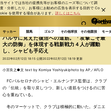
当サイトでは当社の提携先等がお客様のニーズ等について調
査・分析したり、お客様にお勧めの広告を表⽰する⽬的で Co
閉じ
okie を使⽤する場合があります。
詳しくはこちら
る
マイペ
web Sportiva (webスポルティーバ)
検索
メニュ
we
ー
サッカーの記事一覧
海外サッカー
海外サッカー
b
ジ
サッカー
競馬
ゴルフ
その他球技
その他競技
モー
ス
バルサに見えた復活への道筋。「攻撃こそ最
ポ
大の防御」を体現する戦新戦力４人が躍動
ル
し、シャビも手応え
テ
ィ
2022年02月12日 18:15 公開
2022年02月12日 18:19 更新
ー
バ
小宮良之●文 text by Komiya Yoshiyuki
photo by AP／AFLO
FCバルセロナのシャビ・エルナンデス監督は、クラブ
の「伝統」を取り戻しつつ、新しい道筋をつけるのに苦
心を重ねている。
冬のマーケットで、クラブは積極的に動いた。ダニエ