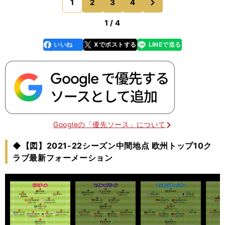
1
2
3
4
のページへ
クは日
1 / 4
いいね
Xでポストする
LINEで送る
line
faceboo
x
k
Googleの「優先ソース」について
◆【図】2021-22シーズン中間地点 欧州トップ10ク
ラブ最新フォーメーション