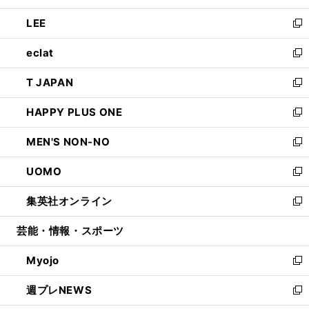
開
ウ
ン
ウ
し
LEE
く
で
ド
ィ
い
新
開
ウ
ン
ウ
し
eclat
く
で
ド
ィ
い
新
開
ウ
ン
ウ
し
T JAPAN
く
で
ド
ィ
い
新
開
ウ
ン
ウ
し
HAPPY PLUS ONE
く
で
ド
ィ
い
新
開
ウ
ン
ウ
し
MEN'S NON-NO
く
で
ド
ィ
い
新
開
ウ
ン
ウ
し
UOMO
く
で
ド
ィ
い
新
開
ウ
ン
ウ
し
集英社オンライン
く
で
ド
ィ
い
新
開
ウ
ン
ウ
し
芸能・情報・スポーツ
く
で
ド
ィ
い
開
ウ
ン
ウ
Myojo
く
で
ド
ィ
新
開
ウ
ン
し
週プレNEWS
く
で
ド
い
新
開
ウ
ウ
し