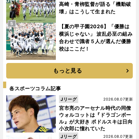
高崎・青栁監督が語る「機動破
壊」はこうして生まれた
5
【夏の甲子園2026】「優勝は
横浜じゃない」 波乱必至の組み
合わせで識者５人が選んだ優勝
校はここだ！
もっと見る
各スポーツコラム記事
Jリーグ
2026.08.07更新
宮市亮のアーセナル時代の同僚
ウォルコットは『ドラゴンボー
ル』が大好き ポドルスキは日向
小次郎に憧れていた
Jリーグ
2026.08.07更新