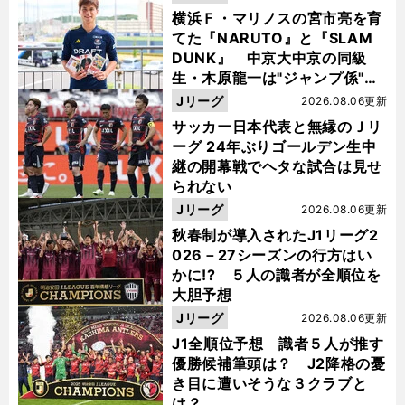
横浜Ｆ・マリノスの宮市亮を育
てた『NARUTO』と『SLAM
DUNK』 中京大中京の同級
生・木原龍一は"ジャンプ係"だ
った
Jリーグ
2026.08.06更新
サッカー日本代表と無縁のＪリ
ーグ 24年ぶりゴールデン生中
継の開幕戦でヘタな試合は見せ
られない
Jリーグ
2026.08.06更新
秋春制が導入されたJ1リーグ2
026－27シーズンの行方はい
かに!? ５人の識者が全順位を
大胆予想
Jリーグ
2026.08.06更新
J1全順位予想 識者５人が推す
優勝候補筆頭は？ J2降格の憂
き目に遭いそうな３クラブと
は？