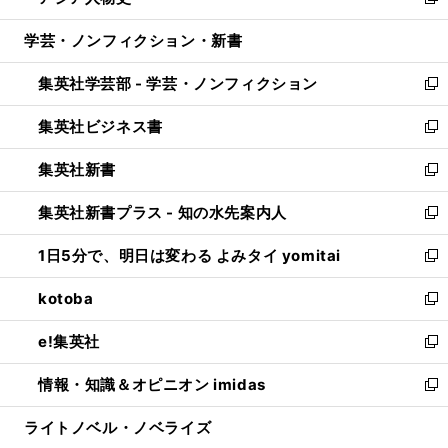
い
新
開
ウ
ン
ウ
し
学芸・ノンフィクション・新書
く
で
ド
ィ
い
開
ウ
ン
ウ
集英社学芸部 - 学芸・ノンフィクション
く
で
ド
ィ
新
開
ウ
ン
し
集英社ビジネス書
く
で
ド
い
新
開
ウ
ウ
し
集英社新書
く
で
ィ
い
新
開
ン
ウ
し
集英社新書プラス - 知の水先案内人
く
ド
ィ
い
新
ウ
ン
ウ
し
1日5分で、明日は変わる よみタイ yomitai
で
ド
ィ
い
新
開
ウ
ン
ウ
し
kotoba
く
で
ド
ィ
い
新
開
ウ
ン
ウ
し
e!集英社
く
で
ド
ィ
い
新
開
ウ
ン
ウ
し
情報・知識＆オピニオン imidas
く
で
ド
ィ
い
新
開
ウ
ン
ウ
し
ライトノベル・ノベライズ
く
で
ド
ィ
い