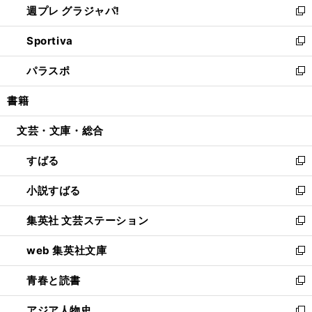
週プレ グラジャパ!
く
で
ィ
い
新
開
ン
ウ
し
Sportiva
く
ド
ィ
い
新
ウ
ン
ウ
し
パラスポ
で
ド
ィ
い
新
開
ウ
ン
ウ
し
書籍
く
で
ド
ィ
い
開
ウ
ン
ウ
文芸・文庫・総合
く
で
ド
ィ
開
ウ
ン
すばる
く
で
ド
新
開
ウ
し
小説すばる
く
で
い
新
開
ウ
し
集英社 文芸ステーション
く
ィ
い
新
ン
ウ
し
web 集英社文庫
ド
ィ
い
新
ウ
ン
ウ
し
青春と読書
で
ド
ィ
い
新
開
ウ
ン
ウ
し
アジア人物史
く
で
ド
ィ