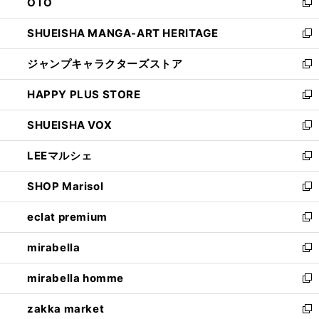
OTO
で
ド
新
開
ウ
し
SHUEISHA MANGA-ART HERITAGE
く
で
い
新
開
ウ
し
ジャンプキャラクターズストア
く
ィ
い
新
ン
ウ
し
HAPPY PLUS STORE
ド
ィ
い
新
ウ
ン
ウ
し
SHUEISHA VOX
で
ド
ィ
い
新
開
ウ
ン
ウ
し
LEEマルシェ
く
で
ド
ィ
い
新
開
ウ
ン
ウ
し
SHOP Marisol
く
で
ド
ィ
い
新
開
ウ
ン
ウ
し
eclat premium
く
で
ド
ィ
い
新
開
ウ
ン
ウ
し
mirabella
く
で
ド
ィ
い
新
開
ウ
ン
ウ
し
mirabella homme
く
で
ド
ィ
い
新
開
ウ
ン
ウ
し
zakka market
く
で
ド
ィ
い
新