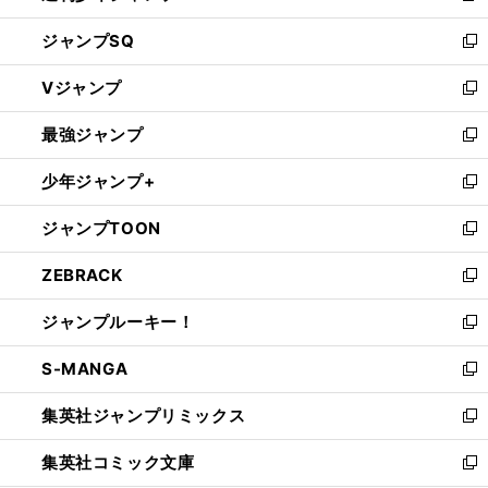
し
ジャンプSQ
い
新
ウ
し
Vジャンプ
ィ
い
新
ン
ウ
し
最強ジャンプ
ド
ィ
い
新
ウ
ン
ウ
し
少年ジャンプ+
で
ド
ィ
い
新
開
ウ
ン
ウ
し
ジャンプTOON
く
で
ド
ィ
い
新
開
ウ
ン
ウ
し
ZEBRACK
く
で
ド
ィ
い
新
開
ウ
ン
ウ
し
ジャンプルーキー！
く
で
ド
ィ
い
新
開
ウ
ン
ウ
し
S-MANGA
く
で
ド
ィ
い
新
開
ウ
ン
ウ
し
集英社ジャンプリミックス
く
で
ド
ィ
い
新
開
ウ
ン
ウ
し
集英社コミック文庫
く
で
ド
ィ
い
新
開
ウ
ン