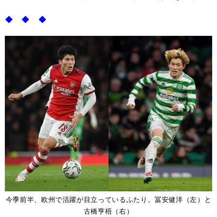
◆ ◆ ◆
今季前半、欧州で活躍が目立っているふたり。冨安健洋（左）と
古橋亨梧（右）