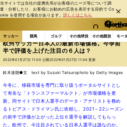
当サイトでは当社の提携先等がお客様のニーズ等について調
査・分析したり、お客様にお勧めの広告を表⽰する⽬的で Co
閉じ
okie を使⽤する場合があります。
詳しくはこちら
る
マイペ
web Sportiva (webスポルティーバ)
検索
メニュ
we
ー
サッカーの記事一覧
海外サッカー
海外サッカー
b
ジ
サッカー
競馬
ゴルフ
その他球技
その他競技
モー
ス
欧州サッカー日本人の最新市場価格。今季前
ポ
半で評価を上げた注目の６人は？
ル
テ
2022年01月27日 11:00 公開
2022年01月27日 11:04 更新
ィ
ー
鈴木達朗●文 text by Suzuki Tatsuro
photo by Getty Images
バ
今冬に、移籍市場を専門に取り扱うポータルサイトとし
て有名な「トランスファーマルクト」が市場価格を更
新。同サイトで日本人選手のデータ・アナリストを務め
るトビアス・ドライマン氏に依頼し、2021－22シーズン
の前半で評価が上がった上位６選手を解説してもらっ
た。欧州で、今注目されている日本人選手は誰なのか。