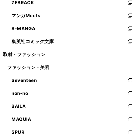
ZEBRACK
く
で
ド
ィ
い
新
開
ウ
ン
ウ
し
マンガMeets
く
で
ド
ィ
い
新
開
ウ
ン
ウ
し
S-MANGA
く
で
ド
ィ
い
新
開
ウ
ン
ウ
し
集英社コミック文庫
く
で
ド
ィ
い
新
開
ウ
ン
ウ
し
取材・ファッション
く
で
ド
ィ
い
開
ウ
ン
ウ
ファッション・美容
く
で
ド
ィ
開
ウ
ン
Seventeen
く
で
ド
新
開
ウ
し
non-no
く
で
い
新
開
ウ
し
BAILA
く
ィ
い
新
ン
ウ
し
MAQUIA
ド
ィ
い
新
ウ
ン
ウ
し
SPUR
で
ド
ィ
い
新