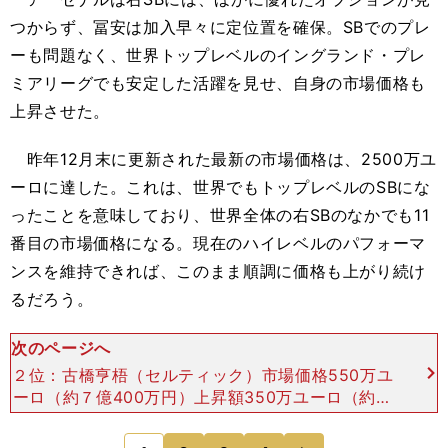
つからず、冨安は加入早々に定位置を確保。SBでのプレ
ーも問題なく、世界トップレベルのイングランド・プレ
ミアリーグでも安定した活躍を見せ、自身の市場価格も
上昇させた。
昨年12月末に更新された最新の市場価格は、2500万ユ
ーロに達した。これは、世界でもトップレベルのSBにな
ったことを意味しており、世界全体の右SBのなかでも11
番目の市場価格になる。現在のハイレベルのパフォーマ
ンスを維持できれば、このまま順調に価格も上がり続け
るだろう。
次のページへ
２位：古橋亨梧（セルティック）市場価格550万ユ
ーロ（約７億400万円）上昇額350万ユーロ（約４
億4800万円） 元横浜Ｆ・マリノスのアンジェ・
ポステコグルーが監督に就任して以降、セルティッ
次