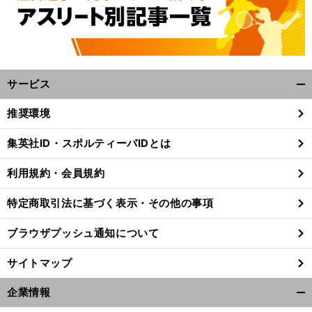
サービス
開
く/
推奨環境
閉
じ
。
・
集英社ID・スポルティーバIDとは
前
る
へ
利用規約・会員規約
特定商取引法に基づく表示・その他の事項
ブラウザプッシュ通知について
サイトマップ
企業情報
開