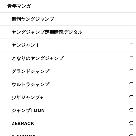
ウ
し
青年マンガ
く
で
ド
ィ
い
開
ウ
ン
ウ
週刊ヤングジャンプ
く
で
ド
ィ
新
開
ウ
ン
し
ヤングジャンプ定期購読デジタル
く
で
ド
い
新
開
ウ
ウ
し
ヤンジャン！
く
で
ィ
い
新
開
ン
ウ
し
となりのヤングジャンプ
く
ド
ィ
い
新
ウ
ン
ウ
し
グランドジャンプ
で
ド
ィ
い
新
開
ウ
ン
ウ
し
ウルトラジャンプ
く
で
ド
ィ
い
新
開
ウ
ン
ウ
し
少年ジャンプ+
く
で
ド
ィ
い
新
開
ウ
ン
ウ
し
ジャンプTOON
く
で
ド
ィ
い
新
開
ウ
ン
ウ
し
ZEBRACK
く
で
ド
ィ
い
新
開
ウ
ン
ウ
し