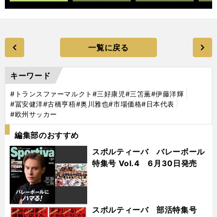
一覧に戻る
キーワード
#トランスファーマルクト
#三好康児
#三笘薫
#伊藤洋輝
#冨安健洋
#古橋亨梧
#奥川雅也
#市場価格
#日本代表
#欧州サッカー
編集部のおすすめ
スポルティーバ バレーボール
特集号 Vol.4 6月30日発売
スポルティーバ 部活特集号