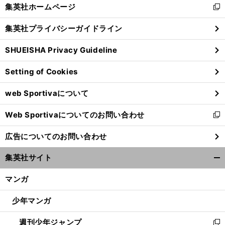
く/
集英社ホームページ
新
閉
し
じ
集英社プライバシーガイドライン
い
る
ウ
SHUEISHA Privacy Guideline
ィ
ン
Setting of Cookies
ド
ウ
web Sportivaについて
で
開
Web Sportivaについてのお問い合わせ
く
新
し
広告についてのお問い合わせ
い
ウ
集英社サイト
ィ
開
ン
く/
マンガ
ド
閉
ウ
じ
少年マンガ
で
る
開
週刊少年ジャンプ
く
新