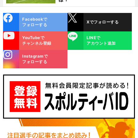
cebo
X
Facebookで
Xでフォローする
ok
フォローする
uTube
LINE
YouTubeで
LINEで
チャンネル登録
アカウント追加
stagra
Instagramで
m
フォローする