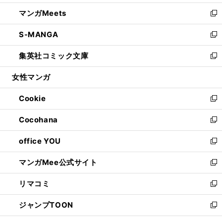
開
ウ
ン
ウ
し
マンガMeets
く
で
ド
ィ
い
新
開
ウ
ン
ウ
し
S-MANGA
く
で
ド
ィ
い
新
開
ウ
ン
ウ
し
集英社コミック文庫
く
で
ド
ィ
い
新
開
ウ
ン
ウ
し
女性マンガ
く
で
ド
ィ
い
開
ウ
ン
ウ
Cookie
く
で
ド
ィ
新
開
ウ
ン
し
Cocohana
く
で
ド
い
新
開
ウ
ウ
し
office YOU
く
で
ィ
い
新
開
ン
ウ
し
マンガMee公式サイト
く
ド
ィ
い
新
ウ
ン
ウ
し
リマコミ
で
ド
ィ
い
新
開
ウ
ン
ウ
し
ジャンプTOON
く
で
ド
ィ
い
新
開
ウ
ン
ウ
し