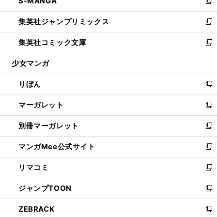
S-MANGA
く
で
ド
ィ
い
新
開
ウ
ン
ウ
し
集英社ジャンプリミックス
く
で
ド
ィ
い
新
開
ウ
ン
ウ
し
集英社コミック文庫
く
で
ド
ィ
い
新
開
ウ
ン
ウ
し
少女マンガ
く
で
ド
ィ
い
開
ウ
ン
ウ
りぼん
く
で
ド
ィ
新
開
ウ
ン
し
マーガレット
く
で
ド
い
新
開
ウ
ウ
し
別冊マーガレット
く
で
ィ
い
新
開
ン
ウ
し
マンガMee公式サイト
く
ド
ィ
い
新
ウ
ン
ウ
し
リマコミ
で
ド
ィ
い
新
開
ウ
ン
ウ
し
ジャンプTOON
く
で
ド
ィ
い
新
開
ウ
ン
ウ
し
ZEBRACK
く
で
ド
ィ
い
新