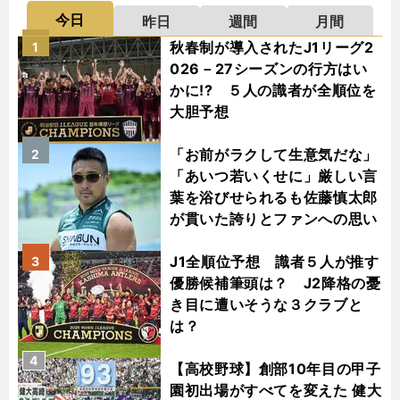
今日
昨日
週間
月間
秋春制が導入されたJ1リーグ2
1
026－27シーズンの行方はい
かに!? ５人の識者が全順位を
大胆予想
「お前がラクして生意気だな」
2
「あいつ若いくせに」厳しい言
葉を浴びせられるも佐藤慎太郎
が貫いた誇りとファンへの思い
J1全順位予想 識者５人が推す
3
優勝候補筆頭は？ J2降格の憂
き目に遭いそうな３クラブと
は？
4
【高校野球】創部10年目の甲子
園初出場がすべてを変えた 健大