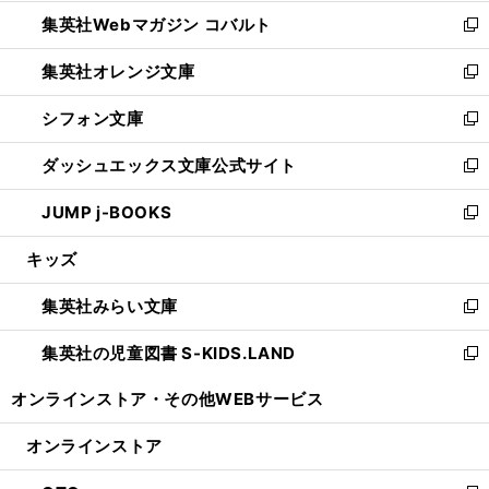
開
ウ
ン
ウ
集英社Webマガジン コバルト
く
で
ド
ィ
新
開
ウ
ン
し
集英社オレンジ文庫
く
で
ド
い
新
開
ウ
ウ
し
シフォン文庫
く
で
ィ
い
新
開
ン
ウ
し
ダッシュエックス文庫公式サイト
く
ド
ィ
い
新
ウ
ン
ウ
し
JUMP j-BOOKS
で
ド
ィ
い
新
開
ウ
ン
ウ
し
キッズ
く
で
ド
ィ
い
開
ウ
ン
ウ
集英社みらい文庫
く
で
ド
ィ
新
開
ウ
ン
し
集英社の児童図書 S-KIDS.LAND
く
で
ド
い
新
開
ウ
ウ
し
オンラインストア・
その他WEBサービス
く
で
ィ
い
開
ン
ウ
オンラインストア
く
ド
ィ
ウ
ン