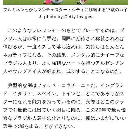
フルミネンセからマンチェスター・シティに移籍する17歳のカイ
キ photo by Getty Images
このようなプレッシャーのもとでプレーするのは、ブ
ラジル人は非常に苦手だ。周囲に期待され称賛されれば
伸びるが、一度ミスして落ち込めば、気持ちはどんどん
ネガティブになる。その結果、メンタル的にナイーブな
ブラジル人より、より強靭なハートを持つアルゼンチン
人やウルグアイ人が好まれ、成功することになるのだ。
典型的な例はフィリペ・コウチーニョだ。イングラン
ド、イタリア、スペイン、ドイツと、どこであろうがス
ターになれる能力を持っているのに、実際はどこのクラ
ブでも最後には出ていく羽目に陥る。この20年で最も優
秀なブラジル人選手のひとりなのに、彼はいまだに"いい
選手"の域を出ることができない。