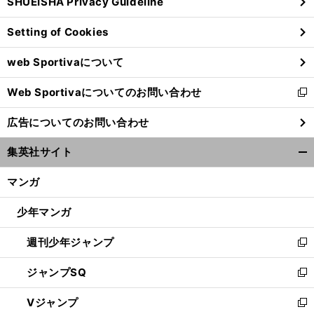
SHUEISHA Privacy Guideline
ィ
ン
Setting of Cookies
ド
ウ
web Sportivaについて
で
開
Web Sportivaについてのお問い合わせ
く
新
し
広告についてのお問い合わせ
い
ウ
集英社サイト
ィ
開
ン
く/
マンガ
ド
閉
ウ
じ
少年マンガ
で
る
開
週刊少年ジャンプ
く
新
し
ジャンプSQ
い
新
ウ
し
Vジャンプ
ィ
い
新