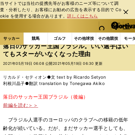
当サイトでは当社の提携先等がお客様のニーズ等について調
査・分析したり、お客様にお勧めの広告を表⽰する⽬的で Co
閉じ
okie を使⽤する場合があります。
詳しくはこちら
る
マイペ
web Sportiva (webスポルティーバ)
検索
メニュ
we
ー
サッカーの記事一覧
海外サッカー
海外サッカー
b
ジ
サッカー
競馬
ゴルフ
その他球技
その他競技
モー
ス
落日のサッカー王国ブラジル。いい選手はい
ポ
てもスターがいなくなった理由
ル
テ
2021年05月19日 06:08 公開
2021年05月19日 06:30 更新
ィ
ー
リカルド・セティオン●文 text by Ricardo Setyon
バ
利根川晶子●翻訳 translation by Tonegawa Akiko
落日のサッカー王国ブラジル（後編）
前編を読む＞＞
ブラジル人選手のヨーロッパのクラブへの移籍の低年
齢化が続いている。だが、まだサッカー選手としても、