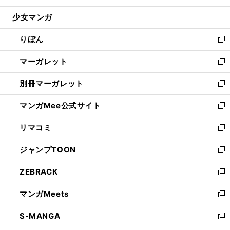
開
ウ
ン
ウ
し
少女マンガ
く
で
ド
ィ
い
開
ウ
ン
ウ
りぼん
く
で
ド
ィ
新
開
ウ
ン
し
マーガレット
く
で
ド
い
新
開
ウ
ウ
し
別冊マーガレット
く
で
ィ
い
新
開
ン
ウ
し
マンガMee公式サイト
く
ド
ィ
い
新
ウ
ン
ウ
し
リマコミ
で
ド
ィ
い
新
開
ウ
ン
ウ
し
ジャンプTOON
く
で
ド
ィ
い
新
開
ウ
ン
ウ
し
ZEBRACK
く
で
ド
ィ
い
新
開
ウ
ン
ウ
し
マンガMeets
く
で
ド
ィ
い
新
開
ウ
ン
ウ
し
S-MANGA
く
で
ド
ィ
い
新
開
ウ
ン
ウ
し