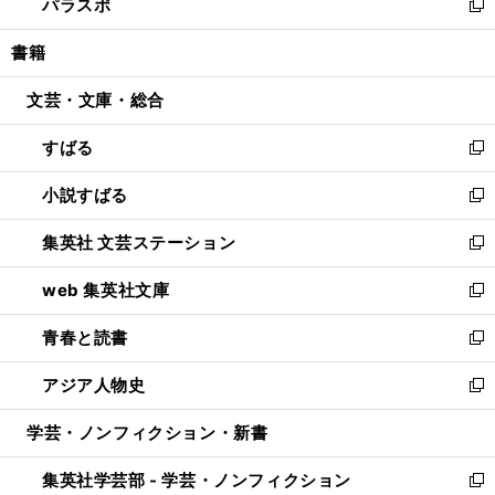
パラスポ
で
ド
ィ
い
新
開
ウ
ン
ウ
し
書籍
く
で
ド
ィ
い
開
ウ
ン
ウ
文芸・文庫・総合
く
で
ド
ィ
開
ウ
ン
すばる
く
で
ド
新
開
ウ
し
小説すばる
く
で
い
新
開
ウ
し
集英社 文芸ステーション
く
ィ
い
新
ン
ウ
し
web 集英社文庫
ド
ィ
い
新
ウ
ン
ウ
し
青春と読書
で
ド
ィ
い
新
開
ウ
ン
ウ
し
アジア人物史
く
で
ド
ィ
い
新
開
ウ
ン
ウ
し
学芸・ノンフィクション・新書
く
で
ド
ィ
い
開
ウ
ン
ウ
集英社学芸部 - 学芸・ノンフィクション
く
で
ド
ィ
新