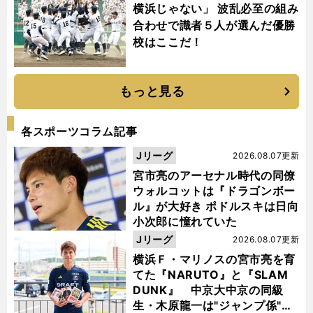
横浜じゃない」 波乱必至の組み
合わせで識者５人が選んだ優勝
校はここだ！
もっと見る
各スポーツコラム記事
Jリーグ
2026.08.07更新
宮市亮のアーセナル時代の同僚
ウォルコットは『ドラゴンボー
ル』が大好き ポドルスキは日向
小次郎に憧れていた
Jリーグ
2026.08.07更新
横浜Ｆ・マリノスの宮市亮を育
てた『NARUTO』と『SLAM
DUNK』 中京大中京の同級
生・木原龍一は"ジャンプ係"だ