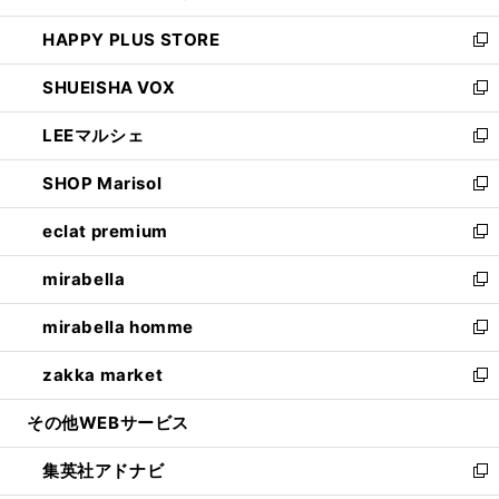
ン
ウ
し
HAPPY PLUS STORE
ド
ィ
い
新
ウ
ン
ウ
し
SHUEISHA VOX
で
ド
ィ
い
新
開
ウ
ン
ウ
し
LEEマルシェ
く
で
ド
ィ
い
新
開
ウ
ン
ウ
し
SHOP Marisol
く
で
ド
ィ
い
新
開
ウ
ン
ウ
し
eclat premium
く
で
ド
ィ
い
新
開
ウ
ン
ウ
し
mirabella
く
で
ド
ィ
い
新
開
ウ
ン
ウ
し
mirabella homme
く
で
ド
ィ
い
新
開
ウ
ン
ウ
し
zakka market
く
で
ド
ィ
い
新
開
ウ
ン
ウ
し
その他WEBサービス
く
で
ド
ィ
い
開
ウ
ン
ウ
集英社アドナビ
く
で
ド
ィ
新
開
ウ
ン
し