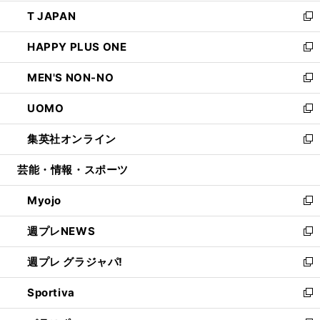
開
ウ
ン
ウ
し
T JAPAN
く
で
ド
ィ
い
新
開
ウ
ン
ウ
し
HAPPY PLUS ONE
く
で
ド
ィ
い
新
開
ウ
ン
ウ
し
MEN'S NON-NO
く
で
ド
ィ
い
新
開
ウ
ン
ウ
し
UOMO
く
で
ド
ィ
い
新
開
ウ
ン
ウ
し
集英社オンライン
く
で
ド
ィ
い
新
開
ウ
ン
ウ
し
芸能・情報・スポーツ
く
で
ド
ィ
い
開
ウ
ン
ウ
Myojo
く
で
ド
ィ
新
開
ウ
ン
し
週プレNEWS
く
で
ド
い
新
開
ウ
ウ
し
週プレ グラジャパ!
く
で
ィ
い
新
開
ン
ウ
し
Sportiva
く
ド
ィ
い
新
ウ
ン
ウ
し