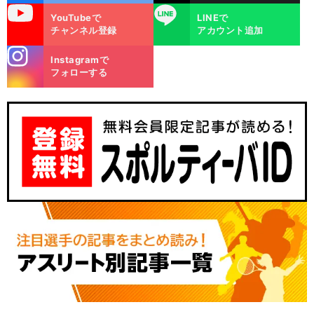
uTube
LINE
YouTubeで
LINEで
チャンネル登録
アカウント追加
stagra
Instagramで
m
フォローする