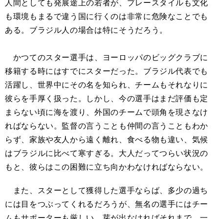
人間としても発展途上の若者が、プレースタイルも文化
も環境もまるで違う国に行くのは非常に危険なことでも
ある。ブラジル人の場合は特にそうだろう。
かつてのスター選手は、ヨーロッパのビッグクラブに
移籍する時にはすでにスターだった。ブラジル代表でも
活躍し、世界中にその名を知られ、チームもそれなりに
彼らを手厚く扱った。しかし、今の選手はまだ評価も定
まらない頃に海を渡り、外国のチームで頭角を現さなけ
ればならない。監督の言うことも仲間の言うこともわか
らず、家族や友人から遠く離れ、食べる物も違い、気候
はブラジルに比べて寒すぎる。大人だってつらい状況の
もと、彼らはこの困難に立ち向かわなければならない。
また、スターとして獲得した選手ならば、多少の過ち
には目をつぶってくれるだろうが、無名の選手にはチー
ムもサポーターも厳しい。芽が出なければそれまで。一