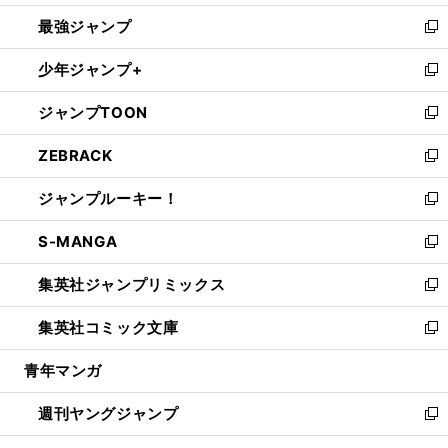
ン
ウ
し
最強ジャンプ
ド
ィ
い
新
ウ
ン
ウ
し
少年ジャンプ+
で
ド
ィ
い
新
開
ウ
ン
ウ
し
ジャンプTOON
く
で
ド
ィ
い
新
開
ウ
ン
ウ
し
ZEBRACK
く
で
ド
ィ
い
新
開
ウ
ン
ウ
し
ジャンプルーキー！
く
で
ド
ィ
い
新
開
ウ
ン
ウ
し
S-MANGA
く
で
ド
ィ
い
新
開
ウ
ン
ウ
し
集英社ジャンプリミックス
く
で
ド
ィ
い
新
開
ウ
ン
ウ
し
集英社コミック文庫
く
で
ド
ィ
い
新
開
ウ
ン
ウ
し
青年マンガ
く
で
ド
ィ
い
開
ウ
ン
ウ
週刊ヤングジャンプ
く
で
ド
ィ
新
開
ウ
ン
し