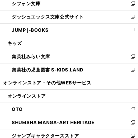
シフォン文庫
く
で
ィ
い
新
開
ン
ウ
し
ダッシュエックス文庫公式サイト
く
ド
ィ
い
新
ウ
ン
ウ
し
JUMP j-BOOKS
で
ド
ィ
い
新
開
ウ
ン
ウ
し
キッズ
く
で
ド
ィ
い
開
ウ
ン
ウ
集英社みらい文庫
く
で
ド
ィ
新
開
ウ
ン
し
集英社の児童図書 S-KIDS.LAND
く
で
ド
い
新
開
ウ
ウ
し
オンラインストア・
その他WEBサービス
く
で
ィ
い
開
ン
ウ
オンラインストア
く
ド
ィ
ウ
ン
OTO
で
ド
新
開
ウ
し
SHUEISHA MANGA-ART HERITAGE
く
で
い
新
開
ウ
し
ジャンプキャラクターズストア
く
ィ
い
新