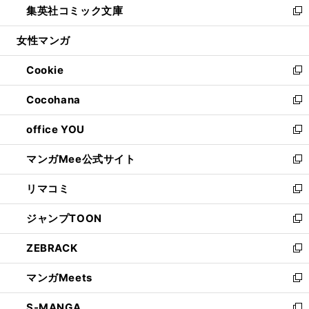
集英社コミック文庫
く
で
ド
ィ
い
新
開
ウ
ン
ウ
し
女性マンガ
く
で
ド
ィ
い
開
ウ
ン
ウ
Cookie
く
で
ド
ィ
新
開
ウ
ン
し
Cocohana
く
で
ド
い
新
開
ウ
ウ
し
office YOU
く
で
ィ
い
新
開
ン
ウ
し
マンガMee公式サイト
く
ド
ィ
い
新
ウ
ン
ウ
し
リマコミ
で
ド
ィ
い
新
開
ウ
ン
ウ
し
ジャンプTOON
く
で
ド
ィ
い
新
開
ウ
ン
ウ
し
ZEBRACK
く
で
ド
ィ
い
新
開
ウ
ン
ウ
し
マンガMeets
く
で
ド
ィ
い
新
開
ウ
ン
ウ
し
S-MANGA
く
で
ド
ィ