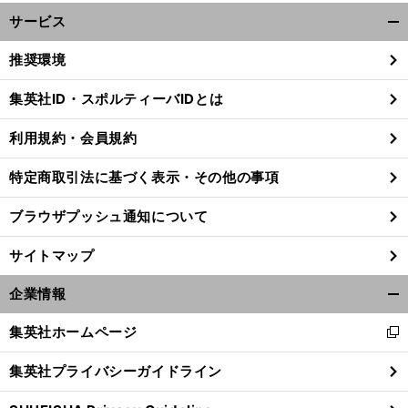
サービス
開
く/
推奨環境
閉
じ
集英社ID・スポルティーバIDとは
る
利用規約・会員規約
、
前
へ
特定商取引法に基づく表示・その他の事項
ブラウザプッシュ通知について
サイトマップ
企業情報
開
く/
集英社ホームページ
新
閉
し
じ
集英社プライバシーガイドライン
い
る
ウ