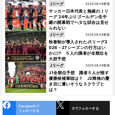
った
Jリーグ
2026.08.06更新
サッカー日本代表と無縁のＪリ
ーグ 24年ぶりゴールデン生中
継の開幕戦でヘタな試合は見せ
られない
Jリーグ
2026.08.06更新
秋春制が導入されたJ1リーグ2
026－27シーズンの行方はい
かに!? ５人の識者が全順位を
大胆予想
Jリーグ
2026.08.06更新
J1全順位予想 識者５人が推す
優勝候補筆頭は？ J2降格の憂
き目に遭いそうな３クラブと
は？
cebo
X
Facebookで
Xでフォローする
ok
フォローする