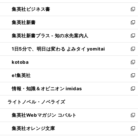
開
ウ
ン
し
集英社ビジネス書
く
で
ド
い
新
開
ウ
ウ
し
集英社新書
く
で
ィ
い
新
開
ン
ウ
し
集英社新書プラス - 知の水先案内人
く
ド
ィ
い
新
ウ
ン
ウ
し
1日5分で、明日は変わる よみタイ yomitai
で
ド
ィ
い
新
開
ウ
ン
ウ
し
kotoba
く
で
ド
ィ
い
新
開
ウ
ン
ウ
し
e!集英社
く
で
ド
ィ
い
新
開
ウ
ン
ウ
し
情報・知識＆オピニオン imidas
く
で
ド
ィ
い
新
開
ウ
ン
ウ
し
ライトノベル・ノベライズ
く
で
ド
ィ
い
開
ウ
ン
ウ
集英社Webマガジン コバルト
く
で
ド
ィ
新
開
ウ
ン
し
集英社オレンジ文庫
く
で
ド
い
新
開
ウ
ウ
し