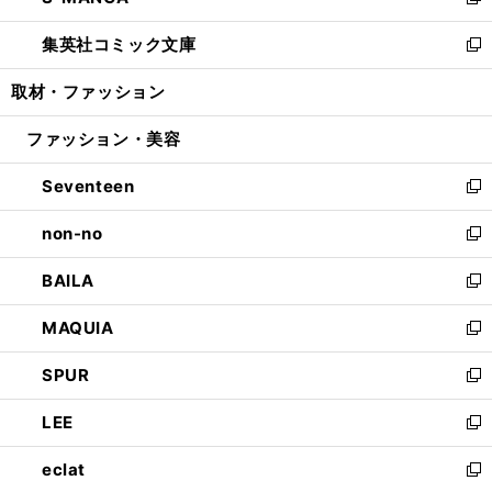
い
新
開
ウ
ン
ウ
し
集英社コミック文庫
く
で
ド
ィ
い
新
開
ウ
ン
ウ
し
取材・ファッション
く
で
ド
ィ
い
開
ウ
ン
ウ
ファッション・美容
く
で
ド
ィ
開
ウ
ン
Seventeen
く
で
ド
新
開
ウ
し
non-no
く
で
い
新
開
ウ
し
BAILA
く
ィ
い
新
ン
ウ
し
MAQUIA
ド
ィ
い
新
ウ
ン
ウ
し
SPUR
で
ド
ィ
い
新
開
ウ
ン
ウ
し
LEE
く
で
ド
ィ
い
新
開
ウ
ン
ウ
し
eclat
く
で
ド
ィ
い
新