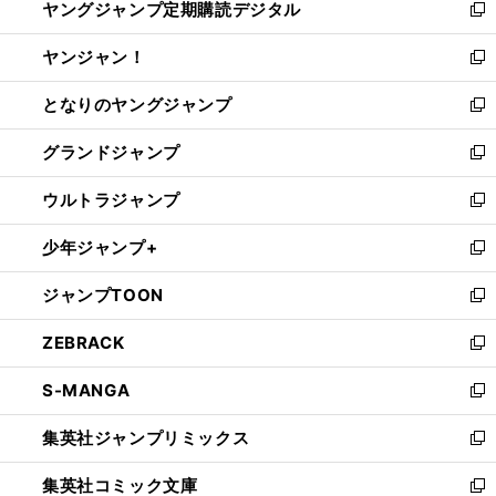
ヤングジャンプ定期購読デジタル
く
で
ド
い
新
開
ウ
ウ
し
ヤンジャン！
く
で
ィ
い
新
開
ン
ウ
し
となりのヤングジャンプ
く
ド
ィ
い
新
ウ
ン
ウ
し
グランドジャンプ
で
ド
ィ
い
新
開
ウ
ン
ウ
し
ウルトラジャンプ
く
で
ド
ィ
い
新
開
ウ
ン
ウ
し
少年ジャンプ+
く
で
ド
ィ
い
新
開
ウ
ン
ウ
し
ジャンプTOON
く
で
ド
ィ
い
新
開
ウ
ン
ウ
し
ZEBRACK
く
で
ド
ィ
い
新
開
ウ
ン
ウ
し
S-MANGA
く
で
ド
ィ
い
新
開
ウ
ン
ウ
し
集英社ジャンプリミックス
く
で
ド
ィ
い
新
開
ウ
ン
ウ
し
集英社コミック文庫
く
で
ド
ィ
い
新