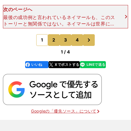
次のページへ
最後の成功例と言われているネイマールも、このス
トーリーと無関係ではない。ネイマールは世界に名
だたるスターにはなったが、彼が本当に成功してい
るとは言い難いだろう。彼の実力からすれば、もっ
次
1
2
3
4
のページへ
ともっと多くの結
1 / 4
いいね
Xでポストする
LINEで送る
line
faceboo
x
k
Googleの「優先ソース」について