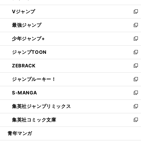
ウ
し
Vジャンプ
ィ
い
新
ン
ウ
し
最強ジャンプ
ド
ィ
い
新
ウ
ン
ウ
し
少年ジャンプ+
で
ド
ィ
い
新
開
ウ
ン
ウ
し
ジャンプTOON
く
で
ド
ィ
い
新
開
ウ
ン
ウ
し
ZEBRACK
く
で
ド
ィ
い
新
開
ウ
ン
ウ
し
ジャンプルーキー！
く
で
ド
ィ
い
新
開
ウ
ン
ウ
し
S-MANGA
く
で
ド
ィ
い
新
開
ウ
ン
ウ
し
集英社ジャンプリミックス
く
で
ド
ィ
い
新
開
ウ
ン
ウ
し
集英社コミック文庫
く
で
ド
ィ
い
新
開
ウ
ン
ウ
し
青年マンガ
く
で
ド
ィ
い
開
ウ
ン
ウ