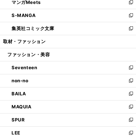
マンガMeets
く
で
ド
ィ
い
新
開
ウ
ン
ウ
し
S-MANGA
く
で
ド
ィ
い
新
開
ウ
ン
ウ
し
集英社コミック文庫
く
で
ド
ィ
い
新
開
ウ
ン
ウ
し
取材・ファッション
く
で
ド
ィ
い
開
ウ
ン
ウ
ファッション・美容
く
で
ド
ィ
開
ウ
ン
Seventeen
く
で
ド
新
開
ウ
し
non-no
く
で
い
新
開
ウ
し
BAILA
く
ィ
い
新
ン
ウ
し
MAQUIA
ド
ィ
い
新
ウ
ン
ウ
し
SPUR
で
ド
ィ
い
新
開
ウ
ン
ウ
し
LEE
く
で
ド
ィ
い
新