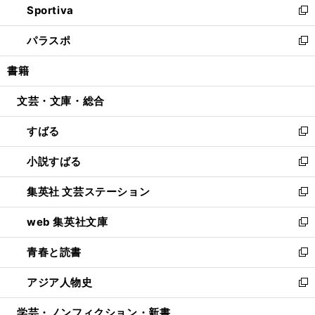
Sportiva
く
ド
ィ
い
新
ウ
ン
ウ
し
パラスポ
で
ド
ィ
い
新
開
ウ
ン
ウ
し
書籍
く
で
ド
ィ
い
開
ウ
ン
ウ
文芸・文庫・総合
く
で
ド
ィ
開
ウ
ン
すばる
く
で
ド
新
開
ウ
し
小説すばる
く
で
い
新
開
ウ
し
集英社 文芸ステーション
く
ィ
い
新
ン
ウ
し
web 集英社文庫
ド
ィ
い
新
ウ
ン
ウ
し
青春と読書
で
ド
ィ
い
新
開
ウ
ン
ウ
し
アジア人物史
く
で
ド
ィ
い
新
開
ウ
ン
ウ
し
学芸・ノンフィクション・新書
く
で
ド
ィ
い