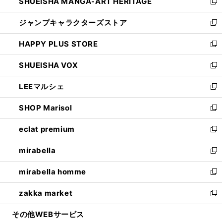
SHUEISHA MANGA-ART HERITAGE
く
で
い
新
開
ウ
し
ジャンプキャラクターズストア
く
ィ
い
新
ン
ウ
し
HAPPY PLUS STORE
ド
ィ
い
新
ウ
ン
ウ
し
SHUEISHA VOX
で
ド
ィ
い
新
開
ウ
ン
ウ
し
LEEマルシェ
く
で
ド
ィ
い
新
開
ウ
ン
ウ
し
SHOP Marisol
く
で
ド
ィ
い
新
開
ウ
ン
ウ
し
eclat premium
く
で
ド
ィ
い
新
開
ウ
ン
ウ
し
mirabella
く
で
ド
ィ
い
新
開
ウ
ン
ウ
し
mirabella homme
く
で
ド
ィ
い
新
開
ウ
ン
ウ
し
zakka market
く
で
ド
ィ
い
新
開
ウ
ン
ウ
し
その他WEBサービス
く
で
ド
ィ
い