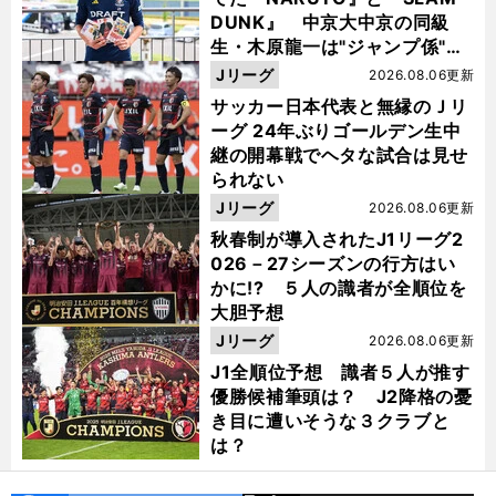
DUNK』 中京大中京の同級
生・木原龍一は"ジャンプ係"だ
った
Jリーグ
2026.08.06更新
サッカー日本代表と無縁のＪリ
ーグ 24年ぶりゴールデン生中
継の開幕戦でヘタな試合は見せ
られない
Jリーグ
2026.08.06更新
秋春制が導入されたJ1リーグ2
026－27シーズンの行方はい
かに!? ５人の識者が全順位を
大胆予想
Jリーグ
2026.08.06更新
J1全順位予想 識者５人が推す
優勝候補筆頭は？ J2降格の憂
き目に遭いそうな３クラブと
は？