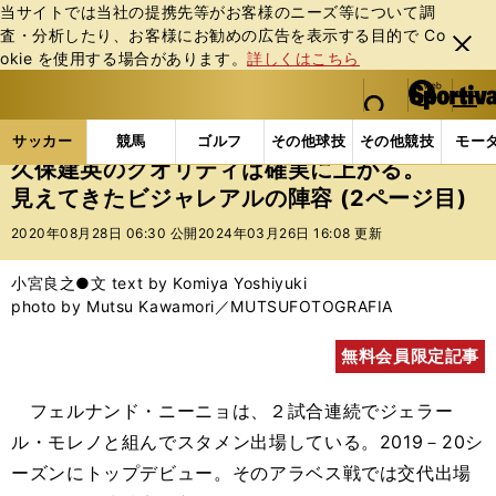
当サイトでは当社の提携先等がお客様のニーズ等について調
査・分析したり、お客様にお勧めの広告を表⽰する⽬的で Co
閉じ
okie を使⽤する場合があります。
詳しくはこちら
る
マイペ
web Sportiva (webスポルティーバ)
検索
メニュ
we
ー
サッカーの記事一覧
海外サッカー
海外サッカー
b
ジ
サッカー
競馬
ゴルフ
その他球技
その他競技
モー
ス
久保建英のクオリティは確実に上がる。
ポ
見えてきたビジャレアルの陣容 (2ページ目)
ル
テ
2020年08月28日 06:30 公開
2024年03月26日 16:08 更新
ィ
ー
小宮良之●文 text by Komiya Yoshiyuki
バ
photo by Mutsu Kawamori／MUTSUFOTOGRAFIA
無料会員限定記事
フェルナンド・ニーニョは、２試合連続でジェラー
ル・モレノと組んでスタメン出場している。2019－20シ
ーズンにトップデビュー。そのアラベス戦では交代出場