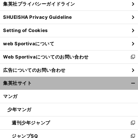
じ
集英社プライバシーガイドライン
い
る
ウ
SHUEISHA Privacy Guideline
ィ
ン
Setting of Cookies
ド
ウ
web Sportivaについて
で
開
Web Sportivaについてのお問い合わせ
く
新
し
広告についてのお問い合わせ
い
ウ
集英社サイト
ィ
開
ン
く/
マンガ
ド
閉
ウ
じ
少年マンガ
で
る
開
週刊少年ジャンプ
く
新
し
ジャンプSQ
い
新