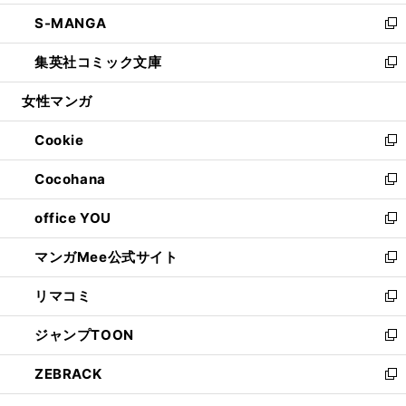
開
ウ
ン
ウ
し
S-MANGA
く
で
ド
ィ
い
新
開
ウ
ン
ウ
し
集英社コミック文庫
く
で
ド
ィ
い
新
開
ウ
ン
ウ
し
女性マンガ
く
で
ド
ィ
い
開
ウ
ン
ウ
Cookie
く
で
ド
ィ
新
開
ウ
ン
し
Cocohana
く
で
ド
い
新
開
ウ
ウ
し
office YOU
く
で
ィ
い
新
開
ン
ウ
し
マンガMee公式サイト
く
ド
ィ
い
新
ウ
ン
ウ
し
リマコミ
で
ド
ィ
い
新
開
ウ
ン
ウ
し
ジャンプTOON
く
で
ド
ィ
い
新
開
ウ
ン
ウ
し
ZEBRACK
く
で
ド
ィ
い
新
開
ウ
ン
ウ
し