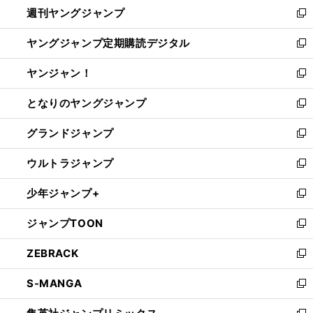
週刊ヤングジャンプ
く
で
ド
ィ
新
開
ウ
ン
し
ヤングジャンプ定期購読デジタル
く
で
ド
い
新
開
ウ
ウ
し
ヤンジャン！
く
で
ィ
い
新
開
ン
ウ
し
となりのヤングジャンプ
く
ド
ィ
い
新
ウ
ン
ウ
し
グランドジャンプ
で
ド
ィ
い
新
開
ウ
ン
ウ
し
ウルトラジャンプ
く
で
ド
ィ
い
新
開
ウ
ン
ウ
し
少年ジャンプ+
く
で
ド
ィ
い
新
開
ウ
ン
ウ
し
ジャンプTOON
く
で
ド
ィ
い
新
開
ウ
ン
ウ
し
ZEBRACK
く
で
ド
ィ
い
新
開
ウ
ン
ウ
し
S-MANGA
く
で
ド
ィ
い
新
開
ウ
ン
ウ
し
く