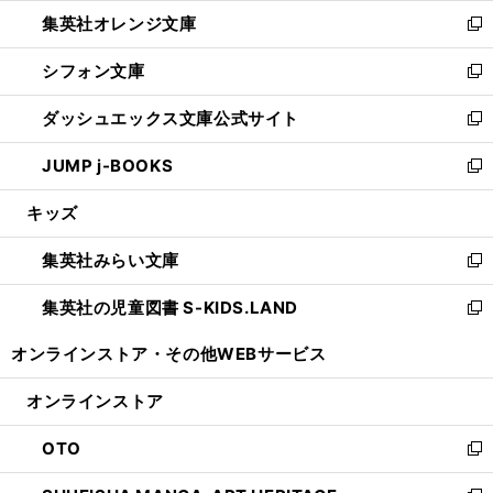
ウ
ン
し
集英社オレンジ文庫
く
で
ド
い
新
開
ウ
ウ
し
シフォン文庫
く
で
ィ
い
新
開
ン
ウ
し
ダッシュエックス文庫公式サイト
く
ド
ィ
い
新
ウ
ン
ウ
し
JUMP j-BOOKS
で
ド
ィ
い
新
開
ウ
ン
ウ
し
キッズ
く
で
ド
ィ
い
開
ウ
ン
ウ
集英社みらい文庫
く
で
ド
ィ
新
開
ウ
ン
し
集英社の児童図書 S-KIDS.LAND
く
で
ド
い
新
開
ウ
ウ
し
オンラインストア・
その他WEBサービス
く
で
ィ
い
開
ン
ウ
オンラインストア
く
ド
ィ
ウ
ン
OTO
で
ド
新
開
ウ
し