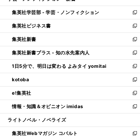
開
ウ
ン
ウ
集英社学芸部 - 学芸・ノンフィクション
く
で
ド
ィ
新
開
ウ
ン
し
集英社ビジネス書
く
で
ド
い
新
開
ウ
ウ
し
集英社新書
く
で
ィ
い
新
開
ン
ウ
し
集英社新書プラス - 知の水先案内人
く
ド
ィ
い
新
ウ
ン
ウ
し
1日5分で、明日は変わる よみタイ yomitai
で
ド
ィ
い
新
開
ウ
ン
ウ
し
kotoba
く
で
ド
ィ
い
新
開
ウ
ン
ウ
し
e!集英社
く
で
ド
ィ
い
新
開
ウ
ン
ウ
し
情報・知識＆オピニオン imidas
く
で
ド
ィ
い
新
開
ウ
ン
ウ
し
ライトノベル・ノベライズ
く
で
ド
ィ
い
開
ウ
ン
ウ
集英社Webマガジン コバルト
く
で
ド
ィ
新
開