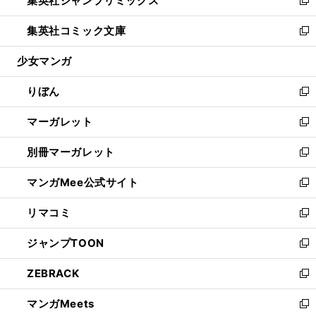
集英社ジャンプリミックス
で
ド
ィ
い
新
開
ウ
ン
ウ
し
集英社コミック文庫
く
で
ド
ィ
い
新
開
ウ
ン
ウ
し
少女マンガ
く
で
ド
ィ
い
開
ウ
ン
ウ
りぼん
く
で
ド
ィ
新
開
ウ
ン
し
マーガレット
く
で
ド
い
新
開
ウ
ウ
し
別冊マーガレット
く
で
ィ
い
新
開
ン
ウ
し
マンガMee公式サイト
く
ド
ィ
い
新
ウ
ン
ウ
し
リマコミ
で
ド
ィ
い
新
開
ウ
ン
ウ
し
ジャンプTOON
く
で
ド
ィ
い
新
開
ウ
ン
ウ
し
ZEBRACK
く
で
ド
ィ
い
新
開
ウ
ン
ウ
し
マンガMeets
く
で
ド
ィ
い
新