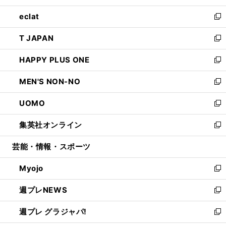
開
ウ
ン
ウ
し
eclat
く
で
ド
ィ
い
新
開
ウ
ン
ウ
し
T JAPAN
く
で
ド
ィ
い
新
開
ウ
ン
ウ
し
HAPPY PLUS ONE
く
で
ド
ィ
い
新
開
ウ
ン
ウ
し
MEN'S NON-NO
く
で
ド
ィ
い
新
開
ウ
ン
ウ
し
UOMO
く
で
ド
ィ
い
新
開
ウ
ン
ウ
し
集英社オンライン
く
で
ド
ィ
い
新
開
ウ
ン
ウ
し
芸能・情報・スポーツ
く
で
ド
ィ
い
開
ウ
ン
ウ
Myojo
く
で
ド
ィ
新
開
ウ
ン
し
週プレNEWS
く
で
ド
い
新
開
ウ
ウ
し
週プレ グラジャパ!
く
で
ィ
い
新
開
ン
ウ
し