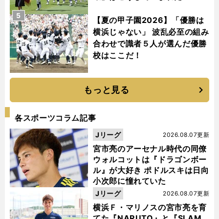
5
【夏の甲子園2026】「優勝は
横浜じゃない」 波乱必至の組み
合わせで識者５人が選んだ優勝
校はここだ！
もっと見る
各スポーツコラム記事
Jリーグ
2026.08.07更新
宮市亮のアーセナル時代の同僚
ウォルコットは『ドラゴンボー
ル』が大好き ポドルスキは日向
小次郎に憧れていた
Jリーグ
2026.08.07更新
横浜Ｆ・マリノスの宮市亮を育
てた『NARUTO』と『SLAM