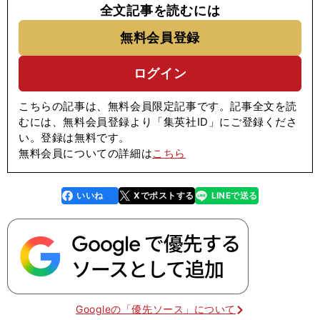
全文記事を読むには
無料会員登録
ログイン
こちらの記事は、無料会員限定記事です。記事全文を読
むには、無料会員登録より「集英社ID」にご登録くださ
い。登録は無料です。
無料会員についての詳細は
こちら
いいね
Xでポストする
LINEで送る
line
faceboo
x
k
Googleの「優先ソース」について