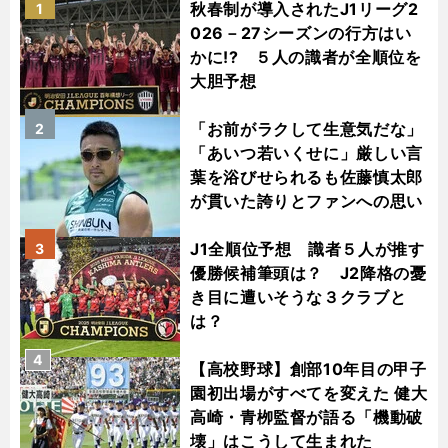
秋春制が導入されたJ1リーグ2
1
026－27シーズンの行方はい
かに!? ５人の識者が全順位を
大胆予想
「お前がラクして生意気だな」
2
「あいつ若いくせに」厳しい言
葉を浴びせられるも佐藤慎太郎
が貫いた誇りとファンへの思い
J1全順位予想 識者５人が推す
3
優勝候補筆頭は？ J2降格の憂
き目に遭いそうな３クラブと
は？
4
【高校野球】創部10年目の甲子
園初出場がすべてを変えた 健大
高崎・青栁監督が語る「機動破
壊」はこうして生まれた