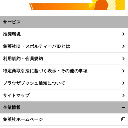
サービス
開
く/
推奨環境
閉
じ
集英社ID・スポルティーバIDとは
る
利用規約・会員規約
特定商取引法に基づく表示・その他の事項
ブラウザプッシュ通知について
サイトマップ
企業情報
開
く/
集英社ホームページ
新
閉
し