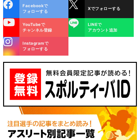
cebo
X
Facebookで
Xでフォローする
ok
フォローする
uTube
LINE
YouTubeで
LINEで
チャンネル登録
アカウント追加
stagra
Instagramで
m
フォローする