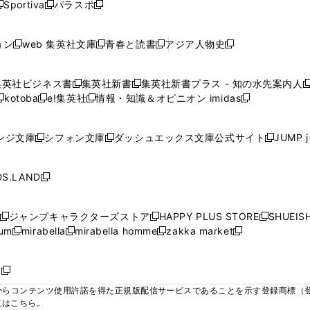
ウ
ウ
ウ
ウ
Sportiva
パラスポ
新
新
ィ
ィ
ィ
ィ
ィ
で
で
で
で
し
し
し
ン
ン
ン
ン
ン
開
開
開
開
い
い
い
ド
ド
ド
ド
ド
ョン
web 集英社文庫
青春と読書
アジア人物史
く
く
く
く
新
新
新
新
ウ
ウ
ウ
ウ
ウ
ウ
ウ
ウ
し
し
し
し
ィ
ィ
ィ
で
で
で
で
で
い
い
い
い
ン
ン
ン
集英社ビジネス書
集英社新書
集英社新書プラス - 知の水先案内人
開
開
開
開
開
新
新
新
ウ
ウ
ウ
ウ
ド
ド
ド
kotoba
e!集英社
情報・知識＆オピニオン imidas
く
く
く
く
く
新
し
新
し
新
ィ
ィ
ィ
ィ
ウ
ウ
ウ
し
し
い
し
い
し
ン
ン
ン
ン
で
で
で
い
い
ウ
い
ウ
い
ド
ド
ド
ド
ンジ文庫
シフォン文庫
ダッシュエックス文庫公式サイト
JUMP 
開
開
開
新
新
新
ウ
ウ
ィ
ウ
ィ
ウ
ウ
ウ
ウ
ウ
く
く
く
し
し
し
ィ
ィ
ン
ィ
ン
ィ
で
で
で
で
い
い
い
ン
ン
ド
ン
ド
ン
S.LAND
開
開
開
開
新
ウ
ウ
ウ
ド
ド
ウ
ド
ウ
ド
く
く
く
く
し
ィ
ィ
ィ
ウ
ウ
で
ウ
で
ウ
い
ン
ン
ン
ジャンプキャラクターズストア
HAPPY PLUS STORE
SHUEIS
で
で
開
で
開
で
新
新
新
ウ
ド
ド
ド
ium
mirabella
mirabella homme
zakka market
開
開
く
開
く
開
し
新
新
新
し
新
し
ィ
ウ
ウ
ウ
く
く
く
く
い
し
し
い
し
し
い
ン
で
で
で
ウ
い
い
ウ
い
い
ウ
ド
ボ
開
開
開
新
ィ
ウ
ウ
ィ
ウ
ウ
ィ
ウ
く
く
く
し
らコンテンツ使用許諾を得た正規版配信サービスであることを示す登録商標（登録番
ン
ィ
ィ
ン
ィ
ィ
ン
で
い
覧はこちら。
ド
ン
ン
ド
ン
ン
ド