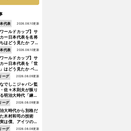
事
本代表
2026.08.10更新
ワールドカップ】サ
カー日本代表を名将
ちはどう見たか ファ
・ハール、クロッ
本代表
2026.08.10更新
、フリック...
ワールドカップ】サ
カー日本代表を「世
」はどう見たか ベン
ル、スカローニ、モ
リーグ
2026.08.09更新
リッチ...
前
なでしこジャパン監
へ
・佐々木則夫が振り
る明治大時代「練習
しない（木村）和司
リーグ
2026.08.09更新
脚光を浴びて...。全
治大時代から別格だ
面白くない４年間で
った木村和司の技術
た」
実は僕、アイツのフ
イントを真似してい
リーグ
2026.08.08更新