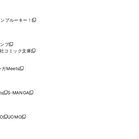
ャンプルーキー！
新
し
い
ウ
ャンプ
新
ィ
社コミック文庫
し
新
ン
い
し
ド
ウ
い
ウ
ガMeets
新
ィ
ウ
で
し
ン
ィ
開
い
ド
ン
く
ウ
ウ
ド
s
S-MANGA
新
新
ィ
で
ウ
し
し
ン
開
で
い
い
ド
く
開
ウ
ウ
ウ
NO
UOMO
く
新
新
ィ
ィ
で
し
し
ン
ン
開
い
い
ド
ド
く
ウ
ウ