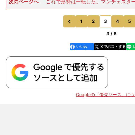
次のページへ
これで形勢は一転した。マンチェスタ
点ゴールが生まれたのはその３分後。イルカイ・ギュン
を受けたスターリングが左サイドを疾走し、深い位置に
リターンを受けたデ・ブラ
1
2
3
4
5
のページへ
のページへ
前
3 / 6
いいね
Xでポストする
line
faceboo
x
k
Googleの「優先ソース」に