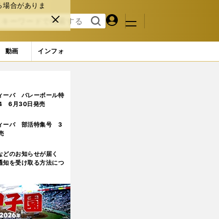
る場合がありま
マイペ
閉じ
検索
メニュ
ー
る
す
ジ
る
動画
インフォ
交代
3ページ目
ィーバ バレーボール特
.4 6月30日発売
ィーバ 部活特集号 3
売
などのお知らせが届く
通知を受け取る方法につ