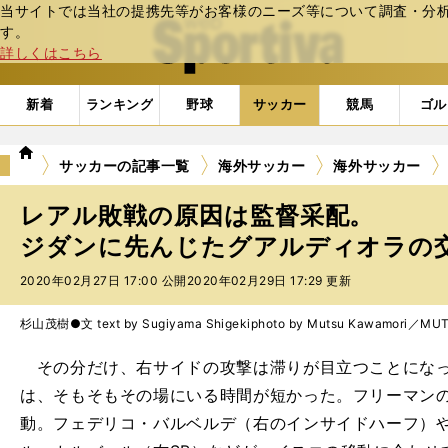
当サイトでは当社の提携先等がお客様のニーズ等について調査・分析し
web Sportiva (webスポルティーバ)
す。
詳しくはこちら
新着
ランキング
野球
サッカー
競馬
ゴル
we
サッカーの記事一覧
海外サッカー
海外サッカー
b
ス
レアル敗戦の原因は監督采配。
ポ
ル
ジダンに先んじたグアルディオラの交代
テ
2020年02月27日 17:00 公開
2020年02月29日 17:29 更新
ィ
ー
バ
杉山茂樹●文 text by Sugiyama Shigeki
photo by Mutsu Kawamori／M
その分だけ、右サイドの攻撃は滞りが目立つことになっ
は、そもそもその場にいる時間が短かった。フリーマン
動。フェデリコ・バルベルデ（右のインサイドハーフ）や