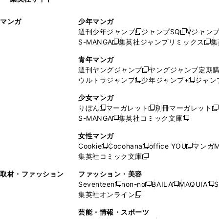
ウ
い
ィ
ウ
マンガ
少年マンガ
ン
ィ
週刊少年ジャンプ
ジャンプSQ
Vジャン
ド
ン
新
新
S-MANGA
集英社ジャンプリミックス
集
ウ
ド
新
し
し
新
で
ウ
し
い
い
し
青年マンガ
開
で
い
ウ
ウ
い
週刊ヤングジャンプ
ヤングジャンプ定期
新
く
開
ウ
ィ
ィ
ウ
ウルトラジャンプ
少年ジャンプ+
ジャン
新
し
新
く
ィ
ン
ン
ィ
し
い
し
ン
ド
ド
ン
少女マンガ
い
ウ
い
ド
ウ
ウ
ド
りぼん
マーガレット
別冊マーガレット
新
新
新
ウ
ィ
ウ
ウ
で
で
ウ
S-MANGA
集英社コミック文庫
し
新
し
新
ィ
ン
ィ
で
開
開
で
い
し
い
し
ン
ド
ン
女性マンガ
開
く
く
開
ウ
い
ウ
い
ド
ウ
ド
Cookie
Cocohana
office YOU
マンガM
く
く
新
新
新
ィ
ウ
ィ
ウ
ウ
で
ウ
集英社コミック文庫
し
新
し
し
ン
ィ
ン
ィ
で
開
で
い
し
い
い
ド
ン
ド
ン
取材・ファッション
ファッション・美容
開
く
開
ウ
い
ウ
ウ
ウ
ド
ウ
ド
Seventeen
non-no
BAILA
MAQUIA
S
く
く
新
新
新
新
ィ
ウ
ィ
ィ
で
ウ
で
ウ
集英社オンライン
し
新
し
し
し
ン
ィ
ン
ン
開
で
開
で
い
し
い
い
い
ド
ン
ド
ド
芸能・情報・スポーツ
く
開
く
開
ウ
い
ウ
ウ
ウ