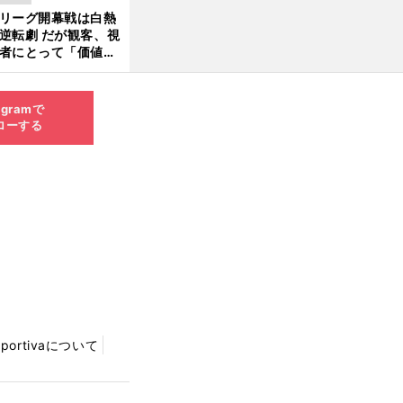
した」と元なでしこ
リーグ開幕戦は白熱
ャパン監督・佐々木
逆転劇 だが観客、視
夫
者にとって「価値あ
イベント」になって
たか
agramで
ローする
Sportivaについて