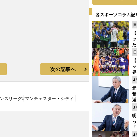
各スポーツコラム記
日
【
ッ
た
ン
日
プ
【
ッ
次の記事へ
界
ゲ
J
ド
元
督
オンズリーグ
#マンチェスター・シティ
返
も
J
が
明
然
し
「
ェ
J