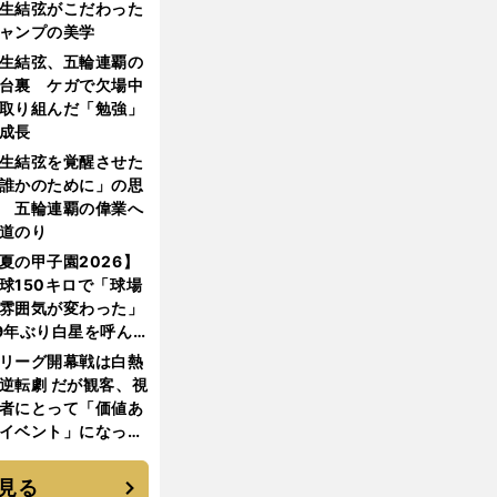
生結弦がこだわった
ャンプの美学
生結弦、五輪連覇の
台裏 ケガで欠場中
取り組んだ「勉強」
成長
生結弦を覚醒させた
誰かのために」の思
 五輪連覇の偉業へ
道のり
夏の甲子園2026】
球150キロで「球場
雰囲気が変わった」
9年ぶり白星を呼ん
大分商・平田玲翔の
リーグ開幕戦は白熱
知れぬ才能
逆転劇 だが観客、視
者にとって「価値あ
イベント」になって
たか
見る