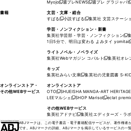
ウ
ド
ウ
ウ
Myojo
週プレNEWS
週プレ グラジャパ!
く
く
新
新
新
ィ
ウ
ィ
ィ
ィ
で
ウ
で
で
し
し
ン
ィ
ン
ン
ン
書籍
文芸・文庫・総合
開
で
開
開
い
い
ド
ン
ド
ド
ド
すばる
小説すばる
集英社 文芸ステーシ
く
開
く
く
新
新
ウ
ウ
ウ
ド
ウ
ウ
ウ
く
し
し
ィ
ィ
学芸・ノンフィクション・新書
で
ウ
で
で
で
い
い
ン
ン
集英社学芸部 - 学芸・ノンフィクション
開
で
開
開
開
新
ウ
ウ
ド
ド
1日5分で、明日は変わる よみタイ yomitai
く
開
く
く
く
し
新
ィ
ィ
ウ
ウ
く
い
ン
ン
ライトノベル・ノベライズ
で
で
ウ
ド
ド
集英社Webマガジン コバルト
集英社オレ
開
開
新
ィ
ウ
ウ
く
く
し
ン
キッズ
で
で
い
ド
集英社みらい文庫
集英社の児童図書 S-KID
開
開
新
ウ
ウ
く
く
し
ィ
オンラインストア・
オンラインストア
で
い
ン
その他WEBサービス
OTO
SHUEISHA MANGA-ART HERITAGE
開
新
ウ
ド
LEEマルシェ
SHOP Marisol
eclat prem
く
し
新
新
ィ
ウ
い
し
し
ン
その他WEBサービス
で
ウ
い
い
ド
集英社アドナビ
集英社エディターズ・ラ
開
新
ィ
ウ
ウ
ウ
く
し
ABJマークは、この電子書店・電子書籍配信サービスが、著作権者か
ン
ィ
ィ
で
い
です。ABJマークの詳細、ABJマークを掲示しているサービスの一
ド
ン
ン