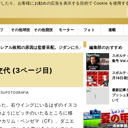
たり、お客様にお勧めの広告を表⽰する⽬的で Cookie を使⽤す
フ
その他球技
その他競技
モーター
フォト
連載
レアル敗戦の原因は監督采配。ジダンに先んじたグアルディオラの
編集部のおすすめ
スポルテ
集号 Vol
 (3ページ目)
スポルテ
月16日発
最新記事
UTSUFOTOGRAFIA
プッシュ
いて
た。右ウイングにいるはずのイスコ
のようにピッチのいたるところに移
カリム・ベンゼマ（CF）、ダニエ