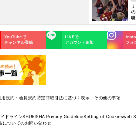
ま
Ｊ
ジ
の
則
聴
る
い
Instagra
LINE
YouTubeで
LINEで
Inst
m
チャンネル登録
アカウント追加
フォ
利用規約・会員規約
特定商取引法に基づく表示・その他の事項
プ
ガイドライン
SHUEISHA Privacy Guideline
Setting of Cookies
web 
告についてのお問い合わせ