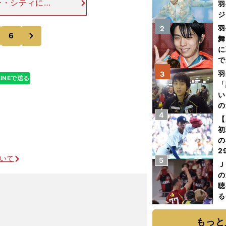
ー・シティに同
羽
ドアンの縦パス
ジ
進出する。その
羽
2
次
6
舞
に
で
羽
3
LINEで送る
「
い
の
4
【
初
の
2
ついて
5
だ
Ｊ
底
の
聴
る
い
もっと