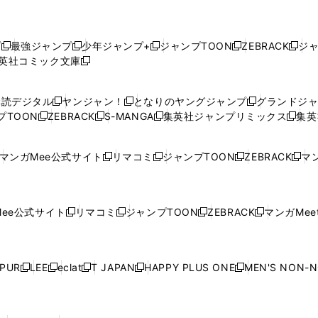
プ
最強ジャンプ
少年ジャンプ+
ジャンプTOON
ZEBRACK
ジ
新
新
新
新
新
英社コミック文庫
し
新
し
し
し
し
い
い
し
い
い
い
ウ
ウ
い
ウ
ウ
ウ
購読デジタル
ヤンジャン！
となりのヤングジャンプ
グランドジ
新
新
新
ィ
ィ
ウ
ィ
ィ
ィ
プTOON
ZEBRACK
S-MANGA
集英社ジャンプリミックス
集英
新
し
新
し
新
し
新
ン
ン
ィ
ン
ン
ン
し
い
し
い
し
い
し
ド
ド
ン
ド
ド
ド
い
ウ
い
ウ
い
ウ
い
ウ
ウ
ド
ウ
ウ
ウ
マンガMee公式サイト
リマコミ
ジャンプTOON
ZEBRACK
マン
新
新
新
新
ウ
ィ
ウ
ィ
ウ
ィ
ウ
で
で
ウ
で
で
で
し
し
し
し
し
ィ
ン
ィ
ン
ィ
ン
ィ
開
開
で
開
開
開
い
い
い
い
い
ン
ド
ン
ド
ン
ド
ン
く
く
開
く
く
く
ウ
ウ
ウ
ウ
ウ
ド
ウ
ド
ウ
ド
ウ
ド
ee公式サイト
リマコミ
ジャンプTOON
ZEBRACK
マンガMeet
く
新
新
新
新
ィ
ィ
ィ
ィ
ィ
ウ
で
ウ
で
ウ
で
ウ
し
し
し
し
ン
ン
ン
ン
ン
で
開
で
開
で
開
で
い
い
い
い
ド
ド
ド
ド
ド
開
く
開
く
開
く
開
ウ
ウ
ウ
ウ
ウ
ウ
ウ
ウ
ウ
PUR
LEE
eclat
T JAPAN
HAPPY PLUS ONE
MEN'S NON-
く
く
く
く
新
新
新
新
新
ィ
ィ
ィ
ィ
で
で
で
で
で
し
し
し
し
し
ン
ン
ン
ン
開
開
開
開
開
い
い
い
い
い
ド
ド
ド
ド
く
く
く
く
く
ウ
ウ
ウ
ウ
ウ