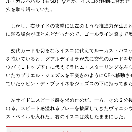
ル・カルバハル（右SB）などが、イスコの移動に合わせ
穴を取り繕っていた。
しかし、右サイドの攻撃には左のような推進力が生まれ
に頼る場合がほとんどだったので、ゴールライン際まで
交代カードを切るならイスコに代えてルーカス・バスケ
を抱いていると、グアルディオラが先に交代のカードを切
ウバ（１トップ下）に代えてラヒム・スターリングを左
いたガブリエル・ジェズスを玉突きのようにCFへ移動さ
ていたケビン・デ・ブライネをジェズスの下に持ってき
左サイドにスピード感を求めたのだ。一方、その２分後
出る。スピード感溢れるプレーを披露してきたヴィニシ
ス・ベイルを入れた。右のイスコは残したままにした。