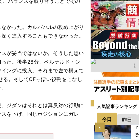
て、バランスを取り合うことでその
なかった。カルバハルの攻め上がり
奥深く進入することもできなかった。
スが妥当ではないか。そうした思い
った。後半28分、ベルナルド・シ
ウイングに投入。それまで左で構えて
せる。そしてCFっぽい役割をこなし
た。
、ジダンはそれとは真反対の行動に
人気記事ランキング
ウスを下げ、同じポジションにガレ
今日
昨日
「
1
で