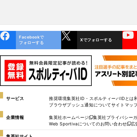
ebo
X
YouTube
Facebookで
Xでフォローする
ok
フォローする
サービス
推奨環境
集英社ID・スポルティーバIDとは
ブラウザプッシュ通知について
サイトマッ
企業情報
集英社ホームページ
集英社プライバシー
新
Web Sportivaについてのお問い合わせ
広
し
新
い
し
集英社サイト