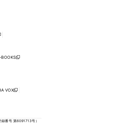
ウ
ウ
ィ
ィ
で
で
ン
ン
開
開
ド
ド
く
く
ウ
ウ
で
で
開
開
く
く
し
い
ウ
j-BOOKS
新
ィ
し
ン
い
ド
ウ
ウ
ィ
で
ン
HA VOX
開
新
ド
く
し
ウ
い
で
ウ
開
ィ
く
号 第6091713号）
ン
ド