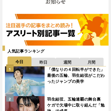
人気記事ランキング
今日
昨日
週間
月間
「僕なりの４回転半ができた」
1
最後の五輪、羽生結弦がこだわ
ったジャンプの美学
羽生結弦、五輪連覇の舞台裏
2
ケガで欠場中に取り組んだ「勉