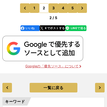
か。「その点に関しては時代の流れもあるだろう。
次
1
2
3
4
5
のページへ
のページへ
VAR（ビデオアシ
前
2 / 5
いいね
Xでポストする
LINEで送る
line
faceboo
x
k
Googleの「優先ソース」について
一覧に戻る
キーワード