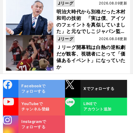
い４年間でした」
Jリーグ
2026.08.09更新
明治大時代から別格だった木村
和司の技術 「実は僕、アイツ
のフェイントを真似していまし
た」と元なでしこジャパン監
督・佐々木則夫
Jリーグ
2026.08.08更新
Ｊリーグ開幕戦は白熱の逆転劇
だが観客、視聴者にとって「価
値あるイベント」になっていた
か
cebo
X
Facebookで
Xでフォローする
ok
フォローする
uTube
LINE
YouTubeで
LINEで
チャンネル登録
アカウント追加
stagra
Instagramで
m
フォローする