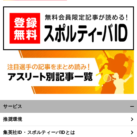
サービス
開
く/
推奨環境
閉
じ
集英社ID・スポルティーバIDとは
る