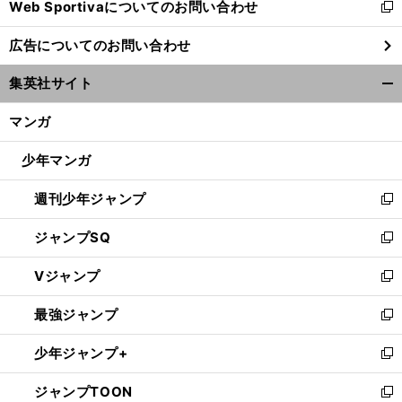
Web Sportivaについてのお問い合わせ
く
新
し
広告についてのお問い合わせ
い
ウ
集英社サイト
ィ
開
ン
く/
マンガ
ド
閉
ウ
じ
少年マンガ
で
る
開
週刊少年ジャンプ
く
新
し
ジャンプSQ
い
新
ウ
し
Vジャンプ
ィ
い
新
ン
ウ
し
最強ジャンプ
ド
ィ
い
新
ウ
ン
ウ
し
少年ジャンプ+
で
ド
ィ
い
新
開
ウ
ン
ウ
し
ジャンプTOON
く
で
ド
ィ
い
新