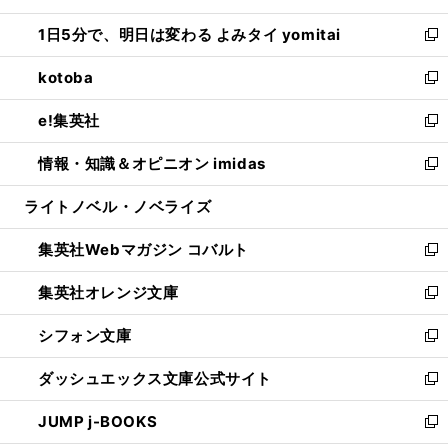
ウ
ン
ウ
し
1日5分で、明日は変わる よみタイ yomitai
で
ド
ィ
い
新
開
ウ
ン
ウ
し
kotoba
く
で
ド
ィ
い
新
開
ウ
ン
ウ
し
e!集英社
く
で
ド
ィ
い
新
開
ウ
ン
ウ
し
情報・知識＆オピニオン imidas
く
で
ド
ィ
い
新
開
ウ
ン
ウ
し
ライトノベル・ノベライズ
く
で
ド
ィ
い
開
ウ
ン
ウ
集英社Webマガジン コバルト
く
で
ド
ィ
新
開
ウ
ン
し
集英社オレンジ文庫
く
で
ド
い
新
開
ウ
ウ
し
シフォン文庫
く
で
ィ
い
新
開
ン
ウ
し
ダッシュエックス文庫公式サイト
く
ド
ィ
い
新
ウ
ン
ウ
し
JUMP j-BOOKS
で
ド
ィ
い
新
開
ウ
ン
ウ
し