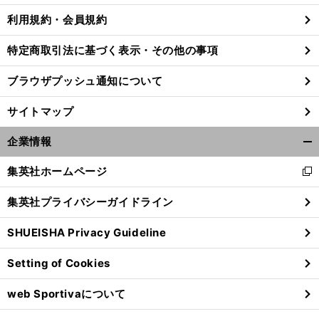
利用規約・会員規約
特定商取引法に基づく表示・その他の事項
ブラウザプッシュ通知について
サイトマップ
企業情報
開
く/
集英社ホームページ
新
閉
し
じ
集英社プライバシーガイドライン
い
る
ウ
前
SHUEISHA Privacy Guideline
ィ
へ
ン
Setting of Cookies
ド
ウ
web Sportivaについて
で
開