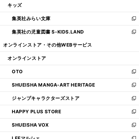
キッズ
く
で
ド
ィ
い
開
ウ
ン
ウ
集英社みらい文庫
く
で
ド
ィ
新
開
ウ
ン
し
集英社の児童図書 S-KIDS.LAND
く
で
ド
い
新
開
ウ
ウ
し
オンラインストア・
その他WEBサービス
く
で
ィ
い
開
ン
ウ
オンラインストア
く
ド
ィ
ウ
ン
OTO
で
ド
新
開
ウ
し
SHUEISHA MANGA-ART HERITAGE
く
で
い
新
開
ウ
し
ジャンプキャラクターズストア
く
ィ
い
新
ン
ウ
し
HAPPY PLUS STORE
ド
ィ
い
新
ウ
ン
ウ
し
SHUEISHA VOX
で
ド
ィ
い
新
開
ウ
ン
ウ
し
LEEマルシェ
く
で
ド
ィ