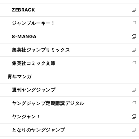
開
ウ
ン
ウ
し
ZEBRACK
く
で
ド
ィ
い
新
開
ウ
ン
ウ
し
ジャンプルーキー！
く
で
ド
ィ
い
新
開
ウ
ン
ウ
し
S-MANGA
く
で
ド
ィ
い
新
開
ウ
ン
ウ
し
集英社ジャンプリミックス
く
で
ド
ィ
い
新
開
ウ
ン
ウ
し
集英社コミック文庫
く
で
ド
ィ
い
新
開
ウ
ン
ウ
し
青年マンガ
く
で
ド
ィ
い
開
ウ
ン
ウ
週刊ヤングジャンプ
く
で
ド
ィ
新
開
ウ
ン
し
ヤングジャンプ定期購読デジタル
く
で
ド
い
新
開
ウ
ウ
し
ヤンジャン！
く
で
ィ
い
新
開
ン
ウ
し
となりのヤングジャンプ
く
ド
ィ
い
新
ウ
ン
ウ
し