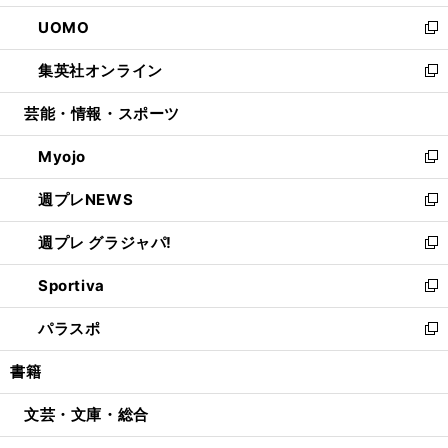
開
ウ
ン
ウ
し
UOMO
く
で
ド
ィ
い
新
開
ウ
ン
ウ
し
集英社オンライン
く
で
ド
ィ
い
新
開
ウ
ン
ウ
し
芸能・情報・スポーツ
く
で
ド
ィ
い
開
ウ
ン
ウ
Myojo
く
で
ド
ィ
新
開
ウ
ン
し
週プレNEWS
く
で
ド
い
新
開
ウ
ウ
し
週プレ グラジャパ!
く
で
ィ
い
新
開
ン
ウ
し
Sportiva
く
ド
ィ
い
新
ウ
ン
ウ
し
パラスポ
で
ド
ィ
い
新
開
ウ
ン
ウ
し
書籍
く
で
ド
ィ
い
開
ウ
ン
ウ
文芸・文庫・総合
く
で
ド
ィ
開
ウ
ン