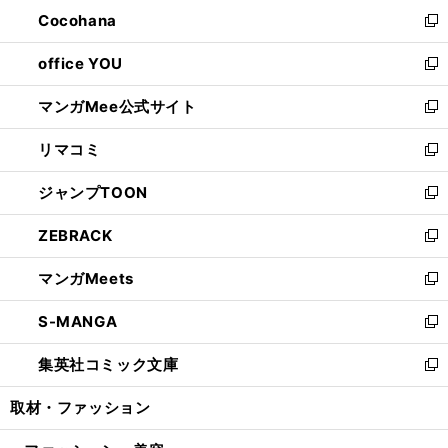
ン
し
Cocohana
く
で
ド
い
新
開
ウ
ウ
し
office YOU
く
で
ィ
い
新
開
ン
ウ
し
マンガMee公式サイト
く
ド
ィ
い
新
ウ
ン
ウ
し
リマコミ
で
ド
ィ
い
新
開
ウ
ン
ウ
し
ジャンプTOON
く
で
ド
ィ
い
新
開
ウ
ン
ウ
し
ZEBRACK
く
で
ド
ィ
い
新
開
ウ
ン
ウ
し
マンガMeets
く
で
ド
ィ
い
新
開
ウ
ン
ウ
し
S-MANGA
く
で
ド
ィ
い
新
開
ウ
ン
ウ
し
集英社コミック文庫
く
で
ド
ィ
い
新
開
ウ
ン
ウ
し
取材・ファッション
く
で
ド
ィ
い
開
ウ
ン
ウ