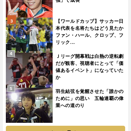
強」で成長
【ワールドカップ】サッカー日
3
本代表を名将たちはどう見たか
ファン・ハール、クロップ、フ
リック...
4
Ｊリーグ開幕戦は白熱の逆転劇
だが観客、視聴者にとって「価
値あるイベント」になっていた
か
5
羽生結弦を覚醒させた「誰かの
ために」の思い 五輪連覇の偉
業への道のり