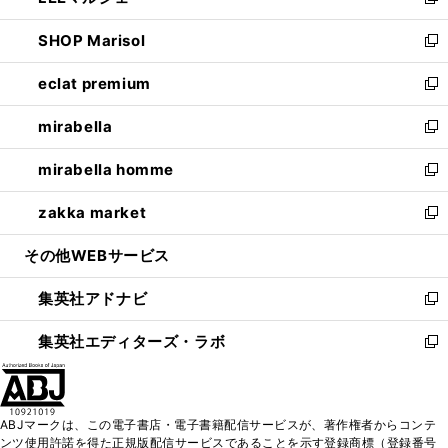
い
新
開
ウ
ン
ウ
し
SHOP Marisol
く
で
ド
ィ
い
新
開
ウ
ン
ウ
し
eclat premium
く
で
ド
ィ
い
新
開
ウ
ン
ウ
し
mirabella
く
で
ド
ィ
い
新
開
ウ
ン
ウ
し
mirabella homme
く
で
ド
ィ
い
新
開
ウ
ン
ウ
し
zakka market
く
で
ド
ィ
い
新
開
ウ
ン
ウ
し
その他WEBサービス
く
で
ド
ィ
い
開
ウ
ン
ウ
集英社アドナビ
く
で
ド
ィ
新
開
ウ
ン
し
集英社エディターズ・ラボ
く
で
ド
い
新
開
ウ
ウ
し
く
で
ィ
い
開
ン
ウ
ABJマークは、この電子書店・電子書籍配信サービスが、著作権者からコンテ
く
ド
ィ
ンツ使用許諾を得た正規版配信サービスであることを示す登録商標（登録番号