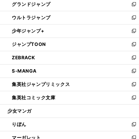
グランドジャンプ
で
ド
ィ
い
新
開
ウ
ン
ウ
し
ウルトラジャンプ
く
で
ド
ィ
い
新
開
ウ
ン
ウ
し
少年ジャンプ+
く
で
ド
ィ
い
新
開
ウ
ン
ウ
し
ジャンプTOON
く
で
ド
ィ
い
新
開
ウ
ン
ウ
し
ZEBRACK
く
で
ド
ィ
い
新
開
ウ
ン
ウ
し
S-MANGA
く
で
ド
ィ
い
新
開
ウ
ン
ウ
し
集英社ジャンプリミックス
く
で
ド
ィ
い
新
開
ウ
ン
ウ
し
集英社コミック文庫
く
で
ド
ィ
い
新
開
ウ
ン
ウ
し
少女マンガ
く
で
ド
ィ
い
開
ウ
ン
ウ
りぼん
く
で
ド
ィ
新
開
ウ
ン
し
マーガレット
く
で
ド
い
新