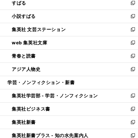
すばる
く
で
ド
新
開
ウ
し
小説すばる
く
で
い
新
開
ウ
し
集英社 文芸ステーション
く
ィ
い
新
ン
ウ
し
web 集英社文庫
ド
ィ
い
新
ウ
ン
ウ
し
青春と読書
で
ド
ィ
い
新
開
ウ
ン
ウ
し
アジア人物史
く
で
ド
ィ
い
新
開
ウ
ン
ウ
し
学芸・ノンフィクション・新書
く
で
ド
ィ
い
開
ウ
ン
ウ
集英社学芸部 - 学芸・ノンフィクション
く
で
ド
ィ
新
開
ウ
ン
し
集英社ビジネス書
く
で
ド
い
新
開
ウ
ウ
し
集英社新書
く
で
ィ
い
新
開
ン
ウ
し
集英社新書プラス - 知の水先案内人
く
ド
ィ
い
新