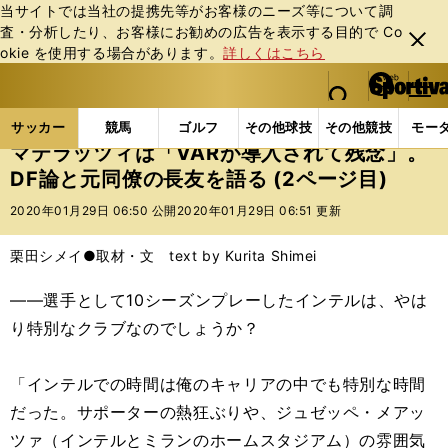
当サイトでは当社の提携先等がお客様のニーズ等について調
査・分析したり、お客様にお勧めの広告を表⽰する⽬的で Co
閉じ
okie を使⽤する場合があります。
詳しくはこちら
る
マイペ
web Sportiva (webスポルティーバ)
検索
メニュ
we
ー
サッカーの記事一覧
海外サッカー
海外サッカー
b
ジ
サッカー
競馬
ゴルフ
その他球技
その他競技
モー
ス
マテラッツィは「VARが導入されて残念」。
ポ
DF論と元同僚の長友を語る (2ページ目)
ル
テ
2020年01月29日 06:50 公開
2020年01月29日 06:51 更新
ィ
ー
栗田シメイ●取材・文 text by Kurita Shimei
バ
――選手として10シーズンプレーしたインテルは、やは
り特別なクラブなのでしょうか？
「インテルでの時間は俺のキャリアの中でも特別な時間
だった。サポーターの熱狂ぶりや、ジュゼッペ・メアッ
ツァ（インテルとミランのホームスタジアム）の雰囲気