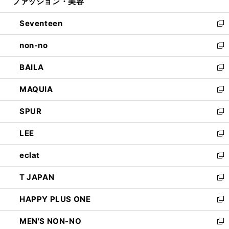
ファッション・美容
く
で
ド
ィ
開
ウ
ン
Seventeen
く
で
ド
新
開
ウ
し
non-no
く
で
い
新
開
ウ
し
BAILA
く
ィ
い
新
ン
ウ
し
MAQUIA
ド
ィ
い
新
ウ
ン
ウ
し
SPUR
で
ド
ィ
い
新
開
ウ
ン
ウ
し
LEE
く
で
ド
ィ
い
新
開
ウ
ン
ウ
し
eclat
く
で
ド
ィ
い
新
開
ウ
ン
ウ
し
T JAPAN
く
で
ド
ィ
い
新
開
ウ
ン
ウ
し
HAPPY PLUS ONE
く
で
ド
ィ
い
新
開
ウ
ン
ウ
し
MEN'S NON-NO
く
で
ド
ィ
い
新