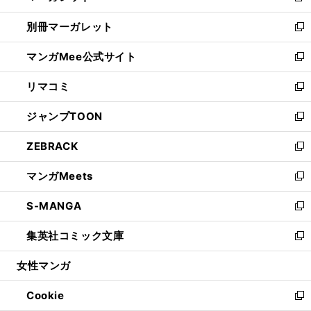
開
ウ
ウ
し
別冊マーガレット
く
で
ィ
い
新
開
ン
ウ
し
マンガMee公式サイト
く
ド
ィ
い
新
ウ
ン
ウ
し
リマコミ
で
ド
ィ
い
新
開
ウ
ン
ウ
し
ジャンプTOON
く
で
ド
ィ
い
新
開
ウ
ン
ウ
し
ZEBRACK
く
で
ド
ィ
い
新
開
ウ
ン
ウ
し
マンガMeets
く
で
ド
ィ
い
新
開
ウ
ン
ウ
し
S-MANGA
く
で
ド
ィ
い
新
開
ウ
ン
ウ
し
集英社コミック文庫
く
で
ド
ィ
い
新
開
ウ
ン
ウ
し
女性マンガ
く
で
ド
ィ
い
開
ウ
ン
ウ
Cookie
く
で
ド
ィ
新
開
ウ