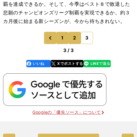
覇を達成できるか。そして、今季はベスト８で敗退した
悲願のチャンピオンズリーグ制覇を実現できるか。約３
カ月後に始まる新シーズンが、今から待ちきれない。
1
2
3
のページへ
前
3 / 3
いいね
Xでポストする
LINEで送る
line
faceboo
x
k
Googleの「優先ソース」について