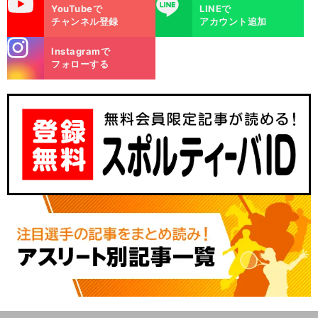
uTube
LINE
YouTubeで
LINEで
チャンネル登録
アカウント追加
stagra
Instagramで
m
フォローする