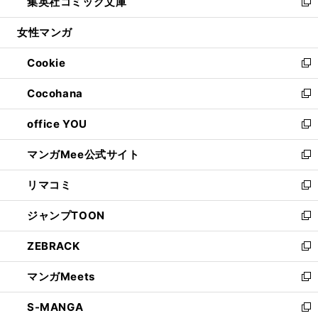
集英社コミック文庫
く
で
ド
ィ
い
新
開
ウ
ン
ウ
し
女性マンガ
く
で
ド
ィ
い
開
ウ
ン
ウ
Cookie
く
で
ド
ィ
新
開
ウ
ン
し
Cocohana
く
で
ド
い
新
開
ウ
ウ
し
office YOU
く
で
ィ
い
新
開
ン
ウ
し
マンガMee公式サイト
く
ド
ィ
い
新
ウ
ン
ウ
し
リマコミ
で
ド
ィ
い
新
開
ウ
ン
ウ
し
ジャンプTOON
く
で
ド
ィ
い
新
開
ウ
ン
ウ
し
ZEBRACK
く
で
ド
ィ
い
新
開
ウ
ン
ウ
し
マンガMeets
く
で
ド
ィ
い
新
開
ウ
ン
ウ
し
S-MANGA
く
で
ド
ィ
い
新