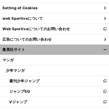
ン
Setting of Cookies
ド
ウ
web Sportivaについて
で
開
Web Sportivaについてのお問い合わせ
く
新
し
広告についてのお問い合わせ
い
ウ
集英社サイト
ィ
開
ン
く/
マンガ
ド
閉
ウ
じ
少年マンガ
で
る
開
週刊少年ジャンプ
く
新
し
ジャンプSQ
い
新
ウ
し
Vジャンプ
ィ
い
新
ン
ウ
し