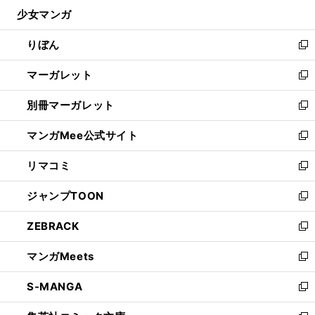
ン
ウ
し
少女マンガ
く
で
ド
ィ
い
開
ウ
ン
ウ
りぼん
く
で
ド
ィ
新
開
ウ
ン
し
マーガレット
く
で
ド
い
新
開
ウ
ウ
し
別冊マーガレット
く
で
ィ
い
新
開
ン
ウ
し
マンガMee公式サイト
く
ド
ィ
い
新
ウ
ン
ウ
し
リマコミ
で
ド
ィ
い
新
開
ウ
ン
ウ
し
ジャンプTOON
く
で
ド
ィ
い
新
開
ウ
ン
ウ
し
ZEBRACK
く
で
ド
ィ
い
新
開
ウ
ン
ウ
し
マンガMeets
く
で
ド
ィ
い
新
開
ウ
ン
ウ
し
S-MANGA
く
で
ド
ィ
い
新
開
ウ
ン
ウ
し