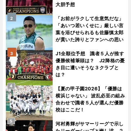
大胆予想
「お前がラクして生意気だな」
2
「あいつ若いくせに」厳しい言
葉を浴びせられるも佐藤慎太郎
が貫いた誇りとファンへの思い
J1全順位予想 識者５人が推す
3
優勝候補筆頭は？ J2降格の憂
き目に遭いそうな３クラブと
は？
4
【夏の甲子園2026】「優勝は
横浜じゃない」 波乱必至の組み
合わせで識者５人が選んだ優勝
校はここだ！
5
河村勇輝がサマーリーグで示し
たリーダーシップと悔し涙 ２