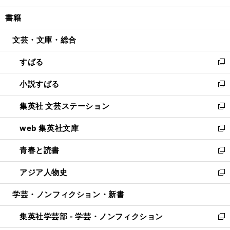
開
ウ
ン
ウ
し
書籍
く
で
ド
ィ
い
開
ウ
ン
ウ
文芸・文庫・総合
く
で
ド
ィ
開
ウ
ン
すばる
く
で
ド
新
開
ウ
し
小説すばる
く
で
い
新
開
ウ
し
集英社 文芸ステーション
く
ィ
い
新
ン
ウ
し
web 集英社文庫
ド
ィ
い
新
ウ
ン
ウ
し
青春と読書
で
ド
ィ
い
新
開
ウ
ン
ウ
し
アジア人物史
く
で
ド
ィ
い
新
開
ウ
ン
ウ
し
学芸・ノンフィクション・新書
く
で
ド
ィ
い
開
ウ
ン
ウ
集英社学芸部 - 学芸・ノンフィクション
く
で
ド
ィ
新
開
ウ
ン
し