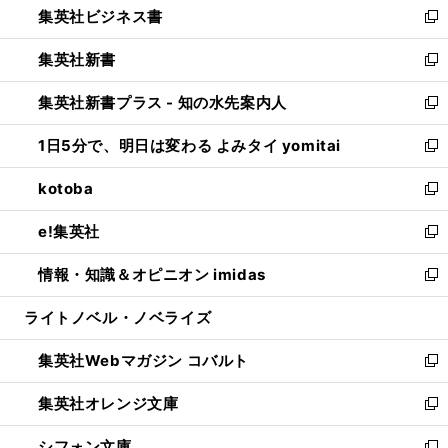
集英社ビジネス書
く
で
ド
い
新
開
ウ
ウ
し
集英社新書
く
で
ィ
い
新
開
ン
ウ
し
集英社新書プラス - 知の水先案内人
く
ド
ィ
い
新
ウ
ン
ウ
し
1日5分で、明日は変わる よみタイ yomitai
で
ド
ィ
い
新
開
ウ
ン
ウ
し
kotoba
く
で
ド
ィ
い
新
開
ウ
ン
ウ
し
e!集英社
く
で
ド
ィ
い
新
開
ウ
ン
ウ
し
情報・知識＆オピニオン imidas
く
で
ド
ィ
い
新
開
ウ
ン
ウ
し
ライトノベル・ノベライズ
く
で
ド
ィ
い
開
ウ
ン
ウ
集英社Webマガジン コバルト
く
で
ド
ィ
新
開
ウ
ン
し
集英社オレンジ文庫
く
で
ド
い
新
開
ウ
ウ
し
シフォン文庫
く
で