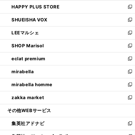
ン
ウ
し
HAPPY PLUS STORE
ド
ィ
い
新
ウ
ン
ウ
し
SHUEISHA VOX
で
ド
ィ
い
新
開
ウ
ン
ウ
し
LEEマルシェ
く
で
ド
ィ
い
新
開
ウ
ン
ウ
し
SHOP Marisol
く
で
ド
ィ
い
新
開
ウ
ン
ウ
し
eclat premium
く
で
ド
ィ
い
新
開
ウ
ン
ウ
し
mirabella
く
で
ド
ィ
い
新
開
ウ
ン
ウ
し
mirabella homme
く
で
ド
ィ
い
新
開
ウ
ン
ウ
し
zakka market
く
で
ド
ィ
い
新
開
ウ
ン
ウ
し
その他WEBサービス
く
で
ド
ィ
い
開
ウ
ン
ウ
集英社アドナビ
く
で
ド
ィ
新
開
ウ
ン
し