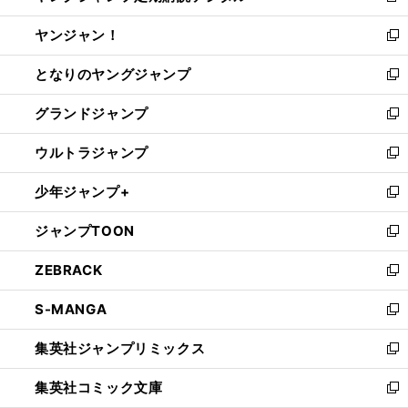
開
ウ
ウ
し
ヤンジャン！
く
で
ィ
い
新
開
ン
ウ
し
となりのヤングジャンプ
く
ド
ィ
い
新
ウ
ン
ウ
し
グランドジャンプ
で
ド
ィ
い
新
開
ウ
ン
ウ
し
ウルトラジャンプ
く
で
ド
ィ
い
新
開
ウ
ン
ウ
し
少年ジャンプ+
く
で
ド
ィ
い
新
開
ウ
ン
ウ
し
ジャンプTOON
く
で
ド
ィ
い
新
開
ウ
ン
ウ
し
ZEBRACK
く
で
ド
ィ
い
新
開
ウ
ン
ウ
し
S-MANGA
く
で
ド
ィ
い
新
開
ウ
ン
ウ
し
集英社ジャンプリミックス
く
で
ド
ィ
い
新
開
ウ
ン
ウ
し
集英社コミック文庫
く
で
ド
ィ
い
新
開
ウ