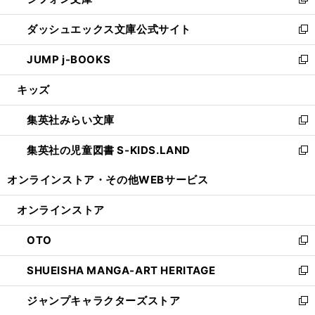
ィ
い
新
開
ン
ウ
し
ダッシュエックス文庫公式サイト
く
ド
ィ
い
新
ウ
ン
ウ
し
JUMP j-BOOKS
で
ド
ィ
い
新
開
ウ
ン
ウ
し
キッズ
く
で
ド
ィ
い
開
ウ
ン
ウ
集英社みらい文庫
く
で
ド
ィ
新
開
ウ
ン
し
集英社の児童図書 S-KIDS.LAND
く
で
ド
い
新
開
ウ
ウ
し
オンラインストア・
その他WEBサービス
く
で
ィ
い
開
ン
ウ
オンラインストア
く
ド
ィ
ウ
ン
OTO
で
ド
新
開
ウ
し
SHUEISHA MANGA-ART HERITAGE
く
で
い
新
開
ウ
し
ジャンプキャラクターズストア
く
ィ
い
新