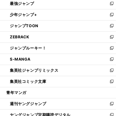
最強ジャンプ
ド
ィ
い
新
ウ
ン
ウ
し
少年ジャンプ+
で
ド
ィ
い
新
開
ウ
ン
ウ
し
ジャンプTOON
く
で
ド
ィ
い
新
開
ウ
ン
ウ
し
ZEBRACK
く
で
ド
ィ
い
新
開
ウ
ン
ウ
し
ジャンプルーキー！
く
で
ド
ィ
い
新
開
ウ
ン
ウ
し
S-MANGA
く
で
ド
ィ
い
新
開
ウ
ン
ウ
し
集英社ジャンプリミックス
く
で
ド
ィ
い
新
開
ウ
ン
ウ
し
集英社コミック文庫
く
で
ド
ィ
い
新
開
ウ
ン
ウ
し
青年マンガ
く
で
ド
ィ
い
開
ウ
ン
ウ
週刊ヤングジャンプ
く
で
ド
ィ
新
開
ウ
ン
し
ヤングジャンプ定期購読デジタル
く
で
ド
い
新