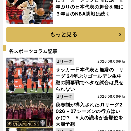
年ぶりの日本代表の舞台を糧に
３年目のNBA挑戦は続く
もっと見る
各スポーツコラム記事
Jリーグ
2026.08.06更新
サッカー日本代表と無縁のＪリ
ーグ 24年ぶりゴールデン生中
継の開幕戦でヘタな試合は見せ
られない
Jリーグ
2026.08.06更新
秋春制が導入されたJ1リーグ2
026－27シーズンの行方はい
かに!? ５人の識者が全順位を
大胆予想