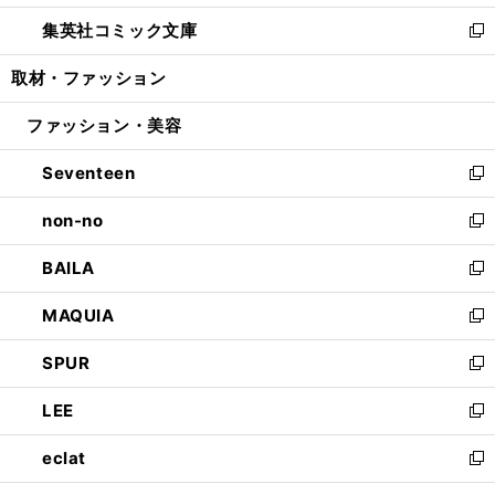
開
ウ
ン
ウ
し
集英社コミック文庫
く
で
ド
ィ
い
新
開
ウ
ン
ウ
し
取材・ファッション
く
で
ド
ィ
い
開
ウ
ン
ウ
ファッション・美容
く
で
ド
ィ
開
ウ
ン
Seventeen
く
で
ド
新
開
ウ
し
non-no
く
で
い
新
開
ウ
し
BAILA
く
ィ
い
新
ン
ウ
し
MAQUIA
ド
ィ
い
新
ウ
ン
ウ
し
SPUR
で
ド
ィ
い
新
開
ウ
ン
ウ
し
LEE
く
で
ド
ィ
い
新
開
ウ
ン
ウ
し
eclat
く
で
ド
ィ
い
新
開
ウ
ン
ウ
し