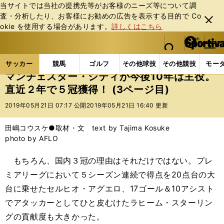
当サイトでは当社の提携先等がお客様のニーズ等について調
査・分析したり、お客様にお勧めの広告を表⽰する⽬的で Co
閉じ
okie を使⽤する場合があります。
詳しくはこちら
る
マイペ
web Sportiva (webスポルティーバ)
検索
メニュ
we
ー
サッカーの記事一覧
海外サッカー
海外サッカー
b
ジ
サッカー
競馬
ゴルフ
その他球技
その他競技
モー
ス
マンチェスター・シティが今後10年は主役。
ポ
直近２年で５冠獲得！ (3ページ目)
ル
テ
2019年05月21日 07:17 公開
2019年05月21日 16:40 更新
ィ
ー
田嶋コウスケ●取材・文 text by Tajima Kosuke
バ
photo by AFLO
もちろん、国内３冠の理由はそれだけではない。プレ
ミアリーグにおいて５シーズン連続で得点を20点台の大
台に乗せたセルヒオ・アグエロ、17ゴール＆10アシスト
でアタッカーとしてひと皮むけたラヒーム・スターリン
グの貢献度も大きかった。