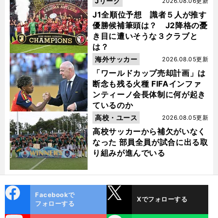
Jリーグ
2026.08.06更新
J1全順位予想 識者５人が推す
優勝候補筆頭は？ J2降格の憂
き目に遭いそうな３クラブと
は？
海外サッカー
2026.08.05更新
「ワールドカップ売却計画」は
断念も残る火種 FIFAインファ
ンティーノ会長体制に何が起き
ているのか
高校・ユース
2026.08.05更新
高校サッカーから補欠がいなく
なった 部員全員が試合に出る取
り組みが進んでいる
cebo
X
Facebookで
Xでフォローする
ok
フォローする