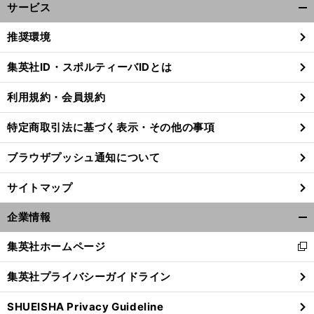
サービス
開
く/
推奨環境
閉
じ
集英社ID・スポルティーバIDとは
る
利用規約・会員規約
特定商取引法に基づく表示・その他の事項
ブラウザプッシュ通知について
サイトマップ
企業情報
開
く/
集英社ホームページ
新
閉
「
久
」
し
じ
保建英の理想のシナリオ
をバルサＢの実状から考えてみた
集英社プライバシーガイドライン
い
る
ウ
SHUEISHA Privacy Guideline
ィ