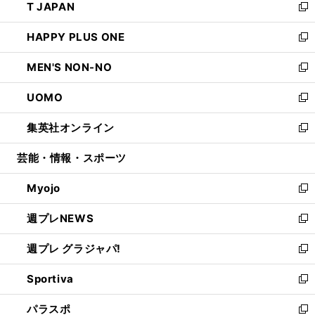
T JAPAN
く
で
ド
ィ
い
新
開
ウ
ン
ウ
し
HAPPY PLUS ONE
く
で
ド
ィ
い
新
開
ウ
ン
ウ
し
MEN'S NON-NO
く
で
ド
ィ
い
新
開
ウ
ン
ウ
し
UOMO
く
で
ド
ィ
い
新
開
ウ
ン
ウ
し
集英社オンライン
く
で
ド
ィ
い
新
開
ウ
ン
ウ
し
芸能・情報・スポーツ
く
で
ド
ィ
い
開
ウ
ン
ウ
Myojo
く
で
ド
ィ
新
開
ウ
ン
し
週プレNEWS
く
で
ド
い
新
開
ウ
ウ
し
週プレ グラジャパ!
く
で
ィ
い
新
開
ン
ウ
し
Sportiva
く
ド
ィ
い
新
ウ
ン
ウ
し
パラスポ
で
ド
ィ
い
新