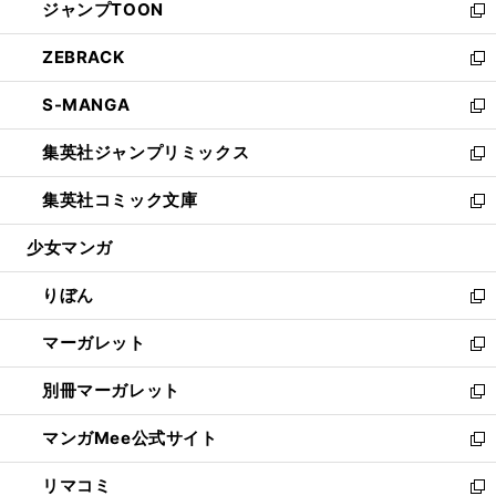
ジャンプTOON
く
で
ド
ィ
い
新
開
ウ
ン
ウ
し
ZEBRACK
く
で
ド
ィ
い
新
開
ウ
ン
ウ
し
S-MANGA
く
で
ド
ィ
い
新
開
ウ
ン
ウ
し
集英社ジャンプリミックス
く
で
ド
ィ
い
新
開
ウ
ン
ウ
し
集英社コミック文庫
く
で
ド
ィ
い
新
開
ウ
ン
ウ
し
少女マンガ
く
で
ド
ィ
い
開
ウ
ン
ウ
りぼん
く
で
ド
ィ
新
開
ウ
ン
し
マーガレット
く
で
ド
い
新
開
ウ
ウ
し
別冊マーガレット
く
で
ィ
い
新
開
ン
ウ
し
マンガMee公式サイト
く
ド
ィ
い
新
ウ
ン
ウ
し
リマコミ
で
ド
ィ
い
新