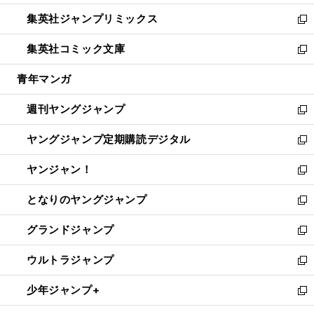
開
ウ
ン
ウ
し
集英社ジャンプリミックス
く
で
ド
ィ
い
新
開
ウ
ン
ウ
し
集英社コミック文庫
く
で
ド
ィ
い
新
開
ウ
ン
ウ
し
青年マンガ
く
で
ド
ィ
い
開
ウ
ン
ウ
週刊ヤングジャンプ
く
で
ド
ィ
新
開
ウ
ン
し
ヤングジャンプ定期購読デジタル
く
で
ド
い
新
開
ウ
ウ
し
ヤンジャン！
く
で
ィ
い
新
開
ン
ウ
し
となりのヤングジャンプ
く
ド
ィ
い
新
ウ
ン
ウ
し
グランドジャンプ
で
ド
ィ
い
新
開
ウ
ン
ウ
し
ウルトラジャンプ
く
で
ド
ィ
い
新
開
ウ
ン
ウ
し
少年ジャンプ+
く
で
ド
ィ
い
新
開
ウ
ン
ウ
し