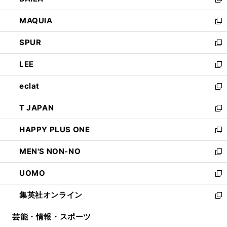
ィ
い
新
ン
ウ
し
MAQUIA
ド
ィ
い
新
ウ
ン
ウ
し
SPUR
で
ド
ィ
い
新
開
ウ
ン
ウ
し
LEE
く
で
ド
ィ
い
新
開
ウ
ン
ウ
し
eclat
く
で
ド
ィ
い
新
開
ウ
ン
ウ
し
T JAPAN
く
で
ド
ィ
い
新
開
ウ
ン
ウ
し
HAPPY PLUS ONE
く
で
ド
ィ
い
新
開
ウ
ン
ウ
し
MEN'S NON-NO
く
で
ド
ィ
い
新
開
ウ
ン
ウ
し
UOMO
く
で
ド
ィ
い
新
開
ウ
ン
ウ
し
集英社オンライン
く
で
ド
ィ
い
新
開
ウ
ン
ウ
し
芸能・情報・スポーツ
く
で
ド
ィ
い