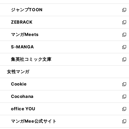
開
ウ
ン
ウ
し
ジャンプTOON
く
で
ド
ィ
い
新
開
ウ
ン
ウ
し
ZEBRACK
く
で
ド
ィ
い
新
開
ウ
ン
ウ
し
マンガMeets
く
で
ド
ィ
い
新
開
ウ
ン
ウ
し
S-MANGA
く
で
ド
ィ
い
新
開
ウ
ン
ウ
し
集英社コミック文庫
く
で
ド
ィ
い
新
開
ウ
ン
ウ
し
女性マンガ
く
で
ド
ィ
い
開
ウ
ン
ウ
Cookie
く
で
ド
ィ
新
開
ウ
ン
し
Cocohana
く
で
ド
い
新
開
ウ
ウ
し
office YOU
く
で
ィ
い
新
開
ン
ウ
し
マンガMee公式サイト
く
ド
ィ
い
新
ウ
ン
ウ
し