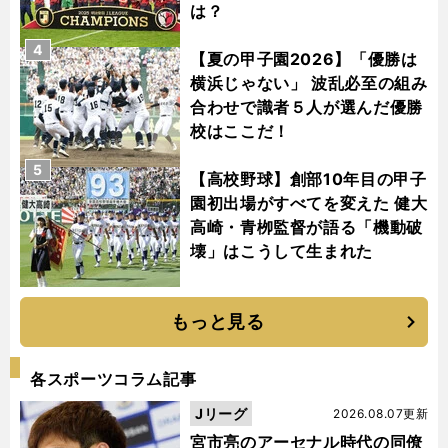
は？
4
【夏の甲子園2026】「優勝は
横浜じゃない」 波乱必至の組み
合わせで識者５人が選んだ優勝
校はここだ！
5
【高校野球】創部10年目の甲子
園初出場がすべてを変えた 健大
高崎・青栁監督が語る「機動破
壊」はこうして生まれた
もっと見る
各スポーツコラム記事
Jリーグ
2026.08.07更新
宮市亮のアーセナル時代の同僚