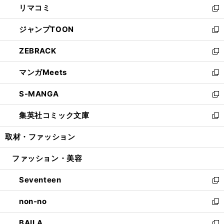
リマコミ
で
ド
ィ
い
新
開
ウ
ン
ウ
し
ジャンプTOON
く
で
ド
ィ
い
新
開
ウ
ン
ウ
し
ZEBRACK
く
で
ド
ィ
い
新
開
ウ
ン
ウ
し
マンガMeets
く
で
ド
ィ
い
新
開
ウ
ン
ウ
し
S-MANGA
く
で
ド
ィ
い
新
開
ウ
ン
ウ
し
集英社コミック文庫
く
で
ド
ィ
い
新
開
ウ
ン
ウ
し
取材・ファッション
く
で
ド
ィ
い
開
ウ
ン
ウ
ファッション・美容
く
で
ド
ィ
開
ウ
ン
Seventeen
く
で
ド
新
開
ウ
し
non-no
く
で
い
新
開
ウ
し
BAILA
く