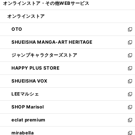
オンラインストア・
その他WEBサービス
く
で
ィ
い
開
ン
ウ
オンラインストア
く
ド
ィ
ウ
ン
OTO
で
ド
新
開
ウ
し
SHUEISHA MANGA-ART HERITAGE
く
で
い
新
開
ウ
し
ジャンプキャラクターズストア
く
ィ
い
新
ン
ウ
し
HAPPY PLUS STORE
ド
ィ
い
新
ウ
ン
ウ
し
SHUEISHA VOX
で
ド
ィ
い
新
開
ウ
ン
ウ
し
LEEマルシェ
く
で
ド
ィ
い
新
開
ウ
ン
ウ
し
SHOP Marisol
く
で
ド
ィ
い
新
開
ウ
ン
ウ
し
eclat premium
く
で
ド
ィ
い
新
開
ウ
ン
ウ
し
mirabella
く
で
ド
ィ
い
新