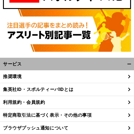
。
２
」
前
へ
サービス
開
く/
推奨環境
閉
じ
集英社ID・スポルティーバIDとは
る
利用規約・会員規約
特定商取引法に基づく表示・その他の事項
ブラウザプッシュ通知について