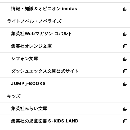
開
ウ
ン
ウ
し
情報・知識＆オピニオン imidas
く
で
ド
ィ
い
新
開
ウ
ン
ウ
し
ライトノベル・ノベライズ
く
で
ド
ィ
い
開
ウ
ン
ウ
集英社Webマガジン コバルト
く
で
ド
ィ
新
開
ウ
ン
し
集英社オレンジ文庫
く
で
ド
い
新
開
ウ
ウ
し
シフォン文庫
く
で
ィ
い
新
開
ン
ウ
し
ダッシュエックス文庫公式サイト
く
ド
ィ
い
新
ウ
ン
ウ
し
JUMP j-BOOKS
で
ド
ィ
い
新
開
ウ
ン
ウ
し
キッズ
く
で
ド
ィ
い
開
ウ
ン
ウ
集英社みらい文庫
く
で
ド
ィ
新
開
ウ
ン
し
集英社の児童図書 S-KIDS.LAND
く
で
ド
い
新
開
ウ
ウ
し