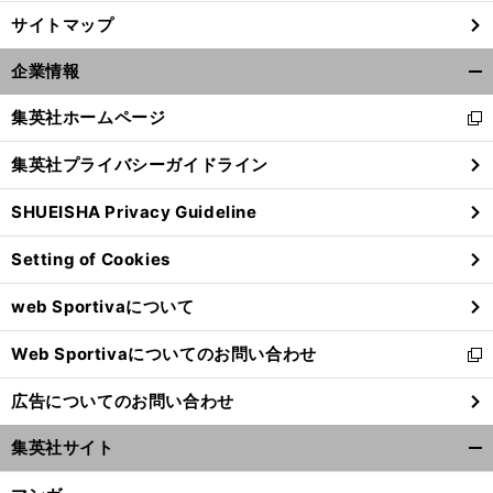
サイトマップ
企業情報
開
く/
集英社ホームページ
新
閉
し
じ
集英社プライバシーガイドライン
い
る
ウ
SHUEISHA Privacy Guideline
ィ
ン
Setting of Cookies
ド
ウ
web Sportivaについて
で
開
Web Sportivaについてのお問い合わせ
く
新
し
広告についてのお問い合わせ
い
ウ
集英社サイト
ィ
開
ン
く/