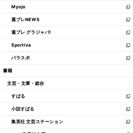
開
ウ
ン
ウ
Myojo
く
で
ド
ィ
新
開
ウ
ン
し
週プレNEWS
く
で
ド
い
新
開
ウ
ウ
し
週プレ グラジャパ!
く
で
ィ
い
新
開
ン
ウ
し
Sportiva
く
ド
ィ
い
新
ウ
ン
ウ
し
パラスポ
で
ド
ィ
い
新
開
ウ
ン
ウ
し
書籍
く
で
ド
ィ
い
開
ウ
ン
ウ
文芸・文庫・総合
く
で
ド
ィ
開
ウ
ン
すばる
く
で
ド
新
開
ウ
し
小説すばる
く
で
い
新
開
ウ
し
集英社 文芸ステーション
く
ィ
い
新
ン
ウ
し