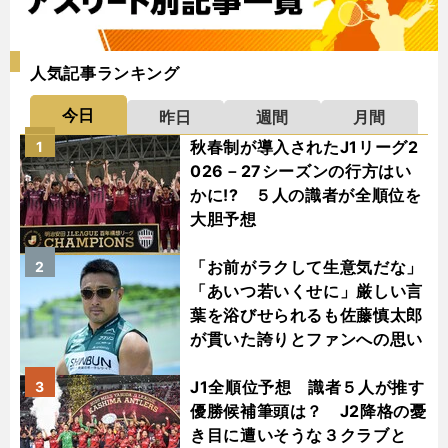
人気記事ランキング
今日
昨日
週間
月間
秋春制が導入されたJ1リーグ2
1
026－27シーズンの行方はい
かに!? ５人の識者が全順位を
大胆予想
「お前がラクして生意気だな」
2
「あいつ若いくせに」厳しい言
葉を浴びせられるも佐藤慎太郎
が貫いた誇りとファンへの思い
J1全順位予想 識者５人が推す
3
優勝候補筆頭は？ J2降格の憂
き目に遭いそうな３クラブと