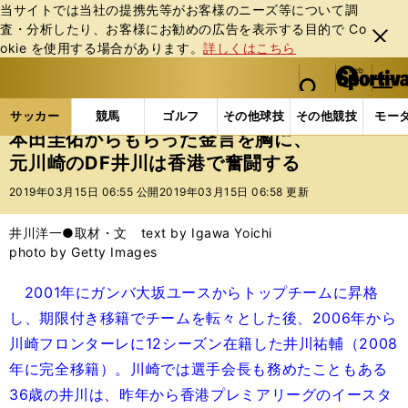
当サイトでは当社の提携先等がお客様のニーズ等について調
査・分析したり、お客様にお勧めの広告を表⽰する⽬的で Co
閉じ
okie を使⽤する場合があります。
詳しくはこちら
る
マイペ
web Sportiva (webスポルティーバ)
検索
メニュ
we
ー
サッカーの記事一覧
海外サッカー
海外サッカー
b
ジ
サッカー
競馬
ゴルフ
その他球技
その他競技
モー
ス
本田圭佑からもらった金言を胸に、
ポ
元川崎のDF井川は香港で奮闘する
ル
テ
2019年03月15日 06:55 公開
2019年03月15日 06:58 更新
ィ
ー
井川洋一●取材・文 text by Igawa Yoichi
バ
photo by Getty Images
2001年にガンバ大坂ユースからトップチームに昇格
し、期限付き移籍でチームを転々とした後、2006年から
川崎フロンターレに12シーズン在籍した井川祐輔（2008
年に完全移籍）。川崎では選手会長も務めたこともある
36歳の井川は、昨年から香港プレミアリーグのイースタ