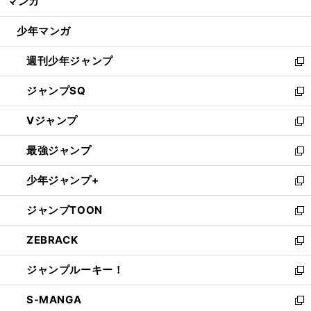
マンガ
ド
閉
ウ
じ
少年マンガ
で
る
開
週刊少年ジャンプ
く
新
し
ジャンプSQ
い
新
ウ
し
Vジャンプ
ィ
い
新
ン
ウ
し
最強ジャンプ
ド
ィ
い
新
ウ
ン
ウ
し
少年ジャンプ+
で
ド
ィ
い
新
開
ウ
ン
ウ
し
ジャンプTOON
く
で
ド
ィ
い
新
開
ウ
ン
ウ
し
ZEBRACK
く
で
ド
ィ
い
新
開
ウ
ン
ウ
し
ジャンプルーキー！
く
で
ド
ィ
い
新
開
ウ
ン
ウ
し
S-MANGA
く
で
ド
ィ
い
新