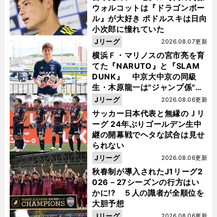
ウォルコットは『ドラゴンボー
ル』が大好き ポドルスキは日向
小次郎に憧れていた
Jリーグ
2026.08.07更新
横浜Ｆ・マリノスの宮市亮を育
てた『NARUTO』と『SLAM
DUNK』 中京大中京の同級
生・木原龍一は"ジャンプ係"だ
った
Jリーグ
2026.08.06更新
サッカー日本代表と無縁のＪリ
ーグ 24年ぶりゴールデン生中
継の開幕戦でヘタな試合は見せ
られない
Jリーグ
2026.08.06更新
秋春制が導入されたJ1リーグ2
026－27シーズンの行方はい
かに!? ５人の識者が全順位を
大胆予想
Jリーグ
2026.08.06更新