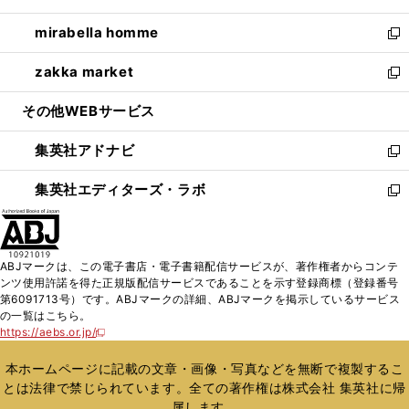
開
ウ
ン
ウ
し
mirabella homme
く
で
ド
ィ
い
新
開
ウ
ン
ウ
し
zakka market
く
で
ド
ィ
い
新
開
ウ
ン
ウ
し
その他WEBサービス
く
で
ド
ィ
い
開
ウ
ン
ウ
集英社アドナビ
く
で
ド
ィ
新
開
ウ
ン
し
集英社エディターズ・ラボ
く
で
ド
い
新
開
ウ
ウ
し
く
で
ィ
い
開
ン
ウ
ABJマークは、この電子書店・電子書籍配信サービスが、著作権者からコンテ
く
ド
ィ
ンツ使用許諾を得た正規版配信サービスであることを示す登録商標（登録番号
ウ
ン
第6091713号）です。ABJマークの詳細、ABJマークを掲示しているサービス
で
ド
の一覧はこちら。
開
ウ
https://aebs.or.jp/
新
く
で
し
い
開
本ホームページに記載の文章・画像・写真などを無断で複製するこ
ウ
く
とは法律で禁じられています。全ての著作権は株式会社 集英社に帰
ィ
属します。
ン