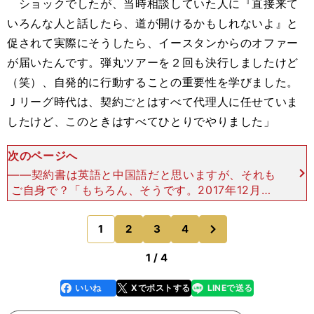
ショックでしたが、当時相談していた人に『直接来て
いろんな人と話したら、道が開けるかもしれないよ』と
促されて実際にそうしたら、イースタンからのオファー
が届いたんです。弾丸ツアーを２回も決行しましたけど
（笑）、自発的に行動することの重要性を学びました。
Ｊリーグ時代は、契約ごとはすべて代理人に任せていま
したけど、このときはすべてひとりでやりました」
次のページへ
――契約書は英語と中国語だと思いますが、それも
ご自身で？「もちろん、そうです。2017年12月に
半年契約を結んだのが最初ですけど、交渉も契約書
もすべて英語なので、やっぱり大変でしたね。それ
次
1
2
3
4
のページへ
でも文面は、
1 / 4
いいね
Xでポストする
LINEで送る
line
faceboo
x
k