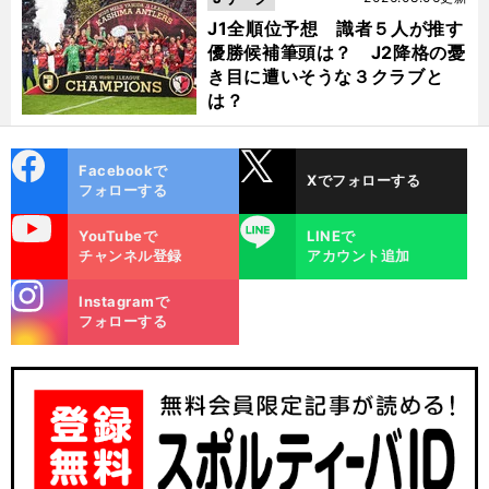
J1全順位予想 識者５人が推す
優勝候補筆頭は？ J2降格の憂
き目に遭いそうな３クラブと
は？
cebo
X
Facebookで
Xでフォローする
ok
フォローする
uTube
LINE
YouTubeで
LINEで
チャンネル登録
アカウント追加
stagra
Instagramで
m
フォローする