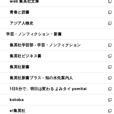
web 集英社文庫
ド
ィ
い
新
ウ
ン
ウ
し
青春と読書
で
ド
ィ
い
新
開
ウ
ン
ウ
し
アジア人物史
く
で
ド
ィ
い
新
開
ウ
ン
ウ
し
学芸・ノンフィクション・新書
く
で
ド
ィ
い
開
ウ
ン
ウ
集英社学芸部 - 学芸・ノンフィクション
く
で
ド
ィ
新
開
ウ
ン
し
集英社ビジネス書
く
で
ド
い
新
開
ウ
ウ
し
集英社新書
く
で
ィ
い
新
開
ン
ウ
し
集英社新書プラス - 知の水先案内人
く
ド
ィ
い
新
ウ
ン
ウ
し
1日5分で、明日は変わる よみタイ yomitai
で
ド
ィ
い
新
開
ウ
ン
ウ
し
kotoba
く
で
ド
ィ
い
新
開
ウ
ン
ウ
し
e!集英社
く
で
ド
ィ
い
新