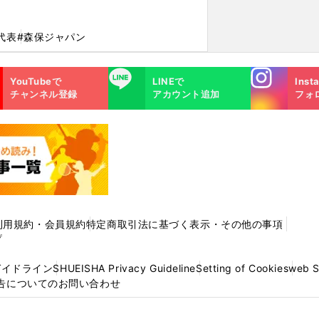
代表
#森保ジャパン
Instagra
LINE
YouTubeで
LINEで
Inst
m
チャンネル登録
アカウント追加
フォ
利用規約・会員規約
特定商取引法に基づく表示・その他の事項
プ
ガイドライン
SHUEISHA Privacy Guideline
Setting of Cookies
web 
告についてのお問い合わせ