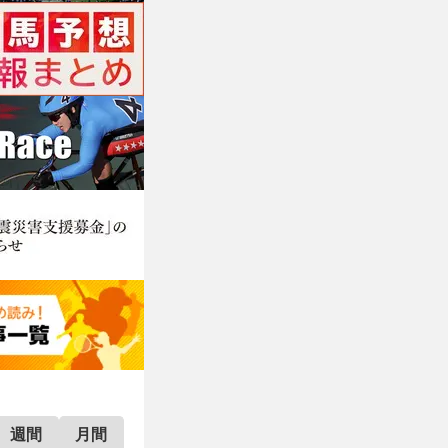
週間
月間