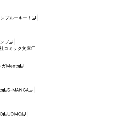
ャンプルーキー！
新
し
い
ウ
ャンプ
新
ィ
社コミック文庫
し
新
ン
い
し
ド
ウ
い
ウ
ガMeets
新
ィ
ウ
で
し
ン
ィ
開
い
ド
ン
く
ウ
ウ
ド
s
S-MANGA
新
新
ィ
で
ウ
し
し
ン
開
で
い
い
ド
く
開
ウ
ウ
ウ
NO
UOMO
く
新
新
ィ
ィ
で
し
し
ン
ン
開
い
い
ド
ド
く
ウ
ウ
ウ
ウ