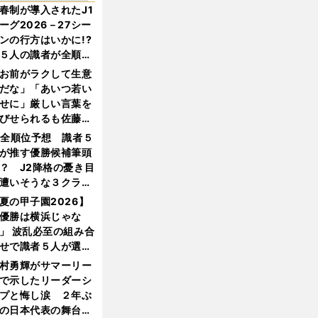
春制が導入されたJ1
ーグ2026－27シー
ンの行方はいかに!?
５人の識者が全順位
大胆予想
お前がラクして生意
だな」「あいつ若い
せに」厳しい言葉を
びせられるも佐藤慎
郎が貫いた誇りとフ
1全順位予想 識者５
ンへの思い
が推す優勝候補筆頭
？ J2降格の憂き目
遭いそうな３クラブ
は？
夏の甲子園2026】
優勝は横浜じゃな
」 波乱必至の組み合
せで識者５人が選ん
優勝校はここだ！
村勇輝がサマーリー
で示したリーダーシ
プと悔し涙 ２年ぶ
の日本代表の舞台を