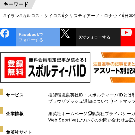
キーワード
#イラン
#カルロス・ケイロス
#クリスティアーノ・ロナウド
#日本
ebo
X
YouTube
Facebookで
Xでフォローする
ok
フォローする
サービス
推奨環境
集英社ID・スポルティーバIDとは
ブラウザプッシュ通知について
サイトマッ
企業情報
集英社ホームページ
集英社プライバシー
新
Web Sportivaについてのお問い合わせ
広
し
新
い
し
集英社サイト
ウ
い