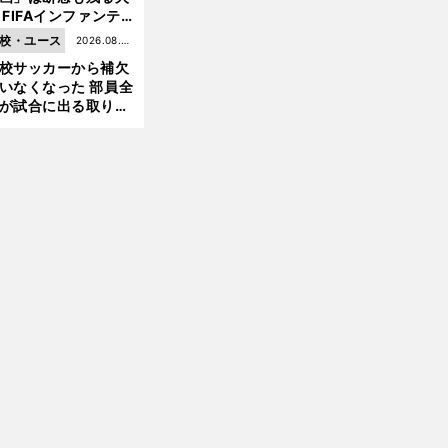
 FIFAインファンテ
ーノ会長体制に何が
校・ユース
2026.08.05
前
きているのか
へ
校サッカーから補欠
更新
いなくなった 部員全
が試合に出る取り組
が進んでいる