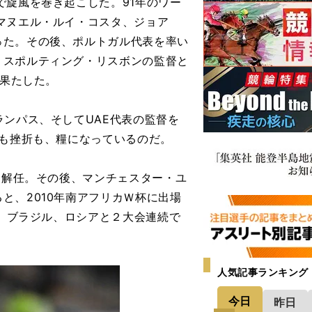
旋風を巻き起こした。91年のワー
マヌエル・ルイ・コスタ、ジョア
った。その後、ポルトガル代表を率い
、スポルティング・リスボンの監督と
を果たした。
ンパス、そしてUAE代表の監督を
光も挫折も、糧になっているのだ。
、解任。その後、マンチェスター・ユ
と、2010年南アフリカＷ杯に出場
は、ブラジル、ロシアと２大会連続で
人気記事ランキング
今日
昨日