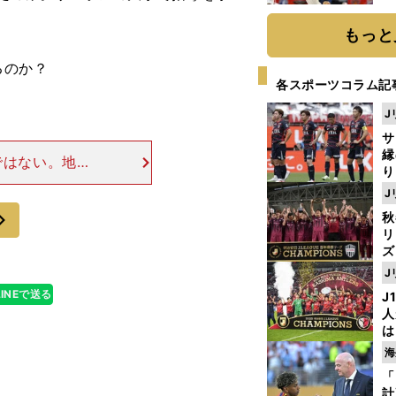
糧
は
もっと
るのか？
各スポーツコラム記
J
サ
縁
ではない。地道
り
組織を作り上げ
開
J
わゆる正統派の
見
次
秋
リ
ズ
J
を
LINEで送る
J
人
は
に
海
と
「
計