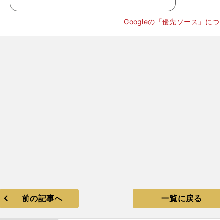
Googleの「優先ソース」に
。
日
前の記事へ
一覧に戻る