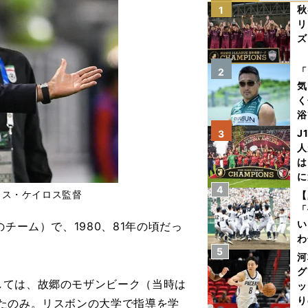
秋
1
リ
ズ
を
「
2
気
く
浴
太
J
3
ァ
人
は
に
4
と
ロス・ケイロス監督
【
「
い
チーム）で、1980、81年の頃だっ
わ
5
だ
河
グ
ては、故郷のモザンビーク（当時は
ッ
り
たのみ。リスボンの大学で指導を学