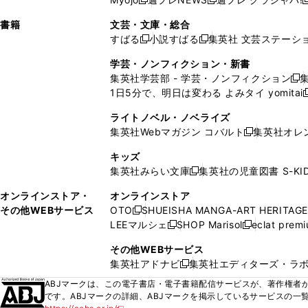
く
く
新
新
新
ィ
ウ
ィ
ィ
ィ
で
ウ
で
で
し
し
ン
ィ
ン
ン
ン
書籍
文芸・文庫・総合
開
で
開
開
い
い
ド
ン
ド
ド
ド
すばる
小説すばる
集英社 文芸ステーシ
く
開
く
く
新
新
ウ
ウ
ウ
ド
ウ
ウ
ウ
く
し
し
ィ
ィ
学芸・ノンフィクション・新書
で
ウ
で
で
で
い
い
ン
ン
集英社学芸部 - 学芸・ノンフィクション
開
で
開
開
開
新
ウ
ウ
ド
ド
1日5分で、明日は変わる よみタイ yomitai
く
開
く
く
く
し
新
ィ
ィ
ウ
ウ
く
い
ン
ン
ライトノベル・ノベライズ
で
で
ウ
ド
ド
集英社Webマガジン コバルト
集英社オレ
開
開
新
ィ
ウ
ウ
く
く
し
ン
キッズ
で
で
い
ド
集英社みらい文庫
集英社の児童図書 S-KID
開
開
新
ウ
ウ
く
く
し
ィ
オンラインストア・
オンラインストア
で
い
ン
その他WEBサービス
OTO
SHUEISHA MANGA-ART HERITAGE
開
新
ウ
ド
LEEマルシェ
SHOP Marisol
eclat prem
く
し
新
新
ィ
ウ
い
し
し
ン
その他WEBサービス
で
ウ
い
い
ド
集英社アドナビ
集英社エディターズ・ラ
開
新
ィ
ウ
ウ
ウ
く
し
ABJマークは、この電子書店・電子書籍配信サービスが、著作権者か
ン
ィ
ィ
で
い
です。ABJマークの詳細、ABJマークを掲示しているサービスの一
ド
ン
ン
開