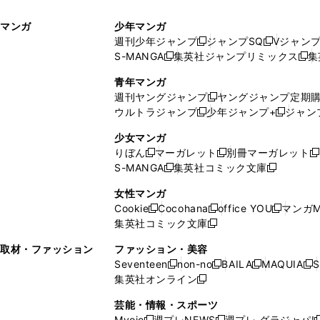
ィ
ウ
マンガ
少年マンガ
ン
ィ
週刊少年ジャンプ
ジャンプSQ
Vジャン
ド
ン
新
新
S-MANGA
集英社ジャンプリミックス
集
ウ
ド
新
し
し
新
で
ウ
し
い
い
し
青年マンガ
開
で
い
ウ
ウ
い
週刊ヤングジャンプ
ヤングジャンプ定期
新
く
開
ウ
ィ
ィ
ウ
ウルトラジャンプ
少年ジャンプ+
ジャン
新
し
新
く
ィ
ン
ン
ィ
し
い
し
ン
ド
ド
ン
少女マンガ
い
ウ
い
ド
ウ
ウ
ド
りぼん
マーガレット
別冊マーガレット
新
新
新
ウ
ィ
ウ
ウ
で
で
ウ
S-MANGA
集英社コミック文庫
し
新
し
新
ィ
ン
ィ
で
開
開
で
い
し
い
し
ン
ド
ン
女性マンガ
開
く
く
開
ウ
い
ウ
い
ド
ウ
ド
Cookie
Cocohana
office YOU
マンガM
く
く
新
新
新
ィ
ウ
ィ
ウ
ウ
で
ウ
集英社コミック文庫
し
新
し
し
ン
ィ
ン
ィ
で
開
で
い
し
い
い
ド
ン
ド
ン
取材・ファッション
ファッション・美容
開
く
開
ウ
い
ウ
ウ
ウ
ド
ウ
ド
Seventeen
non-no
BAILA
MAQUIA
S
く
く
新
新
新
新
ィ
ウ
ィ
ィ
で
ウ
で
ウ
集英社オンライン
し
新
し
し
し
ン
ィ
ン
ン
開
で
開
で
い
し
い
い
い
ド
ン
ド
ド
芸能・情報・スポーツ
く
開
く
開
ウ
い
ウ
ウ
ウ
ウ
ド
ウ
ウ
Myojo
週プレNEWS
週プレ グラジャパ!