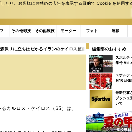
たり、お客様にお勧めの広告を表⽰する⽬的で Cookie を使⽤す
フ
その他球技
その他競技
モーター
フォト
連載
森保Ｊに立ちはだかるイランのケイロス監督。「相手を泣かせろ」
編集部のおすすめ
スポルテ
集号 Vol
スポルテ
月16日発
最新記事
プッシュ
いて
るカルロス・ケイロス（65）は、