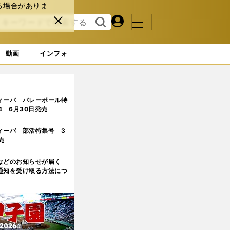
る場合がありま
マイペ
閉じ
検索
メニュ
ー
る
す
ジ
る
動画
インフォ
ィーバ バレーボール特
.4 6月30日発売
ィーバ 部活特集号 3
売
などのお知らせが届く
通知を受け取る方法につ