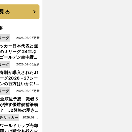
に３年目のNBA挑戦
続く
見る
事
リーグ
2026.08.06更新
ッカー日本代表と無
のＪリーグ 24年ぶ
ゴールデン生中継の
幕戦でヘタな試合は
リーグ
2026.08.06更新
せられない
春制が導入されたJ1
ーグ2026－27シー
ンの行方はいかに!?
５人の識者が全順位
リーグ
2026.08.06更新
大胆予想
1全順位予想 識者５
が推す優勝候補筆頭
？ J2降格の憂き目
遭いそうな３クラブ
外サッカー
2026.08.05
は？
ワールドカップ売却
更新
画」は断念も残る火