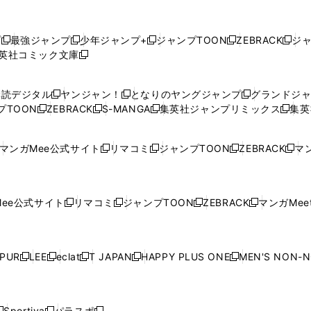
プ
最強ジャンプ
少年ジャンプ+
ジャンプTOON
ZEBRACK
ジ
新
新
新
新
新
英社コミック文庫
し
新
し
し
し
し
い
い
し
い
い
い
ウ
ウ
い
ウ
ウ
ウ
購読デジタル
ヤンジャン！
となりのヤングジャンプ
グランドジ
新
新
新
ィ
ィ
ウ
ィ
ィ
ィ
プTOON
ZEBRACK
S-MANGA
集英社ジャンプリミックス
集英
新
し
新
し
新
し
新
ン
ン
ィ
ン
ン
ン
し
い
し
い
し
い
し
ド
ド
ン
ド
ド
ド
い
ウ
い
ウ
い
ウ
い
ウ
ウ
ド
ウ
ウ
ウ
マンガMee公式サイト
リマコミ
ジャンプTOON
ZEBRACK
マン
新
新
新
新
ウ
ィ
ウ
ィ
ウ
ィ
ウ
で
で
ウ
で
で
で
し
し
し
し
し
ィ
ン
ィ
ン
ィ
ン
ィ
開
開
で
開
開
開
い
い
い
い
い
ン
ド
ン
ド
ン
ド
ン
く
く
開
く
く
く
ウ
ウ
ウ
ウ
ウ
ド
ウ
ド
ウ
ド
ウ
ド
ee公式サイト
リマコミ
ジャンプTOON
ZEBRACK
マンガMeet
く
新
新
新
新
ィ
ィ
ィ
ィ
ィ
ウ
で
ウ
で
ウ
で
ウ
し
し
し
し
ン
ン
ン
ン
ン
で
開
で
開
で
開
で
い
い
い
い
ド
ド
ド
ド
ド
開
く
開
く
開
く
開
ウ
ウ
ウ
ウ
ウ
ウ
ウ
ウ
ウ
PUR
LEE
eclat
T JAPAN
HAPPY PLUS ONE
MEN'S NON-
く
く
く
く
新
新
新
新
新
ィ
ィ
ィ
ィ
で
で
で
で
で
し
し
し
し
し
ン
ン
ン
ン
開
開
開
開
開
い
い
い
い
い
ド
ド
ド
ド
く
く
く
く
く
ウ
ウ
ウ
ウ
ウ
ウ
ウ
ウ
ウ
Sportiva
パラスポ