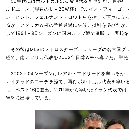
90年代にはポルトガルの黄金世代を引き連れ、世界中で
ルドユース（現在のＵ－20Ｗ杯）でルイス・フィーゴ、
ン・ピント、フェルナンド・コウトらを擁して頂点に立
るが、アメリカＷ杯の予選通過に失敗。批判を浴びたが
して1994－95シーズンに国内カップ戦で優勝し、再起
その後はMLSのメトロスターズ、Ｊリーグの名古屋グラ
経て、南アフリカ代表を2002年日韓Ｗ杯へ導いた。栄
2003－04シーズンはレアル・マドリードを率いるが
ナイテッドのコーチを経て、再びポルトガル代表を率いる
し、ベスト16に進出。2011年から率いたイラン代表で
Ｗ杯に出場している。