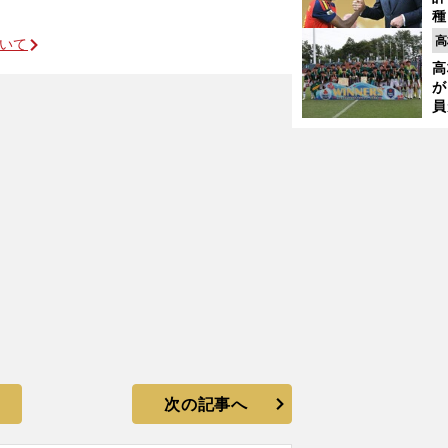
種
ィ
高
ついて
」
起
高
が
員
み
次の記事へ