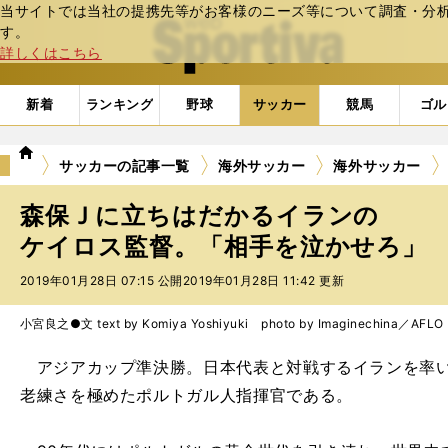
当サイトでは当社の提携先等がお客様のニーズ等について調査・分析し
web Sportiva (webスポルティーバ)
す。
詳しくはこちら
新着
ランキング
野球
サッカー
競馬
ゴル
we
サッカーの記事一覧
海外サッカー
海外サッカー
b
ス
森保Ｊに立ちはだかるイランの
ポ
ル
ケイロス監督。「相手を泣かせろ」
テ
2019年01月28日 07:15 公開
2019年01月28日 11:42 更新
ィ
ー
バ
小宮良之●文 text by Komiya Yoshiyuki photo by Imaginechina／AFLO
アジアカップ準決勝。日本代表と対戦するイランを率い
老練さを極めたポルトガル人指揮官である。