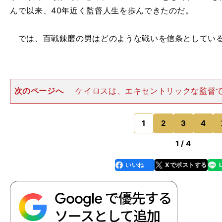
んで以来、40年近く監督人生を歩んできたのだ。
では、百戦錬磨の男はどのような戦いを信条としてい
次のページへ
ケイロスは、エキセントリックな監督
で勤勉で、日々のトレーニングの質を重視。丹念に守備
ることによって、攻撃では選手の創造性を引き出す。い
監督だ。 監督としての個
1
2
3
4
のページへ
1 / 4
いいね
Xでポストする
line
faceboo
x
k