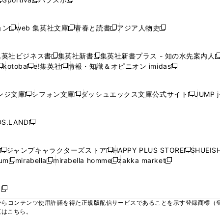
新
新
ィ
ィ
ィ
ィ
ィ
で
で
で
で
し
し
し
ン
ン
ン
ン
ン
開
開
開
開
い
い
い
ド
ド
ド
ド
ド
ョン
web 集英社文庫
青春と読書
アジア人物史
く
く
く
く
新
新
新
新
ウ
ウ
ウ
ウ
ウ
ウ
ウ
ウ
し
し
し
し
ィ
ィ
ィ
で
で
で
で
で
い
い
い
い
ン
ン
ン
集英社ビジネス書
集英社新書
集英社新書プラス - 知の水先案内人
開
開
開
開
開
新
新
新
ウ
ウ
ウ
ウ
ド
ド
ド
kotoba
e!集英社
情報・知識＆オピニオン imidas
く
く
く
く
く
新
し
新
し
新
ィ
ィ
ィ
ィ
ウ
ウ
ウ
し
し
い
し
い
し
ン
ン
ン
ン
で
で
で
い
い
ウ
い
ウ
い
ド
ド
ド
ド
ンジ文庫
シフォン文庫
ダッシュエックス文庫公式サイト
JUMP 
開
開
開
新
新
新
ウ
ウ
ィ
ウ
ィ
ウ
ウ
ウ
ウ
ウ
く
く
く
し
し
し
ィ
ィ
ン
ィ
ン
ィ
で
で
で
で
い
い
い
ン
ン
ド
ン
ド
ン
S.LAND
開
開
開
開
新
ウ
ウ
ウ
ド
ド
ウ
ド
ウ
ド
く
く
く
く
し
ィ
ィ
ィ
ウ
ウ
で
ウ
で
ウ
い
ン
ン
ン
ジャンプキャラクターズストア
HAPPY PLUS STORE
SHUEIS
で
で
開
で
開
で
新
新
新
ウ
ド
ド
ド
ium
mirabella
mirabella homme
zakka market
開
開
く
開
く
開
し
新
新
新
し
新
し
ィ
ウ
ウ
ウ
く
く
く
く
い
し
し
い
し
し
い
ン
で
で
で
ウ
い
い
ウ
い
い
ウ
ド
ボ
開
開
開
新
ィ
ウ
ウ
ィ
ウ
ウ
ィ
ウ
く
く
く
し
らコンテンツ使用許諾を得た正規版配信サービスであることを示す登録商標（登録番
ン
ィ
ィ
ン
ィ
ィ
ン
で
い
覧はこちら。
ド
ン
ン
ド
ン
ン
ド
開