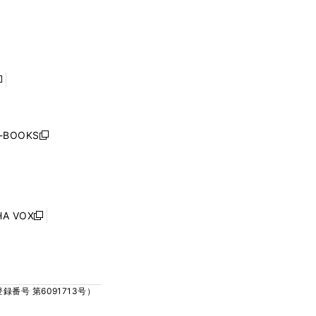
ィ
ィ
で
で
ン
ン
開
開
ド
ド
く
く
ウ
ウ
で
で
開
開
く
く
し
い
ウ
j-BOOKS
新
ィ
し
ン
い
ド
ウ
ウ
ィ
で
ン
HA VOX
開
新
ド
く
し
ウ
い
で
ウ
開
ィ
く
号 第6091713号）
ン
ド