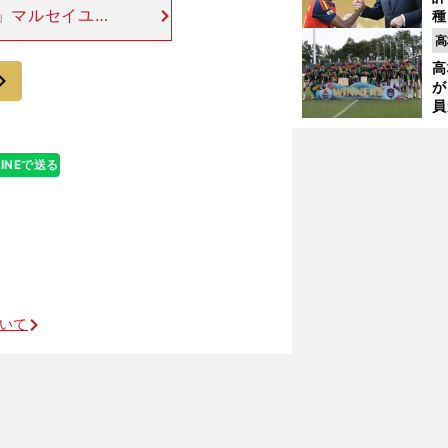
」マルセイユ
種
ィ
ビ観戦したため
高
起
ラビオに対して
高
次
が
員
み
LINEで送る
ついて