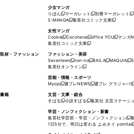
し
い
し
ン
ド
ド
ン
少女マンガ
い
ウ
い
ド
ウ
ウ
ド
りぼん
マーガレット
別冊マーガレット
新
新
新
ウ
ィ
ウ
ウ
で
で
ウ
S-MANGA
集英社コミック文庫
し
新
し
新
ィ
ン
ィ
で
開
開
で
い
し
い
し
ン
ド
ン
女性マンガ
開
く
く
開
ウ
い
ウ
い
ド
ウ
ド
Cookie
Cocohana
office YOU
マンガM
く
く
新
新
新
ィ
ウ
ィ
ウ
ウ
で
ウ
集英社コミック文庫
し
新
し
し
ン
ィ
ン
ィ
で
開
で
い
し
い
い
ド
ン
ド
ン
取材・ファッション
ファッション・美容
開
く
開
ウ
い
ウ
ウ
ウ
ド
ウ
ド
Seventeen
non-no
BAILA
MAQUIA
S
く
く
新
新
新
新
ィ
ウ
ィ
ィ
で
ウ
で
ウ
集英社オンライン
し
新
し
し
し
ン
ィ
ン
ン
開
で
開
で
い
し
い
い
い
ド
ン
ド
ド
芸能・情報・スポーツ
く
開
く
開
ウ
い
ウ
ウ
ウ
ウ
ド
ウ
ウ
Myojo
週プレNEWS
週プレ グラジャパ!
く
く
新
新
新
ィ
ウ
ィ
ィ
ィ
で
ウ
で
で
し
し
ン
ィ
ン
ン
ン
書籍
文芸・文庫・総合
開
で
開
開
い
い
ド
ン
ド
ド
ド
すばる
小説すばる
集英社 文芸ステーシ
く
開
く
く
新
新
ウ
ウ
ウ
ド
ウ
ウ
ウ
く
し
し
ィ
ィ
学芸・ノンフィクション・新書
で
ウ
で
で
で
い
い
ン
ン
集英社学芸部 - 学芸・ノンフィクション
開
で
開
開
開
新
ウ
ウ
ド
ド
1日5分で、明日は変わる よみタイ yomitai
く
開
く
く
く
し
新
ィ
ィ
ウ
ウ
く
い
ン
ン