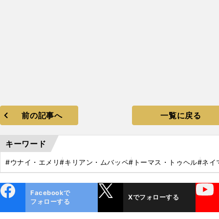
前の記事へ
一覧に戻る
キーワード
#ウナイ・エメリ
#キリアン・ムバッペ
#トーマス・トゥヘル
#ネイ
ebo
X
YouTube
Facebookで
Xでフォローする
ok
フォローする