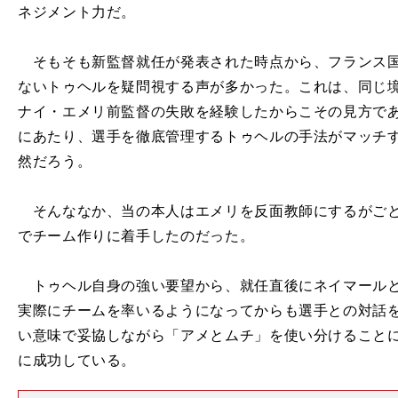
ネジメント力だ。
そもそも新監督就任が発表された時点から、フランス国
ないトゥヘルを疑問視する声が多かった。これは、同じ
ナイ・エメリ前監督の失敗を経験したからこその見方であ
にあたり、選手を徹底管理するトゥヘルの手法がマッチするは
然だろう。
そんななか、当の本人はエメリを反面教師にするがごと
でチーム作りに着手したのだった。
トゥヘル自身の強い要望から、就任直後にネイマールと
実際にチームを率いるようになってからも選手との対話
い意味で妥協しながら「アメとムチ」を使い分けること
に成功している。