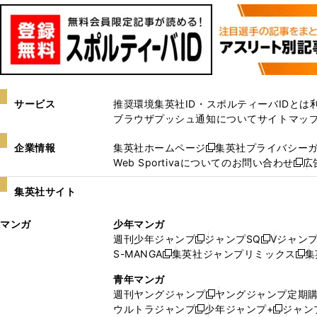
サービス
推奨環境
集英社ID・スポルティーバIDとは
ブラウザプッシュ通知について
サイトマッ
企業情報
集英社ホームページ
集英社プライバシー
新
Web Sportivaについてのお問い合わせ
広
し
新
い
し
集英社サイト
ウ
い
ィ
ウ
マンガ
少年マンガ
ン
ィ
週刊少年ジャンプ
ジャンプSQ
Vジャン
ド
ン
新
新
S-MANGA
集英社ジャンプリミックス
集
ウ
ド
新
し
し
新
で
ウ
し
い
い
し
青年マンガ
開
で
い
ウ
ウ
い
週刊ヤングジャンプ
ヤングジャンプ定期
新
く
開
ウ
ィ
ィ
ウ
ウルトラジャンプ
少年ジャンプ+
ジャン
新
し
新
く
ィ
ン
ン
ィ