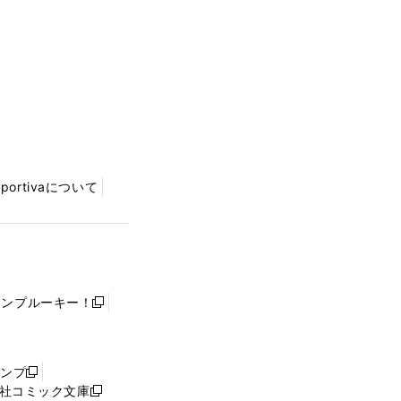
Sportivaについて
ャンプルーキー！
新
し
い
ウ
ャンプ
新
ィ
社コミック文庫
し
新
ン