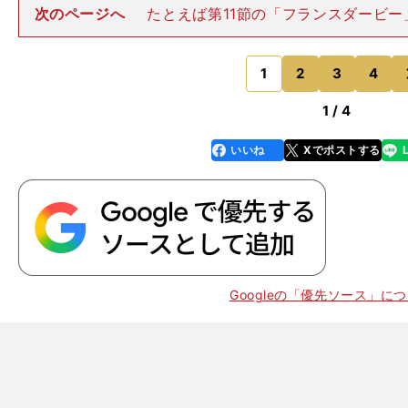
次のページへ
たとえば第11節の「フランスダービー
戦。同日に行なわれたスペインのエル・クラシコをテレ
に集合時間に遅れたキリアン・ムバッペとアドリアン・
は、シーズン屈指のビッグ
1
2
3
4
のページへ
1 / 4
いいね
Xでポストする
line
faceboo
x
k
・
サ
、
、
、
」
Googleの「優先ソース」に