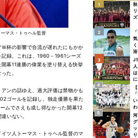
秋
1
リ
ズ
を
「
2
トーマス・トゥヘル監督
気
く
Ｗ杯の影響で合流が遅れたにもかか
浴
録。これは、1960－1961シーズ
太
J
3
開幕11連勝の偉業を塗り替える快挙
ァ
人
なった。
は
に
4
と
【
アンの話ゆえ、過大評価は禁物かも
「
102ゴールを記録し、独走優勝を果た
い
わ
チームでさえも成し得なかった開幕12
5
だ
河
間違いない。
グ
ッ
イツ人トーマス・トゥヘル監督のマ
り