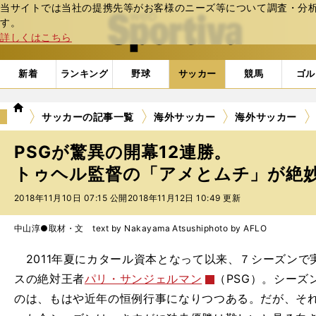
当サイトでは当社の提携先等がお客様のニーズ等について調査・分析し
web Sportiva (webスポルティーバ)
す。
詳しくはこちら
新着
ランキング
野球
サッカー
競馬
ゴル
we
サッカーの記事一覧
海外サッカー
海外サッカー
b
ス
PSGが驚異の開幕12連勝。
ポ
ル
トゥヘル監督の「アメとムチ」が絶
テ
2018年11月10日 07:15 公開
2018年11月12日 10:49 更新
ィ
ー
バ
中山淳●取材・文 text by Nakayama Atsushi
photo by AFLO
2011年夏にカタール資本となって以来、７シーズンで
スの絶対王者
パリ・サンジェルマン
（PSG）。シー
のは、もはや近年の恒例行事になりつつある。だが、そ