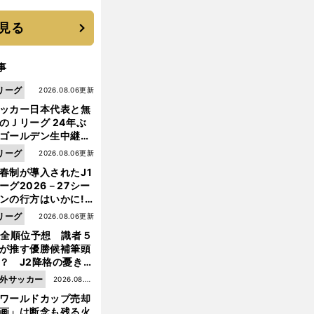
に３年目のNBA挑戦
続く
見る
事
リーグ
2026.08.06更新
ッカー日本代表と無
のＪリーグ 24年ぶ
ゴールデン生中継の
幕戦でヘタな試合は
リーグ
2026.08.06更新
せられない
春制が導入されたJ1
ーグ2026－27シー
ンの行方はいかに!?
５人の識者が全順位
リーグ
2026.08.06更新
大胆予想
1全順位予想 識者５
が推す優勝候補筆頭
？ J2降格の憂き目
遭いそうな３クラブ
外サッカー
2026.08.05
は？
ワールドカップ売却
更新
画」は断念も残る火