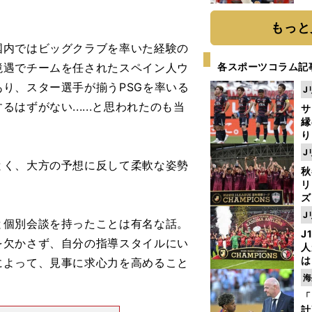
糧
は
もっと
内ではビッグクラブを率いた経験の
境遇でチームを任されたスペイン人ウ
各スポーツコラム記
り、スター選手が揃うPSGを率いる
J
ずがない......と思われたのも当
サ
縁
り
開
J
見
く、大方の予想に反して柔軟な姿勢
秋
リ
ズ
J
個別会談を持ったことは有名な話。
を
J
を欠かさず、自分の指導スタイルにい
人
は
によって、見事に求心力を高めること
に
海
と
「
計