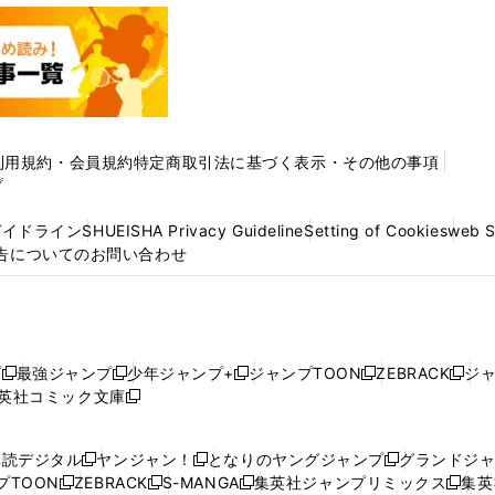
利用規約・会員規約
特定商取引法に基づく表示・その他の事項
プ
ガイドライン
SHUEISHA Privacy Guideline
Setting of Cookies
web 
告についてのお問い合わせ
プ
最強ジャンプ
少年ジャンプ+
ジャンプTOON
ZEBRACK
ジ
新
新
新
新
新
英社コミック文庫
し
新
し
し
し
し
い
い
し
い
い
い
ウ
ウ
い
ウ
ウ
ウ
購読デジタル
ヤンジャン！
となりのヤングジャンプ
グランドジ
新
新
新
ィ
ィ
ウ
ィ
ィ
ィ
プTOON
ZEBRACK
S-MANGA
集英社ジャンプリミックス
集英
新
し
新
し
新
し
新
ン
ン
ィ
ン
ン
ン