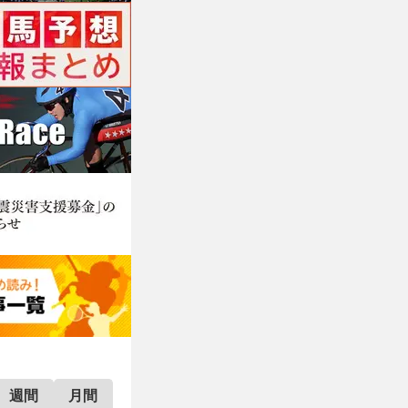
週間
月間