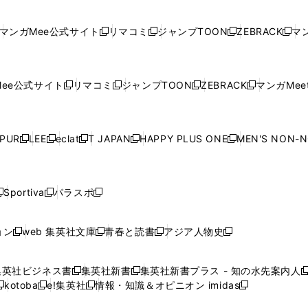
し
い
し
い
し
い
し
ド
ド
ン
ド
ド
ド
い
ウ
い
ウ
い
ウ
い
ウ
ウ
ド
ウ
ウ
ウ
マンガMee公式サイト
リマコミ
ジャンプTOON
ZEBRACK
マン
新
新
新
新
ウ
ィ
ウ
ィ
ウ
ィ
ウ
で
で
ウ
で
で
で
し
し
し
し
し
ィ
ン
ィ
ン
ィ
ン
ィ
開
開
で
開
開
開
い
い
い
い
い
ン
ド
ン
ド
ン
ド
ン
く
く
開
く
く
く
ウ
ウ
ウ
ウ
ウ
ド
ウ
ド
ウ
ド
ウ
ド
ee公式サイト
リマコミ
ジャンプTOON
ZEBRACK
マンガMeet
く
新
新
新
新
ィ
ィ
ィ
ィ
ィ
ウ
で
ウ
で
ウ
で
ウ
し
し
し
し
ン
ン
ン
ン
ン
で
開
で
開
で
開
で
い
い
い
い
ド
ド
ド
ド
ド
開
く
開
く
開
く
開
ウ
ウ
ウ
ウ
ウ
ウ
ウ
ウ
ウ
PUR
LEE
eclat
T JAPAN
HAPPY PLUS ONE
MEN'S NON-
く
く
く
く
新
新
新
新
新
ィ
ィ
ィ
ィ
で
で
で
で
で
し
し
し
し
し
ン
ン
ン
ン
開
開
開
開
開
い
い
い
い
い
ド
ド
ド
ド
く
く
く
く
く
ウ
ウ
ウ
ウ
ウ
ウ
ウ
ウ
ウ
Sportiva
パラスポ
新
新
ィ
ィ
ィ
ィ
ィ
で
で
で
で
し
し
し
ン
ン
ン
ン
ン
開
開
開
開
い
い
い
ド
ド
ド
ド
ド
ョン
web 集英社文庫
青春と読書
アジア人物史
く
く
く
く
新
新
新
新
ウ
ウ
ウ
ウ
ウ
ウ
ウ
ウ
し
し
し
し
ィ
ィ
ィ
で
で
で
で
で
い
い
い
い
ン
ン
ン
集英社ビジネス書
集英社新書
集英社新書プラス - 知の水先案内人
開
開
開
開
開
新
新
新
ウ
ウ
ウ
ウ
ド
ド
ド
kotoba
e!集英社
情報・知識＆オピニオン imidas
く
く
く
く
く
新
し
新
し
新
ィ
ィ
ィ
ィ
ウ
ウ
ウ
し
し
い
し
い
し
ン
ン
ン
ン