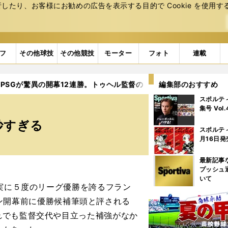
たり、お客様にお勧めの広告を表⽰する⽬的で Cookie を使⽤す
フ
その他球技
その他競技
モーター
フォト
連載
PSGが驚異の開幕12連勝。トゥヘル監督の「アメとムチ」が絶妙す
編集部のおすすめ
スポルテ
集号 Vol
妙すぎる
スポルテ
月16日発
最新記事
プッシュ
いて
実に５度のリーグ優勝を誇るフラン
ズン開幕前に優勝候補筆頭と評される
れでも監督交代や目立った補強がなか