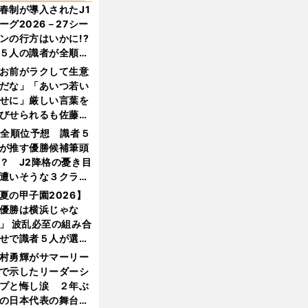
春制が導入されたJ1
ーグ2026－27シー
ンの行方はいかに!?
５人の識者が全順位
大胆予想
お前がラクして生意
だな」「あいつ若い
せに」厳しい言葉を
びせられるも佐藤慎
郎が貫いた誇りとフ
1全順位予想 識者５
ンへの思い
が推す優勝候補筆頭
？ J2降格の憂き目
遭いそうな３クラブ
は？
夏の甲子園2026】
優勝は横浜じゃな
」 波乱必至の組み合
せで識者５人が選ん
優勝校はここだ！
村勇輝がサマーリー
で示したリーダーシ
プと悔し涙 ２年ぶ
の日本代表の舞台を