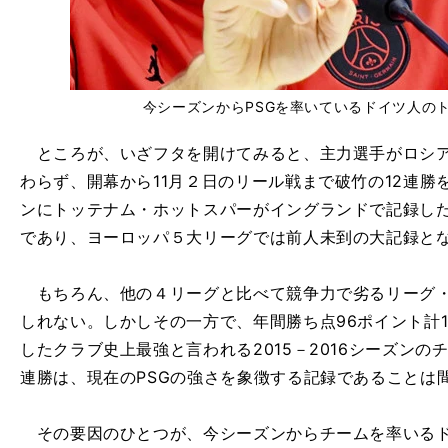
今シーズンからPSGを率いているドイツ人の
ところが、いざフタを開けてみると、主力選手がロシア
わらず、開幕から11月２日のリール戦まで破竹の12連勝を記
ンにトッテナム・ホットスパーがイングランドで記録した
であり、ヨーロッパ５大リーグでは前人未到の大記録と
もちろん、他の４リーグと比べて競争力で劣るリーグ・
しれない。しかしその一方で、年間勝ち点96ポイント計
したクラブ史上最強と言われる2015－2016シーズンの
連勝は、現在のPSGの強さを象徴する記録であることは
その要因のひとつが、今シーズンからチームを率いるド