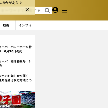
る場合がありま
マイペ
閉じ
検索
メニュ
ー
る
す
ジ
る
動画
インフォ
ぎる
ィーバ バレーボール特
.4 6月30日発売
ィーバ 部活特集号 3
売
などのお知らせが届く
通知を受け取る方法につ