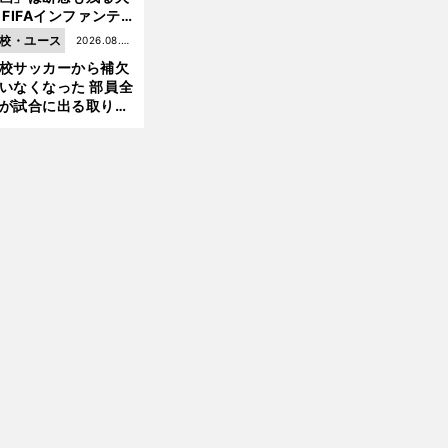
 FIFAインファンテ
ーノ会長体制に何が
校・ユース
2026.08.05
きているのか
校サッカーから補欠
更新
いなくなった 部員全
が試合に出る取り組
が進んでいる
前
へ