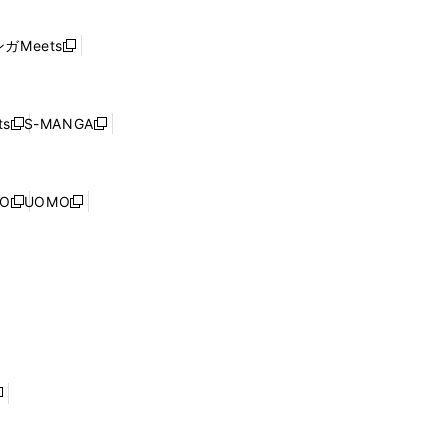
い
し
ド
ウ
い
ウ
ガMeets
新
ィ
ウ
で
し
ン
ィ
開
い
ド
ン
く
ウ
ウ
ド
s
S-MANGA
新
新
ィ
で
ウ
し
し
ン
開
で
い
い
ド
く
開
ウ
ウ
ウ
NO
UOMO
く
新
新
ィ
ィ
で
し
し
ン
ン
開
い
い
ド
ド
く
ウ
ウ
ウ
ウ
ィ
ィ
で
で
ン
ン
開
開
ド
ド
く
く
ウ
ウ
で
で
開
開
く
く
し
い