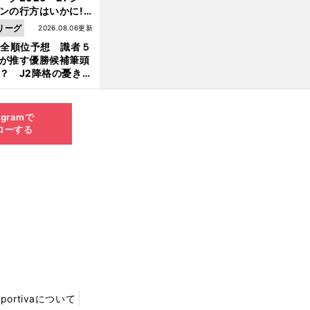
ンの行方はいかに!?
５人の識者が全順位
リーグ
2026.08.06更新
大胆予想
1全順位予想 識者５
が推す優勝候補筆頭
？ J2降格の憂き目
遭いそうな３クラブ
は？
agramで
ローする
Sportivaについて