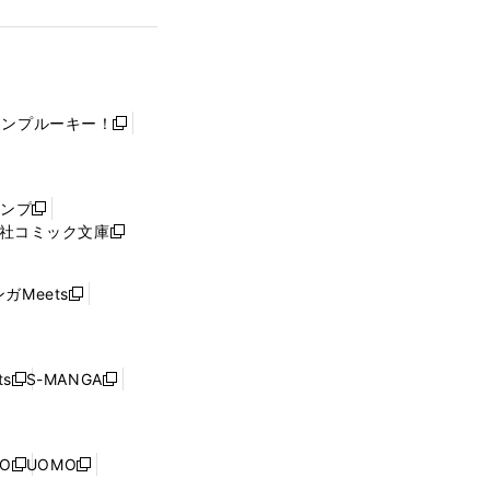
ャンプルーキー！
新
し
い
ウ
ャンプ
新
ィ
社コミック文庫
し
新
ン
い
し
ド
ウ
い
ウ
ガMeets
新
ィ
ウ
で
し
ン
ィ
開
い
ド
ン
く
ウ
ウ
ド
s
S-MANGA
新
新
ィ
で
ウ
し
し
ン
開
で
い
い
ド
く
開
ウ
ウ
ウ
NO
UOMO
く
新
新
ィ
ィ
で