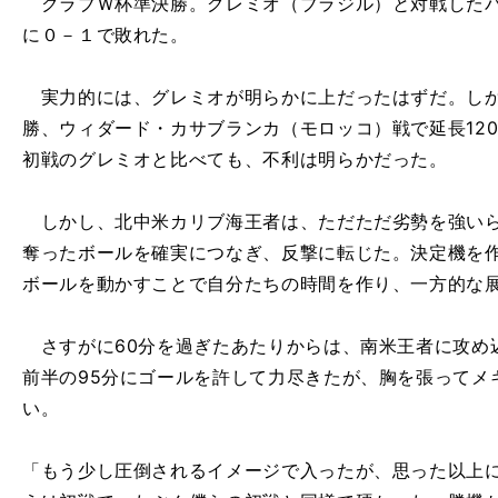
クラブＷ杯準決勝。グレミオ（ブラジル）と対戦したパ
に０－１で敗れた。
実力的には、グレミオが明らかに上だったはずだ。しか
勝、ウィダード・カサブランカ（モロッコ）戦で延長12
初戦のグレミオと比べても、不利は明らかだった。
しかし、北中米カリブ海王者は、ただただ劣勢を強いら
奪ったボールを確実につなぎ、反撃に転じた。決定機を
ボールを動かすことで自分たちの時間を作り、一方的な
さすがに60分を過ぎたあたりからは、南米王者に攻め
前半の95分にゴールを許して力尽きたが、胸を張ってメ
い。
「もう少し圧倒されるイメージで入ったが、思った以上