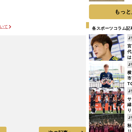
だ
もっと
ついて
各スポーツコラム記
J
宮
代
は
が
J
日
横
た
市
T
K
J
ドルトムント新監督の期待にゴールで応える
級
サ
ャ
縁
り
開
J
見
秋
リ