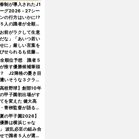
春制が導入されたJ1
ーグ2026－27シー
ンの行方はいかに!?
５人の識者が全順位
大胆予想
お前がラクして生意
だな」「あいつ若い
せに」厳しい言葉を
びせられるも佐藤慎
郎が貫いた誇りとフ
1全順位予想 識者５
ンへの思い
が推す優勝候補筆頭
？ J2降格の憂き目
遭いそうな３クラブ
は？
高校野球】創部10年
の甲子園初出場がす
てを変えた 健大高
・青栁監督が語る
機動破壊」はこうし
夏の甲子園2026】
生まれた
優勝は横浜じゃな
」 波乱必至の組み合
せで識者５人が選ん