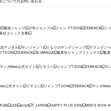
告についてのお問い合わせ
プ
最強ジャンプ
少年ジャンプ+
ジャンプTOON
ZEBRACK
ジ
新
新
新
新
新
英社コミック文庫
し
新
し
し
し
し
い
い
し
い
い
い
ウ
ウ
い
ウ
ウ
ウ
購読デジタル
ヤンジャン！
となりのヤングジャンプ
グランドジ
新
新
新
ィ
ィ
ウ
ィ
ィ
ィ
プTOON
ZEBRACK
S-MANGA
集英社ジャンプリミックス
集英
新
し
新
し
新
し
新
ン
ン
ィ
ン
ン
ン
し
い
し
い
し
い
し
ド
ド
ン
ド
ド
ド
い
ウ
い
ウ
い
ウ
い
ウ
ウ
ド
ウ
ウ
ウ
マンガMee公式サイト
リマコミ
ジャンプTOON
ZEBRACK
マン
新
新
新
新
ウ
ィ
ウ
ィ
ウ
ィ
ウ
で
で
ウ
で
で
で
し
し
し
し
し
ィ
ン
ィ
ン
ィ
ン
ィ
開
開
で
開
開
開
い
い
い
い
い
ン
ド
ン
ド
ン
ド
ン
く
く
開
く
く
く
ウ
ウ
ウ
ウ
ウ
ド
ウ
ド
ウ
ド
ウ
ド
ee公式サイト
リマコミ
ジャンプTOON
ZEBRACK
マンガMeet
く
新
新
新
新
ィ
ィ
ィ
ィ
ィ
ウ
で
ウ
で
ウ
で
ウ
し
し
し
し
ン
ン
ン
ン
ン
で
開
で
開
で
開
で
い
い
い
い
ド
ド
ド
ド
ド
開
く
開
く
開
く
開
ウ
ウ
ウ
ウ
ウ
ウ
ウ
ウ
ウ
PUR
LEE
eclat
T JAPAN
HAPPY PLUS ONE
MEN'S NON-
く
く
く
く
新
新
新
新
新
ィ
ィ
ィ
ィ
で
で
で
で
で