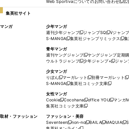
Web Sportivaについてのお問い合わせ
広
し
新
い
し
集英社サイト
ウ
い
ィ
ウ
マンガ
少年マンガ
ン
ィ
週刊少年ジャンプ
ジャンプSQ
Vジャン
ド
ン
新
新
S-MANGA
集英社ジャンプリミックス
集
ウ
ド
新
し
し
新
で
ウ
し
い
い
し
青年マンガ
開
で
い
ウ
ウ
い
週刊ヤングジャンプ
ヤングジャンプ定期
新
く
開
ウ
ィ
ィ
ウ
ウルトラジャンプ
少年ジャンプ+
ジャン
新
し
新
く
ィ
ン
ン
ィ
し
い
し
ン
ド
ド
ン
少女マンガ
い
ウ
い
ド
ウ
ウ
ド
りぼん
マーガレット
別冊マーガレット
新
新
新
ウ
ィ
ウ
ウ
で
で
ウ
S-MANGA
集英社コミック文庫
し
新
し
新
ィ
ン
ィ
で
開
開
で
い
し
い
し
ン
ド
ン
女性マンガ
開
く
く
開
ウ
い
ウ
い
ド
ウ
ド
Cookie
Cocohana
office YOU
マンガM
く
く
新
新
新
ィ
ウ
ィ
ウ
ウ
で
ウ
集英社コミック文庫
し
新
し
し
ン
ィ
ン
ィ
で
開
で
い
し
い
い
ド
ン
ド
ン
取材・ファッション
ファッション・美容
開
く
開
ウ
い
ウ
ウ
ウ
ド
ウ
ド
Seventeen
non-no
BAILA
MAQUIA
S
く
く
新
新
新
新
ィ
ウ
ィ
ィ
で
ウ
で
ウ
集英社オンライン