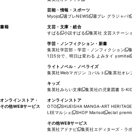
し
新
し
し
し
ン
ィ
ン
ン
開
で
開
で
い
し
い
い
い
ド
ン
ド
ド
芸能・情報・スポーツ
く
開
く
開
ウ
い
ウ
ウ
ウ
ウ
ド
ウ
ウ
Myojo
週プレNEWS
週プレ グラジャパ!
く
く
新
新
新
ィ
ウ
ィ
ィ
ィ
で
ウ
で
で
し
し
ン
ィ
ン
ン
ン
書籍
文芸・文庫・総合
開
で
開
開
い
い
ド
ン
ド
ド
ド
すばる
小説すばる
集英社 文芸ステーシ
く
開
く
く
新
新
ウ
ウ
ウ
ド
ウ
ウ
ウ
く
し
し
ィ
ィ
学芸・ノンフィクション・新書
で
ウ
で
で
で
い
い
ン
ン
集英社学芸部 - 学芸・ノンフィクション
開
で
開
開
開
新
ウ
ウ
ド
ド
1日5分で、明日は変わる よみタイ yomitai
く
開
く
く
く
し
新
ィ
ィ
ウ
ウ
く
い
ン
ン
ライトノベル・ノベライズ
で
で
ウ
ド
ド
集英社Webマガジン コバルト
集英社オレ
開
開
新
ィ
ウ
ウ
く
く
し
ン
キッズ
で
で
い
ド
集英社みらい文庫
集英社の児童図書 S-KID
開
開
新
ウ
ウ
く
く
し
ィ
オンラインストア・
オンラインストア
で
い
ン
その他WEBサービス
OTO
SHUEISHA MANGA-ART HERITAGE
開
新
ウ
ド
LEEマルシェ
SHOP Marisol
eclat prem
く
し
新
新
ィ
ウ
い
し
し
ン
その他WEBサービス
で
ウ
い
い
ド
集英社アドナビ
集英社エディターズ・ラ
開
新