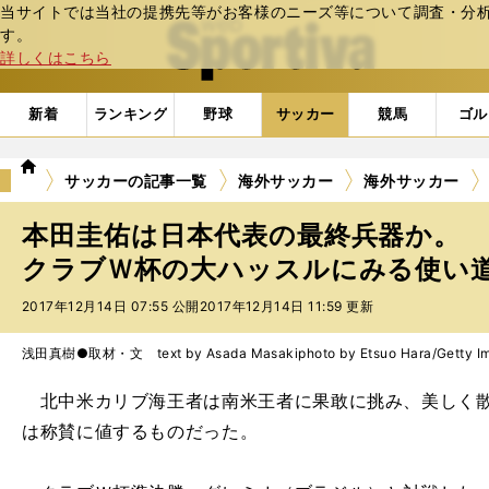
当サイトでは当社の提携先等がお客様のニーズ等について調査・分析し
web Sportiva (webスポルティーバ)
す。
詳しくはこちら
新着
ランキング
野球
サッカー
競馬
ゴル
we
サッカーの記事一覧
海外サッカー
海外サッカー
b
ス
本田圭佑は日本代表の最終兵器か。
ポ
ル
クラブＷ杯の大ハッスルにみる使い
テ
2017年12月14日 07:55 公開
2017年12月14日 11:59 更新
ィ
ー
バ
浅田真樹●取材・文 text by Asada Masaki
photo by Etsuo Hara/Getty I
北中米カリブ海王者は南米王者に果敢に挑み、美しく散
は称賛に値するものだった。