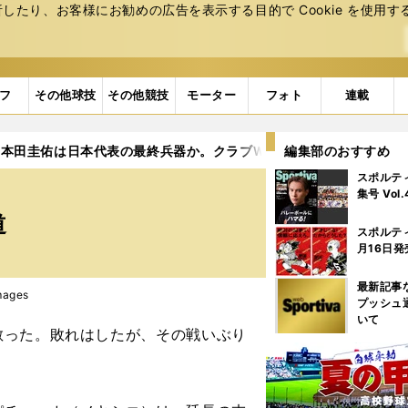
たり、お客様にお勧めの広告を表⽰する⽬的で Cookie を使⽤す
フ
その他球技
その他競技
モーター
フォト
連載
本田圭佑は日本代表の最終兵器か。クラブＷ杯の大ハッスルにみる
編集部のおすすめ
スポルテ
集号 Vol
道
スポルテ
月16日発
最新記事
mages
プッシュ
いて
った。敗れはしたが、その戦いぶり