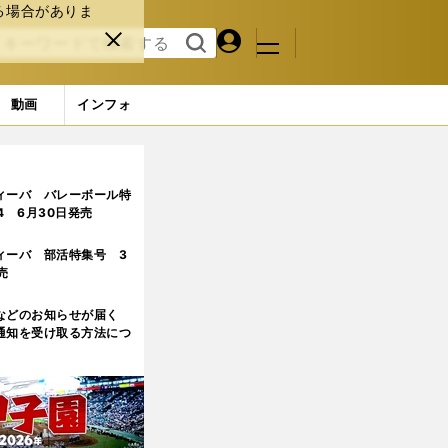
る場合がありま
マイペ
閉じ
検索
メニュ
ー
る
す
ジ
る
動画
インフォ
使い道
ィーバ バレーボール特
.4 6月30日発売
ィーバ 部活特集号 3
売
などのお知らせが届く
通知を受け取る方法につ