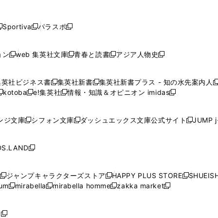
し
し
し
し
し
ン
ン
ン
ン
開
開
開
開
開
い
い
い
い
い
ド
ド
ド
ド
く
く
く
く
く
ウ
ウ
ウ
ウ
ウ
ウ
ウ
ウ
ウ
Sportiva
パラスポ
新
新
ィ
ィ
ィ
ィ
ィ
で
で
で
で
し
し
し
ン
ン
ン
ン
ン
開
開
開
開
い
い
い
ド
ド
ド
ド
ド
ョン
web 集英社文庫
青春と読書
アジア人物史
く
く
く
く
新
新
新
新
ウ
ウ
ウ
ウ
ウ
ウ
ウ
ウ
し
し
し
し
ィ
ィ
ィ
で
で
で
で
で
い
い
い
い
ン
ン
ン
集英社ビジネス書
集英社新書
集英社新書プラス - 知の水先案内人
開
開
開
開
開
新
新
新
ウ
ウ
ウ
ウ
ド
ド
ド
kotoba
e!集英社
情報・知識＆オピニオン imidas
く
く
く
く
く
新
し
新
し
新
ィ
ィ
ィ
ィ
ウ
ウ
ウ
し
し
い
し
い
し
ン
ン
ン
ン
で
で
で
い
い
ウ
い
ウ
い
ド
ド
ド
ド
ンジ文庫
シフォン文庫
ダッシュエックス文庫公式サイト
JUMP 
開
開
開
新
新
新
ウ
ウ
ィ
ウ
ィ
ウ
ウ
ウ
ウ
ウ
く
く
く
し
し
し
ィ
ィ
ン
ィ
ン
ィ
で
で
で
で
い
い
い
ン
ン
ド
ン
ド
ン
S.LAND
開
開
開
開
新
ウ
ウ
ウ
ド
ド
ウ
ド
ウ
ド
く
く
く
く
し
ィ
ィ
ィ
ウ
ウ
で
ウ
で
ウ
い
ン
ン
ン
ジャンプキャラクターズストア
HAPPY PLUS STORE
SHUEIS
で
で
開
で
開
で
新
新
新
ウ
ド
ド
ド
ium
mirabella
mirabella homme
zakka market
開
開
く
開
く
開
し
新
新
新
し
新
し
ィ
ウ
ウ
ウ
く
く
く
く
い
し
し
い
し
し
い
ン
で
で
で
ウ
い
い
ウ
い
い
ウ
ド
ボ
開
開
開
新