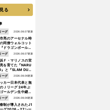
優勝校はここだ！
見る
事
リーグ
2026.08.07更新
市亮のアーセナル時
の同僚ウォルコット
『ドラゴンボール』
大好き ポドルスキは
リーグ
2026.08.07更新
向小次郎に憧れてい
浜Ｆ・マリノスの宮
亮を育てた『NARU
O』と『SLAM DUN
』 中京大中京の同
前
リーグ
2026.08.06更新
へ
生・木原龍一は"ジ
ッカー日本代表と無
ンプ係"だった
のＪリーグ 24年ぶ
ゴールデン生中継の
幕戦でヘタな試合は
リーグ
2026.08.06更新
せられない
春制が導入されたJ1
ーグ2026－27シー