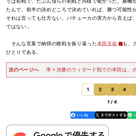
うは初戦で、たぶん僕らの初戦と同様で硬かった。勝機
たんで。前半の決めどころで決めていれば、勝つ可能性
それは言っても仕方ない。パチューカの実力から言えば
ではない」
そんな言葉で納得の敗戦を振り返った
本田圭佑
も、
ひとりである。
次のページへ
準々決勝のウィダード戦での本田は、
機会こそ多かったが、パスをさばくばかりの淡白なプレ
両チームともにミスの多い落ち着かない試合になったこ
バランスをとらざるを得な
1
2
3
4
のページへ
1 / 4
いいね
Xでポストする
line
faceboo
x
k