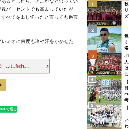
があるとしたら、そこかなと思ってい
秋
1
が数パーセントでも高まっていたが、
リ
ズ
、すべてを出し切ったと言っても過言
を
「
2
気
グレミオに何度も冷や汗をかかせた
く
浴
太
J
3
ァ
人
ボールに触れる
は
ーが多かった。
に
とで、無理せず
4
と
【
次
目
べ
崎
5
「
【
LINEで送る
て
「
い
わ