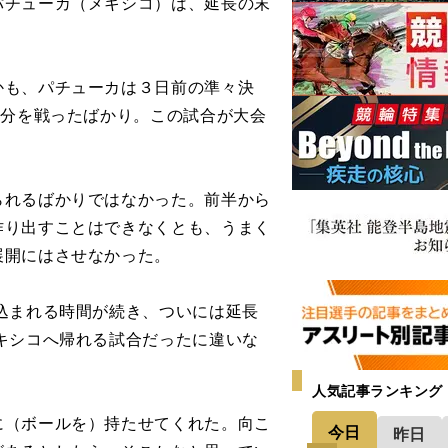
チューカ（メキシコ）は、延長の末
も、パチューカは３日前の準々決
0分を戦ったばかり。この試合が大会
れるばかりではなかった。前半から
作り出すことはできなくとも、うまく
展開にはさせなかった。
込まれる時間が続き、ついには延長
キシコへ帰れる試合だったに違いな
人気記事ランキング
に（ボールを）持たせてくれた。向こ
今日
昨日