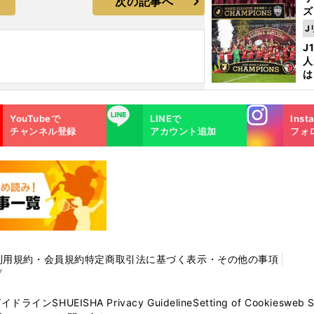
次の記事へ
ズ
J
を
J
人
は
に
と
Instagra
LINE
YouTubeで
LINEで
Inst
m
チャンネル登録
アカウント追加
フォ
利用規約・会員規約
特定商取引法に基づく表示・その他の事項
プ
ガイドライン
SHUEISHA Privacy Guideline
Setting of Cookies
web 