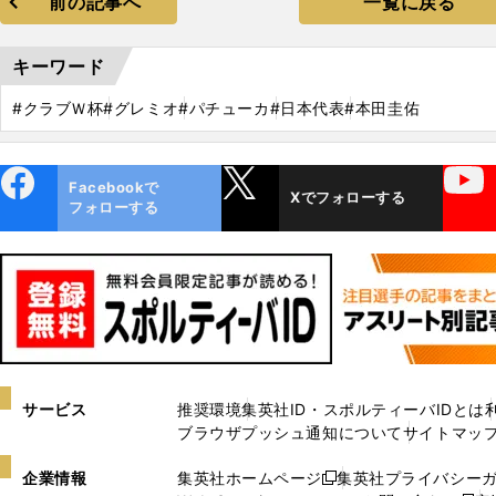
前の記事へ
一覧に戻る
キーワード
#クラブＷ杯
#グレミオ
#パチューカ
#日本代表
#本田圭佑
ebo
X
YouTube
Facebookで
Xでフォローする
ok
フォローする
サービス
推奨環境
集英社ID・スポルティーバIDとは
ブラウザプッシュ通知について
サイトマッ
企業情報
集英社ホームページ
集英社プライバシー
新