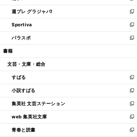
開
ウ
ウ
し
週プレ グラジャパ!
く
で
ィ
い
新
開
ン
ウ
し
Sportiva
く
ド
ィ
い
新
ウ
ン
ウ
し
パラスポ
で
ド
ィ
い
新
開
ウ
ン
ウ
し
書籍
く
で
ド
ィ
い
開
ウ
ン
ウ
文芸・文庫・総合
く
で
ド
ィ
開
ウ
ン
すばる
く
で
ド
新
開
ウ
し
小説すばる
く
で
い
新
開
ウ
し
集英社 文芸ステーション
く
ィ
い
新
ン
ウ
し
web 集英社文庫
ド
ィ
い
新
ウ
ン
ウ
し
青春と読書
で
ド
ィ
い
新
開
ウ
ン