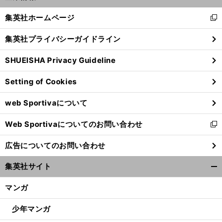
開
く/
集英社ホームページ
新
閉
し
じ
集英社プライバシーガイドライン
い
る
ウ
SHUEISHA Privacy Guideline
ィ
ン
Setting of Cookies
ド
ウ
web Sportivaについて
で
前
開
へ
Web Sportivaについてのお問い合わせ
く
新
し
広告についてのお問い合わせ
い
ウ
集英社サイト
ィ
開
ン
く/
マンガ
ド
閉
ウ
じ
少年マンガ
で
る
開