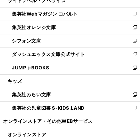
ライトノベル・ノベライズ
く
で
ド
ィ
い
開
ウ
ン
ウ
集英社Webマガジン コバルト
く
で
ド
ィ
新
開
ウ
ン
し
集英社オレンジ文庫
く
で
ド
い
新
開
ウ
ウ
し
シフォン文庫
く
で
ィ
い
新
開
ン
ウ
し
ダッシュエックス文庫公式サイト
く
ド
ィ
い
新
ウ
ン
ウ
し
JUMP j-BOOKS
で
ド
ィ
い
新
開
ウ
ン
ウ
し
キッズ
く
で
ド
ィ
い
開
ウ
ン
ウ
集英社みらい文庫
く
で
ド
ィ
新
開
ウ
ン
し
集英社の児童図書 S-KIDS.LAND
く
で
ド
い
新
開
ウ
ウ
し
オンラインストア・
その他WEBサービス
く
で
ィ
い
開
ン
ウ
オンラインストア
く
ド
ィ