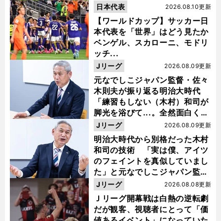
日本代表
2026.08.10更新
【ワールドカップ】サッカー日
本代表を「世界」はどう見たか
ベンゲル、スカローニ、モドリ
ッチ...
Jリーグ
2026.08.09更新
元なでしこジャパン監督・佐々
木則夫が振り返る明治大時代
「練習もしない（木村）和司が
脚光を浴びて...。全然面白くな
い４年間でした」
Jリーグ
2026.08.09更新
明治大時代から別格だった木村
和司の技術 「実は僕、アイツ
のフェイントを真似していまし
た」と元なでしこジャパン監
督・佐々木則夫
Jリーグ
2026.08.08更新
Ｊリーグ開幕戦は白熱の逆転劇
だが観客、視聴者にとって「価
値あるイベント」になっていた