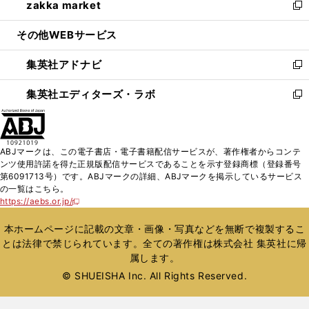
zakka market
く
で
ド
ィ
い
新
開
ウ
ン
ウ
し
その他WEBサービス
く
で
ド
ィ
い
開
ウ
ン
ウ
集英社アドナビ
く
で
ド
ィ
新
開
ウ
ン
し
集英社エディターズ・ラボ
く
で
ド
い
新
開
ウ
ウ
し
く
で
ィ
い
開
ン
ウ
ABJマークは、この電子書店・電子書籍配信サービスが、著作権者からコンテ
く
ド
ィ
ンツ使用許諾を得た正規版配信サービスであることを示す登録商標（登録番号
ウ
ン
第6091713号）です。ABJマークの詳細、ABJマークを掲示しているサービス
で
ド
の一覧はこちら。
開
ウ
https://aebs.or.jp/
新
く
で
し
い
開
本ホームページに記載の文章・画像・写真などを無断で複製するこ
ウ
く
とは法律で禁じられています。全ての著作権は株式会社 集英社に帰
ィ
属します。
ン
ド
© SHUEISHA Inc. All Rights Reserved.
ウ
で
開