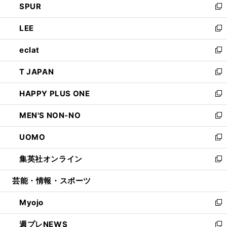
SPUR
で
ド
ィ
い
新
開
ウ
ン
ウ
し
LEE
く
で
ド
ィ
い
新
開
ウ
ン
ウ
し
eclat
く
で
ド
ィ
い
新
開
ウ
ン
ウ
し
T JAPAN
く
で
ド
ィ
い
新
開
ウ
ン
ウ
し
HAPPY PLUS ONE
く
で
ド
ィ
い
新
開
ウ
ン
ウ
し
MEN'S NON-NO
く
で
ド
ィ
い
新
開
ウ
ン
ウ
し
UOMO
く
で
ド
ィ
い
新
開
ウ
ン
ウ
し
集英社オンライン
く
で
ド
ィ
い
新
開
ウ
ン
ウ
し
芸能・情報・スポーツ
く
で
ド
ィ
い
開
ウ
ン
ウ
Myojo
く
で
ド
ィ
新
開
ウ
ン
し
週プレNEWS
く
で
ド
い
新