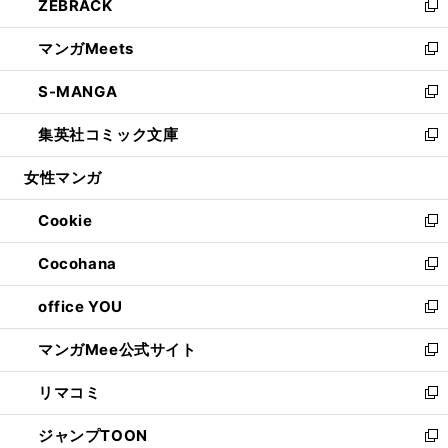
ZEBRACK
く
で
ド
ィ
い
新
開
ウ
ン
ウ
し
マンガMeets
く
で
ド
ィ
い
新
開
ウ
ン
ウ
し
S-MANGA
く
で
ド
ィ
い
新
開
ウ
ン
ウ
し
集英社コミック文庫
く
で
ド
ィ
い
新
開
ウ
ン
ウ
し
女性マンガ
く
で
ド
ィ
い
開
ウ
ン
ウ
Cookie
く
で
ド
ィ
新
開
ウ
ン
し
Cocohana
く
で
ド
い
新
開
ウ
ウ
し
office YOU
く
で
ィ
い
新
開
ン
ウ
し
マンガMee公式サイト
く
ド
ィ
い
新
ウ
ン
ウ
し
リマコミ
で
ド
ィ
い
新
開
ウ
ン
ウ
し
ジャンプTOON
く
で
ド
ィ
い
新