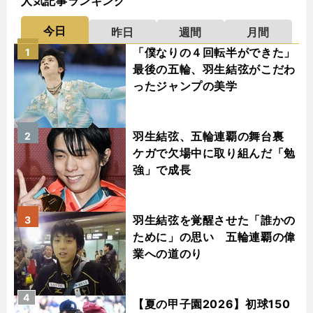
人気記事ランキング
今日
昨日
週間
月間
「僕なりの４回転半ができた」
1
最後の五輪、羽生結弦がこだわ
ったジャンプの美学
羽生結弦、五輪連覇の舞台裏
2
ケガで欠場中に取り組んだ「勉
強」で成長
羽生結弦を覚醒させた「誰かの
3
ために」の思い 五輪連覇の偉
業への道のり
4
【夏の甲子園2026】初球150