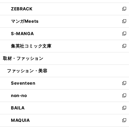
開
ウ
ン
ウ
し
ZEBRACK
く
で
ド
ィ
い
新
開
ウ
ン
ウ
し
マンガMeets
く
で
ド
ィ
い
新
開
ウ
ン
ウ
し
S-MANGA
く
で
ド
ィ
い
新
開
ウ
ン
ウ
し
集英社コミック文庫
く
で
ド
ィ
い
新
開
ウ
ン
ウ
し
取材・ファッション
く
で
ド
ィ
い
開
ウ
ン
ウ
ファッション・美容
く
で
ド
ィ
開
ウ
ン
Seventeen
く
で
ド
新
開
ウ
し
non-no
く
で
い
新
開
ウ
し
BAILA
く
ィ
い
新
ン
ウ
し
MAQUIA
ド
ィ
い
新
ウ
ン
ウ
し