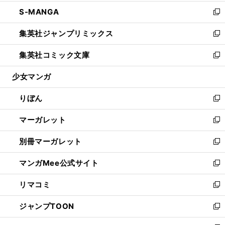
開
ウ
ン
ウ
し
S-MANGA
く
で
ド
ィ
い
新
開
ウ
ン
ウ
し
集英社ジャンプリミックス
く
で
ド
ィ
い
新
開
ウ
ン
ウ
し
集英社コミック文庫
く
で
ド
ィ
い
新
開
ウ
ン
ウ
し
少女マンガ
く
で
ド
ィ
い
開
ウ
ン
ウ
りぼん
く
で
ド
ィ
新
開
ウ
ン
し
マーガレット
く
で
ド
い
新
開
ウ
ウ
し
別冊マーガレット
く
で
ィ
い
新
開
ン
ウ
し
マンガMee公式サイト
く
ド
ィ
い
新
ウ
ン
ウ
し
リマコミ
で
ド
ィ
い
新
開
ウ
ン
ウ
し
ジャンプTOON
く
で
ド
ィ
い
新
開
ウ
ン
ウ
し