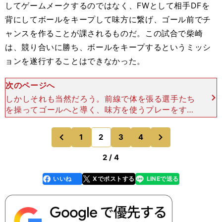
してゲームメークするのではなく、FWとして相手DFを
背にしてボールをキープして味方に繋げ、ゴール前でチ
ャンスを作ることが課されるものだ。この試合で柴崎
は、競り合いに勝ち、ボールをキープするというミッシ
ョンを遂行することはできなかった。
次のページへ
しかしそれも当然だろう。前線で体を張る選手たち
を操ってゴールへと導く、味方を使うプレーをする
のが柴崎の持ち味だ。体を張ってボールをキープす
ることは、彼の選手としての履歴書には書かれてい
次
1
2
3
4
のページへ
のページへ
ないはずだ。 セ
前
2 / 4
いいね
Xでポストする
LINEで送る
line
faceboo
x
k