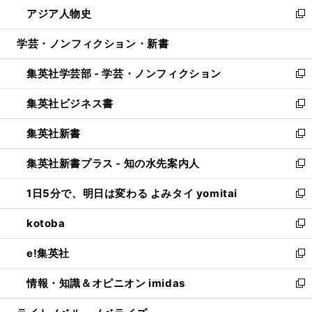
ウ
し
アジア人物史
く
で
ド
ィ
い
新
開
ウ
ン
ウ
し
学芸・ノンフィクション・新書
く
で
ド
ィ
い
開
ウ
ン
ウ
集英社学芸部 - 学芸・ノンフィクション
く
で
ド
ィ
新
開
ウ
ン
し
集英社ビジネス書
く
で
ド
い
新
開
ウ
ウ
し
集英社新書
く
で
ィ
い
新
開
ン
ウ
し
集英社新書プラス - 知の水先案内人
く
ド
ィ
い
新
ウ
ン
ウ
し
1日5分で、明日は変わる よみタイ yomitai
で
ド
ィ
い
新
開
ウ
ン
ウ
し
kotoba
く
で
ド
ィ
い
新
開
ウ
ン
ウ
し
e!集英社
く
で
ド
ィ
い
新
開
ウ
ン
ウ
し
情報・知識＆オピニオン imidas
く
で
ド
ィ
い
新
開
ウ
ン
ウ
し