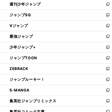
週刊少年ジャンプ
く
新
し
ジャンプSQ
い
新
ウ
し
Vジャンプ
ィ
い
新
ン
ウ
し
最強ジャンプ
ド
ィ
い
新
ウ
ン
ウ
し
少年ジャンプ+
で
ド
ィ
い
新
開
ウ
ン
ウ
し
ジャンプTOON
く
で
ド
ィ
い
新
開
ウ
ン
ウ
し
ZEBRACK
く
で
ド
ィ
い
新
開
ウ
ン
ウ
し
ジャンプルーキー！
く
で
ド
ィ
い
新
開
ウ
ン
ウ
し
S-MANGA
く
で
ド
ィ
い
新
開
ウ
ン
ウ
し
集英社ジャンプリミックス
く
で
ド
ィ
い
新
開
ウ
ン
ウ
し
集英社コミック文庫
く
で
ド