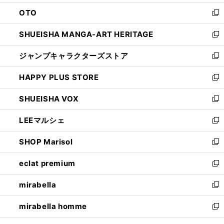
ウ
ン
OTO
で
ド
新
開
ウ
し
SHUEISHA MANGA-ART HERITAGE
く
で
い
新
開
ウ
し
ジャンプキャラクターズストア
く
ィ
い
新
ン
ウ
し
HAPPY PLUS STORE
ド
ィ
い
新
ウ
ン
ウ
し
SHUEISHA VOX
で
ド
ィ
い
新
開
ウ
ン
ウ
し
LEEマルシェ
く
で
ド
ィ
い
新
開
ウ
ン
ウ
し
SHOP Marisol
く
で
ド
ィ
い
新
開
ウ
ン
ウ
し
eclat premium
く
で
ド
ィ
い
新
開
ウ
ン
ウ
し
mirabella
く
で
ド
ィ
い
新
開
ウ
ン
ウ
し
mirabella homme
く
で
ド
ィ
い
新
開
ウ
ン
ウ
し