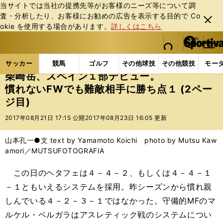
当サイトでは当社の提携先等がお客様のニーズ等について調
査・分析したり、お客様にお勧めの広告を表⽰する⽬的で Co
閉じ
okie を使⽤する場合があります。
詳しくはこちら
る
マイペ
web Sportiva (webスポルティーバ)
検索
メニュ
we
ー
サッカーの記事一覧
海外サッカー
海外サッカー
b
ジ
サッカー
競馬
ゴルフ
その他球技
その他競技
モー
ス
柴崎岳、スペイン１部デビュー。
ポ
慣れないFWでも難敵相手に勝ち点１ (2ペー
ル
ジ目)
テ
ィ
2017年08月21日 17:15 公開
2017年08月23日 16:05 更新
ー
バ
山本孔一●文 text by Yamamoto Koichi photo by Mutsu Kaw
amori／MUTSUFOTOGRAFIA
この日のヘタフェは４－４－２、もしくは４－４－１
－１ともいえるシステムを採用。昨シーズンから慣れ親
しんでいる４－２－３－１ではなかった。守備的MFのマ
ルケル・ベルガラはアスレティック戦のシステムについ