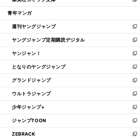
ィ
い
新
開
ウ
ン
ウ
し
青年マンガ
く
で
ド
ィ
い
開
ウ
ン
ウ
週刊ヤングジャンプ
く
で
ド
ィ
新
開
ウ
ン
し
ヤングジャンプ定期購読デジタル
く
で
ド
い
新
開
ウ
ウ
し
ヤンジャン！
く
で
ィ
い
新
開
ン
ウ
し
となりのヤングジャンプ
く
ド
ィ
い
新
ウ
ン
ウ
し
グランドジャンプ
で
ド
ィ
い
新
開
ウ
ン
ウ
し
ウルトラジャンプ
く
で
ド
ィ
い
新
開
ウ
ン
ウ
し
少年ジャンプ+
く
で
ド
ィ
い
新
開
ウ
ン
ウ
し
ジャンプTOON
く
で
ド
ィ
い
新
開
ウ
ン
ウ
し
ZEBRACK
く
で
ド
ィ
い
新