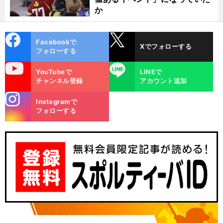
か
cebo
X
Facebookで
Xでフォローする
ok
フォローする
uTube
LINE
YouTubeで
LINEで
チャンネル登録
アカウント追加
stagra
Instagramで
m
フォローする