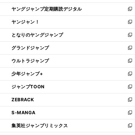
開
ウ
ン
し
ヤングジャンプ定期購読デジタル
く
で
ド
い
新
開
ウ
ウ
し
ヤンジャン！
く
で
ィ
い
新
開
ン
ウ
し
となりのヤングジャンプ
く
ド
ィ
い
新
ウ
ン
ウ
し
グランドジャンプ
で
ド
ィ
い
新
開
ウ
ン
ウ
し
ウルトラジャンプ
く
で
ド
ィ
い
新
開
ウ
ン
ウ
し
少年ジャンプ+
く
で
ド
ィ
い
新
開
ウ
ン
ウ
し
ジャンプTOON
く
で
ド
ィ
い
新
開
ウ
ン
ウ
し
ZEBRACK
く
で
ド
ィ
い
新
開
ウ
ン
ウ
し
S-MANGA
く
で
ド
ィ
い
新
開
ウ
ン
ウ
し
集英社ジャンプリミックス
く
で
ド
ィ
い
新
開
ウ
ン
ウ
し