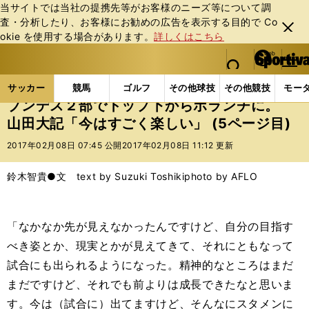
当サイトでは当社の提携先等がお客様のニーズ等について調
査・分析したり、お客様にお勧めの広告を表⽰する⽬的で Co
閉じ
okie を使⽤する場合があります。
詳しくはこちら
る
マイペ
web Sportiva (webスポルティーバ)
検索
メニュ
we
ー
サッカーの記事一覧
海外サッカー
海外サッカー
b
ジ
サッカー
競馬
ゴルフ
その他球技
その他競技
モー
ス
ブンデス２部でトップ下からボランチに。
ポ
山田大記「今はすごく楽しい」 (5ページ目)
ル
テ
2017年02月08日 07:45 公開
2017年02月08日 11:12 更新
ィ
ー
鈴木智貴●文 text by Suzuki Toshiki
photo by AFLO
バ
「なかなか先が見えなかったんですけど、自分の目指す
べき姿とか、現実とかが見えてきて、それにともなって
試合にも出られるようになった。精神的なところはまだ
まだですけど、それでも前よりは成長できたなと思いま
す。今は（試合に）出てますけど、そんなにスタメンに