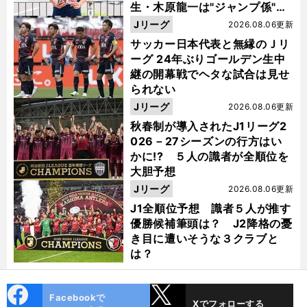
生・木原龍一は"ジャンプ係"だ
った
Jリーグ
2026.08.06更新
サッカー日本代表と無縁のＪリ
ーグ 24年ぶりゴールデン生中
継の開幕戦でヘタな試合は見せ
られない
Jリーグ
2026.08.06更新
秋春制が導入されたJ1リーグ2
026－27シーズンの行方はい
かに!? ５人の識者が全順位を
大胆予想
Jリーグ
2026.08.06更新
J1全順位予想 識者５人が推す
優勝候補筆頭は？ J2降格の憂
き目に遭いそうな３クラブと
は？
cebo
X
Facebookで
Xでフォローする
ok