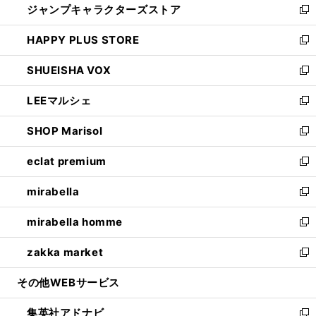
ジャンプキャラクターズストア
く
ィ
い
新
ン
ウ
し
HAPPY PLUS STORE
ド
ィ
い
新
ウ
ン
ウ
し
SHUEISHA VOX
で
ド
ィ
い
新
開
ウ
ン
ウ
し
LEEマルシェ
く
で
ド
ィ
い
新
開
ウ
ン
ウ
し
SHOP Marisol
く
で
ド
ィ
い
新
開
ウ
ン
ウ
し
eclat premium
く
で
ド
ィ
い
新
開
ウ
ン
ウ
し
mirabella
く
で
ド
ィ
い
新
開
ウ
ン
ウ
し
mirabella homme
く
で
ド
ィ
い
新
開
ウ
ン
ウ
し
zakka market
く
で
ド
ィ
い
新
開
ウ
ン
ウ
し
その他WEBサービス
く
で
ド
ィ
い
開
ウ
ン
ウ
集英社アドナビ
く
で
ド
ィ
新