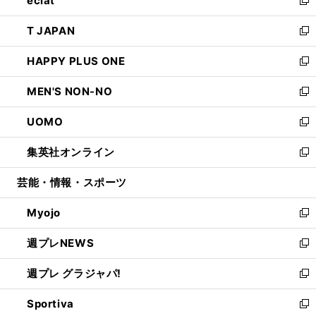
eclat
で
ド
ィ
い
新
開
ウ
ン
ウ
し
T JAPAN
く
で
ド
ィ
い
新
開
ウ
ン
ウ
し
HAPPY PLUS ONE
く
で
ド
ィ
い
新
開
ウ
ン
ウ
し
MEN'S NON-NO
く
で
ド
ィ
い
新
開
ウ
ン
ウ
し
UOMO
く
で
ド
ィ
い
新
開
ウ
ン
ウ
し
集英社オンライン
く
で
ド
ィ
い
新
開
ウ
ン
ウ
し
芸能・情報・スポーツ
く
で
ド
ィ
い
開
ウ
ン
ウ
Myojo
く
で
ド
ィ
新
開
ウ
ン
し
週プレNEWS
く
で
ド
い
新
開
ウ
ウ
し
週プレ グラジャパ!
く
で
ィ
い
新
開
ン
ウ
し
Sportiva
く
ド
ィ
い
新