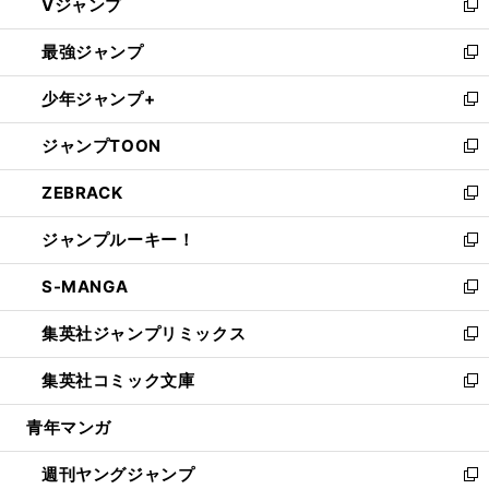
Vジャンプ
ィ
い
新
ン
ウ
し
最強ジャンプ
ド
ィ
い
新
ウ
ン
ウ
し
少年ジャンプ+
で
ド
ィ
い
新
開
ウ
ン
ウ
し
ジャンプTOON
く
で
ド
ィ
い
新
開
ウ
ン
ウ
し
ZEBRACK
く
で
ド
ィ
い
新
開
ウ
ン
ウ
し
ジャンプルーキー！
く
で
ド
ィ
い
新
開
ウ
ン
ウ
し
S-MANGA
く
で
ド
ィ
い
新
開
ウ
ン
ウ
し
集英社ジャンプリミックス
く
で
ド
ィ
い
新
開
ウ
ン
ウ
し
集英社コミック文庫
く
で
ド
ィ
い
新
開
ウ
ン
ウ
し
青年マンガ
く
で
ド
ィ
い
開
ウ
ン
ウ
週刊ヤングジャンプ
く
で
ド
ィ
新