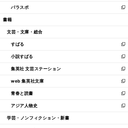
ウ
ン
ウ
し
パラスポ
で
ド
ィ
い
新
開
ウ
ン
ウ
し
書籍
く
で
ド
ィ
い
開
ウ
ン
ウ
文芸・文庫・総合
く
で
ド
ィ
開
ウ
ン
すばる
く
で
ド
新
開
ウ
し
小説すばる
く
で
い
新
開
ウ
し
集英社 文芸ステーション
く
ィ
い
新
ン
ウ
し
web 集英社文庫
ド
ィ
い
新
ウ
ン
ウ
し
青春と読書
で
ド
ィ
い
新
開
ウ
ン
ウ
し
アジア人物史
く
で
ド
ィ
い
新
開
ウ
ン
ウ
し
学芸・ノンフィクション・新書
く
で
ド
ィ
い
開
ウ
ン
ウ