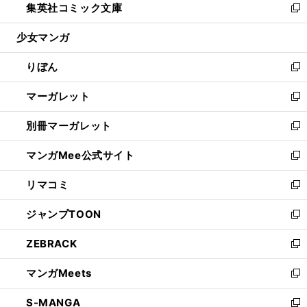
集英社コミック文庫
く
で
ド
ィ
い
新
開
ウ
ン
ウ
し
少女マンガ
く
で
ド
ィ
い
開
ウ
ン
ウ
りぼん
く
で
ド
ィ
新
開
ウ
ン
し
マーガレット
く
で
ド
い
新
開
ウ
ウ
し
別冊マーガレット
く
で
ィ
い
新
開
ン
ウ
し
マンガMee公式サイト
く
ド
ィ
い
新
ウ
ン
ウ
し
リマコミ
で
ド
ィ
い
新
開
ウ
ン
ウ
し
ジャンプTOON
く
で
ド
ィ
い
新
開
ウ
ン
ウ
し
ZEBRACK
く
で
ド
ィ
い
新
開
ウ
ン
ウ
し
マンガMeets
く
で
ド
ィ
い
新
開
ウ
ン
ウ
し
S-MANGA
く
で
ド
ィ
い
新