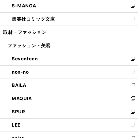
し
S-MANGA
く
で
ド
ィ
い
新
開
ウ
ン
ウ
し
集英社コミック文庫
く
で
ド
ィ
い
新
開
ウ
ン
ウ
し
取材・ファッション
く
で
ド
ィ
い
開
ウ
ン
ウ
ファッション・美容
く
で
ド
ィ
開
ウ
ン
Seventeen
く
で
ド
新
開
ウ
し
non-no
く
で
い
新
開
ウ
し
BAILA
く
ィ
い
新
ン
ウ
し
MAQUIA
ド
ィ
い
新
ウ
ン
ウ
し
SPUR
で
ド
ィ
い
新
開
ウ
ン
ウ
し
LEE
く
で
ド
ィ
い
新
開
ウ
ン
ウ
し
く