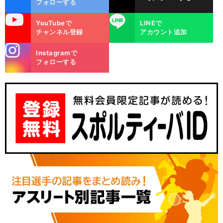
フォローする
uTube
LINE
YouTubeで
LINEで
チャンネル登録
アカウント追加
stagra
Instagramで
m
フォローする