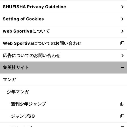
ウ
SHUEISHA Privacy Guideline
ィ
ン
Setting of Cookies
ド
ウ
web Sportivaについて
で
開
Web Sportivaについてのお問い合わせ
く
新
敗
。
チ
」
し
戦がもたらす原口元気の意識改革
「
ームを変えるのも僕の仕事
広告についてのお問い合わせ
い
ウ
集英社サイト
ィ
開
ン
く/
マンガ
ド
閉
ウ
じ
少年マンガ
で
る
開
週刊少年ジャンプ
く
新
し
ジャンプSQ
い
新
ウ
し