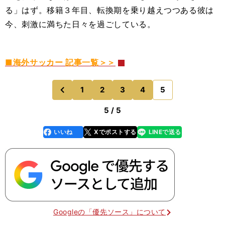
る」はず。移籍３年目、転換期を乗り越えつつある彼は
今、刺激に満ちた日々を過ごしている。
■海外サッカー 記事一覧＞＞
1
2
3
4
5
のページへ
前
5 / 5
いいね
Xでポストする
LINEで送る
line
faceboo
x
k
Googleの「優先ソース」について