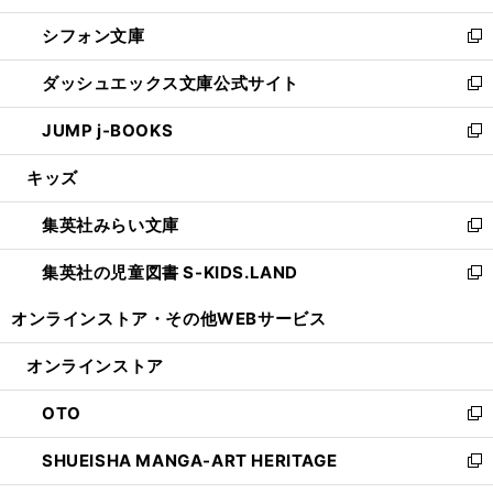
開
ウ
ウ
し
シフォン文庫
く
で
ィ
い
新
開
ン
ウ
し
ダッシュエックス文庫公式サイト
く
ド
ィ
い
新
ウ
ン
ウ
し
JUMP j-BOOKS
で
ド
ィ
い
新
開
ウ
ン
ウ
し
キッズ
く
で
ド
ィ
い
開
ウ
ン
ウ
集英社みらい文庫
く
で
ド
ィ
新
開
ウ
ン
し
集英社の児童図書 S-KIDS.LAND
く
で
ド
い
新
開
ウ
ウ
し
オンラインストア・
その他WEBサービス
く
で
ィ
い
開
ン
ウ
オンラインストア
く
ド
ィ
ウ
ン
OTO
で
ド
新
開
ウ
し
SHUEISHA MANGA-ART HERITAGE
く
で
い
新
開
ウ
し