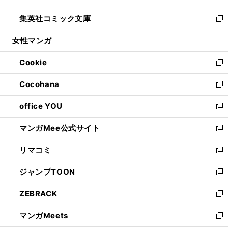
開
ウ
ン
ウ
し
集英社コミック文庫
く
で
ド
ィ
い
新
開
ウ
ン
ウ
し
女性マンガ
く
で
ド
ィ
い
開
ウ
ン
ウ
Cookie
く
で
ド
ィ
新
開
ウ
ン
し
Cocohana
く
で
ド
い
新
開
ウ
ウ
し
office YOU
く
で
ィ
い
新
開
ン
ウ
し
マンガMee公式サイト
く
ド
ィ
い
新
ウ
ン
ウ
し
リマコミ
で
ド
ィ
い
新
開
ウ
ン
ウ
し
ジャンプTOON
く
で
ド
ィ
い
新
開
ウ
ン
ウ
し
ZEBRACK
く
で
ド
ィ
い
新
開
ウ
ン
ウ
し
マンガMeets
く
で
ド
ィ
い
新
開
ウ
ン
ウ