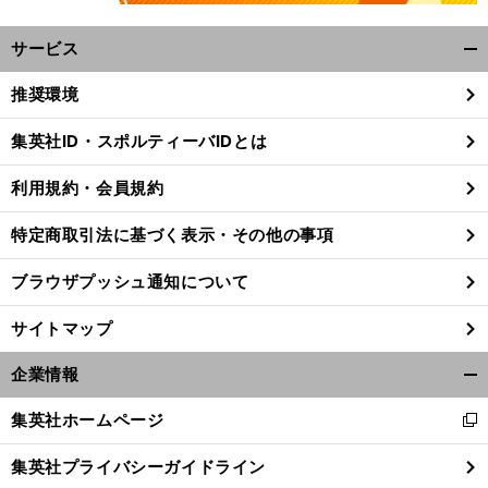
サービス
開
く/
推奨環境
閉
じ
集英社ID・スポルティーバIDとは
る
利用規約・会員規約
特定商取引法に基づく表示・その他の事項
ブラウザプッシュ通知について
サイトマップ
企業情報
開
く/
集英社ホームページ
新
閉
し
じ
集英社プライバシーガイドライン
い
る