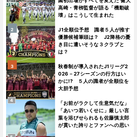
園初出場がすべてを変えた 健大
高崎・青栁監督が語る「機動破
壊」はこうして生まれた
J1全順位予想 識者５人が推す
2
優勝候補筆頭は？ J2降格の憂
き目に遭いそうな３クラブと
は？
秋春制が導入されたJ1リーグ2
3
026－27シーズンの行方はい
かに!? ５人の識者が全順位を
大胆予想
4
「お前がラクして生意気だな」
「あいつ若いくせに」厳しい言
葉を浴びせられるも佐藤慎太郎
が貫いた誇りとファンへの思い
5