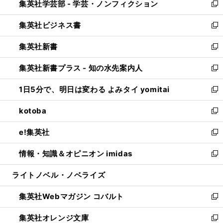
集英社学芸部 - 学芸・ノンフィクション
く
で
ド
ィ
新
開
ウ
ン
し
集英社ビジネス書
く
で
ド
い
新
開
ウ
ウ
し
集英社新書
く
で
ィ
い
新
開
ン
ウ
し
集英社新書プラス - 知の水先案内人
く
ド
ィ
い
新
ウ
ン
ウ
し
1日5分で、明日は変わる よみタイ yomitai
で
ド
ィ
い
新
開
ウ
ン
ウ
し
kotoba
く
で
ド
ィ
い
新
開
ウ
ン
ウ
し
e!集英社
く
で
ド
ィ
い
新
開
ウ
ン
ウ
し
情報・知識＆オピニオン imidas
く
で
ド
ィ
い
新
開
ウ
ン
ウ
し
ライトノベル・ノベライズ
く
で
ド
ィ
い
開
ウ
ン
ウ
集英社Webマガジン コバルト
く
で
ド
ィ
新
開
ウ
ン
し
集英社オレンジ文庫
く
で
ド
い
新