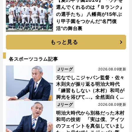
【夏の甲子園2026】「ウチを
選んでくれるのは『Ｂランク』
の選手たち」 八幡商が15年ぶ
り甲子園をつかんだ"名門復
活"の舞台裏
もっと見る
各スポーツコラム記事
Jリーグ
2026.08.09更新
元なでしこジャパン監督・佐々
木則夫が振り返る明治大時代
「練習もしない（木村）和司が
脚光を浴びて...。全然面白くな
い４年間でした」
Jリーグ
2026.08.09更新
明治大時代から別格だった木村
和司の技術 「実は僕、アイツ
のフェイントを真似していまし