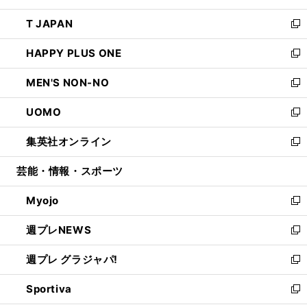
開
ウ
ン
ウ
し
T JAPAN
く
で
ド
ィ
い
新
開
ウ
ン
ウ
し
HAPPY PLUS ONE
く
で
ド
ィ
い
新
開
ウ
ン
ウ
し
MEN'S NON-NO
く
で
ド
ィ
い
新
開
ウ
ン
ウ
し
UOMO
く
で
ド
ィ
い
新
開
ウ
ン
ウ
し
集英社オンライン
く
で
ド
ィ
い
新
開
ウ
ン
ウ
し
芸能・情報・スポーツ
く
で
ド
ィ
い
開
ウ
ン
ウ
Myojo
く
で
ド
ィ
新
開
ウ
ン
し
週プレNEWS
く
で
ド
い
新
開
ウ
ウ
し
週プレ グラジャパ!
く
で
ィ
い
新
開
ン
ウ
し
Sportiva
く
ド
ィ
い
新
ウ
ン
ウ
し