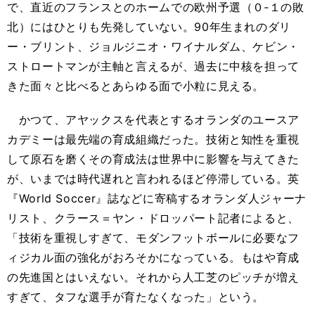
で、直近のフランスとのホームでの欧州予選（０‐１の敗
北）にはひとりも先発していない。90年生まれのダリ
ー・ブリント、ジョルジニオ・ワイナルダム、ケビン・
ストロートマンが主軸と言えるが、過去に中核を担って
きた面々と比べるとあらゆる面で小粒に見える。
かつて、アヤックスを代表とするオランダのユースア
カデミーは最先端の育成組織だった。技術と知性を重視
して原石を磨くその育成法は世界中に影響を与えてきた
が、いまでは時代遅れと言われるほど停滞している。英
『World Soccer』誌などに寄稿するオランダ人ジャーナ
リスト、クラース＝ヤン・ドロッパート記者によると、
「技術を重視しすぎて、モダンフットボールに必要なフ
ィジカル面の強化がおろそかになっている。もはや育成
の先進国とはいえない。それから人工芝のピッチが増え
すぎて、タフな選手が育たなくなった」という。