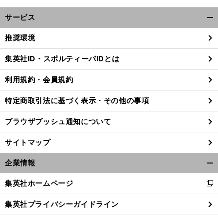
サービス
開
く/
推奨環境
閉
じ
集英社ID・スポルティーバIDとは
る
利用規約・会員規約
特定商取引法に基づく表示・その他の事項
ブラウザプッシュ通知について
サイトマップ
企業情報
開
く/
集英社ホームページ
新
閉
し
じ
集英社プライバシーガイドライン
い
る
ウ