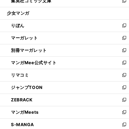
集英社コミック文庫
く
で
ド
ィ
い
新
開
ウ
ン
ウ
し
少女マンガ
く
で
ド
ィ
い
開
ウ
ン
ウ
りぼん
く
で
ド
ィ
新
開
ウ
ン
し
マーガレット
く
で
ド
い
新
開
ウ
ウ
し
別冊マーガレット
く
で
ィ
い
新
開
ン
ウ
し
マンガMee公式サイト
く
ド
ィ
い
新
ウ
ン
ウ
し
リマコミ
で
ド
ィ
い
新
開
ウ
ン
ウ
し
ジャンプTOON
く
で
ド
ィ
い
新
開
ウ
ン
ウ
し
ZEBRACK
く
で
ド
ィ
い
新
開
ウ
ン
ウ
し
マンガMeets
く
で
ド
ィ
い
新
開
ウ
ン
ウ
し
S-MANGA
く
で
ド
ィ
い
新