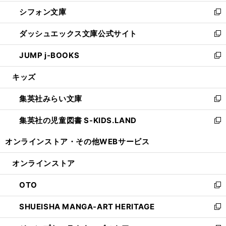
開
ウ
ウ
し
シフォン文庫
く
で
ィ
い
新
開
ン
ウ
し
ダッシュエックス文庫公式サイト
く
ド
ィ
い
新
ウ
ン
ウ
し
JUMP j-BOOKS
で
ド
ィ
い
新
開
ウ
ン
ウ
し
キッズ
く
で
ド
ィ
い
開
ウ
ン
ウ
集英社みらい文庫
く
で
ド
ィ
新
開
ウ
ン
し
集英社の児童図書 S-KIDS.LAND
く
で
ド
い
新
開
ウ
ウ
し
オンラインストア・
その他WEBサービス
く
で
ィ
い
開
ン
ウ
オンラインストア
く
ド
ィ
ウ
ン
OTO
で
ド
新
開
ウ
し
SHUEISHA MANGA-ART HERITAGE
く
で
い
新
開
ウ
し