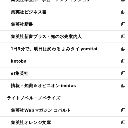
ィ
新
開
ウ
ン
し
集英社ビジネス書
く
で
ド
い
新
開
ウ
ウ
し
集英社新書
く
で
ィ
い
新
開
ン
ウ
し
集英社新書プラス - 知の水先案内人
く
ド
ィ
い
新
ウ
ン
ウ
し
1日5分で、明日は変わる よみタイ yomitai
で
ド
ィ
い
新
開
ウ
ン
ウ
し
kotoba
く
で
ド
ィ
い
新
開
ウ
ン
ウ
し
e!集英社
く
で
ド
ィ
い
新
開
ウ
ン
ウ
し
情報・知識＆オピニオン imidas
く
で
ド
ィ
い
新
開
ウ
ン
ウ
し
ライトノベル・ノベライズ
く
で
ド
ィ
い
開
ウ
ン
ウ
集英社Webマガジン コバルト
く
で
ド
ィ
新
開
ウ
ン
し
集英社オレンジ文庫
く
で
ド
い
新