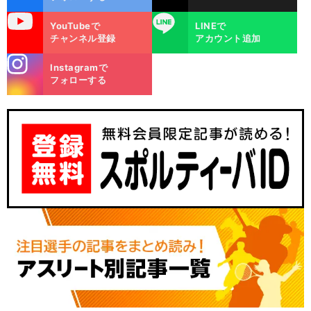
uTube
LINE
YouTubeで
LINEで
チャンネル登録
アカウント追加
stagra
Instagramで
m
フォローする