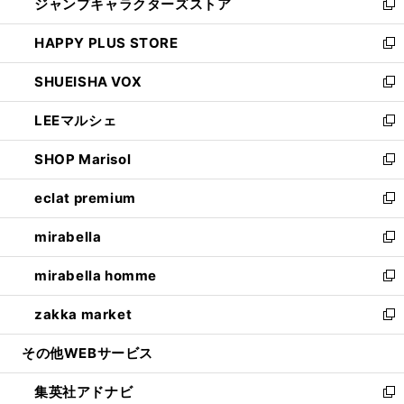
ジャンプキャラクターズストア
く
ィ
い
新
ン
ウ
し
HAPPY PLUS STORE
ド
ィ
い
新
ウ
ン
ウ
し
SHUEISHA VOX
で
ド
ィ
い
新
開
ウ
ン
ウ
し
LEEマルシェ
く
で
ド
ィ
い
新
開
ウ
ン
ウ
し
SHOP Marisol
く
で
ド
ィ
い
新
開
ウ
ン
ウ
し
eclat premium
く
で
ド
ィ
い
新
開
ウ
ン
ウ
し
mirabella
く
で
ド
ィ
い
新
開
ウ
ン
ウ
し
mirabella homme
く
で
ド
ィ
い
新
開
ウ
ン
ウ
し
zakka market
く
で
ド
ィ
い
新
開
ウ
ン
ウ
し
その他WEBサービス
く
で
ド
ィ
い
開
ウ
ン
ウ
集英社アドナビ
く
で
ド
ィ
新