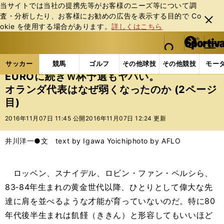
当サイトでは当社の提携先等がお客様のニーズ等について調
査・分析したり、お客様にお勧めの広告を表⽰する⽬的で Co
閉じ
okie を使⽤する場合があります。
詳しくはこちら
る
マイペ
web Sportiva (webスポルティーバ)
検索
メニュ
we
ー
サッカーの記事一覧
海外サッカー
欧州サッカーニ
b
ジ
サッカー
競馬
ゴルフ
その他球技
その他競技
モー
ス
EUROに続きＷ杯予選もヤバい。
ポ
オランダ代表はなぜ弱くなったのか (2ページ
ル
目)
テ
ィ
2016年11月07日 11:45 公開
2016年11月07日 12:24 更新
ー
バ
井川洋一●文 text by Igawa Yoichi
photo by AFLO
ロッベン、スナイデル、ロビン・ファン・ペルシら、
83‐84年生まれの黄金世代以降、ひとりとして偉大な先
達に肩を並べるような才能が育っていないのだ。特に80
年代後半生まれは飢饉（ききん）と形容してもいいほど