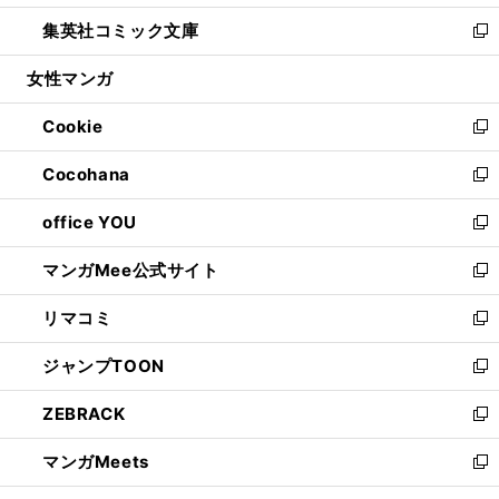
開
ウ
ン
ウ
し
集英社コミック文庫
く
で
ド
ィ
い
新
開
ウ
ン
ウ
し
女性マンガ
く
で
ド
ィ
い
開
ウ
ン
ウ
Cookie
く
で
ド
ィ
新
開
ウ
ン
し
Cocohana
く
で
ド
い
新
開
ウ
ウ
し
office YOU
く
で
ィ
い
新
開
ン
ウ
し
マンガMee公式サイト
く
ド
ィ
い
新
ウ
ン
ウ
し
リマコミ
で
ド
ィ
い
新
開
ウ
ン
ウ
し
ジャンプTOON
く
で
ド
ィ
い
新
開
ウ
ン
ウ
し
ZEBRACK
く
で
ド
ィ
い
新
開
ウ
ン
ウ
し
マンガMeets
く
で
ド
ィ
い
新
開
ウ
ン
ウ
し