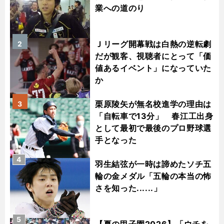
業への道のり
Ｊリーグ開幕戦は白熱の逆転劇
2
だが観客、視聴者にとって「価
値あるイベント」になっていた
か
栗原陵矢が無名校進学の理由は
3
「自転車で13分」 春江工出身
として最初で最後のプロ野球選
手となった
4
羽生結弦が一時は諦めたソチ五
輪の金メダル「五輪の本当の怖
さを知った......」
5