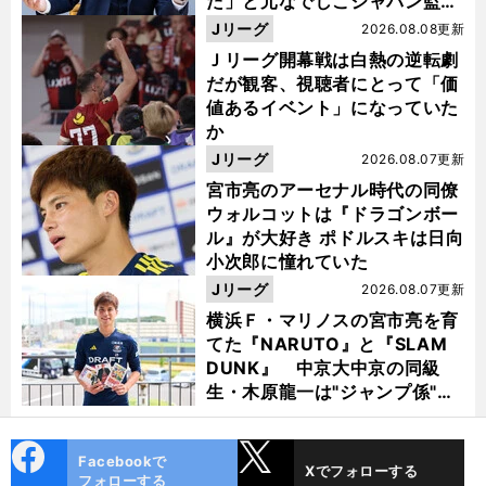
た」と元なでしこジャパン監
督・佐々木則夫
Jリーグ
2026.08.08更新
Ｊリーグ開幕戦は白熱の逆転劇
だが観客、視聴者にとって「価
値あるイベント」になっていた
か
Jリーグ
2026.08.07更新
宮市亮のアーセナル時代の同僚
ウォルコットは『ドラゴンボー
ル』が大好き ポドルスキは日向
小次郎に憧れていた
Jリーグ
2026.08.07更新
横浜Ｆ・マリノスの宮市亮を育
てた『NARUTO』と『SLAM
DUNK』 中京大中京の同級
生・木原龍一は"ジャンプ係"だ
った
cebo
X
Facebookで
Xでフォローする
ok
フォローする