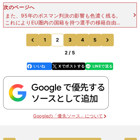
次のページへ
また、95年のボスマン判決の影響も色濃く残る。
これによりEU圏内の国籍を持つ選手の移籍自由化
が認められると、オランダのクラブに所属していた
優秀な選手たちは他国のビッグクラブに根こそぎ引
次
1
2
3
4
5
のページへ
のページへ
き抜かれていった
前
2 / 5
いいね
Xでポストする
LINEで送る
line
faceboo
x
k
Googleの「優先ソース」について