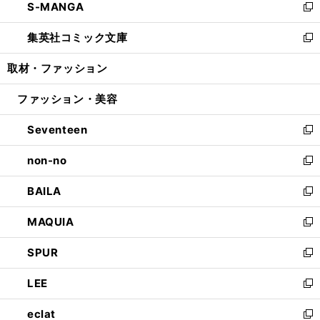
S-MANGA
く
で
ド
ィ
い
新
開
ウ
ン
ウ
し
集英社コミック文庫
く
で
ド
ィ
い
新
開
ウ
ン
ウ
し
取材・ファッション
く
で
ド
ィ
い
開
ウ
ン
ウ
ファッション・美容
く
で
ド
ィ
開
ウ
ン
Seventeen
く
で
ド
新
開
ウ
し
non-no
く
で
い
新
開
ウ
し
BAILA
く
ィ
い
新
ン
ウ
し
MAQUIA
ド
ィ
い
新
ウ
ン
ウ
し
SPUR
で
ド
ィ
い
新
開
ウ
ン
ウ
し
LEE
く
で
ド
ィ
い
新
開
ウ
ン
ウ
し
eclat
く
で
ド
ィ
い
新