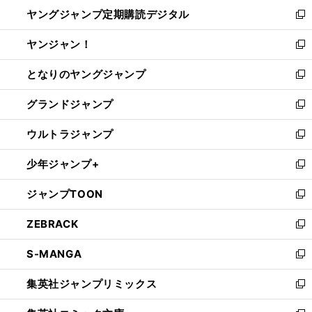
ン
し
ヤングジャンプ定期購読デジタル
く
で
ド
い
新
開
ウ
ウ
し
ヤンジャン！
く
で
ィ
い
新
開
ン
ウ
し
となりのヤングジャンプ
く
ド
ィ
い
新
ウ
ン
ウ
し
グランドジャンプ
で
ド
ィ
い
新
開
ウ
ン
ウ
し
ウルトラジャンプ
く
で
ド
ィ
い
新
開
ウ
ン
ウ
し
少年ジャンプ+
く
で
ド
ィ
い
新
開
ウ
ン
ウ
し
ジャンプTOON
く
で
ド
ィ
い
新
開
ウ
ン
ウ
し
ZEBRACK
く
で
ド
ィ
い
新
開
ウ
ン
ウ
し
S-MANGA
く
で
ド
ィ
い
新
開
ウ
ン
ウ
し
集英社ジャンプリミックス
く
で
ド
ィ
い
新
開
ウ
ン
ウ
し