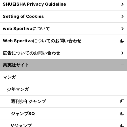
SHUEISHA Privacy Guideline
ィ
ン
Setting of Cookies
ド
ウ
web Sportivaについて
で
開
Web Sportivaについてのお問い合わせ
く
新
前
し
へ
広告についてのお問い合わせ
い
ウ
集英社サイト
ィ
開
ン
く/
マンガ
ド
閉
ウ
じ
少年マンガ
で
る
開
週刊少年ジャンプ
く
新
し
ジャンプSQ
い
新
ウ
し
Vジャンプ
ィ
い
新