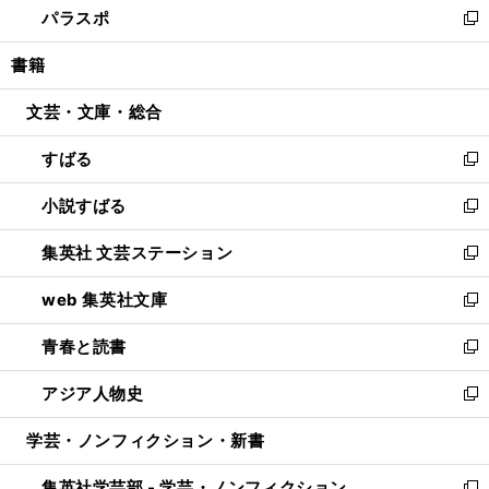
パラスポ
で
ド
ィ
い
新
開
ウ
ン
ウ
し
書籍
く
で
ド
ィ
い
開
ウ
ン
ウ
文芸・文庫・総合
く
で
ド
ィ
開
ウ
ン
すばる
く
で
ド
新
開
ウ
し
小説すばる
く
で
い
新
開
ウ
し
集英社 文芸ステーション
く
ィ
い
新
ン
ウ
し
web 集英社文庫
ド
ィ
い
新
ウ
ン
ウ
し
青春と読書
で
ド
ィ
い
新
開
ウ
ン
ウ
し
アジア人物史
く
で
ド
ィ
い
新
開
ウ
ン
ウ
し
学芸・ノンフィクション・新書
く
で
ド
ィ
い
開
ウ
ン
ウ
集英社学芸部 - 学芸・ノンフィクション
く
で
ド