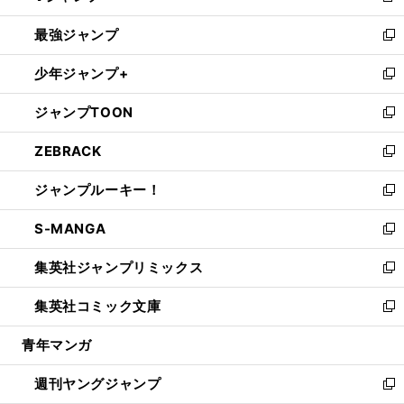
ン
ウ
し
最強ジャンプ
ド
ィ
い
新
ウ
ン
ウ
し
少年ジャンプ+
で
ド
ィ
い
新
開
ウ
ン
ウ
し
ジャンプTOON
く
で
ド
ィ
い
新
開
ウ
ン
ウ
し
ZEBRACK
く
で
ド
ィ
い
新
開
ウ
ン
ウ
し
ジャンプルーキー！
く
で
ド
ィ
い
新
開
ウ
ン
ウ
し
S-MANGA
く
で
ド
ィ
い
新
開
ウ
ン
ウ
し
集英社ジャンプリミックス
く
で
ド
ィ
い
新
開
ウ
ン
ウ
し
集英社コミック文庫
く
で
ド
ィ
い
新
開
ウ
ン
ウ
し
青年マンガ
く
で
ド
ィ
い
開
ウ
ン
ウ
週刊ヤングジャンプ
く
で
ド
ィ
新
開
ウ