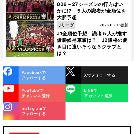
026－27シーズンの行方はい
かに!? ５人の識者が全順位を
大胆予想
Jリーグ
2026.08.06更新
J1全順位予想 識者５人が推す
優勝候補筆頭は？ J2降格の憂
き目に遭いそうな３クラブと
は？
cebo
X
Facebookで
Xでフォローする
ok
フォローする
uTube
LINE
YouTubeで
LINEで
チャンネル登録
アカウント追加
stagra
Instagramで
m
フォローする