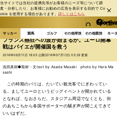
当サイトでは当社の提携先等がお客様のニーズ等について調
査・分析したり、お客様にお勧めの広告を表⽰する⽬的で Co
閉じ
okie を使⽤する場合があります。
詳しくはこちら
る
マイペ
web Sportiva (webスポルティーバ)
検索
メニュ
we
ー
サッカーの記事一覧
海外サッカー
海外サッカー
b
ジ
サッカー
競馬
ゴルフ
その他球技
その他競技
モー
ス
フランス熱狂への波が始まるか。ユーロ開幕
ポ
戦はパイエが開催国を救う
ル
テ
2016年06月11日 18:05 公開
2016年07月12日 03:29 更新
ィ
ー
浅田真樹●取材・文text by Asada Masaki photo by Hara Ma
バ
sashi
この時期のパリは、たいてい観光客でにぎわってい
る。ましてユーロというビッグイベントが開かれている
となれば、なおさらだ。スタジアム周辺でなくとも、街
のあちこちから各国サポーターの騒ぎ声が聞こえてきて
いいはずだ。