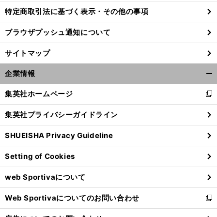
特定商取引法に基づく表示・その他の事項
ブラウザプッシュ通知について
サイトマップ
企業情報
開
く/
集英社ホームページ
新
閉
し
じ
集英社プライバシーガイドライン
い
る
ウ
SHUEISHA Privacy Guideline
ィ
。
前
ン
へ
201
6
Setting of Cookies
ド
ウ
web Sportivaについて
で
開
Web Sportivaについてのお問い合わせ
く
新
し