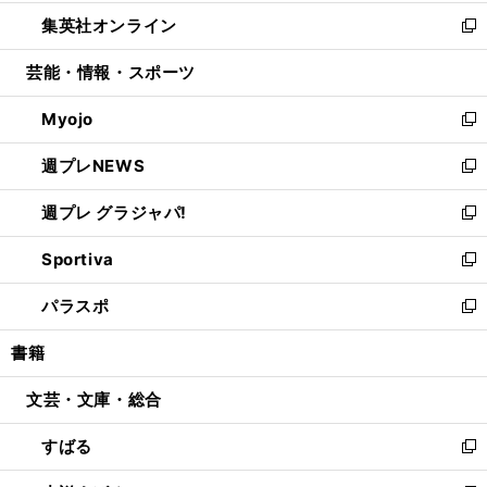
開
ウ
ン
ウ
し
集英社オンライン
く
で
ド
ィ
い
新
開
ウ
ン
ウ
し
芸能・情報・スポーツ
く
で
ド
ィ
い
開
ウ
ン
ウ
Myojo
く
で
ド
ィ
新
開
ウ
ン
し
週プレNEWS
く
で
ド
い
新
開
ウ
ウ
し
週プレ グラジャパ!
く
で
ィ
い
新
開
ン
ウ
し
Sportiva
く
ド
ィ
い
新
ウ
ン
ウ
し
パラスポ
で
ド
ィ
い
新
開
ウ
ン
ウ
し
書籍
く
で
ド
ィ
い
開
ウ
ン
ウ
文芸・文庫・総合
く
で
ド
ィ
開
ウ
ン
すばる
く
で
ド
新
開
ウ
し