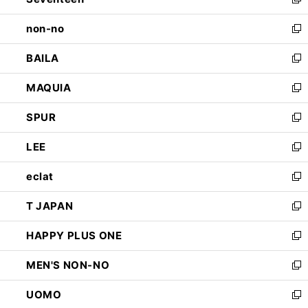
新
開
ウ
し
non-no
く
で
い
新
開
ウ
し
BAILA
く
ィ
い
新
ン
ウ
し
MAQUIA
ド
ィ
い
新
ウ
ン
ウ
し
SPUR
で
ド
ィ
い
新
開
ウ
ン
ウ
し
LEE
く
で
ド
ィ
い
新
開
ウ
ン
ウ
し
eclat
く
で
ド
ィ
い
新
開
ウ
ン
ウ
し
T JAPAN
く
で
ド
ィ
い
新
開
ウ
ン
ウ
し
HAPPY PLUS ONE
く
で
ド
ィ
い
新
開
ウ
ン
ウ
し
MEN'S NON-NO
く
で
ド
ィ
い
新
開
ウ
ン
ウ
し
UOMO
く
で
ド
ィ
い
新