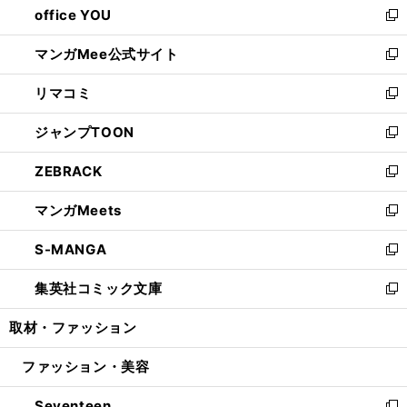
office YOU
く
で
ィ
い
新
開
ン
ウ
し
マンガMee公式サイト
く
ド
ィ
い
新
ウ
ン
ウ
し
リマコミ
で
ド
ィ
い
新
開
ウ
ン
ウ
し
ジャンプTOON
く
で
ド
ィ
い
新
開
ウ
ン
ウ
し
ZEBRACK
く
で
ド
ィ
い
新
開
ウ
ン
ウ
し
マンガMeets
く
で
ド
ィ
い
新
開
ウ
ン
ウ
し
S-MANGA
く
で
ド
ィ
い
新
開
ウ
ン
ウ
し
集英社コミック文庫
く
で
ド
ィ
い
新
開
ウ
ン
ウ
し
取材・ファッション
く
で
ド
ィ
い
開
ウ
ン
ウ
ファッション・美容
く
で
ド
ィ
開
ウ
ン
Seventeen
く
で
ド