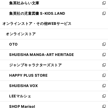
集英社みらい文庫
く
で
ド
ィ
新
開
ウ
ン
し
集英社の児童図書 S-KIDS.LAND
く
で
ド
い
新
開
ウ
ウ
し
オンラインストア・
その他WEBサービス
く
で
ィ
い
開
ン
ウ
オンラインストア
く
ド
ィ
ウ
ン
OTO
で
ド
新
開
ウ
し
SHUEISHA MANGA-ART HERITAGE
く
で
い
新
開
ウ
し
ジャンプキャラクターズストア
く
ィ
い
新
ン
ウ
し
HAPPY PLUS STORE
ド
ィ
い
新
ウ
ン
ウ
し
SHUEISHA VOX
で
ド
ィ
い
新
開
ウ
ン
ウ
し
LEEマルシェ
く
で
ド
ィ
い
新
開
ウ
ン
ウ
し
SHOP Marisol
く
で
ド
ィ
い
新