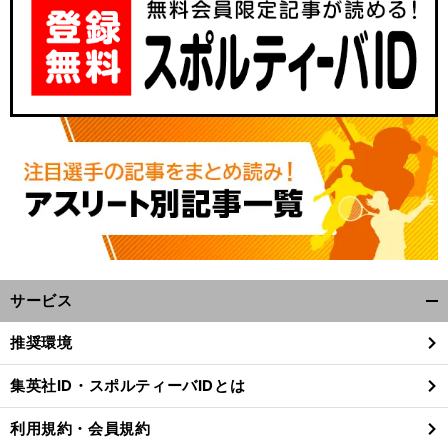
サービス
開
く/
推奨環境
閉
じ
集英社ID・スポルティーバIDとは
る
利用規約・会員規約