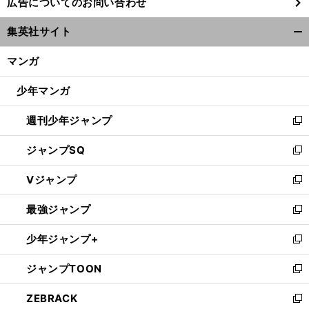
広告についてのお問い合わせ
い
ウ
集英社サイト
ィ
開
ン
く/
マンガ
ド
閉
ウ
じ
少年マンガ
で
る
開
週刊少年ジャンプ
く
新
し
ジャンプSQ
い
新
ウ
し
Vジャンプ
ィ
い
新
ン
ウ
し
最強ジャンプ
ド
ィ
い
新
ウ
ン
ウ
し
少年ジャンプ+
で
ド
ィ
い
新
開
ウ
ン
ウ
し
ジャンプTOON
く
で
ド
ィ
い
新
開
ウ
ン
ウ
し
ZEBRACK
く
で
ド
ィ
い
新