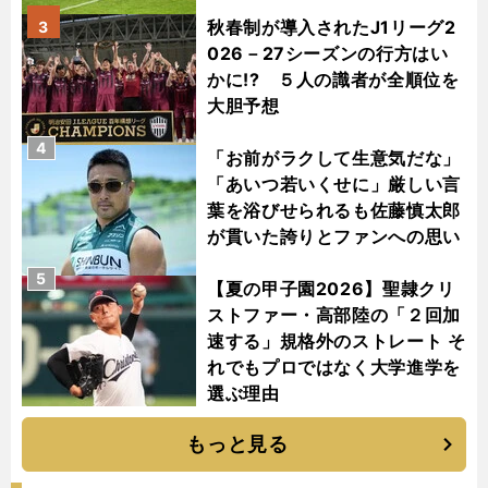
秋春制が導入されたJ1リーグ2
3
026－27シーズンの行方はい
かに!? ５人の識者が全順位を
大胆予想
4
「お前がラクして生意気だな」
「あいつ若いくせに」厳しい言
葉を浴びせられるも佐藤慎太郎
が貫いた誇りとファンへの思い
5
【夏の甲子園2026】聖隷クリ
ストファー・高部陸の「２回加
速する」規格外のストレート そ
れでもプロではなく大学進学を
選ぶ理由
もっと見る