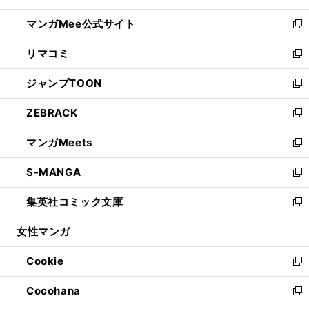
開
ン
ウ
し
マンガMee公式サイト
く
ド
ィ
い
新
ウ
ン
ウ
し
リマコミ
で
ド
ィ
い
新
開
ウ
ン
ウ
し
ジャンプTOON
く
で
ド
ィ
い
新
開
ウ
ン
ウ
し
ZEBRACK
く
で
ド
ィ
い
新
開
ウ
ン
ウ
し
マンガMeets
く
で
ド
ィ
い
新
開
ウ
ン
ウ
し
S-MANGA
く
で
ド
ィ
い
新
開
ウ
ン
ウ
し
集英社コミック文庫
く
で
ド
ィ
い
新
開
ウ
ン
ウ
し
女性マンガ
く
で
ド
ィ
い
開
ウ
ン
ウ
Cookie
く
で
ド
ィ
新
開
ウ
ン
し
Cocohana
く
で
ド
い
新
開
ウ
ウ
し