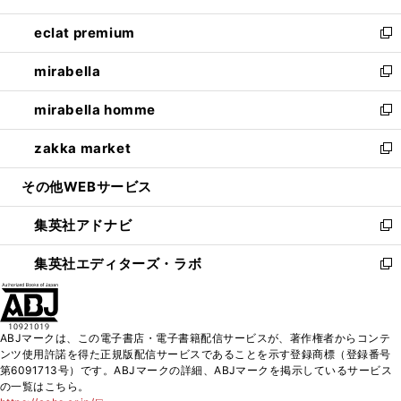
開
ウ
ン
ウ
し
eclat premium
く
で
ド
ィ
い
新
開
ウ
ン
ウ
し
mirabella
く
で
ド
ィ
い
新
開
ウ
ン
ウ
し
mirabella homme
く
で
ド
ィ
い
新
開
ウ
ン
ウ
し
zakka market
く
で
ド
ィ
い
新
開
ウ
ン
ウ
し
その他WEBサービス
く
で
ド
ィ
い
開
ウ
ン
ウ
集英社アドナビ
く
で
ド
ィ
新
開
ウ
ン
し
集英社エディターズ・ラボ
く
で
ド
い
新
開
ウ
ウ
し
く
で
ィ
い
開
ン
ウ
ABJマークは、この電子書店・電子書籍配信サービスが、著作権者からコンテ
く
ド
ィ
ンツ使用許諾を得た正規版配信サービスであることを示す登録商標（登録番号
ウ
ン
第6091713号）です。ABJマークの詳細、ABJマークを掲示しているサービス
で
ド
の一覧はこちら。
開
ウ