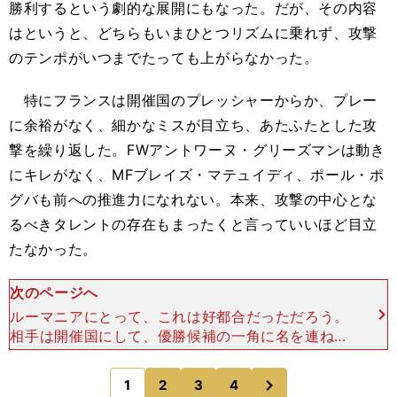
勝利するという劇的な展開にもなった。だが、その内容
はというと、どちらもいまひとつリズムに乗れず、攻撃
のテンポがいつまでたっても上がらなかった。
特にフランスは開催国のプレッシャーからか、プレー
に余裕がなく、細かなミスが目立ち、あたふたとした攻
撃を繰り返した。FWアントワーヌ・グリーズマンは動き
にキレがなく、MFブレイズ・マテュイディ、ポール・ポ
グバも前への推進力になれない。本来、攻撃の中心とな
るべきタレントの存在もまったくと言っていいほど目立
たなかった。
次のページへ
ルーマニアにとって、これは好都合だっただろう。
相手は開催国にして、優勝候補の一角に名を連ねる
フランス。相手をリズムに乗せないまま90分をや
り過ごした結果、引き分けなら上出来の試合であ
次
1
2
3
4
のページへ
る。先制されながら