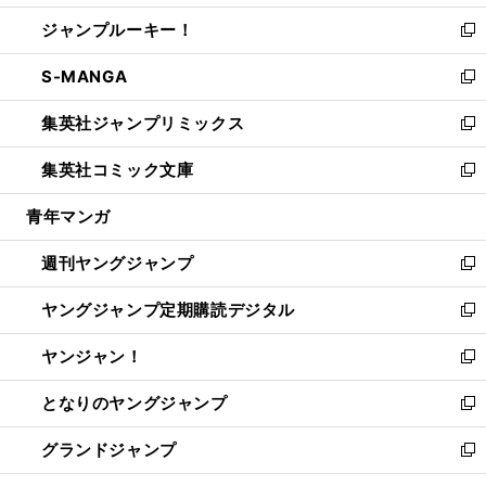
開
ウ
ン
ウ
し
ジャンプルーキー！
く
で
ド
ィ
い
新
開
ウ
ン
ウ
し
S-MANGA
く
で
ド
ィ
い
新
開
ウ
ン
ウ
し
集英社ジャンプリミックス
く
で
ド
ィ
い
新
開
ウ
ン
ウ
し
集英社コミック文庫
く
で
ド
ィ
い
新
開
ウ
ン
ウ
し
青年マンガ
く
で
ド
ィ
い
開
ウ
ン
ウ
週刊ヤングジャンプ
く
で
ド
ィ
新
開
ウ
ン
し
ヤングジャンプ定期購読デジタル
く
で
ド
い
新
開
ウ
ウ
し
ヤンジャン！
く
で
ィ
い
新
開
ン
ウ
し
となりのヤングジャンプ
く
ド
ィ
い
新
ウ
ン
ウ
し
グランドジャンプ
で
ド
ィ
い
新
開
ウ
ン
ウ
し