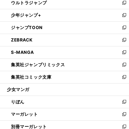
ウルトラジャンプ
く
で
ド
ィ
い
新
開
ウ
ン
ウ
し
少年ジャンプ+
く
で
ド
ィ
い
新
開
ウ
ン
ウ
し
ジャンプTOON
く
で
ド
ィ
い
新
開
ウ
ン
ウ
し
ZEBRACK
く
で
ド
ィ
い
新
開
ウ
ン
ウ
し
S-MANGA
く
で
ド
ィ
い
新
開
ウ
ン
ウ
し
集英社ジャンプリミックス
く
で
ド
ィ
い
新
開
ウ
ン
ウ
し
集英社コミック文庫
く
で
ド
ィ
い
新
開
ウ
ン
ウ
し
少女マンガ
く
で
ド
ィ
い
開
ウ
ン
ウ
りぼん
く
で
ド
ィ
新
開
ウ
ン
し
マーガレット
く
で
ド
い
新
開
ウ
ウ
し
別冊マーガレット
く
で
ィ
い
新