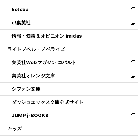
開
ウ
ン
ウ
し
kotoba
く
で
ド
ィ
い
新
開
ウ
ン
ウ
し
e!集英社
く
で
ド
ィ
い
新
開
ウ
ン
ウ
し
情報・知識＆オピニオン imidas
く
で
ド
ィ
い
新
開
ウ
ン
ウ
し
ライトノベル・ノベライズ
く
で
ド
ィ
い
開
ウ
ン
ウ
集英社Webマガジン コバルト
く
で
ド
ィ
新
開
ウ
ン
し
集英社オレンジ文庫
く
で
ド
い
新
開
ウ
ウ
し
シフォン文庫
く
で
ィ
い
新
開
ン
ウ
し
ダッシュエックス文庫公式サイト
く
ド
ィ
い
新
ウ
ン
ウ
し
JUMP j-BOOKS
で
ド
ィ
い
新
開
ウ
ン
ウ
し
キッズ
く
で
ド
ィ
い
開
ウ
ン
ウ