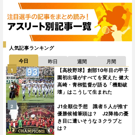
人気記事ランキング
今日
昨日
週間
月間
【高校野球】創部10年目の甲子
1
園初出場がすべてを変えた 健大
高崎・青栁監督が語る「機動破
壊」はこうして生まれた
J1全順位予想 識者５人が推す
2
優勝候補筆頭は？ J2降格の憂
き目に遭いそうな３クラブと
は？