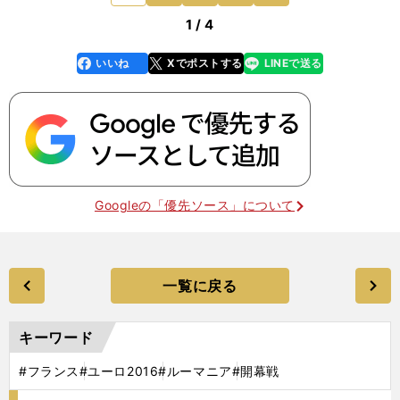
1 / 4
いいね
Xでポストする
LINEで送る
line
faceboo
x
k
Googleの「優先ソース」について
一覧に戻る
キーワード
#フランス
#ユーロ2016
#ルーマニア
#開幕戦