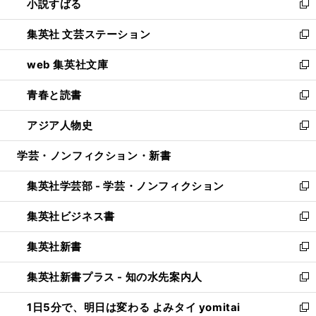
小説すばる
く
で
い
新
開
ウ
し
集英社 文芸ステーション
く
ィ
い
新
ン
ウ
し
web 集英社文庫
ド
ィ
い
新
ウ
ン
ウ
し
青春と読書
で
ド
ィ
い
新
開
ウ
ン
ウ
し
アジア人物史
く
で
ド
ィ
い
新
開
ウ
ン
ウ
し
学芸・ノンフィクション・新書
く
で
ド
ィ
い
開
ウ
ン
ウ
集英社学芸部 - 学芸・ノンフィクション
く
で
ド
ィ
新
開
ウ
ン
し
集英社ビジネス書
く
で
ド
い
新
開
ウ
ウ
し
集英社新書
く
で
ィ
い
新
開
ン
ウ
し
集英社新書プラス - 知の水先案内人
く
ド
ィ
い
新
ウ
ン
ウ
し
1日5分で、明日は変わる よみタイ yomitai
で
ド
ィ
い
新