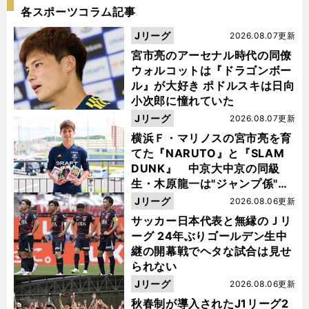
各スポーツコラム記事
Jリーグ
2026.08.07更新
宮市亮のアーセナル時代の同僚
ウォルコットは『ドラゴンボー
ル』が大好き ポドルスキは日向
小次郎に憧れていた
Jリーグ
2026.08.07更新
横浜Ｆ・マリノスの宮市亮を育
てた『NARUTO』と『SLAM
DUNK』 中京大中京の同級
生・木原龍一は"ジャンプ係"だ
った
Jリーグ
2026.08.06更新
サッカー日本代表と無縁のＪリ
ーグ 24年ぶりゴールデン生中
継の開幕戦でヘタな試合は見せ
られない
Jリーグ
2026.08.06更新
秋春制が導入されたJ1リーグ2