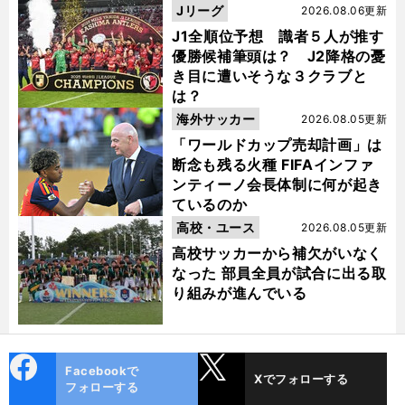
Jリーグ
2026.08.06更新
J1全順位予想 識者５人が推す
優勝候補筆頭は？ J2降格の憂
き目に遭いそうな３クラブと
は？
海外サッカー
2026.08.05更新
「ワールドカップ売却計画」は
断念も残る火種 FIFAインファ
ンティーノ会長体制に何が起き
ているのか
高校・ユース
2026.08.05更新
高校サッカーから補欠がいなく
なった 部員全員が試合に出る取
り組みが進んでいる
cebo
X
Facebookで
Xでフォローする
ok
フォローする