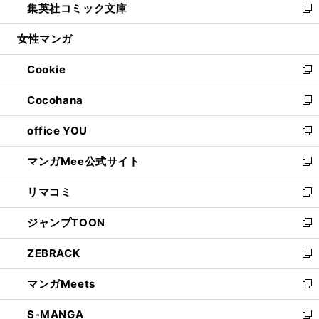
集英社コミック文庫
く
で
ド
ィ
い
新
開
ウ
ン
ウ
し
女性マンガ
く
で
ド
ィ
い
開
ウ
ン
ウ
Cookie
く
で
ド
ィ
新
開
ウ
ン
し
Cocohana
く
で
ド
い
新
開
ウ
ウ
し
office YOU
く
で
ィ
い
新
開
ン
ウ
し
マンガMee公式サイト
く
ド
ィ
い
新
ウ
ン
ウ
し
リマコミ
で
ド
ィ
い
新
開
ウ
ン
ウ
し
ジャンプTOON
く
で
ド
ィ
い
新
開
ウ
ン
ウ
し
ZEBRACK
く
で
ド
ィ
い
新
開
ウ
ン
ウ
し
マンガMeets
く
で
ド
ィ
い
新
開
ウ
ン
ウ
し
S-MANGA
く
で
ド
ィ
い
新