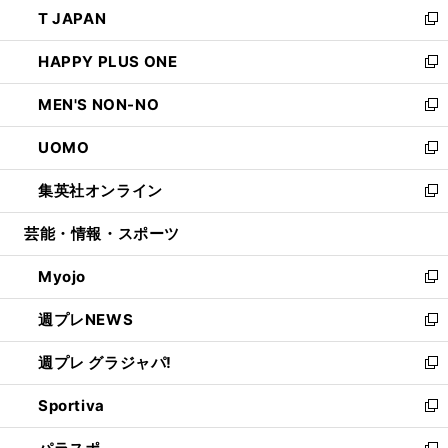
し
T JAPAN
く
で
ド
ィ
い
新
開
ウ
ン
ウ
し
HAPPY PLUS ONE
く
で
ド
ィ
い
新
開
ウ
ン
ウ
し
MEN'S NON-NO
く
で
ド
ィ
い
新
開
ウ
ン
ウ
し
UOMO
く
で
ド
ィ
い
新
開
ウ
ン
ウ
し
集英社オンライン
く
で
ド
ィ
い
新
開
ウ
ン
ウ
し
芸能・情報・スポーツ
く
で
ド
ィ
い
開
ウ
ン
ウ
Myojo
く
で
ド
ィ
新
開
ウ
ン
し
週プレNEWS
く
で
ド
い
新
開
ウ
ウ
し
週プレ グラジャパ!
く
で
ィ
い
新
開
ン
ウ
し
Sportiva
く
ド
ィ
い
新
ウ
ン
ウ
し