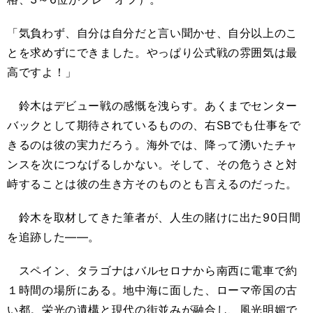
「気負わず、自分は自分だと言い聞かせ、自分以上のこ
とを求めずにできました。やっぱり公式戦の雰囲気は最
高ですよ！」
鈴木はデビュー戦の感慨を洩らす。あくまでセンター
バックとして期待されているものの、右SBでも仕事をで
きるのは彼の実力だろう。海外では、降って湧いたチャ
ンスを次につなげるしかない。そして、その危うさと対
峙することは彼の生き方そのものとも言えるのだった。
鈴木を取材してきた筆者が、人生の賭けに出た90日間
を追跡した――。
スペイン、タラゴナはバルセロナから南西に電車で約
１時間の場所にある。地中海に面した、ローマ帝国の古
い都。栄光の遺構と現代の街並みが融合し、風光明媚で