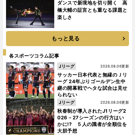
ダンスで新境地を切り開く 高
橋大輔の証言とも重なる課題と
楽しさ
もっと見る
各スポーツコラム記事
Jリーグ
2026.08.06更新
サッカー日本代表と無縁のＪリ
ーグ 24年ぶりゴールデン生中
継の開幕戦でヘタな試合は見せ
られない
Jリーグ
2026.08.06更新
秋春制が導入されたJ1リーグ2
026－27シーズンの行方はい
かに!? ５人の識者が全順位を
大胆予想