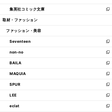
開
ウ
ン
ウ
し
集英社コミック文庫
く
で
ド
ィ
い
新
開
ウ
ン
ウ
し
取材・ファッション
く
で
ド
ィ
い
開
ウ
ン
ウ
ファッション・美容
く
で
ド
ィ
開
ウ
ン
Seventeen
く
で
ド
新
開
ウ
し
non-no
く
で
い
新
開
ウ
し
BAILA
く
ィ
い
新
ン
ウ
し
MAQUIA
ド
ィ
い
新
ウ
ン
ウ
し
SPUR
で
ド
ィ
い
新
開
ウ
ン
ウ
し
LEE
く
で
ド
ィ
い
新
開
ウ
ン
ウ
し
eclat
く
で
ド
ィ
い
新
開
ウ
ン
ウ