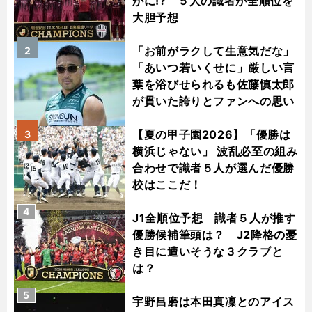
かに!? ５人の識者が全順位を
大胆予想
「お前がラクして生意気だな」
2
「あいつ若いくせに」厳しい言
葉を浴びせられるも佐藤慎太郎
が貫いた誇りとファンへの思い
【夏の甲子園2026】「優勝は
3
横浜じゃない」 波乱必至の組み
合わせで識者５人が選んだ優勝
校はここだ！
4
J1全順位予想 識者５人が推す
優勝候補筆頭は？ J2降格の憂
き目に遭いそうな３クラブと
は？
5
宇野昌磨は本田真凜とのアイス