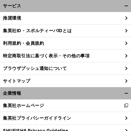
サービス
開
く/
推奨環境
閉
じ
集英社ID・スポルティーバIDとは
る
利用規約・会員規約
」
前
へ
特定商取引法に基づく表示・その他の事項
ブラウザプッシュ通知について
サイトマップ
企業情報
開
く/
集英社ホームページ
新
閉
し
じ
集英社プライバシーガイドライン
い
る
ウ
SHUEISHA Privacy Guideline