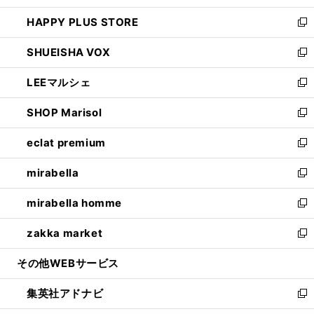
ン
ウ
し
HAPPY PLUS STORE
ド
ィ
い
新
ウ
ン
ウ
し
SHUEISHA VOX
で
ド
ィ
い
新
開
ウ
ン
ウ
し
LEEマルシェ
く
で
ド
ィ
い
新
開
ウ
ン
ウ
し
SHOP Marisol
く
で
ド
ィ
い
新
開
ウ
ン
ウ
し
eclat premium
く
で
ド
ィ
い
新
開
ウ
ン
ウ
し
mirabella
く
で
ド
ィ
い
新
開
ウ
ン
ウ
し
mirabella homme
く
で
ド
ィ
い
新
開
ウ
ン
ウ
し
zakka market
く
で
ド
ィ
い
新
開
ウ
ン
ウ
し
その他WEBサービス
く
で
ド
ィ
い
開
ウ
ン
ウ
集英社アドナビ
く
で
ド
ィ
新
開
ウ
ン
し