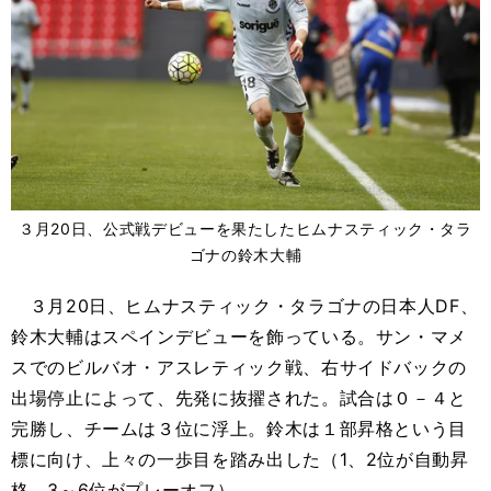
３月20日、公式戦デビューを果たしたヒムナスティック・タラ
ゴナの鈴木大輔
３月20日、ヒムナスティック・タラゴナの日本人DF、
鈴木大輔はスペインデビューを飾っている。サン・マメ
スでのビルバオ・アスレティック戦、右サイドバックの
出場停止によって、先発に抜擢された。試合は０－４と
完勝し、チームは３位に浮上。鈴木は１部昇格という目
標に向け、上々の一歩目を踏み出した（1、2位が自動昇
格、3～6位がプレーオフ）。