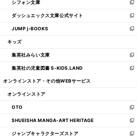
シフォン文庫
く
で
ィ
い
新
開
ン
ウ
し
ダッシュエックス文庫公式サイト
く
ド
ィ
い
新
ウ
ン
ウ
し
JUMP j-BOOKS
で
ド
ィ
い
新
開
ウ
ン
ウ
し
キッズ
く
で
ド
ィ
い
開
ウ
ン
ウ
集英社みらい文庫
く
で
ド
ィ
新
開
ウ
ン
し
集英社の児童図書 S-KIDS.LAND
く
で
ド
い
新
開
ウ
ウ
し
オンラインストア・
その他WEBサービス
く
で
ィ
い
開
ン
ウ
オンラインストア
く
ド
ィ
ウ
ン
OTO
で
ド
新
開
ウ
し
SHUEISHA MANGA-ART HERITAGE
く
で
い
新
開
ウ
し
ジャンプキャラクターズストア
く
ィ
い
新