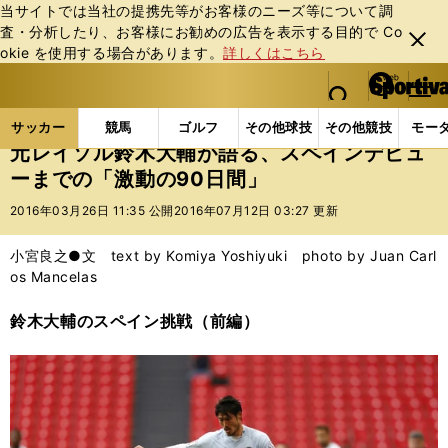
当サイトでは当社の提携先等がお客様のニーズ等について調
査・分析したり、お客様にお勧めの広告を表⽰する⽬的で Co
閉じ
okie を使⽤する場合があります。
詳しくはこちら
る
マイペ
web Sportiva (webスポルティーバ)
検索
メニュ
we
ー
サッカーの記事一覧
海外サッカー
海外サッカー
b
ジ
サッカー
競馬
ゴルフ
その他球技
その他競技
モー
ス
元レイソル鈴木大輔が語る、スペインデビュ
ポ
ーまでの「激動の90日間」
ル
テ
2016年03月26日 11:35 公開
2016年07月12日 03:27 更新
ィ
ー
小宮良之●文 text by Komiya Yoshiyuki photo by Juan Carl
バ
os Mancelas
鈴木大輔のスペイン挑戦（前編）