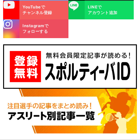
uTube
LINE
YouTubeで
LINEで
チャンネル登録
アカウント追加
stagra
Instagramで
m
フォローする