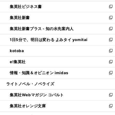
開
ウ
ン
し
集英社ビジネス書
く
で
ド
い
新
開
ウ
ウ
し
集英社新書
く
で
ィ
い
新
開
ン
ウ
し
集英社新書プラス - 知の水先案内人
く
ド
ィ
い
新
ウ
ン
ウ
し
1日5分で、明日は変わる よみタイ yomitai
で
ド
ィ
い
新
開
ウ
ン
ウ
し
kotoba
く
で
ド
ィ
い
新
開
ウ
ン
ウ
し
e!集英社
く
で
ド
ィ
い
新
開
ウ
ン
ウ
し
情報・知識＆オピニオン imidas
く
で
ド
ィ
い
新
開
ウ
ン
ウ
し
ライトノベル・ノベライズ
く
で
ド
ィ
い
開
ウ
ン
ウ
集英社Webマガジン コバルト
く
で
ド
ィ
新
開
ウ
ン
し
集英社オレンジ文庫
く
で
ド
い
新
開
ウ
ウ
し