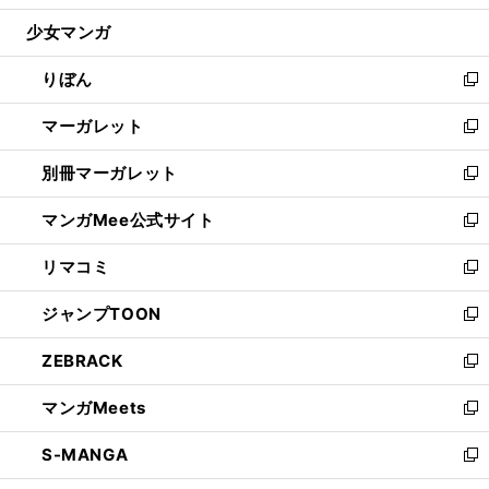
開
ウ
ン
ウ
し
少女マンガ
く
で
ド
ィ
い
開
ウ
ン
ウ
りぼん
く
で
ド
ィ
新
開
ウ
ン
し
マーガレット
く
で
ド
い
新
開
ウ
ウ
し
別冊マーガレット
く
で
ィ
い
新
開
ン
ウ
し
マンガMee公式サイト
く
ド
ィ
い
新
ウ
ン
ウ
し
リマコミ
で
ド
ィ
い
新
開
ウ
ン
ウ
し
ジャンプTOON
く
で
ド
ィ
い
新
開
ウ
ン
ウ
し
ZEBRACK
く
で
ド
ィ
い
新
開
ウ
ン
ウ
し
マンガMeets
く
で
ド
ィ
い
新
開
ウ
ン
ウ
し
S-MANGA
く
で
ド
ィ
い
新
開
ウ
ン
ウ
し