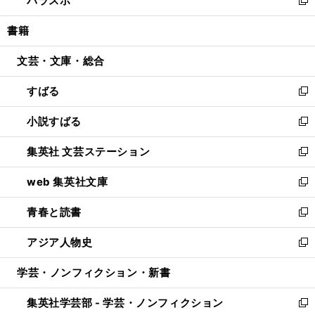
パラスポ
で
ド
ィ
い
新
開
ウ
ン
ウ
し
書籍
く
で
ド
ィ
い
開
ウ
ン
ウ
文芸・文庫・総合
く
で
ド
ィ
開
ウ
ン
すばる
く
で
ド
新
開
ウ
し
小説すばる
く
で
い
新
開
ウ
し
集英社 文芸ステーション
く
ィ
い
新
ン
ウ
し
web 集英社文庫
ド
ィ
い
新
ウ
ン
ウ
し
青春と読書
で
ド
ィ
い
新
開
ウ
ン
ウ
し
アジア人物史
く
で
ド
ィ
い
新
開
ウ
ン
ウ
し
学芸・ノンフィクション・新書
く
で
ド
ィ
い
開
ウ
ン
ウ
集英社学芸部 - 学芸・ノンフィクション
く
で
ド
ィ
新