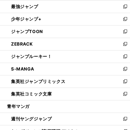
ン
ウ
し
最強ジャンプ
ド
ィ
い
新
ウ
ン
ウ
し
少年ジャンプ+
で
ド
ィ
い
新
開
ウ
ン
ウ
し
ジャンプTOON
く
で
ド
ィ
い
新
開
ウ
ン
ウ
し
ZEBRACK
く
で
ド
ィ
い
新
開
ウ
ン
ウ
し
ジャンプルーキー！
く
で
ド
ィ
い
新
開
ウ
ン
ウ
し
S-MANGA
く
で
ド
ィ
い
新
開
ウ
ン
ウ
し
集英社ジャンプリミックス
く
で
ド
ィ
い
新
開
ウ
ン
ウ
し
集英社コミック文庫
く
で
ド
ィ
い
新
開
ウ
ン
ウ
し
青年マンガ
く
で
ド
ィ
い
開
ウ
ン
ウ
週刊ヤングジャンプ
く
で
ド
ィ
新
開
ウ
ン
し