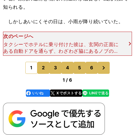
知られる。
しかしあいにくその日は、小雨が降り続いていた。
次のページへ
タクシーでホテルに乗り付けた彼は、玄関の正面に
ある自動ドアを通らず、わざわざ脇にあるノブのつ
いたドアを開けて入ってきた。日に焼けた顔。野性
味のある髭。シルバーのピアス。清潔感のある服
次
1
2
3
4
5
6
のページへ
装。日本でプレーし
1 / 6
いいね
Xでポストする
LINEで送る
line
faceboo
x
k