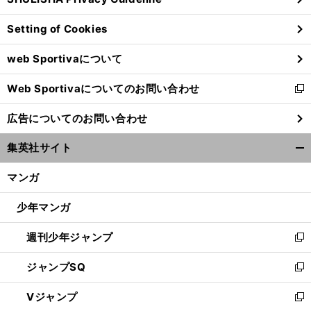
ィ
ン
Setting of Cookies
ド
ウ
web Sportivaについて
で
開
Web Sportivaについてのお問い合わせ
く
新
し
広告についてのお問い合わせ
い
ウ
集英社サイト
ィ
開
ン
く/
マンガ
ド
閉
ウ
じ
少年マンガ
で
る
開
週刊少年ジャンプ
く
新
し
ジャンプSQ
い
新
ウ
し
Vジャンプ
ィ
い
新