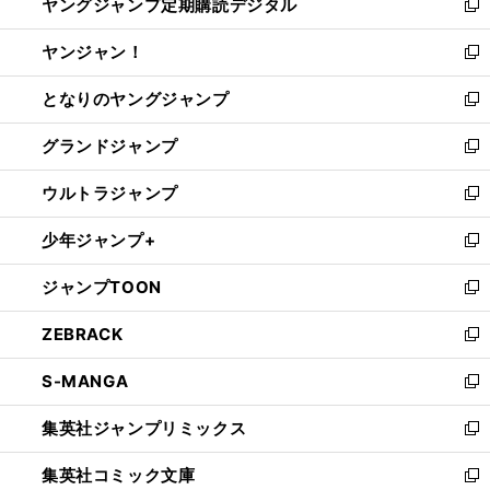
ヤングジャンプ定期購読デジタル
く
で
ド
い
新
開
ウ
ウ
し
ヤンジャン！
く
で
ィ
い
新
開
ン
ウ
し
となりのヤングジャンプ
く
ド
ィ
い
新
ウ
ン
ウ
し
グランドジャンプ
で
ド
ィ
い
新
開
ウ
ン
ウ
し
ウルトラジャンプ
く
で
ド
ィ
い
新
開
ウ
ン
ウ
し
少年ジャンプ+
く
で
ド
ィ
い
新
開
ウ
ン
ウ
し
ジャンプTOON
く
で
ド
ィ
い
新
開
ウ
ン
ウ
し
ZEBRACK
く
で
ド
ィ
い
新
開
ウ
ン
ウ
し
S-MANGA
く
で
ド
ィ
い
新
開
ウ
ン
ウ
し
集英社ジャンプリミックス
く
で
ド
ィ
い
新
開
ウ
ン
ウ
し
集英社コミック文庫
く
で
ド
ィ
い
新