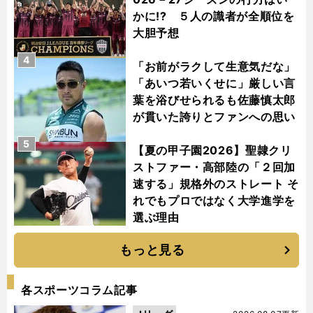
かに!? ５人の識者が全順位を
大胆予想
4
「お前がラクして生意気だな」
「あいつ若いくせに」厳しい言
葉を浴びせられるも佐藤慎太郎
が貫いた誇りとファンへの思い
5
【夏の甲子園2026】聖隷クリ
ストファー・高部陸の「２回加
速する」規格外のストレート そ
れでもプロではなく大学進学を
選ぶ理由
もっと見る
各スポーツコラム記事