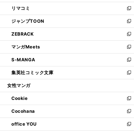
ウ
ン
ウ
し
リマコミ
で
ド
ィ
い
新
開
ウ
ン
ウ
し
ジャンプTOON
く
で
ド
ィ
い
新
開
ウ
ン
ウ
し
ZEBRACK
く
で
ド
ィ
い
新
開
ウ
ン
ウ
し
マンガMeets
く
で
ド
ィ
い
新
開
ウ
ン
ウ
し
S-MANGA
く
で
ド
ィ
い
新
開
ウ
ン
ウ
し
集英社コミック文庫
く
で
ド
ィ
い
新
開
ウ
ン
ウ
し
女性マンガ
く
で
ド
ィ
い
開
ウ
ン
ウ
Cookie
く
で
ド
ィ
新
開
ウ
ン
し
Cocohana
く
で
ド
い
新
開
ウ
ウ
し
office YOU
く
で
ィ
い
新
開
ン
ウ
し