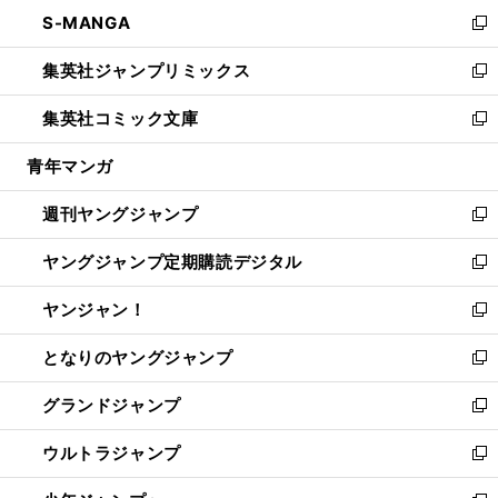
ン
ウ
し
S-MANGA
く
で
ド
ィ
い
新
開
ウ
ン
ウ
し
集英社ジャンプリミックス
く
で
ド
ィ
い
新
開
ウ
ン
ウ
し
集英社コミック文庫
く
で
ド
ィ
い
新
開
ウ
ン
ウ
し
青年マンガ
く
で
ド
ィ
い
開
ウ
ン
ウ
週刊ヤングジャンプ
く
で
ド
ィ
新
開
ウ
ン
し
ヤングジャンプ定期購読デジタル
く
で
ド
い
新
開
ウ
ウ
し
ヤンジャン！
く
で
ィ
い
新
開
ン
ウ
し
となりのヤングジャンプ
く
ド
ィ
い
新
ウ
ン
ウ
し
グランドジャンプ
で
ド
ィ
い
新
開
ウ
ン
ウ
し
ウルトラジャンプ
く
で
ド
ィ
い
新
開
ウ
ン
ウ
し