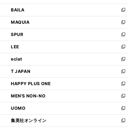
開
ウ
し
BAILA
く
ィ
い
新
ン
ウ
し
MAQUIA
ド
ィ
い
新
ウ
ン
ウ
し
SPUR
で
ド
ィ
い
新
開
ウ
ン
ウ
し
LEE
く
で
ド
ィ
い
新
開
ウ
ン
ウ
し
eclat
く
で
ド
ィ
い
新
開
ウ
ン
ウ
し
T JAPAN
く
で
ド
ィ
い
新
開
ウ
ン
ウ
し
HAPPY PLUS ONE
く
で
ド
ィ
い
新
開
ウ
ン
ウ
し
MEN'S NON-NO
く
で
ド
ィ
い
新
開
ウ
ン
ウ
し
UOMO
く
で
ド
ィ
い
新
開
ウ
ン
ウ
し
集英社オンライン
く
で
ド
ィ
い
新
開
ウ
ン
ウ
し