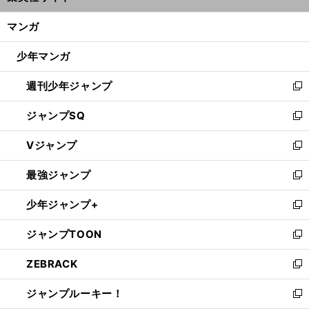
開
ン
く/
マンガ
ド
閉
「
要
」
。
求はしている
岡崎慎司が語ったチームメイトとの連係面
ウ
じ
少年マンガ
で
る
開
週刊少年ジャンプ
く
新
し
ジャンプSQ
い
新
ウ
し
Vジャンプ
ィ
い
新
ン
ウ
し
最強ジャンプ
ド
ィ
い
新
ウ
ン
ウ
し
少年ジャンプ+
で
ド
ィ
い
新
開
ウ
ン
ウ
し
ジャンプTOON
く
で
ド
ィ
い
新
開
ウ
ン
ウ
し
ZEBRACK
く
で
ド
ィ
い
新
開
ウ
ン
ウ
し
ジャンプルーキー！
く
で
ド
ィ
い
新
開
ウ