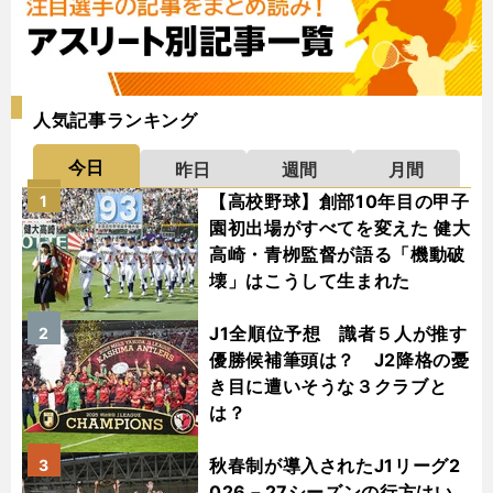
人気記事ランキング
今日
昨日
週間
月間
【高校野球】創部10年目の甲子
1
園初出場がすべてを変えた 健大
高崎・青栁監督が語る「機動破
壊」はこうして生まれた
J1全順位予想 識者５人が推す
2
優勝候補筆頭は？ J2降格の憂
き目に遭いそうな３クラブと
は？
秋春制が導入されたJ1リーグ2
3
026－27シーズンの行方はい