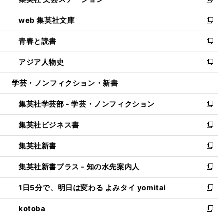
ィ
い
新
ン
ウ
し
web 集英社文庫
ド
ィ
い
新
ウ
ン
ウ
し
青春と読書
で
ド
ィ
い
新
開
ウ
ン
ウ
し
アジア人物史
く
で
ド
ィ
い
新
開
ウ
ン
ウ
し
学芸・ノンフィクション・新書
く
で
ド
ィ
い
開
ウ
ン
ウ
集英社学芸部 - 学芸・ノンフィクション
く
で
ド
ィ
新
開
ウ
ン
し
集英社ビジネス書
く
で
ド
い
新
開
ウ
ウ
し
集英社新書
く
で
ィ
い
新
開
ン
ウ
し
集英社新書プラス - 知の水先案内人
く
ド
ィ
い
新
ウ
ン
ウ
し
1日5分で、明日は変わる よみタイ yomitai
で
ド
ィ
い
新
開
ウ
ン
ウ
し
kotoba
く
で
ド
ィ
い
新