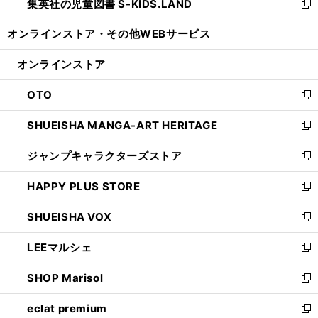
集英社の児童図書 S-KIDS.LAND
く
で
ド
い
新
開
ウ
ウ
し
オンラインストア・
その他WEBサービス
く
で
ィ
い
開
ン
ウ
オンラインストア
く
ド
ィ
ウ
ン
OTO
で
ド
新
開
ウ
し
SHUEISHA MANGA-ART HERITAGE
く
で
い
新
開
ウ
し
ジャンプキャラクターズストア
く
ィ
い
新
ン
ウ
し
HAPPY PLUS STORE
ド
ィ
い
新
ウ
ン
ウ
し
SHUEISHA VOX
で
ド
ィ
い
新
開
ウ
ン
ウ
し
LEEマルシェ
く
で
ド
ィ
い
新
開
ウ
ン
ウ
し
SHOP Marisol
く
で
ド
ィ
い
新
開
ウ
ン
ウ
し
eclat premium
く
で
ド
ィ
い
新