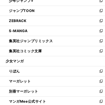
少年ジャンプ+
く
で
ド
ィ
い
新
開
ウ
ン
ウ
し
ジャンプTOON
く
で
ド
ィ
い
新
開
ウ
ン
ウ
し
ZEBRACK
く
で
ド
ィ
い
新
開
ウ
ン
ウ
し
S-MANGA
く
で
ド
ィ
い
新
開
ウ
ン
ウ
し
集英社ジャンプリミックス
く
で
ド
ィ
い
新
開
ウ
ン
ウ
し
集英社コミック文庫
く
で
ド
ィ
い
新
開
ウ
ン
ウ
し
少女マンガ
く
で
ド
ィ
い
開
ウ
ン
ウ
りぼん
く
で
ド
ィ
新
開
ウ
ン
し
マーガレット
く
で
ド
い
新
開
ウ
ウ
し
別冊マーガレット
く
で
ィ
い
新
開
ン
ウ
し
マンガMee公式サイト
く
ド
ィ
い
新