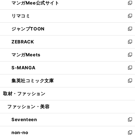
マンガMee公式サイト
く
ド
ィ
い
新
ウ
ン
ウ
し
リマコミ
で
ド
ィ
い
新
開
ウ
ン
ウ
し
ジャンプTOON
く
で
ド
ィ
い
新
開
ウ
ン
ウ
し
ZEBRACK
く
で
ド
ィ
い
新
開
ウ
ン
ウ
し
マンガMeets
く
で
ド
ィ
い
新
開
ウ
ン
ウ
し
S-MANGA
く
で
ド
ィ
い
新
開
ウ
ン
ウ
し
集英社コミック文庫
く
で
ド
ィ
い
新
開
ウ
ン
ウ
し
取材・ファッション
く
で
ド
ィ
い
開
ウ
ン
ウ
ファッション・美容
く
で
ド
ィ
開
ウ
ン
Seventeen
く
で
ド
新
開
ウ
し
non-no
く
で
い
新