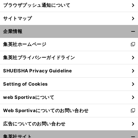
ブラウザプッシュ通知について
サイトマップ
企業情報
開
く/
集英社ホームページ
新
閉
し
じ
集英社プライバシーガイドライン
い
る
ウ
SHUEISHA Privacy Guideline
ィ
ン
Setting of Cookies
ド
ウ
web Sportivaについて
で
開
Web Sportivaについてのお問い合わせ
く
新
し
広告についてのお問い合わせ
い
ウ
集英社サイト
ィ