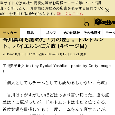
当サイトでは当社の提携先等がお客様のニーズ等について調
査・分析したり、お客様にお勧めの広告を表⽰する⽬的で Co
閉じ
okie を使⽤する場合があります。
詳しくはこちら
る
マイペ
web Sportiva (webスポルティーバ)
検索
メニュ
we
ー
サッカーの記事一覧
海外サッカー
海外サッカー
b
ジ
サッカー
競馬
ゴルフ
その他球技
その他競技
モー
ス
香川真司も認めた「力の差」。ドルトムン
ポ
ト、バイエルンに完敗 (4ページ目)
ル
テ
2015年10月05日 17:35 公開
2016年07月12日 03:21 更新
ィ
ー
了戒美子●文 text by Ryokai Yoshiko photo by Getty Image
バ
s
「個人としてもチームとしても認めるしかない。完敗」
香川はすがすがしいほどはっきり言い切った。勝ち点
差は７に広がったが、ドルトムントはまだ２位である。
首位奪還を目指してもう一度チームを立て直すことが、