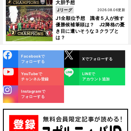
大胆予想
Jリーグ
2026.08.06更新
J1全順位予想 識者５人が推す
優勝候補筆頭は？ J2降格の憂
き目に遭いそうな３クラブと
は？
cebo
X
Facebookで
Xでフォローする
ok
フォローする
uTube
LINE
YouTubeで
LINEで
チャンネル登録
アカウント追加
stagra
Instagramで
m
フォローする