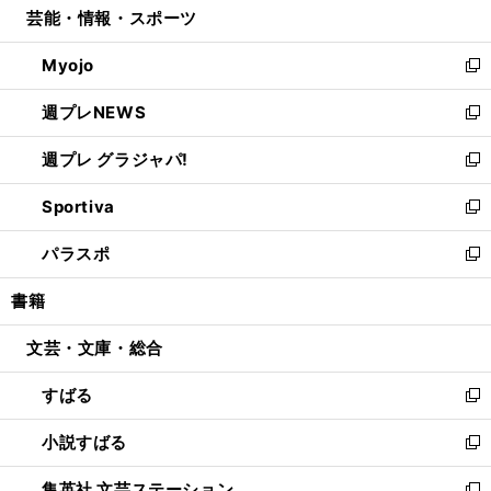
芸能・情報・スポーツ
く
で
ド
ィ
い
開
ウ
ン
ウ
Myojo
く
で
ド
ィ
新
開
ウ
ン
し
週プレNEWS
く
で
ド
い
新
開
ウ
ウ
し
週プレ グラジャパ!
く
で
ィ
い
新
開
ン
ウ
し
Sportiva
く
ド
ィ
い
新
ウ
ン
ウ
し
パラスポ
で
ド
ィ
い
新
開
ウ
ン
ウ
し
書籍
く
で
ド
ィ
い
開
ウ
ン
ウ
文芸・文庫・総合
く
で
ド
ィ
開
ウ
ン
すばる
く
で
ド
新
開
ウ
し
小説すばる
く
で
い
新
開
ウ
し
集英社 文芸ステーション
く