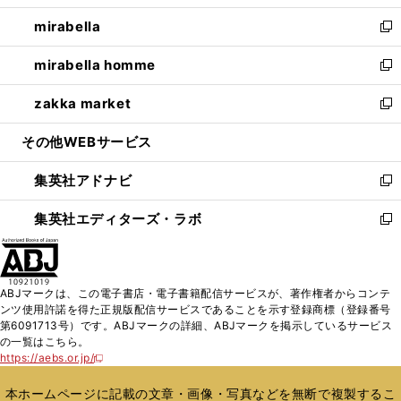
開
ウ
ン
ウ
し
mirabella
く
で
ド
ィ
い
新
開
ウ
ン
ウ
し
mirabella homme
く
で
ド
ィ
い
新
開
ウ
ン
ウ
し
zakka market
く
で
ド
ィ
い
新
開
ウ
ン
ウ
し
その他WEBサービス
く
で
ド
ィ
い
開
ウ
ン
ウ
集英社アドナビ
く
で
ド
ィ
新
開
ウ
ン
し
集英社エディターズ・ラボ
く
で
ド
い
新
開
ウ
ウ
し
く
で
ィ
い
開
ン
ウ
ABJマークは、この電子書店・電子書籍配信サービスが、著作権者からコンテ
く
ド
ィ
ンツ使用許諾を得た正規版配信サービスであることを示す登録商標（登録番号
ウ
ン
第6091713号）です。ABJマークの詳細、ABJマークを掲示しているサービス
で
ド
の一覧はこちら。
開
ウ
https://aebs.or.jp/
新
く
で
し
い
開
本ホームページに記載の文章・画像・写真などを無断で複製するこ