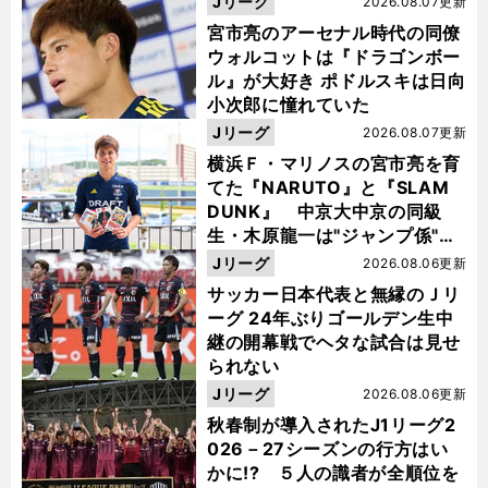
Jリーグ
2026.08.07更新
宮市亮のアーセナル時代の同僚
ウォルコットは『ドラゴンボー
ル』が大好き ポドルスキは日向
小次郎に憧れていた
Jリーグ
2026.08.07更新
横浜Ｆ・マリノスの宮市亮を育
てた『NARUTO』と『SLAM
DUNK』 中京大中京の同級
生・木原龍一は"ジャンプ係"だ
った
Jリーグ
2026.08.06更新
サッカー日本代表と無縁のＪリ
ーグ 24年ぶりゴールデン生中
継の開幕戦でヘタな試合は見せ
られない
Jリーグ
2026.08.06更新
秋春制が導入されたJ1リーグ2
026－27シーズンの行方はい
かに!? ５人の識者が全順位を