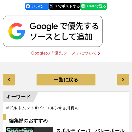
いいね
Xでポストする
LINEで送る
line
faceboo
x
k
Googleの「優先ソース」について
一覧に戻る
キーワード
#ドルトムント
#バイエルン
#香川真司
編集部のおすすめ
スポルティーバ バレーボール