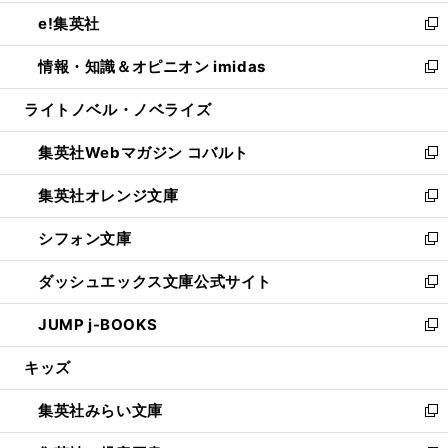
開
ウ
ン
ウ
し
e!集英社
く
で
ド
ィ
い
新
開
ウ
ン
ウ
し
情報・知識＆オピニオン imidas
く
で
ド
ィ
い
新
開
ウ
ン
ウ
し
ライトノベル・ノベライズ
く
で
ド
ィ
い
開
ウ
ン
ウ
集英社Webマガジン コバルト
く
で
ド
ィ
新
開
ウ
ン
し
集英社オレンジ文庫
く
で
ド
い
新
開
ウ
ウ
し
シフォン文庫
く
で
ィ
い
新
開
ン
ウ
し
ダッシュエックス文庫公式サイト
く
ド
ィ
い
新
ウ
ン
ウ
し
JUMP j-BOOKS
で
ド
ィ
い
新
開
ウ
ン
ウ
し
キッズ
く
で
ド
ィ
い
開
ウ
ン
ウ
集英社みらい文庫
く
で
ド
ィ
新
開
ウ
ン
し