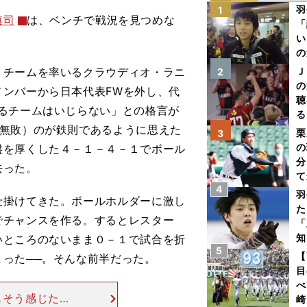
羽
1
慎司
は、ベンチで戦況を見つめな
「
い
の
チームを率いるクラウディオ・ラニ
Ｊ
2
の
ンバーから日本代表FWを外し、代
聴
るチームはいじらない」との格言が
る
戦無敗）のが鉄則であるように思えた
い
栗
3
の
盤を厚くした４－１－４－１でボール
分
去った。
て
4
球
羽
掛けてきた。ボールホルダーに激し
た
でチャンスを作る。するとレスター
「
知
いところのないまま０－１で試合を折
5
【
った──。そんな前半だった。
目
べ
もそう感じたの
崎