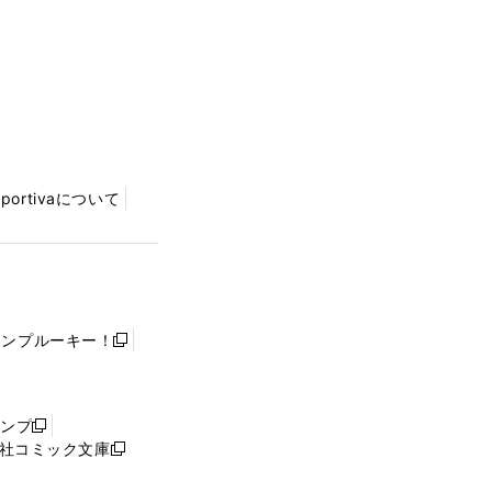
Sportivaについて
ャンプルーキー！
新
し
い
ウ
ャンプ
新
ィ
社コミック文庫
し
新
ン
い
し
ド