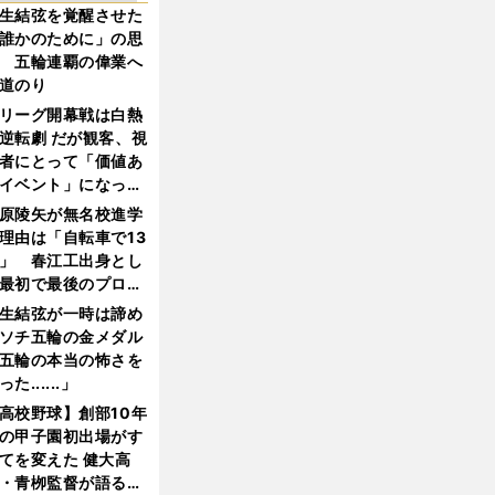
生結弦を覚醒させた
誰かのために」の思
 五輪連覇の偉業へ
道のり
リーグ開幕戦は白熱
逆転劇 だが観客、視
者にとって「価値あ
イベント」になって
たか
原陵矢が無名校進学
理由は「自転車で13
」 春江工出身とし
最初で最後のプロ野
選手となった
生結弦が一時は諦め
ソチ五輪の金メダル
五輪の本当の怖さを
った......」
高校野球】創部10年
の甲子園初出場がす
てを変えた 健大高
・青栁監督が語る