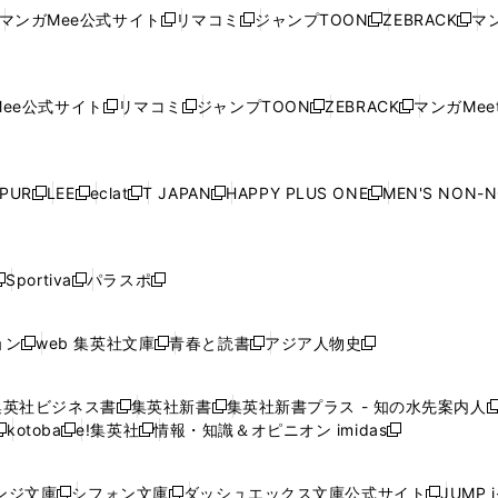
い
ウ
い
ウ
い
ウ
い
ウ
ウ
ド
ウ
ウ
ウ
マンガMee公式サイト
リマコミ
ジャンプTOON
ZEBRACK
マン
新
新
新
新
ウ
ィ
ウ
ィ
ウ
ィ
ウ
で
で
ウ
で
で
で
し
し
し
し
し
ィ
ン
ィ
ン
ィ
ン
ィ
開
開
で
開
開
開
い
い
い
い
い
ン
ド
ン
ド
ン
ド
ン
く
く
開
く
く
く
ウ
ウ
ウ
ウ
ウ
ド
ウ
ド
ウ
ド
ウ
ド
ee公式サイト
リマコミ
ジャンプTOON
ZEBRACK
マンガMeet
く
新
新
新
新
ィ
ィ
ィ
ィ
ィ
ウ
で
ウ
で
ウ
で
ウ
し
し
し
し
ン
ン
ン
ン
ン
で
開
で
開
で
開
で
い
い
い
い
ド
ド
ド
ド
ド
開
く
開
く
開
く
開
ウ
ウ
ウ
ウ
ウ
ウ
ウ
ウ
ウ
PUR
LEE
eclat
T JAPAN
HAPPY PLUS ONE
MEN'S NON-
く
く
く
く
新
新
新
新
新
ィ
ィ
ィ
ィ
で
で
で
で
で
し
し
し
し
し
ン
ン
ン
ン
開
開
開
開
開
い
い
い
い
い
ド
ド
ド
ド
く
く
く
く
く
ウ
ウ
ウ
ウ
ウ
ウ
ウ
ウ
ウ
Sportiva
パラスポ
新
新
ィ
ィ
ィ
ィ
ィ
で
で
で
で
し
し
し
ン
ン
ン
ン
ン
開
開
開
開
い
い
い
ド
ド
ド
ド
ド
ョン
web 集英社文庫
青春と読書
アジア人物史
く
く
く
く
新
新
新
新
ウ
ウ
ウ
ウ
ウ
ウ
ウ
ウ
し
し
し
し
ィ
ィ
ィ
で
で
で
で
で
い
い
い
い
ン
ン
ン
集英社ビジネス書
集英社新書
集英社新書プラス - 知の水先案内人
開
開
開
開
開
新
新
新
ウ
ウ
ウ
ウ
ド
ド
ド
kotoba
e!集英社
情報・知識＆オピニオン imidas
く
く
く
く
く
新
し
新
し
新
ィ
ィ
ィ
ィ
ウ
ウ
ウ
し
し
い
し
い
し
ン
ン
ン
ン
で
で
で
い
い
ウ
い
ウ
い
ド
ド
ド
ド
ンジ文庫
シフォン文庫
ダッシュエックス文庫公式サイト
JUMP 
開
開
開
新
新
新