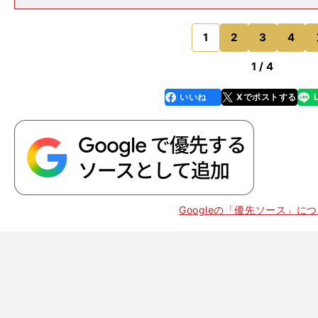
だろう。ハーフタイムに入ると、岡崎はフィジカルコー
めのアップを開始。ベンチに置いてあった背番号20の
み、後半頭からピッチに立
1
2
3
4
のページへ
1 / 4
いいね
Xでポストする
line
faceboo
x
k
Googleの「優先ソース」に
。