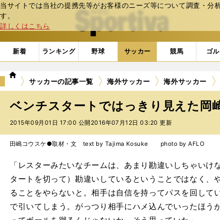
当サイトでは当社の提携先等がお客様のニーズ等について調査・分析し
web Sportiva (webスポルティーバ)
す。
詳しくはこちら
新着
ランキング
野球
サッカー
競馬
ゴル
we
サッカーの記事一覧
海外サッカー
海外サッカー
b
ス
ベンチスタートではっきり見えた岡
ポ
ル
2015年09月01日 17:00 公開
2016年07月12日 03:20 更新
テ
ィ
田嶋コウスケ●取材・文 text by Tajima Kosuke photo by AFLO
ー
バ
「レスターみたいなチームは、あまり勘違いしちゃいけ
タートを切って）勘違いしているということではなく、
ることをやらないと。相手は自信を持ってパスを回して
で引いてしまう。がっつり相手にハメ込んでいったほう