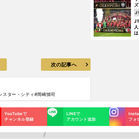
ズ
J
を
J
人
は
に
と
次の記事へ
レスター・シティ
#岡崎慎司
Instagra
LINE
YouTubeで
LINEで
Inst
m
チャンネル登録
アカウント追加
フォ