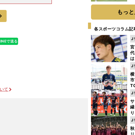
チと１対１で強
「
ユニホームを掴
て
もっと
次
各スポーツコラム記
J
LINEで送る
宮
代
は
が
J
日
横
た
市
T
ついて
K
J
級
サ
ャ
縁
り
開
J
香川真司がいまフル出場にこだわる理由
見
秋
リ