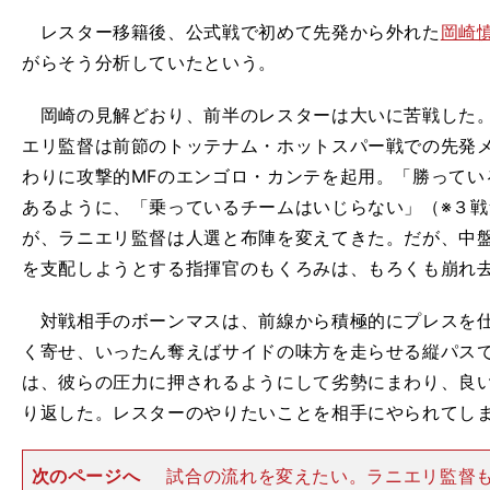
レスター移籍後、公式戦で初めて先発から外れた
岡崎
がらそう分析していたという。
岡崎の見解どおり、前半のレスターは大いに苦戦した。
エリ監督は前節のトッテナム・ホットスパー戦での先発メ
わりに攻撃的MFのエンゴロ・カンテを起用。「勝ってい
あるように、「乗っているチームはいじらない」（※３
が、ラニエリ監督は人選と布陣を変えてきた。だが、中
を支配しようとする指揮官のもくろみは、もろくも崩れ
対戦相手のボーンマスは、前線から積極的にプレスを仕
く寄せ、いったん奪えばサイドの味方を走らせる縦パス
は、彼らの圧力に押されるようにして劣勢にまわり、良
り返した。レスターのやりたいことを相手にやられてしま
次のページへ
試合の流れを変えたい。ラニエリ監督