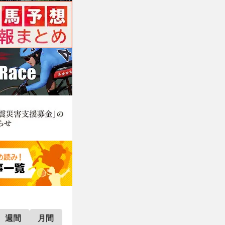
週間
月間