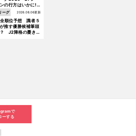
ンの行方はいかに!?
５人の識者が全順位
リーグ
2026.08.06更新
大胆予想
1全順位予想 識者５
が推す優勝候補筆頭
？ J2降格の憂き目
遭いそうな３クラブ
は？
agramで
ローする