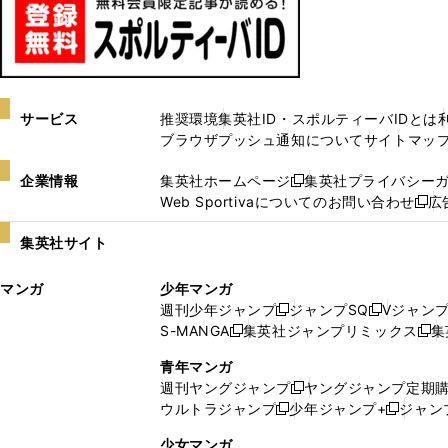
サービス
推奨環境
集英社ID・スポルティーバIDとは
ブラウザプッシュ通知について
サイトマッ
企業情報
集英社ホームページ
集英社プライバシー
新
Web Sportivaについてのお問い合わせ
広
し
新
い
し
集英社サイト
ウ
い
ィ
ウ
マンガ
少年マンガ
ン
ィ
週刊少年ジャンプ
ジャンプSQ
Vジャン
ド
ン
新
新
S-MANGA
集英社ジャンプリミックス
集
ウ
ド
新
し
し
新
で
ウ
し
い
い
し
青年マンガ
開
で
い
ウ
ウ
い
週刊ヤングジャンプ
ヤングジャンプ定期
新
く
開
ウ
ィ
ィ
ウ
ウルトラジャンプ
少年ジャンプ+
ジャン
新
し
新
く
ィ
ン
ン
ィ
し
い
し
ン
ド
ド
ン
少女マンガ