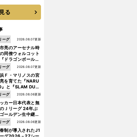
機動破壊」はこうし
生まれた
見る
事
リーグ
2026.08.07更新
市亮のアーセナル時
の同僚ウォルコット
『ドラゴンボール』
大好き ポドルスキは
リーグ
2026.08.07更新
向小次郎に憧れてい
浜Ｆ・マリノスの宮
亮を育てた『NARU
O』と『SLAM DUN
』 中京大中京の同
リーグ
2026.08.06更新
生・木原龍一は"ジ
ッカー日本代表と無
ンプ係"だった
のＪリーグ 24年ぶ
ゴールデン生中継の
幕戦でヘタな試合は
リーグ
2026.08.06更新
前
せられない
へ
春制が導入されたJ1
ーグ2026－27シー