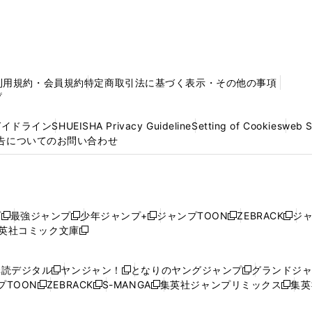
利用規約・会員規約
特定商取引法に基づく表示・その他の事項
プ
ガイドライン
SHUEISHA Privacy Guideline
Setting of Cookies
web 
告についてのお問い合わせ
プ
最強ジャンプ
少年ジャンプ+
ジャンプTOON
ZEBRACK
ジ
新
新
新
新
新
英社コミック文庫
し
新
し
し
し
し
い
い
し
い
い
い
ウ
ウ
い
ウ
ウ
ウ
購読デジタル
ヤンジャン！
となりのヤングジャンプ
グランドジ
新
新
新
ィ
ィ
ウ
ィ
ィ
ィ
プTOON
ZEBRACK
S-MANGA
集英社ジャンプリミックス
集英
新
し
新
し
新
し
新
ン
ン
ィ
ン
ン
ン
し
い
し
い
し
い
し
ド
ド
ン
ド
ド
ド