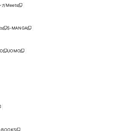
ウ
い
ウ
ガMeets
新
ィ
ウ
で
し
ン
ィ
開
い
ド
ン
く
ウ
ウ
ド
s
S-MANGA
新
新
ィ
で
ウ
し
し
ン
開
で
い
い
ド
く
開
ウ
ウ
ウ
NO
UOMO
く
新
新
ィ
ィ
で
し
し
ン
ン
開
い
い
ド
ド
く
ウ
ウ
ウ
ウ
ィ
ィ
で
で
ン
ン
開
開
ド
ド
く
く
ウ
ウ
で
で
開
開
く
く
し
い
ウ
j-BOOKS
新