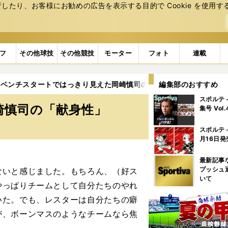
たり、お客様にお勧めの広告を表⽰する⽬的で Cookie を使⽤す
フ
その他球技
その他競技
モーター
フォト
連載
ベンチスタートではっきり見えた岡崎慎司の「献身性」
編集部のおすすめ
スポルテ
崎慎司の「献身性」
集号 Vol
スポルテ
月16日発
最新記事
プッシュ
ないと感じました。もちろん、（好ス
いて
やっぱりチームとして自分たちのやれ
いた。でも、レスターは自分たちの癖
が、ボーンマスのようなチームなら焦