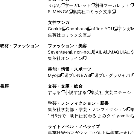
い
ウ
い
ド
ウ
ウ
ド
りぼん
マーガレット
別冊マーガレット
新
新
新
ウ
ィ
ウ
ウ
で
で
ウ
S-MANGA
集英社コミック文庫
し
新
し
新
ィ
ン
ィ
で
開
開
で
い
し
い
し
ン
ド
ン
女性マンガ
開
く
く
開
ウ
い
ウ
い
ド
ウ
ド
Cookie
Cocohana
office YOU
マンガM
く
く
新
新
新
ィ
ウ
ィ
ウ
ウ
で
ウ
集英社コミック文庫
し
新
し
し
ン
ィ
ン
ィ
で
開
で
い
し
い
い
ド
ン
ド
ン
取材・ファッション
ファッション・美容
開
く
開
ウ
い
ウ
ウ
ウ
ド
ウ
ド
Seventeen
non-no
BAILA
MAQUIA
S
く
く
新
新
新
新
ィ
ウ
ィ
ィ
で
ウ
で
ウ
集英社オンライン
し
新
し
し
し
ン
ィ
ン
ン
開
で
開
で
い
し
い
い
い
ド
ン
ド
ド
芸能・情報・スポーツ
く
開
く
開
ウ
い
ウ
ウ
ウ
ウ
ド
ウ
ウ
Myojo
週プレNEWS
週プレ グラジャパ!
く
く
新
新
新
ィ
ウ
ィ
ィ
ィ
で
ウ
で
で
し
し
ン
ィ
ン
ン
ン
書籍
文芸・文庫・総合
開
で
開
開
い
い
ド
ン
ド
ド
ド
すばる
小説すばる
集英社 文芸ステーシ
く
開
く
く
新
新
ウ
ウ
ウ
ド
ウ
ウ
ウ
く
し
し
ィ
ィ
学芸・ノンフィクション・新書
で
ウ
で
で
で
い
い
ン
ン
集英社学芸部 - 学芸・ノンフィクション
開
で
開
開
開
新
ウ
ウ
ド
ド
1日5分で、明日は変わる よみタイ yomitai
く
開
く
く
く
し
新
ィ
ィ
ウ
ウ
く
い
ン
ン
ライトノベル・ノベライズ
で
で
ウ
ド
ド
集英社Webマガジン コバルト
集英社オレ
開
開
新