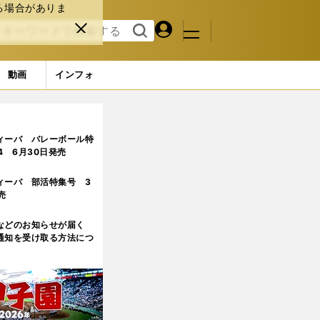
る場合がありま
マイペ
閉じ
検索
メニュ
ー
る
す
ジ
る
動画
インフォ
ィーバ バレーボール特
.4 6月30日発売
ィーバ 部活特集号 3
売
などのお知らせが届く
通知を受け取る方法につ