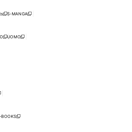
開
い
ド
ン
く
ウ
ウ
ド
s
S-MANGA
新
新
ィ
で
ウ
し
し
ン
開
で
い
い
ド
く
開
ウ
ウ
ウ
NO
UOMO
く
新
新
ィ
ィ
で
し
し
ン
ン
開
い
い
ド
ド
く
ウ
ウ
ウ
ウ
ィ
ィ
で
で
ン
ン
開
開
ド
ド
く
く
ウ
ウ
で
で
開
開
く
く
し
い
ウ
j-BOOKS
新
ィ
し
ン
い
ド