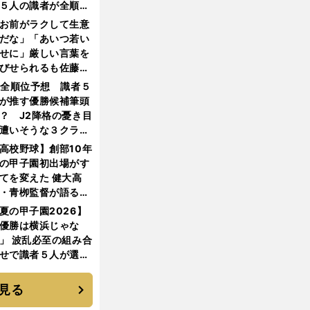
５人の識者が全順位
大胆予想
お前がラクして生意
だな」「あいつ若い
せに」厳しい言葉を
びせられるも佐藤慎
郎が貫いた誇りとフ
1全順位予想 識者５
ンへの思い
が推す優勝候補筆頭
？ J2降格の憂き目
遭いそうな３クラブ
は？
高校野球】創部10年
の甲子園初出場がす
てを変えた 健大高
・青栁監督が語る
機動破壊」はこうし
夏の甲子園2026】
生まれた
優勝は横浜じゃな
」 波乱必至の組み合
せで識者５人が選ん
優勝校はここだ！
見る