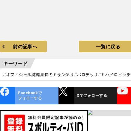
前の記事へ
一覧に戻る
キーワード
#オフィシャル誌編集長のミラン便り
#バロテッリ
#ミハイロビッチ
ebo
X
YouTube
Facebookで
Xでフォローする
ok
フォローする