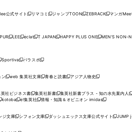
開
開
で
開
開
開
い
い
い
い
い
ン
ド
ン
ド
ン
ド
ン
く
く
開
く
く
く
ウ
ウ
ウ
ウ
ウ
ド
ウ
ド
ウ
ド
ウ
ド
ee公式サイト
リマコミ
ジャンプTOON
ZEBRACK
マンガMeet
く
新
新
新
新
ィ
ィ
ィ
ィ
ィ
ウ
で
ウ
で
ウ
で
ウ
し
し
し
し
ン
ン
ン
ン
ン
で
開
で
開
で
開
で
い
い
い
い
ド
ド
ド
ド
ド
開
く
開
く
開
く
開
ウ
ウ
ウ
ウ
ウ
ウ
ウ
ウ
ウ
PUR
LEE
eclat
T JAPAN
HAPPY PLUS ONE
MEN'S NON-
く
く
く
く
新
新
新
新
新
ィ
ィ
ィ
ィ
で
で
で
で
で
し
し
し
し
し
ン
ン
ン
ン
開
開
開
開
開
い
い
い
い
い
ド
ド
ド
ド
く
く
く
く
く
ウ
ウ
ウ
ウ
ウ
ウ
ウ
ウ
ウ
Sportiva
パラスポ
新
新
ィ
ィ
ィ
ィ
ィ
で
で
で
で
し
し
し
ン
ン
ン
ン
ン
開
開
開
開
い
い
い
ド
ド
ド
ド
ド
ョン
web 集英社文庫
青春と読書
アジア人物史
く
く
く
く
新
新
新
新
ウ
ウ
ウ
ウ
ウ
ウ
ウ
ウ
し
し
し
し
ィ
ィ
ィ
で
で
で
で
で
い
い
い
い
ン
ン
ン
集英社ビジネス書
集英社新書
集英社新書プラス - 知の水先案内人
開
開
開
開
開
新
新
新
ウ
ウ
ウ
ウ
ド
ド
ド
kotoba
e!集英社
情報・知識＆オピニオン imidas
く
く
く
く
く
新
し
新
し
新
ィ
ィ
ィ
ィ
ウ
ウ
ウ
し
し
い
し
い
し
ン
ン
ン
ン
で
で
で
い
い
ウ
い
ウ
い
ド
ド
ド
ド
ンジ文庫
シフォン文庫
ダッシュエックス文庫公式サイト
JUMP 
開
開
開
新
新
新
ウ
ウ
ィ
ウ
ィ
ウ
ウ
ウ
ウ
ウ
く
く
く
し
し
し
ィ
ィ
ン
ィ
ン
ィ
で
で
で
で
い
い
い
ン
ン
ド
ン
ド
ン