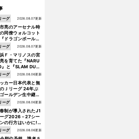
事
リーグ
2026.08.07更新
市亮のアーセナル時
の同僚ウォルコット
『ドラゴンボール』
大好き ポドルスキは
リーグ
2026.08.07更新
向小次郎に憧れてい
浜Ｆ・マリノスの宮
亮を育てた『NARU
O』と『SLAM DUN
』 中京大中京の同
リーグ
2026.08.06更新
生・木原龍一は"ジ
ッカー日本代表と無
ンプ係"だった
のＪリーグ 24年ぶ
ゴールデン生中継の
幕戦でヘタな試合は
リーグ
2026.08.06更新
せられない
春制が導入されたJ1
ーグ2026－27シー
前
へ
ンの行方はいかに!?
５人の識者が全順位
リーグ
2026.08.06更新
大胆予想
1全順位予想 識者５