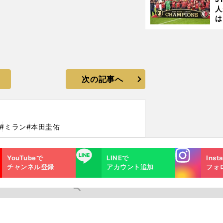
人
は
に
と
次の記事へ
#ミラン
#本田圭佑
Instagra
LINE
YouTubeで
LINEで
Inst
m
チャンネル登録
アカウント追加
フォ