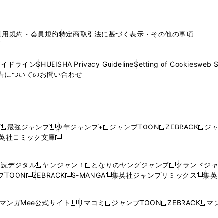
利用規約・会員規約
特定商取引法に基づく表示・その他の事項
プ
ガイドライン
SHUEISHA Privacy Guideline
Setting of Cookies
web 
告についてのお問い合わせ
プ
最強ジャンプ
少年ジャンプ+
ジャンプTOON
ZEBRACK
ジ
新
新
新
新
新
英社コミック文庫
し
新
し
し
し
し
い
い
し
い
い
い
ウ
ウ
い
ウ
ウ
ウ
購読デジタル
ヤンジャン！
となりのヤングジャンプ
グランドジ
新
新
新
ィ
ィ
ウ
ィ
ィ
ィ
プTOON
ZEBRACK
S-MANGA
集英社ジャンプリミックス
集英
新
し
新
し
新
し
新
ン
ン
ィ
ン
ン
ン
し
い
し
い
し
い
し
ド
ド
ン
ド
ド
ド
い
ウ
い
ウ
い
ウ
い
ウ
ウ
ド
ウ
ウ
ウ
マンガMee公式サイト
リマコミ
ジャンプTOON
ZEBRACK
マン
新
新
新
新
ウ
ィ
ウ
ィ
ウ
ィ
ウ
で
で
ウ
で
で
で
し
し
し
し
し
ィ
ン
ィ
ン
ィ
ン
ィ