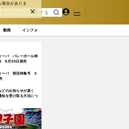
る場合がありま
マイペ
閉じ
検索
メニュ
ー
る
す
ジ
る
動画
インフォ
ィーバ バレーボール特
.4 6月30日発売
ィーバ 部活特集号 3
売
などのお知らせが届く
通知を受け取る方法につ