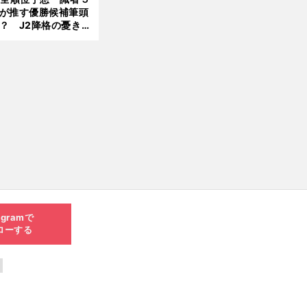
が推す優勝候補筆頭
？ J2降格の憂き目
遭いそうな３クラブ
は？
agramで
ローする