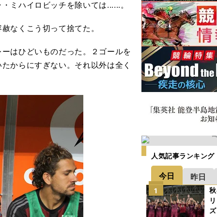
ハイロビッチを除いては......。
赦なくこう切って捨てた。
レーはひどいものだった。２ゴールを
いたからにすぎない。それ以外は全く
人気記事ランキング
今日
昨日
秋
1
リ
ズ