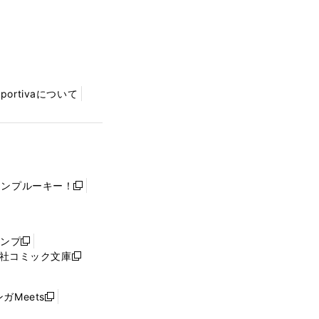
Sportivaについて
ャンプルーキー！
新
し
い
ウ
ャンプ
新
ィ
社コミック文庫
し
新
ン
い
し
ド
ウ
い
ウ
ガMeets
新
ィ
ウ
で
し
ン
ィ