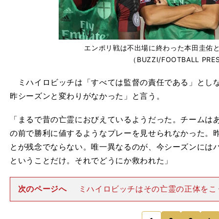
エンポリ戦は不出場に終わった本田圭佑
（BUZZI/FOOTBALL PRE
ミハイロビッチは「すべては監督の責任である」としな
昨シーズンと変わりがなかった」と言う。
「まるで昔の亡霊におびえているようだった。チームは
の前で勝利に値するようなプレーを見せられなかった。
とが残念でならない。唯一異なるのが、今シーズンには
ということだけ。それでどうにか救われた」
次のページへ
ミハイロビッチはその亡霊の正体をこ
る。「それにしても一体何を恐れているのか、私には理
かにサンシーロの観客は厳しく、パスひとつミスしただ
次