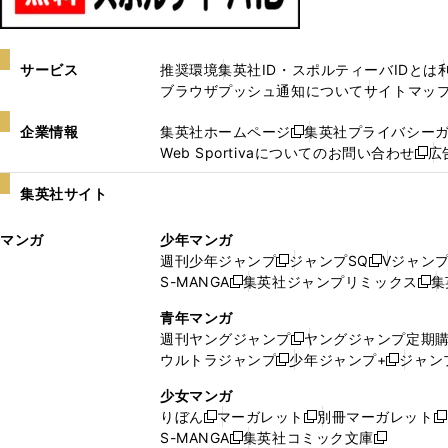
サービス
推奨環境
集英社ID・スポルティーバIDとは
ブラウザプッシュ通知について
サイトマッ
企業情報
集英社ホームページ
集英社プライバシー
新
Web Sportivaについてのお問い合わせ
広
し
新
い
し
集英社サイト
ウ
い
ィ
ウ
マンガ
少年マンガ
ン
ィ
週刊少年ジャンプ
ジャンプSQ
Vジャン
ド
ン
新
新
S-MANGA
集英社ジャンプリミックス
集
ウ
ド
新
し
し
新
で
ウ
し
い
い
し
青年マンガ
開
で
い
ウ
ウ
い
週刊ヤングジャンプ
ヤングジャンプ定期
新
く
開
ウ
ィ
ィ
ウ
ウルトラジャンプ
少年ジャンプ+
ジャン
新
し
新
く
ィ
ン
ン
ィ
し
い
し
ン
ド
ド
ン
少女マンガ
い
ウ
い
ド
ウ
ウ
ド
りぼん
マーガレット
別冊マーガレット
新
新
新
ウ
ィ
ウ
ウ
で
で
ウ
S-MANGA
集英社コミック文庫
し
新
し
新
ィ
ン
ィ