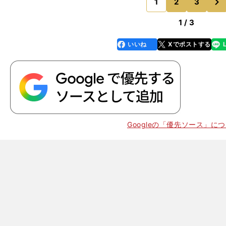
グされる。しかし我々は
1
2
3
のページへ
1 / 3
いいね
Xでポストする
line
faceboo
x
k
Googleの「優先ソース」に
献
」