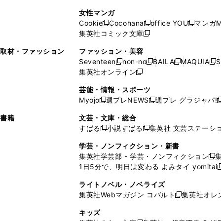
で
開
開
で
い
し
い
し
ン
ド
ン
女性マンガ
開
く
く
開
ウ
い
ウ
い
ド
ウ
ド
Cookie
Cocohana
office YOU
マンガM
く
く
新
新
新
ィ
ウ
ィ
ウ
ウ
で
ウ
集英社コミック文庫
し
新
し
し
ン
ィ
ン
ィ
で
開
で
い
し
い
い
ド
ン
ド
ン
取材・ファッション
ファッション・美容
開
く
開
ウ
い
ウ
ウ
ウ
ド
ウ
ド
Seventeen
non-no
BAILA
MAQUIA
S
く
く
新
新
新
新
ィ
ウ
ィ
ィ
で
ウ
で
ウ
集英社オンライン
し
新
し
し
し
ン
ィ
ン
ン
開
で
開
で
い
し
い
い
い
ド
ン
ド
ド
芸能・情報・スポーツ
く
開
く
開
ウ
い
ウ
ウ
ウ
ウ
ド
ウ
ウ
Myojo
週プレNEWS
週プレ グラジャパ!
く
く
新
新
新
ィ
ウ
ィ
ィ
ィ
で
ウ
で
で
し
し
ン
ィ
ン
ン
ン
書籍
文芸・文庫・総合
開
で
開
開
い
い
ド
ン
ド
ド
ド
すばる
小説すばる
集英社 文芸ステーシ
く
開
く
く
新
新
ウ
ウ
ウ
ド
ウ
ウ
ウ
く
し
し
ィ
ィ
学芸・ノンフィクション・新書
で
ウ
で
で
で
い
い
ン
ン
集英社学芸部 - 学芸・ノンフィクション
開
で
開
開
開
新
ウ
ウ
ド
ド
1日5分で、明日は変わる よみタイ yomitai
く
開
く
く
く
し
新
ィ
ィ
ウ
ウ
く
い
ン
ン
ライトノベル・ノベライズ
で
で
ウ
ド
ド
集英社Webマガジン コバルト
集英社オレ
開
開
新
ィ
ウ
ウ
く
く
し
ン
キッズ
で
で
い
ド