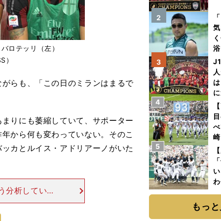
を
「
2
気
く
とバロテッリ（左）
浴
太
SS）
J
3
ァ
人
がらも、「この日のミランはまるで
は
に
4
と
【
目
あまりにも萎縮していて、サポーター
べ
昨年から何も変わっていない。そのこ
崎
5
バッカとルイス・アドリアーノがいた
「
【
て
「
い
わ
う分析してい
だ
解できない。確
もっと
けでもブーイン