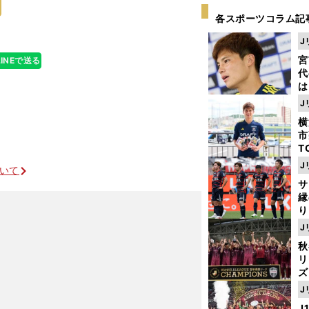
各スポーツコラム記
J
宮
LINEで送る
代
は
が
J
日
横
た
市
T
K
J
ついて
級
サ
ャ
縁
り
開
J
見
秋
リ
ズ
J
を
J