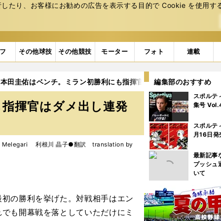
たり、お客様にお勧めの広告を表⽰する⽬的で Cookie を使⽤す
フ
その他球技
その他競技
モーター
フォト
連載
本田圭佑はベンチ。ミラン初勝利にも指揮官はダメ出し連発
編集部のおすすめ
スポルテ
も指揮官はダメ出し連発
集号 Vol
スポルテ
月16日発
elegari 利根川 晶子●翻訳 translation by
最新記事
プッシュ
いて
初の勝利を挙げた。対戦相手はエン
れでも開幕戦を落としていただけにミ