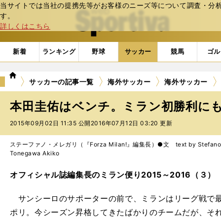
当サイトでは当社の提携先等がお客様のニーズ等について調査・分析し
web Sportiva (webスポルティーバ)
す。
詳しくはこちら
新着
ランキング
野球
サッカー
競馬
ゴル
we
サッカーの記事一覧
海外サッカー
海外サッカー
b
ス
本田圭佑はベンチ。ミラン初勝利に
ポ
ル
2015年09月02日 11:35 公開
2016年07月12日 03:20 更新
テ
ィ
ステーファノ・メレガリ（『Forza Milan!』編集長）●文 text by Stefano M
ー
Tonegawa Akiko
バ
オフィシャル誌編集長のミラン便り2015～2016（３）
サンシーロのサポーターの前で、ミランはリーグ戦で最
ポリ。今シーズン昇格してきたばかりのチームだが、そ